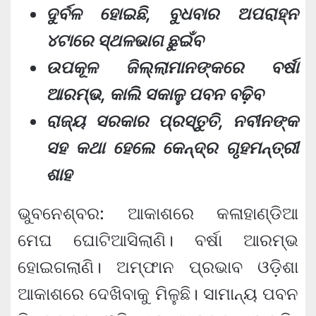
ଦୁର୍ବଳ ହୋଇଛି, ବୁଧବାର ଅପରାହ୍ନ
୪ଟାରେ ସ୍ଥଳଭାଗ ଛୁଇଁବ
ଉପକୂଳ ଜିଲ୍ଲାମାନଙ୍କରେ ବର୍ଷା
ଆରମ୍ଭ, କାଲି ସକାଳୁ ପବନ ବଢି଼ବ
ରାଜ୍ୟ ସରକାର ପ୍ରସ୍ତୁତି, ନବୀନଙ୍କ
ସହ କଥା ହେଲେ କେନ୍ଦ୍ର ଗୃହମନ୍ତ୍ରୀ
ଶାହ
ଭୁବନେଶ୍ବର: ଆକାଶରେ କଳାହାଣ୍ଡିଆ
ମେଘ ଘୋଟିଆସିଲାଣି। ବର୍ଷା ଆରମ୍ଭ
ହୋଇଗଲାଣି। ଅମ୍ଫାନ ପ୍ରଭାବ ଓଡ଼ିଶା
ଆକାଶରେ ଦେଖିବାକୁ ମିଳୁଛି। ସାମାନ୍ୟ ପବନ