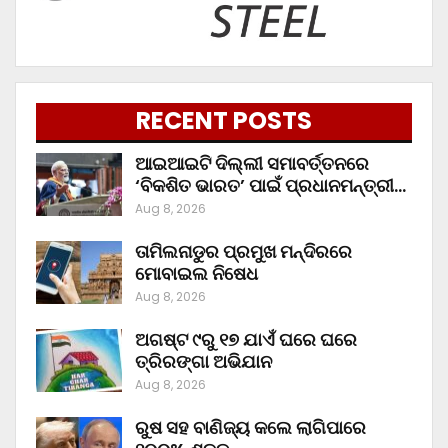
RECENT POSTS
ଆଇଆଇଟି ଦିଲ୍ଲୀ ସମାବର୍ତ୍ତନରେ
‘ବିକଶିତ ଭାରତ’ ପାଇଁ ପ୍ରଧାନମନ୍ତ୍ରୀ…
Aug 8, 2026
ତାମିଲନାଡୁର ପ୍ରମୁଖ ମନ୍ଦିରରେ
ମୋବାଇଲ ନିଷେଧ
Aug 8, 2026
ଅଗଷ୍ଟ ୯ରୁ ୧୭ ଯାଏଁ ଘରେ ଘରେ
ତ୍ରିରଙ୍ଗା ଅଭିଯାନ
Aug 8, 2026
ରୁଷ ସହ ବାଣିଜ୍ୟ କଲେ ଲାଗିପାରେ