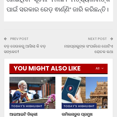
ପାଇଁ ସରକାର ରେଡ଼ ଵାର୍ଣ୍ଣିଂ ଜାରି କରିଛନ୍ତି।
PREV POST
NEXT POST
ବଡ଼ ଦେଉଳରୁ ଆସିଲା କି ବଡ଼
ମହାପ୍ରଭୁଙ୍କ ସଂପର୍କରେ ଗୋଟିଏ
ସଙ୍କେତ!
ରୋଚକ କଥା
YOU MIGHT ALSO LIKE
All
TODAY'S HIGHLIGHT
TODAY'S HIGHLIGHT
ଆଇଆଇଟି ଦିଲ୍ଲୀ
ତାମିଲନାଡୁର ପ୍ରମୁଖ