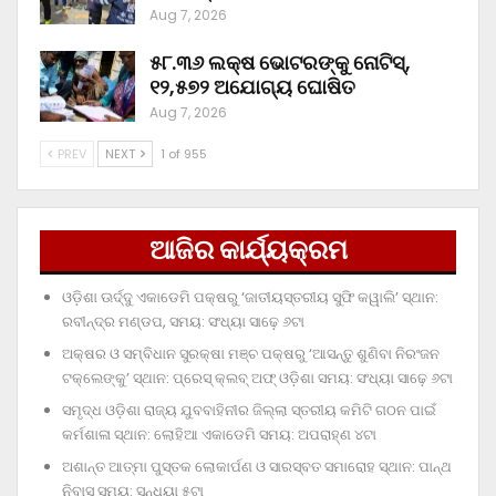
Aug 7, 2026
୫୮.୩୬ ଲକ୍ଷ ଭୋଟରଙ୍କୁ ନୋଟିସ୍‌,
୧୨,୫୭୨ ଅଯୋଗ୍ୟ ଘୋଷିତ
Aug 7, 2026
PREV
NEXT
1 of 955
ଆଜିର କାର୍ଯ୍ୟକ୍ରମ
ଓଡ଼ିଶା ଊର୍ଦ୍ଦୁ ଏକାଡେମି ପକ୍ଷରୁ ‘ଜାତୀୟସ୍ତରୀୟ ସୁଫି କୱାଲି’ ସ୍ଥାନ:
ରବୀନ୍ଦ୍ର ମଣ୍ଡପ, ସମୟ: ସଂଧ୍ୟା ସାଢ଼େ ୬ଟା
ଅକ୍ଷର ଓ ସମ୍ବିଧାନ ସୁରକ୍ଷା ମଞ୍ଚ ପକ୍ଷରୁ ‘ଆସନ୍ତୁ ଶୁଣିବା ନିରଂଜନ
ଟକ୍‌ଲେଙ୍କୁ’ ସ୍ଥାନ: ପ୍ରେସ୍‌ କ୍ଲବ୍‌ ଅଫ୍‌ ଓଡ଼ିଶା ସମୟ: ସଂଧ୍ୟା ସାଢ଼େ ୬ଟା
ସମୃଦ୍ଧ ଓଡ଼ିଶା ରାଜ୍ୟ ଯୁବବାହିନୀର ଜିଲ୍ଲା ସ୍ତରୀୟ କମିଟି ଗଠନ ପାଇଁ
କର୍ମଶାଳା ସ୍ଥାନ: ଲୋହିଆ ଏକାଡେମି ସମୟ: ଅପରାହ୍‌ଣ ୪ଟା
ଅଶାନ୍ତ ଆତ୍ମା ପୁସ୍ତକ ଲୋକାର୍ପଣ ଓ ସାରସ୍ବତ ସମାରୋହ ସ୍ଥାନ: ପାନ୍ଥ
ନିବାସ ସମୟ: ସନ୍ଧ୍ୟା ୫ଟା