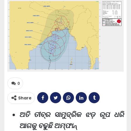
0
Share
ଅତି ତୀବ୍ର ସାମୁଦ୍ରିକ ଝଡ଼ ରୂପ ଧରି
ଆଗକୁ ବଢୁଛି ଅମ୍ଫାନ୍