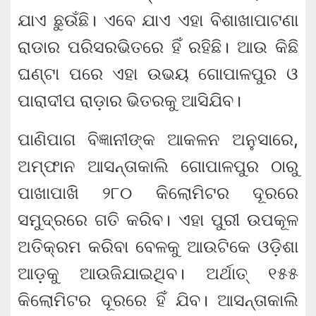
ଯାଏ ଛୁଉଁଛି। ଏବେ ଯାଏ ଏହା ବିଶାଖାପାଟଣା
ରାଡାର ପରିସରଭିତରେ ହିଁ ରହିଛି। ଆଉ କିଛି
ଘଣ୍ଟା ପରେ ଏହା ଉଭୟ ଗୋପାଳପୁର ଓ
ପାରାଦୀପ ରାଡ଼ାର ଭିତରକୁ ଆସିଯିବ।
ପାଣିପାଗ ବିଜ୍ଞାନୀଙ୍କ ଆକଳନ ଅନୁସାରେ,
ଅମ୍ଫାନ ଆସନ୍ତାକାଲି ଗୋପାଳପୁର ଠାରୁ
ପାଖାପାଖି ୨୮୦ କିଲୋମିଟର ଦୂରରେ
ସମୁଦ୍ରରେ ଗତି କରିବ। ଏହା ପୁରୀ ଉପକୂଳ
ଅତିକ୍ରମ କରିବା ବେଳକୁ ଆଉଟିକେ ଓଡ଼ିଶା
ଆଡ଼କୁ ଆଉଜିଯାଇଥିବ। ଅର୍ଥାତ୍ ୧୫୫
କିଲୋମିଟର ଦୂରରେ ହିଁ ଯିବ। ଆସନ୍ତାକାଲି