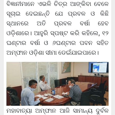
ବିଜ୍ଞାନୀମାନେ ଏଭଳି ଚିତ୍ର ଆଙ୍କିବା ବେଳେ
ସୂଚାଇ ଦେଇଛନ୍ତି ଯେ ପ୍ରବଳ ଓ କିଛି
ସ୍ଥାନରେ ଅତି ପ୍ରବଳ ବର୍ଷା ହେବ
ଓଡ଼ିଶାରେ। ଆହୁରି ସ୍ପଷ୍ଟ କରି କହିଲେ, ୧୨
ଘଣ୍ଟାର ବର୍ଷା ଓ ୬ଘଣ୍ଟାର ପବନ ସହିତ
ଅମ୍ଫାନ ଓଡ଼ିଶା ସୀମା ଡେଇଁଯାଇପାରେ।
ମହାବାତ୍ୟା ଅମ୍ଫାନ ଆଜି ସାମାନ୍ୟ ଦୁର୍ବଳ