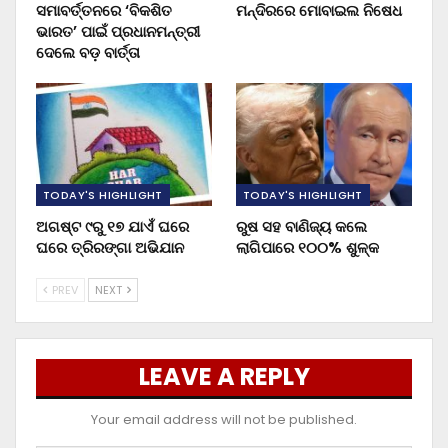
ସମାବର୍ତ୍ତନରେ ‘ବିକଶିତ
ମନ୍ଦିରରେ ମୋବାଇଲ ନିଷେଧ
ଭାରତ’ ପାଇଁ ପ୍ରଧାନମନ୍ତ୍ରୀ
ଦେଲେ ବଡ଼ ବାର୍ତ୍ତା
TODAY'S HIGHLIGHT
TODAY'S HIGHLIGHT
ଅଗଷ୍ଟ ୯ରୁ ୧୭ ଯାଏଁ ଘରେ
ରୁଷ ସହ ବାଣିଜ୍ୟ କଲେ
ଘରେ ତ୍ରିରଙ୍ଗା ଅଭିଯାନ
ଲାଗିପାରେ ୧୦୦% ଶୁଳ୍କ
PREV
NEXT
LEAVE A REPLY
Your email address will not be published.