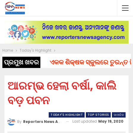
Home
Today's Highlight
ପ୍ରମୁଖ ଖବର
ଏକକ ଶିକ୍ଷକ ସ୍କୁଲରେ ତୁରନ୍ତ ନିଯୁକ
ଆରମ୍ଭ ହେଲା ବର୍ଷା, କାଲି
ବଡ଼ ପବନ
TODAY'S HIGHLIGHT
TOP STORIES
ସାମାଜିକ
Last updated
May 19, 2020
By
Reporters News Agency