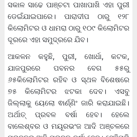
ସକାଳ ସାଢେ ପାଞ୍ଚଟା ପାଖାପାଖି ଏହା ପୁରୀ
ଡେଇଁଯାଇପାରେ। ପାରାଦୀପ ଠାରୁ ୧୨୮
କିଲୋମିଟର ଓ ଧାମରା ଠାରୁ ୧୦୯ କିଲୋମିଟର
ଦୂରରେ ଏହା ସମୁଦ୍ରରେ ଯିବ।
ଆକଳନ କହୁଛି, ପୁରୀ, ଖୋର୍ଧା, କଟକ,
ଯାଜପୁରରେ ପବନର ବେଗ ୫୫ରୁ
୬୫କିଲୋମିଟର ରହିବ ଓ ସ୍ଥଳ ବିଶେଷରେ
୭୫ କିଲୋମିଟର ଝଟକା ଦେବ। ଏସବୁ
ଜିଲ୍ଲାକୁ ୟେଲୋ ଵାର୍ଣ୍ଣିଂ ଜାରି କରାଯାଇଛି।
ଅର୍ଥାତ୍ ପ୍ରବଳ ବର୍ଷା ହେବ। ହେଲେ
ବାଲେଶ୍ବର ଓ ମୟୂରଭଂଜ ଆଦି ଅଞ୍ଚଳରେ