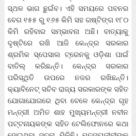
ସ୍ଥଳ ଭାଗ ଛୁଇଁବ। ଏହି ସମୟରେ ପବନର
ବେଗ ୧୫୫ ରୁ ୧୬୫ କିମି ସହ ଗଷ୍ଟିଙ୍ଗ ୧୮୦
କିମି ରହିବାର ସମ୍ଭାବନା ଅଛି। ବାତ୍ୟାକୁ
ଦୃଷ୍ଟିରେ ରଖି ଆଜି କେନ୍ଦ୍ର ସରକାର
ଶ୍ରମିକ ସ୍ପେସାଲ ଟ୍ରେନକୁ ଓଡ଼ିଶା ପାଇଁ
ବାତିଲ୍ କରିଛନ୍ତି। କେନ୍ଦ୍ର ସରକାର
ପରିସ୍ଥିତି ଉପରେ ନଜର ରଖିଛନ୍ତି।
କ୍ୟାବିନେଟ୍ ସଚିବ ରାଜ୍ୟ ସରକାରଙ୍କ ସହିତ
ଯୋଗାଯୋଗରେ ଥିବା ବେଳେ କେନ୍ଦ୍ର ଗୃହ
ମନ୍ତ୍ରୀ ଅମିତ ଶାହ ମୁଖ୍ୟମନ୍ତ୍ରୀ ନବୀନ
ପଟ୍ଟନାୟକଙ୍କ ସହିତ ଟେଲିଫୋନରେ କଥା
ହୋଇଥିବା ସୂଚନା ମିଳିଛି। ମତ୍ସ୍ୟଜୀବୀଙ୍କ