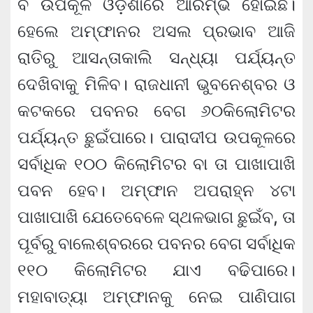
ବି ଉପକୂଳ ଓଡ଼ିଶାରେ ଆରମ୍ଭ ହୋଇଛି।
ହେଲେ ଅମ୍ଫାନର ଅସଲ ପ୍ରଭାବ ଆଜି
ରାତିରୁ ଆସନ୍ତାକାଲି ସନ୍ଧ୍ୟା ପର୍ଯ୍ୟନ୍ତ
ଦେଖିବାକୁ ମିଳିବ। ରାଜଧାନୀ ଭୁବନେଶ୍ବର ଓ
କଟକରେ ପବନର ବେଗ ୬୦କିଲୋମିଟର
ପର୍ଯ୍ୟନ୍ତ ଛୁଇଁପାରେ। ପାରାଦୀପ ଉପକୂଳରେ
ସର୍ବାଧିକ ୧୦୦ କିଲୋମିଟର ବା ତା ପାଖାପାଖି
ପବନ ହେବ। ଅମ୍ଫାନ ଅପରାହ୍ନ ୪ଟା
ପାଖାପାଖି ଯେତେବେଳେ ସ୍ଥଳଭାଗ ଛୁଇଁବ, ତା
ପୂର୍ବରୁ ବାଲେଶ୍ବରରେ ପବନର ବେଗ ସର୍ବାଧିକ
୧୧୦ କିଲୋମିଟର ଯାଏ ବଢିପାରେ।
ମହାବାତ୍ୟା ଅମ୍ଫାନକୁ ନେଇ ପାଣିପାଗ