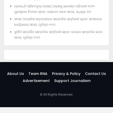
ପ୍ରଶାନ୍ତି ଚାରିଟେବୁଲ୍‌ ଟ୍ରଷ୍ଟ୍‌ ପକ୍ଷରୁ ଶ୍ରେଷ୍ଠ ଓଡ଼ିଆଣୀ ୨୦୨୨
ପୁରସ୍କାର ବିତରଣ ସ୍ଥାନ: ଜୟଦେବ ଭବନ ସମୟ: ସନ୍ଧ୍ୟା ୬ଟା
ସାଂସଦ ଅପରାଜିତା ଷଡ଼ଙ୍ଗୀଙ୍କ ସାମ୍ବାଦିକ ସମ୍ମିଳନୀ ସ୍ଥାନ: ସାଂସଦଙ୍କ
କାର୍ଯ୍ୟାଳୟ ସମୟ: ପୂର୍ବାହ୍ନ ୧୧ଟା
ଦୁର୍ନୀତି ସମ୍ପର୍କିତ ସାମ୍ବାଦିକ ସମ୍ମିଳନୀ ସ୍ଥାନ: ଉତ୍କଳ ସାମ୍ବାଦିକ ଭବନ
ସମୟ: ପୂର୍ବାହ୍ନ ୧୧ଟା
About Us
Team RNA
Privacy & Policy
Contact Us
Advertisement
Support Journalism
© All Rights Reserved.