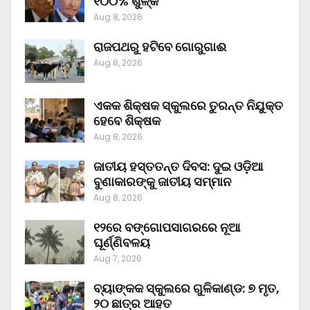
୧୦୦% ଶୁଳ୍କ
Aug 8, 2026
ରାଜପଥରୁ ହଟିବେ ଗୋରୁଗାଈ
Aug 8, 2026
ଏକକ ଶିକ୍ଷକ ସ୍କୁଲରେ ତୁରନ୍ତ ନିଯୁକ୍ତ
ହେବେ ଶିକ୍ଷକ
Aug 8, 2026
ଜାତୀୟ ହସ୍ତତନ୍ତ ଦିବସ: ଦୁଇ ଓଡ଼ିଆ
ବୁଣାକାରଙ୍କୁ ଜାତୀୟ ସମ୍ମାନ
Aug 8, 2026
୧୨ରେ ବଙ୍ଗୋପସାଗରରେ ନୂଆ
ଘୂର୍ଣ୍ଣିବଳୟ
Aug 7, 2026
ବ୍ୟାଙ୍କକ ସ୍କୁଲରେ ଗୁଳିକାଣ୍ଡ: ୭ ମୃତ,
୨୦ ଛାତ୍ର ଆହତ