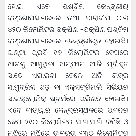
ହୋଇ ଏବେ ପଶ୍ଚିମ କେନ୍ଦ୍ରୀୟ
ବଙ୍ଗୋପସାଗରରେ ତଥା ପାରାଦୀପ ଠାରୁ
୪୨୦ କିଲୋମିଟର ଦକ୍ଷିଣ -ଦକ୍ଷିଣ ପଶ୍ଚିମ
ବଙ୍ଗୋପସାଗରରେ କେନ୍ଦ୍ରୀଭୂତ ହୋଇଛି।
ଘଣ୍ଟା ପ୍ରତି ୧୭ କିଲୋମିଟର ବେଗରେ
ଆଗକୁ ଆସୁଥିବା ଅମ୍ଫାନ ଆଜି ପୂର୍ବାହ୍ନ
ସାଢେ ଏଗାରଟା ବେଳେ ଅତି ତୀବ୍ର
ସାମୁଦ୍ରିକ ଝଡ଼ ବା ଏକ୍ସଟ୍ରିମଲି ସିଭିୟର
ସାଇକ୍ଲୋନିକ୍ ଷ୍ଟର୍ମରେ ପରିଣତ ହୋଇଛି।
ଏବେ ବାତ୍ୟାର କେନ୍ଦ୍ରସ୍ଥଳରେ ପବନର
ବେଗ ୨୧୦ କିଲୋମିଟର ପାଖାପାଖି ରହିଛି ଓ
ମଝିରେ ମଝିରେ ତୀବ୍ରତା ୨୩୦ କିଲୋମିଟର