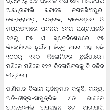
ପ୍ରବଳରୁ ଅତି ପ୍ରବଳ ବର୍ଷା ହେବ। ସେହିପରି
ଆସନ୍ତାକାଲି ସକାଳେ ଜଗତସିଂହପୁର,
କେନ୍ଦ୍ରାପଡ଼ା, ଭଦ୍ରକ, ବାଲେଶ୍ବର ଓ
ମୟୂରଭଂଜରେ ପବନର ବେଗ ଘଣ୍ଟାପ୍ରତି
୭୫ରୁ ୮୫ ଓ ସ୍ଥଳବିଶେଷରେ ୯୫
କିଲୋମିଟର ଛୁଇଁବ। କିନ୍ତୁ ପରେ ଏହା ବଢି
୧୦୦ରୁ ୧୧୦ କିଲୋମିଟର ଛୁଇଁପାରେ।
ମଝିରେ ମଝିରେ ୧୨୫ କିଲୋମିଟରକୁ ବି ବଢିବ
ତୀବ୍ରତା।
ପାଣିପାଦ ବିଭାଗ ପୂର୍ବାନୁମାନ କରୁଛି, ବାତ୍ୟା
ଅତି-ତୀବ୍ର-ସାମୁଦ୍ରିକ ଝଡ ଭାବରେ
ଆସନ୍ତାକାଲି ଅପରାହ୍ନ ୪ଟା ପାଖାପାଖି