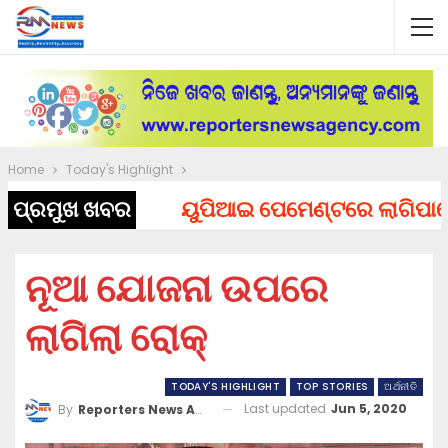
Home
Today's Highlight
ପ୍ରମୁଖ ଖବର
ୟୁପିଆଇ ପେମେଣ୍ଟରେ ଲାଗିପାରେ ଚାର
ନୂଆ ଯୋଜନା ଉପରେ
ଲାଗିଲା ରୋକ୍
TODAY'S HIGHLIGHT
TOP STORIES
ଅର୍ଥନୀତି
Last updated
Jun 5, 2020
By
Reporters News Agency