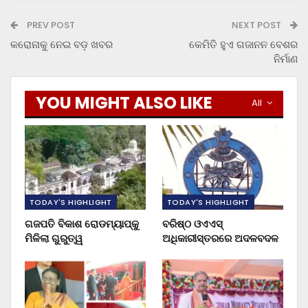
PREV POST
NEXT POST
କରୋନାକୁ ନେଇ ବଡ଼ ଖବର
କେମିତି ହୁଏ ଗଜାନନ ବେଶର
ନିର୍ମାଣ
YOU MIGHT ALSO LIKE
All
TODAY'S HIGHLIGHT
TODAY'S HIGHLIGHT
ଗଜପତି ବିକାଶ ରୋଡମ୍ୟାପ୍‌କୁ
ବରିଷ୍ଠ ଓଏଏସ୍‌
ମିଳିଲା ଗୁରୁତ୍ୱ
ଅଧିକାରୀସ୍ତରରେ ଅଦଳବଦଳ