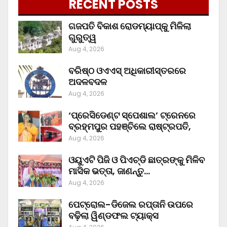
RECENT POSTS
ଗଜପତି ବିକାଶ ରୋଡମ୍ୟାପ୍‌କୁ ମିଳିଲା
ଗୁରୁତ୍ୱ
Aug 4, 2026
ବରିଷ୍ଠ ଓଏଏସ୍‌ ଅଧିକାରୀସ୍ତରରେ
ଅଦଳବଦଳ
Aug 4, 2026
‘ପ୍ରେସିଡେଣ୍ଟ ସ୍ପେଶାଲ’ ଟ୍ରେନରେ
ବ୍ରହ୍ମପୁର ପହଞ୍ଚିଲେ ରାଷ୍ଟ୍ରପତି,
Aug 4, 2026
ଓୟୁଏଟି ପିଜି ଓ ପିଏଚ୍‌ଡି ଛାତ୍ରଙ୍କୁ ମିଳିବ
ମାସିକ ଭତ୍ତା, ଜାଣନ୍ତୁ…
Aug 4, 2026
ପେଟ୍ରୋଲ-ଡିଜେଲ ରପ୍ତାନି ଉପରେ
ବଢ଼ିଲା ୱିଣ୍ଡଫଲ ଟ୍ୟାକ୍ସ