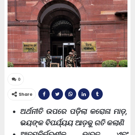
0
Share
ଅର୍ଥନୀତି ଉପରେ ପଡ଼ିଲା କରୋନା ମାଡ଼,
ଭୟଙ୍କ ବିପର୍ଯ୍ୟୟ ଆଡ଼କୁ ଗତି କଲାଣି
ଆତ୍ମନିର୍ଭରଶୀଳ ଭାରତ ଏବଂ