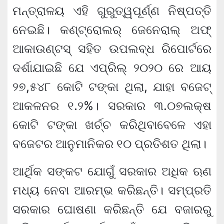
ମନ୍ତ୍ରାଳୟ ଏହି ଗୁରୁତ୍ୱପୂର୍ଣ୍ଣ ନିଷ୍ପତ୍ତି
ନେଇଛି। କଣ୍ଟ୍ରୋଲର୍ ଜେନେରାଲ୍ ଅଫ୍
ଆକାଉଣ୍ଟସ୍ ସହିତ ଉପଲବ୍ଧ ରିପୋର୍ଟରେ
ଦର୍ଶାଯାଇଛି ଯେ ଏପ୍ରିଲ୍ ୨୦୨୦ ରେ ଆୟ
୨୭,୫୪୮ କୋଟି ଟଙ୍କା ଥିଲା, ଯାହା ବଜେଟ୍
ଆକଳନର ୧.୨%। ସରକାର ୩.୦୭ଲକ୍ଷ
କୋଟି ଟଙ୍କା ଖର୍ଚ୍ଚ କରିଥିବାବେଳେ ଏହା
ବଜେଟର ଆନୁମାନିକର ୧୦ ପ୍ରତିଶତ ଥିଲା।
ଆର୍ଥିକ ସଙ୍କଟ ଯୋଗୁଁ ସରକାର ଅଧିକ ଋଣ
ମଧ୍ୟ ନେବା ଆରମ୍ଭ କରିଛନ୍ତି। ସମ୍ପ୍ରତି
ସରକାର ଘୋଷଣା କରିଛନ୍ତି ଯେ ବଜାରରୁ