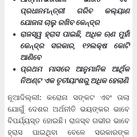
ପ୍ରଧାନମନ୍ତ୍ରୀ ଗରିବ କଲ୍ୟାଣ
ଯୋଜନା ଚାଲୁ ରଖିବ କେନ୍ଦ୍ର
ରାଜସ୍ୱ ହ୍ରାସ ପାଇଛି, ଅଧିକ ଋଣ ମୁହାଁ
କେନ୍ଦ୍ର ସରକାର, ୧୨ଲକ୍ଷ କୋଟି
ଆଣିବେ
ପ୍ରଥମ ମାସରେ ଆନୁମାନିକ ଆର୍ଥିକ
ନିଅଣ୍ଟ ଏକ ତୃତୀୟାଂଶରୁ ଅଧିକ ହେଲାଣି
ନୂଆଦିଲ୍ଲୀ: କରୋନା ସଙ୍କଟ ଏବଂ ତାଲା
ଯୋଗୁଁ ଦେଶର ଅର୍ଥନୀତି ଭୟଙ୍କର ଭାବେ
ବିପର୍ଯ୍ୟସ୍ତ ହୋଇଛି। ରାଜସ୍ବ ଗଭୀର ଭାବେ
ହ୍ରାସ ପାଇଥିବା ବେଳେ ସରକାରଙ୍କ