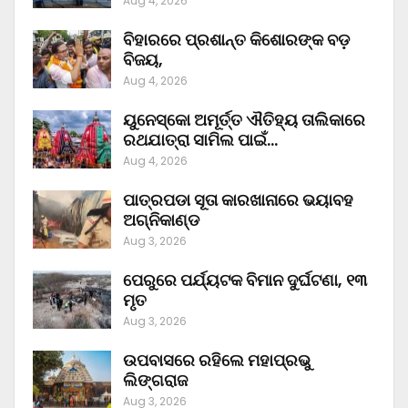
Aug 4, 2026
ବିହାରରେ ପ୍ରଶାନ୍ତ କିଶୋରଙ୍କ ବଡ଼
ବିଜୟ,
Aug 4, 2026
ୟୁନେସ୍କୋ ଅମୂର୍ତ୍ତ ଐତିହ୍ୟ ତାଲିକାରେ
ରଥଯାତ୍ରା ସାମିଲ ପାଇଁ…
Aug 4, 2026
ପାତ୍ରପଡା ସୂତା କାରଖାନାରେ ଭୟାବହ
ଅଗ୍ନିକାଣ୍ଡ
Aug 3, 2026
ପେରୁରେ ପର୍ଯ୍ୟଟକ ବିମାନ ଦୁର୍ଘଟଣା, ୧୩
ମୃତ
Aug 3, 2026
ଉପବାସରେ ରହିଲେ ମହାପ୍ରଭୁ
ଲିଙ୍ଗରାଜ
Aug 3, 2026