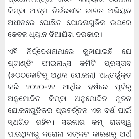
କିମ୍ବା ଆତ୍ମ ​​ନିର୍ଭରଶୀଳ ଭାରତ ଅଭିୟନ
ଅଧୀନରେ ଘୋଷିତ ଯୋଜନାଗୁଡିକ ଉପରେ
କେବଳ ଧ୍ୟାନ ଦିଆଯିବା ଦରକାର।
ଏହି ନିର୍ଦ୍ଦେଶନାମାରେ କୁହାଯାଇଛି ଯେ
ଷ୍ଟାଣ୍ଡିଂ ଫାଇନାନ୍ସ କମିଟି ପ୍ରସ୍ତାବ
(୫୦୦କୋଟିରୁ ଅଧିକ ଯୋଜନା) ଅନ୍ତର୍ଭୁକ୍ତ
କରି ୨୦୨୦-୨୧ ଆର୍ଥିକ ବର୍ଷରେ ପୂର୍ବରୁ
ଅନୁମୋଦିତ କିମ୍ବା ଅନୁମୋଦିତ ନୂତନ
ଯୋଜନାଗୁଡିକର ପ୍ରବର୍ତ୍ତନ ଏକ ବର୍ଷ ପାଇଁ
ସ୍ଥଗିତ ରହିବ। ସରକାର କମ୍ ରାଜସ୍ୱ
ପାଉଥିବାରୁ କରୋନା ସଙ୍କଟ କାରଣରୁ ଅର୍ଥ