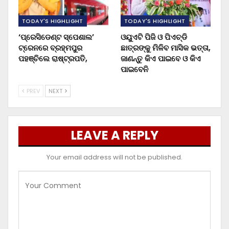
TODAY'S HIGHLIGHT
TODAY'S HIGHLIGHT
‘ପ୍ରେସିଡେଣ୍ଟ ସ୍ପେଶାଲ’
ଓୟୁଏଟି ପିଜି ଓ ପିଏଚ୍‌ଡି
ଟ୍ରେନରେ ବ୍ରହ୍ମପୁର
ଛାତ୍ରଙ୍କୁ ମିଳିବ ମାସିକ ଭତ୍ତା,
ପହଞ୍ଚିଲେ ରାଷ୍ଟ୍ରପତି,
ଜାଣନ୍ତୁ କିଏ ପାଇବେ ଓ କିଏ
ପାଇବେନି
PREV
NEXT
LEAVE A REPLY
Your email address will not be published.