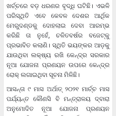
ଖର୍ଚ୍ଚରେ ବଡ଼ ଧରଣର ବୃଦ୍ଧି ଘଟିଛି। ଏଭଳି
ପରିସ୍ଥିତି ଏବେ କେବଳ ଦେଶର ଆର୍ଥିକ
ମେରୁଦଣ୍ଡକୁ ଦୋହଲାଇ ଦେବା ଆରମ୍ଭ
କରିଛି ତା ନୁହେଁ, ଚଳିତବର୍ଷର ବଜେଟ୍କୁ
ପ୍ରଭାବିତ କଲାଣି। ସ୍ଥିତି ଭୟଙ୍କର ଆଡ଼କୁ
ଯାଉଥିବା ଲକ୍ଷ୍ୟ ରଖି କେନ୍ଦ୍ର ସରକାର
ନୂଆ ଯୋଜନା ପ୍ରଣୟନ ଉପରେ କେନ୍ଦ୍ର
ରୋକ୍ ଲଗାଇଥିବା ସୂଚନା ମିଳିଛି।
ଆସନ୍ତା ୯ ମାସ ଅର୍ଥାତ୍ ୨୦୨୧ ମାର୍ଚ୍ଚ ମାସ
ପର୍ଯ୍ୟନ୍ତ କୌଣସି ବି ମନ୍ତ୍ରାଳୟ ଦ୍ବାରା
ଅନୁମୋଦିତ ନୂଆ ଯୋଜନା ପ୍ରଣୟନ