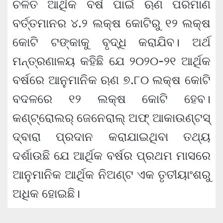
ଚଳିତ ଆର୍ଥିକ ବର୍ଷ ପାଇଁ ଋଣ ପରିମାଣ
ବର୍ତ୍ତମାନର ୪.୨ ଲକ୍ଷ କୋଟିରୁ ୧୨ ଲକ୍ଷ
କୋଟି ଟଙ୍କାକୁ ବୃଦ୍ଧି କରାଯିବ। ଅର୍ଥ
ମନ୍ତ୍ରଣାଳୟ କହିଛି ଯେ ୨୦୨୦-୨୧ ଆର୍ଥିକ
ବର୍ଷରେ ଆନୁମାନିକ ଋଣ ୭.୮୦ ଲକ୍ଷ କୋଟି
ବଦଳରେ ୧୨ ଲକ୍ଷ କୋଟି ହେବ।
କଣ୍ଟ୍ରୋଲର୍ ଜେନେରାଲ୍ ଅଫ୍ ଆକାଉଣ୍ଟସ୍
ଦ୍ବାରା ପ୍ରଦାନ କରାଯାଇଥିବା ତଥ୍ୟ
ଦର୍ଶାଉଛି ଯେ ଆର୍ଥିକ ବର୍ଷର ପ୍ରଥମ ମାସରେ
ଆନୁମାନିକ ଆର୍ଥିକ ନିଅଣ୍ଟ ଏକ ତୃତୀୟାଂଶରୁ
ଅଧିକ ହୋଇଛି।