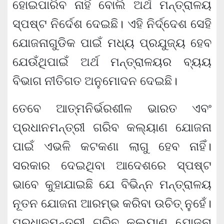
ହୋଇପାରିବ ନାହିଁ ବୋଲି ଅର୍ଥ ମନ୍ତ୍ରାଳୟ
ସ୍ପଷ୍ଟ ନିର୍ଦେଶ ଦେଇଛି। ଏହି ନିର୍ଦ୍ଦେଶ ସେହି
ଯୋଜନାଗୁଡିକ ପାଇଁ ମଧ୍ୟ ପ୍ରଯୁଜ୍ୟ ହେବ
ଯେଉଁଥିପାଇଁ ଅର୍ଥ ମନ୍ତ୍ରାଳୟର ବ୍ୟୟ
ବିଭାଗ ନୀତିଗତ ଅନୁମୋଦନ ଦେଇଛି।
ତେବେ ଆତ୍ମନିର୍ଭରଶୀଳ ଭାରତ ଏବଂ
ପ୍ରଧାନମନ୍ତ୍ରୀ ଗରିବ କଲ୍ୟାଣ ଯୋଜନା
ପାଇଁ ଏଭଳି କଟକଣା ଲାଗୁ ହେବ ନାହିଁ।
ସରକାର ଦେଇଥିବା ଆଦେଶରେ ସ୍ପଷ୍ଟ
ଭାବେ କୁହାଯାଇଛି ଯେ ବିଭିନ୍ନ ମନ୍ତ୍ରାଳୟ
ନୂତନ ଯୋଜନା ଆରମ୍ଭ କରିବା ଉଚିତ୍ ନୁହେଁ।
ପ୍ରଧାନମନ୍ତ୍ରୀ ଗରିବ କଲ୍ୟାଣ ଯୋଜନା