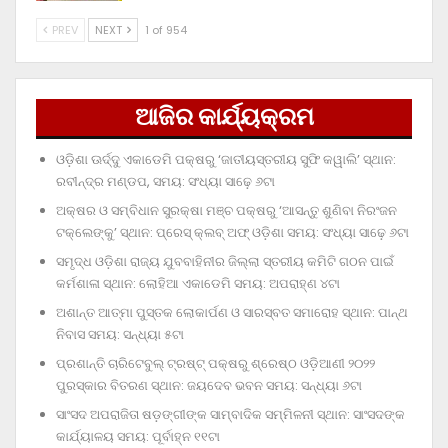
PREV
NEXT
1 of 954
ଆଜିର କାର୍ଯ୍ୟକ୍ରମ
ଓଡ଼ିଶା ଊର୍ଦ୍ଦୁ ଏକାଡେମି ପକ୍ଷରୁ ‘ଜାତୀୟସ୍ତରୀୟ ସୁଫି କୱାଲି’ ସ୍ଥାନ:
ରବୀନ୍ଦ୍ର ମଣ୍ଡପ, ସମୟ: ସଂଧ୍ୟା ସାଢ଼େ ୬ଟା
ଅକ୍ଷର ଓ ସମ୍ବିଧାନ ସୁରକ୍ଷା ମଞ୍ଚ ପକ୍ଷରୁ ‘ଆସନ୍ତୁ ଶୁଣିବା ନିରଂଜନ
ଟକ୍‌ଲେଙ୍କୁ’ ସ୍ଥାନ: ପ୍ରେସ୍‌ କ୍ଲବ୍‌ ଅଫ୍‌ ଓଡ଼ିଶା ସମୟ: ସଂଧ୍ୟା ସାଢ଼େ ୬ଟା
ସମୃଦ୍ଧ ଓଡ଼ିଶା ରାଜ୍ୟ ଯୁବବାହିନୀର ଜିଲ୍ଲା ସ୍ତରୀୟ କମିଟି ଗଠନ ପାଇଁ
କର୍ମଶାଳା ସ୍ଥାନ: ଲୋହିଆ ଏକାଡେମି ସମୟ: ଅପରାହ୍‌ଣ ୪ଟା
ଅଶାନ୍ତ ଆତ୍ମା ପୁସ୍ତକ ଲୋକାର୍ପଣ ଓ ସାରସ୍ବତ ସମାରୋହ ସ୍ଥାନ: ପାନ୍ଥ
ନିବାସ ସମୟ: ସନ୍ଧ୍ୟା ୫ଟା
ପ୍ରଶାନ୍ତି ଚାରିଟେବୁଲ୍‌ ଟ୍ରଷ୍ଟ୍‌ ପକ୍ଷରୁ ଶ୍ରେଷ୍ଠ ଓଡ଼ିଆଣୀ ୨୦୨୨
ପୁରସ୍କାର ବିତରଣ ସ୍ଥାନ: ଜୟଦେବ ଭବନ ସମୟ: ସନ୍ଧ୍ୟା ୬ଟା
ସାଂସଦ ଅପରାଜିତା ଷଡ଼ଙ୍ଗୀଙ୍କ ସାମ୍ବାଦିକ ସମ୍ମିଳନୀ ସ୍ଥାନ: ସାଂସଦଙ୍କ
କାର୍ଯ୍ୟାଳୟ ସମୟ: ପୂର୍ବାହ୍ନ ୧୧ଟା