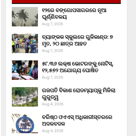
୧୨ରେ ବଙ୍ଗୋପସାଗରରେ ନୂଆ
ଘୂର୍ଣ୍ଣିବଳୟ
Aug 7, 2026
ବ୍ୟାଙ୍କକ ସ୍କୁଲରେ ଗୁଳିକାଣ୍ଡ: ୭
ମୃତ, ୨୦ ଛାତ୍ର ଆହତ
Aug 7, 2026
୫୮.୩୬ ଲକ୍ଷ ଭୋଟରଙ୍କୁ ନୋଟିସ୍‌,
୧୨,୫୭୨ ଅଯୋଗ୍ୟ ଘୋଷିତ
Aug 7, 2026
ଗଜପତି ବିକାଶ ରୋଡମ୍ୟାପ୍‌କୁ ମିଳିଲା
ଗୁରୁତ୍ୱ
Aug 4, 2026
ବରିଷ୍ଠ ଓଏଏସ୍‌ ଅଧିକାରୀସ୍ତରରେ
ଅଦଳବଦଳ
Aug 4, 2026