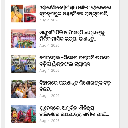
‘ପ୍ରେସିଡେଣ୍ଟ ସ୍ପେଶାଲ’ ଟ୍ରେନରେ
ବ୍ରହ୍ମପୁର ପହଞ୍ଚିଲେ ରାଷ୍ଟ୍ରପତି,
Aug 4, 2026
ଓୟୁଏଟି ପିଜି ଓ ପିଏଚ୍‌ଡି ଛାତ୍ରଙ୍କୁ
ମିଳିବ ମାସିକ ଭତ୍ତା, ଜାଣନ୍ତୁ…
Aug 4, 2026
ପେଟ୍ରୋଲ-ଡିଜେଲ ରପ୍ତାନି ଉପରେ
ବଢ଼ିଲା ୱିଣ୍ଡଫଲ ଟ୍ୟାକ୍ସ
Aug 4, 2026
ବିହାରରେ ପ୍ରଶାନ୍ତ କିଶୋରଙ୍କ ବଡ଼
ବିଜୟ,
Aug 4, 2026
ୟୁନେସ୍କୋ ଅମୂର୍ତ୍ତ ଐତିହ୍ୟ
ତାଲିକାରେ ରଥଯାତ୍ରା ସାମିଲ ପାଇଁ…
Aug 4, 2026