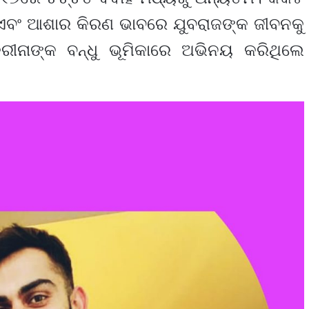
ଏବଂ ଆଶାର କିରଣ ଭାବରେ ଯୁବରାଜଙ୍କ ଜୀବନକୁ
କରୀନାଙ୍କ ବନ୍ଧୁ ଭୂମିକାରେ ଅଭିନୟ କରିଥିଲେ