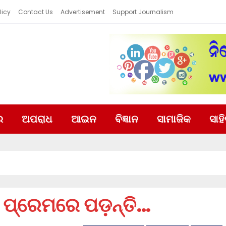
licy
Contact Us
Advertisement
Support Journalism
ର
ଅପରାଧ
ଆଇନ
ବିଜ୍ଞାନ
ସାମାଜିକ
ସାହ
 ପ୍ରେମରେ ପଡ଼ନ୍ତି…