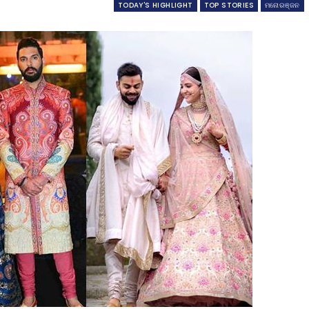
TODAY'S HIGHLIGHT
TOP STORIES
ମନୋରଞ୍ଜନ