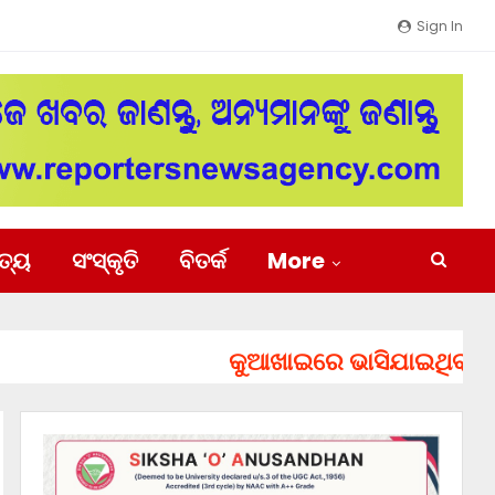
Sign In
ିତ୍ୟ
ସଂସ୍କୃତି
ବିତର୍କ
More
କୁଆଖାଇରେ ଭାସିଯାଇଥିବା ୨ ଯୁବକଙ୍କ