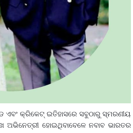
ଡ ଏବଂ କ୍ରିକେଟ୍ ଇତିହାସରେ ସବୁଠାରୁ ସ୍ମରଣୀୟ
ରମୁଖ ଅଭିନେତ୍ରୀ ହୋଇଥିବାବେଳେ ନବାବ ଭାରତର