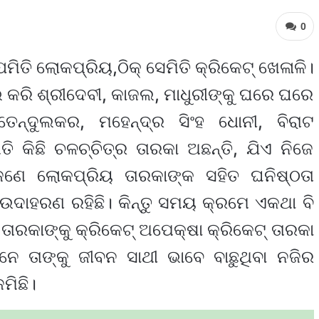
0
ତି ଲୋକପ୍ରିୟ,ଠିକ୍ ସେମିତି କ୍ରିକେଟ୍ ଖେଳାଳି।
 କରି ଶ୍ରୀଦେବୀ, କାଜଲ, ମାଧୁରୀଙ୍କୁ ଘରେ ଘରେ
ତେନ୍ଦୁଲକର, ମହେନ୍ଦ୍ର ସିଂହ ଧୋନୀ, ବିରାଟ
ମିିତି କିଛି ଚଳଚ୍ଚିତ୍ର ତାରକା ଅଛନ୍ତି, ଯିଏ ନିଜେ
ଣେ ଲୋକପ୍ରିୟ ତାରକାଙ୍କ ସହିତ ଘନିଷ୍ଠତା
ଉଦାହରଣ ରହିଛି। କିନ୍ତୁ ସମୟ କ୍ରମେ ଏକଥା ବି
ତାରକାଙ୍କୁ କ୍ରିକେଟ୍ ଅପେକ୍ଷା କ୍ରିକେଟ୍ ତାରକା
ନେ ତାଙ୍କୁ ଜୀବନ ସାଥୀ ଭାବେ ବାଛୁଥିବା ନଜିର
ମିଛି।