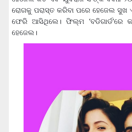
ରୋଗକୁ ପରାସ୍ତ କରିବା ପରେ ହେଜେଲ ସୁଖ 
ଫେରି ଆସିଥିଲେ। ଫିଲ୍ମ ‘ବଡିଗାର୍ଡ’ରେ 
ହେଜେଲ।