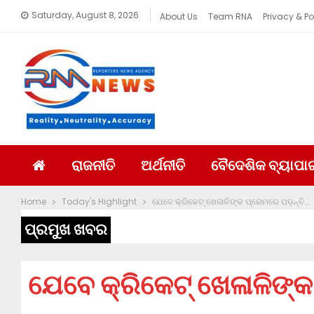
Saturday, August 8, 2026
About Us
Team RNA
Privacy & Po
ରାଜନୀତି
ଅର୍ଥନୀତି
ବୈଦେଶିକ ବ୍ୟାପା
Home
Today's Highlight
ଯେବେ କ୍ରିକେଟ୍ ଖେଳାଳିଙ୍କ ପ୍ରେମରେ ପଡ଼ନ୍ତି…
ପ୍ରମୁଖ ଖବର
ଯେବେ କ୍ରିକେଟ୍ ଖେଳାଳିଙ୍କ