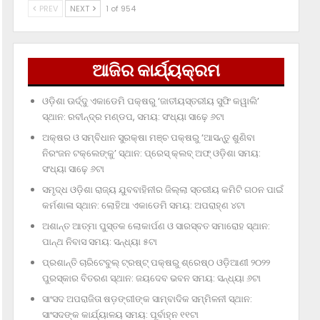
PREV
NEXT
1 of 954
ଆଜିର କାର୍ଯ୍ୟକ୍ରମ
ଓଡ଼ିଶା ଊର୍ଦ୍ଦୁ ଏକାଡେମି ପକ୍ଷରୁ ‘ଜାତୀୟସ୍ତରୀୟ ସୁଫି କୱାଲି’
ସ୍ଥାନ: ରବୀନ୍ଦ୍ର ମଣ୍ଡପ, ସମୟ: ସଂଧ୍ୟା ସାଢ଼େ ୬ଟା
ଅକ୍ଷର ଓ ସମ୍ବିଧାନ ସୁରକ୍ଷା ମଞ୍ଚ ପକ୍ଷରୁ ‘ଆସନ୍ତୁ ଶୁଣିବା
ନିରଂଜନ ଟକ୍‌ଲେଙ୍କୁ’ ସ୍ଥାନ: ପ୍ରେସ୍‌ କ୍ଲବ୍‌ ଅଫ୍‌ ଓଡ଼ିଶା ସମୟ:
ସଂଧ୍ୟା ସାଢ଼େ ୬ଟା
ସମୃଦ୍ଧ ଓଡ଼ିଶା ରାଜ୍ୟ ଯୁବବାହିନୀର ଜିଲ୍ଲା ସ୍ତରୀୟ କମିଟି ଗଠନ ପାଇଁ
କର୍ମଶାଳା ସ୍ଥାନ: ଲୋହିଆ ଏକାଡେମି ସମୟ: ଅପରାହ୍‌ଣ ୪ଟା
ଅଶାନ୍ତ ଆତ୍ମା ପୁସ୍ତକ ଲୋକାର୍ପଣ ଓ ସାରସ୍ବତ ସମାରୋହ ସ୍ଥାନ:
ପାନ୍ଥ ନିବାସ ସମୟ: ସନ୍ଧ୍ୟା ୫ଟା
ପ୍ରଶାନ୍ତି ଚାରିଟେବୁଲ୍‌ ଟ୍ରଷ୍ଟ୍‌ ପକ୍ଷରୁ ଶ୍ରେଷ୍ଠ ଓଡ଼ିଆଣୀ ୨୦୨୨
ପୁରସ୍କାର ବିତରଣ ସ୍ଥାନ: ଜୟଦେବ ଭବନ ସମୟ: ସନ୍ଧ୍ୟା ୬ଟା
ସାଂସଦ ଅପରାଜିତା ଷଡ଼ଙ୍ଗୀଙ୍କ ସାମ୍ବାଦିକ ସମ୍ମିଳନୀ ସ୍ଥାନ:
ସାଂସଦଙ୍କ କାର୍ଯ୍ୟାଳୟ ସମୟ: ପୂର୍ବାହ୍ନ ୧୧ଟା