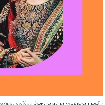
୧୬ରେ ଚର୍ଚ୍ଚିତ ବିବାହ ମଧ୍ୟରୁ ଅନ୍ୟତମ। କର୍କଟ