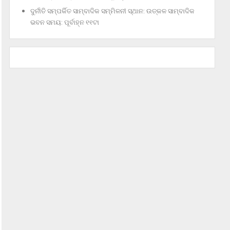
ଦୁର୍ନୀତି ସମ୍ପର୍କିତ ସାମ୍ବାଦିକ ସମ୍ମିଳନୀ ସ୍ଥାନ: ଉତ୍କଳ ସାମ୍ବାଦିକ
ଭବନ ସମୟ: ପୂର୍ବାହ୍ନ ୧୧ଟା