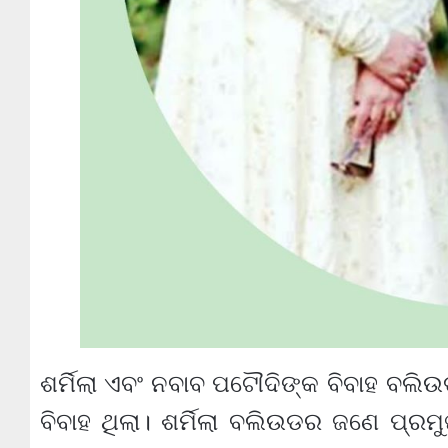
ଶର୍ମିଲା ଏବଂ ନବାବ ପଟୌଦିଙ୍କ ବିବାହ ବଲିଉ
ବିବାହ ଥିଲା। ଶର୍ମିଲା ବଲିଉଡର ଜଣେ ପ୍