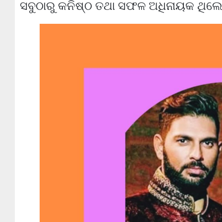
ସବୁଠାରୁ କନିଷ୍ଠ ତଥା ସଫଳ ଅଧିନାୟକ ଥିଲେ