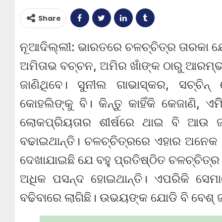
Share
ନୂଆଦିଲ୍ଲୀ: ଭାରତରେ ଚଳଚ୍ଚିତ୍ର ତାରକା ଯେମି
ଅମିତାଭ ବଚ୍ଚନ, ଅମିର ଖାଁଙ୍କ ଠାରୁ ଆରମ୍ଭ
ଜାଣିଥିବେ। ସୁନୀଲ ଗାଭାସ୍କର, ସଚ୍ଚିନ୍ 
କୋହଲିଙ୍କୁ ବି। କିନ୍ତୁ କାହିଁକି କେଜାଣି, ଏ
ଲୋକପ୍ରିୟତାର ଶୀର୍ଷରେ ଥାଇ ବି ଆଉ ଜ
ବଢାଇଥାନ୍ତି। ଚଳଚ୍ଚିତ୍ରରେ ଏହାର ଅନେକ 
ଦେଖାଯାଇଛି ଯେ ବହୁ ପ୍ରତିଷ୍ଠିତ ଚଳଚ୍ଚିତ୍ର 
ଅଧିକ ପସନ୍ଦ ହୋଇଥାନ୍ତି। ଏପରିକି ସେମା
ବଢିବାରେ ଲାଗିଛି। ଉଭୟଙ୍କ ଯୋଡି ବି ବେଶ୍ ଜ