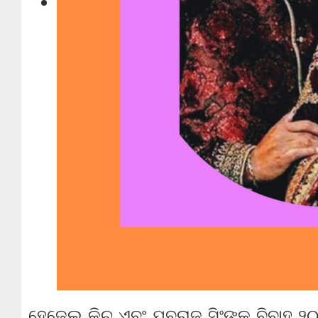
ହେଜେଲ କିଚ ଏବଂ ଯୁବରାଜ ସିଂଙ୍କ ବିବାହ ୨୦