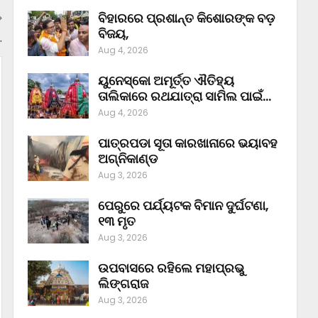
ବିହାରରେ ପ୍ରଶାନ୍ତ କିଶୋରଙ୍କ ବଡ଼
ବିଜୟ,
…
Aug 4, 2026
ୟୁନେସ୍କୋ ଅମୂର୍ତ୍ତ ଐତିହ୍ୟ
ତାଲିକାରେ ରଥଯାତ୍ରା ସାମିଲ ପାଇଁ…
Aug 4, 2026
ପାତ୍ରପଡା ସୂତା କାରଖାନାରେ ଭୟାବହ
ଅଗ୍ନିକାଣ୍ଡ
Aug 3, 2026
ପେରୁରେ ପର୍ଯ୍ୟଟକ ବିମାନ ଦୁର୍ଘଟଣା,
୧୩ ମୃତ
Aug 3, 2026
ଉପବାସରେ ରହିଲେ ମହାପ୍ରଭୁ
ଲିଙ୍ଗରାଜ
Aug 3, 2026