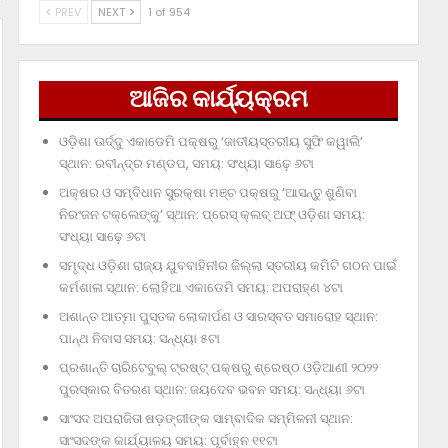
PREV
NEXT
1 of 954
ଆଜିର କାର୍ଯ୍ୟକ୍ରମ
ଓଡ଼ିଶା ଊର୍ଦ୍ଦୁ ଏକାଡେମି ପକ୍ଷରୁ ‘ଜାତୀୟସ୍ତରୀୟ ସୁଫି କୱାଲି’
ସ୍ଥାନ: ରବୀନ୍ଦ୍ର ମଣ୍ଡପ, ସମୟ: ସଂଧ୍ୟା ସାଢ଼େ ୬ଟା
ଅକ୍ଷର ଓ ସମ୍ବିଧାନ ସୁରକ୍ଷା ମଞ୍ଚ ପକ୍ଷରୁ ‘ଆସନ୍ତୁ ଶୁଣିବା
ନିରଂଜନ ଟକ୍‌ଲେଙ୍କୁ’ ସ୍ଥାନ: ପ୍ରେସ୍‌ କ୍ଲବ୍‌ ଅଫ୍‌ ଓଡ଼ିଶା ସମୟ:
ସଂଧ୍ୟା ସାଢ଼େ ୬ଟା
ସମୃଦ୍ଧ ଓଡ଼ିଶା ରାଜ୍ୟ ଯୁବବାହିନୀର ଜିଲ୍ଲା ସ୍ତରୀୟ କମିଟି ଗଠନ ପାଇଁ
କର୍ମଶାଳା ସ୍ଥାନ: ଲୋହିଆ ଏକାଡେମି ସମୟ: ଅପରାହ୍‌ଣ ୪ଟା
ଅଶାନ୍ତ ଆତ୍ମା ପୁସ୍ତକ ଲୋକାର୍ପଣ ଓ ସାରସ୍ବତ ସମାରୋହ ସ୍ଥାନ:
ପାନ୍ଥ ନିବାସ ସମୟ: ସନ୍ଧ୍ୟା ୫ଟା
ପ୍ରଶାନ୍ତି ଚାରିଟେବୁଲ୍‌ ଟ୍ରଷ୍ଟ୍‌ ପକ୍ଷରୁ ଶ୍ରେଷ୍ଠ ଓଡ଼ିଆଣୀ ୨୦୨୨
ପୁରସ୍କାର ବିତରଣ ସ୍ଥାନ: ଜୟଦେବ ଭବନ ସମୟ: ସନ୍ଧ୍ୟା ୬ଟା
ସାଂସଦ ଅପରାଜିତା ଷଡ଼ଙ୍ଗୀଙ୍କ ସାମ୍ବାଦିକ ସମ୍ମିଳନୀ ସ୍ଥାନ:
ସାଂସଦଙ୍କ କାର୍ଯ୍ୟାଳୟ ସମୟ: ପୂର୍ବାହ୍ନ ୧୧ଟା