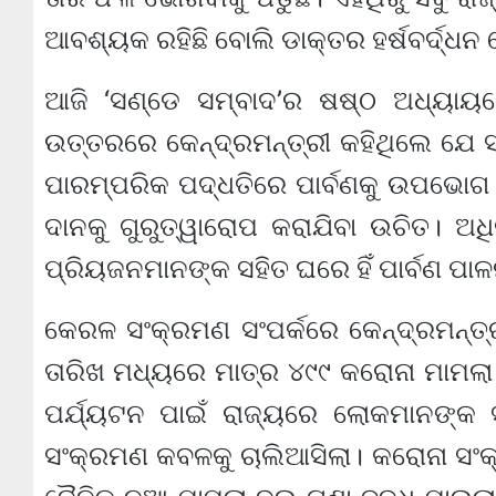
ଆବଶ୍ୟକ ରହିଛି ବୋଲି ଡାକ୍ତର ହର୍ଷବର୍ଦ୍ଧନ
ଆଜି ‘ସଣ୍ଡେ ସମ୍ବାଦ’ର ଷଷ୍ଠ ଅଧ୍ୟାୟର
ଉତ୍ତରରେ କେନ୍ଦ୍ରମନ୍ତ୍ରୀ କହିଥିଲେ ଯେ 
ପାରମ୍ପରିକ ପଦ୍ଧତିରେ ପାର୍ବଣକୁ ଉପଭୋଗ କର
ଦାନକୁ ଗୁରୁତ୍ୱାରୋପ କରାଯିବା ଉଚିତ। ଅଧି
ପ୍ରିୟଜନମାନଙ୍କ ସହିତ ଘରେ ହିଁ ପାର୍ବଣ ପ
କେରଳ ସଂକ୍ରମଣ ସଂପର୍କରେ କେନ୍ଦ୍ରମନ୍ତ୍
ତାରିଖ ମଧ୍ୟରେ ମାତ୍ର ୪୯୯ କରୋନା ମାମଲା 
ପର୍ଯ୍ୟଟନ ପାଇଁ ରାଜ୍ୟରେ ଲୋକମାନଙ୍କ 
ସଂକ୍ରମଣ କବଳକୁ ଚାଲିଆସିଲା। କରୋନା ସଂକ୍