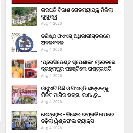
ଗଜପତି ବିକାଶ ରୋଡମ୍ୟାପ୍‌କୁ ମିଳିଲା
ଗୁରୁତ୍ୱ
Aug 4, 2026
ବରିଷ୍ଠ ଓଏଏସ୍‌ ଅଧିକାରୀସ୍ତରରେ
ଅଦଳବଦଳ
Aug 4, 2026
‘ପ୍ରେସିଡେଣ୍ଟ ସ୍ପେଶାଲ’ ଟ୍ରେନରେ
ବ୍ରହ୍ମପୁର ପହଞ୍ଚିଲେ ରାଷ୍ଟ୍ରପତି,
Aug 4, 2026
ଓୟୁଏଟି ପିଜି ଓ ପିଏଚ୍‌ଡି ଛାତ୍ରଙ୍କୁ
ମିଳିବ ମାସିକ ଭତ୍ତା, ଜାଣନ୍ତୁ…
Aug 4, 2026
ପେଟ୍ରୋଲ-ଡିଜେଲ ରପ୍ତାନି ଉପରେ
ବଢ଼ିଲା ୱିଣ୍ଡଫଲ ଟ୍ୟାକ୍ସ
Aug 4, 2026