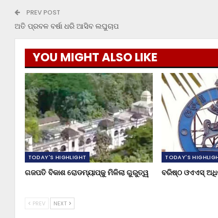
PREV POST
ଅତି ପ୍ରବଳ ବର୍ଷା ଧରି ଆସିବ ଲଘୁଚାପ
YOU MIGHT ALSO LIKE
TODAY'S HIGHLIGHT
TODAY'S HIGHLIG
ଗଜପତି ବିକାଶ ରୋଡମ୍ୟାପ୍‌କୁ ମିଳିଲା ଗୁରୁତ୍ୱ
ବରିଷ୍ଠ ଓଏଏସ୍‌ ଅ
PREV
NEXT