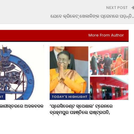
NEXT POST
ଯେବେ କ୍ରିକେଟ୍ ଖେଳାଳିଙ୍କ ପ୍ରେମରେ ପଡ଼ନ୍ତି
More From Author
HT
TODAY'S HIGHLIGHT
ଧିକାରୀସ୍ତରରେ ଅଦଳବଦଳ
‘ପ୍ରେସିଡେଣ୍ଟ ସ୍ପେଶାଲ’ ଟ୍ରେନରେ
ବ୍ରହ୍ମପୁର ପହଞ୍ଚିଲେ ରାଷ୍ଟ୍ରପତି,