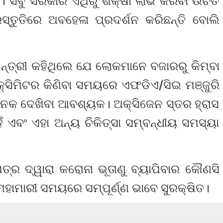
ା। ସବୁ ସରକାର ଏଥିରୁ ଶିକ୍ଷା ଲାଭ କରିବା ଉଚିତ
୍ତୁତିରେ ଅବହେଳା ପ୍ରଦର୍ଶନ କରିଛନ୍ତି ବୋଲି
ମନ୍ତ୍ରୀ କହିଥିଲେ ଯେ ଲୋକମାନେ ବଜାରରୁ କିମ୍ବା
୍ସିମିଟର କିଣିବା ସମୟରେ ଏଫଡିଏ/ସିଇ ମଞ୍ଜୁରି
ନକ ଦେଖିବା ଆବଶ୍ୟକ। ଅକ୍ସିଜେନ ସ୍ତର ହ୍ରାସ
ଏବଂ ଏହା ଅନ୍ୟ ଚିକିତ୍ସା ସମ୍ବନ୍ଧୀୟ ସମସ୍ୟା
ର ଦ୍ୱାରା କରୋନା ଭୂତାଣୁ ବ୍ୟାପିବାର କୌଣସି
 ମହାମାରୀ ସମୟରେ ସମ୍ପୂର୍ଣ୍ଣ ଭାବେ ସୁରକ୍ଷିତ।