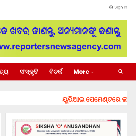
Sign In
ିତ୍ୟ
ସଂସ୍କୃତି
ବିତର୍କ
More
ୟୁପିଆଇ ପେମେଣ୍ଟରେ ଲାଗିପାରେ ଚ