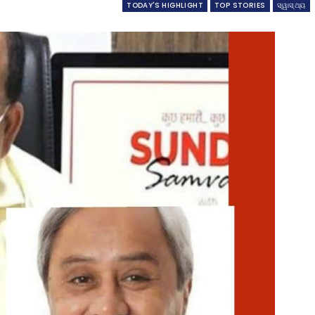
TODAY'S HIGHLIGHT
TOP STORIES
ସ୍ୱାସ୍ଥ୍ୟ