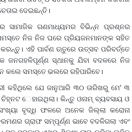
 ଚେତାଇ ଦେଇଛନ୍ତି।
େ ସାମାଜିକ ଗଣମାଧ୍ୟମର ବିଭିନ୍ନ ପ୍ରଶ୍ନର
ସମସ୍ତେ ନିଜ ନିଜ ଘରେ ପ୍ରିୟଜନମାନଙ୍କ ସହିତ
ନ୍ତୁ। ଏହି ପାର୍ବଣ ଋତୁରେ ଉତ୍ସବ ପରିବର୍ତ୍ତେ
କ ଜନଗହଳିପୂର୍ଣ୍ଣ ସ୍ଥାନକୁ ଯିବା ବଦଳରେ ନିଜ
ାଳନ କଲେ ସମସ୍ତେ ଭଲରେ ରହିପାରିବେ।
ରୀ କହିଥିଲେ ଯେ ଜାନୁଆରି ୩୦ ତାରିଖରୁ ମେ’ ୩
ଚିହ୍ନଟ େହାଇଥିଲା। କିନ୍ତୁ ଓନାମ୍‌ ବ୍ୟବସାୟ ଓ
ସଂଖ୍ୟା ବୃଦ୍ଧି ଫଳରେ ଅନେକ ଜିଲ୍ଲା କରୋନା
ରମଣର ଗ୍ରାଫ ସମ୍ପୂର୍ଣ୍ଣ ଭାବେ ବଦଳିଗଲା ଏବଂ