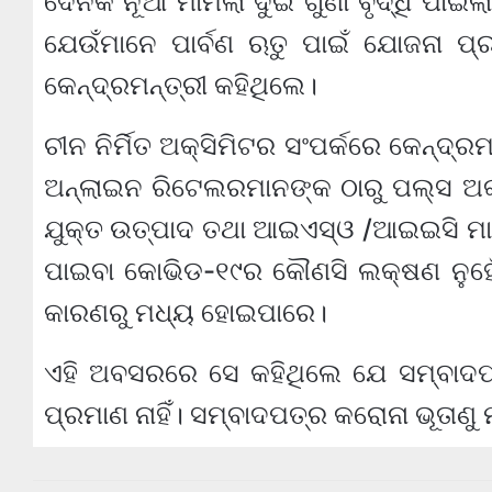
ଦୈନିକ ନୂଆ ମାମଲା ଦୁଇ ଗୁଣା ବୃଦ୍ଧି ପାଇଲ
ଯେଉଁମାନେ ପାର୍ବଣ ଋତୁ ପାଇଁ ଯୋଜନା ପ୍ରସ
କେନ୍ଦ୍ରମନ୍ତ୍ରୀ କହିଥିଲେ।
ଚୀନ ନିର୍ମିତ ଅକ୍ସିମିଟର ସଂପର୍କରେ କେନ୍ଦ୍ର
ଅନ୍‌ଲାଇନ ରିଟେଲରମାନଙ୍କ ଠାରୁ ପଲ୍ସ ଅକ
ଯୁକ୍ତ ଉତ୍ପାଦ ତଥା ଆଇଏସ୍‌ଓ /ଆଇଇସି ମା
ପାଇବା କୋଭିଡ-୧୯ର କୌଣସି ଲକ୍ଷଣ ନୁହେଁ 
କାରଣରୁ ମଧ୍ୟ ହୋଇପାରେ।
ଏହି ଅବସରରେ ସେ କହିଥିଲେ ଯେ ସମ୍ବାଦପତ୍
ପ୍ରମାଣ ନାହିଁ। ସମ୍ବାଦପତ୍ର କରୋନା ଭୂତାଣୁ