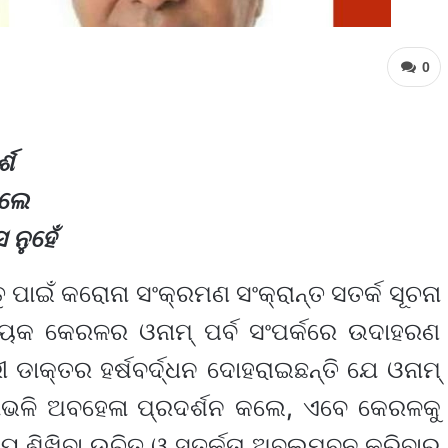
0
୍ଶ
ିଲେ
ନୁହେଁ
ପାଇଁ କରୋନା ସଂକ୍ରମଣ ସଂକ୍ରାନ୍ତ ସତର୍କ ସୂଚନା
ାୟକ କେରଳର ଓନାମ୍ ପର୍ବ ସଂପର୍କରେ ଉଦାହରଣ
 ଡାକ୍ତର ହର୍ଷବର୍ଦ୍ଧନ ଦୋହରାଇଛନ୍ତି ଯେ ଓନାମ୍
େଭଳି ଅବହେଳା ପ୍ରଦର୍ଶନ କଲେ, ଏବେ କେରଳକୁ
ଜ୍ୟ ଶିଖିବା ଉଚିତ୍ ଓ ସତର୍କତା ଅବଲମ୍ବନ କରିବାର