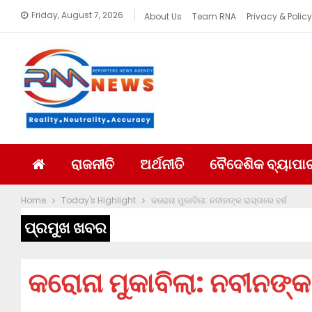
Friday, August 7, 2026
About Us
Team RNA
Privacy & Policy
ରାଜନୀତି
ଅର୍ଥନୀତି
ବୈଦେଶିକ ବ୍ୟାପା
Home
Today's Highlight
କରୋନା ମୁକାବିଲା: ନବୀନଙ୍କ ରାସ୍ତାରେ ହର୍ଷ
ପ୍ରମୁଖ ଖବର
କରୋନା ମୁକାବିଲା: ନବୀନଙ୍କ 