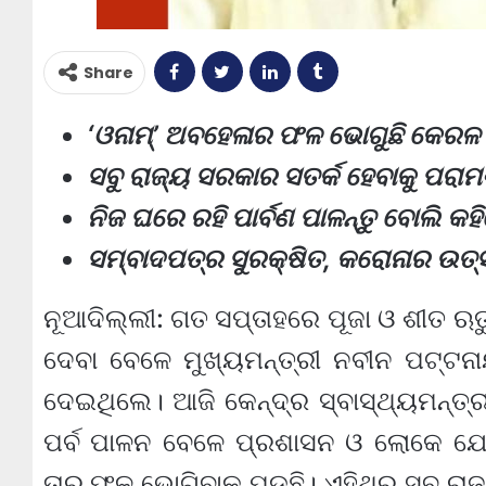
Share
‘ଓନାମ୍‌’ ଅବହେଳାର ଫଳ ଭୋଗୁଛି କେରଳ
ସବୁ ରାଜ୍ୟ ସରକାର ସତର୍କ ହେବାକୁ ପରାମର
ନିଜ ଘରେ ରହି ପାର୍ବଣ ପାଳନ୍ତୁ ବୋଲି କହ
ସମ୍ବାଦପତ୍ର ସୁରକ୍ଷିତ, କରୋନାର ଉତ୍ସ 
ନୂଆଦିଲ୍ଲୀ: ଗତ ସପ୍ତାହରେ ପୂଜା ଓ ଶୀତ ଋତୁ 
ଦେବା ବେଳେ ମୁଖ୍ୟମନ୍ତ୍ରୀ ନବୀନ ପଟ୍ଟନ
ଦେଇଥିଲେ। ଆଜି କେନ୍ଦ୍ର ସ୍ବାସ୍ଥ୍ୟମନ୍ତ୍ରୀ
ପର୍ବ ପାଳନ ବେଳେ ପ୍ରଶାସନ ଓ ଲୋକେ ଯ
ତାର ଫଳ ଭୋଗିବାକୁ ପଡୁଛି। ଏହିଥିରୁ ସବୁ ରା