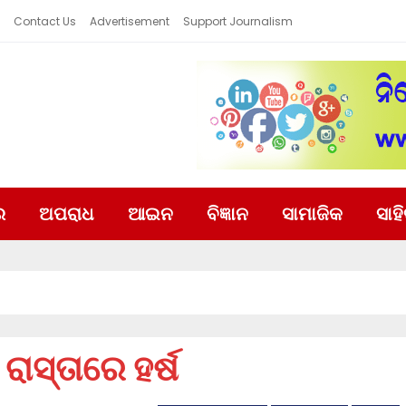
Contact Us
Advertisement
Support Journalism
ର
ଅପରାଧ
ଆଇନ
ବିଜ୍ଞାନ
ସାମାଜିକ
ସାହ
ରାସ୍ତାରେ ହର୍ଷ