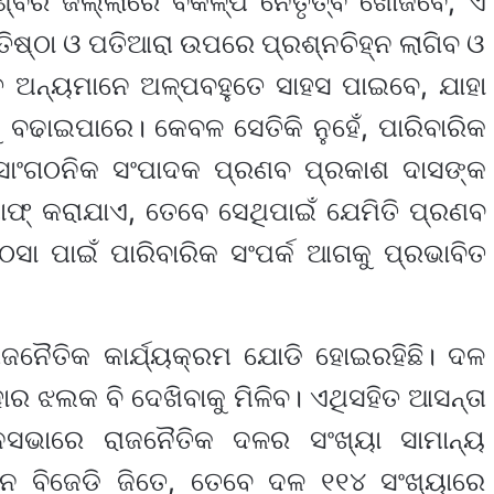
୍ବର ଜିଲ୍ଲାରେ ବିକଳ୍ପ ନେତୃତ୍ବ ଖୋଜିବେ, ଏ
ିଷ୍ଠା ଓ ପତିଆରା ଉପରେ ପ୍ରଶ୍ନଚିହ୍ନ ଲାଗିବ ଓ
ତ ଅନ୍ୟମାନେ ଅଳ୍ପବହୁତେ ସାହସ ପାଇବେ, ଯାହା
 ବଢାଇପାରେ। କେବଳ ସେତିକି ନୁହେଁ, ପାରିବାରିକ
 ସାଂଗଠନିକ ସଂପାଦକ ପ୍ରଣବ ପ୍ରକାଶ ଦାସଙ୍କ
ମାଫ୍ କରାଯାଏ, ତେବେ ସେଥିପାଇଁ ଯେମିତି ପ୍ରଣବ
ସା ପାଇଁ ପାରିବାରିକ ସଂପର୍କ ଆଗକୁ ପ୍ରଭାବିତ
ଜନୈତିକ କାର୍ଯ୍ୟକ୍ରମ ଯୋଡି ହୋଇରହିଛି। ଦଳ
ହାର ଝଲକ ବି ଦେଖିବାକୁ ମିଳିବ। ଏଥିସହିତ ଆସନ୍ତା
ନସଭାରେ ରାଜନୈତିକ ଦଳର ସଂଖ୍ୟା ସାମାନ୍ୟ
 ବିଜେଡି ଜିତେ, ତେବେ ଦଳ ୧୧୪ ସଂଖ୍ୟାରେ