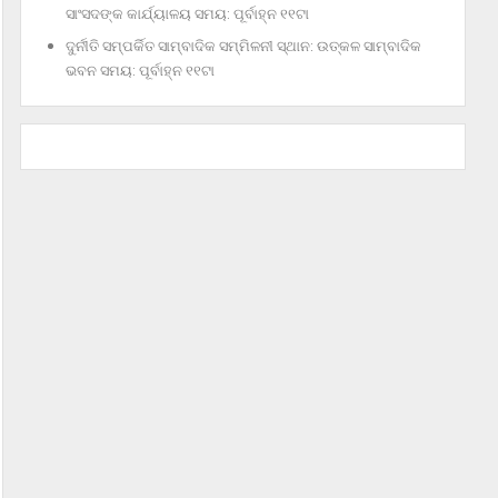
ସାଂସଦଙ୍କ କାର୍ଯ୍ୟାଳୟ ସମୟ: ପୂର୍ବାହ୍ନ ୧୧ଟା
ଦୁର୍ନୀତି ସମ୍ପର୍କିତ ସାମ୍ବାଦିକ ସମ୍ମିଳନୀ ସ୍ଥାନ: ଉତ୍କଳ ସାମ୍ବାଦିକ
ଭବନ ସମୟ: ପୂର୍ବାହ୍ନ ୧୧ଟା