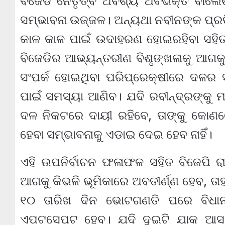
ବିଜେଡି ନେତୃତ୍ବ ଅବଶ୍ୟ ଅବିଭକ୍ତ ବାଲେଶ
ସମ୍ଭାବନା ଉଜ୍ଜଳ। ଅନ୍ୟଥା ନବୀନଙ୍କ ପ୍ରତ
କାଳ କାଳ ପାଇଁ ଉଦାହରଣ ହୋଇରହିବା ସହି
ବିଜେଡିର ଆଭ୍ୟନ୍ତରୀଣ ବିଶୃଙ୍ଖଳାକୁ ଆଗକୁ
ସଂପର୍କ ହୋଇଥିବା ପରିପ୍ରେକ୍ଷୀରେ ଦଳର
ପାଇଁ ସମସ୍ୟା ଆଣିବ। ଯଦି ରବୀନ୍ଦ୍ରଙ୍କୁ 
ଦଳ ନିକଟରେ ଦାୟୀ ରହିବେ, ତାଙ୍କୁ କୋଣଠେ
ହେବା ସମ୍ଭାବନାକୁ ଏଡାଇ ଦେଇ ହେବ ନାହିଁ।
ଏହି ଉପନିର୍ବାଚନ ଫଳାଫଳ ସହିତ ବିଜେପି ରା
ଆଗକୁ କିଭଳି ଭୂମିକାରେ ଅବତୀର୍ଣ୍ଣ ହେବ, ତା
୧୦ ତାରିଖ ଦିନ ଭୋଟଗଣତି ପରେ ବିଧା
ଏପଟସେପଟ ହେବ। ଯଦି ଦୁଇଟି ଯାକ ଆସନ