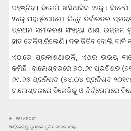
ପହଞ୍ଚିବ। ବିଜେପି ଖସିଆସିବ ୨୨କୁ। ବିଜେପ
୨୪କୁ ପହଞ୍ଚିପାରେ। କିନ୍ତୁ ନିର୍ବାଚନର ପ୍ର
ପ୍ରଥମ ସମୀକରଣ ସଂଖ୍ୟା ଆଶା ଉଜ୍ଜଳ କୁହ
ହାତ ଟେକିସାରିଲେଣି। ଦଳ ଜିତିବ ବୋଲି ଦାବି କର
ଏଠାରେ ପ୍ରକାଶଥାଉକି, ଏଥର ଉଭୟ ବାଲ
କମିଛି। ବାଲେଶ୍ବରରେ ୭୦.୬୯ ପ୍ରତିଶତ (୭୧.
୬୯.୬୬ ପ୍ରତିଶତ (୭୪.୦୪ ପ୍ରତିଶତ ୨୦୧୯ରେ
ବାଲେଶ୍ବରରେ ବିଜେଡିକୁ ଓ ତିର୍ତ୍ତୋଲରେ ବିଜ
PREV POST
ଅର୍ଣ୍ଣବଙ୍କୁ ମୁମ୍ବାଇ ପୁଲିସ ଉଠାଇନେଲା