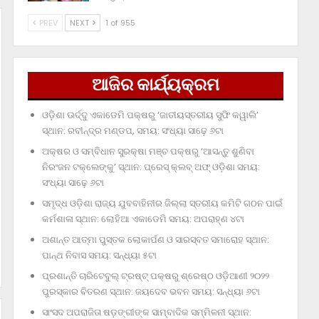
PREV
NEXT
1 of 955
ଆଜିର କାର୍ଯ୍ୟକ୍ରମ
ଓଡ଼ିଶା ଊର୍ଦ୍ଦୁ ଏକାଡେମି ପକ୍ଷରୁ ‘ଜାତୀୟସ୍ତରୀୟ ସୁଫି କୱାଲି’
ସ୍ଥାନ: ରବୀନ୍ଦ୍ର ମଣ୍ଡପ, ସମୟ: ସଂଧ୍ୟା ସାଢ଼େ ୬ଟା
ଅକ୍ଷର ଓ ସମ୍ବିଧାନ ସୁରକ୍ଷା ମଞ୍ଚ ପକ୍ଷରୁ ‘ଆସନ୍ତୁ ଶୁଣିବା
ନିରଂଜନ ଟକ୍‌ଲେଙ୍କୁ’ ସ୍ଥାନ: ପ୍ରେସ୍‌ କ୍ଲବ୍‌ ଅଫ୍‌ ଓଡ଼ିଶା ସମୟ:
ସଂଧ୍ୟା ସାଢ଼େ ୬ଟା
ସମୃଦ୍ଧ ଓଡ଼ିଶା ରାଜ୍ୟ ଯୁବବାହିନୀର ଜିଲ୍ଲା ସ୍ତରୀୟ କମିଟି ଗଠନ ପାଇଁ
କର୍ମଶାଳା ସ୍ଥାନ: ଲୋହିଆ ଏକାଡେମି ସମୟ: ଅପରାହ୍‌ଣ ୪ଟା
ଅଶାନ୍ତ ଆତ୍ମା ପୁସ୍ତକ ଲୋକାର୍ପଣ ଓ ସାରସ୍ବତ ସମାରୋହ ସ୍ଥାନ:
ପାନ୍ଥ ନିବାସ ସମୟ: ସନ୍ଧ୍ୟା ୫ଟା
ପ୍ରଶାନ୍ତି ଚାରିଟେବୁଲ୍‌ ଟ୍ରଷ୍ଟ୍‌ ପକ୍ଷରୁ ଶ୍ରେଷ୍ଠ ଓଡ଼ିଆଣୀ ୨୦୨୨
ପୁରସ୍କାର ବିତରଣ ସ୍ଥାନ: ଜୟଦେବ ଭବନ ସମୟ: ସନ୍ଧ୍ୟା ୬ଟା
ସାଂସଦ ଅପରାଜିତା ଷଡ଼ଙ୍ଗୀଙ୍କ ସାମ୍ବାଦିକ ସମ୍ମିଳନୀ ସ୍ଥାନ: