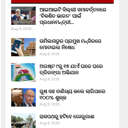
ଆଇଆଇଟି ଦିଲ୍ଲୀ ସମାବର୍ତ୍ତନରେ
‘ବିକଶିତ ଭାରତ’ ପାଇଁ
ପ୍ରଧାନମନ୍ତ୍ରୀ…
Aug 8, 2026
ତାମିଲନାଡୁର ପ୍ରମୁଖ ମନ୍ଦିରରେ
ମୋବାଇଲ ନିଷେଧ
Aug 8, 2026
ଅଗଷ୍ଟ ୯ରୁ ୧୭ ଯାଏଁ ଘରେ ଘରେ
ତ୍ରିରଙ୍ଗା ଅଭିଯାନ
Aug 8, 2026
ରୁଷ ସହ ବାଣିଜ୍ୟ କଲେ ଲାଗିପାରେ
୧୦୦% ଶୁଳ୍କ
Aug 8, 2026
ରାଜପଥରୁ ହଟିବେ ଗୋରୁଗାଈ
Aug 8, 2026