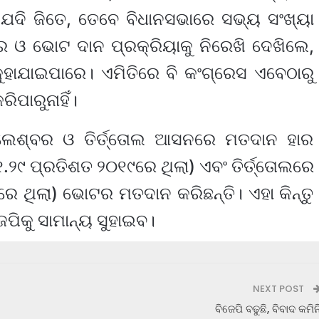
ି ଯଦି ଜିତେ, ତେବେ ବିଧାନସଭାରେ ସଭ୍ୟ ସଂଖ୍ୟା
ଚାର ଓ ଭୋଟ ଦାନ ପ୍ରକ୍ରିୟାକୁ ନିରେଖି ଦେଖିଲେ,
ାଯାଇପାରେ। ଏମିତିରେ ବି କଂଗ୍ରେସ ଏବେଠାରୁ
ିପାରୁନାହିଁ।
େଶ୍ବର ଓ ତିର୍ତ୍ତୋଲ ଆସନରେ ମତଦାନ ହାର
୨୯ ପ୍ରତିଶତ ୨୦୧୯ରେ ଥିଲା) ଏବଂ ତିର୍ତ୍ତୋଲରେ
 ଥିଲା) ଭୋଟର ମତଦାନ କରିଛନ୍ତି। ଏହା କିନ୍ତୁ
େପିକୁ ସାମାନ୍ୟ ସୁହାଇବ।
NEXT POST
ବିଜେପି ବଢୁଛି, ବିବାଦ କମିନ