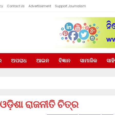
cy
Contact Us
Advertisement
Support Journalism
ର
ଅପରାଧ
ଆଇନ
ବିଜ୍ଞାନ
ସାମାଜିକ
ସାହ
଼ିଶା ରାଜନୀତି ଚିତ୍ର