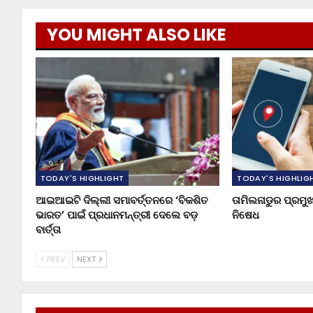
YOU MIGHT ALSO LIKE
TODAY'S HIGHLIGHT
TODAY'S HIGHLIG
ଆଇଆଇଟି ଦିଲ୍ଲୀ ସମାବର୍ତ୍ତନରେ ‘ବିକଶିତ
ତାମିଲନାଡୁର ପ୍ରମ
ଭାରତ’ ପାଇଁ ପ୍ରଧାନମନ୍ତ୍ରୀ ଦେଲେ ବଡ଼
ନିଷେଧ
ବାର୍ତ୍ତା
PREV
NEXT