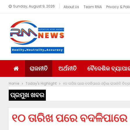
Sunday, August 9, 2026
About Us
Team RNA
Privacy & Poli
ରାଜନୀତି
ଅର୍ଥନୀତି
ବୈଦେଶିକ ବ୍ୟାପା
Home
Today's Highlight
୧୦ ତାରିଖ ପରେ ବଦଳିପାରେ ଓଡ଼ିଶା ରାଜନୀତି ଚିତ୍ର
ପ୍ରମୁଖ ଖବର
୧୦ ତାରିଖ ପରେ ବଦଳିପାରେ ଓଡ