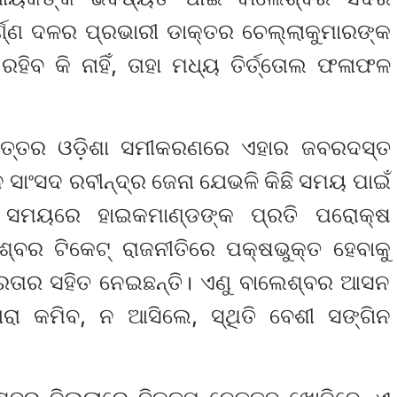
ଣ୍ଣ ଦଳର ପ୍ରଭାରୀ ଡାକ୍ତର ଚେଲ୍ଲାକୁମାରଙ୍କ
ରହିବ କି ନାହିଁ, ତାହା ମଧ୍ୟ ତିର୍ତ୍ତୋଲ ଫଳାଫଳ
ିର ଉତ୍ତର ଓଡ଼ିଶା ସମୀକରଣରେ ଏହାର ଜବରଦସ୍ତ
ବତନ ସାଂସଦ ରବୀନ୍ଦ୍ର ଜେନା ଯେଭଳି କିଛି ସମୟ ପାଇଁ
ଏ ସମୟରେ ହାଇକମାଣ୍ଡଙ୍କ ପ୍ରତି ପରୋକ୍ଷ
ଶ୍ବର ଟିକେଟ୍ ରାଜନୀତିରେ ପକ୍ଷଭୁକ୍ତ ହେବାକୁ
୍ଭୀରତାର ସହିତ ନେଇଛନ୍ତି। ଏଣୁ ବାଲେଶ୍ବର ଆସନ
ଆରା କମିବ, ନ ଆସିଲେ, ସ୍ଥିତି ବେଶୀ ସଙ୍ଗିନ