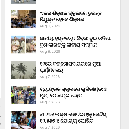
ଏକକ ଶିକ୍ଷକ ସ୍କୁଲରେ ତୁରନ୍ତ
ନିଯୁକ୍ତ ହେବେ ଶିକ୍ଷକ
Aug 8, 2026
ଜାତୀୟ ହସ୍ତତନ୍ତ ଦିବସ: ଦୁଇ ଓଡ଼ିଆ
ବୁଣାକାରଙ୍କୁ ଜାତୀୟ ସମ୍ମାନ
Aug 8, 2026
୧୨ରେ ବଙ୍ଗୋପସାଗରରେ ନୂଆ
ଘୂର୍ଣ୍ଣିବଳୟ
Aug 7, 2026
ବ୍ୟାଙ୍କକ ସ୍କୁଲରେ ଗୁଳିକାଣ୍ଡ: ୭
ମୃତ, ୨୦ ଛାତ୍ର ଆହତ
Aug 7, 2026
୫୮.୩୬ ଲକ୍ଷ ଭୋଟରଙ୍କୁ ନୋଟିସ୍‌,
୧୨,୫୭୨ ଅଯୋଗ୍ୟ ଘୋଷିତ
ି
Aug 7, 2026