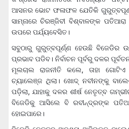
ଆସନର ଭୋଟ ଫଳାଫଳ ଯେତିକି ଗୁରୁତ୍ବପୂର୍
ସାମ୍ନାରେ ଚିରଞ୍ଜିବୀ ବିଶ୍ବାଳଙ୍କ ପତିଆରା 
ଉପରେ ପର୍ଯ୍ୟବେସିତ।
ସବୁଠାରୁ ଗୁରୁତ୍ବପୂର୍ଣ୍ଣ ହେଉଛି ବିଜେଡ
ପ୍ରଭାବ ପଡିବ। ନିର୍ବାଚନ ପୂର୍ବରୁ ଦଳର ପୂର୍
ମୂଲଚାଲ ରାଜନୀତି କଲେ, ତାହା ଗୋଟି
ଚ୍ୟାଲେଞ୍ଜ ଥିଲା। ଖୋଦ୍ ନବୀନଙ୍କୁ ବାଲେ
ପଡ଼ିଲା, ଯାହାକୁ ଦଳର ଶୀର୍ଷ ନେତୃତ୍ବ ଗମ
ବିଜେଡିକୁ ଆସିଲେ ବି ରବୀନ୍ଦ୍ରଙ୍କ ପତି
ହୋଇପାରେ।