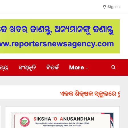
Sign In
ିତ୍ୟ
ସଂସ୍କୃତି
ବିତର୍କ
More
ଏକକ ଶିକ୍ଷକ ସ୍କୁଲରେ ତୁରନ୍ତ ନି