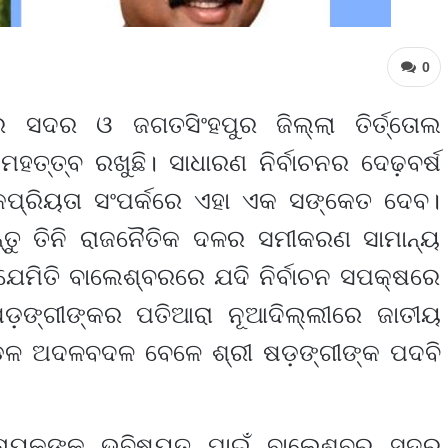
0
 ସଦର ଓ ଜଗତସିଂହପୁର ଜିଲ୍ଲା ତିର୍ତ୍ତୋଲ
ହତ୍ତ୍ବ ରଖୁଛି। ସାଧାରଣ ନିର୍ବାଚନର ଦେଢ଼ବର୍ଷ
କପ୍ରିୟତା ସଂପର୍କରେ ଏହା ଏକ ସଙ୍କେତ ଦେବ।
ିନ୍ତୁ ତିନି ରାଜନୈତିକ ଦଳର ସମୀକରଣ ସାମାନ୍ୟ
ଯେମିତି ବାଲେଶ୍ବରରେ ଯଦି ନିର୍ବାଚନ ସପକ୍ଷରେ
ଷଡ଼ଙ୍ଗୀଙ୍କର ପତିଆରା ନୂଆଦିଲ୍ଲୀରେ ଜାତୀୟ
ମଣ୍ଡଳ ଅଦଳବଦଳ ବେଳେ ଶ୍ରୀ ଷଡ଼ଙ୍ଗୀଙ୍କ ପଦବି
ଟନାୟକଙ୍କ ଭବିଷ୍ୟତ ପାଇଁ ବାଲେଶ୍ବର ସଦର