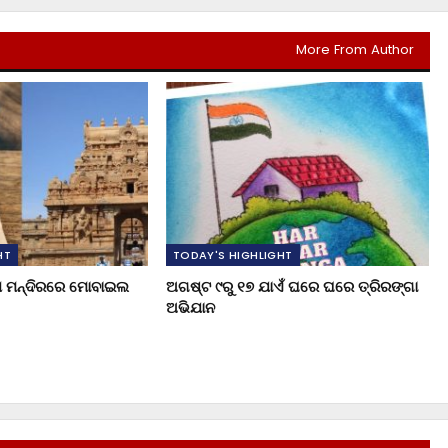
More From Author
HT
TODAY'S HIGHLIGHT
ୁଖ ମନ୍ଦିରରେ ମୋବାଇଲ
ଅଗଷ୍ଟ ୯ରୁ ୧୭ ଯାଏଁ ଘରେ ଘରେ ତ୍ରିରଙ୍ଗା
ଅଭିଯାନ