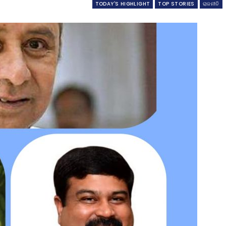
TODAY'S HIGHLIGHT
TOP STORIES
ରାଜନୀତି