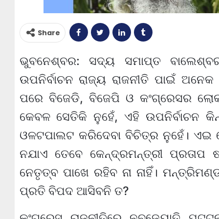
Share
ଭୁବନେଶ୍ବର: ସଦ୍ୟ ସମାପ୍ତ ବାଲେଶ୍ବର
ଉପନିର୍ବାଚନ ରାଜ୍ୟ ରାଜନୀତି ପାଇଁ ଅନେକ ମ
ପରେ ବିଜେଡି, ବିଜେପି ଓ କଂଗ୍ରେସର ଲୋ
କେବଳ ସେତିକି ନୁହେଁ, ଏହି ଉପନିର୍ବାଚନ କ
ଓଳଟପାଲଟ କରିଦେବା ବିଚିତ୍ର ନୁହେଁ। ଏଇ 
ନଯାଏ ତେବେ କେନ୍ଦ୍ରମନ୍ତ୍ରୀ ପ୍ରତାପ 
ନେତୃତ୍ବ ପାଖେ ରହିବ ନା ନାହିଁ। ମନ୍ତ୍ରି
ପ୍ରତି ବିପଦ ଆସିବନି ତ?
କଂଗ୍ରେସ ରାଜନୀତିରେ ନବଜ୍ୟୋତି ପଟ୍