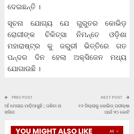
ଦେଇଛନ୍ତି ।
ସୂଚନା ଯୋଗ୍ୟ ଯେ ଗୁରୁତର କୋଭିଡ଼
ରୋଗୀଙ୍କ ଚିକିତ୍ସା ନିମନ୍ତେ ଓଡ଼ିଶା
ମହାରାଷ୍ଟ୍ର କୁ ଜରୁରୀ ଭିତ୍ତିରେ ଗତ
ପନ୍ଦର ଦିନ ହେଲା ଅକ୍ସିଜେନ ମଧ୍ୟ
ଯୋଗାଉଛି ।
PREV POST
NEXT POST
ଆଁ ମେଲାଇ ମାଡ଼ିଆସୁଛି ; ପଶିବା ନା
୧୬ ଜିଲ୍ଲାକୁ କୋଭିଡ୍ ପରୀକ୍ଷା
ଖସିବା
ପାଇଁ ୨୦ କୋଟି
YOU MIGHT ALSO LIKE
All