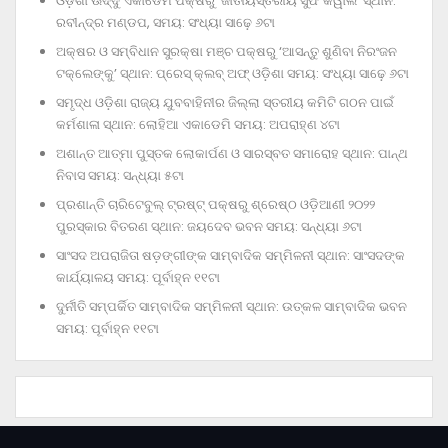
ଓଡ଼ିଶା ଊର୍ଦ୍ଦୁ ଏକାଡେମି ପକ୍ଷରୁ ‘ଜାତୀୟସ୍ତରୀୟ ସୁଫି କୱାଲି’ ସ୍ଥାନ:
ରବୀନ୍ଦ୍ର ମଣ୍ଡପ, ସମୟ: ସଂଧ୍ୟା ସାଢ଼େ ୬ଟା
ଅକ୍ଷର ଓ ସମ୍ବିଧାନ ସୁରକ୍ଷା ମଞ୍ଚ ପକ୍ଷରୁ ‘ଆସନ୍ତୁ ଶୁଣିବା ନିରଂଜନ
ଟକ୍‌ଲେଙ୍କୁ’ ସ୍ଥାନ: ପ୍ରେସ୍‌ କ୍ଲବ୍‌ ଅଫ୍‌ ଓଡ଼ିଶା ସମୟ: ସଂଧ୍ୟା ସାଢ଼େ ୬ଟା
ସମୃଦ୍ଧ ଓଡ଼ିଶା ରାଜ୍ୟ ଯୁବବାହିନୀର ଜିଲ୍ଲା ସ୍ତରୀୟ କମିଟି ଗଠନ ପାଇଁ
କର୍ମଶାଳା ସ୍ଥାନ: ଲୋହିଆ ଏକାଡେମି ସମୟ: ଅପରାହ୍‌ଣ ୪ଟା
ଅଶାନ୍ତ ଆତ୍ମା ପୁସ୍ତକ ଲୋକାର୍ପଣ ଓ ସାରସ୍ବତ ସମାରୋହ ସ୍ଥାନ: ପାନ୍ଥ
ନିବାସ ସମୟ: ସନ୍ଧ୍ୟା ୫ଟା
ପ୍ରଶାନ୍ତି ଚାରିଟେବୁଲ୍‌ ଟ୍ରଷ୍ଟ୍‌ ପକ୍ଷରୁ ଶ୍ରେଷ୍ଠ ଓଡ଼ିଆଣୀ ୨୦୨୨
ପୁରସ୍କାର ବିତରଣ ସ୍ଥାନ: ଜୟଦେବ ଭବନ ସମୟ: ସନ୍ଧ୍ୟା ୬ଟା
ସାଂସଦ ଅପରାଜିତା ଷଡ଼ଙ୍ଗୀଙ୍କ ସାମ୍ବାଦିକ ସମ୍ମିଳନୀ ସ୍ଥାନ: ସାଂସଦଙ୍କ
କାର୍ଯ୍ୟାଳୟ ସମୟ: ପୂର୍ବାହ୍ନ ୧୧ଟା
ଦୁର୍ନୀତି ସମ୍ପର୍କିତ ସାମ୍ବାଦିକ ସମ୍ମିଳନୀ ସ୍ଥାନ: ଉତ୍କଳ ସାମ୍ବାଦିକ ଭବନ
ସମୟ: ପୂର୍ବାହ୍ନ ୧୧ଟା