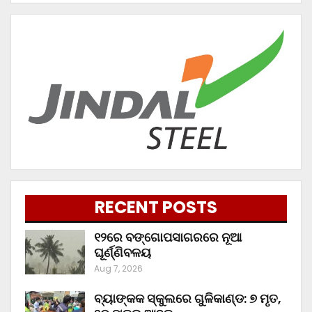
RECENT POSTS
୧୨ରେ ବଙ୍ଗୋପସାଗରରେ ନୂଆ
ଘୂର୍ଣ୍ଣିବଳୟ
Aug 7, 2026
ବ୍ୟାଙ୍କକ ସ୍କୁଲରେ ଗୁଳିକାଣ୍ଡ: ୭ ମୃତ,