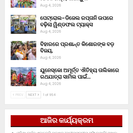
Aug 4, 2026
ପେଟ୍ରୋଲ-ଡିଜେଲ ରପ୍ତାନି ଉପରେ
ବଢ଼ିଲା ୱିଣ୍ଡଫଲ ଟ୍ୟାକ୍ସ
Aug 4, 2026
ବିହାରରେ ପ୍ରଶାନ୍ତ କିଶୋରଙ୍କ ବଡ଼
ବିଜୟ,
Aug 4, 2026
ୟୁନେସ୍କୋ ଅମୂର୍ତ୍ତ ଐତିହ୍ୟ ତାଲିକାରେ
ରଥଯାତ୍ରା ସାମିଲ ପାଇଁ…
Aug 4, 2026
PREV
NEXT
1 of 954
ଆଜିର କାର୍ଯ୍ୟକ୍ରମ