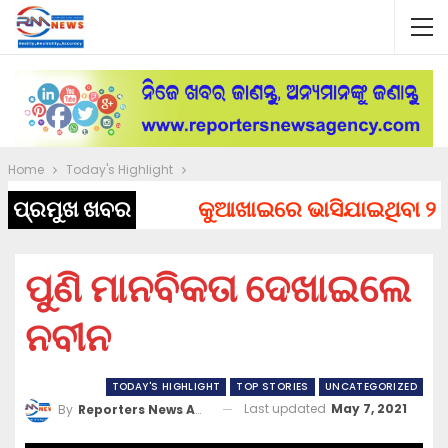
Home
Today's Highlight
ପ୍ରମୁଖ ଖବର
କୁଆଖାଇରେ ଭାସିଯାଇଥିବା ୨ ଯୁବ
ପୁଣି ମାନବିକତା ଦେଖାଇଲେ
ନବୀନ
TODAY'S HIGHLIGHT
TOP STORIES
UNCATEGORIZED
Last updated
May 7, 2021
By
Reporters News Agency