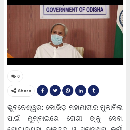
0
Share
ଭୁବନେଶ୍ୱର: କୋଭିଡ଼ ମହାମାରୀର ମୁକାବିଲା
ପାଇଁ ମୁମ୍ବାଇରେ ରୋଗୀ ଙ୍କୁ ସେବା
ଯୋଗାଉଥିବା ଡାକ୍ତର ଓ ସ୍ବାସ୍ଥ୍ୟ କର୍ମୀ