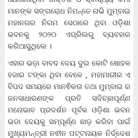
ମାନଙ୍କ ସଙ୍ଗରୋଧ ନିମନ୍ତେ ନାଭି ମୁମ୍ବାଇ
ମହାନଗର ନିଗମ ସେଠାରେ ଥିବା ଓଡ଼ିଶା
ଭବନକୁ ୨୦୨୦ ଏପ୍ରିଲରୁ ବ୍ୟବହାର
କରିଆସୁଥିଲେ ।
ଏହାର ଭଡ଼ା ବାବଦ ଦେୟ ଦୁଇ କୋଟି ଷୋହଳ
ହଜାର ଟଙ୍କା ଥିବା ବେଳେ , ମହାମାରୀର ଏ
ବିପଦ ସମୟରେ ମାନଵିକତା ତଥା ମୁମ୍ବାଇ ର
ଜନସାଧାରଣଙ୍କ ପ୍ରତି ସଦିଚ୍ଛାପୂର୍ଣ୍ଣ
ମନୋଭାବ ପ୍ରଦର୍ଶନ ପୂର୍ବକ ଓଡ଼ିଶା ଭବନ
ଭଡା ଦେୟକୁ ସମ୍ପୂର୍ଣ୍ଣ ଛାଡ଼ କରିବା ପାଇଁ
ମୁଖ୍ୟମନ୍ତ୍ରୀ ନଵୀନ ପଟ୍ଟନାୟକ ନିର୍ଦ୍ଦେଶ