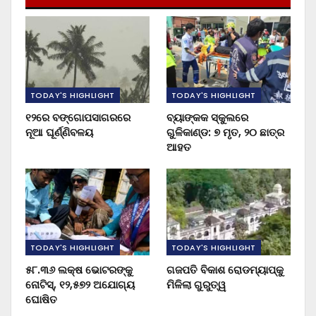
TODAY'S HIGHLIGHT
TODAY'S HIGHLIGHT
୧୨ରେ ବଙ୍ଗୋପସାଗରରେ
ବ୍ୟାଙ୍କକ ସ୍କୁଲରେ
ନୂଆ ଘୂର୍ଣ୍ଣିବଳୟ
ଗୁଳିକାଣ୍ଡ: ୭ ମୃତ, ୨୦ ଛାତ୍ର
ଆହତ
TODAY'S HIGHLIGHT
TODAY'S HIGHLIGHT
୫୮.୩୬ ଲକ୍ଷ ଭୋଟରଙ୍କୁ
ଗଜପତି ବିକାଶ ରୋଡମ୍ୟାପ୍‌କୁ
ନୋଟିସ୍‌, ୧୨,୫୭୨ ଅଯୋଗ୍ୟ
ମିଳିଲା ଗୁରୁତ୍ୱ
ଘୋଷିତ