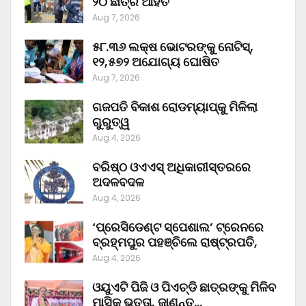
୨୦ ଛାତ୍ର ଆହତ
Aug 7, 2026
୫୮.୩୬ ଲକ୍ଷ ଭୋଟରଙ୍କୁ ନୋଟିସ୍‌,
୧୨,୫୭୨ ଅଯୋଗ୍ୟ ଘୋଷିତ
Aug 7, 2026
ଗଜପତି ବିକାଶ ରୋଡମ୍ୟାପ୍‌କୁ ମିଳିଲା
ଗୁରୁତ୍ୱ
Aug 4, 2026
ବରିଷ୍ଠ ଓଏଏସ୍‌ ଅଧିକାରୀସ୍ତରରେ
ଅଦଳବଦଳ
Aug 4, 2026
‘ପ୍ରେସିଡେଣ୍ଟ ସ୍ପେଶାଲ’ ଟ୍ରେନରେ
ବ୍ରହ୍ମପୁର ପହଞ୍ଚିଲେ ରାଷ୍ଟ୍ରପତି,
Aug 4, 2026
ଓୟୁଏଟି ପିଜି ଓ ପିଏଚ୍‌ଡି ଛାତ୍ରଙ୍କୁ ମିଳିବ
ମାସିକ ଭତ୍ତା, ଜାଣନ୍ତୁ…