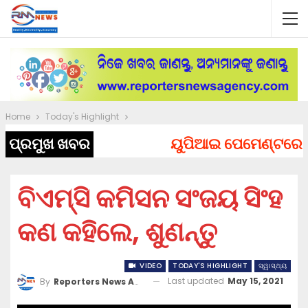
Home
Today's Highlight
ପ୍ରମୁଖ ଖବର
ୟୁପିଆଇ ପେମେଣ୍ଟରେ ଲାଗି
ବିଏମ୍‌ସି କମିସନ ସଂଜୟ ସିଂହ
କଣ କହିଲେ, ଶୁଣନ୍ତୁ
VIDEO
TODAY'S HIGHLIGHT
ସ୍ୱାସ୍ଥ୍ୟ
Last updated
May 15, 2021
By
Reporters News Agency