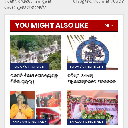
କରୋନା ସଂପର୍କରେ ବଡ଼ ସୂଚନା
ଆଗକୁ କିଏ, ବିଜେଡି ନା ବିଜେପି?
ଦେଲେ ମୁଖ୍ୟଶାସନ ସଚିବ
YOU MIGHT ALSO LIKE
All
TODAY'S HIGHLIGHT
TODAY'S HIGHLIGHT
ଗଜପତି ବିକାଶ ରୋଡମ୍ୟାପ୍‌କୁ
ବରିଷ୍ଠ ଓଏଏସ୍‌
ମିଳିଲା ଗୁରୁତ୍ୱ
ଅଧିକାରୀସ୍ତରରେ ଅଦଳବଦଳ
TODAY'S HIGHLIGHT
TODAY'S HIGHLIGHT