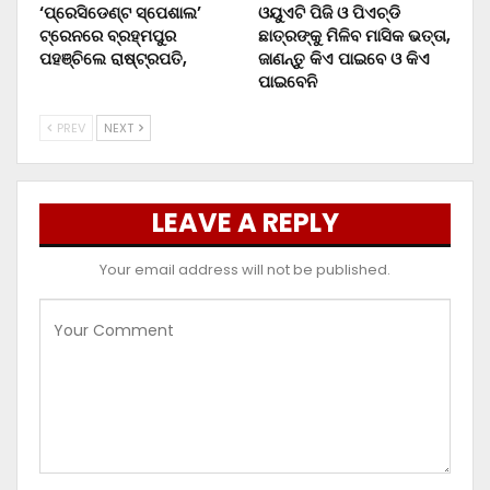
‘ପ୍ରେସିଡେଣ୍ଟ ସ୍ପେଶାଲ’
ଓୟୁଏଟି ପିଜି ଓ ପିଏଚ୍‌ଡି
ଟ୍ରେନରେ ବ୍ରହ୍ମପୁର
ଛାତ୍ରଙ୍କୁ ମିଳିବ ମାସିକ ଭତ୍ତା,
ପହଞ୍ଚିଲେ ରାଷ୍ଟ୍ରପତି,
ଜାଣନ୍ତୁ କିଏ ପାଇବେ ଓ କିଏ
ପାଇବେନି
PREV
NEXT
LEAVE A REPLY
Your email address will not be published.