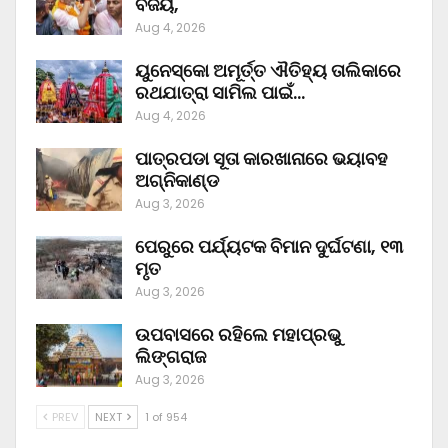
ବିଜୟ,
Aug 4, 2026
ୟୁନେସ୍କୋ ଅମୂର୍ତ୍ତ ଐତିହ୍ୟ ତାଲିକାରେ
ରଥଯାତ୍ରା ସାମିଲ ପାଇଁ…
Aug 4, 2026
ପାତ୍ରପଡା ସୂତା କାରଖାନାରେ ଭୟାବହ
ଅଗ୍ନିକାଣ୍ଡ
Aug 3, 2026
ପେରୁରେ ପର୍ଯ୍ୟଟକ ବିମାନ ଦୁର୍ଘଟଣା, ୧୩
ମୃତ
Aug 3, 2026
ଉପବାସରେ ରହିଲେ ମହାପ୍ରଭୁ
ଲିଙ୍ଗରାଜ
Aug 3, 2026
PREV
NEXT
1 of 954