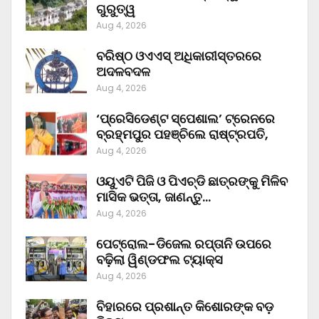
ଗୁରୁତ୍ୱ
Aug 4, 2026
ବରିଷ୍ଠ ଓଏଏସ୍‌ ଅଧିକାରୀସ୍ତରରେ
ଅଦଳବଦଳ
Aug 4, 2026
‘ପ୍ରେସିଡେଣ୍ଟ ସ୍ପେଶାଲ’ ଟ୍ରେନରେ
ବ୍ରହ୍ମପୁର ପହଞ୍ଚିଲେ ରାଷ୍ଟ୍ରପତି,
Aug 4, 2026
ଓୟୁଏଟି ପିଜି ଓ ପିଏଚ୍‌ଡି ଛାତ୍ରଙ୍କୁ ମିଳିବ
ମାସିକ ଭତ୍ତା, ଜାଣନ୍ତୁ…
Aug 4, 2026
ପେଟ୍ରୋଲ-ଡିଜେଲ ରପ୍ତାନି ଉପରେ
ବଢ଼ିଲା ୱିଣ୍ଡଫଲ ଟ୍ୟାକ୍ସ
Aug 4, 2026
ବିହାରରେ ପ୍ରଶାନ୍ତ କିଶୋରଙ୍କ ବଡ଼