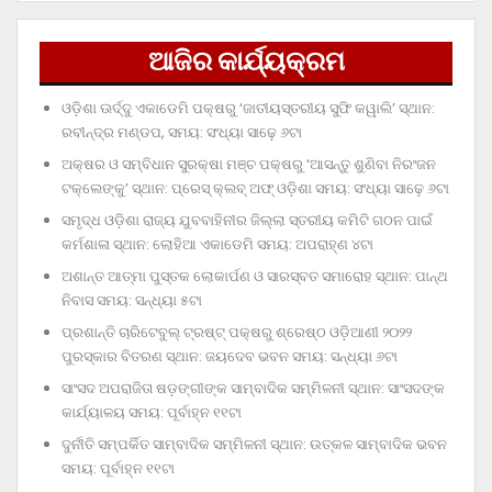
ଆଜିର କାର୍ଯ୍ୟକ୍ରମ
ଓଡ଼ିଶା ଊର୍ଦ୍ଦୁ ଏକାଡେମି ପକ୍ଷରୁ ‘ଜାତୀୟସ୍ତରୀୟ ସୁଫି କୱାଲି’ ସ୍ଥାନ:
ରବୀନ୍ଦ୍ର ମଣ୍ଡପ, ସମୟ: ସଂଧ୍ୟା ସାଢ଼େ ୬ଟା
ଅକ୍ଷର ଓ ସମ୍ବିଧାନ ସୁରକ୍ଷା ମଞ୍ଚ ପକ୍ଷରୁ ‘ଆସନ୍ତୁ ଶୁଣିବା ନିରଂଜନ
ଟକ୍‌ଲେଙ୍କୁ’ ସ୍ଥାନ: ପ୍ରେସ୍‌ କ୍ଲବ୍‌ ଅଫ୍‌ ଓଡ଼ିଶା ସମୟ: ସଂଧ୍ୟା ସାଢ଼େ ୬ଟା
ସମୃଦ୍ଧ ଓଡ଼ିଶା ରାଜ୍ୟ ଯୁବବାହିନୀର ଜିଲ୍ଲା ସ୍ତରୀୟ କମିଟି ଗଠନ ପାଇଁ
କର୍ମଶାଳା ସ୍ଥାନ: ଲୋହିଆ ଏକାଡେମି ସମୟ: ଅପରାହ୍‌ଣ ୪ଟା
ଅଶାନ୍ତ ଆତ୍ମା ପୁସ୍ତକ ଲୋକାର୍ପଣ ଓ ସାରସ୍ବତ ସମାରୋହ ସ୍ଥାନ: ପାନ୍ଥ
ନିବାସ ସମୟ: ସନ୍ଧ୍ୟା ୫ଟା
ପ୍ରଶାନ୍ତି ଚାରିଟେବୁଲ୍‌ ଟ୍ରଷ୍ଟ୍‌ ପକ୍ଷରୁ ଶ୍ରେଷ୍ଠ ଓଡ଼ିଆଣୀ ୨୦୨୨
ପୁରସ୍କାର ବିତରଣ ସ୍ଥାନ: ଜୟଦେବ ଭବନ ସମୟ: ସନ୍ଧ୍ୟା ୬ଟା
ସାଂସଦ ଅପରାଜିତା ଷଡ଼ଙ୍ଗୀଙ୍କ ସାମ୍ବାଦିକ ସମ୍ମିଳନୀ ସ୍ଥାନ: ସାଂସଦଙ୍କ
କାର୍ଯ୍ୟାଳୟ ସମୟ: ପୂର୍ବାହ୍ନ ୧୧ଟା
ଦୁର୍ନୀତି ସମ୍ପର୍କିତ ସାମ୍ବାଦିକ ସମ୍ମିଳନୀ ସ୍ଥାନ: ଉତ୍କଳ ସାମ୍ବାଦିକ ଭବନ
ସମୟ: ପୂର୍ବାହ୍ନ ୧୧ଟା