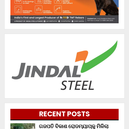
RECENT POSTS
ଗଜପତି ବିକାଶ ରୋଡମ୍ୟାପ୍‌କୁ ମିଳିଲା