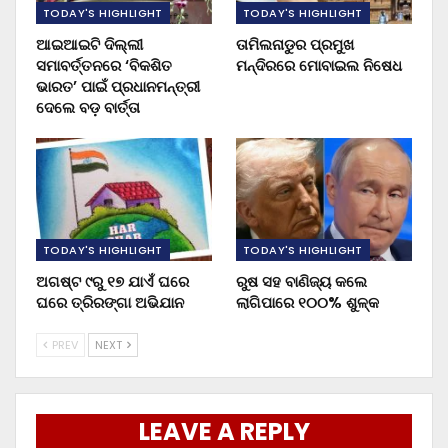
TODAY'S HIGHLIGHT
TODAY'S HIGHLIGHT
ଆଇଆଇଟି ଦିଲ୍ଲୀ
ତାମିଲନାଡୁର ପ୍ରମୁଖ
ସମାବର୍ତ୍ତନରେ ‘ବିକଶିତ
ମନ୍ଦିରରେ ମୋବାଇଲ ନିଷେଧ
ଭାରତ’ ପାଇଁ ପ୍ରଧାନମନ୍ତ୍ରୀ
ଦେଲେ ବଡ଼ ବାର୍ତ୍ତା
TODAY'S HIGHLIGHT
TODAY'S HIGHLIGHT
ଅଗଷ୍ଟ ୯ରୁ ୧୭ ଯାଏଁ ଘରେ
ରୁଷ ସହ ବାଣିଜ୍ୟ କଲେ
ଘରେ ତ୍ରିରଙ୍ଗା ଅଭିଯାନ
ଲାଗିପାରେ ୧୦୦% ଶୁଳ୍କ
PREV
NEXT
LEAVE A REPLY