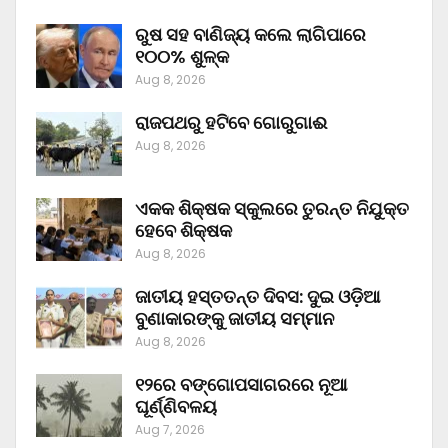
ରୁଷ ସହ ବାଣିଜ୍ୟ କଲେ ଲାଗିପାରେ
୧୦୦% ଶୁଳ୍କ
Aug 8, 2026
ରାଜପଥରୁ ହଟିବେ ଗୋରୁଗାଈ
Aug 8, 2026
ଏକକ ଶିକ୍ଷକ ସ୍କୁଲରେ ତୁରନ୍ତ ନିଯୁକ୍ତ
ହେବେ ଶିକ୍ଷକ
Aug 8, 2026
ଜାତୀୟ ହସ୍ତତନ୍ତ ଦିବସ: ଦୁଇ ଓଡ଼ିଆ
ବୁଣାକାରଙ୍କୁ ଜାତୀୟ ସମ୍ମାନ
Aug 8, 2026
୧୨ରେ ବଙ୍ଗୋପସାଗରରେ ନୂଆ
ଘୂର୍ଣ୍ଣିବଳୟ
Aug 7, 2026