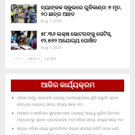
ବ୍ୟାଙ୍କକ ସ୍କୁଲରେ ଗୁଳିକାଣ୍ଡ: ୭ ମୃତ,
୨୦ ଛାତ୍ର ଆହତ
Aug 7, 2026
୫୮.୩୬ ଲକ୍ଷ ଭୋଟରଙ୍କୁ ନୋଟିସ୍‌,
୧୨,୫୭୨ ଅଯୋଗ୍ୟ ଘୋଷିତ
Aug 7, 2026
PREV
NEXT
1 of 955
ଆଜିର କାର୍ଯ୍ୟକ୍ରମ
ଓଡ଼ିଶା ଊର୍ଦ୍ଦୁ ଏକାଡେମି ପକ୍ଷରୁ ‘ଜାତୀୟସ୍ତରୀୟ ସୁଫି କୱାଲି’ ସ୍ଥାନ:
ରବୀନ୍ଦ୍ର ମଣ୍ଡପ, ସମୟ: ସଂଧ୍ୟା ସାଢ଼େ ୬ଟା
ଅକ୍ଷର ଓ ସମ୍ବିଧାନ ସୁରକ୍ଷା ମଞ୍ଚ ପକ୍ଷରୁ ‘ଆସନ୍ତୁ ଶୁଣିବା ନିରଂଜନ
ଟକ୍‌ଲେଙ୍କୁ’ ସ୍ଥାନ: ପ୍ରେସ୍‌ କ୍ଲବ୍‌ ଅଫ୍‌ ଓଡ଼ିଶା ସମୟ: ସଂଧ୍ୟା ସାଢ଼େ ୬ଟା
ସମୃଦ୍ଧ ଓଡ଼ିଶା ରାଜ୍ୟ ଯୁବବାହିନୀର ଜିଲ୍ଲା ସ୍ତରୀୟ କମିଟି ଗଠନ ପାଇଁ