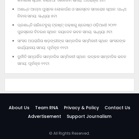
କର୍ମଶାଳା ସ୍ଥାନ: ଲୋହିଆ ଏକାଡେମି ସମୟ: ଅପରାହ୍‌ଣ ୪ଟା
ଅଶାନ୍ତ ଆତ୍ମା ପୁସ୍ତକ ଲୋକାର୍ପଣ ଓ ସାରସ୍ବତ ସମାରୋହ ସ୍ଥାନ: ପାନ୍ଥ
ନିବାସ ସମୟ: ସନ୍ଧ୍ୟା ୫ଟା
ପ୍ରଶାନ୍ତି ଚାରିଟେବୁଲ୍‌ ଟ୍ରଷ୍ଟ୍‌ ପକ୍ଷରୁ ଶ୍ରେଷ୍ଠ ଓଡ଼ିଆଣୀ ୨୦୨୨
ପୁରସ୍କାର ବିତରଣ ସ୍ଥାନ: ଜୟଦେବ ଭବନ ସମୟ: ସନ୍ଧ୍ୟା ୬ଟା
ସାଂସଦ ଅପରାଜିତା ଷଡ଼ଙ୍ଗୀଙ୍କ ସାମ୍ବାଦିକ ସମ୍ମିଳନୀ ସ୍ଥାନ: ସାଂସଦଙ୍କ
କାର୍ଯ୍ୟାଳୟ ସମୟ: ପୂର୍ବାହ୍ନ ୧୧ଟା
ଦୁର୍ନୀତି ସମ୍ପର୍କିତ ସାମ୍ବାଦିକ ସମ୍ମିଳନୀ ସ୍ଥାନ: ଉତ୍କଳ ସାମ୍ବାଦିକ ଭବନ
ସମୟ: ପୂର୍ବାହ୍ନ ୧୧ଟା
About Us
Team RNA
Privacy & Policy
Contact Us
Advertisement
Support Journalism
© All Rights Reserved.