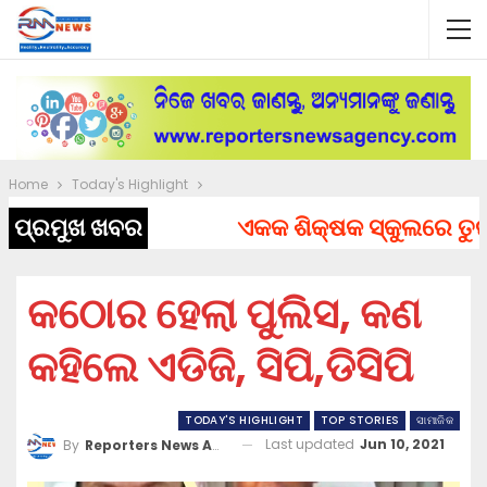
Home
Today's Highlight
ପ୍ରମୁଖ ଖବର
ଏକକ ଶିକ୍ଷକ ସ୍କୁଲରେ ତୁରନ୍ତ
କଠୋର ହେଲା ପୁଲିସ, କଣ
କହିଲେ ଏଡିଜି, ସିପି,ଡିସିପି
TODAY'S HIGHLIGHT
TOP STORIES
ସାମାଜିକ
Last updated
Jun 10, 2021
By
Reporters News Agency