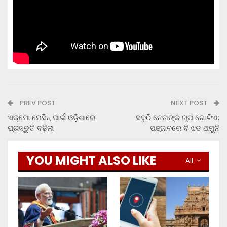
PREV POST
NEXT POST
ଏକ୍‌ମୋ ମେସିନ୍ ପାଇଁ ଓଡ଼ିଶାରେ
ସବୁଠି ନେତାଙ୍କ ରୂପ ଗୋଟିଏ;
ପ୍ରସ୍ତୁତି ବଢ଼ିଲା
ପଞ୍ଜାବରେ ବି ଝଡ ଥମୁନି
YOU MIGHT ALSO LIKE
All