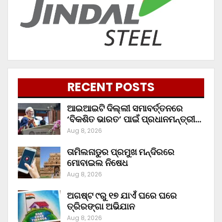
RECENT POSTS
ଆଇଆଇଟି ଦିଲ୍ଲୀ ସମାବର୍ତ୍ତନରେ
‘ବିକଶିତ ଭାରତ’ ପାଇଁ ପ୍ରଧାନମନ୍ତ୍ରୀ…
Aug 8, 2026
ତାମିଲନାଡୁର ପ୍ରମୁଖ ମନ୍ଦିରରେ
ମୋବାଇଲ ନିଷେଧ
Aug 8, 2026
ଅଗଷ୍ଟ ୯ରୁ ୧୭ ଯାଏଁ ଘରେ ଘରେ
ତ୍ରିରଙ୍ଗା ଅଭିଯାନ
Aug 8, 2026