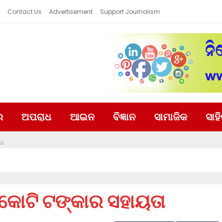
Contact Us
Advertisement
Support Journalism
ର
ଅପରାଧ
ଆଇନ
ବିଜ୍ଞାନ
ସାମାଜିକ
ସାହ
ତା
 କୋଟି ଟଙ୍କାର ସହାୟତା