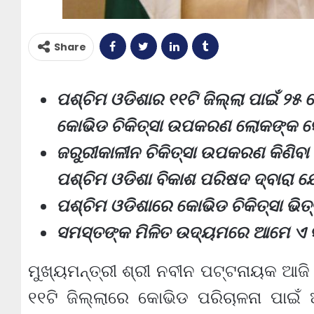
Share
ପଶ୍ଚିମ ଓଡିଶାର ୧୧ଟି ଜିଲ୍ଲା ପାଇଁ ୨୫
କୋଭିଡ ଚିକିତ୍ସା ଉପକରଣ ଲୋକଙ୍କ ସେବ
ଜରୁରୀକାଳୀନ ଚିକିତ୍ସା ଉପକରଣ କିଣିବା 
ପଶ୍ଚିମ ଓଡିଶା ବିକାଶ ପରିଷଦ ଦ୍ବାରା 
ପଶ୍ଚିମ ଓଡିଶାରେ କୋଭିଡ ଚିକିତ୍ସା ଭିତ୍ତ
ସମସ୍ତଙ୍କ ମିଳିତ ଉଦ୍ୟମରେ ଆମେ ଏ ସଂକ
ମୁଖ୍ୟମନ୍ତ୍ରୀ ଶ୍ରୀ ନବୀନ ପଟ୍ଟନାୟକ ଆଜି 
୧୧ଟି ଜିଲ୍ଲାରେ କୋଭିଡ ପରିଚାଳନା ପାଇଁ 