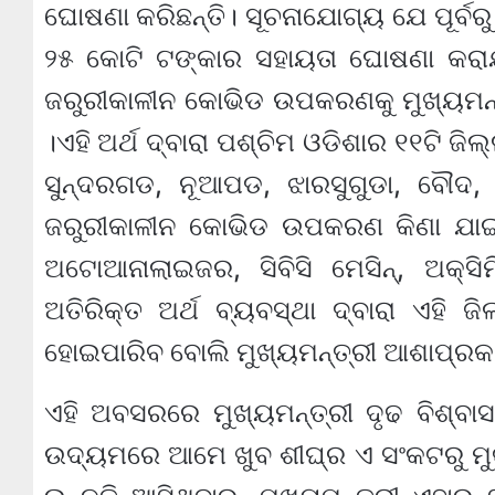
ଘୋଷଣା କରିଛନ୍ତି। ସୂଚନାଯୋଗ୍ୟ ଯେ ପୂର୍ବରୁ
୨୫ କୋଟି ଟଙ୍କାର ସହାୟତା ଘୋଷଣା କରାଯା
ଜରୁରୀକାଳୀନ କୋଭିଡ ଉପକରଣକୁ ମୁଖ୍ୟମନ୍ତ
।ଏହି ଅର୍ଥ ଦ୍ବାରା ପଶ୍ଚିମ ଓଡିଶାର ୧୧ଟି ଜି
ସୁନ୍ଦରଗଡ, ନୂଆପଡ, ଝାରସୁଗୁଡା, ବୌଦ,
ଜରୁରୀକାଳୀନ କୋଭିଡ ଉପକରଣ କିଣା ଯାଇଛି
ଅଟୋଆନାଲାଇଜର, ସିବିସି ମେସିନ୍‌, ଅକ୍‌ସ
ଅତିରିକ୍ତ ଅର୍ଥ ବ୍ୟବସ୍ଥା ଦ୍ବାରା ଏହି ଜି
ହୋଇପାରିବ ବୋଲି ମୁଖ୍ୟମନ୍ତ୍ରୀ ଆଶାପ୍ରକା
ଏହି ଅବସରରେ ମୁଖ୍ୟମନ୍ତ୍ରୀ ଦୃଢ ବିଶ୍ବା
ଉଦ୍ୟମରେ ଆମେ ଖୁବ ଶୀଘ୍ର ଏ ସଂକଟରୁ ମୁକ୍