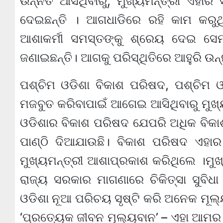
ଉନ୍ନତି ଆସିଥିବାରୁ, ମୁଖ୍ୟମନ୍ତ୍ରୀ ଏହା
ଦେଇଛନ୍ତି । ଆଗଧାଡିରେ ରହି କାମ କରୁଥିବ
ଆଶାକର୍ମୀ ସମସ୍ତଙ୍କୁ ଶ୍ରେୟ ଦେଇ ସେ
ଜଣାଇଛନ୍ତି। ଆଗକୁ ପରିସ୍ଥିତିରେ ଆହୁରି ଉନ
ପଶ୍ଚିମ ଓଡିଶା ବିକାଶ ପରିଷଦ, ପଶ୍ଚିମ ଓଡି
ମଜବୁତ କରିବାପାଇଁ ଆଗେଇ ଆସିଥିବାରୁ ମୁଖ୍
ଓଡିଶାର ବିକାଶ ପରିଷଦ ଯେପରି ଅଧିକ ବିକାଶ 
ପାଣ୍ଠି ଦିଆଯାଉଛି। ବିକାଶ ପରିଷଦ ଏହାର
ମୁଖ୍ୟମନ୍ତ୍ରୀ ଆଶାପ୍ରକାଶ କରିଥିଲେ ।ମୁଖ୍
ରାଜ୍ୟ ସରକାର ମାଗଣାରେ ଚିକିତ୍ସା ସୁବି
ଓଡିଶା ନୂଆ ପରିଚୟ ସୃଷ୍ଟି କରି ଅନେକ ମୂଲ
‘ପ୍ରତ୍ୟେକ ଜୀବନ ମୂଲ୍ୟବାନ’ – ଏହା ଆମର 