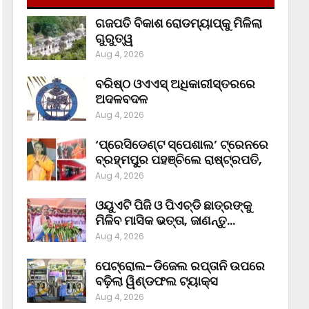
ଗଜପତି ବିକାଶ ରୋଡମ୍ୟାପ୍‌କୁ ମିଳିଲା
ଗୁରୁତ୍ୱ
Aug 4, 2026
ବରିଷ୍ଠ ଓଏଏସ୍‌ ଅଧିକାରୀସ୍ତରରେ
ଅଦଳବଦଳ
Aug 4, 2026
‘ପ୍ରେସିଡେଣ୍ଟ ସ୍ପେଶାଲ’ ଟ୍ରେନରେ
ବ୍ରହ୍ମପୁର ପହଞ୍ଚିଲେ ରାଷ୍ଟ୍ରପତି,
Aug 4, 2026
ଓୟୁଏଟି ପିଜି ଓ ପିଏଚ୍‌ଡି ଛାତ୍ରଙ୍କୁ
ମିଳିବ ମାସିକ ଭତ୍ତା, ଜାଣନ୍ତୁ…
Aug 4, 2026
ପେଟ୍ରୋଲ-ଡିଜେଲ ରପ୍ତାନି ଉପରେ
ବଢ଼ିଲା ୱିଣ୍ଡଫଲ ଟ୍ୟାକ୍ସ
Aug 4, 2026