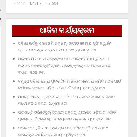
PREV
NEXT
1 of 954
ର
ଆଜିର କାର୍ଯ୍ୟକ୍ରମ
ଓଡ଼ିଶା ଊର୍ଦ୍ଦୁ ଏକାଡେମି ପକ୍ଷରୁ ‘ଜାତୀୟସ୍ତରୀୟ ସୁଫି କୱାଲି’
ସ୍ଥାନ: ରବୀନ୍ଦ୍ର ମଣ୍ଡପ, ସମୟ: ସଂଧ୍ୟା ସାଢ଼େ ୬ଟା
ଅକ୍ଷର ଓ ସମ୍ବିଧାନ ସୁରକ୍ଷା ମଞ୍ଚ ପକ୍ଷରୁ ‘ଆସନ୍ତୁ ଶୁଣିବା
ନିରଂଜନ ଟକ୍‌ଲେଙ୍କୁ’ ସ୍ଥାନ: ପ୍ରେସ୍‌ କ୍ଲବ୍‌ ଅଫ୍‌ ଓଡ଼ିଶା ସମୟ:
ସଂଧ୍ୟା ସାଢ଼େ ୬ଟା
ସମୃଦ୍ଧ ଓଡ଼ିଶା ରାଜ୍ୟ ଯୁବବାହିନୀର ଜିଲ୍ଲା ସ୍ତରୀୟ କମିଟି ଗଠନ ପାଇଁ
କର୍ମଶାଳା ସ୍ଥାନ: ଲୋହିଆ ଏକାଡେମି ସମୟ: ଅପରାହ୍‌ଣ ୪ଟା
ଅଶାନ୍ତ ଆତ୍ମା ପୁସ୍ତକ ଲୋକାର୍ପଣ ଓ ସାରସ୍ବତ ସମାରୋହ ସ୍ଥାନ:
ପାନ୍ଥ ନିବାସ ସମୟ: ସନ୍ଧ୍ୟା ୫ଟା
ପ୍ରଶାନ୍ତି ଚାରିଟେବୁଲ୍‌ ଟ୍ରଷ୍ଟ୍‌ ପକ୍ଷରୁ ଶ୍ରେଷ୍ଠ ଓଡ଼ିଆଣୀ ୨୦୨୨
ପୁରସ୍କାର ବିତରଣ ସ୍ଥାନ: ଜୟଦେବ ଭବନ ସମୟ: ସନ୍ଧ୍ୟା ୬ଟା
ସାଂସଦ ଅପରାଜିତା ଷଡ଼ଙ୍ଗୀଙ୍କ ସାମ୍ବାଦିକ ସମ୍ମିଳନୀ ସ୍ଥାନ:
ସାଂସଦଙ୍କ କାର୍ଯ୍ୟାଳୟ ସମୟ: ପୂର୍ବାହ୍ନ ୧୧ଟା