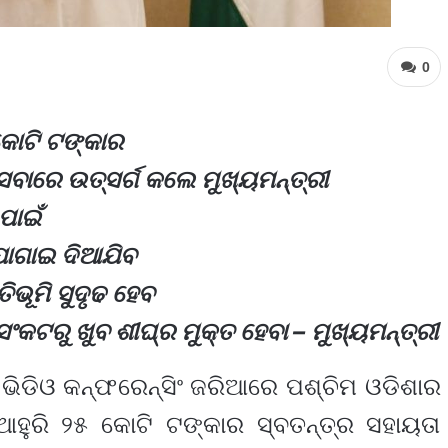
0
 କୋଟି ଟଙ୍କାର
ାରେ ଉତ୍ସର୍ଗ କଲେ ମୁଖ୍ୟମନ୍ତ୍ରୀ
ପାଇଁ
ଯୋଗାଇ ଦିଆଯିବ
ିଭୂମି ସୁଦୃଢ ହେବ
ଟରୁ ଖୁବ ଶୀଘ୍ର ମୁକ୍ତ ହେବା – ମୁଖ୍ୟମନ୍ତ୍ରୀ
ଭିଡିଓ କନ୍‌ଫରେନ୍‌ସିଂ ଜରିଆରେ ପଶ୍ଚିମ ଓଡିଶାର
ଆହୁରି ୨୫ କୋଟି ଟଙ୍କାର ସ୍ବତନ୍ତ୍ର ସହାୟତା