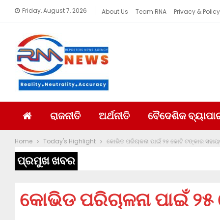
Friday, August 7, 2026
About Us
Team RNA
Privacy & Policy
ରାଜନୀତି
ଅର୍ଥନୀତି
ବୈଦେଶିକ ବ୍ୟାପା
Home
Today's Highlight
କୋଭିଡ ପରିଚାଳନା ପାଇଁ ୨୫ କୋଟି ଟଙ୍କାର ସହାୟ
ପ୍ରମୁଖ ଖବର
କୋଭିଡ ପରିଚାଳନା ପାଇଁ ୨୫