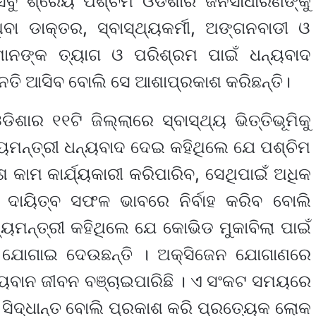
ର ସବୁ ଶ୍ରେୟ ପଶ୍ଚିମ ଓଡିଶାର ଜନସାଧାରଣଙ୍କୁ
ା ଡାକ୍ତର, ସ୍ବାସ୍ଥ୍ୟକର୍ମୀ, ଅଙ୍ଗନବାଡୀ ଓ
ମାନଙ୍କ ତ୍ୟାଗ ଓ ପରିଶ୍ରମ ପାଇଁ ଧନ୍ୟବାଦ
୍ନତି ଆସିବ ବୋଲି ସେ ଆଶାପ୍ରକାଶ କରିଛନ୍ତି।
ଶାର ୧୧ଟି ଜିଲ୍ଲାରେ ସ୍ବାସ୍ଥ୍ୟ ଭିତ୍ତିଭୂମିକୁ
ୟମନ୍ତ୍ରୀ ଧନ୍ୟବାଦ ଦେଇ କହିଥିଲେ ଯେ ପଶ୍ଚିମ
କାମ କାର୍ଯ୍ୟକାରୀ କରିପାରିବ, ସେଥିପାଇଁ ଅଧିକ
 ଦାୟିତ୍ବ ସଫଳ ଭାବରେ ନିର୍ବାହ କରିବ ବୋଲି
ୟମନ୍ତ୍ରୀ କହିଥିଲେ ଯେ କୋଭିଡ ମୁକାବିଲା ପାଇଁ
ଧା ଯୋଗାଇ ଦେଉଛନ୍ତି । ଅକ୍‌ସିଜେନ ଯୋଗାଣରେ
୍ୟବାନ ଜୀବନ ବଞ୍ଚାଇପାରିଛି । ଏ ସଂକଟ ସମୟରେ
ସିଦ୍ଧାନ୍ତ ବୋଲି ପ୍ରକାଶ କରି ପ୍ରତ୍ୟେକ ଲୋକ