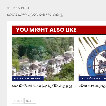
PREV POST
କେଉଁଠି କେତେ ପ୍ରବଳ ବର୍ଷା ହେବ ଜାଣନ୍ତୁ
YOU MIGHT ALSO LIKE
TODAY'S HIGHLIGHT
TODAY'S HIGHLIG
ଗଜପତି ବିକାଶ ରୋଡମ୍ୟାପ୍‌କୁ ମିଳିଲା ଗୁରୁତ୍ୱ
ବରିଷ୍ଠ ଓଏଏସ୍‌ ଅ
PREV
NEXT