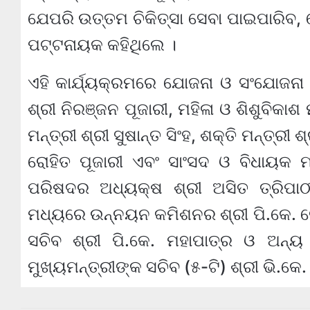
ଯେପରି ଉତ୍ତମ ଚିକିତ୍ସା ସେବା ପାଇପାରିବ, 
ପଟ୍ଟନାୟକ କହିଥିଲେ ।
ଏହି କାର୍ଯ୍ୟକ୍ରମରେ ଯୋଜନା ଓ ସଂଯୋଜନା ମନ
ଶ୍ରୀ ନିରଞ୍ଜନ ପୂଜାରୀ, ମହିଳା ଓ ଶିଶୁବିକାଶ 
ମନ୍ତ୍ରୀ ଶ୍ରୀ ସୁଷାନ୍ତ ସିଂହ, ଶକ୍ତି ମନ୍ତ୍
ରୋହିତ ପୂଜାରୀ ଏବଂ ସାଂସଦ ଓ ବିଧାୟକ 
ପରିଷଦର ଅଧ୍ୟକ୍ଷ ଶ୍ରୀ ଅସିତ ତ୍ରିପା
ମଧ୍ୟରେ ଉନ୍ନୟନ କମିଶନର ଶ୍ରୀ ପି.କେ. ଜେନ
ସଚିବ ଶ୍ରୀ ପି.କେ. ମହାପାତ୍ର ଓ ଅନ୍ୟ
ମୁଖ୍ୟମନ୍ତ୍ରୀଙ୍କ ସଚିବ (୫-ଟି) ଶ୍ରୀ ଭି.କେ