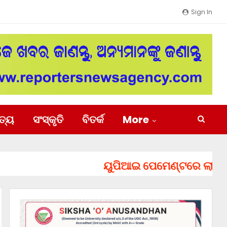
Sign In
ିତ୍ୟ
ସଂସ୍କୃତି
ବିତର୍କ
More
ୟୁପିଆଇ ପେମେଣ୍ଟରେ ଲାଗିପାରେ ଚା