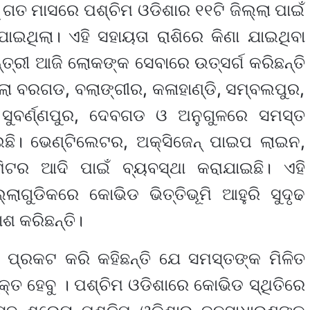
 ଗତ ମାସରେ ପଶ୍ଚିମ ଓଡିଶାର ୧୧ଟି ଜିଲ୍ଲା ପାଇଁ
ଇଥିଲା। ଏହି ସହାୟତା ରାଶିରେ କିଣା ଯାଇଥିବା
୍ରୀ ଆଜି ଲୋକଙ୍କ ସେବାରେ ଉତ୍ସର୍ଗ କରିଛନ୍ତି
ଲ୍ଲା ବରଗଡ, ବଲାଙ୍ଗୀର, କଳାହାଣ୍ଡି, ସମ୍ବଲପୁର,
 ସୁବର୍ଣ୍ଣପୁର, ଦେବଗଡ ଓ ଅନୁଗୁଳରେ ସମସ୍ତ
। ଭେଣ୍ଟିଲେଟର, ଅକ୍‌ସିଜେନ୍‌ ପାଇପ ଲାଇନ,
ିମିଟର ଆଦି ପାଇଁ ବ୍ୟବସ୍ଥା କରାଯାଇଛି। ଏହି
ଲ୍ଲାଗୁଡିକରେ କୋଭିଡ ଭିତ୍ତିଭୂମି ଆହୁରି ସୁଦୃଢ
ଶ କରିଛନ୍ତି।
ସ ପ୍ରକଟ କରି କହିଛନ୍ତି ଯେ ସମସ୍ତଙ୍କ ମିଳିତ
ତ ହେବୁ । ପଶ୍ଚିମ ଓଡିଶାରେ କୋଭିଡ ସ୍ଥିତିରେ