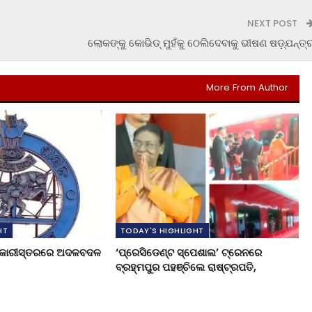
NEXT POST
ଲୋକଙ୍କୁ କୋଭିଡ୍ ମୁହଁକୁ ଠେଲିଦେବାକୁ ଭୀଷଣ ଷଡ଼୍‌ଯନ୍ତ୍
More From Author
HT
TODAY'S HIGHLIGHT
ଧିକାରୀସ୍ତରରେ ଅଦଳବଦଳ
‘ପ୍ରେସିଡେଣ୍ଟ ସ୍ପେଶାଲ’ ଟ୍ରେନରେ
ବ୍ରହ୍ମପୁର ପହଞ୍ଚିଲେ ରାଷ୍ଟ୍ରପତି,