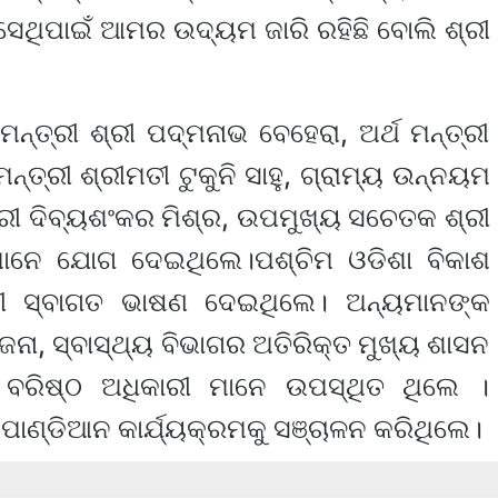
ସେଥିପାଇଁ ଆମର ଉଦ୍ୟମ ଜାରି ରହିଛି ବୋଲି ଶ୍ରୀ
୍ତ୍ରୀ ଶ୍ରୀ ପଦ୍ମନାଭ ବେହେରା, ଅର୍ଥ ମନ୍ତ୍ରୀ
ମନ୍ତ୍ରୀ ଶ୍ରୀମତୀ ଟୁକୁନି ସାହୁ, ଗ୍ରାମ୍ୟ ଉନ୍ନୟମ
ରୀ ଶ୍ରୀ ଦିବ୍ୟଶଂକର ମିଶ୍ର, ଉପମୁଖ୍ୟ ସଚେତକ ଶ୍ରୀ
ମାନେ ଯୋଗ ଦେଇଥିଲେ।ପଶ୍ଚିମ ଓଡିଶା ବିକାଶ
ଠୀ ସ୍ବାଗତ ଭାଷଣ ଦେଇଥିଲେ। ଅନ୍ୟମାନଙ୍କ
ା, ସ୍ବାସ୍ଥ୍ୟ ବିଭାଗର ଅତିରିକ୍ତ ମୁଖ୍ୟ ଶାସନ
 ବରିଷ୍ଠ ଅଧିକାରୀ ମାନେ ଉପସ୍ଥିତ ଥିଲେ ।
. ପାଣ୍ଡିଆନ କାର୍ଯ୍ୟକ୍ରମକୁ ସଞ୍ଚାଳନ କରିଥିଲେ।