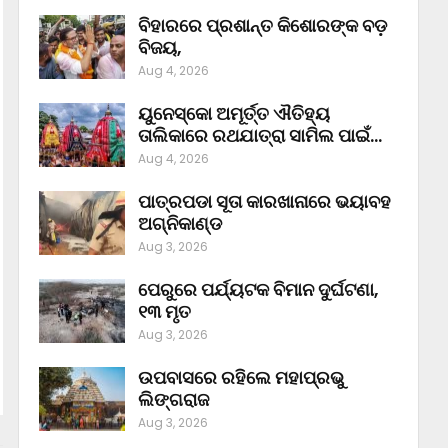
ବିହାରରେ ପ୍ରଶାନ୍ତ କିଶୋରଙ୍କ ବଡ଼
ବିଜୟ,
Aug 4, 2026
ୟୁନେସ୍କୋ ଅମୂର୍ତ୍ତ ଐତିହ୍ୟ
ତାଲିକାରେ ରଥଯାତ୍ରା ସାମିଲ ପାଇଁ…
Aug 4, 2026
ପାତ୍ରପଡା ସୂତା କାରଖାନାରେ ଭୟାବହ
ଅଗ୍ନିକାଣ୍ଡ
Aug 3, 2026
ପେରୁରେ ପର୍ଯ୍ୟଟକ ବିମାନ ଦୁର୍ଘଟଣା,
୧୩ ମୃତ
Aug 3, 2026
ଉପବାସରେ ରହିଲେ ମହାପ୍ରଭୁ
ଲିଙ୍ଗରାଜ
Aug 3, 2026