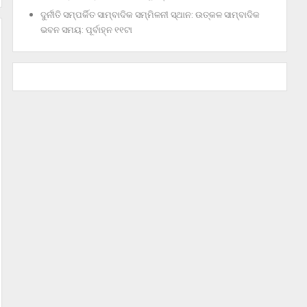
ଦୁର୍ନୀତି ସମ୍ପର୍କିତ ସାମ୍ବାଦିକ ସମ୍ମିଳନୀ ସ୍ଥାନ: ଉତ୍କଳ ସାମ୍ବାଦିକ
ଭବନ ସମୟ: ପୂର୍ବାହ୍ନ ୧୧ଟା