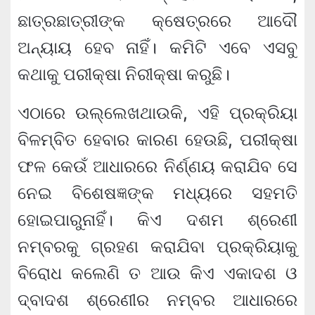
ଛାତ୍ରଛାତ୍ରୀଙ୍କ କ୍ଷେତ୍ରରେ ଆଦୌ
ଅନ୍ୟାୟ ହେବ ନାହିଁ। କମିଟି ଏବେ ଏସବୁ
କଥାକୁ ପରୀକ୍ଷା ନିରୀକ୍ଷା କରୁଛି।
ଏଠାରେ ଉଲ୍ଲେଖଥାଉକି, ଏହି ପ୍ରକ୍ରିୟା
ବିଳମ୍ବିତ ହେବାର କାରଣ ହେଉଛି, ପରୀକ୍ଷା
ଫଳ କେଉଁ ଆଧାରରେ ନିର୍ଣ୍ଣୟ କରାଯିବ ସେ
ନେଇ ବିଶେଷଜ୍ଞଙ୍କ ମଧ୍ୟରେ ସହମତି
ହୋଇପାରୁନାହିଁ। କିଏ ଦଶମ ଶ୍ରେଣୀ
ନମ୍ବରକୁ ଗ୍ରହଣ କରାଯିବା ପ୍ରକ୍ରିୟାକୁ
ବିରୋଧ କଲେଣି ତ ଆଉ କିଏ ଏକାଦଶ ଓ
ଦ୍ବାଦଶ ଶ୍ରେଣୀର ନମ୍ବର ଆଧାରରେ