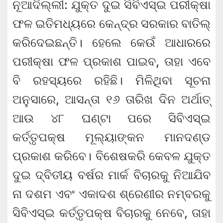
ନୂଆଦିଲ୍ଲୀ: ଯୁକ୍ତ ଦୁଇ ସିବିଏସ୍‌ଇ ପରୀକ୍ଷା
ଫଳ ଇତିମଧ୍ୟରେ କେନ୍ଦ୍ର ସରକାର ବାତିଲ୍
କରିଦେଇଛନ୍ତି। ହେଲେ କେଉଁ ଆଧାରରେ
ପରୀକ୍ଷା ଫଳ ପ୍ରକାଶ ପାଇବ, ତାହା ଏବେ
ବି ରହସ୍ୟରେ ରହିଛି। ମିଳିଥିବା ସୂଚନା
ଅନୁସାରେ, ଆସନ୍ତା ୧୬ ତାରିଖ ଦିନ ଅର୍ଥାତ୍
ଆଉ ୪୮ ଘଣ୍ଟା ପରେ ସିବିଏସ୍‌ଇ
କର୍ତ୍ତୃପକ୍ଷ ମୂଲ୍ୟାଙ୍କନ ମାନଦଣ୍ଡ
ପ୍ରକାଶ କରିବେ। ବିଶେଷକରି କେବଳ ଯୁକ୍ତ
ଦୁଇ ଦ୍ବିତୀୟ ବର୍ଷର ମାର୍କ ବିଚାରକୁ ନିଆଯିବ
ନା ଦଶମ ଏବଂ ଏକାଦଶ ଶ୍ରେଣୀର ନମ୍ବରକୁ
ସିବିଏସ୍‌ଇ କର୍ତ୍ତୃପକ୍ଷ ବିଚାରକୁ ନେବେ, ତାହା