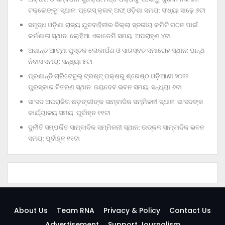
ଟକ୍‌ଲେଙ୍କୁ’ ସ୍ଥାନ: ପ୍ରେସ୍‌ କ୍ଲବ୍‌ ଅଫ୍‌ ଓଡ଼ିଶା ସମୟ: ସଂଧ୍ୟା ସାଢ଼େ ୬ଟା
ସମୃଦ୍ଧ ଓଡ଼ିଶା ରାଜ୍ୟ ଯୁବବାହିନୀର ଜିଲ୍ଲା ସ୍ତରୀୟ କମିଟି ଗଠନ ପାଇଁ
କର୍ମଶାଳା ସ୍ଥାନ: ଲୋହିଆ ଏକାଡେମି ସମୟ: ଅପରାହ୍‌ଣ ୪ଟା
ଅଶାନ୍ତ ଆତ୍ମା ପୁସ୍ତକ ଲୋକାର୍ପଣ ଓ ସାରସ୍ବତ ସମାରୋହ ସ୍ଥାନ: ପାନ୍ଥ
ନିବାସ ସମୟ: ସନ୍ଧ୍ୟା ୫ଟା
ପ୍ରଶାନ୍ତି ଚାରିଟେବୁଲ୍‌ ଟ୍ରଷ୍ଟ୍‌ ପକ୍ଷରୁ ଶ୍ରେଷ୍ଠ ଓଡ଼ିଆଣୀ ୨୦୨୨
ପୁରସ୍କାର ବିତରଣ ସ୍ଥାନ: ଜୟଦେବ ଭବନ ସମୟ: ସନ୍ଧ୍ୟା ୬ଟା
ସାଂସଦ ଅପରାଜିତା ଷଡ଼ଙ୍ଗୀଙ୍କ ସାମ୍ବାଦିକ ସମ୍ମିଳନୀ ସ୍ଥାନ: ସାଂସଦଙ୍କ
କାର୍ଯ୍ୟାଳୟ ସମୟ: ପୂର୍ବାହ୍ନ ୧୧ଟା
ଦୁର୍ନୀତି ସମ୍ପର୍କିତ ସାମ୍ବାଦିକ ସମ୍ମିଳନୀ ସ୍ଥାନ: ଉତ୍କଳ ସାମ୍ବାଦିକ ଭବନ
ସମୟ: ପୂର୍ବାହ୍ନ ୧୧ଟା
About Us
Team RNA
Privacy & Policy
Contact Us
Advertisement
Support Journalism