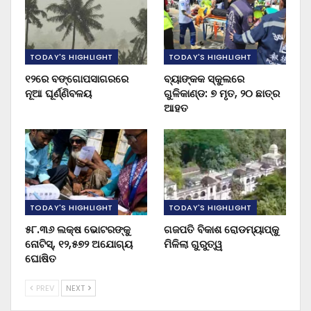
TODAY'S HIGHLIGHT
TODAY'S HIGHLIGHT
୧୨ରେ ବଙ୍ଗୋପସାଗରରେ
ବ୍ୟାଙ୍କକ ସ୍କୁଲରେ
ନୂଆ ଘୂର୍ଣ୍ଣିବଳୟ
ଗୁଳିକାଣ୍ଡ: ୭ ମୃତ, ୨୦ ଛାତ୍ର
ଆହତ
TODAY'S HIGHLIGHT
TODAY'S HIGHLIGHT
୫୮.୩୬ ଲକ୍ଷ ଭୋଟରଙ୍କୁ
ଗଜପତି ବିକାଶ ରୋଡମ୍ୟାପ୍‌କୁ
ନୋଟିସ୍‌, ୧୨,୫୭୨ ଅଯୋଗ୍ୟ
ମିଳିଲା ଗୁରୁତ୍ୱ
ଘୋଷିତ
PREV
NEXT