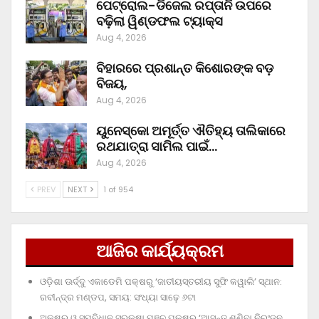
ପେଟ୍ରୋଲ-ଡିଜେଲ ରପ୍ତାନି ଉପରେ
ବଢ଼ିଲା ୱିଣ୍ଡଫଲ ଟ୍ୟାକ୍ସ
Aug 4, 2026
ବିହାରରେ ପ୍ରଶାନ୍ତ କିଶୋରଙ୍କ ବଡ଼
ବିଜୟ,
Aug 4, 2026
ୟୁନେସ୍କୋ ଅମୂର୍ତ୍ତ ଐତିହ୍ୟ ତାଲିକାରେ
ରଥଯାତ୍ରା ସାମିଲ ପାଇଁ…
Aug 4, 2026
PREV
NEXT
1 of 954
ଆଜିର କାର୍ଯ୍ୟକ୍ରମ
ଓଡ଼ିଶା ଊର୍ଦ୍ଦୁ ଏକାଡେମି ପକ୍ଷରୁ ‘ଜାତୀୟସ୍ତରୀୟ ସୁଫି କୱାଲି’ ସ୍ଥାନ:
ରବୀନ୍ଦ୍ର ମଣ୍ଡପ, ସମୟ: ସଂଧ୍ୟା ସାଢ଼େ ୬ଟା
ଅକ୍ଷର ଓ ସମ୍ବିଧାନ ସୁରକ୍ଷା ମଞ୍ଚ ପକ୍ଷରୁ ‘ଆସନ୍ତୁ ଶୁଣିବା ନିରଂଜନ