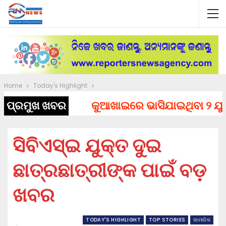
Home
Today's Highlight
ପ୍ରମୁଖ ଖବର
କୁଆଖାଇରେ ଭାସିଯାଇଥିବା ୨ ଯୁବକଙ
ସିବିଏସ୍‌ଇ ଯୁକ୍ତ ଦୁଇ
ଛାତ୍ରଛାତ୍ରୀଙ୍କ ପାଇଁ ବଡ଼
ଖବର
TODAY'S HIGHLIGHT
TOP STORIES
ସାମାଜିକ