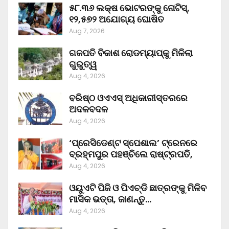
୫୮.୩୬ ଲକ୍ଷ ଭୋଟରଙ୍କୁ ନୋଟିସ୍‌,
୧୨,୫୭୨ ଅଯୋଗ୍ୟ ଘୋଷିତ
Aug 7, 2026
ଗଜପତି ବିକାଶ ରୋଡମ୍ୟାପ୍‌କୁ ମିଳିଲା
ଗୁରୁତ୍ୱ
Aug 4, 2026
ବରିଷ୍ଠ ଓଏଏସ୍‌ ଅଧିକାରୀସ୍ତରରେ
ଅଦଳବଦଳ
Aug 4, 2026
‘ପ୍ରେସିଡେଣ୍ଟ ସ୍ପେଶାଲ’ ଟ୍ରେନରେ
ବ୍ରହ୍ମପୁର ପହଞ୍ଚିଲେ ରାଷ୍ଟ୍ରପତି,
Aug 4, 2026
ଓୟୁଏଟି ପିଜି ଓ ପିଏଚ୍‌ଡି ଛାତ୍ରଙ୍କୁ ମିଳିବ
ମାସିକ ଭତ୍ତା, ଜାଣନ୍ତୁ…
Aug 4, 2026