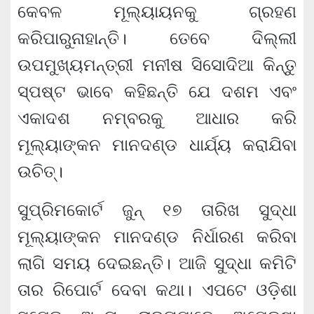
କେବଳ ମୂଲ୍ୟାୟନକୁ ଗ୍ରହଣ
କରିପାରୁନାହାନ୍ତି। ତେବେ ଦିଲ୍ଲୀ
ଉପମୁଖ୍ୟମନ୍ତ୍ରୀ ମନୀଷ ସିସୋଦିଆ କିନ୍ତୁ
ସ୍ପଷ୍ଟ ଭାବେ କହିଛନ୍ତି ଯେ ଦଶମ ଏବଂ
ଏକାଦଶ ନମ୍ବରକୁ ଆଧାର କରି
ମୂଲ୍ୟାଙ୍କନ ମାନଦଣ୍ଡ ଧାର୍ଯ୍ୟ କରାଯିବା
ଉଚିତ୍।
ସୁପ୍ରିମକୋର୍ଟ ଜୁନ୍ ୧୭ ତାରିଖ ସୁଦ୍ଧା
ମୂଲ୍ୟାଙ୍କନ ମାନଦଣ୍ଡ ନିର୍ଧାରଣ କରିବା
ଲାଗି ସମୟ ଦେଇଛନ୍ତି। ଆଜି ସୁଦ୍ଧା କମିଟି
ତାର ରିପୋର୍ଟ ଦେବା କଥା। ଏପଟେ ଓଡ଼ିଶା