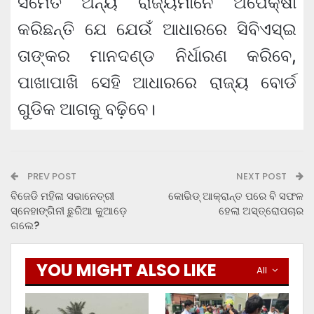
ସମେତ ଅନ୍ୟ ରାଜ୍ୟମାନେ ଅପେକ୍ଷା
କରିଛନ୍ତି ଯେ ଯେଉଁ ଆଧାରରେ ସିବିଏସ୍‌ଇ
ତାଙ୍କର ମାନଦଣ୍ଡ ନିର୍ଧାରଣ କରିବେ,
ପାଖାପାଖି ସେହି ଆଧାରରେ ରାଜ୍ୟ ବୋର୍ଡ
ଗୁଡିକ ଆଗକୁ ବଢ଼ିବେ।
PREV POST
NEXT POST
ବିଜେଡି ମହିଳା ସଭାନେତ୍ରୀ
କୋଭିଡ୍ ଆକ୍ରାନ୍ତ ପରେ ବି ସଫଳ
ସ୍ନେହାଙ୍ଗିନୀ ଛୁରିଆ କୁଆଡ଼େ
ହେଲା ଅସ୍ତ୍ରୋପଚାର
ଗଲେ?
YOU MIGHT ALSO LIKE
All