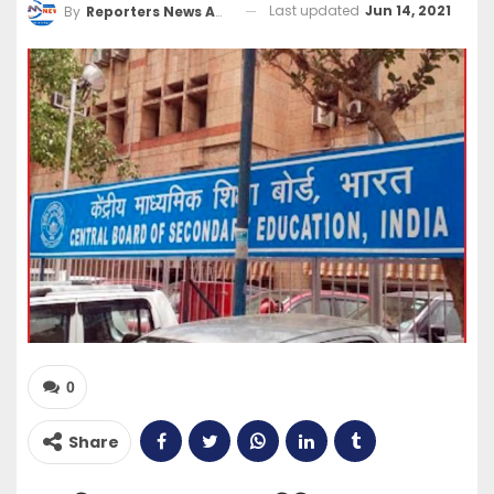
Last updated
Jun 14, 2021
By
Reporters News Agency
0
Share