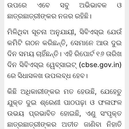
ଉପରେ ଏବେ ସବୁ ଅଭିଭାବକ ଓ
ଛାତ୍ରଛାତ୍ରୀଙ୍କର ନଜର ରହିଛି।
ମିଳିଥିବା ସୂଚନା ଅନୁଯାୟୀ, ସିବିଏସ୍‌ଇ ଯେଉଁ
କମିିଟି ଗଠନ କରିଛନ୍ତି, ସେମାନେ ଆଉ ଦୁଇ
ଦିନ ସମୟ ଚାହିଁଛନ୍ତି। ଏହି ରିପୋର୍ଟ ୧୬ ତାରିଖ
ଦିନ ସିବିଏସ୍‌ଇ ୱେବ୍‌ସାଇଟ୍ (cbse.gov.in)
ରେ ସିଧାସଳଖ ଉପଲବ୍ଧ ହେବ।
କିଛି ଅଧିକାରୀଙ୍କର ମତ ହେଉଛି, ଯେହେତୁ
ଯୁକ୍ତ ଦୁଇ ଶ୍ରେଣୀ ପାଠପଢ଼ା ଓ ଫଳାଫଳ
ଉଭୟ ପ୍ରଭାବିତ ହୋଇଛି, ଏଣୁ ସଂପୃକ୍ତ
ଛାତ୍ରଛାତ୍ରୀଙ୍କର ଅତୀତ ଜାଣିବା ନିହାତି