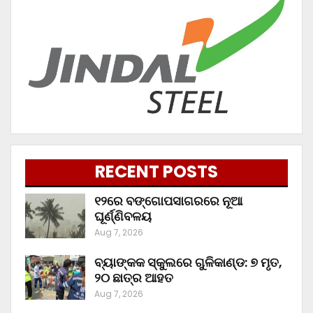
RECENT POSTS
୧୨ରେ ବଙ୍ଗୋପସାଗରରେ ନୂଆ
ଘୂର୍ଣ୍ଣିବଳୟ
Aug 7, 2026
ବ୍ୟାଙ୍କକ ସ୍କୁଲରେ ଗୁଳିକାଣ୍ଡ: ୭ ମୃତ,
୨୦ ଛାତ୍ର ଆହତ
Aug 7, 2026