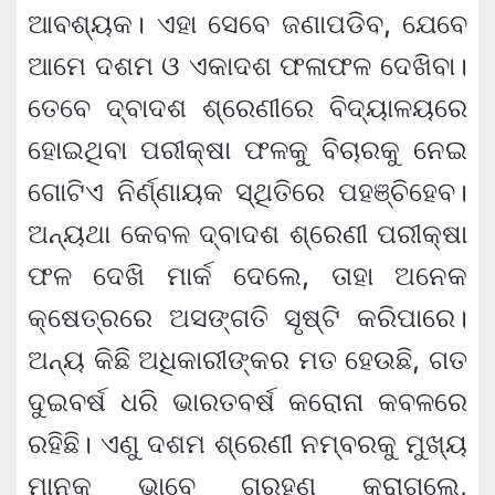
ଆବଶ୍ୟକ। ଏହା ସେବେ ଜଣାପଡିବ, ଯେବେ
ଆମେ ଦଶମ ଓ ଏକାଦଶ ଫଳାଫଳ ଦେଖିବା।
ତେବେ ଦ୍ବାଦଶ ଶ୍ରେଣୀରେ ବିଦ୍ୟାଳୟରେ
ହୋଇଥିବା ପରୀକ୍ଷା ଫଳକୁ ବିଚାରକୁ ନେଇ
ଗୋଟିଏ ନିର୍ଣ୍ଣାୟକ ସ୍ଥିତିରେ ପହଞ୍ଚିହେବ।
ଅନ୍ୟଥା କେବଳ ଦ୍ବାଦଶ ଶ୍ରେଣୀ ପରୀକ୍ଷା
ଫଳ ଦେଖି ମାର୍କ ଦେଲେ, ତାହା ଅନେକ
କ୍ଷେତ୍ରରେ ଅସଙ୍ଗତି ସୃଷ୍ଟି କରିପାରେ।
ଅନ୍ୟ କିଛି ଅଧିକାରୀଙ୍କର ମତ ହେଉଛି, ଗତ
ଦୁଇବର୍ଷ ଧରି ଭାରତବର୍ଷ କରୋନା କବଳରେ
ରହିଛି। ଏଣୁ ଦଶମ ଶ୍ରେଣୀ ନମ୍ବରକୁ ମୁଖ୍ୟ
ମାନକ ଭାବେ ଗ୍ରହଣ କରାଗଲେ,