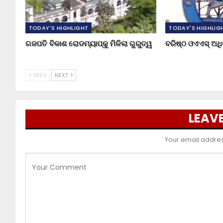
TODAY'S HIGHLIGHT
TODAY'S HIGHLIG
ଗଜପତି ବିକାଶ ରୋଡମ୍ୟାପ୍‌କୁ ମିଳିଲା ଗୁରୁତ୍ୱ
ବରିଷ୍ଠ ଓଏଏସ୍‌ ଅ
PREV
NEXT
LEAVE
Your email address