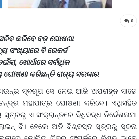
0
ସଚିବ କରିବେ ବଡ଼ ଘୋଷଣା
୍ୟୁ ସଂଖ୍ୟାରେ ବି ରେକର୍ଡ
ଲା, ଖୋର୍ଧାରେ ସର୍ବାଧିକ
 ଘୋଷଣା କରିଛନ୍ତି ରାଜ୍ୟ ସରକାର
ଡାଉନ୍‌ର ସ୍ବରୂପ ସେ ନେଇ ଆଜି ଅପରାହ୍ନ ସାଢେ
ଚନ୍ଦ୍ର ମହାପାତ୍ର ଘୋଷଣା କରିବେ। ଏଥିସହିତ
ସୂତ୍ରରୁ ଏ ସଂକ୍ରାନ୍ତରେ ବିଧିବଦ୍ଧ ନିର୍ଦେଶନାମା
ାଇନ୍‌ ବି। ହେଲେ ଅତି ବିଶ୍ବସ୍ତ ସୂତ୍ରରୁ ସୂଚନା
୍ଲାରେ କୋଭିଡ୍‌ ଚିତ୍ର ସଂପର୍କରେ ବିଶଦ ଭାବେ