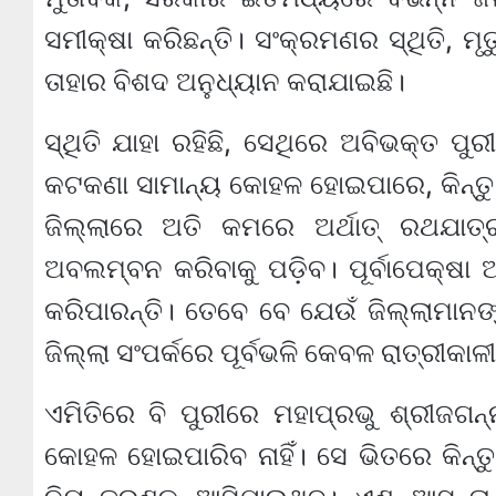
ସମୀକ୍ଷା କରିଛନ୍ତି। ସଂକ୍ରମଣର ସ୍ଥିତି, ମୃତ
ତାହାର ବିଶଦ ଅନୁଧ୍ୟାନ କରାଯାଇଛି।
ସ୍ଥିତି ଯାହା ରହିଛି, ସେଥିରେ ଅବିଭକ୍ତ 
କଟକଣା ସାମାନ୍ୟ କୋହଳ ହୋଇପାରେ, କିନ୍ତୁ 
ଜିଲ୍ଲାରେ ଅତି କମରେ ଅର୍ଥାତ୍ ରଥଯାତ
ଅବଲମ୍ବନ କରିବାକୁ ପଡ଼ିବ। ପୂର୍ବାପେକ୍ଷ
କରିପାରନ୍ତି। ତେବେ ବେ ଯେଉଁ ଜିଲ୍ଲାମାନଙ୍କ
ଜିଲ୍ଲା ସଂପର୍କରେ ପୂର୍ବଭଳି କେବଳ ରାତ୍ରୀକ
ଏମିତିରେ ବି ପୁରୀରେ ମହାପ୍ରଭୁ ଶ୍ରୀଜଗନ୍ନା
କୋହଳ ହୋଇପାରିବ ନାହିଁ। ସେ ଭିତରେ କିନ୍ତୁ 