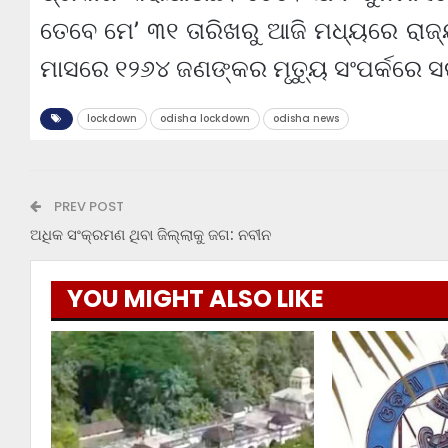
ତେବେ ମେ’ ୩୧ ତାରିଖରୁ ଆଜି ମଧ୍ୟରେ ରାଜ୍ୟର
ମାସରେ ୧୨୬୪ ଜଣଙ୍କର ମୃତ୍ୟୁ ସଂପର୍କରେ ସ
lockdown
odisha lockdown
odisha news
PREV POST
ଅଧିକ ସଂକ୍ରମଣ ଥିବା ଜିଲ୍ଲାକୁ ଜଗ: ନବୀନ
YOU MIGHT ALSO LIKE