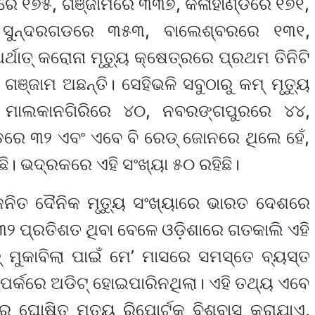
ରେ ୧୭୫, ଗଞ୍ଜାମରେ ୩୩୭, କଳାହାଣ୍ଡିରେ ୧୭୧,
 ସୁନ୍ଦରଗଡରେ ୩୫୩, ବାଲେଶ୍ବରରେ ୧୩୧,
ଥାତ୍ କରୋନା ମୃତ୍ୟୁ କ୍ଷେତ୍ରରେ ପ୍ରଥମ ତିନିଟି
ଗଞ୍ଜାମ ଅଛନ୍ତି। ସେହିଭଳି ସବୁଠାରୁ କମ୍ ମୃତ୍ୟୁ
 ମାଲକାନଗିରିରେ ୪୦, ନବରଙ୍ଗପୁରରେ ୪୪,
େ ୩୨ ଏବଂ ଏବେ ବି ରେଡ୍ ଜୋନରେ ଥିଲେ ହେଁ,
ି। ଭଦ୍ରକରେ ଏହି ସଂଖ୍ୟା ୫୦ ରହିଛି।
ଜନିତ ଦୈନିକ ମୃତ୍ୟୁ ସଂଖ୍ୟାରେ ଭାରତ ଦେଶରେ
୩୨ ପ୍ରତିଶତ ଥିବା ବେଳେ ଓଡ଼ିଶାରେ ଗତକାଲି ଏହି
୍ ମୁକାବିଲା ପାଇଁ ମେ’ ମାସରେ ସମସ୍ତେ ବ୍ୟସ୍ତ
ପର୍କରେ ଅଡିଟ୍ ହୋଇପାରିନଥିଲା। ଏହି ତଥ୍ୟ ଏବେ
ୋଷିତ ମୃତ୍ୟୁ ରିପୋର୍ଟକୁ ବିଶ୍ବାସ କରାଯାଏ,