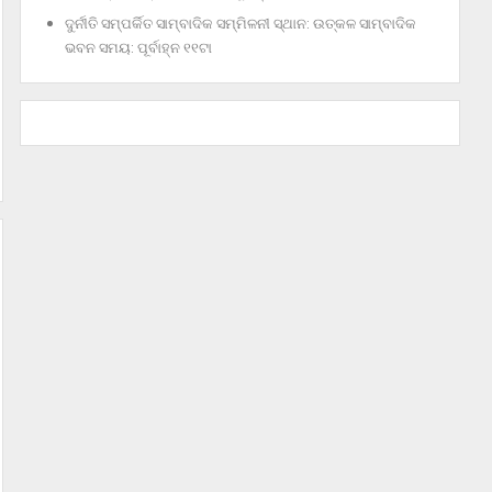
ଦୁର୍ନୀତି ସମ୍ପର୍କିତ ସାମ୍ବାଦିକ ସମ୍ମିଳନୀ ସ୍ଥାନ: ଉତ୍କଳ ସାମ୍ବାଦିକ
ଭବନ ସମୟ: ପୂର୍ବାହ୍ନ ୧୧ଟା