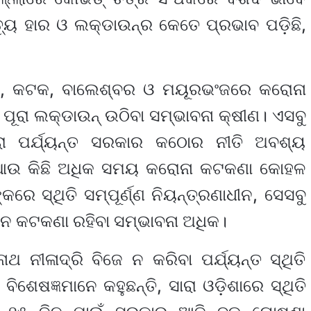
୍ୟୁ ହାର ଓ ଲକ୍‌ଡାଉନ୍‌ର କେତେ ପ୍ରଭାବ ପଡ଼ିଛି,
ପୁରୀ, କଟକ, ବାଲେଶ୍ବର ଓ ମୟୂରଭଂଜରେ କରୋନା
ପୂରା ଲକ୍‌ଡାଉନ୍ ଉଠିବା ସମ୍ଭାବନା କ୍ଷୀଣ। ଏସବୁ
୍ରା ପର୍ଯ୍ୟନ୍ତ ସରକାର କଠୋର ନୀତି ଅବଶ୍ୟ
ା ଆଉ କିଛି ଅଧିକ ସମୟ କରୋନା କଟକଣା କୋହଳ
ରେ ସ୍ଥିତି ସମ୍ପୂର୍ଣ୍ଣ ନିୟନ୍ତ୍ରଣାଧୀନ, ସେସବୁ
ାଳୀନ କଟକଣା ରହିବା ସମ୍ଭାବନା ଅଧିକ।
ଥ ନୀଳାଦ୍ରି ବିଜେ ନ କରିବା ପର୍ଯ୍ୟନ୍ତ ସ୍ଥିତି
ବିଶେଷଜ୍ଞମାନେ କହୁଛନ୍ତି, ସାରା ଓଡ଼ିଶାରେ ସ୍ଥିତି