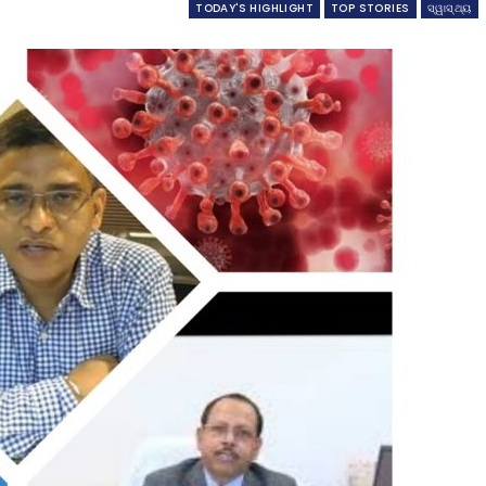
TODAY'S HIGHLIGHT
TOP STORIES
ସ୍ୱାସ୍ଥ୍ୟ