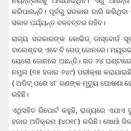
ନିୟନ୍ତ୍ରଣକୁ ଆସିଯାଇଥିବ। ଏଣୁ ଆସନ୍
କରିପାରନ୍ତି। ପୂର୍ବରୁ ସରକାର ଜାରି କରିଥିବ
ସକାଳ ପର୍ଯ୍ୟନ୍ତ ବଳବତ୍ତର ରହିବ।
ରାଜ୍ୟ ସରକାରଙ୍କ କୋଭିଡ୍ ଡାସ୍‌ବୋର୍ଡ 
ବାଲେଶ୍ବର ଏବେ ବି ରେଡ୍‌ ଜୋନରେ। ମୟୂରଭ
ୟେଲୋ ଜୋନରେ ଅଛନ୍ତି। ଗତ ୨୪ ଘଣ୍ଟାରେ 
ନମୁନା (୭୫ ହଜାର ୬୪୯) ପରୀକ୍ଷା କରାଯାଇଛି ଓ
( ଅଡିଟ୍ ପରେ ୪୮ ଜଣଙ୍କ ମୃତ୍ୟୁ ଘୋଷଣା ହୋ
ରହିଛି।
ଏଥିସହିତ ରିପୋର୍ଟ କହୁଛି, ରାଜ୍ୟରେ ଏଯାଏ
ହଜାର ଅତିକ୍ରମ (୪୦୧୮) କରିଛି। ଖୋର୍ଧା ଜି