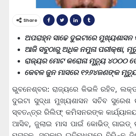
Share
ଅପରାହ୍ନ ସାଢେ ଦୁଇଟାରେ ମୁଖ୍ୟଶାସନ 
ଆଜି ସବୁଠାରୁ ଅଧିକ ନମୁନା ପରୀକ୍ଷା, ମୃତ
ରାଜ୍ୟର ମୋଟ କରୋନା ମୃତ୍ୟୁ ୪୦୦୦ ଡେଇଁ
କେବଳ ଜୁନ ମାସରେ ୧୨୬୪ଜଣଙ୍କ ମୃତ୍ୟୁ
ଭୁବନେଶ୍ବର: ରାଜ୍ୟରେ କିଭଳି ରହିବ, ଲକ୍‌
ଦୁଇଟା ସୁଦ୍ଧା ମୁଖ୍ୟଶାସନ ସଚିବ ସୁରେଶ 
ସ୍ବତନ୍ତ୍ର ରିଲିଫ୍ କମିସନରଙ୍କ କାର୍ଯ୍ୟାଳୟ 
ଆସିବ, ଜୁଲାଇ ମାସ ପାଇଁ କୋଭିଡ୍‌ ଗାଇଡ୍‌ ଲ
ମୁତାବକ, ସରକାର ଇତିମଧ୍ୟରେ ବିଭିନ୍ନ ଜିଲ