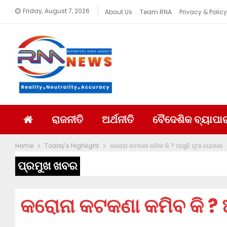
Friday, August 7, 2026
About Us
Team RNA
Privacy & Policy
ରାଜନୀତି
ଅର୍ଥନୀତି
ବୈଦେଶିକ ବ୍ୟାପା
Home
Today's Highlight
କରୋନା କଟକଣା କମିବ କି ? ଆସୁଛି ନୂଆ ଘୋଷଣା
ପ୍ରମୁଖ ଖବର
କରୋନା କଟକଣା କମିବ କି ? 