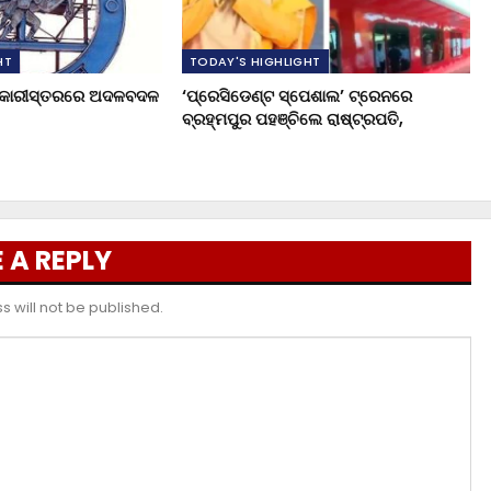
HT
TODAY'S HIGHLIGHT
ଧିକାରୀସ୍ତରରେ ଅଦଳବଦଳ
‘ପ୍ରେସିଡେଣ୍ଟ ସ୍ପେଶାଲ’ ଟ୍ରେନରେ
ବ୍ରହ୍ମପୁର ପହଞ୍ଚିଲେ ରାଷ୍ଟ୍ରପତି,
 A REPLY
 will not be published.