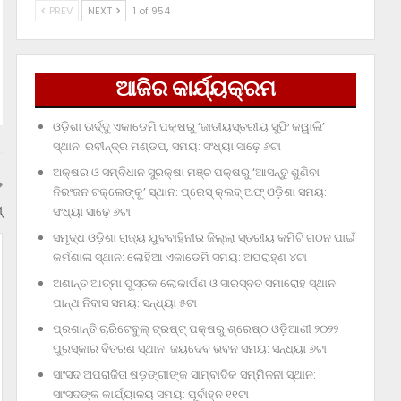
PREV
NEXT
1 of 954
ଆଜିର କାର୍ଯ୍ୟକ୍ରମ
ଓଡ଼ିଶା ଊର୍ଦ୍ଦୁ ଏକାଡେମି ପକ୍ଷରୁ ‘ଜାତୀୟସ୍ତରୀୟ ସୁଫି କୱାଲି’
ସ୍ଥାନ: ରବୀନ୍ଦ୍ର ମଣ୍ଡପ, ସମୟ: ସଂଧ୍ୟା ସାଢ଼େ ୬ଟା
ଅକ୍ଷର ଓ ସମ୍ବିଧାନ ସୁରକ୍ଷା ମଞ୍ଚ ପକ୍ଷରୁ ‘ଆସନ୍ତୁ ଶୁଣିବା
ନିରଂଜନ ଟକ୍‌ଲେଙ୍କୁ’ ସ୍ଥାନ: ପ୍ରେସ୍‌ କ୍ଲବ୍‌ ଅଫ୍‌ ଓଡ଼ିଶା ସମୟ:
୍
ସଂଧ୍ୟା ସାଢ଼େ ୬ଟା
ସମୃଦ୍ଧ ଓଡ଼ିଶା ରାଜ୍ୟ ଯୁବବାହିନୀର ଜିଲ୍ଲା ସ୍ତରୀୟ କମିଟି ଗଠନ ପାଇଁ
କର୍ମଶାଳା ସ୍ଥାନ: ଲୋହିଆ ଏକାଡେମି ସମୟ: ଅପରାହ୍‌ଣ ୪ଟା
ଅଶାନ୍ତ ଆତ୍ମା ପୁସ୍ତକ ଲୋକାର୍ପଣ ଓ ସାରସ୍ବତ ସମାରୋହ ସ୍ଥାନ:
ପାନ୍ଥ ନିବାସ ସମୟ: ସନ୍ଧ୍ୟା ୫ଟା
ପ୍ରଶାନ୍ତି ଚାରିଟେବୁଲ୍‌ ଟ୍ରଷ୍ଟ୍‌ ପକ୍ଷରୁ ଶ୍ରେଷ୍ଠ ଓଡ଼ିଆଣୀ ୨୦୨୨
ପୁରସ୍କାର ବିତରଣ ସ୍ଥାନ: ଜୟଦେବ ଭବନ ସମୟ: ସନ୍ଧ୍ୟା ୬ଟା
ସାଂସଦ ଅପରାଜିତା ଷଡ଼ଙ୍ଗୀଙ୍କ ସାମ୍ବାଦିକ ସମ୍ମିଳନୀ ସ୍ଥାନ:
ସାଂସଦଙ୍କ କାର୍ଯ୍ୟାଳୟ ସମୟ: ପୂର୍ବାହ୍ନ ୧୧ଟା