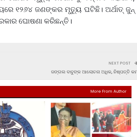
େ ୧୨୬୪ ଜଣଙ୍କର ମୃତ୍ୟୁ ଘଟିଛି। ଅର୍ଥାତ୍ ଜୁନ୍
ରକାର ଘୋଷଣା କରିଛନ୍ତି।
NEXT POST
ଜଙ୍ଗଲ ବାବୁଙ୍କ ଆଲୋଚନା ଅଧିକ, ନିଷ୍ପତ୍ତି କମ
More From Author