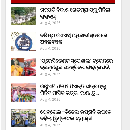
ଗଜପତି ବିକାଶ ରୋଡମ୍ୟାପ୍‌କୁ ମିଳିଲା
ଗୁରୁତ୍ୱ
Aug 4, 2026
ବରିଷ୍ଠ ଓଏଏସ୍‌ ଅଧିକାରୀସ୍ତରରେ
ଅଦଳବଦଳ
Aug 4, 2026
‘ପ୍ରେସିଡେଣ୍ଟ ସ୍ପେଶାଲ’ ଟ୍ରେନରେ
ବ୍ରହ୍ମପୁର ପହଞ୍ଚିଲେ ରାଷ୍ଟ୍ରପତି,
Aug 4, 2026
ଓୟୁଏଟି ପିଜି ଓ ପିଏଚ୍‌ଡି ଛାତ୍ରଙ୍କୁ
ମିଳିବ ମାସିକ ଭତ୍ତା, ଜାଣନ୍ତୁ…
Aug 4, 2026
ପେଟ୍ରୋଲ-ଡିଜେଲ ରପ୍ତାନି ଉପରେ
ବଢ଼ିଲା ୱିଣ୍ଡଫଲ ଟ୍ୟାକ୍ସ
Aug 4, 2026