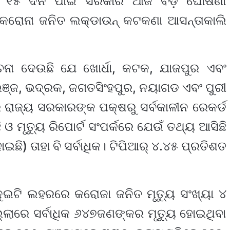
ତା ୧୫ ଦିନ ପାଇଁ ସରକାର ଆଜି ବଡ଼ ଘୋଷଣା
ା କରୋନା ଜନିତ ଲକ୍‌ଡାଉନ୍ କଟକଣା ଆସନ୍ତାକାଲି
ସୂଚନା ଦେଉଛି ଯେ ଖୋର୍ଧା, କଟକ, ଯାଜପୁର ଏବଂ
ଞ୍ଜ, ଭଦ୍ରକ, ଜଗତସିଂହପୁର, ନୟାଗଡ ଏବଂ ପୁରୀ
ରାଜ୍ୟ ସରକାରଙ୍କ ପକ୍ଷରୁ ସର୍ବକାଳୀନ ରେକର୍ଡ
 ମୃତ୍ୟୁ ରିପୋର୍ଟ ସଂପର୍କରେ ଯେଉଁ ତଥ୍ୟ ଆସିଛି
ଇଛି) ତାହା ବି ସର୍ବାଧିକ। ଟିପିଆର୍ ୪.୪୫ ପ୍ରତିଶତ
 ଦୁଇଟି ଲହରରେ କରୋଜା ଜନିତ ମୃତ୍ୟୁ ସଂଖ୍ୟା ୪
ଲ୍ଲାରେ ସର୍ବାଧିକ ୬୪୭ଜଣଙ୍କର ମୃତ୍ୟୁ ହୋଇଥିବା