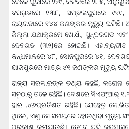
ବେଳେ ପୁରୀରେ ୨୨୯, କଟକରେ ୨୮୫, ଅନୁଗୁଳ
ବରଗ଼ଡରେ ୧୩୮, ସମ୍ବଲପୁରରେ ୧୧୯,
ରାୟଗଡାରେ ୧୪୪ ଜଣଙ୍କର ମୃତ୍ୟୁ ଘଟିଛି। ଅର୍
ଜିଲ୍ଲା ଯଥାକ୍ରମେ ଖୋର୍ଧା, ସୁନ୍ଦରଗଡ ଏବଂ 
ଦେବଗଡ (୩୨)ରେ ହୋଇଛି। ଏହାବ୍ୟତୀତ
କନ୍ଧମାଳରେ ୪୮, ସୋନପୁରରେ ୪୧, ଦେବଗଡର
ଯାଜପୁରରେ ମାତ୍ର ୪୧ ଜଣଙ୍କର ମୃତ୍ୟୁ ଘଟିଛ
ରାଜ୍ୟ ସରକାରଙ୍କ ତଥ୍ୟ କହୁଛି, କରୋନା 
ସବୁଠାରୁ ତଳେ ରହିଛି। ଦେଶରେ ସିଏଫ୍ଆର୍‌ ୧.
ହାର .୪୬ପ୍ରତିଶତ ରହିଛି। ଯେହେତୁ କୋଭିଡ
ଥିଲେ, ଏଣୁ ସେ ସମୟରେ ହୋଇଥିବା ମୃତ୍ୟୁ ସଂ
ପ୍ରକାଶ କରାଯାଉଛି। ତେବେ ଯଦି ଜୁନମାସରେ ଘ