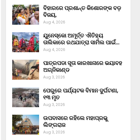
ବିହାରରେ ପ୍ରଶାନ୍ତ କିଶୋରଙ୍କ ବଡ଼
ବିଜୟ,
Aug 4, 2026
ୟୁନେସ୍କୋ ଅମୂର୍ତ୍ତ ଐତିହ୍ୟ
ତାଲିକାରେ ରଥଯାତ୍ରା ସାମିଲ ପାଇଁ…
Aug 4, 2026
ପାତ୍ରପଡା ସୂତା କାରଖାନାରେ ଭୟାବହ
ଅଗ୍ନିକାଣ୍ଡ
Aug 3, 2026
ପେରୁରେ ପର୍ଯ୍ୟଟକ ବିମାନ ଦୁର୍ଘଟଣା,
୧୩ ମୃତ
Aug 3, 2026
ଉପବାସରେ ରହିଲେ ମହାପ୍ରଭୁ
ଲିଙ୍ଗରାଜ
Aug 3, 2026