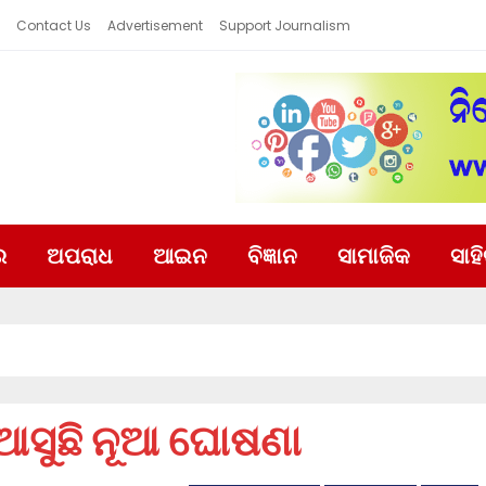
Contact Us
Advertisement
Support Journalism
ର
ଅପରାଧ
ଆଇନ
ବିଜ୍ଞାନ
ସାମାଜିକ
ସାହ
ଆସୁଛି ନୂଆ ଘୋଷଣା