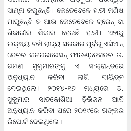
ସାମ୍ନା କରୁଛନ୍ତି। କେତେବେଳେ ହାତୀ ମଣିଷ
ମାରୁଛନ୍ତି ତ ଆଉ କେତେବେଳେ ଟ୍ରେନ୍ ବା
ଶିକାରୀର ଶିକାର ହେଉଛି ହାତୀ। ଏହାକୁ
ଲକ୍ଷ୍ୟ ରଖି ରାଜ୍ୟ ସରକାର ପୂର୍ବରୁ ଏସିଆନ୍
ନେଚର କନଜରଭେସନ୍ ଫାଉଣ୍ଡେସନର ଡ.
ରମଣ ସୁକୁମାରଙ୍କୁ ଏ ସଂକ୍ରାନ୍ତରେ
ଅନୁଧ୍ୟାନ କରିବା ଲାଗି ଦାୟିତ୍ବ
ଦେଇଥିଲେ। ୨୦୧୪-୧୭ ମଧ୍ୟରେ ଡ.
ସୁକୁମାର ସାତକୋଶିଆ ଡ଼ିଭିଜନ ଆଦି
ଅନୁଧ୍ୟାନ କରିବା ପରେ ୨୦୧୯ରେ ତାଙ୍କର
ରିପୋର୍ଟ ଦେଇଥିଲେ।