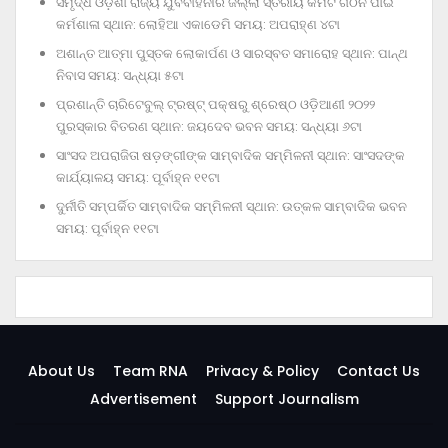
ସମୃଦ୍ଧ ଓଡ଼ିଶା ରାଜ୍ୟ ଯୁବବାହିନୀର ଜିଲ୍ଲା ସ୍ତରୀୟ କମିଟି ଗଠନ ପାଇଁ
କର୍ମଶାଳା ସ୍ଥାନ: ଲୋହିଆ ଏକାଡେମି ସମୟ: ଅପରାହ୍‌ଣ ୪ଟା
ଅଶାନ୍ତ ଆତ୍ମା ପୁସ୍ତକ ଲୋକାର୍ପଣ ଓ ସାରସ୍ବତ ସମାରୋହ ସ୍ଥାନ: ପାନ୍ଥ
ନିବାସ ସମୟ: ସନ୍ଧ୍ୟା ୫ଟା
ପ୍ରଶାନ୍ତି ଚାରିଟେବୁଲ୍‌ ଟ୍ରଷ୍ଟ୍‌ ପକ୍ଷରୁ ଶ୍ରେଷ୍ଠ ଓଡ଼ିଆଣୀ ୨୦୨୨
ପୁରସ୍କାର ବିତରଣ ସ୍ଥାନ: ଜୟଦେବ ଭବନ ସମୟ: ସନ୍ଧ୍ୟା ୬ଟା
ସାଂସଦ ଅପରାଜିତା ଷଡ଼ଙ୍ଗୀଙ୍କ ସାମ୍ବାଦିକ ସମ୍ମିଳନୀ ସ୍ଥାନ: ସାଂସଦଙ୍କ
କାର୍ଯ୍ୟାଳୟ ସମୟ: ପୂର୍ବାହ୍ନ ୧୧ଟା
ଦୁର୍ନୀତି ସମ୍ପର୍କିତ ସାମ୍ବାଦିକ ସମ୍ମିଳନୀ ସ୍ଥାନ: ଉତ୍କଳ ସାମ୍ବାଦିକ ଭବନ
ସମୟ: ପୂର୍ବାହ୍ନ ୧୧ଟା
About Us
Team RNA
Privacy & Policy
Contact Us
Advertisement
Support Journalism