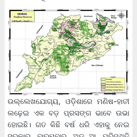
ଉଲ୍ଲେଖଯୋଗ୍ୟ, ଓଡ଼ିଶାରେ ମଣିଷ-ହାତୀ
ଲଢ଼େଇ ଏକ ବଡ଼ ପ୍ରସଙ୍ଗ ଭାବେ ଉଭା
ହୋଇଛି। ଗତ କିଛି ବର୍ଷ ଧରି ଏହାକୁ ନେଇ
ସରକାର ବାରମ୍ବାର ଅଡ଼ୁଆ ପରିସ୍ଥିତି