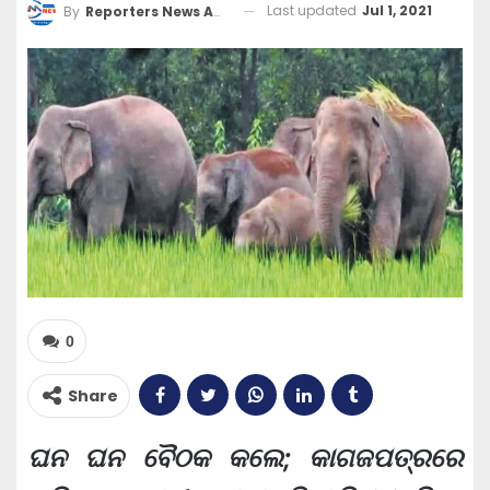
Last updated
Jul 1, 2021
By
Reporters News Agency
0
Share
ଘନ ଘନ ବୈଠକ କଲେ; କାଗଜପତ୍ରରେ