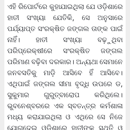
ଏହି ରିପୋର୍ଟରେ କୁହାଯାଇଥିଲା ଯେ ଓଡ଼ିଶାରେ
ହାତୀ ସଂଖ୍ୟା ଯେତିକି, ସେ ଅନୁସାରେ
ପର୍ଯ୍ୟାପ୍ତ ସଂରକ୍ଷିତ ଜଙ୍ଗଲ ତାଙ୍କ ପାଇଁ
ନାହିଁ। ହାତୀ ସଂଖ୍ୟା ବଢ଼ୁଥିବା
ପରିପ୍ରେକ୍ଷୀରେ ସଂରକ୍ଷିତ ଜଙ୍ଗଲ
ପରିମାଣ ବଢି଼ବା ଦରକାର। ଅନ୍ୟଥା ସେମାନେ
ଜନବସତିକୁ ମାଡ଼ି ଆସିବେ ହିଁ ଆସିବେ।
ଏଥିପାଇଁ ଜଙ୍ଗଲ ସୀମା ବୃଦ୍ଧି ଉପରେ ଡ,
ସୁକୁମାର ଗୁରୁତ୍ବାରୋପ କରିଥିଲେ।
ଭୁବନେଶ୍ବରରେ ଏକ ସ୍ବତନ୍ତ୍ର କର୍ମଶାଳା
ମଧ୍ୟ କରାଯାଇଥିଲା ଓ ଏଥିରେ ସେ ନିଜେ
ଯୋଗଦେଇ ଓଡ଼ିଶାରେ ହାତୀଙ୍କ ସ୍ଥିତି ଓ