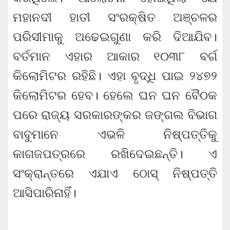
ମହାନଦୀ ହାତୀ ସଂରକ୍ଷିତ ଅଞ୍ଚଳର
ପରିସୀମାକୁ ଅଢେଇଗୁଣା କରି ଦିଆଯିବ।
ବର୍ତମାନ ଏହାର ଆକାର ୧୦୩୮ ବର୍ଗ
କିଲୋମିଟର ରହିଛି। ଏହା ବୃଦ୍ଧି ପାଇ ୨୪୭୨
କିଲୋମିଟର ହେବ। ହେଲେ ଘନ ଘନ ବୈଠକ
ପରେ ରାଜ୍ୟ ସରକାରଙ୍କର ଜଙ୍ଗଲ ବିଭାଗ
ବାବୁମାନେ ଏଭଳି ନିଷ୍ପତ୍ତିକୁ
କାଗଜପତ୍ରରେ ରଖିଦେଇଛନ୍ତି। ଏ
ସଂକ୍ରାନ୍ତରେ ଏଯାଏ ଠୋସ୍ ନିଷ୍ପତ୍ତି
ଆସିପାରିନାହିଁ।