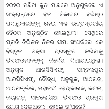
୨୦୨୦ ମସିହା ଜୁନ ମାସରେ ଅନୁଗୁଳରେ ଏ
ସଂକ୍ରାନ୍ତରେ ବନ ବିଭାଗର ବରିଷ୍ଠ
ପଦାଧିକାରୀଙ୍କୁ ନେଇ ଏକ ଉଚ୍ଚସ୍ତରୀୟ
ବୈଠକ ଅନୁଷ୍ଠିତ ହୋଇଥିଲା। ସେଥିରେ
ପ୍ରତି ଡିଭିଜନ ନିଜର ସୀମା ସଂପର୍କରେ ଏକ
ବିସ୍ତୃତ ନକ୍ସା ପ୍ରସ୍ତୁତ କରିବାକୁ
ଡିଏଫଓମାନଙ୍କୁ ନିର୍ଦେଶ ଦିଆଯାଇଥିଲା।
ଅନୁଗୁଳ ଆରସିସିଏଫ୍, ସମ୍ବଲପୁର
ଆରସିସିଏଫ୍, ବୌଦ୍ଧ, ଅନୁଗୁଳ, ଆଠଗଡ଼,
ଆଠମଲ୍ଲିକ, ମହାନଦୀ ଢେଙ୍କାନାଳ, କଟକ,
ନୟାଗଡ଼, ସାତକୋଶିଆ ଡିଏଫଓ ପ୍ରମୁଖ
ଯୋଗ ଦେଇଥିଲେ। ହେଲେ ତା’ପରେ?