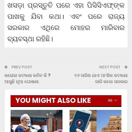
ଖସଡ଼ା ପ୍ରସ୍ତୁତି ପରେ ଏହା ପିସିସିଏଫ୍‌ଙ୍କ
ପାଖକୁ ଯିବା କଥା। ଏବଂ ପରେ ରାଜ୍ୟ
ସରକାର ଏଥିରେ ମୋହର ମାରିବାର
ବ୍ୟବସ୍ଥା ରହିଛି।
PREV POST
NEXT POST
କରୋନା କଟକଣା କମିବ କି ?
୧୬ ତାରିଖ ଯାଏ ଆଂଶିକ କଟକଣା
ଆସୁଛି ନୂଆ ଘୋଷଣା
ଜାରି କଲେ ସରକାର
YOU MIGHT ALSO LIKE
All