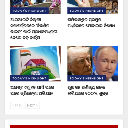
TODAY'S HIGHLIGHT
TODAY'S HIGHLIGHT
ଆଇଆଇଟି ଦିଲ୍ଲୀ
ତାମିଲନାଡୁର ପ୍ରମୁଖ
ସମାବର୍ତ୍ତନରେ ‘ବିକଶିତ
ମନ୍ଦିରରେ ମୋବାଇଲ ନିଷେଧ
ଭାରତ’ ପାଇଁ ପ୍ରଧାନମନ୍ତ୍ରୀ
ଦେଲେ ବଡ଼ ବାର୍ତ୍ତା
TODAY'S HIGHLIGHT
TODAY'S HIGHLIGHT
ଅଗଷ୍ଟ ୯ରୁ ୧୭ ଯାଏଁ ଘରେ
ରୁଷ ସହ ବାଣିଜ୍ୟ କଲେ
ଘରେ ତ୍ରିରଙ୍ଗା ଅଭିଯାନ
ଲାଗିପାରେ ୧୦୦% ଶୁଳ୍କ
PREV
NEXT