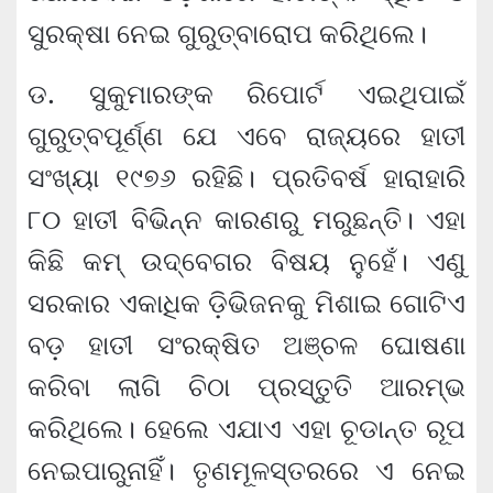
ସୁରକ୍ଷା ନେଇ ଗୁରୁତ୍ବାରୋପ କରିଥିଲେ।
ଡ. ସୁକୁମାରଙ୍କ ରିପୋର୍ଟ ଏଇଥିପାଇଁ
ଗୁରୁତ୍ବପୂର୍ଣ୍ଣ ଯେ ଏବେ ରାଜ୍ୟରେ ହାତୀ
ସଂଖ୍ୟା ୧୯୭୬ ରହିଛି। ପ୍ରତିବର୍ଷ ହାରାହାରି
୮୦ ହାତୀ ବିଭିନ୍ନ କାରଣରୁ ମରୁଛନ୍ତି। ଏହା
କିଛି କମ୍ ଉଦ୍‌ବେଗର ବିଷୟ ନୁହେଁ। ଏଣୁ
ସରକାର ଏକାଧିକ ଡ଼ିଭିଜନକୁ ମିଶାଇ ଗୋଟିଏ
ବଡ଼ ହାତୀ ସଂରକ୍ଷିତ ଅଞ୍ଚଳ ଘୋଷଣା
କରିବା ଲାଗି ଚିଠା ପ୍ରସ୍ତୁତି ଆରମ୍ଭ
କରିଥିଲେ। ହେଲେ ଏଯାଏ ଏହା ଚୂଡାନ୍ତ ରୂପ
ନେଇପାରୁନାହିଁ। ତୃଣମୂଳସ୍ତରରେ ଏ ନେଇ