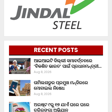
RECENT POSTS
ଆଇଆଇଟି ଦିଲ୍ଲୀ ସମାବର୍ତ୍ତନରେ
‘ବିକଶିତ ଭାରତ’ ପାଇଁ ପ୍ରଧାନମନ୍ତ୍ରୀ…
Aug 8, 2026
ତାମିଲନାଡୁର ପ୍ରମୁଖ ମନ୍ଦିରରେ
ମୋବାଇଲ ନିଷେଧ
Aug 8, 2026
ଅଗଷ୍ଟ ୯ରୁ ୧୭ ଯାଏଁ ଘରେ ଘରେ
ତ୍ରିରଙ୍ଗା ଅଭିଯାନ