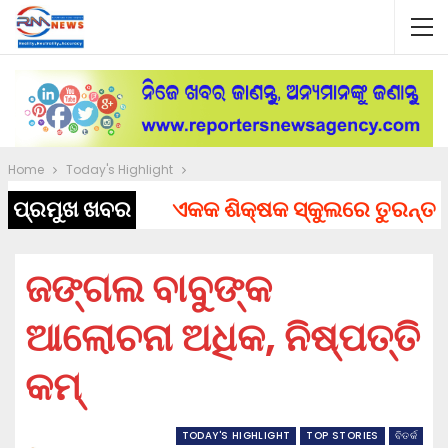
Home
Today's Highlight
ପ୍ରମୁଖ ଖବର
ଏକକ ଶିକ୍ଷକ ସ୍କୁଲରେ ତୁରନ୍ତ ନିଯୁକ
ଜଙ୍ଗଲ ବାବୁଙ୍କ
ଆଲୋଚନା ଅଧିକ, ନିଷ୍ପତ୍ତି
କମ୍
TODAY'S HIGHLIGHT
TOP STORIES
ବିତର୍କ