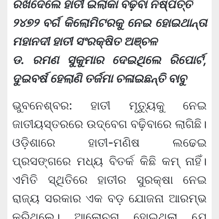
ରଖିଦେଲେ ହାତୀ ଇଲାକା ବଢ଼ିବା ନିଷ୍ପତ୍ତି
୨୪୭୨ ବର୍ଗ କିଲୋମିଟରକୁ ନେଇ ହୋଇଥାନ୍ତା
ମହାନଦୀ ହାତୀ ସଂରକ୍ଷିତ ଅଞ୍ଚଳ
ଡ. ରମଣ ସୁକୁମାର ଦେଇଥିଲେ ରିପୋର୍ଟ,
ଦୁଇବର୍ଷ ହେଲାଣି ତର୍ଜମା ଚଳାଇଛନ୍ତି ବାବୁ
ଭୁବନେଶ୍ବର: ହାତୀ ମୃତ୍ୟୁକୁ ନେଇ
ଜାତୀୟସ୍ତରରେ ଉଦ୍‌ବେଗ ବଢ଼ିବାରେ ଲାଗିଛି।
ଓଡ଼ିଶାରେ ହାତୀ-ମଣିଷ ଲଢେଇ
ପ୍ରସଙ୍ଗରେ ମଧ୍ୟ ବିତର୍କ କିଛି କମ୍ ନାହିଁ।
ଏମିତି ସ୍ଥିତିରେ ହାତୀର ସୁରକ୍ଷା ନେଇ
ରାଜ୍ୟ ସରକାର ଏକ ବଡ଼ ଯୋଜନା ଆରମ୍ଭ
କରିଥିଲେ। ଆଲୋଚନା ହୋଇଥିଲା ଯେ