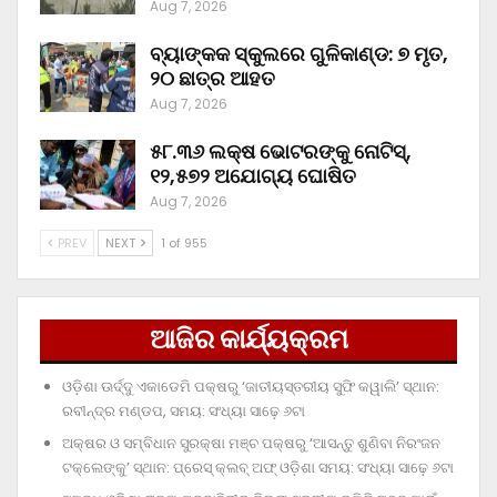
Aug 7, 2026
ବ୍ୟାଙ୍କକ ସ୍କୁଲରେ ଗୁଳିକାଣ୍ଡ: ୭ ମୃତ,
୨୦ ଛାତ୍ର ଆହତ
Aug 7, 2026
୫୮.୩୬ ଲକ୍ଷ ଭୋଟରଙ୍କୁ ନୋଟିସ୍‌,
୧୨,୫୭୨ ଅଯୋଗ୍ୟ ଘୋଷିତ
Aug 7, 2026
PREV
NEXT
1 of 955
ଆଜିର କାର୍ଯ୍ୟକ୍ରମ
ଓଡ଼ିଶା ଊର୍ଦ୍ଦୁ ଏକାଡେମି ପକ୍ଷରୁ ‘ଜାତୀୟସ୍ତରୀୟ ସୁଫି କୱାଲି’ ସ୍ଥାନ:
ରବୀନ୍ଦ୍ର ମଣ୍ଡପ, ସମୟ: ସଂଧ୍ୟା ସାଢ଼େ ୬ଟା
ଅକ୍ଷର ଓ ସମ୍ବିଧାନ ସୁରକ୍ଷା ମଞ୍ଚ ପକ୍ଷରୁ ‘ଆସନ୍ତୁ ଶୁଣିବା ନିରଂଜନ
ଟକ୍‌ଲେଙ୍କୁ’ ସ୍ଥାନ: ପ୍ରେସ୍‌ କ୍ଲବ୍‌ ଅଫ୍‌ ଓଡ଼ିଶା ସମୟ: ସଂଧ୍ୟା ସାଢ଼େ ୬ଟା