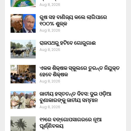
Aug 8, 2026
ରୁଷ ସହ ବାଣିଜ୍ୟ କଲେ ଲାଗିପାରେ
୧୦୦% ଶୁଳ୍କ
Aug 8, 2026
ରାଜପଥରୁ ହଟିବେ ଗୋରୁଗାଈ
Aug 8, 2026
ଏକକ ଶିକ୍ଷକ ସ୍କୁଲରେ ତୁରନ୍ତ ନିଯୁକ୍ତ
ହେବେ ଶିକ୍ଷକ
Aug 8, 2026
ଜାତୀୟ ହସ୍ତତନ୍ତ ଦିବସ: ଦୁଇ ଓଡ଼ିଆ
ବୁଣାକାରଙ୍କୁ ଜାତୀୟ ସମ୍ମାନ
Aug 8, 2026
୧୨ରେ ବଙ୍ଗୋପସାଗରରେ ନୂଆ
ଘୂର୍ଣ୍ଣିବଳୟ