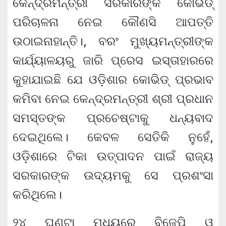
କେନ୍ଦ୍ରମନ୍ତ୍ରୀ ସରକାରଙ୍କ କୋଭିଡ୍
ପରିଚାଳନା ନେଇ କୌଣସି ଆପତ୍ତି
ଉଠାଇନାହାନ୍ତି।, ବରଂ ମୁଖ୍ୟମନ୍ତ୍ରୀଙ୍କ
କାର୍ଯ୍ୟାଳୟରୁ ଜାରି ପ୍ରେସ ଇସ୍ତାହାରରେ
କୁହାଯାଇଛି ଯେ ଓଡ଼ିଶାର କୋଭିଡ୍ ପ୍ରଭାବ
କମିବା ନେଇ କେନ୍ଦ୍ରମନ୍ତ୍ରୀ ଶ୍ରୀ ପ୍ରଧାନ
ସମସ୍ତଙ୍କ ପ୍ରଚେଷ୍ଟାକୁ ଧନ୍ୟବାଦ
ଦେଇଥିଲେ। କେବଳ ସେତିକି ନୁହେଁ,
ଓଡ଼ିଶାରେ ଟିକା ଉତ୍ପାଦନ ପାଇଁ ରାଜ୍ୟ
ସରକାରଙ୍କ ଉଦ୍ୟମକୁ ସେ ପ୍ରଶଂସା
କରିଥିଲେ।
୨୪ ଘଣ୍ଟା ମଧ୍ୟରେ ବିଜେପି ଓ