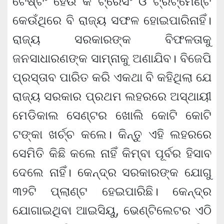
ଟେଷ୍ଟିଂ ହେଉ କି ଟ୍ରେସିଂ ଓ ଟ୍ରିଟ୍‌ମେଣ୍ଟ
କେଉଁଥିରେ ବି ରାଜ୍ୟ ସଫଳ ହୋଇପାରିନାହିଁ।
ରାଜ୍ୟ ସରକାରଙ୍କ ବିଫଳତାକୁ
ଜନସାଧାରଣଙ୍କ ସାମ୍ନାକୁ ଅଣାଯିବ। ବିଜେପି
ପ୍ରସ୍ତାବ ପାରିତ କରି ଏକଥା ବି କହିଥିଲା ଯେ
ରାଜ୍ୟ ସରକାର ପ୍ରଥମ ଲହରରେ ଅସ୍ଥାୟୀ
ମେଡିକାଲ ସେଣ୍ଟର ଖୋଲି କୋଟି କୋଟି
ଟଙ୍କା ଖର୍ଚ୍ଚ କଲେ। କିନ୍ତୁ ଏହି ଲହରରେ
ସେମିତି କିଛି କଲେ ନାହିଁ କିମ୍ବା ପୂର୍ବର ହିସାବ
ଦେଲେ ନାହିଁ। କେନ୍ଦ୍ର ସରକାରଙ୍କ ଯୋଗୁ
୩୨ଟି ପ୍ଲାଣ୍ଟ ହେଇପାରିଛି। କେନ୍ଦ୍ର
ଯୋଗାଇଥିବା ଆଇସିୟୁ, ଭେଣ୍ଟିଲେଟର ଏଠି