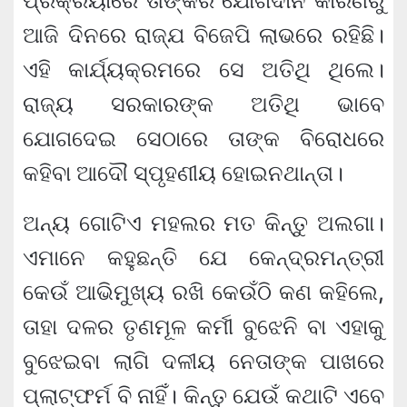
ପ୍ରକ୍ରିୟାରେ ତାଙ୍କର ଯୋଗଦାନ କାରଣରୁ
ଆଜି ଦିନରେ ରାଜ୍ଯ ବିଜେପି ଲାଭରେ ରହିଛି।
ଏହି କାର୍ଯ୍ୟକ୍ରମରେ ସେ ଅତିଥି ଥିଲେ।
ରାଜ୍ୟ ସରକାରଙ୍କ ଅତିଥି ଭାବେ
ଯୋଗଦେଇ ସେଠାରେ ତାଙ୍କ ବିରୋଧରେ
କହିବା ଆଦୌ ସ୍ପୃହଣୀୟ ହୋଇନଥାନ୍ତା।
ଅନ୍ୟ ଗୋଟିଏ ମହଲର ମତ କିନ୍ତୁ ଅଲଗା।
ଏମାନେ କହୁଛନ୍ତି ଯେ କେନ୍ଦ୍ରମନ୍ତ୍ରୀ
କେଉଁ ଆଭିମୁଖ୍ୟ ରଖି କେଉଁଠି କଣ କହିଲେ,
ତାହା ଦଳର ତୃଣମୂଳ କର୍ମୀ ବୁଝେନି ବା ଏହାକୁ
ବୁଝେଇବା ଲାଗି ଦଳୀୟ ନେତାଙ୍କ ପାଖରେ
ପ୍ଲାଟ୍‌ଫର୍ମ ବି ନାହିଁ। କିନ୍ତୁ ଯେଉଁ କଥାଟି ଏବେ