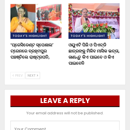
TODAY'S HIGHLIGHT
TODAY'S HIGHLIGHT
‘ପ୍ରେସିଡେଣ୍ଟ ସ୍ପେଶାଲ’
ଓୟୁଏଟି ପିଜି ଓ ପିଏଚ୍‌ଡି
ଟ୍ରେନରେ ବ୍ରହ୍ମପୁର
ଛାତ୍ରଙ୍କୁ ମିଳିବ ମାସିକ ଭତ୍ତା,
ପହଞ୍ଚିଲେ ରାଷ୍ଟ୍ରପତି,
ଜାଣନ୍ତୁ କିଏ ପାଇବେ ଓ କିଏ
ପାଇବେନି
PREV
NEXT
LEAVE A REPLY
Your email address will not be published.