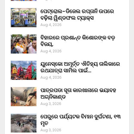
ପେଟ୍ରୋଲ-ଡିଜେଲ ରପ୍ତାନି ଉପରେ
ବଢ଼ିଲା ୱିଣ୍ଡଫଲ ଟ୍ୟାକ୍ସ
Aug 4, 2026
ବିହାରରେ ପ୍ରଶାନ୍ତ କିଶୋରଙ୍କ ବଡ଼
ବିଜୟ,
Aug 4, 2026
ୟୁନେସ୍କୋ ଅମୂର୍ତ୍ତ ଐତିହ୍ୟ ତାଲିକାରେ
ରଥଯାତ୍ରା ସାମିଲ ପାଇଁ…
Aug 4, 2026
ପାତ୍ରପଡା ସୂତା କାରଖାନାରେ ଭୟାବହ
ଅଗ୍ନିକାଣ୍ଡ
Aug 3, 2026
ପେରୁରେ ପର୍ଯ୍ୟଟକ ବିମାନ ଦୁର୍ଘଟଣା, ୧୩
ମୃତ
Aug 3, 2026