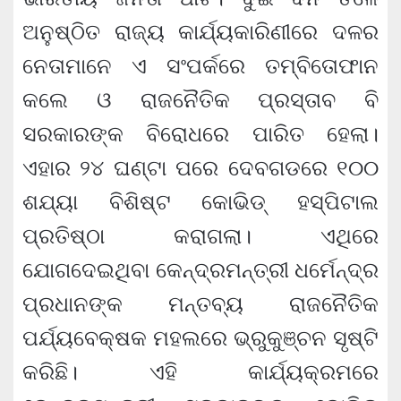
ଅନୁଷ୍ଠିତ ରାଜ୍ୟ କାର୍ଯ୍ୟକାରିଣୀରେ ଦଳର
ନେତାମାନେ ଏ ସଂପର୍କରେ ତମ୍ବିତୋଫାନ
କଲେ ଓ ରାଜନୈତିକ ପ୍ରସ୍ତାବ ବି
ସରକାରଙ୍କ ବିରୋଧରେ ପାରିତ ହେଲା।
ଏହାର ୨୪ ଘଣ୍ଟା ପରେ ଦେବଗଡରେ ୧୦୦
ଶଯ୍ୟା ବିଶିଷ୍ଟ କୋଭିଡ୍ ହସ୍ପିଟାଲ
ପ୍ରତିଷ୍ଠା କରାଗଲା। ଏଥିରେ
ଯୋଗଦେଇଥିବା କେନ୍ଦ୍ରମନ୍ତ୍ରୀ ଧର୍ମେନ୍ଦ୍ର
ପ୍ରଧାନଙ୍କ ମନ୍ତବ୍ୟ ରାଜନୈତିକ
ପର୍ଯ୍ୟବେକ୍ଷକ ମହଲରେ ଭ୍ରୁକୁଞ୍ଚନ ସୃଷ୍ଟି
କରିଛି। ଏହି କାର୍ଯ୍ୟକ୍ରମରେ