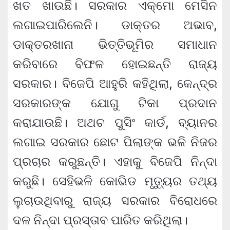
ଖତ ଖାଉଛି। ସରକାର ଏକ୍‌ମୋ ମେସିନ
ଲଗାଇପାରିଲେନି। ଡାକ୍ତର ଅଭାବ,
ଡାକ୍ତରଖାନା ଭିତ୍ତିଭୂମିର ସମାଧାନ
କରିବାରେ ବିଫଳ ହୋଇଛନ୍ତି ରାଜ୍ୟ
ସରକାର। ବିଜେପି ଆହୁରି କହିଥିଲା, କେନ୍ଦ୍ର
ସରକାରଙ୍କ ଯୋଗୁ ଟିକା ପ୍ରଦାନ
କରାଯାଉଛି। ଅଥଚ ପୁସିଂ କାର୍ଡ, ବ୍ୟାନର
ଲଗାଇ ସରକାର ଛୋଟ ପିଲାଙ୍କ ଭଳି ନିଜର
ପ୍ରଚାର କରୁଛନ୍ତି। ଏହାକୁ ବିଜେପି ନିନ୍ଦା
କରୁଛି। ସେହିଭଳି କୋଭିଡ ମୃତ୍ୟୁର ତଥ୍ୟ
ଲୁଚାଉଥିବାରୁ ରାଜ୍ୟ ସରକାର ବିରୋଧରେ
ଦଳ ନିନ୍ଦା ପ୍ରସ୍ତାବ ପାରିତ କରିଥିଲା।