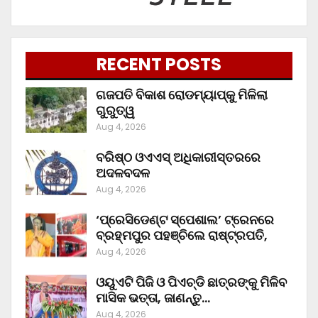
RECENT POSTS
ଗଜପତି ବିକାଶ ରୋଡମ୍ୟାପ୍‌କୁ ମିଳିଲା
ଗୁରୁତ୍ୱ
Aug 4, 2026
ବରିଷ୍ଠ ଓଏଏସ୍‌ ଅଧିକାରୀସ୍ତରରେ
ଅଦଳବଦଳ
Aug 4, 2026
‘ପ୍ରେସିଡେଣ୍ଟ ସ୍ପେଶାଲ’ ଟ୍ରେନରେ
ବ୍ରହ୍ମପୁର ପହଞ୍ଚିଲେ ରାଷ୍ଟ୍ରପତି,
Aug 4, 2026
ଓୟୁଏଟି ପିଜି ଓ ପିଏଚ୍‌ଡି ଛାତ୍ରଙ୍କୁ ମିଳିବ
ମାସିକ ଭତ୍ତା, ଜାଣନ୍ତୁ…
Aug 4, 2026