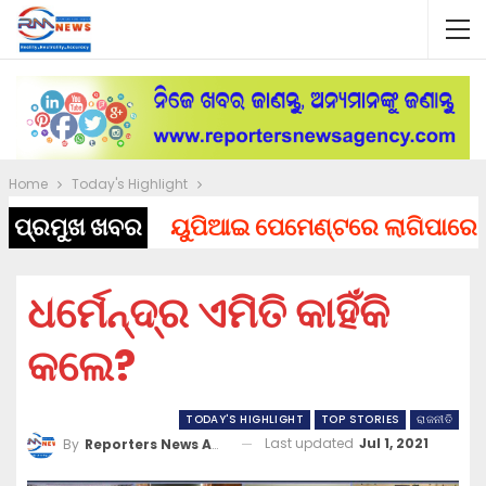
Home
Today's Highlight
ପ୍ରମୁଖ ଖବର
ୟୁପିଆଇ ପେମେଣ୍ଟରେ ଲାଗିପାରେ ଚାର୍ଜ,
ଧର୍ମେନ୍ଦ୍ର ଏମିତି କାହିଁକି
କଲେ?
TODAY'S HIGHLIGHT
TOP STORIES
ରାଜନୀତି
Last updated
Jul 1, 2021
By
Reporters News Agency