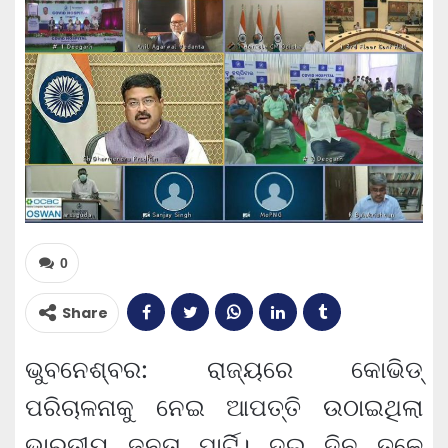
0
Share
ଭୁବନେଶ୍ବର: ରାଜ୍ୟରେ କୋଭିଡ୍‌
ପରିଚାଳନାକୁ ନେଇ ଆପତ୍ତି ଉଠାଇଥିଲା
ଭାରତୀୟ ଜନତା ପାର୍ଟି। ଦୁଇ ଦିନ ତଳେ