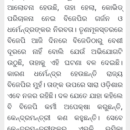
ଆଲୋଚନା ହେଉଛି, ତାହା ହେଲା, କୋଭିଡ୍‌
ପରିଚାଳନା ନେଇ ବିଜେପିର ଗର୍ଜନ ଓ
ଧର୍ମେନ୍ଦ୍ରଙ୍କର ନିରବତା। ତୃଣମୂଳସ୍ତରରେ
ବିଜେପି ଆଜି ଦିନରେ ବିଜେଡିଠାରୁ ବେଶୀ
ଦୂରରେ ନାହିଁ ବୋଲି ଯେଉଁ ଅଭିଯୋଗଟି
ଉଠୁଛି, ତାହାକୁ ଏହି ଘଟଣା ବଳ ଦେଇଛି।
କାରଣ ଧର୍ମେନ୍ଦ୍ର ହେଉଛନ୍ତି ରାଜ୍ୟ
ବିଜେପିର ମୁହଁ। ତାଙ୍କ ଉପରେ ସାରା ଓଡ଼ିଶାର
ଏବେ ନଜର ରହିଛି। ଦଳ ଯେତେ ଯାହା କହିଲେ
ବି ବିଜେପି କର୍ମୀ ଅପେକ୍ଷା କରୁଛନ୍ତି,
କେନ୍ଦ୍ରମନ୍ତ୍ରୀ କଣ କହୁଛନ୍ତି। ସେବେ
କେନ୍ଦ୍ରମନ୍ତ୍ରୀଙ୍କର ଏଭଳି ଭୂମିକା