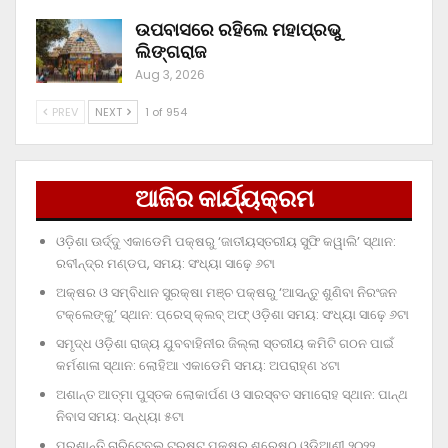
ଉପବାସରେ ରହିଲେ ମହାପ୍ରଭୁ
ଲିଙ୍ଗରାଜ
Aug 3, 2026
PREV
NEXT
1 of 954
ଆଜିର କାର୍ଯ୍ୟକ୍ରମ
ଓଡ଼ିଶା ଊର୍ଦ୍ଦୁ ଏକାଡେମି ପକ୍ଷରୁ ‘ଜାତୀୟସ୍ତରୀୟ ସୁଫି କୱାଲି’ ସ୍ଥାନ:
ରବୀନ୍ଦ୍ର ମଣ୍ଡପ, ସମୟ: ସଂଧ୍ୟା ସାଢ଼େ ୬ଟା
ଅକ୍ଷର ଓ ସମ୍ବିଧାନ ସୁରକ୍ଷା ମଞ୍ଚ ପକ୍ଷରୁ ‘ଆସନ୍ତୁ ଶୁଣିବା ନିରଂଜନ
ଟକ୍‌ଲେଙ୍କୁ’ ସ୍ଥାନ: ପ୍ରେସ୍‌ କ୍ଲବ୍‌ ଅଫ୍‌ ଓଡ଼ିଶା ସମୟ: ସଂଧ୍ୟା ସାଢ଼େ ୬ଟା
ସମୃଦ୍ଧ ଓଡ଼ିଶା ରାଜ୍ୟ ଯୁବବାହିନୀର ଜିଲ୍ଲା ସ୍ତରୀୟ କମିଟି ଗଠନ ପାଇଁ
କର୍ମଶାଳା ସ୍ଥାନ: ଲୋହିଆ ଏକାଡେମି ସମୟ: ଅପରାହ୍‌ଣ ୪ଟା
ଅଶାନ୍ତ ଆତ୍ମା ପୁସ୍ତକ ଲୋକାର୍ପଣ ଓ ସାରସ୍ବତ ସମାରୋହ ସ୍ଥାନ: ପାନ୍ଥ
ନିବାସ ସମୟ: ସନ୍ଧ୍ୟା ୫ଟା
ପ୍ରଶାନ୍ତି ଚାରିଟେବୁଲ୍‌ ଟ୍ରଷ୍ଟ୍‌ ପକ୍ଷରୁ ଶ୍ରେଷ୍ଠ ଓଡ଼ିଆଣୀ ୨୦୨୨