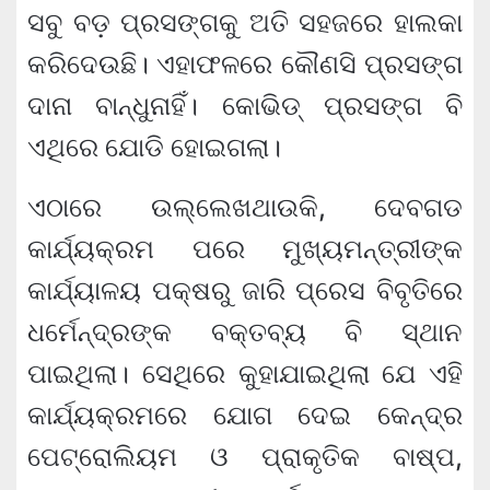
ସବୁ ବଡ଼ ପ୍ରସଙ୍ଗକୁ ଅତି ସହଜରେ ହାଲକା
କରିଦେଉଛି। ଏହାଫଳରେ କୌଣସି ପ୍ରସଙ୍ଗ
ଦାନା ବାନ୍ଧୁନାହିଁ। କୋଭିଡ୍ ପ୍ରସଙ୍ଗ ବି
ଏଥିରେ ଯୋଡି ହୋଇଗଲା।
ଏଠାରେ ଉଲ୍ଲେଖଥାଉକି, ଦେବଗଡ
କାର୍ଯ୍ୟକ୍ରମ ପରେ ମୁଖ୍ୟମନ୍ତ୍ରୀଙ୍କ
କାର୍ଯ୍ୟାଳୟ ପକ୍ଷରୁ ଜାରି ପ୍ରେସ ବିବୃତିରେ
ଧର୍ମେନ୍ଦ୍ରଙ୍କ ବକ୍ତବ୍ୟ ବି ସ୍ଥାନ
ପାଇଥିଲା। ସେଥିରେ କୁହାଯାଇଥିଲା ଯେ ଏହି
କାର୍ଯ୍ୟକ୍ରମରେ ଯୋଗ ଦେଇ କେନ୍ଦ୍ର
ପେଟ୍ରୋଲିୟମ ଓ ପ୍ରାକୃତିକ ବାଷ୍ପ,