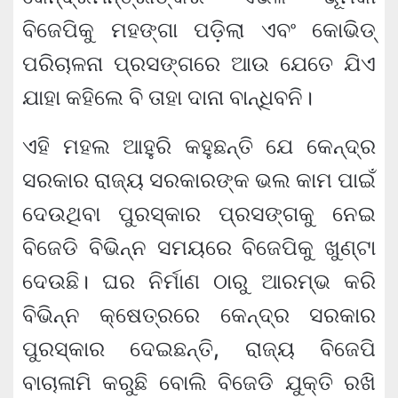
ବିଜେପିକୁ ମହଙ୍ଗା ପଡ଼ିଲା ଏବଂ କୋଭିଡ୍
ପରିଚାଳନା ପ୍ରସଙ୍ଗରେ ଆଉ ଯେତେ ଯିଏ
ଯାହା କହିଲେ ବି ତାହା ଦାନା ବାନ୍ଧିବନି।
ଏହି ମହଲ ଆହୁରି କହୁଛନ୍ତି ଯେ କେନ୍ଦ୍ର
ସରକାର ରାଜ୍ୟ ସରକାରଙ୍କ ଭଲ କାମ ପାଇଁ
ଦେଉଥିବା ପୁରସ୍କାର ପ୍ରସଙ୍ଗକୁ ନେଇ
ବିଜେଡି ବିଭିନ୍ନ ସମୟରେ ବିଜେପିକୁ ଖୁଣ୍ଟା
ଦେଉଛି। ଘର ନିର୍ମାଣ ଠାରୁ ଆରମ୍ଭ କରି
ବିଭିନ୍ନ କ୍ଷେତ୍ରରେ କେନ୍ଦ୍ର ସରକାର
ପୁରସ୍କାର ଦେଇଛନ୍ତି, ରାଜ୍ୟ ବିଜେପି
ବାଚାଳାମି କରୁଛି ବୋଲି ବିଜେଡି ଯୁକ୍ତି ରଖି