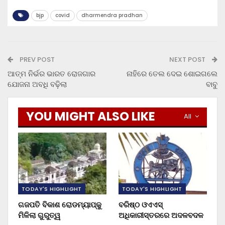
bjp
covid
dharmendra pradhan
PREV POST
NEXT POST
ଆତ୍ମ ନିର୍ଭର ଭାରତ ରୋଜଗାର
ନାହିରେ ତେଲ ଦେଇ ଶୋଇଗଲେ
ଯୋଜନା ଅବଧି ବଢ଼ିଲା
ବାବୁ
YOU MIGHT ALSO LIKE
All
TODAY'S HIGHLIGHT
TODAY'S HIGHLIGHT
ଗଜପତି ବିକାଶ ରୋଡମ୍ୟାପ୍‌କୁ
ବରିଷ୍ଠ ଓଏଏସ୍‌
ମିଳିଲା ଗୁରୁତ୍ୱ
ଅଧିକାରୀସ୍ତରରେ ଅଦଳବଦଳ