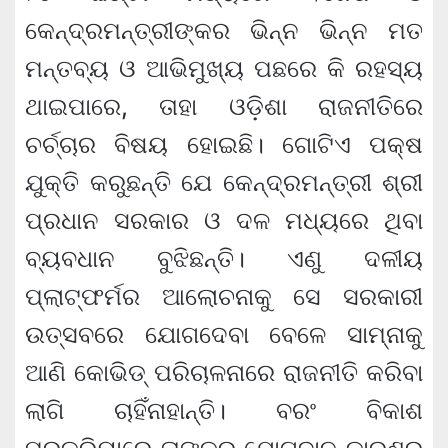
କେନ୍ଦ୍ରମନ୍ତ୍ରୀଙ୍କର ଭିନ୍ନ ଭିନ୍ନ ମତ
ମନ୍ତବ୍ୟ ଓ ଆଭିମୁଖ୍ୟ ପଛରେ କି ରହସ୍ୟ
ଥାଇପାରେ, ତାହା ଓଡ଼ିଶା ରାଜନୀତିରେ
ଚର୍ଚ୍ଚାର ବିଷୟ ହୋଇଛି। ଗୋଟିଏ ପକ୍ଷ
ଯୁକ୍ତି କରୁଛନ୍ତି ଯେ କେନ୍ଦ୍ରମନ୍ତ୍ରୀ ଶ୍ରୀ
ପ୍ରଧାନ ସରକାର ଓ ଦଳ ମଧ୍ୟରେ ଥିବା
ବ୍ୟବଧାନ ବୁଝିଛନ୍ତି। ଏଣୁ ଦଳୀୟ
ପ୍ଲାଟ୍‌ଫର୍ମର ଆଲୋଚନାକୁ ସେ ସରକାରୀ
ଉତ୍ସବରେ ଯୋଗଦେବା ବେଳେ ସାମ୍ନାକୁ
ଆଣି କୋଭିଡ୍‌ ପରିଚାଳନାରେ ରାଜନୀତି କରିବା
ଲାଗି ଚାହିଁନାହାନ୍ତି। ବରଂ ବିକାଶ