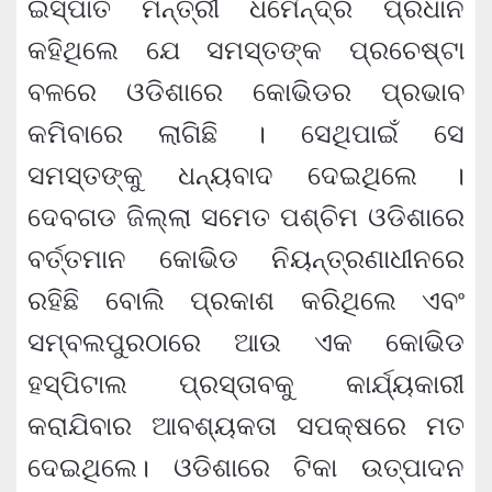
ଇସ୍ପାତ ମନ୍ତ୍ରୀ ଧର୍ମେନ୍ଦ୍ର ପ୍ରଧାନ
କହିଥିଲେ ଯେ ସମସ୍ତଙ୍କ ପ୍ରଚେଷ୍ଟା
ବଳରେ ଓଡିଶାରେ କୋଭିଡର ପ୍ରଭାବ
କମିବାରେ ଲାଗିଛି । ସେଥିପାଇଁ ସେ
ସମସ୍ତଙ୍କୁ ଧନ୍ୟବାଦ ଦେଇଥିଲେ ।
ଦେବଗଡ ଜିଲ୍ଲା ସମେତ ପଶ୍ଚିମ ଓଡିଶାରେ
ବର୍ତ୍ତମାନ କୋଭିଡ ନିୟନ୍ତ୍ରଣାଧୀନରେ
ରହିଛି ବୋଲି ପ୍ରକାଶ କରିଥିଲେ ଏବଂ
ସମ୍ବଲପୁରଠାରେ ଆଉ ଏକ କୋଭିଡ
ହସ୍‌ପିଟାଲ ପ୍ରସ୍ତାବକୁ କାର୍ଯ୍ୟକାରୀ
କରାଯିବାର ଆବଶ୍ୟକତା ସପକ୍ଷରେ ମତ
ଦେଇଥିଲେ। ଓଡିଶାରେ ଟିକା ଉତ୍ପାଦନ