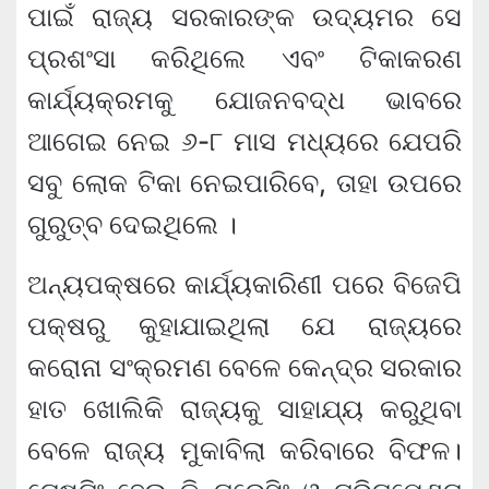
ପାଇଁ ରାଜ୍ୟ ସରକାରଙ୍କ ଉଦ୍ୟମର ସେ
ପ୍ରଶଂସା କରିଥିଲେ ଏବଂ ଟିକାକରଣ
କାର୍ଯ୍ୟକ୍ରମକୁ ଯୋଜନବଦ୍ଧ ଭାବରେ
ଆଗେଇ ନେଇ ୬-୮ ମାସ ମଧ୍ୟରେ ଯେପରି
ସବୁ ଲୋକ ଟିକା ନେଇପାରିବେ, ତାହା ଉପରେ
ଗୁରୁତ୍ବ ଦେଇଥିଲେ ।
ଅନ୍ୟପକ୍ଷରେ କାର୍ଯ୍ୟକାରିଣୀ ପରେ ବିଜେପି
ପକ୍ଷରୁ କୁହାଯାଇଥିଲା ଯେ ରାଜ୍ୟରେ
କରୋନା ସଂକ୍ରମଣ ବେଳେ କେନ୍ଦ୍ର ସରକାର
ହାତ ଖୋଲିକି ରାଜ୍ୟକୁ ସାହାଯ୍ୟ କରୁଥିବା
ବେଳେ ରାଜ୍ୟ ମୁକାବିଲା କରିବାରେ ବିଫଳ।