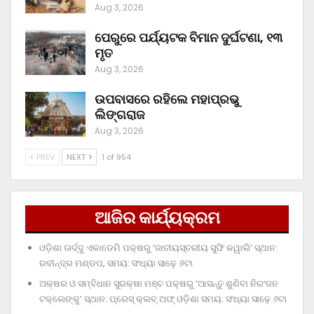
Aug 3, 2026
ପେରୁରେ ପର୍ଯ୍ୟଟକ ବିମାନ ଦୁର୍ଘଟଣା, ୧୩
ମୃତ
Aug 3, 2026
ଉପବାସରେ ରହିଲେ ମହାପ୍ରଭୁ
ଲିଙ୍ଗରାଜ
Aug 3, 2026
PREV
NEXT
1 of 954
ଆଜିର କାର୍ଯ୍ୟକ୍ରମ
ଓଡ଼ିଶା ଊର୍ଦ୍ଦୁ ଏକାଡେମି ପକ୍ଷରୁ ‘ଜାତୀୟସ୍ତରୀୟ ସୁଫି କୱାଲି’ ସ୍ଥାନ:
ରବୀନ୍ଦ୍ର ମଣ୍ଡପ, ସମୟ: ସଂଧ୍ୟା ସାଢ଼େ ୬ଟା
ଅକ୍ଷର ଓ ସମ୍ବିଧାନ ସୁରକ୍ଷା ମଞ୍ଚ ପକ୍ଷରୁ ‘ଆସନ୍ତୁ ଶୁଣିବା ନିରଂଜନ
ଟକ୍‌ଲେଙ୍କୁ’ ସ୍ଥାନ: ପ୍ରେସ୍‌ କ୍ଲବ୍‌ ଅଫ୍‌ ଓଡ଼ିଶା ସମୟ: ସଂଧ୍ୟା ସାଢ଼େ ୬ଟା