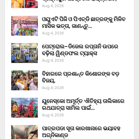
Aug 4, 2026
ଓୟୁଏଟି ପିଜି ଓ ପିଏଚ୍‌ଡି ଛାତ୍ରଙ୍କୁ ମିଳିବ
ମାସିକ ଭତ୍ତା, ଜାଣନ୍ତୁ…
Aug 4, 2026
ପେଟ୍ରୋଲ-ଡିଜେଲ ରପ୍ତାନି ଉପରେ
ବଢ଼ିଲା ୱିଣ୍ଡଫଲ ଟ୍ୟାକ୍ସ
Aug 4, 2026
ବିହାରରେ ପ୍ରଶାନ୍ତ କିଶୋରଙ୍କ ବଡ଼
ବିଜୟ,
Aug 4, 2026
ୟୁନେସ୍କୋ ଅମୂର୍ତ୍ତ ଐତିହ୍ୟ ତାଲିକାରେ
ରଥଯାତ୍ରା ସାମିଲ ପାଇଁ…
Aug 4, 2026
ପାତ୍ରପଡା ସୂତା କାରଖାନାରେ ଭୟାବହ
ଅଗ୍ନିକାଣ୍ଡ