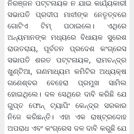
ନିରଞ୍ଜନ ପଟ୍ଟନାୟକ ନ ଯାଇ କାର୍ଯ୍ୟକାରୀ
ସଭାପତି ପ୍ରଦୀପ ମାଝୀଙ୍କ ନେତୃତ୍ବରେ
ଗୋଟିଏ ଟିମ୍ ପଠାଇଲେ। ଏଥିରେ
ଅନ୍ୟମାନଙ୍କ ମଧ୍ୟରେ ବିଧାୟକ ସୁରେଶ
ରାଉତରାୟ, ପୂର୍ବତନ ପ୍ରଦେଶ କଂଗ୍ରେସ
ସଭାପତି ଶରତ ପଟ୍ଟନାୟକ, ରାମଚନ୍ଦ୍ର
ଖୁଣ୍ଟିଆ, ଗଣମାଧ୍ୟମ କମିଟିର ଅଧ୍ୟକ୍ଷ
ଗଣେଶ୍ବର ବେହେରା ପ୍ରମୁଖ ସାମିଲ
ହୋଇଥିଲେ। ଦଳ ସେଥିରେ ଦାବି କରିଛି ଯେ
ଗୁପ୍ତ ଫୋନ୍ ଟ୍ୟାପିଂ କେନ୍ଦ୍ର ସରକାର
ନିଜେ କରିଛନ୍ତି। ଏହା ଏକ ରାଷ୍ଟ୍ରଦୋହ
ଅପରାଧ ଏବଂ କଂଗ୍ରେସ ଦଳ ଦାବି କରୁଛି ଯେ