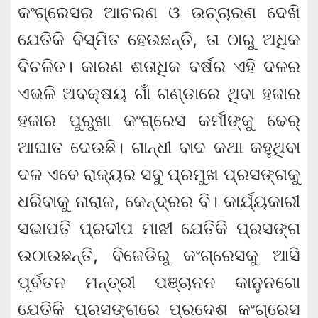
କଂଗ୍ରେସର ଆଚରଣ ଓ ଉଚ୍ଚାରଣ ଦେଖି
ଯେତିକି ବିସ୍ମିତ ହେଉଛନ୍ତି, ତା ଠାରୁ ଅଧିକ
ବିଚଳିତ। କାରଣ ଶତାଧିକ ବର୍ଷର ଏହି ଦଳର
ଏଭଳି ଅବକ୍ଷୟ ଗାଁ ଗଣ୍ଡାରେ ଥିବା ହଜାର
ହଜାର ପୁରୁଖା କଂଗ୍ରେସ କର୍ମୀଙ୍କୁ ଢେର୍
ଆଘାତ ଦେଉଛି। ଗାନ୍ଧୀ ବାଦ କଥା କହୁଥିବା
ଦଳ ଏବେ ରାଜ୍ୟର ସବୁ ପ୍ରମୁଖ ପ୍ରସଙ୍ଗକୁ
ଧରିବାକୁ ନାରାଜ, କେନ୍ଦ୍ରର ବି। କାର୍ଯ୍ୟକାରୀ
ସଭାପତି ପ୍ରଦୀପ ମାଝୀ ଯେତିକି ପ୍ରସଙ୍ଗ
ଉଠାଉଛନ୍ତି, ବିଜେଡିରୁ କଂଗ୍ରେସକୁ ଆସି
ପୂର୍ବତନ ମନ୍ତ୍ରୀ ପଞ୍ଚାନନ କାନୁନଗୋ
ଯେତିକି ପ୍ରସଙ୍ଗରେ ପ୍ରଦେଶ କଂଗ୍ରେସ