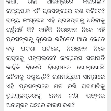
କଥା, ତାହା ଆରମ୍ଭରେ କରାଗଲା?
ରାଜ୍ୟପାଳ ଏହି ପ୍ରସଙ୍ଗରେ କଣ କରିବେ?
ରାଜ୍ୟ କଂଗ୍ରେସ ଏହି ପ୍ରସଙ୍ଗକୁ ଧରିବାକୁ
ଚାହୁଁନାହିଁ କି? କାହିଁକି ନିରଞ୍ଜନ ନିଜେ ଏହି
ପ୍ରସଙ୍ଗରୁ ଦୂରେଇ ରହିଲେ? ଆଉ କେତେ
ବଡ଼ ଘଟଣା ଘଟିଲେ, ନିରଞ୍ଜନ ନିଜେ
ରାସ୍ତାକୁ ଓହ୍ଲାଇବେ? କଂଗ୍ରେସ ସଭାପତି
କାହିଁକି ବିଜେପି ବିରୋଧରେ ଖୋଲାଖୋଲି
କହିବାକୁ ଡରୁଛନ୍ତି? ଗଣମାଧ୍ୟମ ସାମ୍ନାରେ
ଏହି ପ୍ରସଙ୍ଗରେ ମତ ରଖି ଘଟଣାଟିକୁ
ତୃଣମୂଳସ୍ତରକୁ ନେବା ଲାଗି ତାଙ୍କର
ଅନାଗ୍ରହ ପଛରେ କାରଣ କଣ?