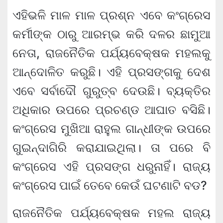
ଏହିଭଳି ମାଳ ମାଳ ପ୍ରଶ୍ନ ଏବେ କଂଗ୍ରେସ
କର୍ମୀଙ୍କ ଠାରୁ ଆରମ୍ଭ କରି ଦଳର ଛାମୁଆ
ନେତା, ରାଜନୈତିକ ପର୍ଯ୍ୟବେକ୍ଷକ ମହଲକୁ
ଆନ୍ଦୋଳିତ କରୁଛି। ଏହି ପ୍ରସଙ୍ଗକୁ ଦେଶ
ଏବେ ସର୍ବାଦୌ ଗୁରୁତ୍ବ ଦେଉଛି। ବ୍ୟକ୍ତିର
ଅଧିକାର ଉପରେ ପ୍ରଚଣ୍ଡ ଆଘାତ ବସିଛି।
କଂଗ୍ରେସ ମୁଖିଆ ରାହୁଲ ଗାନ୍ଧୀଙ୍କ ଉପରେ
ଗୁଇନ୍ଦାଗିରି କରାଯାଇଥିଲା। ତା ପରେ ବି
କଂଗ୍ରେସ ଏହି ପ୍ରସଙ୍ଗ ଧରୁନାହିଁ। ରାଜ୍ୟ
କଂଗ୍ରେସ ପାଇଁ ତେବେ କେଉଁ ଘଟଣାଟି ବଡ?
ରାଜନୈତିକ ପର୍ଯ୍ୟବେକ୍ଷକ ମହଲ ରାଜ୍ୟ