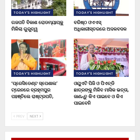
TODAY'S HIGHLIGHT
TODAY'S HIGHLIGHT
ଗଜପତି ବିକାଶ ରୋଡମ୍ୟାପ୍‌କୁ
ବରିଷ୍ଠ ଓଏଏସ୍‌
ମିଳିଲା ଗୁରୁତ୍ୱ
ଅଧିକାରୀସ୍ତରରେ ଅଦଳବଦଳ
TODAY'S HIGHLIGHT
TODAY'S HIGHLIGHT
‘ପ୍ରେସିଡେଣ୍ଟ ସ୍ପେଶାଲ’
ଓୟୁଏଟି ପିଜି ଓ ପିଏଚ୍‌ଡି
ଟ୍ରେନରେ ବ୍ରହ୍ମପୁର
ଛାତ୍ରଙ୍କୁ ମିଳିବ ମାସିକ ଭତ୍ତା,
ପହଞ୍ଚିଲେ ରାଷ୍ଟ୍ରପତି,
ଜାଣନ୍ତୁ କିଏ ପାଇବେ ଓ କିଏ
ପାଇବେନି
PREV
NEXT