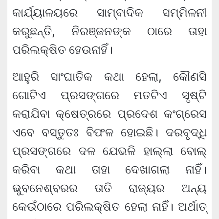
କାର୍ଯ୍ୟାଳୟରେ ସାମ୍ବାଦିକ ସମ୍ମିଳନୀ
କରୁଛନ୍ତି, ନିରଞ୍ଜନଙ୍କ ଠାରେ ତାହା
ପରିଲକ୍ଷିତ ହେଉନାହିଁ।
ଆହୁରି ସାଂଘାତିକ କଥା ହେଲା, କୌଣସି
ଗୋଟିଏ ପ୍ରସଙ୍ଗରେ ମତଟିଏ ସୃଷ୍ଟି
କରାଯିବା କ୍ଷେତ୍ରରେ ପ୍ରଦେଶ କଂଗ୍ରେସ
ଏବେ ବସ୍ତୁତଃ ବିଫଳ ହୋଇଛି। ଦରବୃଦ୍ଧି
ପ୍ରସଙ୍ଗରେ ଦଳ ଯେଭଳି ହାଲ୍ଲା ବୋଲ୍
କରିବା କଥା ତାହା ଦେଖାଗଲା ନାହିଁ।
ଭୁବନେଶ୍ବରର ତାତି ରାଜ୍ୟର ଅନ୍ୟ
କେଉଁଠାରେ ପରିଲକ୍ଷିତ ହେଲା ନାହିଁ। ଅର୍ଥାତ୍