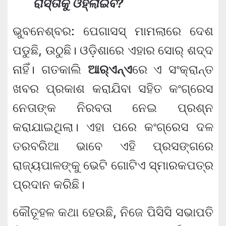
ରାସ୍ତାକୁ ଓହ୍ଲାଇବ?
ଭୁବନେଶ୍ବର: ପେଗାସସ୍ ମାମଲାରେ ଦେଶ
ପଡୁଛି, ଉଠୁଛି। ଓଡ଼ିଶାରେ ଏହାର ସୋର୍ ଶଦ୍ଦ
ନାହିଁ। ଗତକାଲି
ଆର୍‌ଏନ୍ଏ
ରେ ଏ ସଂକ୍ରାନ୍ତ
ଖବର ପ୍ରକାଶ କରାଯିବା ସହିତ କଂଗ୍ରେସ
ନେତାଙ୍କ ନିରବତା ନେଇ ପ୍ରଶ୍ନ
କରାଯାଇଥିଲା। ଏହା ପରେ କଂଗ୍ରେସ ଦଳ
ତରବରିଆ ଭାବେ ଏହି ପ୍ରସଙ୍ଗରେ
ରାଜ୍ୟପାଳଙ୍କୁ ଭେଟି ଗୋଟିଏ ସ୍ମାରକପତ୍ର
ପ୍ରଦାନ କରିଛି।
କୌତୂହଳ କଥା ହେଉଛି, ନିଜେ ପିସିସି ସଭାପତି