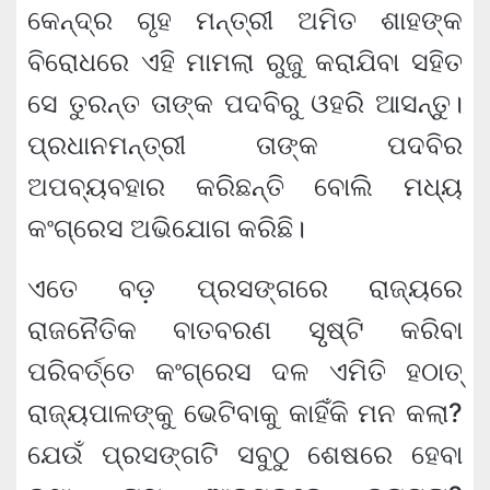
କେନ୍ଦ୍ର ଗୃହ ମନ୍ତ୍ରୀ ଅମିତ ଶାହଙ୍କ
ବିରୋଧରେ ଏହି ମାମଲା ରୁଜୁ କରାଯିବା ସହିତ
ସେ ତୁରନ୍ତ ତାଙ୍କ ପଦବିରୁ ଓହରି ଆସନ୍ତୁ।
ପ୍ରଧାନମନ୍ତ୍ରୀ ତାଙ୍କ ପଦବିର
ଅପବ୍ୟବହାର କରିଛନ୍ତି ବୋଲି ମଧ୍ୟ
କଂଗ୍ରେସ ଅଭିଯୋଗ କରିଛି।
ଏତେ ବଡ଼ ପ୍ରସଙ୍ଗରେ ରାଜ୍ୟରେ
ରାଜନୈତିକ ବାତବରଣ ସୃୃଷ୍ଟି କରିବା
ପରିବର୍ତ୍ତେ କଂଗ୍ରେସ ଦଳ ଏମିତି ହଠାତ୍
ରାଜ୍ୟପାଳଙ୍କୁ ଭେଟିବାକୁ କାହିଁକି ମନ କଲା?
ଯେଉଁ ପ୍ରସଙ୍ଗଟି ସବୁଠୁ ଶେଷରେ ହେବା