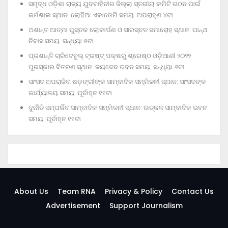
ସମୃଦ୍ଧ ଓଡ଼ିଶା ରାଜ୍ୟ ଯୁବବାହିନୀର ଜିଲ୍ଲା ସ୍ତରୀୟ କମିଟି ଗଠନ ପାଇଁ
କର୍ମଶାଳା ସ୍ଥାନ: ଲୋହିଆ ଏକାଡେମି ସମୟ: ଅପରାହ୍‌ଣ ୪ଟା
ଅଶାନ୍ତ ଆତ୍ମା ପୁସ୍ତକ ଲୋକାର୍ପଣ ଓ ସାରସ୍ବତ ସମାରୋହ ସ୍ଥାନ: ପାନ୍ଥ
ନିବାସ ସମୟ: ସନ୍ଧ୍ୟା ୫ଟା
ପ୍ରଶାନ୍ତି ଚାରିଟେବୁଲ୍‌ ଟ୍ରଷ୍ଟ୍‌ ପକ୍ଷରୁ ଶ୍ରେଷ୍ଠ ଓଡ଼ିଆଣୀ ୨୦୨୨
ପୁରସ୍କାର ବିତରଣ ସ୍ଥାନ: ଜୟଦେବ ଭବନ ସମୟ: ସନ୍ଧ୍ୟା ୬ଟା
ସାଂସଦ ଅପରାଜିତା ଷଡ଼ଙ୍ଗୀଙ୍କ ସାମ୍ବାଦିକ ସମ୍ମିଳନୀ ସ୍ଥାନ: ସାଂସଦଙ୍କ
କାର୍ଯ୍ୟାଳୟ ସମୟ: ପୂର୍ବାହ୍ନ ୧୧ଟା
ଦୁର୍ନୀତି ସମ୍ପର୍କିତ ସାମ୍ବାଦିକ ସମ୍ମିଳନୀ ସ୍ଥାନ: ଉତ୍କଳ ସାମ୍ବାଦିକ ଭବନ
ସମୟ: ପୂର୍ବାହ୍ନ ୧୧ଟା
About Us
Team RNA
Privacy & Policy
Contact Us
Advertisement
Support Journalism