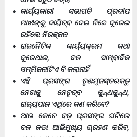
କାର୍ଯ୍ୟକାରୀ ସଭାପତି ପ୍ରଦୀପ
ମାଝୀଙ୍କୁ ଦାୟିତ୍ବ ଦେଇ ନିଜେ ଦୂରେଇ
ରହିଲେ ନିରଞ୍ଜନ
ରାଜନୈତିକ କାର୍ଯ୍ୟକ୍ରମ କଥା
ଦୂୂରେଥାଉ, ଦଳ ସାମ୍ବାଦିକ
ସମ୍ମିଳନୀଟିଏ ବି କଲାନାହିଁ
ଏହି ପ୍ରସଙ୍ଗ ତୃଣମୂଳସ୍ତରକତୁ
ନେବାକୁ ନେତୃତ୍ବ କୁନ୍ଥକୁନ୍ଥ,
ରାଜ୍ୟପାଳ ଏଥିରେ କଣ କରିବେ?
ଆଉ କେତେ ବଡ଼ ପ୍ରସଙ୍ଗ ଘଟିଲେ
ଦଳ କଡା ଆଭିମୁଖ୍ୟ ଗ୍ରହଣ କରିବ,