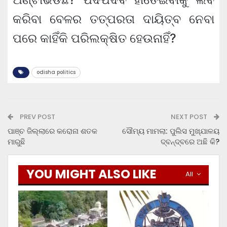
କରିବା ବେଳର ତତ୍ପରତା ଦାୟିତ୍ବ ନେବା
ପରେ କାହିଁକି ପରିଲକ୍ଷିତ ହେଉନାହିଁ?
odisha politics
PREV POST
NEXT POST
ପାଞ୍ଚ ଜିଲ୍ଲାରେ କରୋନା ଶତକ
ସୌମ୍ୟ ମାମଲା: ପୁଲିସ ମୁଖ୍ଯାଳୟ
ମାରୁଛି
ଦ୍ବନ୍ଦ୍ବରେ ଅଛି କି?
YOU MIGHT ALSO LIKE
All