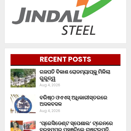
RECENT POSTS
ଗଜପତି ବିକାଶ ରୋଡମ୍ୟାପ୍‌କୁ ମିଳିଲା
ଗୁରୁତ୍ୱ
Aug 4, 2026
ବରିଷ୍ଠ ଓଏଏସ୍‌ ଅଧିକାରୀସ୍ତରରେ
ଅଦଳବଦଳ
Aug 4, 2026
‘ପ୍ରେସିଡେଣ୍ଟ ସ୍ପେଶାଲ’ ଟ୍ରେନରେ
ବ୍ରହ୍ମପୁର ପହଞ୍ଚିଲେ ରାଷ୍ଟ୍ରପତି,