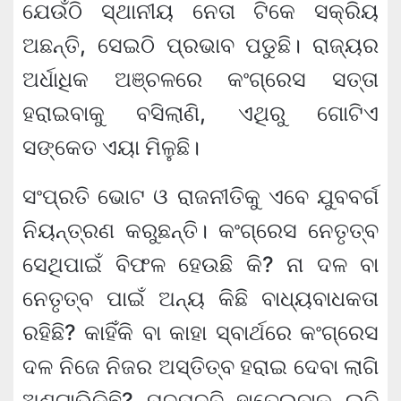
ଯେଉଁଠି ସ୍ଥାନୀୟ ନେତା ଟିକେ ସକ୍ରିୟ
ଅଛନ୍ତି, ସେଇଠି ପ୍ରଭାବ ପଡୁଛି। ରାଜ୍ୟର
ଅର୍ଧାଧିକ ଅଞ୍ଚଳରେ କଂଗ୍ରେସ ସତ୍ତା
ହରାଇବାକୁ ବସିଲାଣି, ଏଥିରୁ ଗୋଟିଏ
ସଙ୍କେତ ଏୟା ମିଳୁଛି।
ସଂପ୍ରତି ଭୋଟ ଓ ରାଜନୀତିକୁ ଏବେ ଯୁବବର୍ଗ
ନିୟନ୍ତ୍ରଣ କରୁଛନ୍ତି। କଂଗ୍ରେସ ନେତୃତ୍ବ
ସେଥିପାଇଁ ବିଫଳ ହେଉଛି କି? ନା ଦଳ ବା
ନେତୃତ୍ବ ପାଇଁ ଅନ୍ୟ କିଛି ବାଧ୍ୟବାଧକତା
ରହିଛି? କାହିଁକି ବା କାହା ସ୍ବାର୍ଥରେ କଂଗ୍ରେସ
ଦଳ ନିଜେ ନିଜର ଅସ୍ତିତ୍ବ ହରାଇ ଦେବା ଲାଗି
ଅଣ୍ଟାଭିଡିଛି? ପଦପଦବି ହାତେଇବାକୁ ଲବି