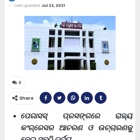
Last updated
Jul 22, 2021
0
Share
ପେଗାସସ୍ ପ୍ରସଙ୍ଗରେ ରାଜ୍ୟ
କଂଗ୍ରେସର ଆଚରଣ ଓ ଉଚ୍ଚାରଣକୁ
ନେଇ ସବୁଠି ଚର୍ଚ୍ଚା