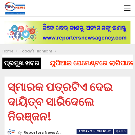
Home
Today's Highlight
ପ୍ରମୁଖ ଖବର
ୟୁପିଆଇ ପେମେଣ୍ଟରେ ଲାଗିପାରେ ଚାର୍ଜ
ସ୍ମାରକ ପତ୍ରଟିଏ ଦେଇ
ଦାୟିତ୍ବ ସାରିଦେଲେ
ନିରଞ୍ଜନ!
TODAY'S HIGHLIGHT
ରାଜନୀତି
By
Reporters News Agency