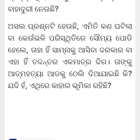
ବାହାଦୁରୀ ନେଉଛି?
ଅସଲ ପ୍ରଶ୍ନଟି ହେଉଛି, ଏମିତି କଣ ଘଟିଲା
ବା କେଉଁଭଳି ପରିସ୍ଥିତିରେ ସୌମ୍ୟ ପୋଡି
ହେଲେ, ତାହା ହିଁ ସାମ୍ନାକୁ ଆସିବା ଦରକାର ବା
ଏହା ହିଁ ତଦନ୍ତର ଏକମାତ୍ର ଦିଗ। ତାଙ୍କୁ
ଆତ୍ମହତ୍ୟା ଆଡକୁ ଠେଲି ଦିଆଯାଇଛି କି?
ଯଦି ହଁ, ଏଥିରେ କାହାର ଭୂମିକା ରହିଛି?