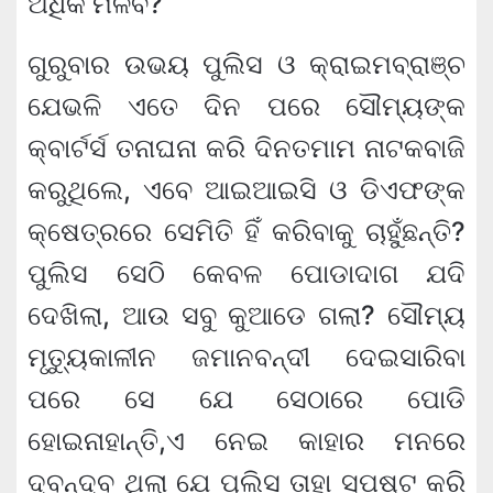
ଅଧିକ ମିଳିବ?
ଗୁରୁବାର ଉଭୟ ପୁଲିସ ଓ କ୍ରାଇମବ୍ରାଞ୍ଚ
ଯେଭଳି ଏତେ ଦିନ ପରେ ସୌମ୍ୟଙ୍କ
କ୍ବାର୍ଟର୍ସ ତନାଘନା କରି ଦିନତମାମ ନାଟକବାଜି
କରୁଥିଲେ, ଏବେ ଆଇଆଇସି ଓ ଡିଏଫଙ୍କ
କ୍ଷେତ୍ରରେ ସେମିତି ହିଁ କରିବାକୁ ଚାହୁଁଛନ୍ତି?
ପୁଲିସ ସେଠି କେବଳ ପୋଡାଦାଗ ଯଦି
ଦେଖିଲା, ଆଉ ସବୁ କୁଆଡେ ଗଲା? ସୌମ୍ୟ
ମୃତ୍ୟୁକାଳୀନ ଜମାନବନ୍ଦୀ ଦେଇସାରିବା
ପରେ ସେ ଯେ ସେଠାରେ ପୋଡି
ହୋଇନାହାନ୍ତି,ଏ ନେଇ କାହାର ମନରେ
ଦ୍ବନ୍ଦ୍ବ ଥିଲା ଯେ ପୁଲିସ ତାହା ସ୍ପଷ୍ଟ କରି