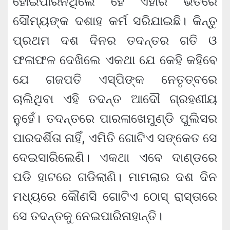
ହୋଇପାରିନଥିଲେ ହେଁ ଏହାରି ଭିତରେ
ସୌମ୍ୟଙ୍କ ଦଶାହ କର୍ମ ସରିଯାଇଛି। କିନ୍ତୁ
ପ୍ରଥମ ଦଶ ଦିନର ତଦନ୍ତର ଗତି ଓ
ଫଳାଫଳ ଦେଖିଲେ ଏକଥା ଯେ କେହି କହିବେ
ଯେ ଗଜପତି ଏସ୍‌ପିଙ୍କ ନେତୃତ୍ବରେ
ଚାଲିଥିବା ଏହି ତଦନ୍ତ ଆଦୌ ଗ୍ରହଣୀୟ
ନୁହେଁ। ତଦନ୍ତରେ ପାରଳାଖେମୁଣ୍ଡି ପୁଲିସର
ପାରଦର୍ଶିତା ନାହିଁ, ଏମିତି ଗୋଟିଏ ସଙ୍କେତ ସେ
ଦେଇସାରିଲେଣି। ଏକଥା ଏବେ ଦାଣ୍ଡରେ
ପଡି ହାଟରେ ଗଡିଲାଣି। ମାମଲାର ଦଶ ଦିନ
ମଧ୍ୟରେ କୌଣସି ଗୋଟିଏ ଠୋସ୍ ରାସ୍ତାରେ
ସେ ତଦନ୍ତକୁ ନେଇପାରିନାହାନ୍ତି।