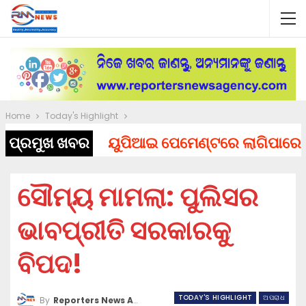
Home
Today's Highlight
ପ୍ରମୁଖ ଖବର
ୟୁପିଆଇ ପେମେଣ୍ଟରେ ଲାଗିପାରେ ଚାର୍ଜ,
ସୌମ୍ୟ ମାମଲା: ପୁଲିସର
ଭାବପ୍ରୀତି ସରକାରକୁ
ବିପଦ!
TODAY'S HIGHLIGHT
ଅପରାଧ
By
Reporters News Agency