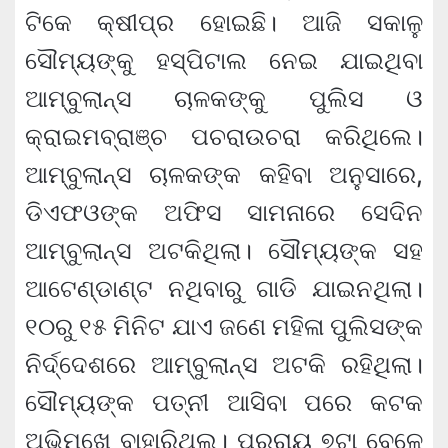
ଟିକେ କ୍ଷୀପ୍ର ହୋଇଛି। ଆଜି ସକାଳୁ
ସୌମ୍ୟଙ୍କୁ ହସ୍ପିଟାଲ ନେଇ ଯାଇଥିବା
ଆମ୍ବୁଲାନ୍ସ ଚାଳକଙ୍କୁ ପୁଲିସ ଓ
କ୍ରାଇମବ୍ରାଞ୍ଚ ପଚରାଉଚରା କରିଥିଲେ।
ଆମ୍ବୁଲାନ୍ସ ଚାଳକଙ୍କ କହିବା ଅନୁସାରେ,
ଡିଏଫଓଙ୍କ ଅଫିସ ସାମନାରେ ସେଦିନ
ଆମ୍ବୁଲାନ୍ସ ଅଟକିଥିଲା। ସୌମ୍ୟଙ୍କ ସହ
ଆଟେଣ୍ଡାଣ୍ଟ ନଥିବାରୁ ଗାଡି ଯାଇନଥିଲା।
୧୦ରୁ ୧୫ ମିନିଟ ଯାଏ ଜଣେ ମହିଳା ପୁଲିସଙ୍କ
ନିର୍ଦ୍ଦେଶରେ ଆମ୍ବୁଲାନ୍ସ ଅଟକି ରହିଥିଲା।
ସୌମ୍ୟଙ୍କ ପତ୍ନୀ ଆସିବା ପରେ କଟକ
ଅଭିମୁଖେ ବାହାରିଥିଲୁ। ପ୍ର୍ରାୟ ୭ଟା ବେଳେ