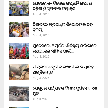
ପେଟ୍ରୋଲ-ଡିଜେଲ ରପ୍ତାନି ଉପରେ
ବଢ଼ିଲା ୱିଣ୍ଡଫଲ ଟ୍ୟାକ୍ସ
Aug 4, 2026
ବିହାରରେ ପ୍ରଶାନ୍ତ କିଶୋରଙ୍କ ବଡ଼
ବିଜୟ,
Aug 4, 2026
ୟୁନେସ୍କୋ ଅମୂର୍ତ୍ତ ଐତିହ୍ୟ ତାଲିକାରେ
ରଥଯାତ୍ରା ସାମିଲ ପାଇଁ…
Aug 4, 2026
ପାତ୍ରପଡା ସୂତା କାରଖାନାରେ ଭୟାବହ
ଅଗ୍ନିକାଣ୍ଡ
Aug 3, 2026
ପେରୁରେ ପର୍ଯ୍ୟଟକ ବିମାନ ଦୁର୍ଘଟଣା, ୧୩
ମୃତ
Aug 3, 2026