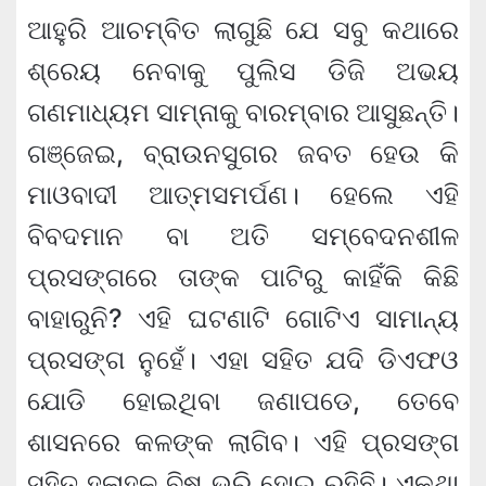
ଆହୁରି ଆଚମ୍ବିତ ଲାଗୁଛି ଯେ ସବୁ କଥାରେ
ଶ୍ରେୟ ନେବାକୁ ପୁଲିସ ଡିଜି ଅଭୟ
ଗଣମାଧ୍ୟମ ସାମ୍ନାକୁ ବାରମ୍ବାର ଆସୁଛନ୍ତି।
ଗଞ୍ଜେଇ, ବ୍ରାଉନସୁଗର ଜବତ ହେଉ କି
ମାଓବାଦୀ ଆତ୍ମସମର୍ପଣ। ହେଲେ ଏହି
ବିବଦମାନ ବା ଅତି ସମ୍ବେଦନଶୀଳ
ପ୍ରସଙ୍ଗରେ ତାଙ୍କ ପାଟିରୁ କାହିଁକି କିଛି
ବାହାରୁନି? ଏହି ଘଟଣାଟି ଗୋଟିଏ ସାମାନ୍ୟ
ପ୍ରସଙ୍ଗ ନୁହେଁ। ଏହା ସହିତ ଯଦି ଡିଏଫଓ
ଯୋଡି ହୋଇଥିବା ଜଣାପଡେ, ତେବେ
ଶାସନରେ କଳଙ୍କ ଲାଗିବ। ଏହି ପ୍ରସଙ୍ଗ
ସହିତ ହଳାହଳ ବିଷ ଭରି ହୋଇ ରହିଛି। ଏକଥା