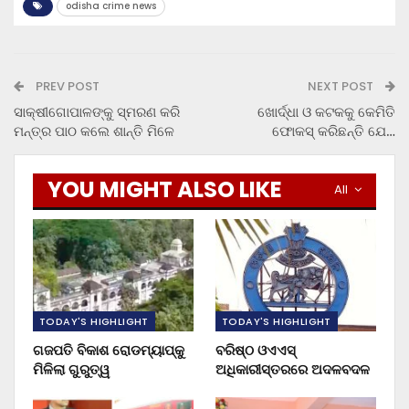
odisha crime news
PREV POST
NEXT POST
ସାକ୍ଷୀଗୋପାଳଙ୍କୁ ସ୍ମରଣ କରି
ଖୋର୍ଦ୍ଧା ଓ କଟକକୁ କେମିତି
ମନ୍ତ୍ର ପାଠ କଲେ ଶାନ୍ତି ମିଳେ
ଫୋକସ୍ କରିଛନ୍ତି ଯେ…
YOU MIGHT ALSO LIKE
All
TODAY'S HIGHLIGHT
TODAY'S HIGHLIGHT
ଗଜପତି ବିକାଶ ରୋଡମ୍ୟାପ୍‌କୁ
ବରିଷ୍ଠ ଓଏଏସ୍‌
ମିଳିଲା ଗୁରୁତ୍ୱ
ଅଧିକାରୀସ୍ତରରେ ଅଦଳବଦଳ