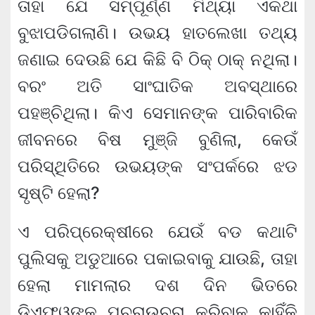
ତାହା ଯେ ସମ୍ପୂର୍ଣ୍ଣ ମିଥ୍ୟା ଏକଥା
ବୁଝାପଡିଗଲାଣି। ଉଭୟ ହାତଲେଖା ତଥ୍ୟ
ଜଣାଇ ଦେଉଛି ଯେ କିଛି ବି ଠିକ୍ ଠାକ୍ ନଥିଲା।
ବରଂ ଅତି ସାଂଘାତିକ ଅବସ୍ଥାରେ
ପହଞ୍ଚିଥିଲା। କିଏ ସେମାନଙ୍କ ପାରିବାରିକ
ଜୀବନରେ ବିଷ ମୁଞ୍ଜି ବୁଣିଲା, କେଉଁ
ପରିସ୍ଥିତିରେ ଉଭୟଙ୍କ ସଂପର୍କରେ ଝଡ
ସୃଷ୍ଟି ହେଲା?
ଏ ପରିପ୍ରେକ୍ଷୀରେ ଯେଉଁ ବଡ କଥାଟି
ପୁଲିସକୁ ଅଡୁଆରେ ପକାଇବାକୁ ଯାଉଛି, ତାହା
ହେଲା ମାମଲାର ଦଶ ଦିନ ଭିତରେ
ଡିଏଫଓଙ୍କୁ ପଚରାଉଚରା କରିବାକୁ କାହିଁକି