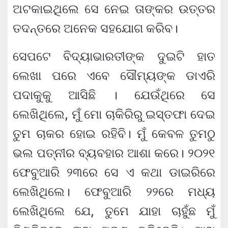
ଅଟକାଇଥିଲେ ସେ ନେଇ ତାଙ୍କର ଉତ୍ତର
ତଦନ୍ତରେ ଅନେକ ସହଯୋଗ କରିବ।
ସେପଟେ ବିଦ୍ୟାଭାରତୀଙ୍କ ଦୁଇଟି ହାତ
ଲେଖା ପରେ ଏବେ ସୌମ୍ୟଙ୍କ ଡାଏରି
ପଦାକୁକୁ ଆସିଛି । ଯେଉଁଥିରେ ସେ
ଲେଖିଥିଲେ, ମୁଁ ମୋ ଚାକିରିରୁ ଇସ୍ତଫା ଦେଇ
ତୁମ ଚାକର ହୋଇ ରହିବି। ମୁଁ କେବଳ ତୁମଠୁ
ଭଲ ପତ୍ନୀର ବ୍ୟବହାର ଆଶା କରେ। ୨୦୨୧
ଫେବୁଆରି ୨୩ରେ ସେ ଏ କଥା ଡାଇରିରେ
ଲେଖିଥିଲେ। ଫେବୁଆରି ୨୨ରେ ମଧ୍ୟ
ଲେଖିଥିଲେ ଯେ, ତୁମେ ଯାହା ଚାହୁଁଛ ମୁଁ