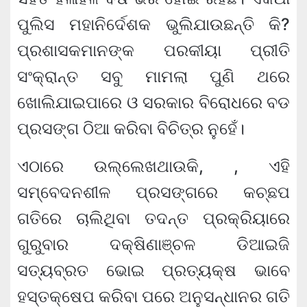
ପୁଲିସ ମହାନିର୍ଦେଶକ ଭୁଲିଯାଉଛନ୍ତି କି?
ପ୍ରଶାସକମାନଙ୍କ ପରକୀୟା ପ୍ରୀତି
ସଂକ୍ରାନ୍ତ ସବୁ ମାମଲା ପୁଣି ଥରେ
ଖୋଲିଯାଇପାରେ ଓ ସରକାର ବିରୋଧରେ ବଡ
ପ୍ରସଙ୍ଗ ଠିଆ କରିବା ବିଚିତ୍ର ନୁହେଁ।
ଏଠାରେ ଉଲ୍ଲେଖଥାଉକି, , ଏହି
ସମ୍ବେଦନଶୀଳ ପ୍ରସଙ୍ଗରେ କଚ୍ଛପ
ଗତିରେ ଚାଲିଥିବା ତଦନ୍ତ ପ୍ରକ୍ରିୟାରେ
ଗୁରୁବାର ଦକ୍ଷିଣାଞ୍ଚଳ ଡିଆଇଜି
ସତ୍ୟବ୍ରତ ଭୋଇ ପ୍ରତ୍ୟକ୍ଷ ଭାବେ
ହସ୍ତକ୍ଷେପ କରିବା ପରେ ଅନୁସନ୍ଧାନର ଗତି