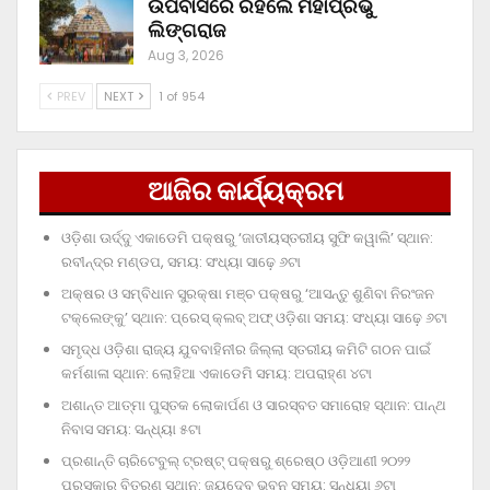
ଉପବାସରେ ରହିଲେ ମହାପ୍ରଭୁ
ଲିଙ୍ଗରାଜ
Aug 3, 2026
PREV
NEXT
1 of 954
ଆଜିର କାର୍ଯ୍ୟକ୍ରମ
ଓଡ଼ିଶା ଊର୍ଦ୍ଦୁ ଏକାଡେମି ପକ୍ଷରୁ ‘ଜାତୀୟସ୍ତରୀୟ ସୁଫି କୱାଲି’ ସ୍ଥାନ:
ରବୀନ୍ଦ୍ର ମଣ୍ଡପ, ସମୟ: ସଂଧ୍ୟା ସାଢ଼େ ୬ଟା
ଅକ୍ଷର ଓ ସମ୍ବିଧାନ ସୁରକ୍ଷା ମଞ୍ଚ ପକ୍ଷରୁ ‘ଆସନ୍ତୁ ଶୁଣିବା ନିରଂଜନ
ଟକ୍‌ଲେଙ୍କୁ’ ସ୍ଥାନ: ପ୍ରେସ୍‌ କ୍ଲବ୍‌ ଅଫ୍‌ ଓଡ଼ିଶା ସମୟ: ସଂଧ୍ୟା ସାଢ଼େ ୬ଟା
ସମୃଦ୍ଧ ଓଡ଼ିଶା ରାଜ୍ୟ ଯୁବବାହିନୀର ଜିଲ୍ଲା ସ୍ତରୀୟ କମିଟି ଗଠନ ପାଇଁ
କର୍ମଶାଳା ସ୍ଥାନ: ଲୋହିଆ ଏକାଡେମି ସମୟ: ଅପରାହ୍‌ଣ ୪ଟା
ଅଶାନ୍ତ ଆତ୍ମା ପୁସ୍ତକ ଲୋକାର୍ପଣ ଓ ସାରସ୍ବତ ସମାରୋହ ସ୍ଥାନ: ପାନ୍ଥ
ନିବାସ ସମୟ: ସନ୍ଧ୍ୟା ୫ଟା
ପ୍ରଶାନ୍ତି ଚାରିଟେବୁଲ୍‌ ଟ୍ରଷ୍ଟ୍‌ ପକ୍ଷରୁ ଶ୍ରେଷ୍ଠ ଓଡ଼ିଆଣୀ ୨୦୨୨
ପୁରସ୍କାର ବିତରଣ ସ୍ଥାନ: ଜୟଦେବ ଭବନ ସମୟ: ସନ୍ଧ୍ୟା ୬ଟା