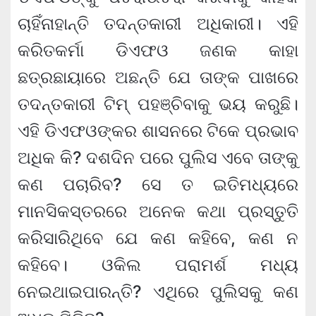
ଚାହିଁନାହାନ୍ତି ତଦନ୍ତକାରୀ ଅଧିକାରୀ। ଏହି
କରିତକର୍ମା ଡିଏଫଓ ଜଣକ କାହା
ଛତ୍ରଛାୟାରେ ଅଛନ୍ତି ଯେ ତାଙ୍କ ପାଖରେ
ତଦନ୍ତକାରୀ ଟିମ୍ ପହଞ୍ଚିବାକୁ ଭୟ କରୁଛି।
ଏହି ଡିଏଫଓଙ୍କର ଶାସନରେ ଟିକେ ପ୍ରଭାବ
ଅଧିକ କି? ଦଶଦିନ ପରେ ପୁଲିସ ଏବେ ତାଙ୍କୁ
କଣ ପଚାରିବ? ସେ ତ ଇତିମଧ୍ୟରେ
ମାନସିକସ୍ତରରେ ଅନେକ କଥା ପ୍ରସ୍ତୁତି
କରିସାରିଥିବେ ଯେ କଣ କହିବେ, କଣ ନ
କହିବେ। ଓକିଲ ପରାମର୍ଶ ମଧ୍ୟ
ନେଇଥାଇପାରନ୍ତି? ଏଥିରେ ପୁଲିସକୁ କଣ