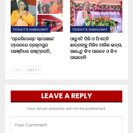
TODAY'S HIGHLIGHT
TODAY'S HIGHLIGHT
‘ପ୍ରେସିଡେଣ୍ଟ ସ୍ପେଶାଲ’
ଓୟୁଏଟି ପିଜି ଓ ପିଏଚ୍‌ଡି
ଟ୍ରେନରେ ବ୍ରହ୍ମପୁର
ଛାତ୍ରଙ୍କୁ ମିଳିବ ମାସିକ ଭତ୍ତା,
ପହଞ୍ଚିଲେ ରାଷ୍ଟ୍ରପତି,
ଜାଣନ୍ତୁ କିଏ ପାଇବେ ଓ କିଏ
ପାଇବେନି
PREV
NEXT
LEAVE A REPLY
Your email address will not be published.