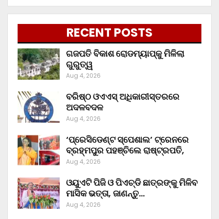
RECENT POSTS
ଗଜପତି ବିକାଶ ରୋଡମ୍ୟାପ୍‌କୁ ମିଳିଲା
ଗୁରୁତ୍ୱ
Aug 4, 2026
ବରିଷ୍ଠ ଓଏଏସ୍‌ ଅଧିକାରୀସ୍ତରରେ
ଅଦଳବଦଳ
Aug 4, 2026
‘ପ୍ରେସିଡେଣ୍ଟ ସ୍ପେଶାଲ’ ଟ୍ରେନରେ
ବ୍ରହ୍ମପୁର ପହଞ୍ଚିଲେ ରାଷ୍ଟ୍ରପତି,
Aug 4, 2026
ଓୟୁଏଟି ପିଜି ଓ ପିଏଚ୍‌ଡି ଛାତ୍ରଙ୍କୁ ମିଳିବ
ମାସିକ ଭତ୍ତା, ଜାଣନ୍ତୁ…
Aug 4, 2026