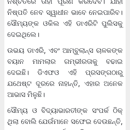
ନିଶ୍ଚିତରେ ତାହା ପୂରଣ କରିଦେବି। ଯାହା
ନିଷ୍ପତି ନେବ ସ୍ୱାଧୀନ ଭାବେ ନେଇପାରିବ।
ସୌମ୍ୟଙ୍କ ଓକିଲ ଏହି ଡାଏରିଟି ପୁଲିସକୁ
ଦେଇଥିଲେ।
ଉଭୟ ଡାଏରି, ଏବଂ ଆମ୍ବୁଲାନ୍ସ ଚାଳକଙ୍କ
ବୟାନ ମାମଲାର ଗମ୍ଭୀରତାକୁ ବଢାଇ
ଦେଇଛି। ଡିଏଫଓ ଏହି ପ୍ରସଙ୍ଗଠାରୁ
ଯଥେଷ୍ଟ ଦୂରରେ ନାହାନ୍ତି, ଏହାର ଅନେକ
ଆଭାସ ମିଳୁଛି।
ସୌମ୍ୟ ଓ ବିଦ୍ୟାଭାରତୀଙ୍କ ସଂପର୍କ ଠିକ୍
ଥିଲା ବୋଲି ଯେଉଁମାନେ ସଫେଇ ଦେଉଛନ୍ତି,