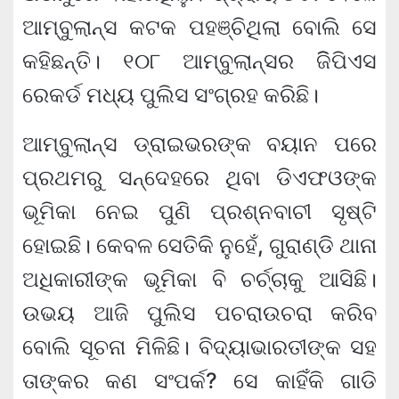
ଆମ୍ବୁଲାନ୍ସ କଟକ ପହଞ୍ଚିଥିଲା ବୋଲି ସେ
କହିଛନ୍ତି। ୧୦୮ ଆମ୍ବୁଲାନ୍ସର ଜିିପିଏସ
ରେକର୍ଡ ମଧ୍ୟ ପୁଲିସ ସଂଗ୍ରହ କରିଛି।
ଆମ୍ବୁଲାନ୍ସ ଡ୍ରାଇଭରଙ୍କ ବୟାନ ପରେ
ପ୍ରଥମରୁ ସନ୍ଦେହରେ ଥିବା ଡିଏଫଓଙ୍କ
ଭୂମିକା ନେଇ ପୁଣି ପ୍ରଶ୍ନବାଚୀ ସୃଷ୍ଟି
ହୋଇଛି। କେବଳ ସେତିକି ନୁହେଁ, ଗୁରାଣ୍ଡି ଥାନା
ଅଧିକାରୀଙ୍କ ଭୂମିକା ବି ଚର୍ଚ୍ଚାକୁ ଆସିଛି।
ଉଭୟ ଆଜି ପୁଲିସ ପଚରାଉଚରା କରିବ
ବୋଲି ସୂଚନା ମିଳିଛି। ବିଦ୍ୟାଭାରତୀଙ୍କ ସହ
ତାଙ୍କର କଣ ସଂପର୍କ? ସେ କାହିଁକି ଗାଡି