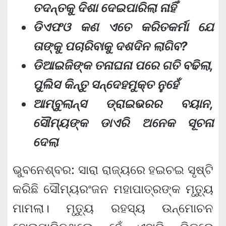
ତଦନ୍ତକୁ ଦିଶା ଦେଇପାରିଲା ନାହିଁ
ଡିଏଫଓ କଣ ଏତେ କରିତକର୍ମା ଯେ
ତାଙ୍କୁ ପଚାରିବାକୁ ଦଶଦିନ ଲାଗିବ?
ଡିଆଇଜିଙ୍କ ତନାଘନା ପରେ ଗତି ବଢିଲା,
ପୁଲିସ କିନ୍ତୁ ସନ୍ଦେହମୁକ୍ତ ନୁହେଁ
ଆମ୍ବୁଲାନ୍ସ ଡ୍ରାଇଭରର ବୟାନ,
ସୌମ୍ୟଙ୍କ ଡାଏରି ଅନେକ ସୂଚନା
ଦେଲା
ଭୁବନେଶ୍ବର: ସାରା ରାଜ୍ୟରେ ହଇଚଇ ସୃଷ୍ଟି
କରିଛି ସୌମ୍ୟରଂଜନ ମହାପାତ୍ରଙ୍କ ମୃତ୍ୟୁ
ମାମଲା। ମୃତ୍ୟୁ ରହସ୍ୟ ଉନ୍ମୋଚନ