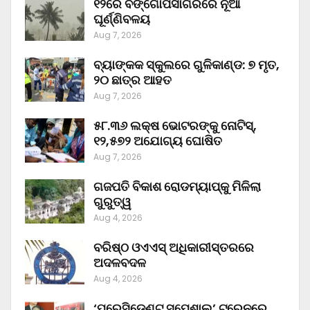
୧୨ରେ ବଙ୍ଗୋପସାଗରରେ ନୂଆ
ଘୂର୍ଣ୍ଣିବଳୟ
Aug 7, 2026
ବ୍ୟାଙ୍କକ ସ୍କୁଲରେ ଗୁଳିକାଣ୍ଡ: ୭ ମୃତ,
୨୦ ଛାତ୍ର ଆହତ
Aug 7, 2026
୫୮.୩୬ ଲକ୍ଷ ଭୋଟରଙ୍କୁ ନୋଟିସ୍‌,
୧୨,୫୭୨ ଅଯୋଗ୍ୟ ଘୋଷିତ
Aug 7, 2026
ଗଜପତି ବିକାଶ ରୋଡମ୍ୟାପ୍‌କୁ ମିଳିଲା
ଗୁରୁତ୍ୱ
Aug 4, 2026
ବରିଷ୍ଠ ଓଏଏସ୍‌ ଅଧିକାରୀସ୍ତରରେ
ଅଦଳବଦଳ
Aug 4, 2026
‘ପ୍ରେସିଡେଣ୍ଟ ସ୍ପେଶାଲ’ ଟ୍ରେନରେ