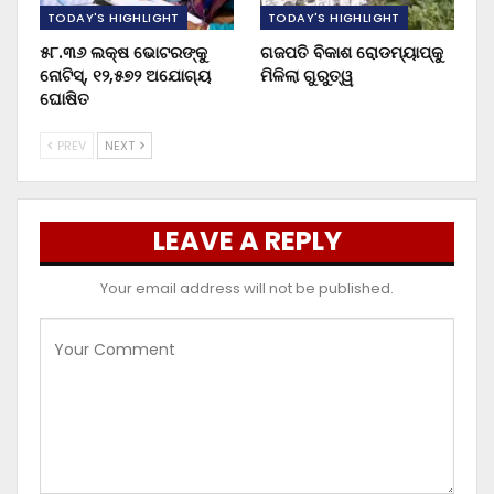
TODAY'S HIGHLIGHT
TODAY'S HIGHLIGHT
୫୮.୩୬ ଲକ୍ଷ ଭୋଟରଙ୍କୁ
ଗଜପତି ବିକାଶ ରୋଡମ୍ୟାପ୍‌କୁ
ନୋଟିସ୍‌, ୧୨,୫୭୨ ଅଯୋଗ୍ୟ
ମିଳିଲା ଗୁରୁତ୍ୱ
ଘୋଷିତ
PREV
NEXT
LEAVE A REPLY
Your email address will not be published.