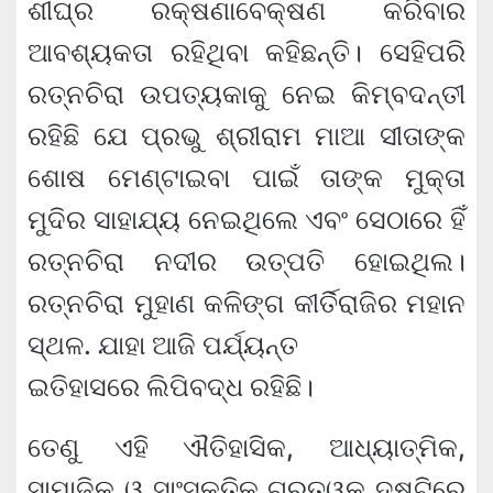
ଶୀଘ୍ର ରକ୍ଷଣାବେକ୍ଷଣ କରିବାର
ଆବଶ୍ୟକତା ରହିଥିବା କହିଛନ୍ତି। ସେହିପରି
ରତ୍ନଚିରା ଉପତ୍ୟକାକୁ ନେଇ କିମ୍ବଦନ୍ତୀ
ରହିଛି ଯେ ପ୍ରଭୁ ଶ୍ରୀରାମ ମାଆ ସୀତାଙ୍କ
ଶୋଷ ମେଣ୍ଟାଇବା ପାଇଁ ତାଙ୍କ ମୁକ୍ତା
ମୁଦିର ସାହାଯ୍ୟ ନେଇଥିଲେ ଏବଂ ସେଠାରେ ହିଁ
ରତ୍ନଚିରା ନଦୀର ଉତ୍ପତି ହୋଇଥିଲ।
ରତ୍ନଚିରା ମୁହାଣ କଳିଙ୍ଗ କୀର୍ତିରାଜିର ମହାନ
ସ୍ଥଳ. ଯାହା ଆଜି ପର୍ଯ୍ୟନ୍ତ
ଇତିହାସରେ ଲିପିବଦ୍ଧ ରହିଛି।
ତେଣୁ ଏହି ଐତିହାସିକ, ଆଧ୍ୟାତ୍ମିକ,
ସାମାଜିକ ଓ ସାଂସ୍କୃତିକ ଗୁରୁତ୍ୱକୁ ଦୃଷ୍ଟିରେ