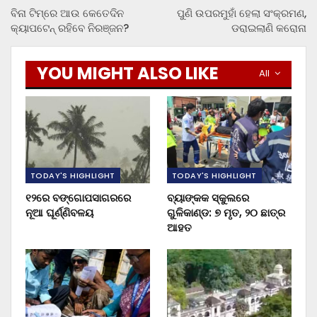
ବିନା ଟିମ୍‌ରେ ଆଉ କେତେଦିନ
ପୁଣି ଉପରମୁହାଁ ହେଲା ସଂକ୍ରମଣ,
କ୍ୟାପଟେନ୍ ରହିବେ ନିରଞ୍ଜନ?
ଡରାଇଲାଣି କରୋନା
YOU MIGHT ALSO LIKE
All
TODAY'S HIGHLIGHT
TODAY'S HIGHLIGHT
୧୨ରେ ବଙ୍ଗୋପସାଗରରେ
ବ୍ୟାଙ୍କକ ସ୍କୁଲରେ
ନୂଆ ଘୂର୍ଣ୍ଣିବଳୟ
ଗୁଳିକାଣ୍ଡ: ୭ ମୃତ, ୨୦ ଛାତ୍ର
ଆହତ