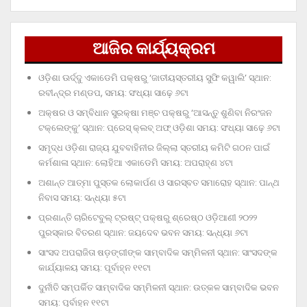
ଆଜିର କାର୍ଯ୍ୟକ୍ରମ
ଓଡ଼ିଶା ଊର୍ଦ୍ଦୁ ଏକାଡେମି ପକ୍ଷରୁ ‘ଜାତୀୟସ୍ତରୀୟ ସୁଫି କୱାଲି’ ସ୍ଥାନ:
ରବୀନ୍ଦ୍ର ମଣ୍ଡପ, ସମୟ: ସଂଧ୍ୟା ସାଢ଼େ ୬ଟା
ଅକ୍ଷର ଓ ସମ୍ବିଧାନ ସୁରକ୍ଷା ମଞ୍ଚ ପକ୍ଷରୁ ‘ଆସନ୍ତୁ ଶୁଣିବା ନିରଂଜନ
ଟକ୍‌ଲେଙ୍କୁ’ ସ୍ଥାନ: ପ୍ରେସ୍‌ କ୍ଲବ୍‌ ଅଫ୍‌ ଓଡ଼ିଶା ସମୟ: ସଂଧ୍ୟା ସାଢ଼େ ୬ଟା
ସମୃଦ୍ଧ ଓଡ଼ିଶା ରାଜ୍ୟ ଯୁବବାହିନୀର ଜିଲ୍ଲା ସ୍ତରୀୟ କମିଟି ଗଠନ ପାଇଁ
କର୍ମଶାଳା ସ୍ଥାନ: ଲୋହିଆ ଏକାଡେମି ସମୟ: ଅପରାହ୍‌ଣ ୪ଟା
ଅଶାନ୍ତ ଆତ୍ମା ପୁସ୍ତକ ଲୋକାର୍ପଣ ଓ ସାରସ୍ବତ ସମାରୋହ ସ୍ଥାନ: ପାନ୍ଥ
ନିବାସ ସମୟ: ସନ୍ଧ୍ୟା ୫ଟା
ପ୍ରଶାନ୍ତି ଚାରିଟେବୁଲ୍‌ ଟ୍ରଷ୍ଟ୍‌ ପକ୍ଷରୁ ଶ୍ରେଷ୍ଠ ଓଡ଼ିଆଣୀ ୨୦୨୨
ପୁରସ୍କାର ବିତରଣ ସ୍ଥାନ: ଜୟଦେବ ଭବନ ସମୟ: ସନ୍ଧ୍ୟା ୬ଟା
ସାଂସଦ ଅପରାଜିତା ଷଡ଼ଙ୍ଗୀଙ୍କ ସାମ୍ବାଦିକ ସମ୍ମିଳନୀ ସ୍ଥାନ: ସାଂସଦଙ୍କ
କାର୍ଯ୍ୟାଳୟ ସମୟ: ପୂର୍ବାହ୍ନ ୧୧ଟା
ଦୁର୍ନୀତି ସମ୍ପର୍କିତ ସାମ୍ବାଦିକ ସମ୍ମିଳନୀ ସ୍ଥାନ: ଉତ୍କଳ ସାମ୍ବାଦିକ ଭବନ
ସମୟ: ପୂର୍ବାହ୍ନ ୧୧ଟା