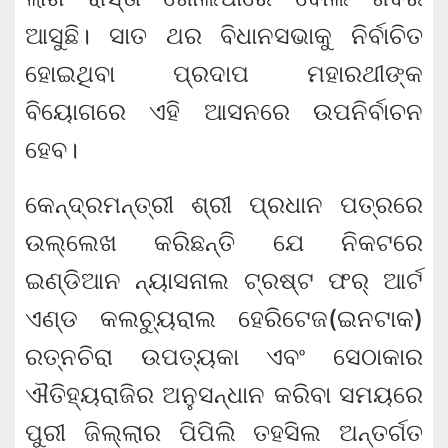
ଆସୁଛି। ସାତ ଥର ବିଧାନସଭାକୁ ନିର୍ବାଚିତ
ହୋଇଥିବା ପ୍ରଦାପ ମହାରଥୀଙ୍କ
ବିୟୋଗରେ ଏହି ଆସନରେ ଉପନିର୍ବାଚନ
ହେବ।
କେନ୍ଦ୍ରମନ୍ତ୍ରୀ ଶ୍ରୀ ପ୍ରଧାନ ପତ୍ରରେ
ଉଲ୍ଲେଖ କରିଛନ୍ତି ଯେ ନିକଟରେ
ଇଣ୍ଡିଆନ ନ୍ୟାସନାଲ ଟ୍ରଷ୍ଟ ଫର୍ ଆର୍ଟ
ଏଣ୍ଡ କଲଚ୍ୟୁରାଲ ହେରିଟେଜ(ଇନଟାକ)
ରତ୍ନଚିରା ଉପତ୍ୟକା ଏବଂ ସେଠାକାର
ଐତିହ୍ୟରାଜିର ଅନୁସନ୍ଧାନ କରିବା ସମୟରେ
ପୁରୀ ଜିଲ୍ଲାର ପିପିଲି ତହସିଲ ଅନ୍ତର୍ଗତ