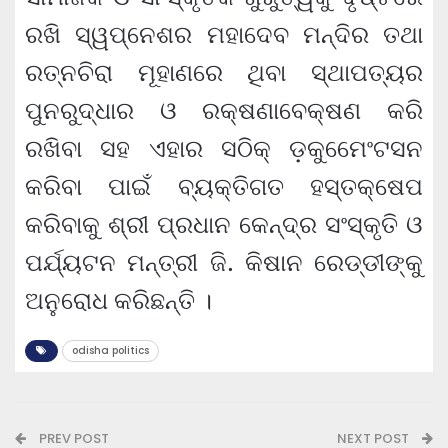
ରଖି ସ୍ୱପ୍ନେଶର ମହାଦେବ ମନ୍ଦିର ତଥା
ରତ୍ନଚିରା ମୂହାଣରେ ଥିବା ସ୍ଥାପତ୍ୟର
ପୁନରୁଦ୍ଧାର ଓ ରକ୍ଷଣାବେକ୍ଷଣ କରି
ରଖିବା ସହ ଏହାର ସଠିକ୍ ଡ଼କୁମେେଂଟସନ
କରିବା ପାଇଁ ବ୍ୟକ୍ତିଗତ ହସ୍ତକ୍ଷେପ
କରିବାକୁ ଶ୍ରୀ ପ୍ରଧାନ କେନ୍ଦ୍ର ସଂସ୍କୃତି ଓ
ପର୍ଯ୍ୟଟନ ମନ୍ତ୍ରୀ ଜି. କିଷାନ ରେଡ୍ଡୀଙ୍କୁ
ଅନୁରୋଧ କରିଛନ୍ତି ।
odisha politics
PREV POST
NEXT POST