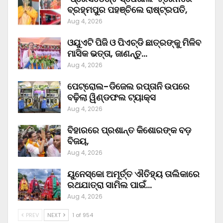
ବ୍ରହ୍ମପୁର ପହଞ୍ଚିଲେ ରାଷ୍ଟ୍ରପତି,
Aug 4, 2026
ଓୟୁଏଟି ପିଜି ଓ ପିଏଚ୍‌ଡି ଛାତ୍ରଙ୍କୁ ମିଳିବ
ମାସିକ ଭତ୍ତା, ଜାଣନ୍ତୁ…
Aug 4, 2026
ପେଟ୍ରୋଲ-ଡିଜେଲ ରପ୍ତାନି ଉପରେ
ବଢ଼ିଲା ୱିଣ୍ଡଫଲ ଟ୍ୟାକ୍ସ
Aug 4, 2026
ବିହାରରେ ପ୍ରଶାନ୍ତ କିଶୋରଙ୍କ ବଡ଼
ବିଜୟ,
Aug 4, 2026
ୟୁନେସ୍କୋ ଅମୂର୍ତ୍ତ ଐତିହ୍ୟ ତାଲିକାରେ
ରଥଯାତ୍ରା ସାମିଲ ପାଇଁ…
Aug 4, 2026
PREV
NEXT
1 of 954