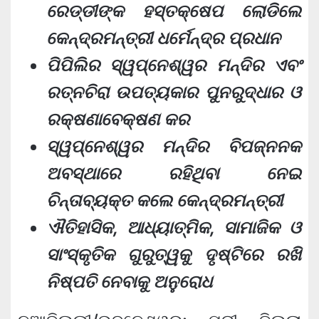
ରେଡ୍ଡୀଙ୍କ ହସ୍ତକ୍ଷେପ ଲୋଡିଲେ
କେନ୍ଦ୍ରମନ୍ତ୍ରୀ ଧର୍ମେନ୍ଦ୍ର ପ୍ରଧାନ
ପିପିଲିର ସ୍ୱପ୍ନେଶ୍ୱର ମନ୍ଦିର ଏବଂ
ରତ୍ନଚିରା ଉପତ୍ୟକାର ପୁନରୁଦ୍ଧାର ଓ
ରକ୍ଷଣାବେକ୍ଷଣ କର
ସ୍ୱପ୍ନେଶ୍ୱର ମନ୍ଦିର ବିପଜ୍ନନକ
ଅବସ୍ଥାରେ ରହିଥିବା ନେଇ
ଚିନ୍ତାବ୍ୟକ୍ତ କଲେ କେନ୍ଦ୍ରମନ୍ତ୍ରୀ
ଐତିହାସିକ, ଆଧ୍ୟାତ୍ମିକ, ସାମାଜିକ ଓ
ସାଂସ୍କୃତିକ ଗୁରୁତ୍ୱକୁ ଦୃଷ୍ଟିରେ ରଖି
ନିଷ୍ପତି ନେବାକୁ ଅନୁରୋଧ