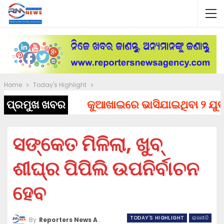
Home
Today's Highlight
ପ୍ରମୁଖ ଖବର
କୁଆଖାଇରେ ଭାସିଯାଇଥିବା ୨ ଯୁବକଙ୍
ସଙ୍କେତ ମିଳିଲା, ଖୁବ୍
ଶୀଘ୍ର ପିପିଲି ଉପନିର୍ବାଚନ
ହେବ
TODAY'S HIGHLIGHT
ରାଜନୀତି
By
Reporters News Agency