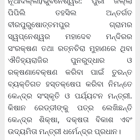
ନୂଆଦିଲ୍ଲୀ/ଭୁବନେଶ୍ୱର: ପୁରୀ ଜିଲ୍ଲା
ପିପିଲି ତହସିଲ ଅନ୍ତର୍ଗତ
ବୀରପୁରୁଷୋତ୍ତମପୁର ଗ୍ରାମର
ସ୍ୱପ୍ନେଶ୍ୱର ମହାଦେବ ମନ୍ଦିରର
ସଂରକ୍ଷଣ ତଥା ରତ୍ନଚିରା ମୁହାଣରେ ଥିବା
ଐତିହ୍ୟରାଜିର ପୁନରୁଦ୍ଧାର ଓ
ରକ୍ଷଣାବେକ୍ଷଣ କରିବା ପାଇଁ ତୁରନ୍ତ
ବ୍ୟକ୍ତିଗତ ହସ୍ତକ୍ଷେପ କରିବା ନିମନ୍ତେ
କେନ୍ଦ୍ର ସଂସ୍କୃତି ଓ ପର୍ଯ୍ୟଟନ ମନ୍ତ୍ରୀ.
କିଷାନ ରେଡ୍ଡୀଙ୍କୁ ପତ୍ର ଲେଖିଛନ୍ତି
କେନ୍ଦ୍ର ଶିକ୍ଷା, ଦକ୍ଷତା ବିକାଶ ଏବଂ
ଉଦ୍ୟମିତା ମନ୍ତ୍ରୀ ଧର୍ମେନ୍ଦ୍ର ପ୍ରଧାନ।