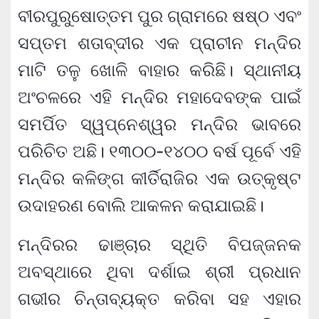
ବୀରପୁରୁଷୋତ୍ତମ ପୁର ଗ୍ରାମରେ ଷଷ୍ଠ ଏବଂ
ସପ୍ତମ ଶତାବ୍ଦୀର ଏକ ପ୍ରାଚୀନ ମନ୍ଦିର
ମାଟି ତଳୁ ଖୋଳି ବାହାର କରିଛି। ସ୍ଥାନୀୟ
ଅଂଚଳରେ ଏହି ମନ୍ଦିର ମହାଦେବଙ୍କ ପାଇଁ
ସମର୍ପିତ ସ୍ୱପ୍ନେଶ୍ୱର ମନ୍ଦିର ଭାବରେ
ପରିଚିତ ଅଛି। ୧୩୦୦-୧୪୦୦ ବର୍ଷ ପୂର୍ବେ ଏହି
ମନ୍ଦିର କଳିଙ୍ଗ କୀର୍ତିରାଜିର ଏକ ଉତ୍କୃଷ୍ଟ
ଉଦାହରଣ ବୋଲି ଆକଳନ କରାଯାଇଛି।
ମନ୍ଦିରର ଢାଞ୍ଚାର ସ୍ଥିତି ବିପଜ୍ଜନକ
ଅବସ୍ଥାରେ ଥିବା ଦର୍ଶାଇ ଶ୍ରୀ ପ୍ରଧାନ
ଗଭୀର ଚିନ୍ତାବ୍ୟକ୍ତ କରିବା ସହ ଏହାର