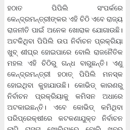
ହଠାତ ପିପିଲି ସଂପର୍କରେ
କେନ୍ଦ୍ରମନ୍ତ୍ରୀଙ୍କର ଏହି ଚିଠି ଏବେ ରାଜ୍ୟ
ରାଜନୀତି ପାଇଁ ଅନେକ ଖୋରାକ ଯୋଗାଉଛି।
ଅଟକିିଥିବା ପିପିଲି ଉପ ନିର୍ବାଚନ ପ୍ରକ୍ରିୟା
ଖୁବ୍ ଶୀଘ୍ର ହୋଇପାରେ ବୋଲି ରାଜନୈତିକ
ମହଲ ଏହି ଚିଠିରୁ ଗନ୍ଧ ବାରୁଛନ୍ତି। ଏଣୁ
କେନ୍ଦ୍ରମନ୍ତ୍ରୀ ହଠାତ୍ ପିପିଲି ମନସ୍କ
ହୋଇଥିବା କୁହାଯାଉଛି। କୋଭିଡ୍ କାରଣରୁ
ନିର୍ବାଚନ ପ୍ରକ୍ରିୟାକୁ କମିସନ ଅଧାରେ
ଅଟକାଇଛନ୍ତି। ଏବେ କୋଭିଡ୍ କମିଥିବା
ପରିପ୍ରେକ୍ଷୀରେ କଟକଣାଯୁକ୍ତ ନିର୍ବାଚନ
ଲାଗି ରାସ୍ତା ଖୋଲିପାରେ ବୋଲି ଖବର