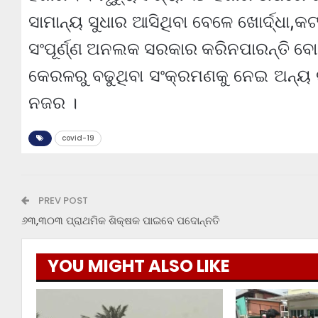
ସାମାନ୍ୟ ସୁଧାର ଆସିଥିବା ବେଳେ ଖୋର୍ଦ୍ଧା,କ
ସଂପୂର୍ଣ୍ଣ ଅନଲକ ସରକାର କରିନପାରନ୍ତି ବୋଲ
କେରଳରୁ ବଢୁଥିବା ସଂକ୍ରମଣକୁ ନେଇ ଅନ୍ୟ
ନଜର ।
covid-19
PREV POST
୬୩,୩୦୩ ପ୍ରାଥମିକ ଶିକ୍ଷକ ପାଇବେ ପଦୋନ୍ନତି
YOU MIGHT ALSO LIKE