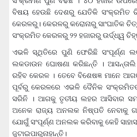
ସଂକ୍ରମଣ ପୁଣି ବଢିଛି । ୪୦ ହଜାର ଉପରେ ର
ବିଷୟ ହେଉଛି ଦେଶରୁ ଯେତିକି ସଂକ୍ରମିତ ଚ
କେରଳରୁ। କେରଳରୁ କରୋନାରୁ ସାଂଘାତିକ ଚିତ୍ର 
ସଂକ୍ରମିତ କେରଳରୁ ୨୨ ହଜାରରୁ ଉର୍ଦ୍ଧ୍ୱ ଚ
ଏଭଳି ସ୍ଥିତିରେ ପୁଣି ଫେରିଛି ସଂପୂର୍ଣ୍
ଲକଡାଉନ ଘୋଷଣା କରିଛନ୍ତି । ଆସନ୍ତାଲି
ରହିବ କେରଳ । ତେବେ ବିଶେଷଜ୍ଞ ମାନେ ଆଗକ
ପୂର୍ବରୁ କେରଳରେ ଏଭଳି ଦୈନିକ ସଂକ୍ରମିତଙ
ସରିନି । ଆଗକୁ ତୃତୀୟ ଲହର ଆସିବାର ସମ୍ଭ
ଅନେକ ରାଜ୍ୟ ଅନଲକ ନିଷ୍ପତି ନେବାକୁ ଗ
ଯୋଗୁଁ ସଂପୂର୍ଣ୍ଣ ଅନଲକ କରିବାକୁ କେହି ସାହା
ଜୁଟାଇପାରୁନାହାନ୍ତି।