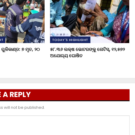
HT
TODAY'S HIGHLIGHT
ଗୁଳିକାଣ୍ଡ: ୭ ମୃତ, ୨୦
୫୮.୩୬ ଲକ୍ଷ ଭୋଟରଙ୍କୁ ନୋଟିସ୍‌, ୧୨,୫୭୨
ଅଯୋଗ୍ୟ ଘୋଷିତ
 A REPLY
 will not be published.