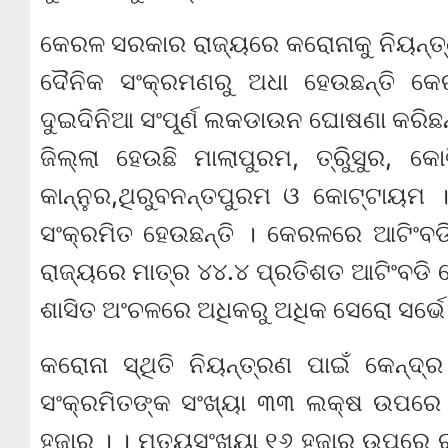
କେରଳ ସରକାର ରାଜ୍ୟରେ କରୋନାକୁ ନିୟନ୍ତ୍
ଦୈନିକ ସଂକ୍ରମଣରୁ ଅଧା ହେଉଛନ୍ତି କେର
ଦୁଇଦିନିଆ ସଂପୂ୍‌ର୍ଣ ଲକଡାଉନ ଘୋଷଣା କରି
ଜିଲ୍ଲା ହେଉଛି ମାଲାପୁରମ, ତ୍ରୁିସୁର, କ
କାନ୍ନୁର,ଥିରୁବନନ୍ତପୁରମ ଓ କୋଟ୍ଟାୟମ ।
ସଂକ୍ରମିତ ହେଉଛନ୍ତି । କେରଳରେ ଆଟିଂବଡି
ରାଜ୍ୟରେ ମାତ୍ର ୪୪.୪ ପ୍ରତିଶତ ଆଟିଂବଡି ଲ
ଶାସିତ ଅଂଚଳରେ ଅଧିକରୁ ଅଧିକ ସେରୋ ସର୍ଭେ
କରୋନା ସ୍ଥିତି ନିୟନ୍ତ୍ରଣ ପାଇଁ କେନ
ସଂକ୍ରମିତଙ୍କ ସଂଖ୍ୟା ୩୩ ଲକ୍ଷ ଉପରେ ରହ
ହଜାର । । ମୃତ୍ୟୁସଂଖ୍ୟା ୧୬ ହଜାର ଉପରେ ର