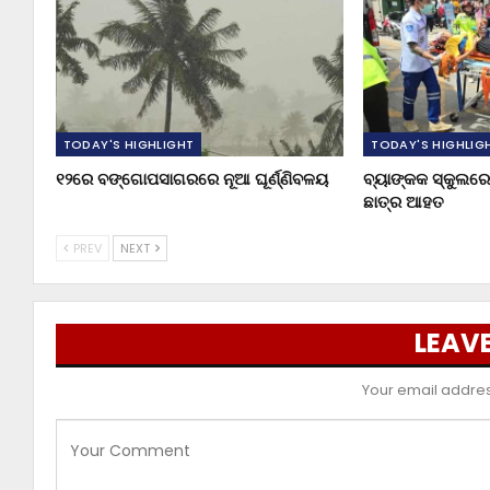
TODAY'S HIGHLIGHT
TODAY'S HIGHLIG
୧୨ରେ ବଙ୍ଗୋପସାଗରରେ ନୂଆ ଘୂର୍ଣ୍ଣିବଳୟ
ବ୍ୟାଙ୍କକ ସ୍କୁଲରେ 
ଛାତ୍ର ଆହତ
PREV
NEXT
LEAVE
Your email address