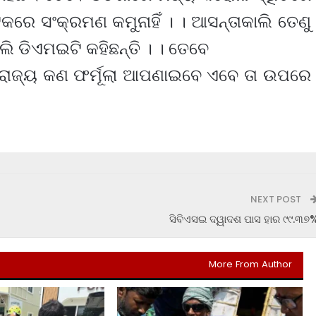
ଟକରେ ସଂକ୍ରମଣ କମୁନାହିଁ । । ଆସନ୍ତାକାଲି ତେଣୁ
ି ଡିଏମଇଟି କହିଛନ୍ତି । । ତେବେ
 ରାଜ୍ୟ କଣ ଫର୍ମୂଲା ଆପଣାଇବେ ଏବେ ତା ଉପରେ
NEXT POST
ସିବିଏସଇ ଦ୍ୱାଦଶ ପାସ ହାର ୯୯.୩୭
More From Author