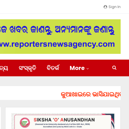
Sign In
ିତ୍ୟ
ସଂସ୍କୃତି
ବିତର୍କ
More
କୁଆଖାଇରେ ଭାସିଯାଇଥିବା ୨ ଯୁ