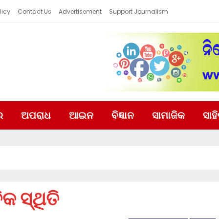
licy
Contact Us
Advertisement
Support Journalism
ର
ଅପରାଧ
ଆଇନ
ବିଜ୍ଞାନ
ସାମାଜିକ
ସାହ
 ସ୍ଥିତି