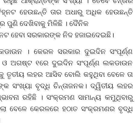
ହୁଛି ଆକ୍ରାନ୍ତଙ୍କ ସଂଖ୍ୟା । ତେବେ ଚିନ୍ତାର
ିହ୍ନଟ ହେଉଛନ୍ତି ତାର ଅଧାରୁ ଅଧିକ ହେଉଛନ୍ତି
ପୁଣି ଦେଖିବାକୁ ମିଳିଛି । ଦୈନିକ
ିହ୍ନଟ ହେବା ସରକାରଙ୍କ ନିଦ ହଜାଇଦେଇଛି।
ଣ ଲକଡାଉନ । କେରଳ ସରକାର ଦୁଇଦିନ ସଂପୂର୍ଣ୍ଣ
 ଓ ଅଗଷ୍ଟ ୧ରେ ଦୁଇଦିନ ସଂପୂର୍ଣ୍ଣ ଲକଡାଉନ
ୁ ତୃତୀୟ ଲହର ଆସିବ ବୋଲି କହୁଥିବା ବେଳେ ତା
୍କ ସଂଖ୍ୟା ବୃଦ୍ଧି ଚିନ୍ତାଜନକ। ଦ୍ୱିତୀୟ ଲହର
ାବନା ରହିଛି । ସଂକ୍ରମଣ ସାମାନ୍ୟ କମୁଥିବାରୁ
ଲା ବେଳେ କେରଳରେ ହଠାତ ସଂକ୍ରମଣର ବୃଦ୍ଧି
ସ