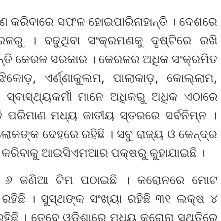
‌ଣ କରିବାରେ ସଫଳ ହୋଇପାରିନାହାନ୍ତି । ଦେଶରେ
ଳରୁ । ବଢୁଥିବା ସଂକ୍ରମଣକୁ ଦୃଷ୍ଟିରେ ରଖି
ଛନ୍ତି କେରଳ ସରକାର । କେରଳର ଅଧିକ ସଂକ୍ରମିତ
ୋଝିକୋଡ଼, ଏର୍ଣ୍ଣାକୁଲମ, ପାଲାକାଡ଼, କୋଲ୍ଲାମ,
 ସ୍ବାସ୍ଥ୍ୟକର୍ମୀ ମାନେ ଅଧିକରୁ ଅଧିକ ଏଠାରେ
 ପରିମାଣ ମଧ୍ୟ ଜାତୀୟ ସ୍ତରରେ ସର୍ବନିମ୍ନ ।
ୋକଙ୍କ ଦେହରେ ରହିଛି । ସବୁ ରାଜ୍ୟ ଓ କେନ୍ଦ୍ର
 କରିବାକୁ ଆଇସିଏମଆର ପକ୍ଷରୁ କୁହାଯାଇଛି ।
୍ଦ୍ର ୬ ଜଣିଆ ଟିମ ପଠାଇଛି । କରୋନରେ ମୋଟ
ିଛି । ସୁସ୍ଥଙ୍କ ସଂଖ୍ୟା ରହିଛି ୩୧ ଲକ୍ଷ ୪
ହିଛି । ତେବେ ଓଡିଶାରେ ମଧ୍ୟ କରୋନା ସ୍ଥିତିରେ