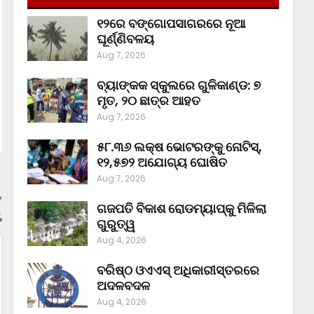
୧୨ରେ ବଙ୍ଗୋପସାଗରରେ ନୂଆ
ଘୂର୍ଣ୍ଣିବଳୟ
Aug 7, 2026
ବ୍ୟାଙ୍କକ ସ୍କୁଲରେ ଗୁଳିକାଣ୍ଡ: ୭
ମୃତ, ୨୦ ଛାତ୍ର ଆହତ
Aug 7, 2026
୫୮.୩୬ ଲକ୍ଷ ଭୋଟରଙ୍କୁ ନୋଟିସ୍‌,
୧୨,୫୭୨ ଅଯୋଗ୍ୟ ଘୋଷିତ
Aug 7, 2026
ଗଜପତି ବିକାଶ ରୋଡମ୍ୟାପ୍‌କୁ ମିଳିଲା
%
ଗୁରୁତ୍ୱ
Aug 4, 2026
ବରିଷ୍ଠ ଓଏଏସ୍‌ ଅଧିକାରୀସ୍ତରରେ
ଅଦଳବଦଳ
Aug 4, 2026