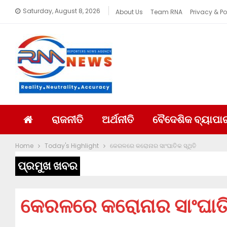
Saturday, August 8, 2026
About Us
Team RNA
Privacy & Po
ରାଜନୀତି
ଅର୍ଥନୀତି
ବୈଦେଶିକ ବ୍ୟାପା
Home
Today's Highlight
କେରଳରେ କରୋନାର ସାଂଘାତିକ ସ୍ଥିତି
ପ୍ରମୁଖ ଖବର
କେରଳରେ କରୋନାର ସାଂଘାତିକ