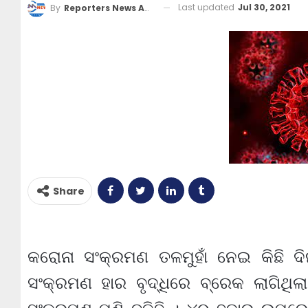
Last updated
Jul 30, 2021
By
Reporters News Agency
Share
କରୋନା ସଂକ୍ରମଣ ତଳମୁହାଁ ନେଇ କିଛି ଦ
ସଂକ୍ରମଣ ହାର ବୃଦ୍ଧିରେ ବ୍ରେକ ଲାଗିଥି