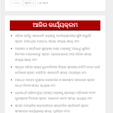
PREV
NEXT
1 of 954
ଆଜିର କାର୍ଯ୍ୟକ୍ରମ
ଓଡ଼ିଶା ଊର୍ଦ୍ଦୁ ଏକାଡେମି ପକ୍ଷରୁ ‘ଜାତୀୟସ୍ତରୀୟ ସୁଫି କୱାଲି’
ସ୍ଥାନ: ରବୀନ୍ଦ୍ର ମଣ୍ଡପ, ସମୟ: ସଂଧ୍ୟା ସାଢ଼େ ୬ଟା
ଅକ୍ଷର ଓ ସମ୍ବିଧାନ ସୁରକ୍ଷା ମଞ୍ଚ ପକ୍ଷରୁ ‘ଆସନ୍ତୁ ଶୁଣିବା
ନିରଂଜନ ଟକ୍‌ଲେଙ୍କୁ’ ସ୍ଥାନ: ପ୍ରେସ୍‌ କ୍ଲବ୍‌ ଅଫ୍‌ ଓଡ଼ିଶା ସମୟ:
ସଂଧ୍ୟା ସାଢ଼େ ୬ଟା
ସମୃଦ୍ଧ ଓଡ଼ିଶା ରାଜ୍ୟ ଯୁବବାହିନୀର ଜିଲ୍ଲା ସ୍ତରୀୟ କମିଟି ଗଠନ ପାଇଁ
କର୍ମଶାଳା ସ୍ଥାନ: ଲୋହିଆ ଏକାଡେମି ସମୟ: ଅପରାହ୍‌ଣ ୪ଟା
ଅଶାନ୍ତ ଆତ୍ମା ପୁସ୍ତକ ଲୋକାର୍ପଣ ଓ ସାରସ୍ବତ ସମାରୋହ ସ୍ଥାନ:
ପାନ୍ଥ ନିବାସ ସମୟ: ସନ୍ଧ୍ୟା ୫ଟା
ପ୍ରଶାନ୍ତି ଚାରିଟେବୁଲ୍‌ ଟ୍ରଷ୍ଟ୍‌ ପକ୍ଷରୁ ଶ୍ରେଷ୍ଠ ଓଡ଼ିଆଣୀ ୨୦୨୨
ପୁରସ୍କାର ବିତରଣ ସ୍ଥାନ: ଜୟଦେବ ଭବନ ସମୟ: ସନ୍ଧ୍ୟା ୬ଟା
ସାଂସଦ ଅପରାଜିତା ଷଡ଼ଙ୍ଗୀଙ୍କ ସାମ୍ବାଦିକ ସମ୍ମିଳନୀ ସ୍ଥାନ:
ସାଂସଦଙ୍କ କାର୍ଯ୍ୟାଳୟ ସମୟ: ପୂର୍ବାହ୍ନ ୧୧ଟା