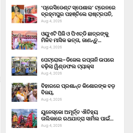
‘ପ୍ରେସିଡେଣ୍ଟ ସ୍ପେଶାଲ’ ଟ୍ରେନରେ
ବ୍ରହ୍ମପୁର ପହଞ୍ଚିଲେ ରାଷ୍ଟ୍ରପତି,
Aug 4, 2026
ଓୟୁଏଟି ପିଜି ଓ ପିଏଚ୍‌ଡି ଛାତ୍ରଙ୍କୁ
ମିଳିବ ମାସିକ ଭତ୍ତା, ଜାଣନ୍ତୁ…
Aug 4, 2026
ପେଟ୍ରୋଲ-ଡିଜେଲ ରପ୍ତାନି ଉପରେ
ବଢ଼ିଲା ୱିଣ୍ଡଫଲ ଟ୍ୟାକ୍ସ
Aug 4, 2026
ବିହାରରେ ପ୍ରଶାନ୍ତ କିଶୋରଙ୍କ ବଡ଼
ବିଜୟ,
Aug 4, 2026
ୟୁନେସ୍କୋ ଅମୂର୍ତ୍ତ ଐତିହ୍ୟ
ତାଲିକାରେ ରଥଯାତ୍ରା ସାମିଲ ପାଇଁ…
Aug 4, 2026