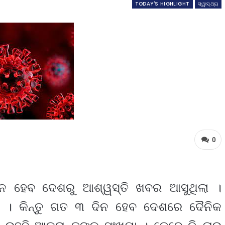
TODAY'S HIGHLIGHT
ସ୍ୱାସ୍ଥ୍ୟ
0
ିନ ହେବ ଦେଶରୁ ଆଶ୍ୱସ୍ତି ଖବର ଆସୁଥିଲା ।
ଲା । କିନ୍ତୁ ଗତ ୩ ଦିନ ହେବ ଦେଶରେ ଦୈନିକ