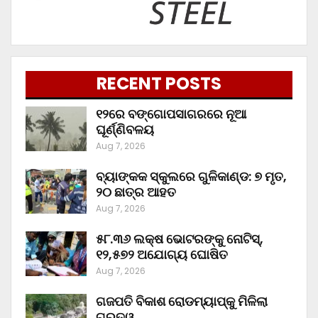
RECENT POSTS
୧୨ରେ ବଙ୍ଗୋପସାଗରରେ ନୂଆ
ଘୂର୍ଣ୍ଣିବଳୟ
Aug 7, 2026
ବ୍ୟାଙ୍କକ ସ୍କୁଲରେ ଗୁଳିକାଣ୍ଡ: ୭ ମୃତ,
୨୦ ଛାତ୍ର ଆହତ
Aug 7, 2026
୫୮.୩୬ ଲକ୍ଷ ଭୋଟରଙ୍କୁ ନୋଟିସ୍‌,
୧୨,୫୭୨ ଅଯୋଗ୍ୟ ଘୋଷିତ
Aug 7, 2026
ଗଜପତି ବିକାଶ ରୋଡମ୍ୟାପ୍‌କୁ ମିଳିଲା
ଗୁରୁତ୍ୱ