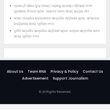
ପ୍ରଶାନ୍ତି ଚାରିଟେବୁଲ୍‌ ଟ୍ରଷ୍ଟ୍‌ ପକ୍ଷରୁ ଶ୍ରେଷ୍ଠ ଓଡ଼ିଆଣୀ ୨୦୨୨
ପୁରସ୍କାର ବିତରଣ ସ୍ଥାନ: ଜୟଦେବ ଭବନ ସମୟ: ସନ୍ଧ୍ୟା ୬ଟା
ସାଂସଦ ଅପରାଜିତା ଷଡ଼ଙ୍ଗୀଙ୍କ ସାମ୍ବାଦିକ ସମ୍ମିଳନୀ ସ୍ଥାନ: ସାଂସଦଙ୍କ
କାର୍ଯ୍ୟାଳୟ ସମୟ: ପୂର୍ବାହ୍ନ ୧୧ଟା
ଦୁର୍ନୀତି ସମ୍ପର୍କିତ ସାମ୍ବାଦିକ ସମ୍ମିଳନୀ ସ୍ଥାନ: ଉତ୍କଳ ସାମ୍ବାଦିକ ଭବନ
ସମୟ: ପୂର୍ବାହ୍ନ ୧୧ଟା
About Us
Team RNA
Privacy & Policy
Contact Us
Advertisement
Support Journalism
© All Rights Reserved.