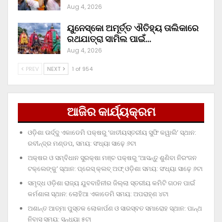
Aug 4, 2026
ୟୁନେସ୍କୋ ଅମୂର୍ତ୍ତ ଐତିହ୍ୟ ତାଲିକାରେ
ରଥଯାତ୍ରା ସାମିଲ ପାଇଁ…
Aug 4, 2026
PREV
NEXT
1 of 954
ଆଜିର କାର୍ଯ୍ୟକ୍ରମ
ଓଡ଼ିଶା ଊର୍ଦ୍ଦୁ ଏକାଡେମି ପକ୍ଷରୁ ‘ଜାତୀୟସ୍ତରୀୟ ସୁଫି କୱାଲି’ ସ୍ଥାନ:
ରବୀନ୍ଦ୍ର ମଣ୍ଡପ, ସମୟ: ସଂଧ୍ୟା ସାଢ଼େ ୬ଟା
ଅକ୍ଷର ଓ ସମ୍ବିଧାନ ସୁରକ୍ଷା ମଞ୍ଚ ପକ୍ଷରୁ ‘ଆସନ୍ତୁ ଶୁଣିବା ନିରଂଜନ
ଟକ୍‌ଲେଙ୍କୁ’ ସ୍ଥାନ: ପ୍ରେସ୍‌ କ୍ଲବ୍‌ ଅଫ୍‌ ଓଡ଼ିଶା ସମୟ: ସଂଧ୍ୟା ସାଢ଼େ ୬ଟା
ସମୃଦ୍ଧ ଓଡ଼ିଶା ରାଜ୍ୟ ଯୁବବାହିନୀର ଜିଲ୍ଲା ସ୍ତରୀୟ କମିଟି ଗଠନ ପାଇଁ
କର୍ମଶାଳା ସ୍ଥାନ: ଲୋହିଆ ଏକାଡେମି ସମୟ: ଅପରାହ୍‌ଣ ୪ଟା
ଅଶାନ୍ତ ଆତ୍ମା ପୁସ୍ତକ ଲୋକାର୍ପଣ ଓ ସାରସ୍ବତ ସମାରୋହ ସ୍ଥାନ: ପାନ୍ଥ
ନିବାସ ସମୟ: ସନ୍ଧ୍ୟା ୫ଟା