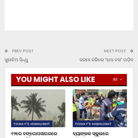
PREV POST
NEXT POST
ସୁନାଝିଅ ସିନ୍ଧୁ
ଦରମା ବଢିଲେ ‘ମୋ ବସ’ ଗଡ଼ିବ
YOU MIGHT ALSO LIKE
All
TODAY'S HIGHLIGHT
TODAY'S HIGHLIGHT
୧୨ରେ ବଙ୍ଗୋପସାଗରରେ
ବ୍ୟାଙ୍କକ ସ୍କୁଲରେ