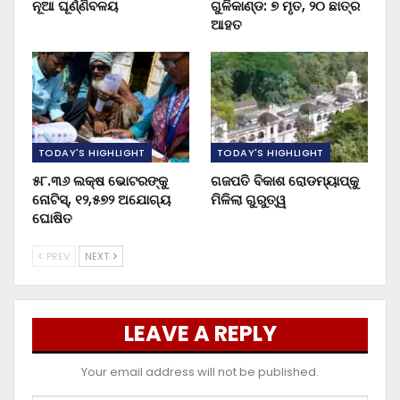
ନୂଆ ଘୂର୍ଣ୍ଣିବଳୟ
ଗୁଳିକାଣ୍ଡ: ୭ ମୃତ, ୨୦ ଛାତ୍ର
ଆହତ
TODAY'S HIGHLIGHT
TODAY'S HIGHLIGHT
୫୮.୩୬ ଲକ୍ଷ ଭୋଟରଙ୍କୁ
ଗଜପତି ବିକାଶ ରୋଡମ୍ୟାପ୍‌କୁ
ନୋଟିସ୍‌, ୧୨,୫୭୨ ଅଯୋଗ୍ୟ
ମିଳିଲା ଗୁରୁତ୍ୱ
ଘୋଷିତ
PREV
NEXT
LEAVE A REPLY
Your email address will not be published.