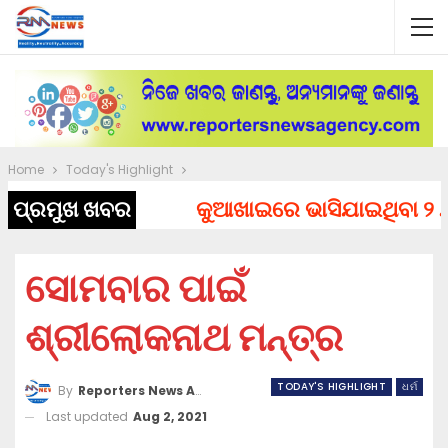
Home
Today's Highlight
ପ୍ରମୁଖ ଖବର
କୁଆଖାଇରେ ଭାସିଯାଇଥିବା ୨ ଯୁବ
ସୋମବାର ପାଇଁ
ଶ୍ରୀଲୋକନାଥ ମନ୍ତ୍ର
TODAY'S HIGHLIGHT
ଧର୍ମ
By
Reporters News Agency
Last updated
Aug 2, 2021