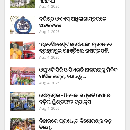
Aug 4, 2026
ବରିଷ୍ଠ ଓଏଏସ୍‌ ଅଧିକାରୀସ୍ତରରେ
ଅଦଳବଦଳ
Aug 4, 2026
‘ପ୍ରେସିଡେଣ୍ଟ ସ୍ପେଶାଲ’ ଟ୍ରେନରେ
ବ୍ରହ୍ମପୁର ପହଞ୍ଚିଲେ ରାଷ୍ଟ୍ରପତି,
Aug 4, 2026
ଓୟୁଏଟି ପିଜି ଓ ପିଏଚ୍‌ଡି ଛାତ୍ରଙ୍କୁ ମିଳିବ
ମାସିକ ଭତ୍ତା, ଜାଣନ୍ତୁ…
Aug 4, 2026
ପେଟ୍ରୋଲ-ଡିଜେଲ ରପ୍ତାନି ଉପରେ
ବଢ଼ିଲା ୱିଣ୍ଡଫଲ ଟ୍ୟାକ୍ସ
Aug 4, 2026
ବିହାରରେ ପ୍ରଶାନ୍ତ କିଶୋରଙ୍କ ବଡ଼
ବିଜୟ,