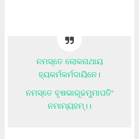
ନମସ୍ତେ ଲୋକନାଥାୟ
ହ୍ୟକର୍ମକର୍ମଦାୟିନେ।
ନମସ୍ତେ ବୃଷଭାରୂଢମୁମାପତିଂ
ନମାମ୍ୟହମ୍।।