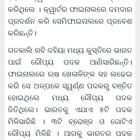
କରିଥିଲେ । କ୍ୱାର୍ଟର ଫାଇନାଲରେ ଦମଦାର
ପ୍ରଦର୍ଶନ କରି ସେମିଫାଇନାଲରେ ପ୍ରବେଶ
କରିଛନ୍ତି।
ଗତକାଲି ରବି ଦହିୟା ମଧ୍ୟ କୁସ୍ତିରେ ଭାରତ
ପାଇଁ ରୌପ୍ୟ ପଦକ ଆଣିସାରିଛନ୍ତି।
ଫାଇନାଲରେ ଋଷ ଖେଳାଳିଙ୍କ ସହ ଲଢେଇ
କରି ସେ ଅଳ୍ପକେ ସ୍ୱର୍ଣ୍ଣ ପଦକରୁ ବଞ୍ଚିତ
ହୋଇଥିଲେ ମଧ୍ୟ ରୌପ୍ୟ ପଦକ
ଜିତିଥିଲେ। ଭାରତକୁ ଏଯାଏ ୫ଟି ପଦକ
ମିଳିସାରିଛି । ୩ଟି ବ୍ରୋଞ୍ଜ ଓ ଗୋଟିଏ
ରୌପ୍ୟ ମିଳିଛି । ଆଗକୁ ଭାରତର ପଦକ