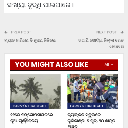
ସଂଖ୍ୟା ବୃଦ୍ଧି ପାଇପାରେ।
PREV POST
NEXT POST
ମ୍ୟାଚ ହାରିଲେ ବି ହୃଦୟ ଜିତିଲେ
ତଥାପି ଖୋର୍ଦ୍ଧା ଜିଲ୍ଲା ରେଡ୍
ଜୋନରେ
YOU MIGHT ALSO LIKE
All
TODAY'S HIGHLIGHT
TODAY'S HIGHLIGHT
୧୨ରେ ବଙ୍ଗୋପସାଗରରେ
ବ୍ୟାଙ୍କକ ସ୍କୁଲରେ
ନୂଆ ଘୂର୍ଣ୍ଣିବଳୟ
ଗୁଳିକାଣ୍ଡ: ୭ ମୃତ, ୨୦ ଛାତ୍ର
ଆହତ