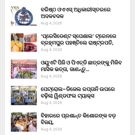
ବରିଷ୍ଠ ଓଏଏସ୍‌ ଅଧିକାରୀସ୍ତରରେ
ଅଦଳବଦଳ
Aug 4, 2026
‘ପ୍ରେସିଡେଣ୍ଟ ସ୍ପେଶାଲ’ ଟ୍ରେନରେ
ବ୍ରହ୍ମପୁର ପହଞ୍ଚିଲେ ରାଷ୍ଟ୍ରପତି,
Aug 4, 2026
ଓୟୁଏଟି ପିଜି ଓ ପିଏଚ୍‌ଡି ଛାତ୍ରଙ୍କୁ ମିଳିବ
ମାସିକ ଭତ୍ତା, ଜାଣନ୍ତୁ…
Aug 4, 2026
ପେଟ୍ରୋଲ-ଡିଜେଲ ରପ୍ତାନି ଉପରେ
ବଢ଼ିଲା ୱିଣ୍ଡଫଲ ଟ୍ୟାକ୍ସ
Aug 4, 2026
ବିହାରରେ ପ୍ରଶାନ୍ତ କିଶୋରଙ୍କ ବଡ଼
ବିଜୟ,
Aug 4, 2026