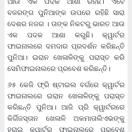
ଆଉ ଏକ ପଦକ ଆଶା ରହିଛି। ଏବେ
ବଜରଙ୍ଗ ପୁନିଆଙ୍କ ଉପରେ ରହିଛି ସାରା
ଦେଶର ନଜର । ତାଙ୍କ ନିକଟରୁ ଭାରତ ଆଉ
ଏକ ପଦକ ଆଶା କରୁଛି। କ୍ୱାର୍ଟର
ଫାଇନାଲରେ ଦମଦାର ପ୍ରଦର୍ଶନ କରିଛନ୍ତି
ପୁନିଆ। ଇରାନ ଖେଳାଳିଙ୍କୁ ପରାସ୍ତ କରି
ସେମିଫାଇନାଲରେ ପ୍ରବେଶ କରିଛନ୍ତି।
୬୫ କେଜି ଫ୍ରି ଷ୍ଟାଇଲ ବର୍ଗରେ କ୍ୱାର୍ଟର
ଫାଇନାଲରେ ଇରାନ ଖେଳାଳିଙ୍କୁ ପରାସ୍ତ
କରିଛନ୍ତି ପୁନିଆ। ଆଜି ପ୍ରି କ୍ୱାର୍ଟରରେ
କିର୍ଗିଜସ୍ତାନ ଖେଳାଳି ଅକମାତାଲିଏଭଙ୍କୁ
ହରାଇ କ୍ୱାର୍ଟର ଫାଇନାଲରେ ପ୍ରବେଶ