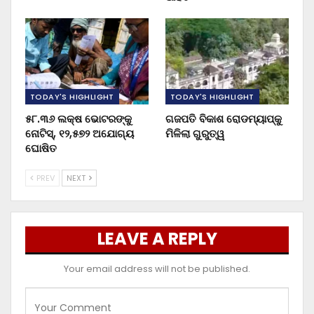
TODAY'S HIGHLIGHT
TODAY'S HIGHLIGHT
୫୮.୩୬ ଲକ୍ଷ ଭୋଟରଙ୍କୁ
ଗଜପତି ବିକାଶ ରୋଡମ୍ୟାପ୍‌କୁ
ନୋଟିସ୍‌, ୧୨,୫୭୨ ଅଯୋଗ୍ୟ
ମିଳିଲା ଗୁରୁତ୍ୱ
ଘୋଷିତ
PREV
NEXT
LEAVE A REPLY
Your email address will not be published.