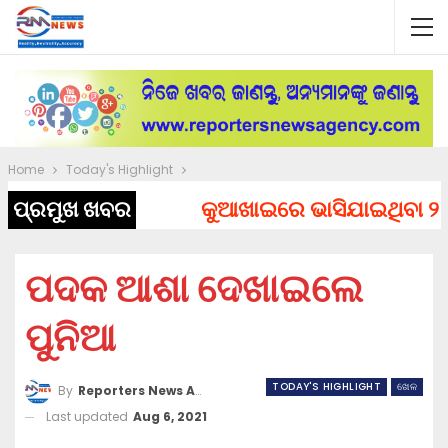
Home
Today's Highlight
ପ୍ରମୁଖ ଖବର
କୁଆଖାଇରେ ଭାସିଯାଇଥିବା ୨ ଯୁବ
ପଦକ ଆଶା ଦେଖାଇଲେ
ପୁନିଆ
TODAY'S HIGHLIGHT
ଖେଳ
By
Reporters News Agency
Last updated
Aug 6, 2021