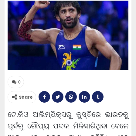
0
Share
ଟୋକିଓ ଅଲିମ୍ପିକ୍ସରୁ କୁସ୍ତିରେ ଭାରତକୁ
ପୂର୍ବରୁ ରୌପ୍ୟ ପଦକ ମିଳିସାରିଥିବା ବେଳେ