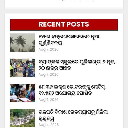
RECENT POSTS
୧୨ରେ ବଙ୍ଗୋପସାଗରରେ ନୂଆ
ଘୂର୍ଣ୍ଣିବଳୟ
Aug 7, 2026
ବ୍ୟାଙ୍କକ ସ୍କୁଲରେ ଗୁଳିକାଣ୍ଡ: ୭ ମୃତ,
୨୦ ଛାତ୍ର ଆହତ
Aug 7, 2026
୫୮.୩୬ ଲକ୍ଷ ଭୋଟରଙ୍କୁ ନୋଟିସ୍‌,
୧୨,୫୭୨ ଅଯୋଗ୍ୟ ଘୋଷିତ
Aug 7, 2026
ଗଜପତି ବିକାଶ ରୋଡମ୍ୟାପ୍‌କୁ ମିଳିଲା
ଗୁରୁତ୍ୱ
Aug 4, 2026