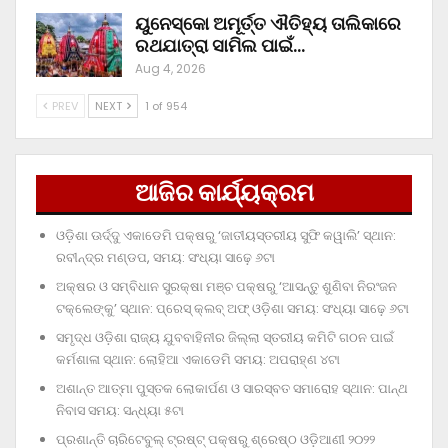
ୟୁନେସ୍କୋ ଅମୂର୍ତ୍ତ ଐତିହ୍ୟ ତାଲିକାରେ
ରଥଯାତ୍ରା ସାମିଲ ପାଇଁ…
Aug 4, 2026
PREV
NEXT
1 of 954
ଆଜିର କାର୍ଯ୍ୟକ୍ରମ
ଓଡ଼ିଶା ଊର୍ଦ୍ଦୁ ଏକାଡେମି ପକ୍ଷରୁ ‘ଜାତୀୟସ୍ତରୀୟ ସୁଫି କୱାଲି’ ସ୍ଥାନ:
ରବୀନ୍ଦ୍ର ମଣ୍ଡପ, ସମୟ: ସଂଧ୍ୟା ସାଢ଼େ ୬ଟା
ଅକ୍ଷର ଓ ସମ୍ବିଧାନ ସୁରକ୍ଷା ମଞ୍ଚ ପକ୍ଷରୁ ‘ଆସନ୍ତୁ ଶୁଣିବା ନିରଂଜନ
ଟକ୍‌ଲେଙ୍କୁ’ ସ୍ଥାନ: ପ୍ରେସ୍‌ କ୍ଲବ୍‌ ଅଫ୍‌ ଓଡ଼ିଶା ସମୟ: ସଂଧ୍ୟା ସାଢ଼େ ୬ଟା
ସମୃଦ୍ଧ ଓଡ଼ିଶା ରାଜ୍ୟ ଯୁବବାହିନୀର ଜିଲ୍ଲା ସ୍ତରୀୟ କମିଟି ଗଠନ ପାଇଁ
କର୍ମଶାଳା ସ୍ଥାନ: ଲୋହିଆ ଏକାଡେମି ସମୟ: ଅପରାହ୍‌ଣ ୪ଟା
ଅଶାନ୍ତ ଆତ୍ମା ପୁସ୍ତକ ଲୋକାର୍ପଣ ଓ ସାରସ୍ବତ ସମାରୋହ ସ୍ଥାନ: ପାନ୍ଥ
ନିବାସ ସମୟ: ସନ୍ଧ୍ୟା ୫ଟା
ପ୍ରଶାନ୍ତି ଚାରିଟେବୁଲ୍‌ ଟ୍ରଷ୍ଟ୍‌ ପକ୍ଷରୁ ଶ୍ରେଷ୍ଠ ଓଡ଼ିଆଣୀ ୨୦୨୨