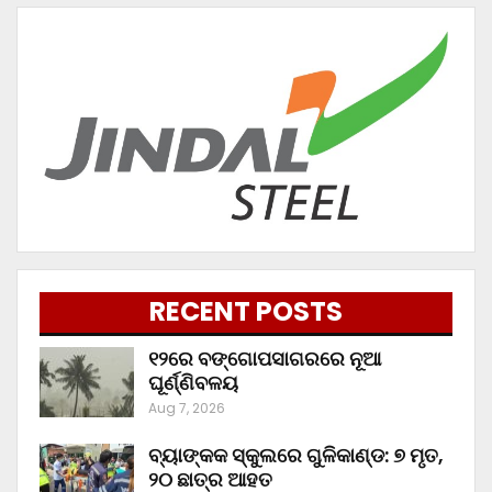
RECENT POSTS
୧୨ରେ ବଙ୍ଗୋପସାଗରରେ ନୂଆ
ଘୂର୍ଣ୍ଣିବଳୟ
Aug 7, 2026
ବ୍ୟାଙ୍କକ ସ୍କୁଲରେ ଗୁଳିକାଣ୍ଡ: ୭ ମୃତ,
୨୦ ଛାତ୍ର ଆହତ