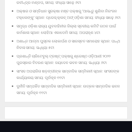
ରବୀନ୍ଦ୍ର ମଣ୍ଡପ, ସମୟ: ସଂଧ୍ୟା ସାଢ଼େ ୬ଟା
ଅକ୍ଷର ଓ ସମ୍ବିଧାନ ସୁରକ୍ଷା ମଞ୍ଚ ପକ୍ଷରୁ ‘ଆସନ୍ତୁ ଶୁଣିବା ନିରଂଜନ
ଟକ୍‌ଲେଙ୍କୁ’ ସ୍ଥାନ: ପ୍ରେସ୍‌ କ୍ଲବ୍‌ ଅଫ୍‌ ଓଡ଼ିଶା ସମୟ: ସଂଧ୍ୟା ସାଢ଼େ ୬ଟା
ସମୃଦ୍ଧ ଓଡ଼ିଶା ରାଜ୍ୟ ଯୁବବାହିନୀର ଜିଲ୍ଲା ସ୍ତରୀୟ କମିଟି ଗଠନ ପାଇଁ
କର୍ମଶାଳା ସ୍ଥାନ: ଲୋହିଆ ଏକାଡେମି ସମୟ: ଅପରାହ୍‌ଣ ୪ଟା
ଅଶାନ୍ତ ଆତ୍ମା ପୁସ୍ତକ ଲୋକାର୍ପଣ ଓ ସାରସ୍ବତ ସମାରୋହ ସ୍ଥାନ: ପାନ୍ଥ
ନିବାସ ସମୟ: ସନ୍ଧ୍ୟା ୫ଟା
ପ୍ରଶାନ୍ତି ଚାରିଟେବୁଲ୍‌ ଟ୍ରଷ୍ଟ୍‌ ପକ୍ଷରୁ ଶ୍ରେଷ୍ଠ ଓଡ଼ିଆଣୀ ୨୦୨୨
ପୁରସ୍କାର ବିତରଣ ସ୍ଥାନ: ଜୟଦେବ ଭବନ ସମୟ: ସନ୍ଧ୍ୟା ୬ଟା
ସାଂସଦ ଅପରାଜିତା ଷଡ଼ଙ୍ଗୀଙ୍କ ସାମ୍ବାଦିକ ସମ୍ମିଳନୀ ସ୍ଥାନ: ସାଂସଦଙ୍କ
କାର୍ଯ୍ୟାଳୟ ସମୟ: ପୂର୍ବାହ୍ନ ୧୧ଟା
ଦୁର୍ନୀତି ସମ୍ପର୍କିତ ସାମ୍ବାଦିକ ସମ୍ମିଳନୀ ସ୍ଥାନ: ଉତ୍କଳ ସାମ୍ବାଦିକ ଭବନ
ସମୟ: ପୂର୍ବାହ୍ନ ୧୧ଟା