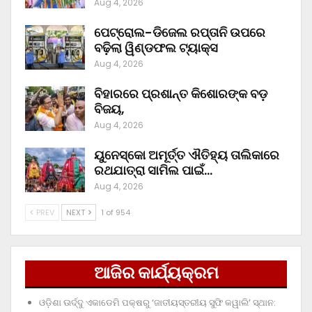
Aug 4, 2026
ପେଟ୍ରୋଲ-ଡିଜେଲ ରପ୍ତାନି ଉପରେ
ବଢ଼ିଲା ୱିଣ୍ଡଫଲ ଟ୍ୟାକ୍ସ
Aug 4, 2026
ବିହାରରେ ପ୍ରଶାନ୍ତ କିଶୋରଙ୍କ ବଡ଼
ବିଜୟ,
Aug 4, 2026
ୟୁନେସ୍କୋ ଅମୂର୍ତ୍ତ ଐତିହ୍ୟ ତାଲିକାରେ
ରଥଯାତ୍ରା ସାମିଲ ପାଇଁ…
Aug 4, 2026
PREV
NEXT
1 of 954
ଆଜିର କାର୍ଯ୍ୟକ୍ରମ
ଓଡ଼ିଶା ଊର୍ଦ୍ଦୁ ଏକାଡେମି ପକ୍ଷରୁ ‘ଜାତୀୟସ୍ତରୀୟ ସୁଫି କୱାଲି’ ସ୍ଥାନ: