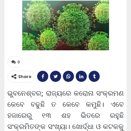
0
Share
ଭୁବନେଶ୍ବର; ରାଜ୍ୟରେ କରୋନା ସଂକ୍ରମଣ
କେବେ ବଢୁଛି ତ କେବେ କମୁଛି। ଏବେ
ହଜାରେରୁ ୧୩ ଶହ ଭିତରେ ରହୁଛି
ସଂକ୍ରମିତଙ୍କ ସଂଖ୍ୟା। ଖୋର୍ଦ୍ଧା ଓ କଟକକୁ