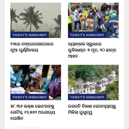
TODAY'S HIGHLIGHT
TODAY'S HIGHLIGHT
୧୨ରେ ବଙ୍ଗୋପସାଗରରେ
ବ୍ୟାଙ୍କକ ସ୍କୁଲରେ
ନୂଆ ଘୂର୍ଣ୍ଣିବଳୟ
ଗୁଳିକାଣ୍ଡ: ୭ ମୃତ, ୨୦ ଛାତ୍ର
ଆହତ
TODAY'S HIGHLIGHT
TODAY'S HIGHLIGHT
୫୮.୩୬ ଲକ୍ଷ ଭୋଟରଙ୍କୁ
ଗଜପତି ବିକାଶ ରୋଡମ୍ୟାପ୍‌କୁ
ନୋଟିସ୍‌, ୧୨,୫୭୨ ଅଯୋଗ୍ୟ
ମିଳିଲା ଗୁରୁତ୍ୱ
ଘୋଷିତ