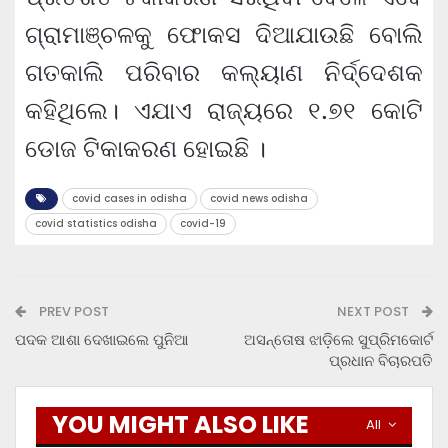
ଗ୍ରାମାଞ୍ଚଳକୁ ଫୋକସ ଦିଆଯାଉଛି ବୋଲି
ଗତକାଲି ପରିବାର କଲ୍ୟାଣ ନିର୍ଦ୍ଦେଶକ
କହିଥିଲେ। ଏଯାଏ ରାଜ୍ୟରେ ୧.୭୧ କୋଟି
ଡୋଜ ଟିକାକରଣ ହୋଇଛି ।
covid cases in odisha
covid news odisha
covid statistics odisha
covid-19
PREV POST
NEXT POST
ପଦକ ଆଶା ଦେଖାଇଲେ ପୁନିଆ
ଅସନ୍ତୋଷ ଝାଡ଼ିଲେ ସୁପ୍ରିମକୋର୍ଟ
ପ୍ରଧାନ ବିଚାରପତି
YOU MIGHT ALSO LIKE
All