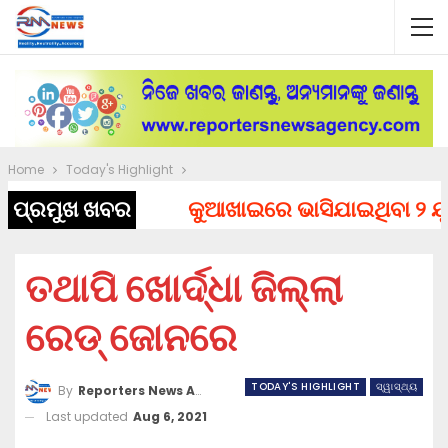
Home
Today's Highlight
ପ୍ରମୁଖ ଖବର
କୁଆଖାଇରେ ଭାସିଯାଇଥିବା ୨ ଯୁବକ
ତଥାପି ଖୋର୍ଦ୍ଧା ଜିଲ୍ଲା
ରେଡ୍ ଜୋନରେ
TODAY'S HIGHLIGHT
ସ୍ୱାସ୍ଥ୍ୟ
By
Reporters News Agency
Last updated
Aug 6, 2021