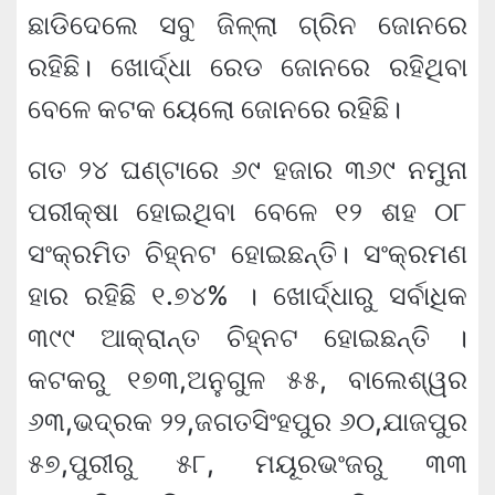
ଛାଡିଦେଲେ ସବୁ ଜିଳ୍ଲା ଗ୍ରିନ ଜୋନରେ
ରହିଛି। ଖୋର୍ଦ୍ଧା ରେଡ ଜୋନରେ ରହିଥିବା
ବେଳେ କଟକ ୟେଲୋ ଜୋନରେ ରହିଛି।
ଗତ ୨୪ ଘଣ୍ଟାରେ ୬୯ ହଜାର ୩୬୯ ନମୁନା
ପରୀକ୍ଷା ହୋଇଥିବା ବେଳେ ୧୨ ଶହ ୦୮
ସଂକ୍ରମିତ ଚିହ୍ନଟ ହୋଇଛନ୍ତି। ସଂକ୍ରମଣ
ହାର ରହିଛି ୧.୭୪% । ଖୋର୍ଦ୍ଧାରୁ ସର୍ବାଧିକ
୩୯୯ ଆକ୍ରାନ୍ତ ଚିହ୍ନଟ ହୋଇଛନ୍ତି ।
କଟକରୁ ୧୭୩,ଅନୁଗୁଳ ୫୫, ବାଲେଶ୍ୱର
୬୩,ଭଦ୍ରକ ୨୨,ଜଗତସିଂହପୁର ୬୦,ଯାଜପୁର
୫୭,ପୁରୀରୁ ୫୮, ମୟୂରଭଂଜରୁ ୩୩