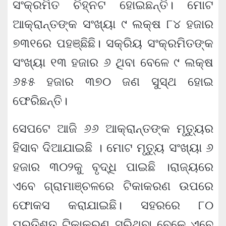
ସଂକ୍ରମିତ ଚିହ୍ନଟ ହୋଇଛନ୍ତି। ମୋଟ
ଆକ୍ରାନ୍ତଙ୍କ ସଂଖ୍ୟା ୯ ଲକ୍ଷ ୮୪ ହଜାର
୭୩୧ରେ ପହଞ୍ଛିଛି। ସକ୍ରିୟ ସଂକ୍ରମିତଙ୍କ
ସଂଖ୍ୟା ୧୩ ହଜାର ୬ ଥିବା ବେଳେ ୯ ଲକ୍ଷ
୬୫୫ ହଜାର ୩୭୦ ଜଣ ସୁସ୍ଥ ହୋଇ
ଫେରିଛନ୍ତି।
ସେପଟେ ଆଜି ୬୬ ଆକ୍ରାନ୍ତଙ୍କ ମୃତ୍ୟୁର
ହିସାବ ଦିଆଯାଇଛି । ମୋଟ ମୃତ୍ୟୁ ସଂଖ୍ୟା ୬
ହଜାର ୩୦୨କୁ ବୃଦ୍ଧି ପାଇଛି ।ରାଜ୍ୟରେ
ଏବେ ଗ୍ରାମାଞ୍ଚଳରେ ଟିକାକରଣ ଉପରେ
ଫୋକସ କରାଯାଇଛି। ସହରରେ ୮୦
ପ୍ରତିଶତ ଟିକାକରଣ ସରିଥିବା ବେଳେ ଏବେ