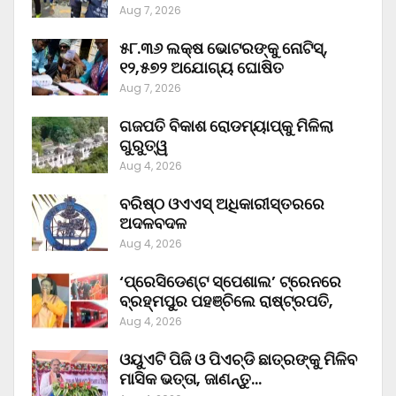
Aug 7, 2026
୫୮.୩୬ ଲକ୍ଷ ଭୋଟରଙ୍କୁ ନୋଟିସ୍‌,
୧୨,୫୭୨ ଅଯୋଗ୍ୟ ଘୋଷିତ
Aug 7, 2026
ଗଜପତି ବିକାଶ ରୋଡମ୍ୟାପ୍‌କୁ ମିଳିଲା
ଗୁରୁତ୍ୱ
Aug 4, 2026
ବରିଷ୍ଠ ଓଏଏସ୍‌ ଅଧିକାରୀସ୍ତରରେ
ଅଦଳବଦଳ
Aug 4, 2026
‘ପ୍ରେସିଡେଣ୍ଟ ସ୍ପେଶାଲ’ ଟ୍ରେନରେ
ବ୍ରହ୍ମପୁର ପହଞ୍ଚିଲେ ରାଷ୍ଟ୍ରପତି,
Aug 4, 2026
ଓୟୁଏଟି ପିଜି ଓ ପିଏଚ୍‌ଡି ଛାତ୍ରଙ୍କୁ ମିଳିବ
ମାସିକ ଭତ୍ତା, ଜାଣନ୍ତୁ…