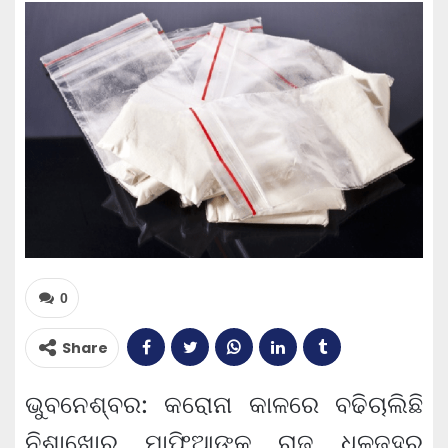
0
Share
ଭୁବନେଶ୍ବର: କରୋନା କାଳରେ ବଢିଚାଲିଛି
ନିଶାଖୋର ମାଫିଆଙ୍କ ରାଜ ଧଳଜହର