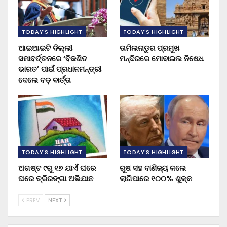
TODAY'S HIGHLIGHT
TODAY'S HIGHLIGHT
ଆଇଆଇଟି ଦିଲ୍ଲୀ
ତାମିଲନାଡୁର ପ୍ରମୁଖ
ସମାବର୍ତ୍ତନରେ ‘ବିକଶିତ
ମନ୍ଦିରରେ ମୋବାଇଲ ନିଷେଧ
ଭାରତ’ ପାଇଁ ପ୍ରଧାନମନ୍ତ୍ରୀ
ଦେଲେ ବଡ଼ ବାର୍ତ୍ତା
TODAY'S HIGHLIGHT
TODAY'S HIGHLIGHT
ଅଗଷ୍ଟ ୯ରୁ ୧୭ ଯାଏଁ ଘରେ
ରୁଷ ସହ ବାଣିଜ୍ୟ କଲେ
ଘରେ ତ୍ରିରଙ୍ଗା ଅଭିଯାନ
ଲାଗିପାରେ ୧୦୦% ଶୁଳ୍କ
PREV
NEXT