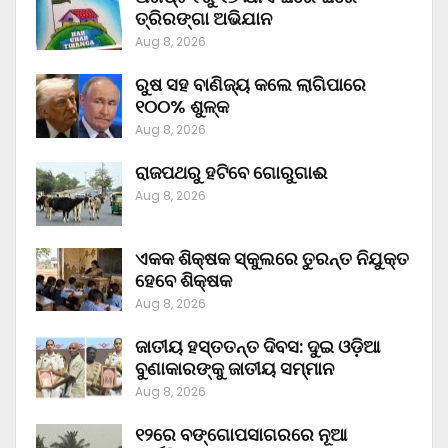
ତ୍ରିରଙ୍ଗା ଅଭିଯାନ
Aug 8, 2026
ରୁଷ ସହ ବାଣିଜ୍ୟ କଲେ ଲାଗିପାରେ
୧୦୦% ଶୁଳ୍କ
Aug 8, 2026
ରାଜପଥରୁ ହଟିବେ ଗୋରୁଗାଈ
Aug 8, 2026
ଏକକ ଶିକ୍ଷକ ସ୍କୁଲରେ ତୁରନ୍ତ ନିଯୁକ୍ତ
ହେବେ ଶିକ୍ଷକ
Aug 8, 2026
ଜାତୀୟ ହସ୍ତତନ୍ତ ଦିବସ: ଦୁଇ ଓଡ଼ିଆ
ବୁଣାକାରଙ୍କୁ ଜାତୀୟ ସମ୍ମାନ
Aug 8, 2026
୧୨ରେ ବଙ୍ଗୋପସାଗରରେ ନୂଆ