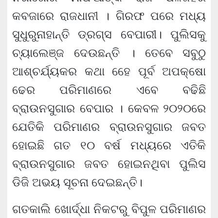
କବଜାରେ ରାଜଧାନୀ । ଗିରଫ ପରେ ମଧ୍ୟ
ସୁଧୁରୁନାହାନ୍ତି ଡ୍ରଗ୍ସ ବେପାରୀ। ପୁଲିସକୁ
ଚ୍ୟାଲେଞ୍ଜ ଦେଉଛନ୍ତି । ତେବେ ସବୁଠୁ
ଆଶ୍ଚର୍ଯ୍ୟକର କଥା ହେେ ପୂର୍ବ ଅପକ୍ଷୋ
ଢେର ପରିମାଣରେ ଏବେ ବଢିଛି
ବ୍ରାଉନସୁଗାର ବେପାର । କେବ​ଳ ୨୦୨୦ରେ
ଯେତିକି ପରିମାଣର ବ୍ରାଉନସୁଗାର ଜବତ
ହୋଇଛି ଗତ ୧୦ ବର୍ଷ ମଧ୍ୟରେ ଏତିକି
ବ୍ରାଉନସୁଗାର ଜବତ ହୋଇନଥିବା ପୁଲିସ
ଡିଜି ଅଭୟ ସୂଚନା ଦେଇଛନ୍ତି।
ଗତକାଲି ଖୋର୍ଦ୍ଧା ନିକଟରୁ ବିପୁଳ ପରିମାଣର