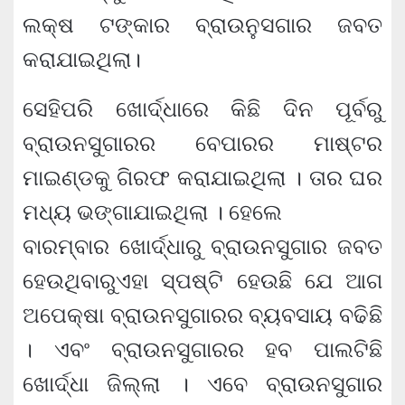
ଲକ୍ଷ ଟଙ୍କାର ବ୍ରାଉନୁସଗାର ଜବତ
କରାଯାଇଥିଲା।
ସେହିପରି ଖୋର୍ଦ୍ଧାରେ କିଛି ଦିନ ପୂର୍ବରୁ
ବ୍ରାଉନସୁଗାରର ବେପାରର ମାଷ୍ଟର
ମାଇଣ୍ଡକୁ ଗିରଫ କରାଯାଇଥିଲା । ତାର ଘର
ମଧ୍ୟ ଭଙ୍ଗାଯାଇଥିଲା । ହେଲେ
ବାରମ୍ବାର ଖୋର୍ଦ୍ଧାରୁ ବ୍ରାଉନସୁଗାର ଜବତ
ହେଉଥିବାରୁଏହା ସ୍ପଷ୍ଟି ହେଉଛି ଯେ ଆଗ
ଅପେକ୍ଷା ବ୍ରାଉନସୁଗାରର ବ୍ୟବସାୟ ବଢିଛି
। ଏବଂ ବ୍ରାଉନସୁଗାରର ହବ ପାଲଟିଛି
ଖୋର୍ଦ୍ଧା ଜିଲ୍ଲା । ଏବେ ବ୍ରାଉନସୁଗାର