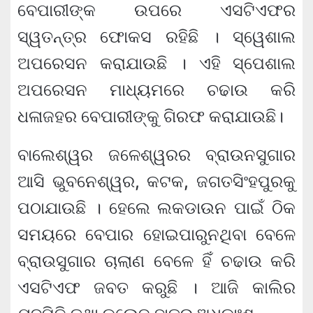
ବେପାରୀଙ୍କ ଉପରେ ଏସଟିଏଫର
ସ୍ୱତନ୍ତ୍ର ଫୋକସ ରହିଛି । ସ୍ୱେଶାଲ
ଅପରେସନ କରାଯାଉଛି । ଏହି ସ୍ପେଶାଲ
ଅପରେସନ ମାଧ୍ୟମରେ ଚଢାଉ କରି
ଧଳାଜହର ବେପାରୀଙ୍କୁ ଗିରଫ କରାଯାଉଛି।
ବାଲେଶ୍ୱର ଜଳେଶ୍ୱରର ବ୍ରାଉନସୁଗାର
ଆସି ଭୁବନେଶ୍ୱର, କଟକ, ଜଗତସିଂହପୁରକୁ
ପଠାଯାଉଛି । ହେଲେ ଲକଡାଉନ ପାଇଁ ଠିକ
ସମୟରେ ବେପାର ହୋଇପାରୁନଥିବା ବେଳେ
ବ୍ରାଉସୁଗାର ଚାଲାଣ ବେଳେ ହିଁ ଚଢାଉ କରି
ଏସଟିଏଫ ଜବତ କରୁଛି । ଆଜି କାଲିର