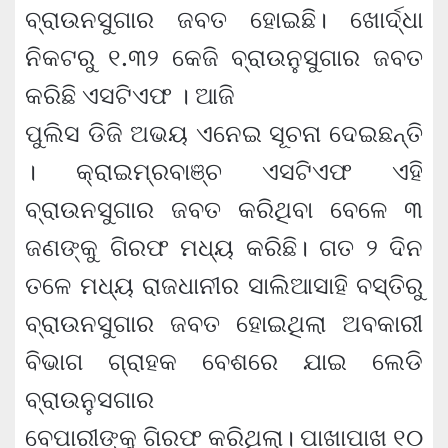
ବ୍ରାଉନସୁଗାର ଜବତ ହୋଇଛି। ଖୋର୍ଦ୍ଧା
ନିକଟରୁ ୧.୩୨ କେଜି ବ୍ରାଉନୁସୁଗାର ଜବତ
କରିଛି ଏସଟିଏଫ । ଆଜି
ପୁଲିସ ଡିଜି ଅଭୟ ଏନେଇ ସୂଚନା ଦେଇଛନ୍ତି
। କ୍ରାଇମ୍ରବାଞ୍ଚ ଏସଟିଏଫ ଏହି
ବ୍ରାଉନସୁଗାର ଜବତ କରିଥିବା ବେଳେ ୩
ଜଣଙ୍କୁ ଗିରଫ ମଧ୍ୟ କରିଛି। ଗତ ୨ ଦିନ
ତଳେ ମଧ୍ୟ ରାଜଧାନୀର ସାଲିଆସାହି ବସ୍ତିରୁ
ବ୍ରାଉନସୁଗାର ଜବତ ହୋଇଥିଲା ଅବକାରୀ
ବିଭାଗ ଗ୍ରାହକ ବେଶରେ ଯାଇ ଲେଡି
ବ୍ରାଉନୁସଗାର
ବେପାରୀଙ୍କୁ ଗିରଫ କରିଥିଲା। ପାଖାପାଖ ୧୦