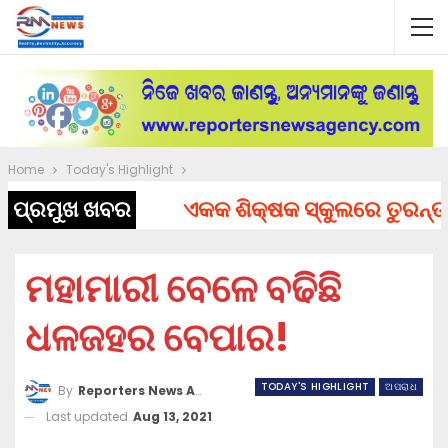
Home
Today's Highlight
ପ୍ରମୁଖ ଖବର
ଏକକ ଶିକ୍ଷକ ସ୍କୁଲରେ ତୁରନ୍ତ ନିଯ
ମହାମାରୀ ବେଳେ ବଢିଛି
ଧଳଜହର ବେପାର!
TODAY'S HIGHLIGHT
ଅପରାଧ
By
Reporters News Agency
Last updated
Aug 13, 2021