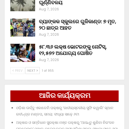
ଘୂର୍ଣ୍ଣିବଳୟ
Aug 7, 2026
ବ୍ୟାଙ୍କକ ସ୍କୁଲରେ ଗୁଳିକାଣ୍ଡ: ୭ ମୃତ,
୨୦ ଛାତ୍ର ଆହତ
Aug 7, 2026
୫୮.୩୬ ଲକ୍ଷ ଭୋଟରଙ୍କୁ ନୋଟିସ୍‌,
୧୨,୫୭୨ ଅଯୋଗ୍ୟ ଘୋଷିତ
Aug 7, 2026
PREV
NEXT
1 of 955
ଆଜିର କାର୍ଯ୍ୟକ୍ରମ
ଓଡ଼ିଶା ଊର୍ଦ୍ଦୁ ଏକାଡେମି ପକ୍ଷରୁ ‘ଜାତୀୟସ୍ତରୀୟ ସୁଫି କୱାଲି’ ସ୍ଥାନ:
ରବୀନ୍ଦ୍ର ମଣ୍ଡପ, ସମୟ: ସଂଧ୍ୟା ସାଢ଼େ ୬ଟା
ଅକ୍ଷର ଓ ସମ୍ବିଧାନ ସୁରକ୍ଷା ମଞ୍ଚ ପକ୍ଷରୁ ‘ଆସନ୍ତୁ ଶୁଣିବା ନିରଂଜନ
ଟକ୍‌ଲେଙ୍କୁ’ ସ୍ଥାନ: ପ୍ରେସ୍‌ କ୍ଲବ୍‌ ଅଫ୍‌ ଓଡ଼ିଶା ସମୟ: ସଂଧ୍ୟା ସାଢ଼େ ୬ଟା