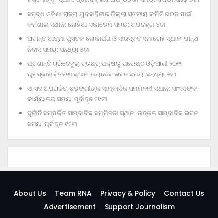
ସମୃଦ୍ଧ ଓଡ଼ିଶା ରାଜ୍ୟ ଯୁବବାହିନୀର ଜିଲ୍ଲା ସ୍ତରୀୟ କମିଟି ଗଠନ ପାଇଁ
କର୍ମଶାଳା ସ୍ଥାନ: ଲୋହିଆ ଏକାଡେମି ସମୟ: ଅପରାହ୍‌ଣ ୪ଟା
ଅଶାନ୍ତ ଆତ୍ମା ପୁସ୍ତକ ଲୋକାର୍ପଣ ଓ ସାରସ୍ବତ ସମାରୋହ ସ୍ଥାନ: ପାନ୍ଥ
ନିବାସ ସମୟ: ସନ୍ଧ୍ୟା ୫ଟା
ପ୍ରଶାନ୍ତି ଚାରିଟେବୁଲ୍‌ ଟ୍ରଷ୍ଟ୍‌ ପକ୍ଷରୁ ଶ୍ରେଷ୍ଠ ଓଡ଼ିଆଣୀ ୨୦୨୨
ପୁରସ୍କାର ବିତରଣ ସ୍ଥାନ: ଜୟଦେବ ଭବନ ସମୟ: ସନ୍ଧ୍ୟା ୬ଟା
ସାଂସଦ ଅପରାଜିତା ଷଡ଼ଙ୍ଗୀଙ୍କ ସାମ୍ବାଦିକ ସମ୍ମିଳନୀ ସ୍ଥାନ: ସାଂସଦଙ୍କ
କାର୍ଯ୍ୟାଳୟ ସମୟ: ପୂର୍ବାହ୍ନ ୧୧ଟା
ଦୁର୍ନୀତି ସମ୍ପର୍କିତ ସାମ୍ବାଦିକ ସମ୍ମିଳନୀ ସ୍ଥାନ: ଉତ୍କଳ ସାମ୍ବାଦିକ ଭବନ
ସମୟ: ପୂର୍ବାହ୍ନ ୧୧ଟା
About Us
Team RNA
Privacy & Policy
Contact Us
Advertisement
Support Journalism