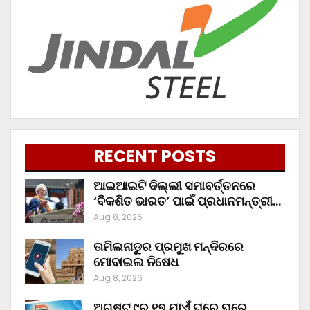
RECENT POSTS
ଆଇଆଇଟି ଦିଲ୍ଲୀ ସମାବର୍ତ୍ତନରେ
‘ବିକଶିତ ଭାରତ’ ପାଇଁ ପ୍ରଧାନମନ୍ତ୍ରୀ…
Aug 8, 2026
ତାମିଲନାଡୁର ପ୍ରମୁଖ ମନ୍ଦିରରେ
ମୋବାଇଲ ନିଷେଧ
Aug 8, 2026
ଅଗଷ୍ଟ ୯ରୁ ୧୭ ଯାଏଁ ଘରେ ଘରେ