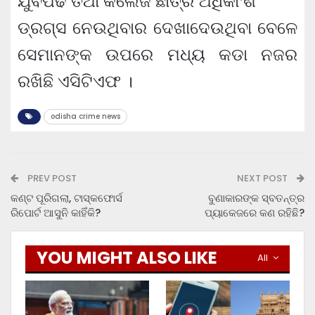
ଯୁବପିଢି ତଥା କଲେଜ ଛାତ୍ର ଅଧିକାଂଶ
ଡ୍ରଗ୍ସ ନେଉଥିବାର ଦେଖାଦେଉଥିବା ବେଳେ
ସେମାନଙ୍କ ଉପରେ ମଧ୍ୟ କଡା ନଜର
ରଖିଛି ଏସିଟିଏଫ ।
odisha crime news
PREV POST
NEXT POST
କଣ୍ଟ ପୂରିଗଲା, ଟାସ୍କଫୋର୍ସ
ବୁଣାକାରଙ୍କ ସ୍ବତନ୍ତ୍ର
ରିପୋର୍ଟ ଆସୁନି କାହିଁକି?
ପ୍ୟାକେଜରେ କଣ ରହିଛି?
YOU MIGHT ALSO LIKE
All