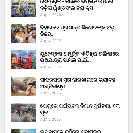
ପେଟ୍ରୋଲ-ଡିଜେଲ ରପ୍ତାନି ଉପରେ
ବଢ଼ିଲା ୱିଣ୍ଡଫଲ ଟ୍ୟାକ୍ସ
Aug 4, 2026
ବିହାରରେ ପ୍ରଶାନ୍ତ କିଶୋରଙ୍କ ବଡ଼
ବିଜୟ,
Aug 4, 2026
ୟୁନେସ୍କୋ ଅମୂର୍ତ୍ତ ଐତିହ୍ୟ ତାଲିକାରେ
ରଥଯାତ୍ରା ସାମିଲ ପାଇଁ…
Aug 4, 2026
ପାତ୍ରପଡା ସୂତା କାରଖାନାରେ ଭୟାବହ
ଅଗ୍ନିକାଣ୍ଡ
Aug 3, 2026
ପେରୁରେ ପର୍ଯ୍ୟଟକ ବିମାନ ଦୁର୍ଘଟଣା, ୧୩
ମୃତ
Aug 3, 2026
ଉପବାସରେ ରହିଲେ ମହାପ୍ରଭୁ