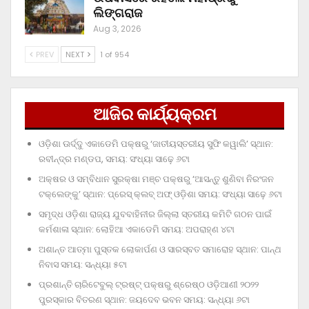
ଲିଙ୍ଗରାଜ
Aug 3, 2026
PREV
NEXT
1 of 954
ଆଜିର କାର୍ଯ୍ୟକ୍ରମ
ଓଡ଼ିଶା ଊର୍ଦ୍ଦୁ ଏକାଡେମି ପକ୍ଷରୁ ‘ଜାତୀୟସ୍ତରୀୟ ସୁଫି କୱାଲି’ ସ୍ଥାନ:
ରବୀନ୍ଦ୍ର ମଣ୍ଡପ, ସମୟ: ସଂଧ୍ୟା ସାଢ଼େ ୬ଟା
ଅକ୍ଷର ଓ ସମ୍ବିଧାନ ସୁରକ୍ଷା ମଞ୍ଚ ପକ୍ଷରୁ ‘ଆସନ୍ତୁ ଶୁଣିବା ନିରଂଜନ
ଟକ୍‌ଲେଙ୍କୁ’ ସ୍ଥାନ: ପ୍ରେସ୍‌ କ୍ଲବ୍‌ ଅଫ୍‌ ଓଡ଼ିଶା ସମୟ: ସଂଧ୍ୟା ସାଢ଼େ ୬ଟା
ସମୃଦ୍ଧ ଓଡ଼ିଶା ରାଜ୍ୟ ଯୁବବାହିନୀର ଜିଲ୍ଲା ସ୍ତରୀୟ କମିଟି ଗଠନ ପାଇଁ
କର୍ମଶାଳା ସ୍ଥାନ: ଲୋହିଆ ଏକାଡେମି ସମୟ: ଅପରାହ୍‌ଣ ୪ଟା
ଅଶାନ୍ତ ଆତ୍ମା ପୁସ୍ତକ ଲୋକାର୍ପଣ ଓ ସାରସ୍ବତ ସମାରୋହ ସ୍ଥାନ: ପାନ୍ଥ
ନିବାସ ସମୟ: ସନ୍ଧ୍ୟା ୫ଟା
ପ୍ରଶାନ୍ତି ଚାରିଟେବୁଲ୍‌ ଟ୍ରଷ୍ଟ୍‌ ପକ୍ଷରୁ ଶ୍ରେଷ୍ଠ ଓଡ଼ିଆଣୀ ୨୦୨୨
ପୁରସ୍କାର ବିତରଣ ସ୍ଥାନ: ଜୟଦେବ ଭବନ ସମୟ: ସନ୍ଧ୍ୟା ୬ଟା