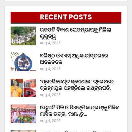
RECENT POSTS
ଗଜପତି ବିକାଶ ରୋଡମ୍ୟାପ୍‌କୁ ମିଳିଲା
ଗୁରୁତ୍ୱ
Aug 4, 2026
ବରିଷ୍ଠ ଓଏଏସ୍‌ ଅଧିକାରୀସ୍ତରରେ
ଅଦଳବଦଳ
Aug 4, 2026
‘ପ୍ରେସିଡେଣ୍ଟ ସ୍ପେଶାଲ’ ଟ୍ରେନରେ
ବ୍ରହ୍ମପୁର ପହଞ୍ଚିଲେ ରାଷ୍ଟ୍ରପତି,
Aug 4, 2026
ଓୟୁଏଟି ପିଜି ଓ ପିଏଚ୍‌ଡି ଛାତ୍ରଙ୍କୁ ମିଳିବ
ମାସିକ ଭତ୍ତା, ଜାଣନ୍ତୁ…
Aug 4, 2026