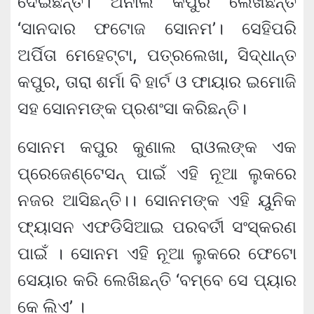
ଦେଇଛନ୍ତି। ଅନୀଲ କପୁର ଲେଖିଛନ୍ତି
‘ସାନଦାର ଫଟୋଜ ସୋନମ’। ସେହିପରି
ଅର୍ପିତା ମେହେଟ୍ଟା, ପତ୍ରଲେଖା, ସିଦ୍ଧାନ୍ତ
କପୁର, ତାରା ଶର୍ମା ବି ହାର୍ଟ ଓ ଫାୟାର ଇମୋଜି
ସହ ସୋନମଙ୍କ ପ୍ରଶଂସା କରିଛନ୍ତି।
ସୋନମ କପୁର କୁଣାଲ ରାଓଲଙ୍କ ଏକ
ପ୍ରେଜେଣ୍ଟେସନ୍ ପାଇଁ ଏହି ନୂଆ ଲୁକରେ
ନଜର ଆସିଛନ୍ତି।। ସୋନମଙ୍କ ଏହି ୟୁନିକ
ଫ୍ୟାସନ ଏଫଡିସିଆଇ ପରବର୍ତୀ ସଂସ୍କରଣ
ପାଇଁ । ସୋନମ ଏହି ନୂଆ ଲୁକରେ ଫେଟୋ
ସେୟାର କରି ଲେଖିଛନ୍ତି ‘ବମ୍ବେ ସେ ପ୍ୟାର
କେ ଲିଏ’ ।