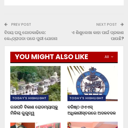
PREV POST
NEXT POST
ବିଜୟ ଘରୁ ଗୋଡକାଢିଲେ:
ଏ ଶିଶୁଲେଖା କାହା ପାଇଁ ପ୍ରକାଶ
କେନ୍ଦ୍ରାପଡା ପରେ ପୁରୀ ଯୋଜନା
ପାଉଛି?
YOU MIGHT ALSO LIKE
All
TODAY'S HIGHLIGHT
TODAY'S HIGHLIGHT
ଗଜପତି ବିକାଶ ରୋଡମ୍ୟାପ୍‌କୁ
ବରିଷ୍ଠ ଓଏଏସ୍‌
ମିଳିଲା ଗୁରୁତ୍ୱ
ଅଧିକାରୀସ୍ତରରେ ଅଦଳବଦଳ