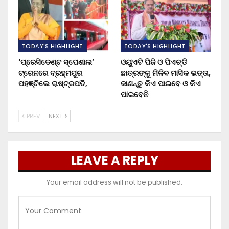
TODAY'S HIGHLIGHT
TODAY'S HIGHLIGHT
‘ପ୍ରେସିଡେଣ୍ଟ ସ୍ପେଶାଲ’
ଓୟୁଏଟି ପିଜି ଓ ପିଏଚ୍‌ଡି
ଟ୍ରେନରେ ବ୍ରହ୍ମପୁର
ଛାତ୍ରଙ୍କୁ ମିଳିବ ମାସିକ ଭତ୍ତା,
ପହଞ୍ଚିଲେ ରାଷ୍ଟ୍ରପତି,
ଜାଣନ୍ତୁ କିଏ ପାଇବେ ଓ କିଏ
ପାଇବେନି
PREV
NEXT
LEAVE A REPLY
Your email address will not be published.