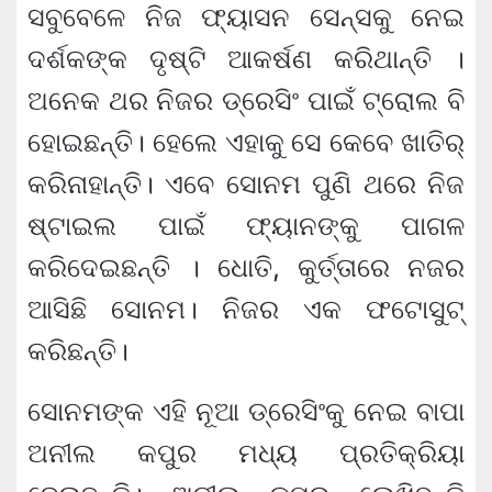
ସବୁବେଳେ ନିଜ ଫ୍ୟାସନ ସେନ୍ସକୁ ନେଇ
ଦର୍ଶକଙ୍କ ଦୃଷ୍ଟି ଆକର୍ଷଣ କରିଥାନ୍ତି ।
ଅନେକ ଥର ନିଜର ଡ୍ରେସିଂ ପାଇଁ ଟ୍ରୋଲ ବି
ହୋଇଛନ୍ତି। ହେଲେ ଏହାକୁ ସେ କେବେ ଖାତିର୍
କରିନାହାନ୍ତି। ଏବେ ସୋନମ ପୁଣି ଥରେ ନିଜ
ଷ୍ଟାଇଲ ପାଇଁ ଫ୍ୟାନଙ୍କୁ ପାଗଳ
କରିଦେଇଛନ୍ତି । ଧୋତି, କୁର୍ତ୍ତାରେ ନଜର
ଆସିଛି ସୋନମ। ନିଜର ଏକ ଫଟୋସୁଟ୍
କରିଛନ୍ତି।
ସୋନମଙ୍କ ଏହି ନୂଆ ଡ୍ରେସିଂକୁ ନେଇ ବାପା
ଅନୀଲ କପୁର ମଧ୍ୟ ପ୍ରତିକ୍ରିୟା