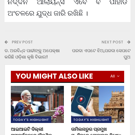
ନର୍ଦ୍ଦନ ଆଲାୟନ୍ସ ଏବେ ବି ପାହାଡି
ଅଂଚଳରେ ଯୁଦ୍ଧ ଜାରି ରଖିଛି ।
PREV POST
NEXT POST
ଡ. ଅରବିନ୍ଦ ପାଢୀଙ୍କୁ ଅପେକ୍ଷା
ପରଦା ଏପଟେ ଝିଅ,ପରଦା ସେପଟେ
କରିଛି ଓଡ଼ିଶା କୃଷି ବିଭାଗ!
ପୁଅ
YOU MIGHT ALSO LIKE
All
TODAY'S HIGHLIGHT
TODAY'S HIGHLIGHT
ଆଇଆଇଟି ଦିଲ୍ଲୀ
ତାମିଲନାଡୁର ପ୍ରମୁଖ