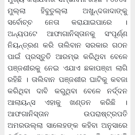
ମୁଲ୍ଲା ହିବୁତୁଲ୍ଲା ଅଖୁନ୍ଦଜାଦାଙ୍କୁ
ସର୍ବୋଚ୍ଚ ନେତା କରାଯାଇପାରେ ।
ଅନ୍ୟପଟେ ଆଫାଗାନିସ୍ତାନକୁ ସଂପୂର୍ଣ୍ଣ
ନିୟନ୍ତ୍ରଣ କରି ତାଲିବାନ ସରକାର ଗଠନ
ପାଇଁ ପ୍ରସ୍ତୁତି ଆରମ୍ଭ କରିଥିବା ବେଳେ
ପଞ୍ଜଶୀରକୁ ନେଇ ଏଯାଏ ଛକାପଞ୍ଝା ଲାଗି
ରହିଛି । ତାଲିବାନ ପଞ୍ଜଶୀର ଘାଟିକୁ କବଜା
କରିଥିବା ଦାବି କରୁଥିବା ବେଳେ ନର୍ଦ୍ଦନ
ଆଲାୟନ୍ସ ଏହାକୁ ଖଣ୍ଡନ କରିଛି ।
ଆଫଗାନିସ୍ତାନ ଉପରାଷ୍ଟ୍ରପତି
ଅମରଉଲ୍ଲା ସାଲେହଙ୍କ କହିବା ଅନୁସାରେ