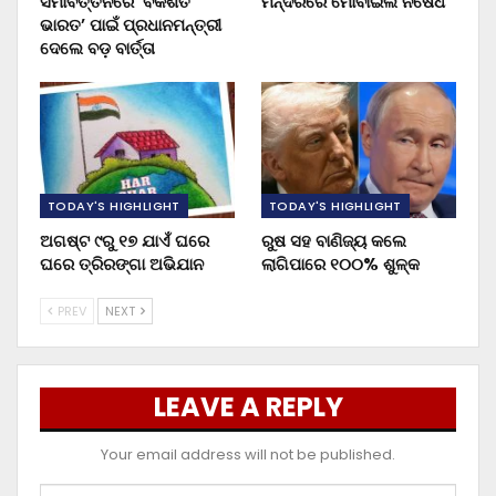
ସମାବର୍ତ୍ତନରେ ‘ବିକଶିତ
ମନ୍ଦିରରେ ମୋବାଇଲ ନିଷେଧ
ଭାରତ’ ପାଇଁ ପ୍ରଧାନମନ୍ତ୍ରୀ
ଦେଲେ ବଡ଼ ବାର୍ତ୍ତା
TODAY'S HIGHLIGHT
TODAY'S HIGHLIGHT
ଅଗଷ୍ଟ ୯ରୁ ୧୭ ଯାଏଁ ଘରେ
ରୁଷ ସହ ବାଣିଜ୍ୟ କଲେ
ଘରେ ତ୍ରିରଙ୍ଗା ଅଭିଯାନ
ଲାଗିପାରେ ୧୦୦% ଶୁଳ୍କ
PREV
NEXT
LEAVE A REPLY
Your email address will not be published.