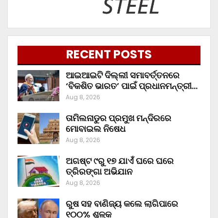
RECENT POSTS
ଆଇଆଇଟି ଦିଲ୍ଲୀ ସମାବର୍ତ୍ତନରେ
‘ବିକଶିତ ଭାରତ’ ପାଇଁ ପ୍ରଧାନମନ୍ତ୍ରୀ…
Aug 8, 2026
ତାମିଲନାଡୁର ପ୍ରମୁଖ ମନ୍ଦିରରେ
ମୋବାଇଲ ନିଷେଧ
Aug 8, 2026
ଅଗଷ୍ଟ ୯ରୁ ୧୭ ଯାଏଁ ଘରେ ଘରେ
ତ୍ରିରଙ୍ଗା ଅଭିଯାନ
Aug 8, 2026
ରୁଷ ସହ ବାଣିଜ୍ୟ କଲେ ଲାଗିପାରେ
୧୦୦% ଶୁଳ୍କ