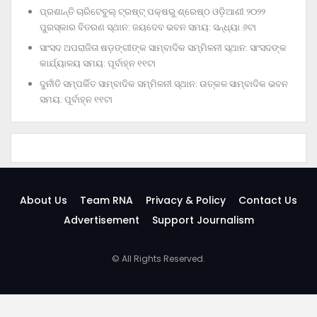
ପ୍ରଶାନ୍ତି ଚାରିଟେବୁଲ୍‌ ଟ୍ରଷ୍ଟ୍‌ ପକ୍ଷରୁ ଶ୍ରେଷ୍ଠ ଓଡ଼ିଆଣୀ ୨୦୨୨
ପୁରସ୍କାର ବିତରଣ ସ୍ଥାନ: ଜୟଦେବ ଭବନ ସମୟ: ସନ୍ଧ୍ୟା ୬ଟା
ସାଂସଦ ଅପରାଜିତା ଷଡ଼ଙ୍ଗୀଙ୍କ ସାମ୍ବାଦିକ ସମ୍ମିଳନୀ ସ୍ଥାନ: ସାଂସଦଙ୍କ
କାର୍ଯ୍ୟାଳୟ ସମୟ: ପୂର୍ବାହ୍ନ ୧୧ଟା
ଦୁର୍ନୀତି ସମ୍ପର୍କିତ ସାମ୍ବାଦିକ ସମ୍ମିଳନୀ ସ୍ଥାନ: ଉତ୍କଳ ସାମ୍ବାଦିକ ଭବନ
ସମୟ: ପୂର୍ବାହ୍ନ ୧୧ଟା
About Us
Team RNA
Privacy & Policy
Contact Us
Advertisement
Support Journalism
© All Rights Reserved.