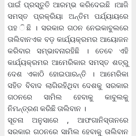
ପାଇଁ ପ୍ରସ୍ତୁତି ଆରମ୍ଭ କରିଦେଇଛି ।ଆଜି
ସମସ୍ତ ପ୍ରକ୍ରିୟା ଅନ୍ତିମ ପର୍ଯ୍ୟାୟରେ
ପହ ିଛି । ସରକାର ଗଠନ ନେଇକାବୁଲରେ
ତାଲିବାନଏକ ବଡ଼ କାର୍ଯ୍ୟକ୍ରମର ଆୟୋଜନ
କରିବାର ସମ୍ଭାବନାରହିଛି । ତେବେ ଏହି
କାର୍ଯ୍ୟକ୍ରମର ଆମେରିକାର ସମସ୍ତ ଶତ୍ରୁ
ଦେଶ ଏକାଠି ହୋଇପାରନ୍ତି । ଆମେରିକା
ସହିତ ବିବାଦ ଲାଗିରହିଥିବା ଦେଶକୁ ସରକାର
ଗଠନରେ ସାମିଲ ହେବାକୁ କାବୁଲକୁ
ନିମନ୍ତ୍ରଣ କରିଛି ତାଲିବାନ ।
ସୂଚନା ଅନୁସାରେ , ଆଫଗାନିସ୍ତାନରେ
ସରକାର ଗଠନରେ ସାମିଲ ହେବାକୁ ତାଲିବାନ