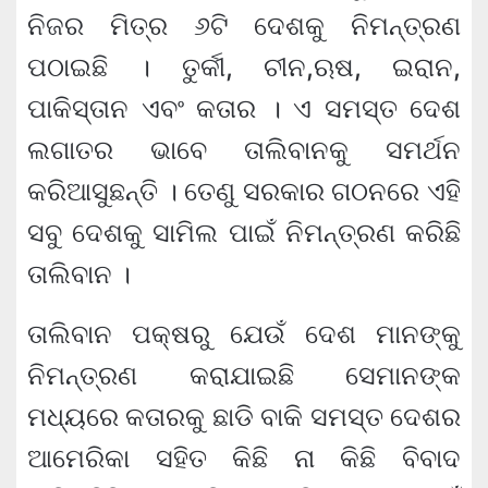
ନିଜର ମିତ୍ର ୬ଟି ଦେଶକୁ ନିମନ୍ତ୍ରଣ
ପଠାଇଛି । ତୁର୍କୀ, ଚୀନ,ଋଷ, ଇରାନ,
ପାକିସ୍ତାନ ଏବଂ କତାର । ଏ ସମସ୍ତ ଦେଶ
ଲଗାତର ଭାବେ ତାଲିବାନକୁ ସମର୍ଥନ
କରିଆସୁଛନ୍ତି । ତେଣୁ ସରକାର ଗଠନରେ ଏହି
ସବୁ ଦେଶକୁ ସାମିଲ ପାଇଁ ନିମନ୍ତ୍ରଣ କରିଛି
ତାଲିବାନ ।
ତାଲିବାନ ପକ୍ଷରୁ ଯେଉଁ ଦେଶ ମାନଙ୍କୁ
ନିମନ୍ତ୍ରଣ କରାଯାଇଛି ସେମାନଙ୍କ
ମଧ୍ୟରେ କତାରକୁ ଛାଡି ବାକି ସମସ୍ତ ଦେଶର
ଆମେରିକା ସହିତ କିଛି ନା କିଛି ବିବାଦ