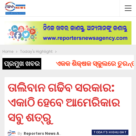
Home
Today's Highlight
ପ୍ରମୁଖ ଖବର
ଏକକ ଶିକ୍ଷକ ସ୍କୁଲରେ ତୁରନ୍ତ ନିଯ
ତାଲିବାନ ଗଢିବ ସରକାର:
ଏକାଠି ହେବେ ଆମେରିକାର
ସବୁ ଶତ୍ରୁ
TODAY'S HIGHLIGHT
By
Reporters News Agency