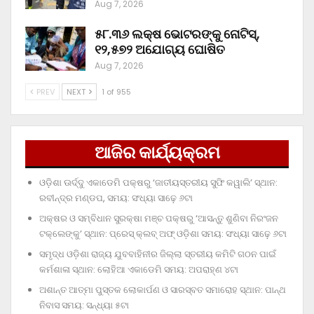
Aug 7, 2026
୫୮.୩୬ ଲକ୍ଷ ଭୋଟରଙ୍କୁ ନୋଟିସ୍‌,
୧୨,୫୭୨ ଅଯୋଗ୍ୟ ଘୋଷିତ
Aug 7, 2026
PREV
NEXT
1 of 955
ଆଜିର କାର୍ଯ୍ୟକ୍ରମ
ଓଡ଼ିଶା ଊର୍ଦ୍ଦୁ ଏକାଡେମି ପକ୍ଷରୁ ‘ଜାତୀୟସ୍ତରୀୟ ସୁଫି କୱାଲି’ ସ୍ଥାନ:
ରବୀନ୍ଦ୍ର ମଣ୍ଡପ, ସମୟ: ସଂଧ୍ୟା ସାଢ଼େ ୬ଟା
ଅକ୍ଷର ଓ ସମ୍ବିଧାନ ସୁରକ୍ଷା ମଞ୍ଚ ପକ୍ଷରୁ ‘ଆସନ୍ତୁ ଶୁଣିବା ନିରଂଜନ
ଟକ୍‌ଲେଙ୍କୁ’ ସ୍ଥାନ: ପ୍ରେସ୍‌ କ୍ଲବ୍‌ ଅଫ୍‌ ଓଡ଼ିଶା ସମୟ: ସଂଧ୍ୟା ସାଢ଼େ ୬ଟା
ସମୃଦ୍ଧ ଓଡ଼ିଶା ରାଜ୍ୟ ଯୁବବାହିନୀର ଜିଲ୍ଲା ସ୍ତରୀୟ କମିଟି ଗଠନ ପାଇଁ
କର୍ମଶାଳା ସ୍ଥାନ: ଲୋହିଆ ଏକାଡେମି ସମୟ: ଅପରାହ୍‌ଣ ୪ଟା
ଅଶାନ୍ତ ଆତ୍ମା ପୁସ୍ତକ ଲୋକାର୍ପଣ ଓ ସାରସ୍ବତ ସମାରୋହ ସ୍ଥାନ: ପାନ୍ଥ
ନିବାସ ସମୟ: ସନ୍ଧ୍ୟା ୫ଟା