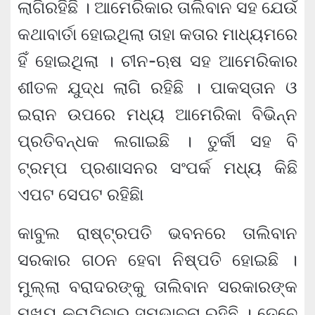
ଲାଗିରହିଛି । ଆମେରିକାର ତାଲିବାନ ସହ ଯେଉଁ
କଥାବାର୍ତା ହୋଇଥିଲା ତାହା କତାର ମାଧ୍ୟମରେ
ହିଁ ହୋଇଥିଲା । ଚୀନ-ଋଷ ସହ ଆମେରିକାର
ଶୀତଳ ଯୁଦ୍ଧ ଲାଗି ରହିଛି । ପାକସ୍ତାନ ଓ
ଇରାନ ଉପରେ ମଧ୍ୟ ଆମେରିକା ବିଭିନ୍ନ
ପ୍ରତିବନ୍ଧକ ଲଗାଇଛି । ତୁର୍କୀ ସହ ବି
ଟ୍ରମ୍ପ ପ୍ରଶାସନର ସଂପର୍କ ମଧ୍ୟ କିଛି
ଏପଟ ସେପଟ ରହିଛିା
କାବୁଲ ରାଷ୍ଟ୍ରପତି ଭବନରେ ତାଲିବାନ
ସରକାର ଗଠନ ହେବା ନିଷ୍ପତି ହୋଇଛି ।
ମୁଲ୍ଲା ବରାଦରଙ୍କୁ ତାଲିବାନ ସରକାରଙ୍କ
ମୁଖ୍ୟ କରାଯିବାର ସମ୍ଭାବନା ରହିଛି । ତେବେ