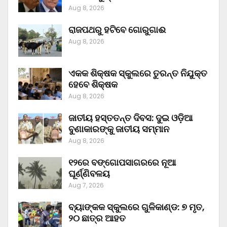
Aug 8, 2026
ରାଜପଥରୁ ହଟିବେ ଗୋରୁଗାଈ
Aug 8, 2026
ଏକକ ଶିକ୍ଷକ ସ୍କୁଲରେ ତୁରନ୍ତ ନିଯୁକ୍ତ
ହେବେ ଶିକ୍ଷକ
Aug 8, 2026
ଜାତୀୟ ହସ୍ତତନ୍ତ ଦିବସ: ଦୁଇ ଓଡ଼ିଆ
ବୁଣାକାରଙ୍କୁ ଜାତୀୟ ସମ୍ମାନ
Aug 8, 2026
୧୨ରେ ବଙ୍ଗୋପସାଗରରେ ନୂଆ
ଘୂର୍ଣ୍ଣିବଳୟ
Aug 7, 2026
ବ୍ୟାଙ୍କକ ସ୍କୁଲରେ ଗୁଳିକାଣ୍ଡ: ୭ ମୃତ,
୨୦ ଛାତ୍ର ଆହତ