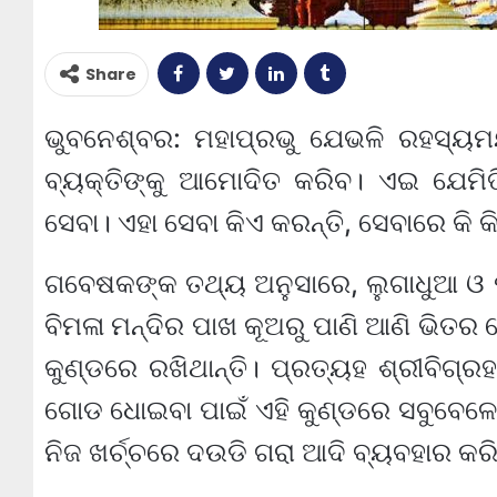
Share
ଭୁବନେଶ୍ବର: ମହାପ୍ରଭୁ ଯେଭଳି ରହସ୍ୟମ
ବ୍ୟକ୍ତିଙ୍କୁ ଆମୋଦିତ କରିବ। ଏଇ ଯେମିତି
ସେବା। ଏହା ସେବା କିଏ କରନ୍ତି, ସେବାରେ କି 
ଗବେଷକଙ୍କ ତଥ୍ୟ ଅନୁସାରେ, ଲୁଗାଧୁଆ ଓ ପ
ବିମଳା ମନ୍ଦିର ପାଖ କୂଅରୁ ପାଣି ଆଣି ଭିତର 
କୁଣ୍ଡରେ ରଖିଥାନ୍ତି। ପ୍ରତ୍ୟହ ଶ୍ରୀବିଗ୍
ଗୋଡ ଧୋଇବା ପାଇଁ ଏହି କୁଣ୍ଡରେ ସବୁବେଳେ
ନିଜ ଖର୍ଚ୍ଚରେ ଦଉଡି ଗରା ଆଦି ବ୍ୟବହାର କରି