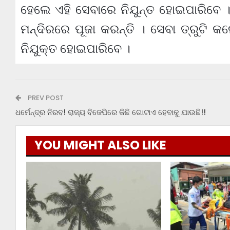
ହେଲେ ଏହି ସେବାରେ ନିଯୁନ୍ତ ହୋଇପାରିବେ
ମନ୍ଦିରରେ ପୂଜା କରନ୍ତି । ସେବା ତ୍ରୁଟି
ନିଯୁକ୍ତ ହୋଇପାରିବେ ।
PREV POST
ଧର୍ମେନ୍ଦ୍ର ନିରବ! ରାଜ୍ୟ ବିଜେପିରେ କିଛି ଗୋଟାଏ ହେବାକୁ ଯାଉଛି!!
YOU MIGHT ALSO LIKE