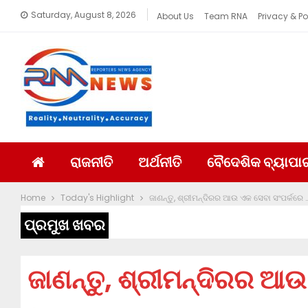
Saturday, August 8, 2026
About Us
Team RNA
Privacy & Po
ରାଜନୀତି
ଅର୍ଥନୀତି
ବୈଦେଶିକ ବ୍ୟାପା
Home
Today's Highlight
ଜାଣନ୍ତୁ, ଶ୍ରୀମନ୍ଦିରର ଆଉ ଏକ ସେବା ସଂପର୍କରେ 
ପ୍ରମୁଖ ଖବର
ଜାଣନ୍ତୁ, ଶ୍ରୀମନ୍ଦିରର ଆଉ