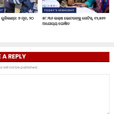
HT
TODAY'S HIGHLIGHT
ଗୁଳିକାଣ୍ଡ: ୭ ମୃତ, ୨୦
୫୮.୩୬ ଲକ୍ଷ ଭୋଟରଙ୍କୁ ନୋଟିସ୍‌, ୧୨,୫୭୨
ଅଯୋଗ୍ୟ ଘୋଷିତ
 A REPLY
 will not be published.