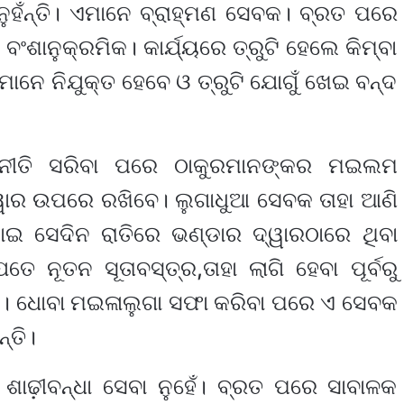
ୁହଁନ୍ତି। ଏମାନେ ବ୍ରାହ୍ମଣ ସେବକ। ବ୍ରତ ପରେ
ଂଶାନୁକ୍ରମିକ। କାର୍ଯ୍ୟରେ ତ୍ରୁଟି ହେଲେ କିମ୍ବା
ାନେ ନିଯୁକ୍ତ ହେବେ ଓ ତ୍ରୁଟି ଯୋଗୁଁ ଖେଇ ବନ୍ଦ
 ନୀତି ସରିବା ପରେ ଠାକୁରମାନଙ୍କର ମଇଲମ
୍ୱାର ଉପରେ ରଖିବେ। ଲୁଗାଧୁଆ ସେବକ ତାହା ଆଣି
ସେଦିନ ରାତିରେ ଭଣ୍ଡାର ଦ୍ୱାରଠାରେ ଥିବା
ନୂତନ ସୂତାବସ୍ତ୍ର,ତାହା ଲାଗି ହେବା ପୂର୍ବରୁ
। ଧୋବା ମଇଳାଲୁଗା ସଫା କରିବା ପରେ ଏ ସେବକ
୍ତି।
ଶାଢ଼ୀବନ୍ଧା ସେବା ନୁହେଁ। ବ୍ରତ ପରେ ସାବାଳକ