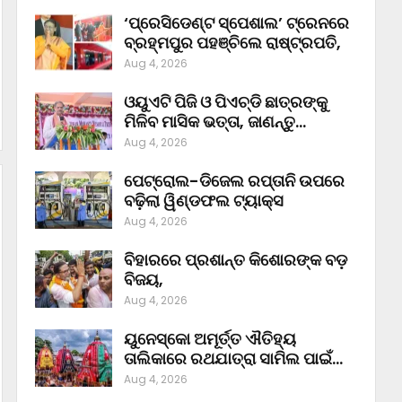
‘ପ୍ରେସିଡେଣ୍ଟ ସ୍ପେଶାଲ’ ଟ୍ରେନରେ
ବ୍ରହ୍ମପୁର ପହଞ୍ଚିଲେ ରାଷ୍ଟ୍ରପତି,
Aug 4, 2026
ଓୟୁଏଟି ପିଜି ଓ ପିଏଚ୍‌ଡି ଛାତ୍ରଙ୍କୁ
ମିଳିବ ମାସିକ ଭତ୍ତା, ଜାଣନ୍ତୁ…
Aug 4, 2026
ପେଟ୍ରୋଲ-ଡିଜେଲ ରପ୍ତାନି ଉପରେ
ବଢ଼ିଲା ୱିଣ୍ଡଫଲ ଟ୍ୟାକ୍ସ
Aug 4, 2026
ବିହାରରେ ପ୍ରଶାନ୍ତ କିଶୋରଙ୍କ ବଡ଼
ବିଜୟ,
Aug 4, 2026
ୟୁନେସ୍କୋ ଅମୂର୍ତ୍ତ ଐତିହ୍ୟ
ତାଲିକାରେ ରଥଯାତ୍ରା ସାମିଲ ପାଇଁ…
Aug 4, 2026