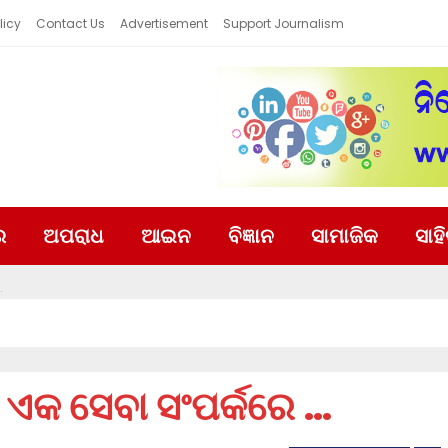
licy
Contact Us
Advertisement
Support Journalism
ର
ଅପରାଧ
ଆଇନ
ବିଜ୍ଞାନ
ସାମାଜିକ
ସାହ
…
 ଏକ ସେବା ସଂପର୍କରେ …