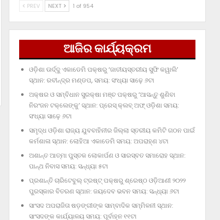
PREV
NEXT
1 of 954
ଆଜିର କାର୍ଯ୍ୟକ୍ରମ
ଓଡ଼ିଶା ଊର୍ଦ୍ଦୁ ଏକାଡେମି ପକ୍ଷରୁ ‘ଜାତୀୟସ୍ତରୀୟ ସୁଫି କୱାଲି’
ସ୍ଥାନ: ରବୀନ୍ଦ୍ର ମଣ୍ଡପ, ସମୟ: ସଂଧ୍ୟା ସାଢ଼େ ୬ଟା
ଅକ୍ଷର ଓ ସମ୍ବିଧାନ ସୁରକ୍ଷା ମଞ୍ଚ ପକ୍ଷରୁ ‘ଆସନ୍ତୁ ଶୁଣିବା
ନିରଂଜନ ଟକ୍‌ଲେଙ୍କୁ’ ସ୍ଥାନ: ପ୍ରେସ୍‌ କ୍ଲବ୍‌ ଅଫ୍‌ ଓଡ଼ିଶା ସମୟ:
ସଂଧ୍ୟା ସାଢ଼େ ୬ଟା
ସମୃଦ୍ଧ ଓଡ଼ିଶା ରାଜ୍ୟ ଯୁବବାହିନୀର ଜିଲ୍ଲା ସ୍ତରୀୟ କମିଟି ଗଠନ ପାଇଁ
କର୍ମଶାଳା ସ୍ଥାନ: ଲୋହିଆ ଏକାଡେମି ସମୟ: ଅପରାହ୍‌ଣ ୪ଟା
ଅଶାନ୍ତ ଆତ୍ମା ପୁସ୍ତକ ଲୋକାର୍ପଣ ଓ ସାରସ୍ବତ ସମାରୋହ ସ୍ଥାନ:
ପାନ୍ଥ ନିବାସ ସମୟ: ସନ୍ଧ୍ୟା ୫ଟା
ପ୍ରଶାନ୍ତି ଚାରିଟେବୁଲ୍‌ ଟ୍ରଷ୍ଟ୍‌ ପକ୍ଷରୁ ଶ୍ରେଷ୍ଠ ଓଡ଼ିଆଣୀ ୨୦୨୨
ପୁରସ୍କାର ବିତରଣ ସ୍ଥାନ: ଜୟଦେବ ଭବନ ସମୟ: ସନ୍ଧ୍ୟା ୬ଟା
ସାଂସଦ ଅପରାଜିତା ଷଡ଼ଙ୍ଗୀଙ୍କ ସାମ୍ବାଦିକ ସମ୍ମିଳନୀ ସ୍ଥାନ:
ସାଂସଦଙ୍କ କାର୍ଯ୍ୟାଳୟ ସମୟ: ପୂର୍ବାହ୍ନ ୧୧ଟା