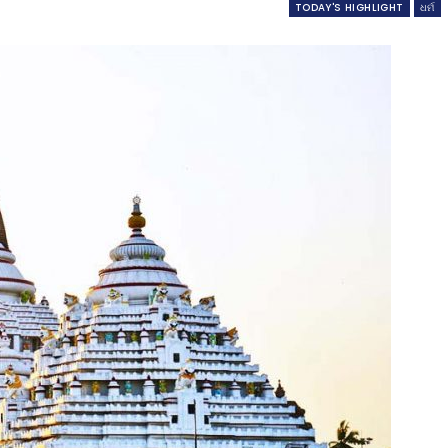
TODAY'S HIGHLIGHT
ଧର୍ମ