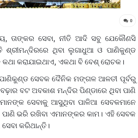
0
ୟ, ତାଙ୍କର ସେବା, ନୀତି ଆଦି ସବୁ ଯେକୌଣସି
 ଶ୍ରୀମନ୍ଦିରରେ ଥିବା ଲୁଗାଧୁଆ ଓ ପାଣିକୁଣ୍ଡ
କି କଥା କରାଯାଇଥାଏ, ଏକଥା ବି ବେଶ୍ ରୋଚକ।
ାଣିକୁଣ୍ଡ ସେବକ ଦୈନିକ ମଙ୍ଗଳ ଆଳତୀ ପୂର୍ବରୁ
ବେଢ଼ାର ବଟ ଅବକାଶ ମନ୍ଦିର ପିଣ୍ଡାରେ ଥିବା ପାଣି
ରହମାନଙ୍କ ସେବାକୁ ଆସୁଥିବା ପାଳିଆ ସେବକମାନେ
 ପାଣି ଭରି ରଖିବା ଏମାନଙ୍କର କାମ। ଏହି ସେବକ
 ସେବା କରିଥାନ୍ତି।