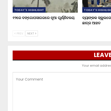
TODAY'S HIGHLIGHT
TODAY'S HIGHLIG
୧୨ରେ ବଙ୍ଗୋପସାଗରରେ ନୂଆ ଘୂର୍ଣ୍ଣିବଳୟ
ବ୍ୟାଙ୍କକ ସ୍କୁଲରେ 
ଛାତ୍ର ଆହତ
PREV
NEXT
LEAVE
Your email address