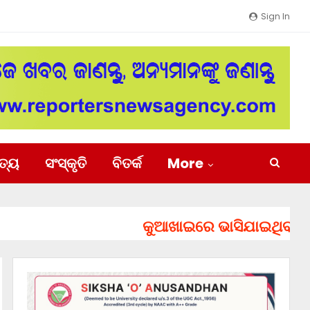
Sign In
ିତ୍ୟ
ସଂସ୍କୃତି
ବିତର୍କ
More
କୁଆଖାଇରେ ଭାସିଯାଇଥିବା ୨ ଯୁବ