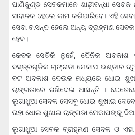
ପାଣିକୁଣ୍ଡ ସେବକମାନେ ଶାଢ଼ୀବନ୍ଧା ସେବକ ନ
ସାବାଳକ ହେଲେ କାମ କରିପାରିବେ। ଏହି ସେବା ବ
ସେବା ବାସନ୍ଦ ହେଲେ ଅନ୍ୟ ବ୍ରାହ୍ମଣ ସେବକମ
ହେବ।
କେବଳ ସେତିକି ନୁହେଁ, ଦୈନିକ ଅବକାଶ
ବସ୍ତ୍ରଗୁଡିକ ଚାଙ୍ଗଡା ମେକାପ ଭଣ୍ଡାର ଦ
ବଟ ଅବକାଶ ଦେଉଳ ମଧ୍ୟରେ ଧୋଇ ଶୁଖାଇ 
ଚାଙ୍ଗଡାରେ ରଖିଦେଇ ଆସନ୍ତି । ଯେତେଯେତେ 
ଲୁଗାଧୁଆ ସେବକ ସେସବୁ ଧୋଇ ଶୁଖାଇ ଦେବେ
ତାହା ଧୋଇ ଶୁଖାଇ ଚାଙ୍ଗଡା ମେକାପଙ୍କୁ ଦିଅନ
ଲୁଗାଧୁଆ ସେବକ ବ୍ରାହ୍ମଣ ସେବକ ଓ ଏହା 