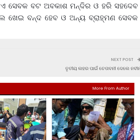
 ।ଏ ସେବକ ବଟ ଅବକାଶ ମନ୍ଦିର ଓ ହରି ସହଦେବ
 କଲେ ଖେଇ ବନ୍ଦ ହେବ ଓ ଅନ୍ୟ ବ୍ରାହ୍ମଣ ସେବକ
NEXT POST
ତୃତୀୟ ଲହର ପାଇଁ ଚେତାବନୀ ଦେଲେ ନବୀ
More From Author