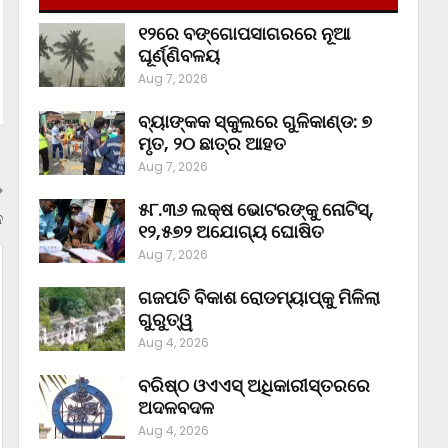
୧୨ରେ ବଙ୍ଗୋପସାଗରରେ ନୂଆ
ଘୂର୍ଣ୍ଣିବଳୟ
Aug 7, 2026
ବ୍ୟାଙ୍କକ ସ୍କୁଲରେ ଗୁଳିକାଣ୍ଡ: ୭
ମୃତ, ୨୦ ଛାତ୍ର ଆହତ
Aug 7, 2026
୫୮.୩୬ ଲକ୍ଷ ଭୋଟରଙ୍କୁ ନୋଟିସ୍‌,
ନ
୧୨,୫୭୨ ଅଯୋଗ୍ୟ ଘୋଷିତ
Aug 7, 2026
ଗଜପତି ବିକାଶ ରୋଡମ୍ୟାପ୍‌କୁ ମିଳିଲା
ଗୁରୁତ୍ୱ
Aug 4, 2026
ବରିଷ୍ଠ ଓଏଏସ୍‌ ଅଧିକାରୀସ୍ତରରେ
ଅଦଳବଦଳ
Aug 4, 2026