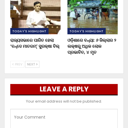
TODAY'S HIGHLIGHT
TODAY'S HIGHLIGHT
ରାଜ୍ୟସଭାରେ ପାରିତ ହେଲା
ଓଡ଼ିଶାରେ ବନ୍ୟା: ୬ ଜିଲ୍ଲାର ୨
‘ବନ୍ଦେ ମାତରମ୍’ ସୁରକ୍ଷା ବିଲ୍
ଲକ୍ଷରୁ ଅଧିକ ଲୋକ
ପ୍ରଭାବିତ, ୪ ମୃତ
PREV
NEXT
LEAVE A REPLY
Your email address will not be published.