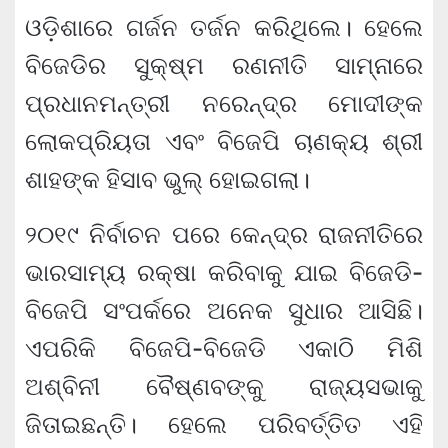
ଓଡ଼ିଶାରେ ଗର୍ଜନ ତର୍ଜନ କରିଥିଲେ। ହେଲେ
ବିଜେଡିର ସୁକ୍ଷ୍ମ ରଣନୀତି ସାମ୍ନାରେ
ପ୍ରଧାନମନ୍ତ୍ରୀ ନରେନ୍ଦ୍ର ମାେଦୀଙ୍କ
ଲୋକପ୍ରିୟତା ଏବଂ ବିଜେପି ଚାଣକ୍ୟ ଶ୍ରୀ
ଶାହଙ୍କ ହିସାବ ଭୁଲ୍ ହୋଇଗଲା।
୨୦୧୯ ନିର୍ବାଚନ ପରେ କେନ୍ଦ୍ର ରାଜନୀତିରେ
ଭାରସାମ୍ୟ ରକ୍ଷା କରିବାକୁ ଯାଇ ବିଜେଡି-
ବିଜେପି ସଂପର୍କରେ ଅନେକ ସୁଧାର ଆସିଛି।
ଏପରିକି ବିଜେପି-ବିଜେଡି ଏକାଠି ମିଶି
ଅଶ୍ବିନୀ ବୈଷ୍ଣବଙ୍କୁ ରାଜ୍ୟସଭାକୁ
ଜିତାଇଛନ୍ତି। ହେଲେ ପରିବର୍ତ୍ତିତ ଏହି