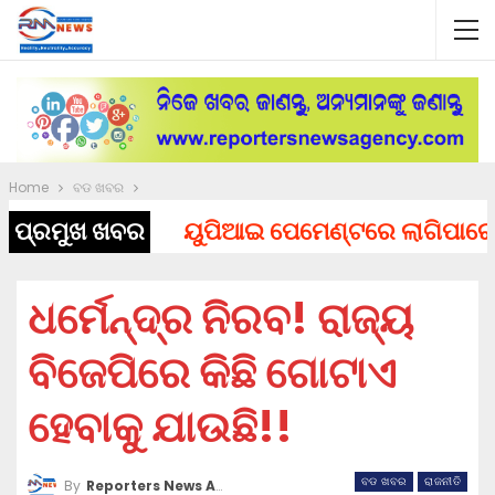
Home
ବଡ ଖବର
ପ୍ରମୁଖ ଖବର
ୟୁପିଆଇ ପେମେଣ୍ଟରେ ଲାଗିପାରେ ଚାର୍ଜ
ଧର୍ମେନ୍ଦ୍ର ନିରବ! ରାଜ୍ୟ
ବିଜେପିରେ କିଛି ଗୋଟାଏ
ହେବାକୁ ଯାଉଛି!!
ବଡ ଖବର
ରାଜନୀତି
By
Reporters News Agency