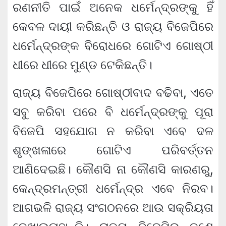
ରଣନୀତି ପାଇଁ ଅନେକ ଧର୍ମେନ୍ଦ୍ରଙ୍କୁ ହିଁ
କେବଳ ଦାୟୀ କରିଛନ୍ତି ଓ ରାଜ୍ୟ ବିଜେପିରେ
ଧର୍ମେନ୍ଦ୍ରଙ୍କ ବିରୋଧରେ ଗୋଟିଏ ଗୋଷ୍ଠୀ
ଧୀରେ ଧୀରେ ମୁଣ୍ଡ ଟେକିଛନ୍ତି।
ରାଜ୍ୟ ବିଜେପିରେ ଗୋଷ୍ଠୀବାଦ ବଢିବା, ଏତେ
ସବୁ କରିବା ପରେ ବି ଧର୍ମେନ୍ଦ୍ରଙ୍କୁ ପୂରା
ବିଜେପି ସହଯୋଗ ନ କରିବା ଏବେ ଦଳ
ଶୃଙ୍ଖଳାରେ ଗୋଟିଏ ପରିବର୍ତ୍ତନ
ଆଣିଦେଇଛି। କୌଣସି ନା କୌଣସି କାରଣରୁ,
କେନ୍ଦ୍ରମନ୍ତ୍ରୀ ଧର୍ମେନ୍ଦ୍ର ଏବେ ନିରବ।
ଆଗଭଳି ରାଜ୍ୟ ସଂଗଠନରେ ଆଉ ସକ୍ରିୟତା