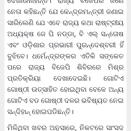
ଦେଖାଉନାହାନ୍ତି। ରାଜ୍ୟ ବିଜେପିର ଜଣେ
ନେତା କହିଛନ୍ତି ଯେ କେନ୍ଦ୍ରମନ୍ତ୍ରୀ ଜଣାଇ
ସାରିଲେଣି ଯେ ଏବେ ରାଜ୍ୟ କଥା ରାଷ୍ଟ୍ରୀୟ
ଅଧ୍ୟକ୍ଷ ଜେ ପି ନଡ୍ଡା, ବି ଏଲ୍ ସନ୍ତୋଷ
ଏବଂ ଓଡ଼ିଶାର ପ୍ରଭାରୀ ପୁରନ୍ଦେଶ୍ବରୀ ହିଁ
ବୁଝିବେ। ଧର୍ମେନ୍ଦ୍ରଙ୍କର ଏତିକି ସଙ୍କେତ
ପରେ ରାଜ୍ୟ ବିଜେପି ଶିବିରରେ ମିଶ୍ର
ପ୍ରତିକ୍ରିୟା ଦେଖାଦେଇଛି। ଗୋଟିଏ
ଗୋଷ୍ଠୀ ଉତ୍ସାହିତ ହୋଇଥିବା ବେଳେ ଅନ୍ୟ
ଗୋଟିଏ ବଡ ଗୋଷ୍ଠୀ ଦଳର ଭବିଷ୍ୟତ ନେଇ
ସନ୍ଦିହାନ୍ ହୋଇପଡିଛନ୍ତି।
ମିଳିଥିବା ଖବର ଅନୁସାରେ, ନିକଟରେ ସାଂସଦ