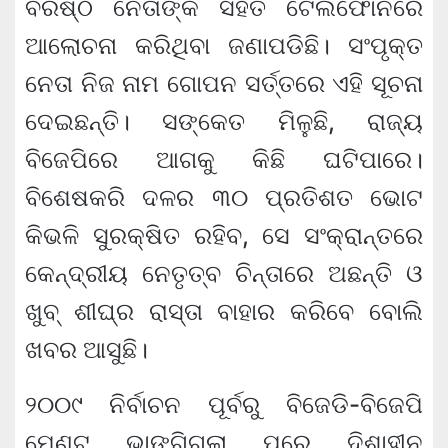
ବରିଷ୍ଠ ନେତାଙ୍କ ସହିତ ଟେଲିଫୋନରେ
ଆଲୋଚନା କରିଥିବା ଜଣାପଡିଛି। ସଂପୃକ୍ତ
ନେତା ନିଜ ନାମ ଗୋପନ ସର୍ତ୍ତରେ ଏହି ସୂଚନା
ଦେଇଛନ୍ତି। ସଙ୍କେତ ମିଳୁଛି, ରାଜ୍ୟ
ବିଜେପିରେ ଆଗକୁ କିଛି ଘଟିପାରେ।
ବିଶେଷକରି ଦଳର ୩୦ ପ୍ରତିଶତ ଭୋଟ
କିଭଳି ସୁରକ୍ଷିତ ରହିବ, ସେ ସଂକ୍ରାନ୍ତରେ
କେନ୍ଦ୍ରୀୟ ନେତୃତ୍ବ ଚିନ୍ତାରେ ଅଛନ୍ତି ଓ
ଖୁବ୍ ଶୀଘ୍ର ରାସ୍ତା ବାହାର କରିବେ ବୋଲି
ଖବର ଆସୁଛି।
୨୦୦୯ ନିର୍ବାଚନ ପୂର୍ବରୁ ବିଜେଡି-ବିଜେପି
ମେଣ୍ଟ ଭାଙ୍ଗିଗଲା ପରେ ଦିଶାହୀନ