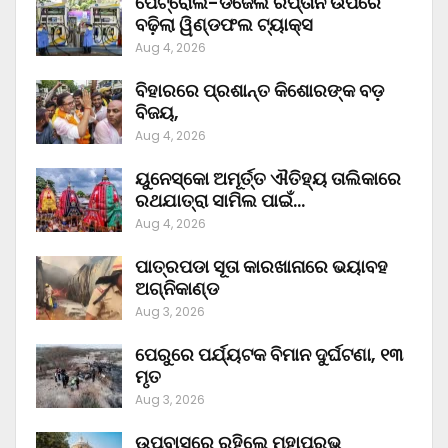
ପେଟ୍ରୋଲ-ଡିଜେଲ ରପ୍ତାନି ଉପରେ
ବଢ଼ିଲା ୱିଣ୍ଡଫଲ ଟ୍ୟାକ୍ସ
Aug 4, 2026
ବିହାରରେ ପ୍ରଶାନ୍ତ କିଶୋରଙ୍କ ବଡ଼
ବିଜୟ,
Aug 4, 2026
ୟୁନେସ୍କୋ ଅମୂର୍ତ୍ତ ଐତିହ୍ୟ ତାଲିକାରେ
ରଥଯାତ୍ରା ସାମିଲ ପାଇଁ…
Aug 4, 2026
ପାତ୍ରପଡା ସୂତା କାରଖାନାରେ ଭୟାବହ
ଅଗ୍ନିକାଣ୍ଡ
Aug 3, 2026
ପେରୁରେ ପର୍ଯ୍ୟଟକ ବିମାନ ଦୁର୍ଘଟଣା, ୧୩
ମୃତ
Aug 3, 2026
ଉପବାସରେ ରହିଲେ ମହାପ୍ରଭୁ