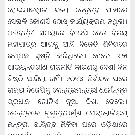
ହୋଇଯାଇଥିଲା ଦଳ। ନେତୃତ୍ବ ପାଖରେ
ସେଭଳି କୌଣସି ଠୋସ୍ କାର୍ଯ୍ୟକ୍ରମ ନଥିଲା।
ପରବର୍ତ୍ତୀ ସମୟରେ ବିଜେପି ନେତା ବିଜୟ
ମହାପାତ୍ର ଆଗକୁ ଆସି ବିଜେଡି ଶିବିରରେ
କମ୍ପନ ସୃଷ୍ଟି କରିଥିଲେ। ହେଲେ ଏହା
ଆଭ୍ୟନ୍ତରୀଣ ରାଜନୀତି କାରଣରୁ ବେଶୀ ଦିନ
ତିଷ୍ଠି ପାରିଲା ନାହିଁ। ୨୦୧୪ ନିର୍ବାଚନ ପରେ
ରାଜ୍ୟ ବିଜେପିକୁ କେନ୍ଦ୍ରମନ୍ତ୍ରୀ ଧର୍ମେନ୍ଦ୍ର
ପ୍ରଧାନ ଗୋଟିଏ ନୂଆ ଦିଶା ଦେଲେ।
କେନ୍ଦ୍ରରେ ଗୁରୁତ୍ବପୂର୍ଣ୍ଣ ପେଟ୍ରୋଲିୟମ୍
ମନ୍ତ୍ରୀ ଦାୟିତ୍ବ ମିଳିବା ପରେ ଓଡ଼ିଶାରେ