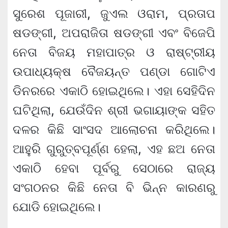
ସୁରେଶ ପୂଜାରୀ, ଜୁଏଲ ଓରାମ, ପ୍ରତାପ
ଷଡଙ୍ଗୀ, ଅପରାଜିତା ଷଡଙ୍ଗୀ ଏବଂ ବିଜେପି
ନେତା ବିଜୟ ମହାପାତ୍ର ଓ ରାଷ୍ଟ୍ରୀୟ
ଉପାଧ୍ୟକ୍ଷ ବୈଜୟନ୍ତ ପଣ୍ଡା ଗୋଟିଏ
ଡିନରରେ ଏକାଠି ହୋଇଥିଲେ। ଏହା ସେହିଦିନ
ଘଟିଥିଲା, ଯେଉଁଦିନ ଶ୍ରୀ ଭଗାୟାଙ୍କ ସହିତ
ଦଳର କିଛି ସାଂସଦ ଆଲୋଚନା କରିଥିଲେ।
ଆହୁରି ଗୁରୁତ୍ବପୂର୍ଣ୍ଣ ହେଲା, ଏହ ଛଅ ନେତା
ଏକାଠି ହେବା ପୂର୍ବରୁ ସେଠାରେ ରାଜ୍ୟ
ସଂଗଠନର କିଛି ନେତା ବି ଭିନ୍ନ କାରଣରୁ
ଯୋଡି ହୋଇଥିଲେ।