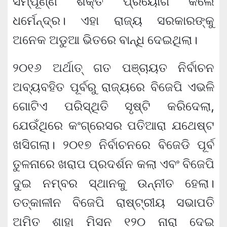
ସମ୍ପୂର୍ଣ୍ଣ ଶକ୍ତି ପ୍ରୟୋଗ କଲେ
ଧର୍ମେନ୍ଦ୍ର। ଏହା ରାଜ୍ୟ ସରକାରଙ୍କୁ
ଅନେକ ଅଡୁଆ ଭିତରେ ବାନ୍ଧି ଦେଇଥିଲା।
୨୦୧୬ ଅର୍ଥାତ୍ ଗତ ପଞ୍ଚାୟତ ନିର୍ବାଚନ
ଅବ୍ୟବହିତ ପୂର୍ବରୁ ରାଜ୍ୟରେ ବିଜେପି ଏଭଳି
ଗୋଟିଏ ପରିସ୍ଥିତି ସୃଷ୍ଟି କରିଦେଲା,
ଯେଉଁଥିରେ କଂଗ୍ରେସର ପତିଆରା ଯଥେଷ୍ଟ
ଖସିଗଲା। ୨୦୧୭ ନିର୍ବାଚନରେ ବିଜେଡି ପୂର୍ବ
ତୁଳନାରେ ଖରାପ ପ୍ରଦର୍ଶନ କଲା ଏବଂ ବିଜେପି
ଦୁଇ ନମ୍ବର ସ୍ଥାନକୁ ଉନ୍ନୀତ ହେଲା।
ତତ୍କାଳୀନ ବିଜେପି ରାଷ୍ଟ୍ରୀୟ ସଭାପତି
ଅମିତ ଶାହା ମିସନ ୧୨୦ ନାରା ଦେଇ