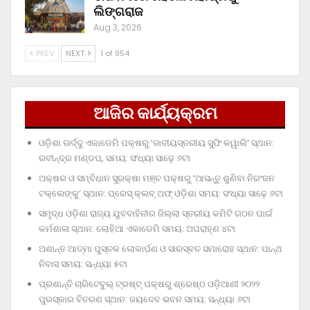
ଲିଙ୍ଗରାଜ
Aug 3, 2026
PREV
NEXT
1 of 954
ଆଜିର କାର୍ଯ୍ୟକ୍ରମ
ଓଡ଼ିଶା ଊର୍ଦ୍ଦୁ ଏକାଡେମି ପକ୍ଷରୁ ‘ଜାତୀୟସ୍ତରୀୟ ସୁଫି କୱାଲି’ ସ୍ଥାନ:
ରବୀନ୍ଦ୍ର ମଣ୍ଡପ, ସମୟ: ସଂଧ୍ୟା ସାଢ଼େ ୬ଟା
ଅକ୍ଷର ଓ ସମ୍ବିଧାନ ସୁରକ୍ଷା ମଞ୍ଚ ପକ୍ଷରୁ ‘ଆସନ୍ତୁ ଶୁଣିବା ନିରଂଜନ
ଟକ୍‌ଲେଙ୍କୁ’ ସ୍ଥାନ: ପ୍ରେସ୍‌ କ୍ଲବ୍‌ ଅଫ୍‌ ଓଡ଼ିଶା ସମୟ: ସଂଧ୍ୟା ସାଢ଼େ ୬ଟା
ସମୃଦ୍ଧ ଓଡ଼ିଶା ରାଜ୍ୟ ଯୁବବାହିନୀର ଜିଲ୍ଲା ସ୍ତରୀୟ କମିଟି ଗଠନ ପାଇଁ
କର୍ମଶାଳା ସ୍ଥାନ: ଲୋହିଆ ଏକାଡେମି ସମୟ: ଅପରାହ୍‌ଣ ୪ଟା
ଅଶାନ୍ତ ଆତ୍ମା ପୁସ୍ତକ ଲୋକାର୍ପଣ ଓ ସାରସ୍ବତ ସମାରୋହ ସ୍ଥାନ: ପାନ୍ଥ
ନିବାସ ସମୟ: ସନ୍ଧ୍ୟା ୫ଟା
ପ୍ରଶାନ୍ତି ଚାରିଟେବୁଲ୍‌ ଟ୍ରଷ୍ଟ୍‌ ପକ୍ଷରୁ ଶ୍ରେଷ୍ଠ ଓଡ଼ିଆଣୀ ୨୦୨୨
ପୁରସ୍କାର ବିତରଣ ସ୍ଥାନ: ଜୟଦେବ ଭବନ ସମୟ: ସନ୍ଧ୍ୟା ୬ଟା