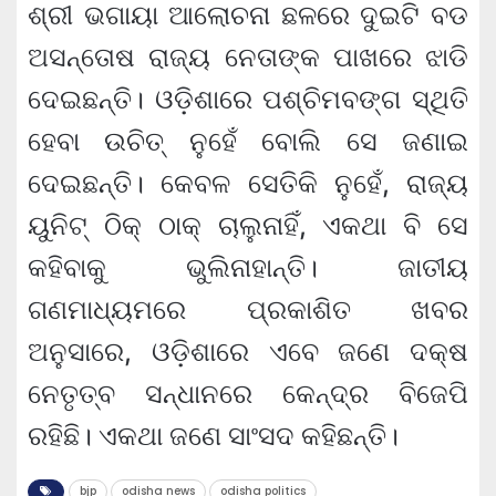
ଶ୍ରୀ ଭଗାୟା ଆଲୋଚନା ଛଳରେ ଦୁଇଟି ବଡ
ଅସନ୍ତୋଷ ରାଜ୍ୟ ନେତାଙ୍କ ପାଖରେ ଝାଡି
ଦେଇଛନ୍ତି। ଓଡ଼ିଶାରେ ପଶ୍ଚିମବଙ୍ଗ ସ୍ଥିତି
ହେବା ଉଚିତ୍ ନୁହେଁ ବୋଲି ସେ ଜଣାଇ
ଦେଇଛନ୍ତି। କେବଳ ସେତିକି ନୁହେଁ, ରାଜ୍ୟ
ୟୁନିଟ୍ ଠିକ୍ ଠାକ୍ ଚାଲୁନାହିଁ, ଏକଥା ବି ସେ
କହିବାକୁ ଭୁଲିନାହାନ୍ତି। ଜାତୀୟ
ଗଣମାଧ୍ୟମରେ ପ୍ରକାଶିତ ଖବର
ଅନୁସାରେ, ଓଡ଼ିଶାରେ ଏବେ ଜଣେ ଦକ୍ଷ
ନେତୃତ୍ବ ସନ୍ଧାନରେ କେନ୍ଦ୍ର ବିଜେପି
ରହିଛି। ଏକଥା ଜଣେ ସାଂସଦ କହିଛନ୍ତି।
bjp
odisha news
odisha politics