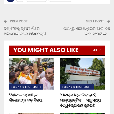
PREV POST
NEXT POST
ବିଗ୍ ବି’ଙ୍କୁ ସ୍ବାମୀ ନାଁରେ
ଜାଣନ୍ତୁ, ଶ୍ରୀମନ୍ଦିରର ଆଉ ଏକ
ଅଭିଯୋଗ କଲେ ଅଭିନେତ୍ରୀ
ସେବା ସଂପର୍କରେ …
YOU MIGHT ALSO LIKE
All
TODAY'S HIGHLIGHT
TODAY'S HIGHLIGHT
ବିହାରରେ ପ୍ରଶାନ୍ତ
‘ପ୍ରଶ୍ନପତ୍ର ଲିକ୍ ନୁହେଁ,
କିଶୋରଙ୍କ ବଡ଼ ବିଜୟ,
ମାଲ୍‌ପ୍ରାକ୍ଟିସ୍’— ସ୍ୱାସ୍ଥ୍ୟ
ବିଶ୍ୱବିଦ୍ୟାଳୟ କୁଳପତି