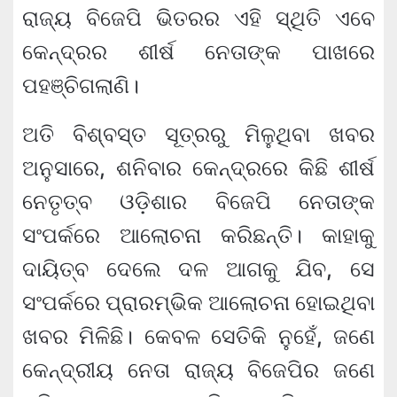
ରାଜ୍ୟ ବିଜେପି ଭିତରର ଏହି ସ୍ଥିତି ଏବେ
କେନ୍ଦ୍ରର ଶୀର୍ଷ ନେତାଙ୍କ ପାଖରେ
ପହଞ୍ଚିଗଲାଣି।
ଅତି ବିଶ୍ବସ୍ତ ସୂତ୍ରରୁ ମିଳୁଥିବା ଖବର
ଅନୁସାରେ, ଶନିବାର କେନ୍ଦ୍ରରେ କିଛି ଶୀର୍ଷ
ନେତୃତ୍ବ ଓଡ଼ିଶାର ବିଜେପି ନେତାଙ୍କ
ସଂପର୍କରେ ଆଲୋଚନା କରିଛନ୍ତି। କାହାକୁ
ଦାୟିତ୍ବ ଦେଲେ ଦଳ ଆଗକୁ ଯିବ, ସେ
ସଂପର୍କରେ ପ୍ରାରମ୍ଭିକ ଆଲୋଚନା ହୋଇଥିବା
ଖବର ମିଳିଛି। କେବଳ ସେତିକି ନୁହେଁ, ଜଣେ
କେନ୍ଦ୍ରୀୟ ନେତା ରାଜ୍ୟ ବିଜେପିର ଜଣେ