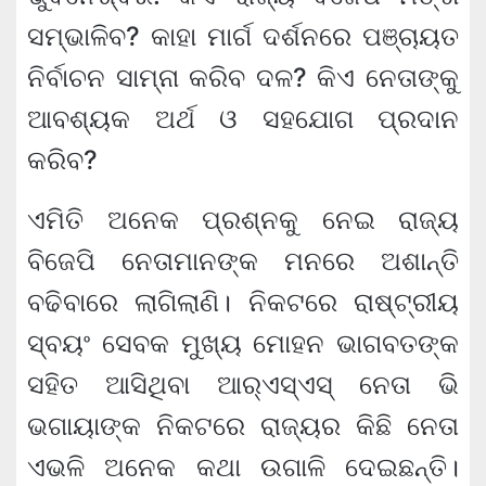
ସମ୍ଭାଳିବ? କାହା ମାର୍ଗ ଦର୍ଶନରେ ପଞ୍ଚାୟତ
ନିର୍ବାଚନ ସାମ୍ନା କରିବ ଦଳ? କିଏ ନେତାଙ୍କୁ
ଆବଶ୍ୟକ ଅର୍ଥ ଓ ସହଯୋଗ ପ୍ରଦାନ
କରିବ?
ଏମିତି ଅନେକ ପ୍ରଶ୍ନକୁ ନେଇ ରାଜ୍ୟ
ବିଜେପି ନେତାମାନଙ୍କ ମନରେ ଅଶାନ୍ତି
ବଢିବାରେ ଲାଗିଲାଣି। ନିକଟରେ ରାଷ୍ଟ୍ରୀୟ
ସ୍ବୟଂ ସେବକ ମୁଖ୍ୟ ମୋହନ ଭାଗବତଙ୍କ
ସହିତ ଆସିଥିବା ଆର୍‌ଏସ୍ଏସ୍ ନେତା ଭି
ଭଗାୟାଙ୍କ ନିକଟରେ ରାଜ୍ୟର କିଛି ନେତା
ଏଭଳି ଅନେକ କଥା ଉଗାଳି ଦେଇଛନ୍ତି।