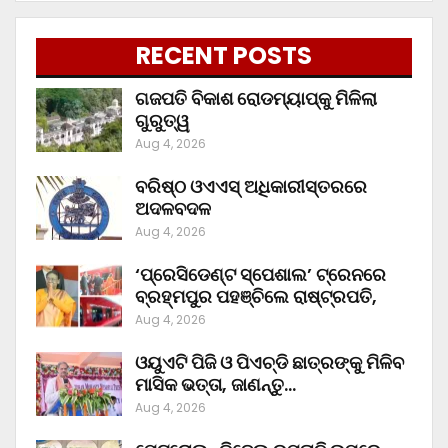
RECENT POSTS
ଗଜପତି ବିକାଶ ରୋଡମ୍ୟାପ୍‌କୁ ମିଳିଲା
ଗୁରୁତ୍ୱ
Aug 4, 2026
ବରିଷ୍ଠ ଓଏଏସ୍‌ ଅଧିକାରୀସ୍ତରରେ
ଅଦଳବଦଳ
Aug 4, 2026
‘ପ୍ରେସିଡେଣ୍ଟ ସ୍ପେଶାଲ’ ଟ୍ରେନରେ
ବ୍ରହ୍ମପୁର ପହଞ୍ଚିଲେ ରାଷ୍ଟ୍ରପତି,
Aug 4, 2026
ଓୟୁଏଟି ପିଜି ଓ ପିଏଚ୍‌ଡି ଛାତ୍ରଙ୍କୁ ମିଳିବ
ମାସିକ ଭତ୍ତା, ଜାଣନ୍ତୁ…
Aug 4, 2026