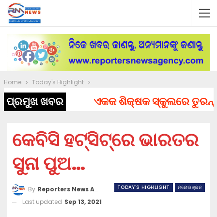
Home
Today's Highlight
ପ୍ରମୁଖ ଖବର
ଏକକ ଶିକ୍ଷକ ସ୍କୁଲରେ ତୁରନ୍ତ ନି
କେବିସି ହଟ୍‌ସିଟ୍‌ରେ ଭାରତର
ସୁନା ପୁଅ…
TODAY'S HIGHLIGHT
ମନୋରଞ୍ଜନ
By
Reporters News Agency
Last updated
Sep 13, 2021