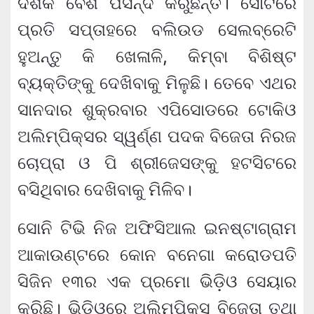
ଦର୍ଶକ ବେଶ ପସନ୍ଦ କରୁଛନ୍ତି। ସୋଟରେ
ପ୍ରତି ସପ୍ତାହରେ ବଲିଉଡ ସେଲବ୍ରେଟି
ହୁଅନ୍ତୁ କି ଖେଳାଳି, କିମ୍ବା ବିଶିଷ୍ଟ
ବ୍ୟକ୍ତିଙ୍କୁ ଦେଖିବାକୁ ମିଳୁଛି। ତେବେ ଏଥର
ସାନଦାର ଶୁକ୍ରବାର ଏପିସୋଡରେ ଟୋକିଓ
ଅଲିମ୍ପିକ୍ସର ସ୍ୱର୍ଣ୍ଣ ପଦକ ବିଜେତା ନିରଜ
ଚୋପ୍ରା ଓ ପି ଶ୍ରୀଜେସଙ୍କୁ ହଟସିଟରେ
ବସିଥିବାର ଦେଖିବାକୁ ମିଳିବ।
ସୋନି ଟିଭି ନିଜ ଅଫିସିଆଲ ଇନଷ୍ଟାଗ୍ରାମ
ଆକାଉଣ୍ଟରେ କୋନ ବନେଗା କରୋଡପତି
ସିଜିନ ୧୩ର ଏକ ପ୍ରମୋ ଭିଡ଼ିଓ ସେୟାର
କରିଛି। ଭିଡିଓରେ ଅଲିମ୍ପିକ୍ସ ବିଜେତା ତଥା