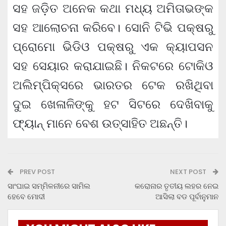
ସହ ଜଡ଼ିତ ଅନେକ କଥା ମଧ୍ୟ ଅମିତାଭଙ୍କ
ସହ ଆଲୋଚନା କରିବେ। ସୋନି ଟିଭି ପକ୍ଷରୁ
ପ୍ରୋମୋ ଭିଡିଓ ପକ୍ଷରୁ ଏକ କ୍ୟାପସନ
ସହ ସେୟାର କରାଯାଇଛି। ନିକଟରେ ଟୋକିଓ
ଅଲିମ୍ପିକ୍ସରେ ଭାରତର ଟେକ ରଖିଥିବା
ଦୁଇ ଖେଳାଳିଙ୍କୁ ହଟ ସିଟରେ ଦେଖିବାକୁ
ଫ୍ୟାନ୍ ମାନେ ବେଶ ଉତ୍ସାହିତ ଅଛନ୍ତି।
PREV POST
NEXT POST
ସାଂଘାଇ ସମ୍ମିଳନୀରେ ସାମିଲ
କରୋନାର ତୃତୀୟ ଲହର ନେଇ
ହେବେ ମୋଦୀ
ଆସିଲା ବଡ ପୂର୍ବାନୁମାନ