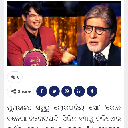
0
Share
ମୁମ୍ବାଇ: ସବୁଠୁ ଲୋକପ୍ରିୟ ସୋ’ ‘କୋନ
ବନେଗା କରୋଡପତି’ ସିଜିନ ୧୩କୁ ଚଳିତଥର