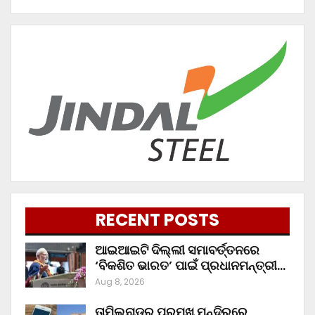
RECENT POSTS
ଆଇଆଇଟି ଦିଲ୍ଲୀ ସମାବର୍ତ୍ତନରେ
‘ବିକଶିତ ଭାରତ’ ପାଇଁ ପ୍ରଧାନମନ୍ତ୍ରୀ…
Aug 8, 2026
ତାମିଲନାଡୁର ପ୍ରମୁଖ ମନ୍ଦିରରେ