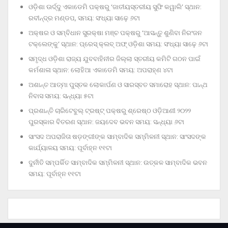
ଓଡ଼ିଶା ଊର୍ଦ୍ଦୁ ଏକାଡେମି ପକ୍ଷରୁ ‘ଜାତୀୟସ୍ତରୀୟ ସୁଫି କୱାଲି’ ସ୍ଥାନ:
ରବୀନ୍ଦ୍ର ମଣ୍ଡପ, ସମୟ: ସଂଧ୍ୟା ସାଢ଼େ ୬ଟା
ଅକ୍ଷର ଓ ସମ୍ବିଧାନ ସୁରକ୍ଷା ମଞ୍ଚ ପକ୍ଷରୁ ‘ଆସନ୍ତୁ ଶୁଣିବା ନିରଂଜନ
ଟକ୍‌ଲେଙ୍କୁ’ ସ୍ଥାନ: ପ୍ରେସ୍‌ କ୍ଲବ୍‌ ଅଫ୍‌ ଓଡ଼ିଶା ସମୟ: ସଂଧ୍ୟା ସାଢ଼େ ୬ଟା
ସମୃଦ୍ଧ ଓଡ଼ିଶା ରାଜ୍ୟ ଯୁବବାହିନୀର ଜିଲ୍ଲା ସ୍ତରୀୟ କମିଟି ଗଠନ ପାଇଁ
କର୍ମଶାଳା ସ୍ଥାନ: ଲୋହିଆ ଏକାଡେମି ସମୟ: ଅପରାହ୍‌ଣ ୪ଟା
ଅଶାନ୍ତ ଆତ୍ମା ପୁସ୍ତକ ଲୋକାର୍ପଣ ଓ ସାରସ୍ବତ ସମାରୋହ ସ୍ଥାନ: ପାନ୍ଥ
ନିବାସ ସମୟ: ସନ୍ଧ୍ୟା ୫ଟା
ପ୍ରଶାନ୍ତି ଚାରିଟେବୁଲ୍‌ ଟ୍ରଷ୍ଟ୍‌ ପକ୍ଷରୁ ଶ୍ରେଷ୍ଠ ଓଡ଼ିଆଣୀ ୨୦୨୨
ପୁରସ୍କାର ବିତରଣ ସ୍ଥାନ: ଜୟଦେବ ଭବନ ସମୟ: ସନ୍ଧ୍ୟା ୬ଟା
ସାଂସଦ ଅପରାଜିତା ଷଡ଼ଙ୍ଗୀଙ୍କ ସାମ୍ବାଦିକ ସମ୍ମିଳନୀ ସ୍ଥାନ: ସାଂସଦଙ୍କ
କାର୍ଯ୍ୟାଳୟ ସମୟ: ପୂର୍ବାହ୍ନ ୧୧ଟା
ଦୁର୍ନୀତି ସମ୍ପର୍କିତ ସାମ୍ବାଦିକ ସମ୍ମିଳନୀ ସ୍ଥାନ: ଉତ୍କଳ ସାମ୍ବାଦିକ ଭବନ
ସମୟ: ପୂର୍ବାହ୍ନ ୧୧ଟା