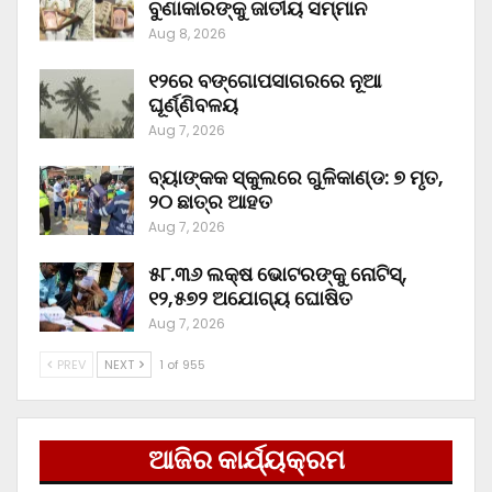
ବୁଣାକାରଙ୍କୁ ଜାତୀୟ ସମ୍ମାନ
Aug 8, 2026
୧୨ରେ ବଙ୍ଗୋପସାଗରରେ ନୂଆ
ଘୂର୍ଣ୍ଣିବଳୟ
Aug 7, 2026
ବ୍ୟାଙ୍କକ ସ୍କୁଲରେ ଗୁଳିକାଣ୍ଡ: ୭ ମୃତ,
୨୦ ଛାତ୍ର ଆହତ
Aug 7, 2026
୫୮.୩୬ ଲକ୍ଷ ଭୋଟରଙ୍କୁ ନୋଟିସ୍‌,
୧୨,୫୭୨ ଅଯୋଗ୍ୟ ଘୋଷିତ
Aug 7, 2026
PREV
NEXT
1 of 955
ଆଜିର କାର୍ଯ୍ୟକ୍ରମ