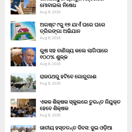
ମୋବାଇଲ ନିଷେଧ
Aug 8, 2026
ଅଗଷ୍ଟ ୯ରୁ ୧୭ ଯାଏଁ ଘରେ ଘରେ
ତ୍ରିରଙ୍ଗା ଅଭିଯାନ
Aug 8, 2026
ରୁଷ ସହ ବାଣିଜ୍ୟ କଲେ ଲାଗିପାରେ
୧୦୦% ଶୁଳ୍କ
Aug 8, 2026
ରାଜପଥରୁ ହଟିବେ ଗୋରୁଗାଈ
Aug 8, 2026
ଏକକ ଶିକ୍ଷକ ସ୍କୁଲରେ ତୁରନ୍ତ ନିଯୁକ୍ତ
ହେବେ ଶିକ୍ଷକ
Aug 8, 2026
ଜାତୀୟ ହସ୍ତତନ୍ତ ଦିବସ: ଦୁଇ ଓଡ଼ିଆ