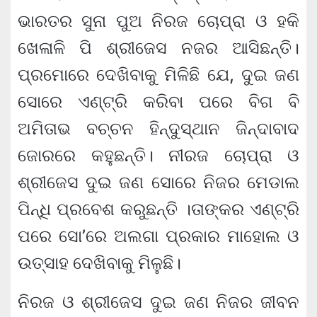
ଭାରତର ସୁନା ପୁଅ ନିରଜ ଚୋପ୍ରା ଓ ହକି
ଖେଳାଳି ପି ଶ୍ରୀଜେସ ନଜର ଆସିଛନ୍ତି।
ପ୍ରମୋରେ ଦେଖିବାକୁ ମିଳିଛି ଯେ, ଦୁଇ ଜଣ
ସୋରେ ଏଣ୍ଟ୍ରି କରିବା ପରେ ବିଗ ବି
ଅମିତାଭ ବଚ୍ଚନ ହିନ୍ଦୁସ୍ଥାନ ଜିନ୍ଦାବାଦ
ଜୋରରେ କହୁଛନ୍ତି। ନୀରଜ ଚୋପ୍ରା ଓ
ଶ୍ରୀଜେସ ଦୁଇ ଜଣ ସୋରେ ନିଜର ମେଡାଲ
ପିନ୍ଧି ପ୍ରବେଶ କରୁଛନ୍ତି ।ତାଙ୍କର ଏଣ୍ଟ୍ରି
ପରେ ସୋ’ରେ ଅଲଗା ପ୍ରକାର ମାହୋଲ ଓ
ଉତ୍ସାହ ଦେଖିବାକୁ ମିଳୁଛି।
ନିରଜ ଓ ଶ୍ରୀଜେସ ଦୁଇ ଜଣ ନିଜର ଜୀବନ