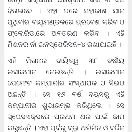
ବିତାଇବେ । ଏହା ପରେ ମହାକାଶ ଯାନ
ପୃଥିବୀର ବାୟୁମଣ୍ଡଳରେ ପ୍ରବେଶ କରିବ ଓ
ଫ୍ଲୋରିଡାରେ ଅବତରଣ କରିବ । ଏହି
ମିଶନର ନାଁ ଇନସ୍ପେରିସନ-୪ ରଖାଯାଇଛି ।
ଏହି ମିଶନର ଦାୟିତ୍ୱ ୩୮ ବର୍ଷୀୟ
ଇସାକମାନ ନେଇଛନ୍ତି । ଇସାକମାନ
ପେମେଂଟ କମ୍ପାନୀର ସଂସ୍ଥାପକ ଓ ସିଇଓ
ଅଛନ୍ତି । ସେ ୧୬ ବର୍ଷ ବୟସରୁ ଏହି
କମ୍ପାନୀର ଶୁଭାରମ୍ଭ କରିଥିଲେ । ସେ
ସ୍ପେସଏକ୍ସରେ ପ୍ରଥମ ଥର ପାଇଁ କାମ
କରୁଛନ୍ତି । ଏହା ପୂର୍ବରୁ ବ୍ଲୁ ଅରିଜିନ ଓ ବର୍ଜିନ