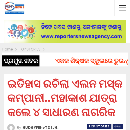
Home
TOP STORIES
ପ୍ରମୁଖ ଖବର
ଏକକ ଶିକ୍ଷକ ସ୍କୁଲରେ ତୁରନ୍ତ ନି
ଇତିହାସ ରଚିଲା ଏଲନ ମସ୍କ
କମ୍ପାନୀ..ମହାକାଶ ଯାତ୍ରା
କଲେ ୪ ସାଧାରଣ ନାଗରିକ
TOP STORIES
ବିଜ୍ଞାନ
By
HUDGYFEhvTDEJHVUYFythw