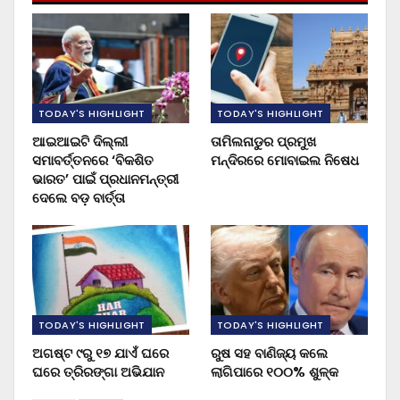
TODAY'S HIGHLIGHT
TODAY'S HIGHLIGHT
ଆଇଆଇଟି ଦିଲ୍ଲୀ
ତାମିଲନାଡୁର ପ୍ରମୁଖ
ସମାବର୍ତ୍ତନରେ ‘ବିକଶିତ
ମନ୍ଦିରରେ ମୋବାଇଲ ନିଷେଧ
ଭାରତ’ ପାଇଁ ପ୍ରଧାନମନ୍ତ୍ରୀ
ଦେଲେ ବଡ଼ ବାର୍ତ୍ତା
TODAY'S HIGHLIGHT
TODAY'S HIGHLIGHT
ଅଗଷ୍ଟ ୯ରୁ ୧୭ ଯାଏଁ ଘରେ
ରୁଷ ସହ ବାଣିଜ୍ୟ କଲେ
ଘରେ ତ୍ରିରଙ୍ଗା ଅଭିଯାନ
ଲାଗିପାରେ ୧୦୦% ଶୁଳ୍କ