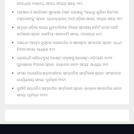
ରବୀନ୍ଦ୍ର ମଣ୍ଡପ, ସମୟ: ସଂଧ୍ୟା ସାଢ଼େ ୬ଟା
ଅକ୍ଷର ଓ ସମ୍ବିଧାନ ସୁରକ୍ଷା ମଞ୍ଚ ପକ୍ଷରୁ ‘ଆସନ୍ତୁ ଶୁଣିବା ନିରଂଜନ
ଟକ୍‌ଲେଙ୍କୁ’ ସ୍ଥାନ: ପ୍ରେସ୍‌ କ୍ଲବ୍‌ ଅଫ୍‌ ଓଡ଼ିଶା ସମୟ: ସଂଧ୍ୟା ସାଢ଼େ ୬ଟା
ସମୃଦ୍ଧ ଓଡ଼ିଶା ରାଜ୍ୟ ଯୁବବାହିନୀର ଜିଲ୍ଲା ସ୍ତରୀୟ କମିଟି ଗଠନ ପାଇଁ
କର୍ମଶାଳା ସ୍ଥାନ: ଲୋହିଆ ଏକାଡେମି ସମୟ: ଅପରାହ୍‌ଣ ୪ଟା
ଅଶାନ୍ତ ଆତ୍ମା ପୁସ୍ତକ ଲୋକାର୍ପଣ ଓ ସାରସ୍ବତ ସମାରୋହ ସ୍ଥାନ: ପାନ୍ଥ
ନିବାସ ସମୟ: ସନ୍ଧ୍ୟା ୫ଟା
ପ୍ରଶାନ୍ତି ଚାରିଟେବୁଲ୍‌ ଟ୍ରଷ୍ଟ୍‌ ପକ୍ଷରୁ ଶ୍ରେଷ୍ଠ ଓଡ଼ିଆଣୀ ୨୦୨୨
ପୁରସ୍କାର ବିତରଣ ସ୍ଥାନ: ଜୟଦେବ ଭବନ ସମୟ: ସନ୍ଧ୍ୟା ୬ଟା
ସାଂସଦ ଅପରାଜିତା ଷଡ଼ଙ୍ଗୀଙ୍କ ସାମ୍ବାଦିକ ସମ୍ମିଳନୀ ସ୍ଥାନ: ସାଂସଦଙ୍କ
କାର୍ଯ୍ୟାଳୟ ସମୟ: ପୂର୍ବାହ୍ନ ୧୧ଟା
ଦୁର୍ନୀତି ସମ୍ପର୍କିତ ସାମ୍ବାଦିକ ସମ୍ମିଳନୀ ସ୍ଥାନ: ଉତ୍କଳ ସାମ୍ବାଦିକ ଭବନ
ସମୟ: ପୂର୍ବାହ୍ନ ୧୧ଟା