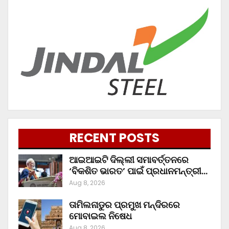
RECENT POSTS
ଆଇଆଇଟି ଦିଲ୍ଲୀ ସମାବର୍ତ୍ତନରେ
‘ବିକଶିତ ଭାରତ’ ପାଇଁ ପ୍ରଧାନମନ୍ତ୍ରୀ…
Aug 8, 2026
ତାମିଲନାଡୁର ପ୍ରମୁଖ ମନ୍ଦିରରେ
ମୋବାଇଲ ନିଷେଧ
Aug 8, 2026