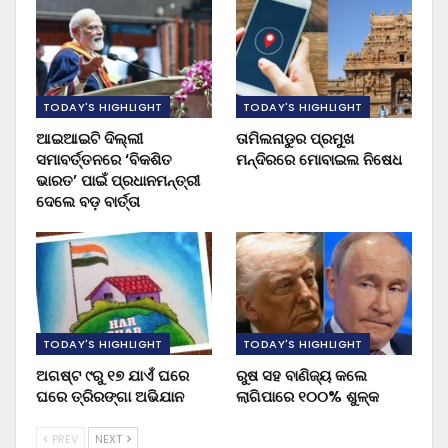
TODAY'S HIGHLIGHT
TODAY'S HIGHLIGHT
ଆଇଆଇଟି ଦିଲ୍ଲୀ
ତାମିଲନାଡୁର ପ୍ରମୁଖ
ସମାବର୍ତ୍ତନରେ ‘ବିକଶିତ
ମନ୍ଦିରରେ ମୋବାଇଲ ନିଷେଧ
ଭାରତ’ ପାଇଁ ପ୍ରଧାନମନ୍ତ୍ରୀ
ଦେଲେ ବଡ଼ ବାର୍ତ୍ତା
TODAY'S HIGHLIGHT
TODAY'S HIGHLIGHT
ଅଗଷ୍ଟ ୯ରୁ ୧୭ ଯାଏଁ ଘରେ
ରୁଷ ସହ ବାଣିଜ୍ୟ କଲେ
ଘରେ ତ୍ରିରଙ୍ଗା ଅଭିଯାନ
ଲାଗିପାରେ ୧୦୦% ଶୁଳ୍କ
PREV
NEXT