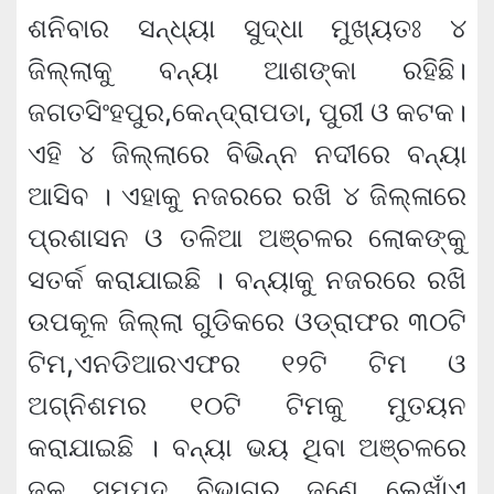
ଶନିବାର ସନ୍ଧ୍ୟା ସୁଦ୍ଧା ମୁଖ୍ୟତଃ ୪
ଜିଲ୍ଲାକୁ ବନ୍ୟା ଆଶଙ୍କା ରହିଛି।
ଜଗତସିଂହପୁର,କେନ୍ଦ୍ରାପଡା, ପୁରୀ ଓ କଟକ।
ଏହି ୪ ଜିଲ୍ଲାରେ ବିଭିନ୍ନ ନଦୀରେ ବନ୍ୟା
ଆସିବ । ଏହାକୁ ନଜରରେ ରଖି ୪ ଜିଲ୍ଳାରେ
ପ୍ରଶାସନ ଓ ତଳିଆ ଅଞ୍ଚଳର ଲୋକଙ୍କୁ
ସତର୍କ କରାଯାଇଛି । ବନ୍ୟାକୁ ନଜରରେ ରଖି
ଉପକୂଳ ଜିଲ୍ଲା ଗୁଡିକରେ ଓଡ୍ରାଫର ୩୦ଟି
ଟିମ,ଏନଡିଆରଏଫର ୧୨ଟି ଟିମ ଓ
ଅଗ୍ନିଶମର ୧୦ଟି ଟିମକୁ ମୁତୟନ
କରାଯାଇଛି । ବନ୍ୟା ଭୟ ଥିବା ଅଞ୍ଚଳରେ
ଜଳ ସମ୍ପଦ ବିଭାଗର ଜଣେ ଲେଖାଁଏ