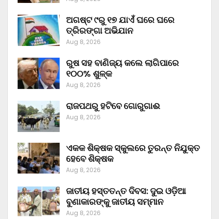
ଅଗଷ୍ଟ ୯ରୁ ୧୭ ଯାଏଁ ଘରେ ଘରେ
ତ୍ରିରଙ୍ଗା ଅଭିଯାନ
Aug 8, 2026
ରୁଷ ସହ ବାଣିଜ୍ୟ କଲେ ଲାଗିପାରେ
୧୦୦% ଶୁଳ୍କ
Aug 8, 2026
ରାଜପଥରୁ ହଟିବେ ଗୋରୁଗାଈ
Aug 8, 2026
ଏକକ ଶିକ୍ଷକ ସ୍କୁଲରେ ତୁରନ୍ତ ନିଯୁକ୍ତ
ହେବେ ଶିକ୍ଷକ
Aug 8, 2026
ଜାତୀୟ ହସ୍ତତନ୍ତ ଦିବସ: ଦୁଇ ଓଡ଼ିଆ
ବୁଣାକାରଙ୍କୁ ଜାତୀୟ ସମ୍ମାନ
Aug 8, 2026