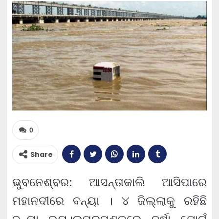
0
Share
ଭୁବନେଶ୍ବର: ଆସନ୍ତାକାଲି ଆସିପାରେ
ମହାନଦୀରେ ବନ୍ୟା । ୪ ଜିଲ୍ଲାକୁ ରହିଛି