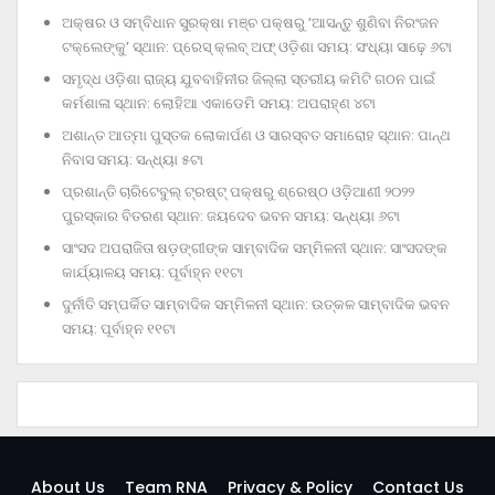
ଅକ୍ଷର ଓ ସମ୍ବିଧାନ ସୁରକ୍ଷା ମଞ୍ଚ ପକ୍ଷରୁ ‘ଆସନ୍ତୁ ଶୁଣିବା ନିରଂଜନ
ଟକ୍‌ଲେଙ୍କୁ’ ସ୍ଥାନ: ପ୍ରେସ୍‌ କ୍ଲବ୍‌ ଅଫ୍‌ ଓଡ଼ିଶା ସମୟ: ସଂଧ୍ୟା ସାଢ଼େ ୬ଟା
ସମୃଦ୍ଧ ଓଡ଼ିଶା ରାଜ୍ୟ ଯୁବବାହିନୀର ଜିଲ୍ଲା ସ୍ତରୀୟ କମିଟି ଗଠନ ପାଇଁ
କର୍ମଶାଳା ସ୍ଥାନ: ଲୋହିଆ ଏକାଡେମି ସମୟ: ଅପରାହ୍‌ଣ ୪ଟା
ଅଶାନ୍ତ ଆତ୍ମା ପୁସ୍ତକ ଲୋକାର୍ପଣ ଓ ସାରସ୍ବତ ସମାରୋହ ସ୍ଥାନ: ପାନ୍ଥ
ନିବାସ ସମୟ: ସନ୍ଧ୍ୟା ୫ଟା
ପ୍ରଶାନ୍ତି ଚାରିଟେବୁଲ୍‌ ଟ୍ରଷ୍ଟ୍‌ ପକ୍ଷରୁ ଶ୍ରେଷ୍ଠ ଓଡ଼ିଆଣୀ ୨୦୨୨
ପୁରସ୍କାର ବିତରଣ ସ୍ଥାନ: ଜୟଦେବ ଭବନ ସମୟ: ସନ୍ଧ୍ୟା ୬ଟା
ସାଂସଦ ଅପରାଜିତା ଷଡ଼ଙ୍ଗୀଙ୍କ ସାମ୍ବାଦିକ ସମ୍ମିଳନୀ ସ୍ଥାନ: ସାଂସଦଙ୍କ
କାର୍ଯ୍ୟାଳୟ ସମୟ: ପୂର୍ବାହ୍ନ ୧୧ଟା
ଦୁର୍ନୀତି ସମ୍ପର୍କିତ ସାମ୍ବାଦିକ ସମ୍ମିଳନୀ ସ୍ଥାନ: ଉତ୍କଳ ସାମ୍ବାଦିକ ଭବନ
ସମୟ: ପୂର୍ବାହ୍ନ ୧୧ଟା
About Us
Team RNA
Privacy & Policy
Contact Us