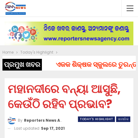
Home
Today's Highlight
ପ୍ରମୁଖ ଖବର
ଏକକ ଶିକ୍ଷକ ସ୍କୁଲରେ ତୁରନ୍ତ ନିଯ
ମହାନଦୀରେ ବନ୍ୟା ଆସୁଛି,
କେଉଁଠି ରହିବ ପ୍ରଭାବ?
TODAY'S HIGHLIGHT
ସାମାଜିକ
By
Reporters News Agency
Last updated
Sep 17, 2021