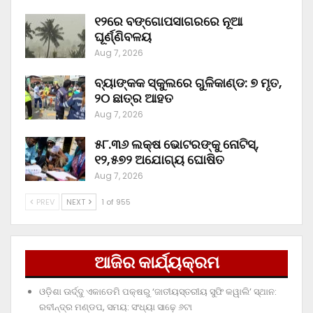
୧୨ରେ ବଙ୍ଗୋପସାଗରରେ ନୂଆ
ଘୂର୍ଣ୍ଣିବଳୟ
Aug 7, 2026
ବ୍ୟାଙ୍କକ ସ୍କୁଲରେ ଗୁଳିକାଣ୍ଡ: ୭ ମୃତ,
୨୦ ଛାତ୍ର ଆହତ
Aug 7, 2026
୫୮.୩୬ ଲକ୍ଷ ଭୋଟରଙ୍କୁ ନୋଟିସ୍‌,
୧୨,୫୭୨ ଅଯୋଗ୍ୟ ଘୋଷିତ
Aug 7, 2026
PREV
NEXT
1 of 955
ଆଜିର କାର୍ଯ୍ୟକ୍ରମ
ଓଡ଼ିଶା ଊର୍ଦ୍ଦୁ ଏକାଡେମି ପକ୍ଷରୁ ‘ଜାତୀୟସ୍ତରୀୟ ସୁଫି କୱାଲି’ ସ୍ଥାନ:
ରବୀନ୍ଦ୍ର ମଣ୍ଡପ, ସମୟ: ସଂଧ୍ୟା ସାଢ଼େ ୬ଟା