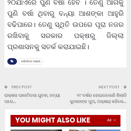
୨୦ଯାଏରେ ପୁଣି ବର୍ଷା ହେବ । ତେଣୁ ଆଗକୁ
ପୁଣି ବର୍ଷା ଥିବାରୁ ବନ୍ୟା ଆଶଙ୍କା ଆହୁରି
ବଢିପାରେ। ତେଣୁ ସ୍ଥିତି ଉପରେ ପୂରା ନଜର
ରଖିବାକୁ ସରକାର ପକ୍ଷରୁ ଜିଲ୍ଲା
ପ୍ରଶାସନକୁ ସତର୍କ କରାଯାଇଛି।
odisha news
PREV POST
NEXT POST
ରାକ୍ଷସ ପାଲଟିଗଲା ଯୁବକ; ହତ୍ୟା
୧୯ ବର୍ଷର ହୋଇଗଲେଣି ଖିଲାଡି
ପରେ…
କୁମାରଙ୍କ ପୁଅ, ଅକ୍ଷୟ କହିଲେ…
YOU MIGHT ALSO LIKE
All