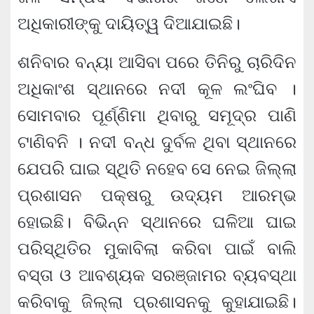
ଅଧିକାରୀଙ୍କୁ ଦାୟିତ୍ୱ ଦିଆଯାଇଛି।
ଶନିବାର ବନ୍ୟା ଆସିବା ପରେ ତିନିରୁ ଚାରିଦିନ
ଅଧିକାଂଶ ସ୍ଥାନରେ ନଦୀ କୂଳ ଲଂଘିବ ।
ସୋମବାର ପୂର୍ଣ୍ଣିମା ଥିବାରୁ ସମୂଦ୍ର ପାଣି
ଟାଣିବନି । ନଦୀ ବନ୍ଧ ଦୁର୍ବଳ ଥିବା ସ୍ଥାନରେ
ଯେପରି ଘାଇ ସ୍ଥିତି ନହେବ ସେ ନେଇ ଜିଲ୍ଲା
ପ୍ରଶାସନ ପକ୍ଷରୁ ଉଦ୍ୟମ ଆରମ୍ଭ
ହୋଇଛି। ବିଭିନ୍ନ ସ୍ଥାନରେ ଘଳିଆ ଘାଇ
ପରିସ୍ଥିତିର ମୁକାବିଲା କରିବା ପାଇଁ ବାଲି
ବସ୍ତା ଓ ଆବଶ୍ୟକ ସରଞ୍ଜାମର ବ୍ୟବସ୍ଥା
କରିବାକୁ ଜିଲ୍ଲା ପ୍ରଶାସନକୁ କୁହାଯାଇଛି।