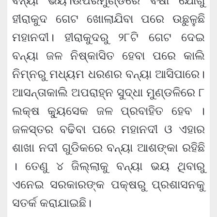
ବନ୍ୟା ଭୟ।ଉପରମୁଣ୍ଡରେ ବର୍ଷା ଯୋଗୁଁ
ହୀରାକୁଦ ଗେଟ ଖୋଲାଯିବା ପରେ ଉଛୁଳୁଛି
ମହାନଦୀ। ହୀରାକୁଦରୁ ୨୮ଟି ଗେଟ ଦେଇ
ବନ୍ୟା ଜଳ ନିଷ୍କାସିତ ହେବା ପରେ କାଲି
ନିମ୍ନରୁ ମଧ୍ୟମ ଧରଣର ବନ୍ୟା ଆସିପାରେ।
ଆସନ୍ତାକାଲି ଅପରାହ୍ନ ସୁଦ୍ଧା ମୁଣ୍ଡଳିରେ ୮
ଲକ୍ଷ କ୍ୟୁସେକ ଜଳ ପ୍ରବାହିତ ହେବ ।
ଜଳସ୍ତର ବଢିବା ପରେ ମହାନଦୀ ଓ ଏହାର
ଶାଖା ନଦୀ ଗୁଡିକରେ ବନ୍ୟା ଆଶଙ୍କା ରହିଛି
। ତେଣୁ ୪ ଜିଲ୍ଲାକୁ ବନ୍ୟା ଭୟ ଥିବାରୁ
ଏନେଇ ସରକାରଙ୍କ ପକ୍ଷରୁ ପ୍ରଶାସନକୁ
ସତର୍କ କରାଯାଇଛି।