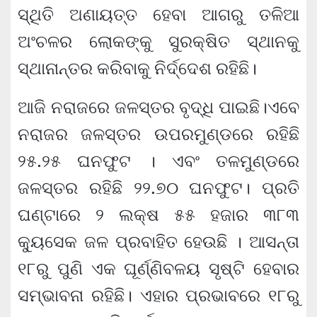
ସ୍ଥିତି ଅଣାୟତ୍ତ ହେବା ଆଗରୁ ତଳିଆ
ଅଂଚଳର ଲୋକଙ୍କୁ ସୁରକ୍ଷିତ ସ୍ଥାନକୁ
ସ୍ଥାନାନ୍ତର କରିବାକୁ ନିର୍ଦ୍ଦେଶ ରହିଛି।
ଆଜି ନରାଜରେ ଜଳସ୍ତର ବୃଦ୍ଧି ପାଇଛି।ଏବେ
ନରାଜର ଜଳସ୍ତର ଉପରମୁଣ୍ଡରେ ରହିଛି
୨୫.୨୫ ଘନଫୁଟ । ଏବଂ ତଳମୁଣ୍ଡରେ
ଜଳସ୍ତର ରହିଛି ୨୨.୭୦ ଘନଫୁଟ। ପ୍ରତି
ଘଣ୍ଟାରେ ୨ ଲକ୍ଷ ୫୫ ହଜାର ୩୮୩
କ୍ୟୁସେକ ଜଳ ପ୍ରବାହିତ ହେଉଛି । ଆସନ୍ତା
୧୮ରୁ ପୁଣି ଏକ ଘୂର୍ଣ୍ଣିବଳୟ ସୃଷ୍ଟି ହେବାର
ସମ୍ଭାବନା ରହିଛି। ଏହାର ପ୍ରଭାବରେ ୧୮ରୁ