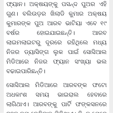
ଫ୍ୟାନ। ଅକ୍ଷୟଙ୍କୁ ପସନ୍ଦ ପୁଅର ଏହି
ଗୁଣ। ବଲିଉଡ଼ର ଖିଲାଡି କୁମାର ଅକ୍ଷୟ
କୁମାରଙ୍କ ପୁଅ ଆରବ ଭାଟିୟା ଏବେ ୧୯
ବର୍ଷର ହୋଇଯାଇଛନ୍ତି। ଆରବ
ଲାଇମଲାଇଟରୁ ଦୂରରେ ରହିଥିଲେ ମଧ୍ୟ
ନିଜର ଡ୍ୟାସିଙ୍ଗ ଲୁକ ପାଇଁ ସୋସିଆଲ
ମିଡିଆରେ ନିଜର ଫ୍ୟାନ ସଂଖ୍ୟା ଭଲ
ବଢାଇପାରିଛନ୍ତି।
ସୋସିଆଲ ମିଡିଆରେ ଆରବଙ୍କ ଫଟୋ
ଅଧକାଂଶ ସମୟ ଭାଇରାଲ ହେବାରେ
ଲାଗିଥାଏ। ଆରବଙ୍କୁ ପାର୍ଟି ଫଙ୍କସନରେ