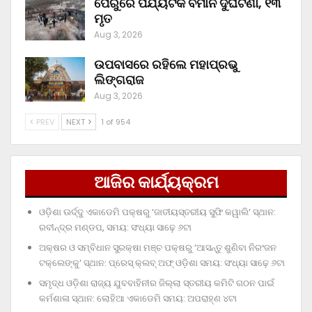
ପେରୁରେ ପର୍ଯ୍ୟଟକ ବିମାନ ଦୁର୍ଘଟଣା, ୧୩
ମୃତ
Aug 3, 2026
ଉପବାସରେ ରହିଲେ ମହାପ୍ରଭୁ
ଲିଙ୍ଗରାଜ
Aug 3, 2026
PREV
NEXT
1 of 954
ଆଜିର କାର୍ଯ୍ୟକ୍ରମ
ଓଡ଼ିଶା ଊର୍ଦ୍ଦୁ ଏକାଡେମି ପକ୍ଷରୁ ‘ଜାତୀୟସ୍ତରୀୟ ସୁଫି କୱାଲି’ ସ୍ଥାନ:
ରବୀନ୍ଦ୍ର ମଣ୍ଡପ, ସମୟ: ସଂଧ୍ୟା ସାଢ଼େ ୬ଟା
ଅକ୍ଷର ଓ ସମ୍ବିଧାନ ସୁରକ୍ଷା ମଞ୍ଚ ପକ୍ଷରୁ ‘ଆସନ୍ତୁ ଶୁଣିବା ନିରଂଜନ
ଟକ୍‌ଲେଙ୍କୁ’ ସ୍ଥାନ: ପ୍ରେସ୍‌ କ୍ଲବ୍‌ ଅଫ୍‌ ଓଡ଼ିଶା ସମୟ: ସଂଧ୍ୟା ସାଢ଼େ ୬ଟା
ସମୃଦ୍ଧ ଓଡ଼ିଶା ରାଜ୍ୟ ଯୁବବାହିନୀର ଜିଲ୍ଲା ସ୍ତରୀୟ କମିଟି ଗଠନ ପାଇଁ
କର୍ମଶାଳା ସ୍ଥାନ: ଲୋହିଆ ଏକାଡେମି ସମୟ: ଅପରାହ୍‌ଣ ୪ଟା