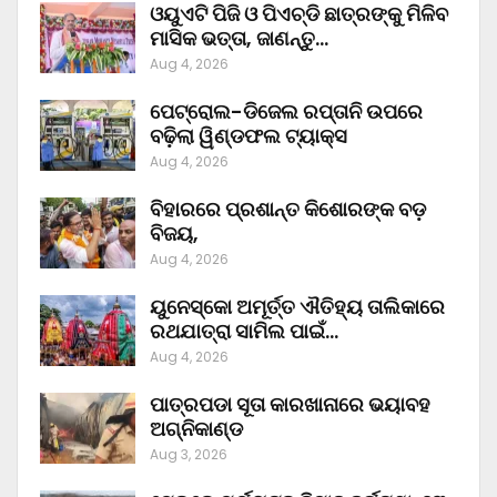
ଓୟୁଏଟି ପିଜି ଓ ପିଏଚ୍‌ଡି ଛାତ୍ରଙ୍କୁ ମିଳିବ
ମାସିକ ଭତ୍ତା, ଜାଣନ୍ତୁ…
Aug 4, 2026
ପେଟ୍ରୋଲ-ଡିଜେଲ ରପ୍ତାନି ଉପରେ
ବଢ଼ିଲା ୱିଣ୍ଡଫଲ ଟ୍ୟାକ୍ସ
Aug 4, 2026
ବିହାରରେ ପ୍ରଶାନ୍ତ କିଶୋରଙ୍କ ବଡ଼
ବିଜୟ,
Aug 4, 2026
ୟୁନେସ୍କୋ ଅମୂର୍ତ୍ତ ଐତିହ୍ୟ ତାଲିକାରେ
ରଥଯାତ୍ରା ସାମିଲ ପାଇଁ…
Aug 4, 2026
ପାତ୍ରପଡା ସୂତା କାରଖାନାରେ ଭୟାବହ
ଅଗ୍ନିକାଣ୍ଡ
Aug 3, 2026