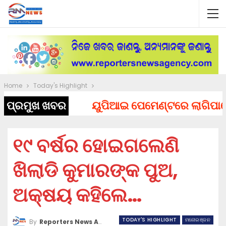
Home
Today's Highlight
ପ୍ରମୁଖ ଖବର
ୟୁପିଆଇ ପେମେଣ୍ଟରେ ଲାଗିପାରେ ଚା
୧୯ ବର୍ଷର ହୋଇଗଲେଣି
ଖିଲାଡି କୁମାରଙ୍କ ପୁଅ,
ଅକ୍ଷୟ କହିଲେ…
TODAY'S HIGHLIGHT
ମନୋରଞ୍ଜନ
By
Reporters News Agency