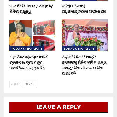
ଗଜପତି ବିକାଶ ରୋଡମ୍ୟାପ୍‌କୁ
ବରିଷ୍ଠ ଓଏଏସ୍‌
ମିଳିଲା ଗୁରୁତ୍ୱ
ଅଧିକାରୀସ୍ତରରେ ଅଦଳବଦଳ
TODAY'S HIGHLIGHT
TODAY'S HIGHLIGHT
‘ପ୍ରେସିଡେଣ୍ଟ ସ୍ପେଶାଲ’
ଓୟୁଏଟି ପିଜି ଓ ପିଏଚ୍‌ଡି
ଟ୍ରେନରେ ବ୍ରହ୍ମପୁର
ଛାତ୍ରଙ୍କୁ ମିଳିବ ମାସିକ ଭତ୍ତା,
ପହଞ୍ଚିଲେ ରାଷ୍ଟ୍ରପତି,
ଜାଣନ୍ତୁ କିଏ ପାଇବେ ଓ କିଏ
ପାଇବେନି
PREV
NEXT
LEAVE A REPLY