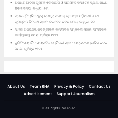
ଅଶାନ୍ତ ଆତ୍ମା ପୁସ୍ତକ ଲୋକାର୍ପଣ ଓ ସାରସ୍ବତ ସମାରୋହ ସ୍ଥାନ: ପାନ୍ଥ
ନିବାସ ସମୟ: ସନ୍ଧ୍ୟା ୫ଟା
ପ୍ରଶାନ୍ତି ଚାରିଟେବୁଲ୍‌ ଟ୍ରଷ୍ଟ୍‌ ପକ୍ଷରୁ ଶ୍ରେଷ୍ଠ ଓଡ଼ିଆଣୀ ୨୦୨୨
ପୁରସ୍କାର ବିତରଣ ସ୍ଥାନ: ଜୟଦେବ ଭବନ ସମୟ: ସନ୍ଧ୍ୟା ୬ଟା
ସାଂସଦ ଅପରାଜିତା ଷଡ଼ଙ୍ଗୀଙ୍କ ସାମ୍ବାଦିକ ସମ୍ମିଳନୀ ସ୍ଥାନ: ସାଂସଦଙ୍କ
କାର୍ଯ୍ୟାଳୟ ସମୟ: ପୂର୍ବାହ୍ନ ୧୧ଟା
ଦୁର୍ନୀତି ସମ୍ପର୍କିତ ସାମ୍ବାଦିକ ସମ୍ମିଳନୀ ସ୍ଥାନ: ଉତ୍କଳ ସାମ୍ବାଦିକ ଭବନ
ସମୟ: ପୂର୍ବାହ୍ନ ୧୧ଟା
About Us
Team RNA
Privacy & Policy
Contact Us
Advertisement
Support Journalism
© All Rights Reserved.