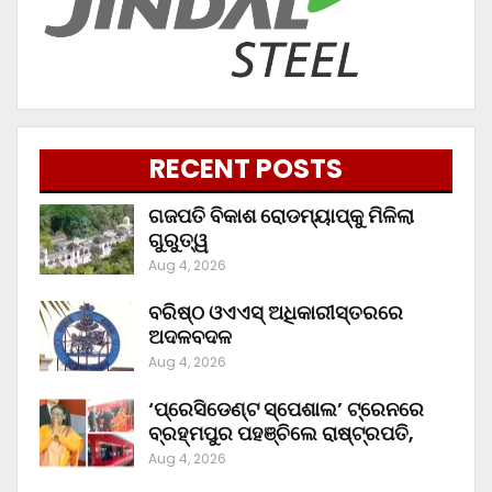
RECENT POSTS
ଗଜପତି ବିକାଶ ରୋଡମ୍ୟାପ୍‌କୁ ମିଳିଲା
ଗୁରୁତ୍ୱ
Aug 4, 2026
ବରିଷ୍ଠ ଓଏଏସ୍‌ ଅଧିକାରୀସ୍ତରରେ
ଅଦଳବଦଳ
Aug 4, 2026
‘ପ୍ରେସିଡେଣ୍ଟ ସ୍ପେଶାଲ’ ଟ୍ରେନରେ
ବ୍ରହ୍ମପୁର ପହଞ୍ଚିଲେ ରାଷ୍ଟ୍ରପତି,
Aug 4, 2026