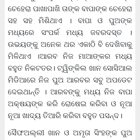
ଚେହେରା ପାଖାପାଖି ତାଙ୍କ ବାପାଙ୍କ ଚେହେରା
ସହ ସହ ମିଶିଥାଏ । ବାପା ଓ ପୁଅଙ୍କ
ମଧ୍ୟରେ ସଂପର୍କ ମଧ୍ୟ ଜବରଦସ୍ତ ।
ଉଭୟଙ୍କୁ ଅନେକ ଥର ଏକାଠି ବି ଦେଖିବାକୁ
ମିଳିଥାଏ ।ଆରବ ନିଜ ମାଆଙ୍କର ମଧ୍ୟ
ବହୁତ ନିକଟତର। ଟ୍ୱିଙ୍କିଲ ଖାନ ସୋସିଆଲ
ମିଡିଆରେ ନିଜ ପୁଅ ଆରବର ସବୁ ଅପଡେଟ
ଦେଇଥାନ୍ତି । ଆରବଙ୍କୁ ମଧ୍ୟ ନିଜ ବାପା
ଅକ୍ଷୟଙ୍କ କରି ରୋଷେଇ କରିବା ଓ ନୂଆ
ନୂଆ ଖାଦ୍ୟ ତିଆରି କରିବା ବହୁତ ପସନ୍ଦ।
ସୈଫଅଲ୍ଲୀ ଖାନ ଓ ଅମୃତା ସିଂହଙ୍କ ପୁଅ