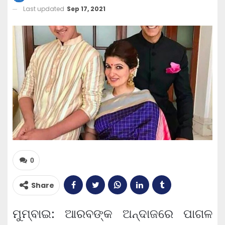
Last updated
Sep 17, 2021
0
Share
ମୁମ୍ବାଇ: ଆରବଙ୍କ ଅନ୍ଦାଜରେ ପାଗଳ