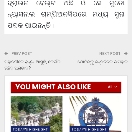
ବ୍ରାଉନ ବେଲ୍ଟ ଅଛି ଓ ସେ ଜୁଡୋ
ନ୍ୟାସନାଲ ଚାମ୍ପିଅନସିପରେ ମଧ୍ୟ ସୁନା
ପଦକ ପାଇଛନ୍ତି।
PREV POST
NEXT POST
ମହାନଦୀରେ ବନ୍ୟା ଆସୁଛି, କେଉଁଠି
ମୋଦିଙ୍କୁ ଜନ୍ମଦିନର ଉପହାର
ରହିବ ପ୍ରଭାବ?
YOU MIGHT ALSO LIKE
All
TODAY'S HIGHLIGHT
TODAY'S HIGHLIGHT