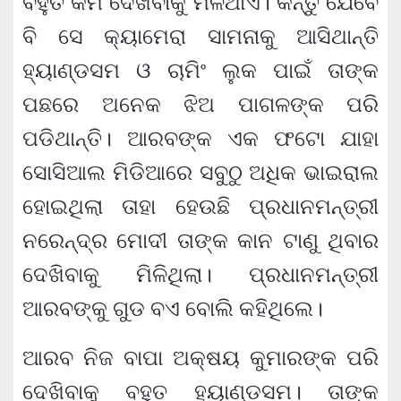
ବହୁତ କମ ଦେଖିବାକୁ ମିଳିଥାଏ। କିନ୍ତୁ ଯେବେ
ବି ସେ କ୍ୟାମେରା ସାମନାକୁ ଆସିଥାନ୍ତି
ହ୍ୟାଣ୍ଡସମ ଓ ଚାମିଂ ଲୁକ ପାଇଁ ତାଙ୍କ
ପଛରେ ଅନେକ ଝିଅ ପାଗଳଙ୍କ ପରି
ପଡିଥାନ୍ତି। ଆରବଙ୍କ ଏକ ଫଟୋ ଯାହା
ସୋସିଆଲ ମିଡିଆରେ ସବୁଠୁ ଅଧିକ ଭାଇରାଲ
ହୋଇଥିଲା ତାହା ହେଉଛି ପ୍ରଧାନମନ୍ତ୍ରୀ
ନରେନ୍ଦ୍ର ମୋଦୀ ତାଙ୍କ କାନ ଟାଣୁ ଥିବାର
ଦେଖିବାକୁ ମିଳିଥିଲା। ପ୍ରଧାନମନ୍ତ୍ରୀ
ଆରବଙ୍କୁ ଗୁଡ ବଏ ବୋଲି କହିଥିଲେ।
ଆରବ ନିଜ ବାପା ଅକ୍ଷୟ କୁମାରଙ୍କ ପରି
ଦେଖିବାକୁ ବହୁତ ହ୍ୟାଣ୍ଡସମ। ତାଙ୍କ