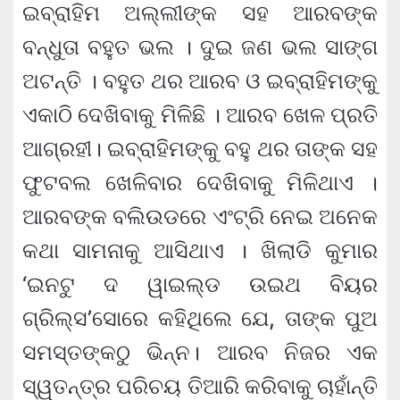
ଇବ୍ରାହିମ ଅଲ୍ଲୀଙ୍କ ସହ ଆରବଙ୍କ
ବନ୍ଧୁତା ବହୁତ ଭଲ । ଦୁଇ ଜଣ ଭଲ ସାଙ୍ଗ
ଅଟନ୍ତି । ବହୁତ ଥର ଆରବ ଓ ଇବ୍ରାହିମଙ୍କୁ
ଏକାଠି ଦେଖିବାକୁ ମିଳିଛି । ଆରବ ଖେଳ ପ୍ରତି
ଆଗ୍ରହୀ। ଇବ୍ରାହିମଙ୍କୁ ବହୁ ଥର ତାଙ୍କ ସହ
ଫୁଟବଲ ଖେଳିବାର ଦେଖିବାକୁ ମିଳିଥାଏ ।
ଆରବଙ୍କ ବଲିଉଡରେ ଏଂଟ୍ରି ନେଇ ଅନେକ
କଥା ସାମନାକୁ ଆସିଥାଏ । ଖିଲାଡି କୁମାର
‘ଇନଟୁ ଦ ୱାଇଲ୍ଡ ଉଇଥ ବିୟର
ଗ୍ରିଲ୍ସ’ସୋରେ କହିଥିଲେ ଯେ, ତାଙ୍କ ପୁଅ
ସମସ୍ତଙ୍କଠୁ ଭିନ୍ନ। ଆରବ ନିଜର ଏକ
ସ୍ୱତନ୍ତ୍ର ପରିଚୟ ତିଆରି କରିବାକୁ ଚାହାଁନ୍ତି