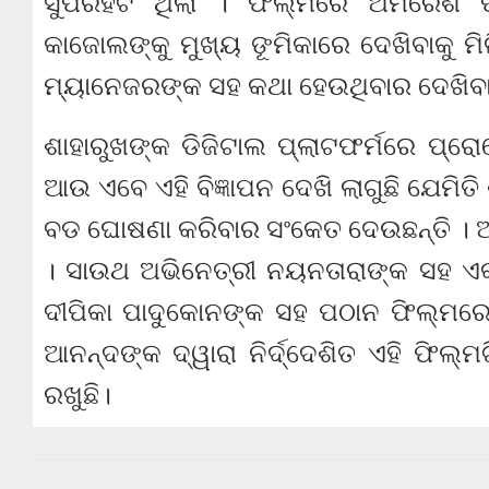
ସୁପରହିଟ ଥିଲା । ଫିଲ୍ମରେ ଅମରେଶ ପୁର
କାଜୋଲଙ୍କୁ ମୁଖ୍ୟ ଙୂମିକାରେ ଦେଖିବାକୁ ମିଳ
ମ୍ୟାନେଜରଙ୍କ ସହ କଥା ହେଉଥିବାର ଦେଖିବାକୁ
ଶାହାରୁଖଙ୍କ ଡିଜିଟାଲ ପ୍ଲାଟଫର୍ମରେ ପ୍ରୋ
ଆଉ ଏବେ ଏହି ବିଜ୍ଞାପନ ଦେଖି ଲାଗୁଛି ଯେମିତି
ବଡ ଘୋଷଣା କରିବାର ସଂକେତ ଦେଉଛନ୍ତି । ଆ
। ସାଉଥ ଅଭିନେତ୍ରୀ ନୟନତାରାଙ୍କ ସହ ଏ
ଦୀପିକା ପାଦୁକୋନଙ୍କ ସହ ପଠାନ ଫିଲ୍ମରେ ମଧ୍
ଆନନ୍ଦଙ୍କ ଦ୍ୱାରା ନିର୍ଦ୍ଦେଶିତ ଏହି ଫିଲ୍ମ
ରଖୁଛି।