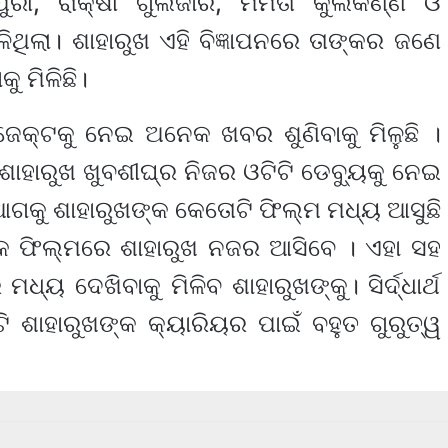
ୀ, ରାକ୍ଷୀ ଗୁଲଜାର, ମମତା କୁଲକର୍ଣ୍ଣି ଓ
ିଥିଲା। ଶାହାରୁଖ ଏହି ବିଜ୍ଞାପନରେ ତାଙ୍କର ଜଣେ
 ମିଳିଛି।
ଜେକ୍ଟକୁ ନେଇ ଅନେକ ଖବର ଶୁଣିବାକୁ ମିଳୁଛି ।
 ଶାହାରୁଖ ଖୁବଶୀଘ୍ର ନିଜର ଓଟିଟି ଡେବ୍ୟୁକୁ ନେଇ
ଗକୁ ଶାହାରୁଖଙ୍କ କେତୋଟି ଫିଲ୍ମ ମଧ୍ୟ ଆସୁଛି
କ ଫିଲ୍ମରେ ଶାହାରୁଖ ନଜର ଆସିବେ । ଏହା ସହ
ୟ ଦେଖିବାକୁ ମିଳିବ ଶାହାରୁଖଙ୍କୁ। ସିର୍ଦ୍ଧାର୍ଥ
ଟି ଶାହାରୁଖଙ୍କ କ୍ୟାରିୟର ପାଇଁ ବହୁତ ଗୁରୁତ୍ୱ