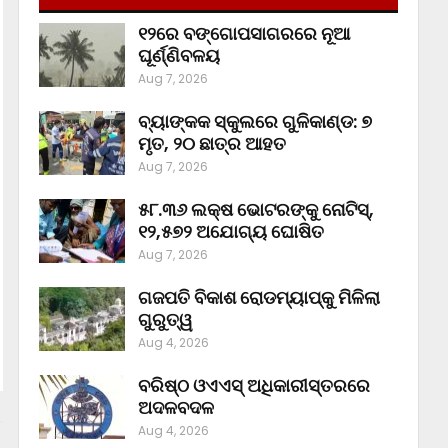
୧୨ରେ ବଙ୍ଗୋପସାଗରରେ ନୂଆ
ଘୂର୍ଣ୍ଣିବଳୟ
Aug 7, 2026
ବ୍ୟାଙ୍କକ ସ୍କୁଲରେ ଗୁଳିକାଣ୍ଡ: ୭
ମୃତ, ୨୦ ଛାତ୍ର ଆହତ
Aug 7, 2026
୫୮.୩୬ ଲକ୍ଷ ଭୋଟରଙ୍କୁ ନୋଟିସ୍‌,
୧୨,୫୭୨ ଅଯୋଗ୍ୟ ଘୋଷିତ
Aug 7, 2026
ଗଜପତି ବିକାଶ ରୋଡମ୍ୟାପ୍‌କୁ ମିଳିଲା
ଗୁରୁତ୍ୱ
Aug 4, 2026
ବରିଷ୍ଠ ଓଏଏସ୍‌ ଅଧିକାରୀସ୍ତରରେ
ଅଦଳବଦଳ
Aug 4, 2026