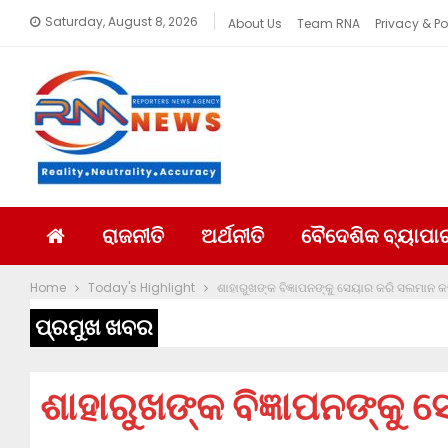
Saturday, August 8, 2026
About Us
Team RNA
Privacy & Po
ରାଜନୀତି
ଅର୍ଥନୀତି
ବୈଦେଶିକ ବ୍ୟାପା
Home
Today's Highlight
ଶାହାରୁଖଙ୍କ ବିଜ୍ଞାପନଙ୍କୁ ସେୟାର କରି ସଲମାନ କ
ପ୍ରମୁଖ ଖବର
ଶାହାରୁଖଙ୍କ ବିଜ୍ଞାପନଙ୍କ