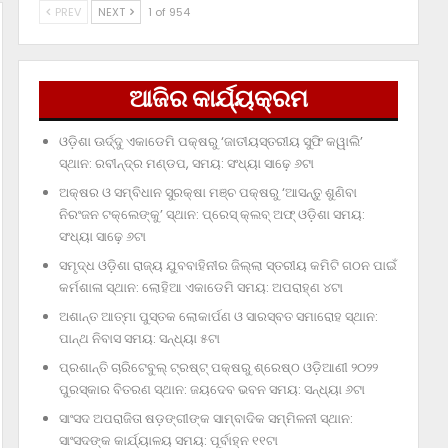
PREV
NEXT
1 of 954
ଆଜିର କାର୍ଯ୍ୟକ୍ରମ
ଓଡ଼ିଶା ଊର୍ଦ୍ଦୁ ଏକାଡେମି ପକ୍ଷରୁ ‘ଜାତୀୟସ୍ତରୀୟ ସୁଫି କୱାଲି’
ସ୍ଥାନ: ରବୀନ୍ଦ୍ର ମଣ୍ଡପ, ସମୟ: ସଂଧ୍ୟା ସାଢ଼େ ୬ଟା
ଅକ୍ଷର ଓ ସମ୍ବିଧାନ ସୁରକ୍ଷା ମଞ୍ଚ ପକ୍ଷରୁ ‘ଆସନ୍ତୁ ଶୁଣିବା
ନିରଂଜନ ଟକ୍‌ଲେଙ୍କୁ’ ସ୍ଥାନ: ପ୍ରେସ୍‌ କ୍ଲବ୍‌ ଅଫ୍‌ ଓଡ଼ିଶା ସମୟ:
ସଂଧ୍ୟା ସାଢ଼େ ୬ଟା
ସମୃଦ୍ଧ ଓଡ଼ିଶା ରାଜ୍ୟ ଯୁବବାହିନୀର ଜିଲ୍ଲା ସ୍ତରୀୟ କମିଟି ଗଠନ ପାଇଁ
କର୍ମଶାଳା ସ୍ଥାନ: ଲୋହିଆ ଏକାଡେମି ସମୟ: ଅପରାହ୍‌ଣ ୪ଟା
ଅଶାନ୍ତ ଆତ୍ମା ପୁସ୍ତକ ଲୋକାର୍ପଣ ଓ ସାରସ୍ବତ ସମାରୋହ ସ୍ଥାନ:
ପାନ୍ଥ ନିବାସ ସମୟ: ସନ୍ଧ୍ୟା ୫ଟା
ପ୍ରଶାନ୍ତି ଚାରିଟେବୁଲ୍‌ ଟ୍ରଷ୍ଟ୍‌ ପକ୍ଷରୁ ଶ୍ରେଷ୍ଠ ଓଡ଼ିଆଣୀ ୨୦୨୨
ପୁରସ୍କାର ବିତରଣ ସ୍ଥାନ: ଜୟଦେବ ଭବନ ସମୟ: ସନ୍ଧ୍ୟା ୬ଟା
ସାଂସଦ ଅପରାଜିତା ଷଡ଼ଙ୍ଗୀଙ୍କ ସାମ୍ବାଦିକ ସମ୍ମିଳନୀ ସ୍ଥାନ:
ସାଂସଦଙ୍କ କାର୍ଯ୍ୟାଳୟ ସମୟ: ପୂର୍ବାହ୍ନ ୧୧ଟା