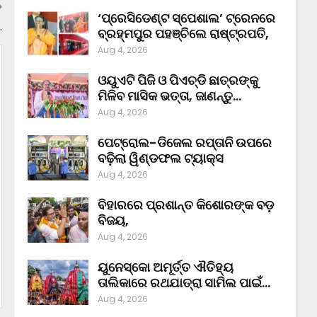
‘ପ୍ରେସିଡେଣ୍ଟ ସ୍ପେଶାଲ’ ଟ୍ରେନରେ
…
ବ୍ରହ୍ମପୁର ପହଞ୍ଚିଲେ ରାଷ୍ଟ୍ରପତି,
Aug 4, 2026
ଓୟୁଏଟି ପିଜି ଓ ପିଏଚ୍‌ଡି ଛାତ୍ରଙ୍କୁ
ମିଳିବ ମାସିକ ଭତ୍ତା, ଜାଣନ୍ତୁ…
Aug 4, 2026
ପେଟ୍ରୋଲ-ଡିଜେଲ ରପ୍ତାନି ଉପରେ
ବଢ଼ିଲା ୱିଣ୍ଡଫଲ ଟ୍ୟାକ୍ସ
Aug 4, 2026
ବିହାରରେ ପ୍ରଶାନ୍ତ କିଶୋରଙ୍କ ବଡ଼
ବିଜୟ,
Aug 4, 2026
ୟୁନେସ୍କୋ ଅମୂର୍ତ୍ତ ଐତିହ୍ୟ
ତାଲିକାରେ ରଥଯାତ୍ରା ସାମିଲ ପାଇଁ…
Aug 4, 2026