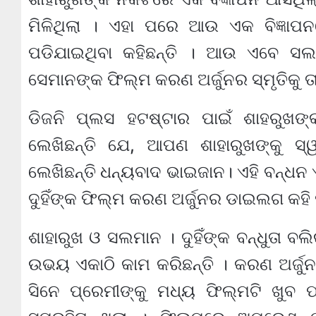
ମିଳିଥିଲା । ଏହା ପରେ ଆଉ ଏକ ବିଜ୍ଞାପ
ପଡିଯାଇଥିବା କହିଛନ୍ତି । ଆଉ ଏବେ ସଲମ
ସେମାନଙ୍କ ଫିଲ୍ମ କରଣ ଅର୍ଜୁନର ସ୍ମୃତିକୁ ତା
ଡିଜନି ପ୍ଲସ ହଟଷ୍ଟାର ପାଇଁ ଶାହରୁଖଙ୍
ଲେଖିଛନ୍ତି ଯେ, ଆପଣ ଶାହାରୁଖଙ୍କୁ ସ
ଲେଖିଛନ୍ତି ଧନ୍ୟବାଦ ଭାଇଜାନ। ଏହି ବନ୍ଧନ
ଦୁହିଁଙ୍କ ଫିଲ୍ମ କରଣ ଅର୍ଜୁନର ଡାଇଲଗ କହି
ଶାହାରୁଖ ଓ ସଲମାନ । ଦୁହିଁଙ୍କ ବନ୍ଧୁତା
ଉଭୟ ଏକାଠି କାମ କରିଛନ୍ତି । କରଣ ଅର୍ଜୁନ
ସିନେ ପ୍ରେମୀଙ୍କୁ ମଧ୍ୟ ଫିଲ୍ମଟି ଖୁବ 