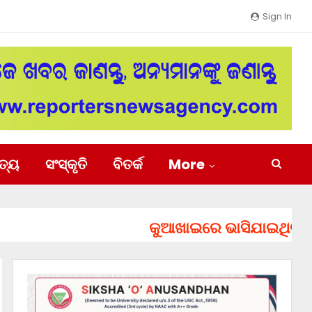
Sign In
ିତ୍ୟ
ସଂସ୍କୃତି
ବିତର୍କ
More
କୁଆଖାଇରେ ଭାସିଯାଇଥିବା ୨ ଯୁବ