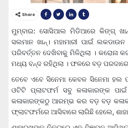
Share
ମୁମ୍ବାଇ: ସୋସିଆଲ ମିଡିଆରେ କିଙ୍ଗ୍ ଖାନ୍
ସଲମାନ ଖାନ୍। ମହାମାରୀ ପାଇଁ ଲକଡାଉନ
ପରିବର୍ତ୍ତନ ଦେଖିବାକୁ ମିଳିଥିଲା । କରୋନା କ
ମଧ୍ୟ ବନ୍ଦ ରହିଥିଲା । ଫଳରେ ବଡ଼ ପରଦାରେ
ତେବେ ଏବେ ସିନେମା କେବଳ ସିନେମା ହଲ ପର୍ଯ
ଓଟିଟି ପ୍ଲାଟଫର୍ମ ସବୁ କଳାକାରଙ୍କ ପ
କଳାକାରଙ୍କଠୁ ଆରମ୍ଭ କର ବଡ଼ ବଡ଼ କଳାକାର
ଫ୍ଲାଟଫର୍ମରେ ଆସିବାରେ ଲାଗିଛି ହେଲେ, ଶା
ଶାହାରୁଖଙ୍କ ନିକଟରେ ଏକ ବିଜ୍ଞାପନ ଆସିଥି