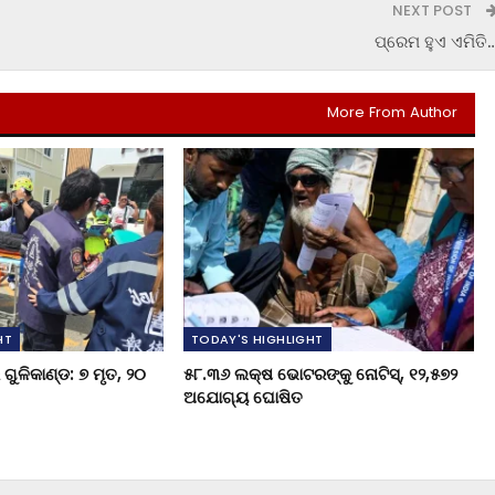
NEXT POST
ପ୍ରେମ ହୁଏ ଏମିତି
More From Author
HT
TODAY'S HIGHLIGHT
ଗୁଳିକାଣ୍ଡ: ୭ ମୃତ, ୨୦
୫୮.୩୬ ଲକ୍ଷ ଭୋଟରଙ୍କୁ ନୋଟିସ୍‌, ୧୨,୫୭୨
ଅଯୋଗ୍ୟ ଘୋଷିତ