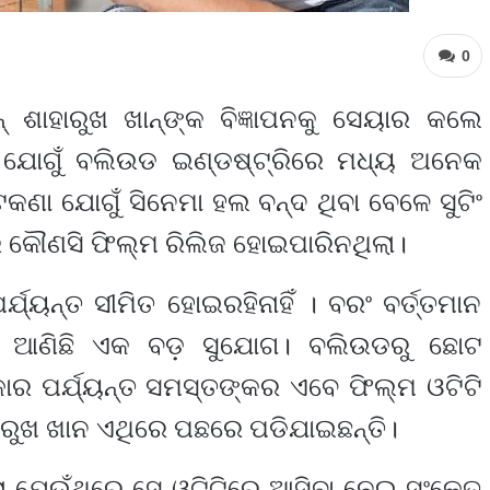
0
 ଶାହାରୁଖ ଖାନ୍‌ଙ୍କ ବିଜ୍ଞାପନକୁ ସେୟାର କଲେ
 ଯୋଗୁଁ ବଲିଉଡ ଇଣ୍ଡଷ୍ଟ୍ରିରେ ମଧ୍ୟ ଅନେକ
ଟକଣା ଯୋଗୁଁ ସିନେମା ହଲ ବନ୍ଦ ଥିବା ବେଳେ ସୁଟିଂ
 କୌଣସି ଫିଲ୍ମ ରିଲିଜ ହୋଇପାରିନଥିଲା।
୍ୟନ୍ତ ସୀମିତ ହୋଇରହିନାହିଁ । ବରଂ ବର୍ତ୍ତମାନ
ାଇଁ ଆଣିଛି ଏକ ବଡ଼ ସୁଯୋଗ। ବଲିଉଡରୁ ଛୋଟ
 ପର୍ଯ୍ୟନ୍ତ ସମସ୍ତଙ୍କର ଏବେ ଫିଲ୍ମ ଓଟିଟି
ହାରୁଖ ଖାନ ଏଥିରେ ପଛରେ ପଡିଯାଇଛନ୍ତି।
ଲା ଯେଉଁଥିରେ ସେ ଓଟିଟିରେ ଆସିବା ନେଇ ସଂକେତ