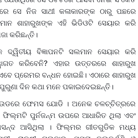
ନରେ ସେ ନିଜ ସାଥୀ କଳାକାରଙ୍କ ଠାରୁ ପଛରେ
ାନ ଶାହାରୁଖଙ୍କ ଏହି ଭିଡିଓଟି ସେୟାର କରି
ଜା କରିଛନ୍ତି।
କ ଦ୍ୱିତୀୟ ବିଜ୍ଞାପନଟି ସଲମାନ ସେୟାର କରି
୍ୱାଗତ କରିବେନି? ଏହାର ଉତ୍ତରରେ ଶାହାରୁଖ
 ଏବେ ପ୍ରେମର ବନ୍ଧନ ହୋଇଛି। ଏଠାରେ ଶାହାରୁଖ
 ପୁରୁଣା ଦିନ କଥା ମନେ ପକାଇଦେଇଛନ୍ତି।
 ବଲିଉଡରେ ଫେମସ ଯୋଡି । ଅନେକ ଚଳଚ୍ଚିତ୍ରରେ
 ଫିଲ୍ମଟି ପୁର୍ନଜନ୍ମ ଉପରେ ଆଧାରିତ ଥିଲା ଏବଂ
ପସନ୍ଦ ଆସିଥିଲା । ଫିଲ୍ମର ଗୀତଗୁଡିକ ମଧ୍ୟ