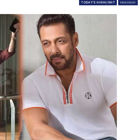
TODAY'S HIGHLIGHT
ମନୋରଞ୍ଜନ