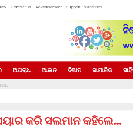
licy
Contact Us
Advertisement
Support Journalism
ର
ଅପରାଧ
ଆଇନ
ବିଜ୍ଞାନ
ସାମାଜିକ
ସାହ
ହିଲେ…
ୁ ସେୟାର କରି ସଲମାନ କହିଲେ…