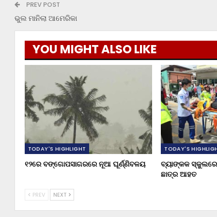
PREV POST
ଭୁଲ ମାନିଲା ଆମେରିକା
YOU MIGHT ALSO LIKE
TODAY'S HIGHLIGHT
TODAY'S HIGHLIG
୧୨ରେ ବଙ୍ଗୋପସାଗରରେ ନୂଆ ଘୂର୍ଣ୍ଣିବଳୟ
ବ୍ୟାଙ୍କକ ସ୍କୁଲରେ 
ଛାତ୍ର ଆହତ
PREV
NEXT