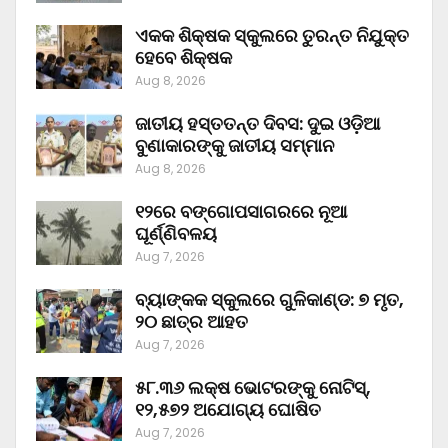
ଏକକ ଶିକ୍ଷକ ସ୍କୁଲରେ ତୁରନ୍ତ ନିଯୁକ୍ତ
ହେବେ ଶିକ୍ଷକ
Aug 8, 2026
ଜାତୀୟ ହସ୍ତତନ୍ତ ଦିବସ: ଦୁଇ ଓଡ଼ିଆ
ବୁଣାକାରଙ୍କୁ ଜାତୀୟ ସମ୍ମାନ
Aug 8, 2026
୧୨ରେ ବଙ୍ଗୋପସାଗରରେ ନୂଆ
ଘୂର୍ଣ୍ଣିବଳୟ
Aug 7, 2026
ବ୍ୟାଙ୍କକ ସ୍କୁଲରେ ଗୁଳିକାଣ୍ଡ: ୭ ମୃତ,
୨୦ ଛାତ୍ର ଆହତ
Aug 7, 2026
୫୮.୩୬ ଲକ୍ଷ ଭୋଟରଙ୍କୁ ନୋଟିସ୍‌,
୧୨,୫୭୨ ଅଯୋଗ୍ୟ ଘୋଷିତ
Aug 7, 2026