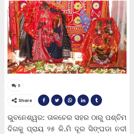
0
Share
ଭୁବନେଶ୍ୱର: ତାଳଚେର ସହର ଠାରୁ ପଶ୍ଚିମ
ଦିଗକୁ ପ୍ରାୟ ୨୫ କି.ମି ଦୂର ସିଙ୍ଘଡା ନଦୀ