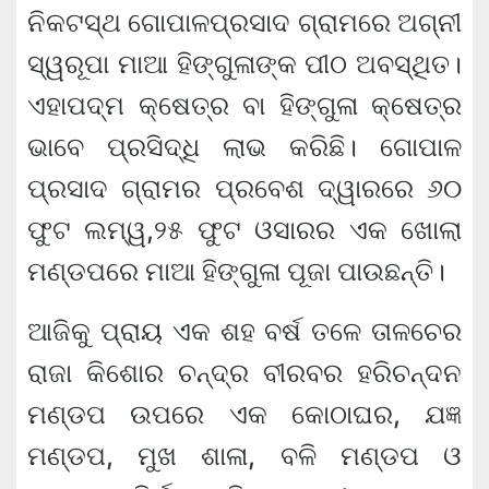
ନିକଟସ୍ଥ ଗୋପାଳପ୍ରସାଦ ଗ୍ରାମରେ ଅଗ୍ନୀ
ସ୍ୱରୂପା ମାଆ ହିଙ୍ଗୁଳାଙ୍କ ପୀଠ ଅବସ୍ଥିତ।
ଏହାପଦ୍ମ କ୍ଷେତ୍ର ବା ହିଙ୍ଗୁଳା କ୍ଷେତ୍ର
ଭାବେ ପ୍ରସିଦ୍ଧି ଲାଭ କରିଛି। ଗୋପାଳ
ପ୍ରସାଦ ଗ୍ରାମର ପ୍ରବେଶ ଦ୍ୱାରରେ ୬୦
ଫୁଟ ଲମ୍ୱ,୨୫ ଫୁଟ ଓସାରର ଏକ ଖୋଲା
ମଣ୍ଡପରେ ମାଆ ହିଙ୍ଗୁଳା ପୂଜା ପାଉଛନ୍ତି।
ଆଜିକୁ ପ୍ରାୟ ଏକ ଶହ ବର୍ଷ ତଳେ ତାଳଚେର
ରାଜା କିଶୋର ଚନ୍ଦ୍ର ବୀରବର ହରିଚନ୍ଦନ
ମଣ୍ଡପ ଉପରେ ଏକ କୋଠାଘର, ଯଜ୍ଞ
ମଣ୍ଡପ, ମୁଖ ଶାଳା, ବଳି ମଣ୍ଡପ ଓ