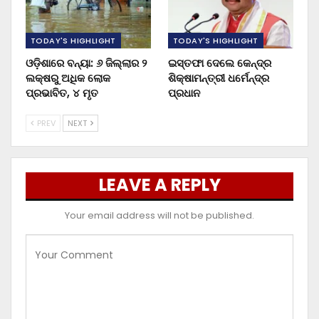
TODAY'S HIGHLIGHT
TODAY'S HIGHLIGHT
ଓଡ଼ିଶାରେ ବନ୍ୟା: ୬ ଜିଲ୍ଲାର ୨
ଇସ୍ତଫା ଦେଲେ କେନ୍ଦ୍ର
ଲକ୍ଷରୁ ଅଧିକ ଲୋକ
ଶିକ୍ଷାମନ୍ତ୍ରୀ ଧର୍ମେନ୍ଦ୍ର
ପ୍ରଭାବିତ, ୪ ମୃତ
ପ୍ରଧାନ
PREV
NEXT
LEAVE A REPLY
Your email address will not be published.