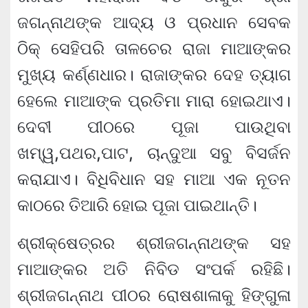
ଜଗନ୍ନାଥଙ୍କ ଆଦ୍ୟ ଓ ପ୍ରଧାନ ସେବକ
ଠିକ୍‍ ସେହିପରି ତାଳଚେର ରାଜା ମାଆଙ୍କର
ମୁଖ୍ୟ କର୍ଣ୍ଣଧାର। ରାଜାଙ୍କର ଦେହ ତ୍ୟାଗ
ହେଲେ ମାଆଙ୍କ ପ୍ରତିମା ମାରା ହୋଇଥାଏ।
ଦେବୀ ପୀଠରେ ପୂଜା ପାଉଥିବା
ଖମ୍ୱ,ପଥର,ପାଟ, ଚାନ୍ଦୁଆ ସବୁ ବିସର୍ଜନ
କରାଯାଏ। ବିଧିବିଧାନ ସହ ମାଆ ଏକ ନୂତନ
କାଠରେ ତିଆରି ହୋଇ ପୂଜା ପାଇଥାନ୍ତି।
ଶ୍ରୀକ୍ଷେତ୍ରର ଶ୍ରୀଜଗନ୍ନାଥଙ୍କ ସହ
ମାଆଙ୍କର ଅତି ନିବିଡ ସଂପର୍କ ରହିଛି।
ଶ୍ରୀଜଗନ୍ନାଥ ପୀଠର ରୋଷଶାଳାକୁ ହିଙ୍ଗୁଳା