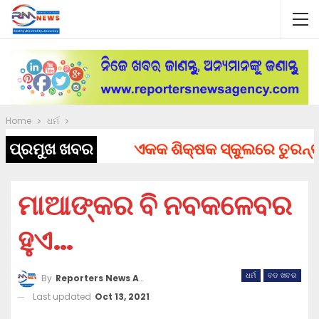
Home
ଧର୍ମ
ପ୍ରମୁଖ ଖବର
ଏକକ ଶିକ୍ଷକ ସ୍କୁଲରେ ତୁରନ୍ତ ନିଯ
ମାଆଙ୍କର ବି ନବକଳେବର
ହୁଏ…
ଧର୍ମ
ବଡ ଖବର
By
Reporters News Agency
Last updated
Oct 13, 2021