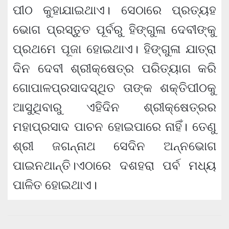
ପୀଠ କୁହାଯାଇଥାଏ। ସେଠାରେ ପ୍ରତ୍ୟହ
ଭୋଗ ପ୍ରସ୍ତୁତ ପୂର୍ବରୁ ହିଙ୍ଗୁଳା ଦେବୀଙ୍କୁ
ପ୍ରଥମେ ପୂଜା ହୋଇଥାଏ। ହିଙ୍ଗୁଳା ଯାତ୍ରା
ଦିନ ଦେବୀ ଶ୍ରୀକ୍ଷେତ୍ର ପରିତ୍ୟାଗ କରି
ଗୋପାଳପ୍ରସାଦସ୍ଥିତ ତାଙ୍କ ଶକ୍ତିପୀଠକୁ
ଆସୁଥିବାରୁ ଏହିଦିନ ଶ୍ରୀକ୍ଷେତ୍ରର
ମହାପ୍ରସାଦ ପାଚନ ହୋଇପାରେ ନାହିଁ। ତେଣୁ
ଶ୍ରୀ ଜଗନ୍ନାଥ ସେଦିନ ଅନ୍ନଭୋଗ
ପାଇନଥାନ୍ତି।ଏଠାରେ ଦଶହରା ପର୍ବ ମଧ୍ୟ
ପାଳିତ ହୋଇଥାଏ।