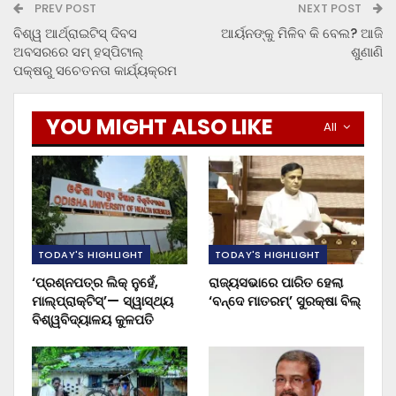
PREV POST
NEXT POST
ବିଶ୍ୱ ଆର୍ଥ୍ରାଇଟିସ୍ ଦିବସ
ଆର୍ୟନଙ୍କୁ ମିଳିବ କି ବେଲ? ଆଜି
ଅବସରରେ ସମ୍ ହସ୍ପିଟାଲ୍
ଶୁଣାଣି
ପକ୍ଷରୁ ସଚେତନତା କାର୍ଯ୍ୟକ୍ରମ
YOU MIGHT ALSO LIKE
All
TODAY'S HIGHLIGHT
TODAY'S HIGHLIGHT
‘ପ୍ରଶ୍ନପତ୍ର ଲିକ୍ ନୁହେଁ,
ରାଜ୍ୟସଭାରେ ପାରିତ ହେଲା
ମାଲ୍‌ପ୍ରାକ୍ଟିସ୍’— ସ୍ୱାସ୍ଥ୍ୟ
‘ବନ୍ଦେ ମାତରମ୍’ ସୁରକ୍ଷା ବିଲ୍
ବିଶ୍ୱବିଦ୍ୟାଳୟ କୁଳପତି