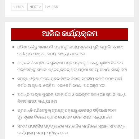
PREV
NEXT
1 of 955
ଆଜିର କାର୍ଯ୍ୟକ୍ରମ
ଓଡ଼ିଶା ଊର୍ଦ୍ଦୁ ଏକାଡେମି ପକ୍ଷରୁ ‘ଜାତୀୟସ୍ତରୀୟ ସୁଫି କୱାଲି’ ସ୍ଥାନ:
ରବୀନ୍ଦ୍ର ମଣ୍ଡପ, ସମୟ: ସଂଧ୍ୟା ସାଢ଼େ ୬ଟା
ଅକ୍ଷର ଓ ସମ୍ବିଧାନ ସୁରକ୍ଷା ମଞ୍ଚ ପକ୍ଷରୁ ‘ଆସନ୍ତୁ ଶୁଣିବା ନିରଂଜନ
ଟକ୍‌ଲେଙ୍କୁ’ ସ୍ଥାନ: ପ୍ରେସ୍‌ କ୍ଲବ୍‌ ଅଫ୍‌ ଓଡ଼ିଶା ସମୟ: ସଂଧ୍ୟା ସାଢ଼େ ୬ଟା
ସମୃଦ୍ଧ ଓଡ଼ିଶା ରାଜ୍ୟ ଯୁବବାହିନୀର ଜିଲ୍ଲା ସ୍ତରୀୟ କମିଟି ଗଠନ ପାଇଁ
କର୍ମଶାଳା ସ୍ଥାନ: ଲୋହିଆ ଏକାଡେମି ସମୟ: ଅପରାହ୍‌ଣ ୪ଟା
ଅଶାନ୍ତ ଆତ୍ମା ପୁସ୍ତକ ଲୋକାର୍ପଣ ଓ ସାରସ୍ବତ ସମାରୋହ ସ୍ଥାନ: ପାନ୍ଥ
ନିବାସ ସମୟ: ସନ୍ଧ୍ୟା ୫ଟା
ପ୍ରଶାନ୍ତି ଚାରିଟେବୁଲ୍‌ ଟ୍ରଷ୍ଟ୍‌ ପକ୍ଷରୁ ଶ୍ରେଷ୍ଠ ଓଡ଼ିଆଣୀ ୨୦୨୨
ପୁରସ୍କାର ବିତରଣ ସ୍ଥାନ: ଜୟଦେବ ଭବନ ସମୟ: ସନ୍ଧ୍ୟା ୬ଟା
ସାଂସଦ ଅପରାଜିତା ଷଡ଼ଙ୍ଗୀଙ୍କ ସାମ୍ବାଦିକ ସମ୍ମିଳନୀ ସ୍ଥାନ: ସାଂସଦଙ୍କ
କାର୍ଯ୍ୟାଳୟ ସମୟ: ପୂର୍ବାହ୍ନ ୧୧ଟା