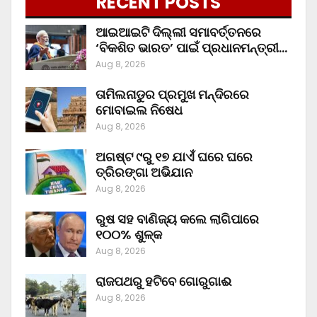
RECENT POSTS
ଆଇଆଇଟି ଦିଲ୍ଲୀ ସମାବର୍ତ୍ତନରେ
‘ବିକଶିତ ଭାରତ’ ପାଇଁ ପ୍ରଧାନମନ୍ତ୍ରୀ…
Aug 8, 2026
ତାମିଲନାଡୁର ପ୍ରମୁଖ ମନ୍ଦିରରେ
ମୋବାଇଲ ନିଷେଧ
Aug 8, 2026
ଅଗଷ୍ଟ ୯ରୁ ୧୭ ଯାଏଁ ଘରେ ଘରେ
ତ୍ରିରଙ୍ଗା ଅଭିଯାନ
Aug 8, 2026
ରୁଷ ସହ ବାଣିଜ୍ୟ କଲେ ଲାଗିପାରେ
୧୦୦% ଶୁଳ୍କ
Aug 8, 2026
ରାଜପଥରୁ ହଟିବେ ଗୋରୁଗାଈ
Aug 8, 2026