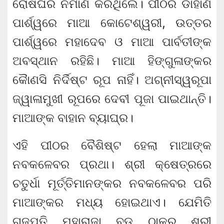
ରୋଷଘର ନିର୍ମାଣ କରିଥିଲେ। ପୀଠର ଡାହାଣ
ପାର୍ଶ୍ୱରେ ମାଆ କୋଟେଶ୍ୱରୀ, ଉତ୍ତର
ପାର୍ଶ୍ୱରେ ମହାଦେବ ଓ ମାଆ ପାର୍ବତୀଙ୍କ
ଅବସ୍ଥାନ ରହିଛି। ମାଆ ହିଙ୍ଗୁଳାଙ୍କର
କୈାଣସି ନିର୍ଦିଷ୍ଟ ରୂପ ନାହିଁ। ଅଗ୍ନୀସ୍ୱରୂପା
ଜ୍ୱାଳାମୁଖୀ ରୂପରେ ଦେବୀ ପୂଜା ପାଇଥାନ୍ତି।
ମାଆଙ୍କ ବାହାନ ବ୍ୟାଘ୍ର।
ଏହି ପୀଠର ବୈଶିଷ୍ଟ ହେଲା ମାଆଙ୍କ
ନବକଳେବର ପ୍ରଥା। ଶ୍ରୀ କ୍ଷେତ୍ରରେ
ଚତୁର୍ଧା ମୂର୍ତ୍ତିମାନଙ୍କର ନବକଳେବର ପରି
ମାଆଙ୍କର ମଧ୍ୟ ହୋଇଥାଏ। ଯେମିତି
ଗଜପତି ମହାରାଜା ବଡ ଠାକୁର ଶ୍ରୀ