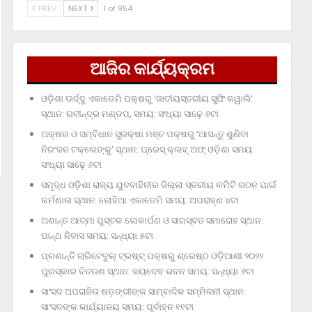
PREV
NEXT
1 of 954
ଆଜିର କାର୍ଯ୍ୟକ୍ରମ
ଓଡ଼ିଶା ଊର୍ଦ୍ଦୁ ଏକାଡେମି ପକ୍ଷରୁ ‘ଜାତୀୟସ୍ତରୀୟ ସୁଫି କୱାଲି’
ସ୍ଥାନ: ରବୀନ୍ଦ୍ର ମଣ୍ଡପ, ସମୟ: ସଂଧ୍ୟା ସାଢ଼େ ୬ଟା
ଅକ୍ଷର ଓ ସମ୍ବିଧାନ ସୁରକ୍ଷା ମଞ୍ଚ ପକ୍ଷରୁ ‘ଆସନ୍ତୁ ଶୁଣିବା
ନିରଂଜନ ଟକ୍‌ଲେଙ୍କୁ’ ସ୍ଥାନ: ପ୍ରେସ୍‌ କ୍ଲବ୍‌ ଅଫ୍‌ ଓଡ଼ିଶା ସମୟ:
ସଂଧ୍ୟା ସାଢ଼େ ୬ଟା
ସମୃଦ୍ଧ ଓଡ଼ିଶା ରାଜ୍ୟ ଯୁବବାହିନୀର ଜିଲ୍ଲା ସ୍ତରୀୟ କମିଟି ଗଠନ ପାଇଁ
କର୍ମଶାଳା ସ୍ଥାନ: ଲୋହିଆ ଏକାଡେମି ସମୟ: ଅପରାହ୍‌ଣ ୪ଟା
ଅଶାନ୍ତ ଆତ୍ମା ପୁସ୍ତକ ଲୋକାର୍ପଣ ଓ ସାରସ୍ବତ ସମାରୋହ ସ୍ଥାନ:
ପାନ୍ଥ ନିବାସ ସମୟ: ସନ୍ଧ୍ୟା ୫ଟା
ପ୍ରଶାନ୍ତି ଚାରିଟେବୁଲ୍‌ ଟ୍ରଷ୍ଟ୍‌ ପକ୍ଷରୁ ଶ୍ରେଷ୍ଠ ଓଡ଼ିଆଣୀ ୨୦୨୨
ପୁରସ୍କାର ବିତରଣ ସ୍ଥାନ: ଜୟଦେବ ଭବନ ସମୟ: ସନ୍ଧ୍ୟା ୬ଟା
ସାଂସଦ ଅପରାଜିତା ଷଡ଼ଙ୍ଗୀଙ୍କ ସାମ୍ବାଦିକ ସମ୍ମିଳନୀ ସ୍ଥାନ:
ସାଂସଦଙ୍କ କାର୍ଯ୍ୟାଳୟ ସମୟ: ପୂର୍ବାହ୍ନ ୧୧ଟା