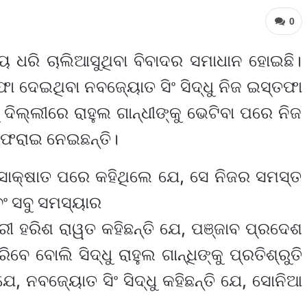
0
ୟ ଧରି ଚାଲିଆସୁଥିବା ବିବାଦର ସମାଧାନ ହୋଇଛି।
 ଦେଇଥିବା ନବଜ୍ୟୋତ ସିଂ ସିଦ୍ଧୁ ନିଜ ଇସ୍ତଫା
ଦିଲ୍ଲୀରେ ରାହୁଲ ଗାନ୍ଧୀଙ୍କୁ ଭେଟିବା ପରେ ନିଜ
ଫେରାଇ ନେଇଛନ୍ତି।
ହ ସାକ୍ଷାତ ପରେ କହିଥିଲେ ଯେ, ସେ ନିଜର ସମସ୍ତ
ଏବଂ ସବୁ ସମସ୍ୟାର
ୀ ହରିଶ ରାୱତ କହିଛନ୍ତି ଯେ, ପଞ୍ଜାବ ପ୍ରଦେଶ
 ବୋଲି ସିଦ୍ଧୁ ରାହୁଲ ଗାନ୍ଧିଙ୍କୁ ପ୍ରତିଶ୍ରୁତି
େ, ନବଜ୍ୟୋତ ସିଂ ସିଦ୍ଧୁ କହିଛନ୍ତି ଯେ, ସୋନିଆ