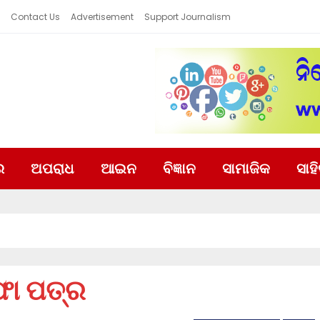
Contact Us
Advertisement
Support Journalism
ର
ଅପରାଧ
ଆଇନ
ବିଜ୍ଞାନ
ସାମାଜିକ
ସାହ
ଫା ପତ୍ର