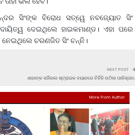
ବେ ତାହା ଭଲ ହେବ।
ିନ୍ଦର ସିଂଙ୍କ ବିରୋଧ ସତ୍ୱେ ନବଜ୍ୟୋତ ସିଂ
ଷ ଦାୟିତ୍ୱ ଦେଇଥିଲେ ହାଇକମାଣ୍ଡ। ଏହା ପରେ
ୱ ନେଇଥିଲେ ଚରଣଜିତ ସିଂ ଚନ୍ନି।
NEXT POST
ଶାହାଙ୍କ ସର୍ଜିକାଲ ଷ୍ଟ୍ରାଇକ ବୟାନରେ ଚିହିଁକି ଉଠିଲା ପାକିସ୍ତାନ.
More From Author