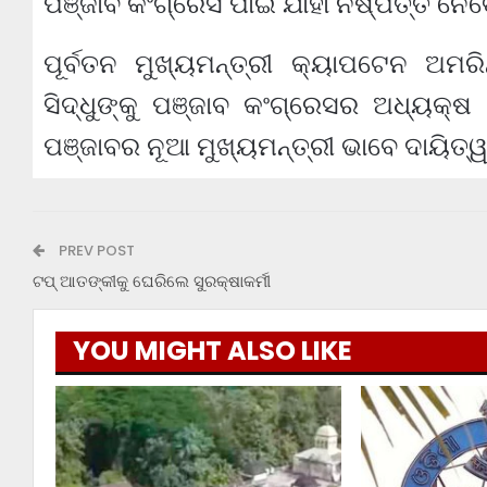
ପଞ୍ଜାବ କଂଗ୍ରେସ ପାଇଁ ଯାହା ନିଷ୍ପତ୍ତି ନେ
ପୂର୍ବତନ ମୁଖ୍ୟମନ୍ତ୍ରୀ କ୍ୟାପଟେନ ଅମର
ସିଦ୍ଧୁଙ୍କୁ ପଞ୍ଜାବ କଂଗ୍ରେସର ଅଧ୍ୟକ୍
ପଞ୍ଜାବର ନୂଆ ମୁଖ୍ୟମନ୍ତ୍ରୀ ଭାବେ ଦାୟିତ୍
PREV POST
ଟପ୍ ଆତଙ୍କୀକୁ ଘେରିଲେ ସୁରକ୍ଷାକର୍ମୀ
YOU MIGHT ALSO LIKE