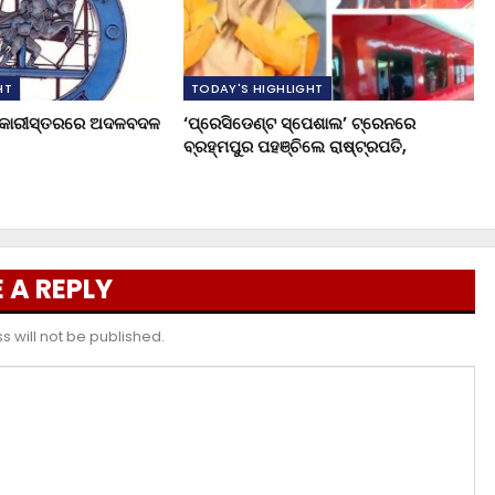
HT
TODAY'S HIGHLIGHT
ଧିକାରୀସ୍ତରରେ ଅଦଳବଦଳ
‘ପ୍ରେସିଡେଣ୍ଟ ସ୍ପେଶାଲ’ ଟ୍ରେନରେ
ବ୍ରହ୍ମପୁର ପହଞ୍ଚିଲେ ରାଷ୍ଟ୍ରପତି,
 A REPLY
 will not be published.