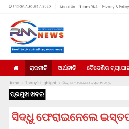
Friday, August 7, 2026
About Us
Team RNA
Privacy & Policy
ରାଜନୀତି
ଅର୍ଥନୀତି
ବୈଦେଶିକ ବ୍ୟାପା
Home
Today's Highlight
ସିଦ୍ଧୁ ଫେରାଇନେଲେ ଇସ୍ତଫା ପତ୍ର
ପ୍ରମୁଖ ଖବର
ସିଦ୍ଧୁ ଫେରାଇନେଲେ ଇସ୍ତ