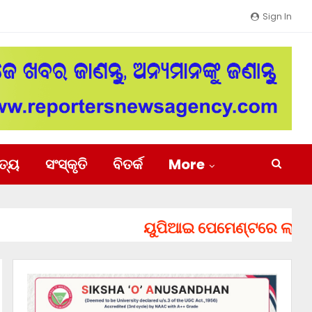
Sign In
ିତ୍ୟ
ସଂସ୍କୃତି
ବିତର୍କ
More
ୟୁପିଆଇ ପେମେଣ୍ଟରେ ଲାଗିପାରେ ଚ