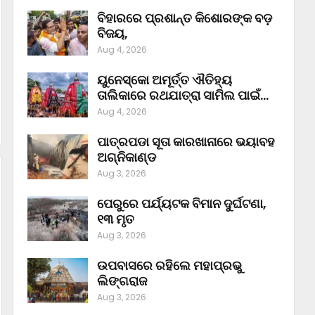
ବିହାରରେ ପ୍ରଶାନ୍ତ କିଶୋରଙ୍କ ବଡ଼
ବିଜୟ,
Aug 4, 2026
ୟୁନେସ୍କୋ ଅମୂର୍ତ୍ତ ଐତିହ୍ୟ
ତାଲିକାରେ ରଥଯାତ୍ରା ସାମିଲ ପାଇଁ…
Aug 4, 2026
ପାତ୍ରପଡା ସୂତା କାରଖାନାରେ ଭୟାବହ
ଅଗ୍ନିକାଣ୍ଡ
Aug 3, 2026
ପେରୁରେ ପର୍ଯ୍ୟଟକ ବିମାନ ଦୁର୍ଘଟଣା,
୧୩ ମୃତ
Aug 3, 2026
ଉପବାସରେ ରହିଲେ ମହାପ୍ରଭୁ
ଲିଙ୍ଗରାଜ
Aug 3, 2026