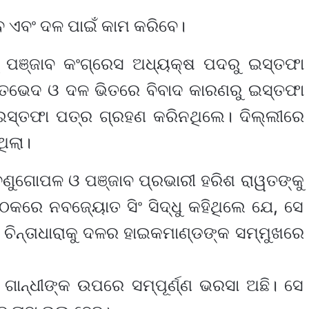
ବେ ଏବଂ ଦଳ ପାଇଁ କାମ କରିବେ।
ୁ ପଞ୍ଜାବ କଂଗ୍ରେସ ଅଧ୍ୟକ୍ଷ ପଦରୁ ଇସ୍ତଫା
 ମତଭେଦ ଓ ଦଳ ଭିତରେ ବିବାଦ କାରଣରୁ ଇସ୍ତଫା
ସ୍ତଫା ପତ୍ର ଗ୍ରହଣ କରିନଥିଲେ। ଦିଲ୍ଲୀରେ
ଥିଲା।
ବେଣୁଗୋପଳ ଓ ପଞ୍ଜାବ ପ୍ରଭାରୀ ହରିଶ ରାୱତଙ୍କୁ
ଠକରେ ନବଜ୍ୟୋତ ସିଂ ସିଦ୍ଧୁ କହିଥିଲେ ଯେ, ସେ
ଚିନ୍ତାଧାରାକୁ ଦଳର ହାଇକମାଣ୍ଡଙ୍କ ସମ୍ମୁଖରେ
ା ଗାନ୍ଧୀଙ୍କ ଉପରେ ସମ୍ପୂର୍ଣ୍ଣ ଭରସା ଅଛି। ସେ