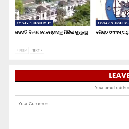
TODAY'S HIGHLIGHT
TODAY'S HIGHLIG
ଗଜପତି ବିକାଶ ରୋଡମ୍ୟାପ୍‌କୁ ମିଳିଲା ଗୁରୁତ୍ୱ
ବରିଷ୍ଠ ଓଏଏସ୍‌ ଅ
PREV
NEXT
LEAVE
Your email address