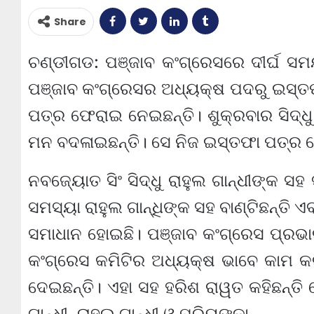
Share
ଚଣ୍ଡୀଗଡ: ପଞ୍ଜାବ କଂଗ୍ରେସରେ ଦୀର୍ଘ ସମ
ପଞ୍ଜାବ କଂଗ୍ରେସର ଅଧ୍ୟକ୍ଷ ପଦରୁ ଇସ୍ତଫା
ପତ୍ର ଫେରାଇ ନେଇଛନ୍ତି। ଶୁକ୍ରବାର ସିଦ୍ଧୁ 
ମନ ବଦଳାଇଛନ୍ତି। ସେ ନିଜ ଇସ୍ତଫା ପତ୍ର 
ନବଜ୍ୟୋତ ସିଂ ସିଦ୍ଧୁ ରାହୁଲ ଗାନ୍ଧୀଙ୍କ ସ
ସମସ୍ୟା ରାହୁଲ ଗାନ୍ଧିଙ୍କ ସହ ବାଣ୍ଟିଛନ୍ତି 
ସମାଧାନ ହୋଇଛି। ପଞ୍ଜାବ କଂଗ୍ରେସ ପ୍ରଭାର
କଂଗ୍ରେସ କମିଟିର ଅଧ୍ୟକ୍ଷ ଭାବେ କାମ କରିବେ
ଦେଇଛନ୍ତି। ଏହା ସହ ହରିଶ ରାୱତ କହିଛନ୍ତି ଯ
ଗାନ୍ଧୀ, ରାହୁଲ ଗାନ୍ଧୀ ଓ ପ୍ରିୟଙ୍କା