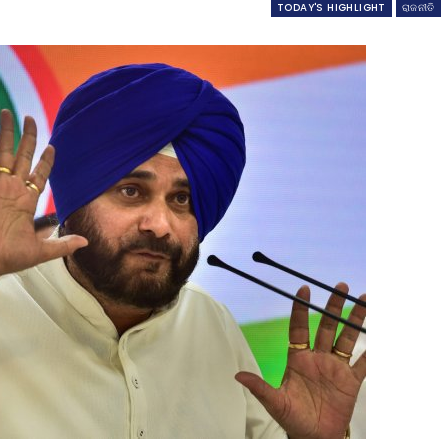
TODAY'S HIGHLIGHT
ରାଜନୀତି