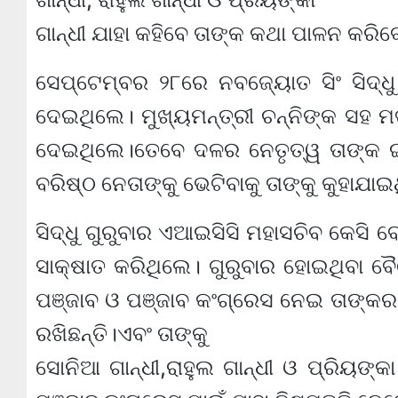
ଗାନ୍ଧୀ ଯାହା କହିବେ ତାଙ୍କ କଥା ପାଳନ କରି
ସେପ୍ଟେମ୍ବର ୨୮ରେ ନବଜ୍ୟୋତ ସିଂ ସିଦ୍ଧ
ଦେଇଥିଲେ। ମୁଖ୍ୟମନ୍ତ୍ରୀ ଚନ୍ନିଙ୍କ ସହ
ଦେଇଥିଲେ।ତେବେ ଦଳର ନେତୃତ୍ୱ ତାଙ୍କ ଇ
ବରିଷ୍ଠ ନେତାଙ୍କୁ ଭେଟିବାକୁ ତାଙ୍କୁ କୁହାଯାଇ
ସିଦ୍ଧୁ ଗୁରୁବାର ଏଆଇସିସି ମହାସଚିବ କେସି 
ସାକ୍ଷାତ କରିଥିଲେ। ଗୁରୁବାର ହୋଇଥିବା ବୈ
ପଞ୍ଜାବ ଓ ପଞ୍ଜାବ କଂଗ୍ରେସ ନେଇ ତାଙ୍କର 
ରଖିଛନ୍ତି।ଏବଂ ତାଙ୍କୁ
ସୋନିଆ ଗାନ୍ଧୀ,ରାହୁଲ ଗାନ୍ଧୀ ଓ ପ୍ରିୟଙ୍କ