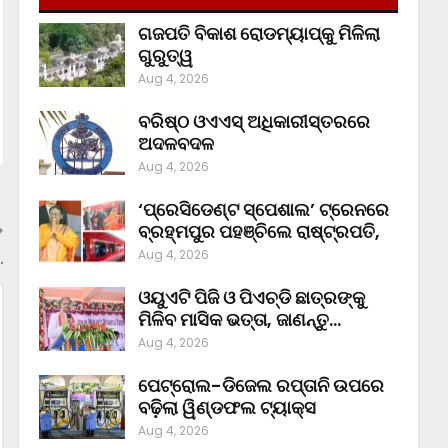
ଗଜପତି ବିକାଶ ରୋଡମ୍ୟାପ୍‌କୁ ମିଳିଲା
ଗୁରୁତ୍ୱ
Aug 4, 2026
ବରିଷ୍ଠ ଓଏଏସ୍‌ ଅଧିକାରୀସ୍ତରରେ
ଅଦଳବଦଳ
Aug 4, 2026
‘ପ୍ରେସିଡେଣ୍ଟ ସ୍ପେଶାଲ’ ଟ୍ରେନରେ
ବ୍ରହ୍ମପୁର ପହଞ୍ଚିଲେ ରାଷ୍ଟ୍ରପତି,
Aug 4, 2026
.
ଓୟୁଏଟି ପିଜି ଓ ପିଏଚ୍‌ଡି ଛାତ୍ରଙ୍କୁ
ମିଳିବ ମାସିକ ଭତ୍ତା, ଜାଣନ୍ତୁ…
Aug 4, 2026
ପେଟ୍ରୋଲ-ଡିଜେଲ ରପ୍ତାନି ଉପରେ
ବଢ଼ିଲା ୱିଣ୍ଡଫଲ ଟ୍ୟାକ୍ସ
Aug 4, 2026