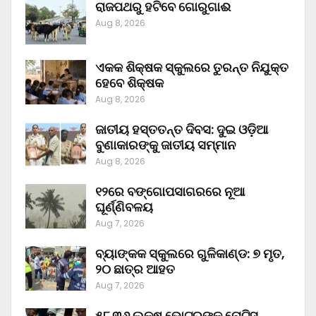
ରାଜପଥରୁ ହଟିବେ ଗୋରୁଗାଈ
Aug 8, 2026
ଏକକ ଶିକ୍ଷକ ସ୍କୁଲରେ ତୁରନ୍ତ ନିଯୁକ୍ତ
ହେବେ ଶିକ୍ଷକ
Aug 8, 2026
ଜାତୀୟ ହସ୍ତତନ୍ତ ଦିବସ: ଦୁଇ ଓଡ଼ିଆ
ବୁଣାକାରଙ୍କୁ ଜାତୀୟ ସମ୍ମାନ
Aug 8, 2026
୧୨ରେ ବଙ୍ଗୋପସାଗରରେ ନୂଆ
ଘୂର୍ଣ୍ଣିବଳୟ
Aug 7, 2026
ବ୍ୟାଙ୍କକ ସ୍କୁଲରେ ଗୁଳିକାଣ୍ଡ: ୭ ମୃତ,
୨୦ ଛାତ୍ର ଆହତ
Aug 7, 2026
୫୮.୩୬ ଲକ୍ଷ ଭୋଟରଙ୍କୁ ନୋଟିସ୍‌,