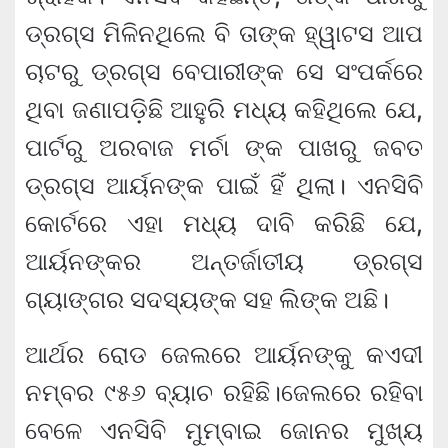
ଡ୍ରଗ୍ସ ମିଳିନଥିଲେ ବି ତାଙ୍କ ହ୍ୱାଟସ ଆପ
ଚାଟରୁ ଡ୍ରଗ୍ସ ବେପାରୀଙ୍କ ସେ ସଂପର୍କରେ
ଥିବା ଜଣାପଡ଼ିଛି ଆହୁରି ମଧ୍ୟ କହିଥିଲେ ଯେ,
ପାର୍ଟରୁ ଅରବାଜ ମର୍ଚା ଙ୍କ ପାଖରୁ ଜବତ
ଡ୍ରଗ୍ସ ଆର୍ୟନଙ୍କ ପାଇଁ ହିଁ ଥିଲା। ଏନସିବି
କୋର୍ଟରେ ଏହା ମଧ୍ୟ ଦାବି କରିଛି ଯେ,
ଆର୍ୟନଙ୍କର ଅନ୍ତର୍ଜାତୀୟ ଡ୍ରଗ୍ସ
ଗ୍ୟାଙ୍ଗର ସଦସ୍ୟଙ୍କ ସହ ଲିଙ୍କ ଅଛି।
ଆର୍ଥର ରୋଡ ଜେଲରେ ଆର୍ୟନଙ୍କୁ କଏଦୀ
ନମ୍ବର ୯୫୬ ବ୍ୟାଚ ରହିଛି।ଜେଲରେ ରହିବା
ବେଳେ ଏନସିବି ମୁମ୍ବାଇ ଜୋନର ମୁଖ୍ୟ