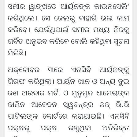
ସମୀର ୱାଙ୍ଖଡେ ଆର୍ୟନଙ୍କ କାଉନସେଲିଂ
କରିଥିଲେ। ସେ ଜେଲରୁ ବାହାରି ଭଲ କାମ
କରିବେ। ଯେଉଁଥିପାଇଁ ସମୀର ମଧ୍ୟ ନିଜକୁ
ଗର୍ବିତ ଅନୁଭବ କରିବେ ବୋଲି କହିଥିବା ସୂଚନା
ମିଳିଛି।
ଅକ୍ଟୋବର ୩ରେ ଏନସିବି ଆର୍ୟନଙ୍କୁ
ଗିରଫ କରିଥିଲା। ଆର୍ୟନ ଖାନ ଓ ଅନ୍ୟ ଦୁଇ
ଜଣ ଅରବାଜ ମର୍ଚା ଓ ମୁନୁମୁନ ଧାମେଚାଙ୍କ
ଜାମିନ ଆବେଦନ ସ୍ୱତନ୍ତ୍ର ଜଜ୍‌ ଭି.ଭି
ପାଟିଲଙ୍କ କୋର୍ଟରେ କରାଯାଇଛି। ଏନସିବି
ପକ୍ଷରୁ ପକ୍ଷ ରଖୁଥିବା ଅତିରିକ୍ତ