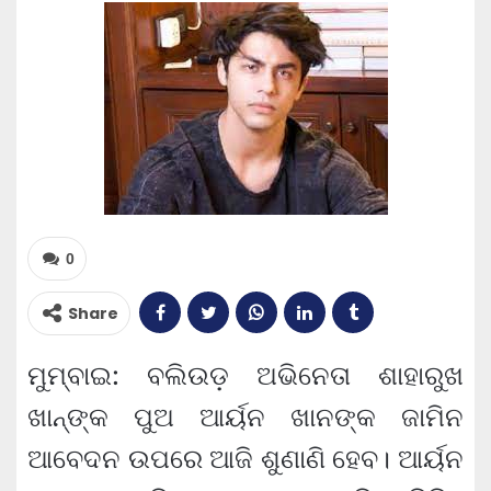
0
Share
ମୁମ୍ବାଇ: ବଲିଉଡ଼ ଅଭିନେତା ଶାହାରୁଖ
ଖାନ୍‌ଙ୍କ ପୁଅ ଆର୍ୟନ ଖାନଙ୍କ ଜାମିନ
ଆବେଦନ ଉପରେ ଆଜି ଶୁଣାଣି ହେବ। ଆର୍ୟନ