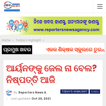
Home
Today's Highlight
ପ୍ରମୁଖ ଖବର
ଏକକ ଶିକ୍ଷକ ସ୍କୁଲରେ ତୁରନ୍ତ ନି
ଆର୍ୟନଙ୍କୁ ଜେଲ ନା ବେଲ?
ନିଷ୍ପତ୍ତି ଆଜି
TODAY'S HIGHLIGHT
ଅପରାଧ
By
Reporters News Agency
Last updated
Oct 20, 2021