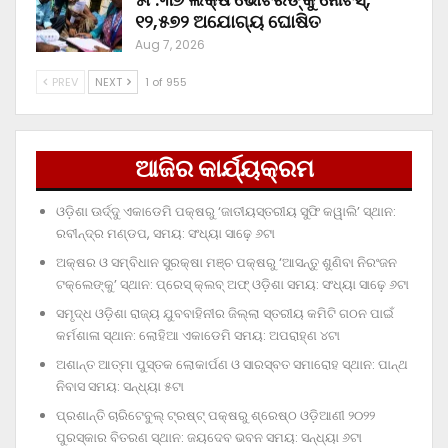
୧୨,୫୭୨ ଅଯୋଗ୍ୟ ଘୋଷିତ
Aug 7, 2026
PREV
NEXT
1 of 955
ଆଜିର କାର୍ଯ୍ୟକ୍ରମ
ଓଡ଼ିଶା ଊର୍ଦ୍ଦୁ ଏକାଡେମି ପକ୍ଷରୁ ‘ଜାତୀୟସ୍ତରୀୟ ସୁଫି କୱାଲି’ ସ୍ଥାନ:
ରବୀନ୍ଦ୍ର ମଣ୍ଡପ, ସମୟ: ସଂଧ୍ୟା ସାଢ଼େ ୬ଟା
ଅକ୍ଷର ଓ ସମ୍ବିଧାନ ସୁରକ୍ଷା ମଞ୍ଚ ପକ୍ଷରୁ ‘ଆସନ୍ତୁ ଶୁଣିବା ନିରଂଜନ
ଟକ୍‌ଲେଙ୍କୁ’ ସ୍ଥାନ: ପ୍ରେସ୍‌ କ୍ଲବ୍‌ ଅଫ୍‌ ଓଡ଼ିଶା ସମୟ: ସଂଧ୍ୟା ସାଢ଼େ ୬ଟା
ସମୃଦ୍ଧ ଓଡ଼ିଶା ରାଜ୍ୟ ଯୁବବାହିନୀର ଜିଲ୍ଲା ସ୍ତରୀୟ କମିଟି ଗଠନ ପାଇଁ
କର୍ମଶାଳା ସ୍ଥାନ: ଲୋହିଆ ଏକାଡେମି ସମୟ: ଅପରାହ୍‌ଣ ୪ଟା
ଅଶାନ୍ତ ଆତ୍ମା ପୁସ୍ତକ ଲୋକାର୍ପଣ ଓ ସାରସ୍ବତ ସମାରୋହ ସ୍ଥାନ: ପାନ୍ଥ
ନିବାସ ସମୟ: ସନ୍ଧ୍ୟା ୫ଟା
ପ୍ରଶାନ୍ତି ଚାରିଟେବୁଲ୍‌ ଟ୍ରଷ୍ଟ୍‌ ପକ୍ଷରୁ ଶ୍ରେଷ୍ଠ ଓଡ଼ିଆଣୀ ୨୦୨୨
ପୁରସ୍କାର ବିତରଣ ସ୍ଥାନ: ଜୟଦେବ ଭବନ ସମୟ: ସନ୍ଧ୍ୟା ୬ଟା