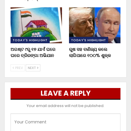
TODAY'S HIGHLIGHT
TODAY'S HIGHLIGHT
ଅଗଷ୍ଟ ୯ରୁ ୧୭ ଯାଏଁ ଘରେ
ରୁଷ ସହ ବାଣିଜ୍ୟ କଲେ
ଘରେ ତ୍ରିରଙ୍ଗା ଅଭିଯାନ
ଲାଗିପାରେ ୧୦୦% ଶୁଳ୍କ
PREV
NEXT
LEAVE A REPLY
Your email address will not be published.