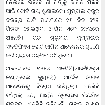
ଜେଲରେ ରହିବେ ନା ତାଙ୍କୁ ଜାମିନ ମିଳିବ
ଆଜି କୋର୍ଟ ରାୟ ଶୁଣାଇବେ। ମୁମ୍ବାଇ କ୍ରୁଜ
ଡ୍ରଗ୍ସ ପାର୍ଟି ମାମଲାରେ ୧୭ ଦିନ ହେବ
ଗିରଫ ହୋଇଥିବା ଆର୍ୟନ ଏବେ ଜେଲରେ
ଅଛନ୍ତି। ଗତ ଗୁରୁବାର ମୁମ୍ବାଇର
ଏନଡିପିଏସ କୋର୍ଟ ଜାମିନ ଆବେଦନର ଶୁଣାଣି
କରି ରାୟ ସଂରକ୍ଷିତ ରଖିଥିଲେ।
ଅକ୍ଟୋବର ୧୪ରେ ଏନସିବି(ନାର୍କୋଟିକ୍ସ
କଣ୍ଟ୍ରୋଲ ବ୍ୟୁରୋ) ଆର୍ୟନ ଜାମିନ
ଆବେଦନକୁ ବିରୋଧ କରିଥିଲା। ଏନସିବି
କହିଥିଲା ଯେ, ଆର୍ୟନ ଡ୍ରଗ୍ସର ନିୟମିତ
ଗ୍ରାହକ। ଏନସିବି କହିଛନ୍ତି, ତାଙ୍କ ପାଖରୁ