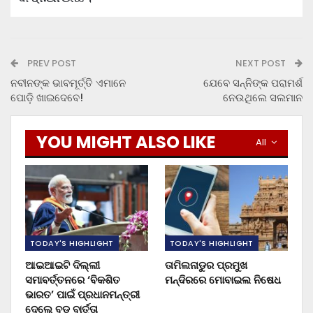
PREV POST
NEXT POST
ନବୀନଙ୍କ ଭାବମୂର୍ତ୍ତି ଏମାନେ
ଯେବେ ସନ୍ନିଙ୍କ ପରାମର୍ଶ
ପୋଡ଼ି ଖାଇଦେବେ!
ନେଉଥିଲେ ସଲମାନ
YOU MIGHT ALSO LIKE
All
TODAY'S HIGHLIGHT
TODAY'S HIGHLIGHT
ଆଇଆଇଟି ଦିଲ୍ଲୀ
ତାମିଲନାଡୁର ପ୍ରମୁଖ
ସମାବର୍ତ୍ତନରେ ‘ବିକଶିତ
ମନ୍ଦିରରେ ମୋବାଇଲ ନିଷେଧ
ଭାରତ’ ପାଇଁ ପ୍ରଧାନମନ୍ତ୍ରୀ
ଦେଲେ ବଡ଼ ବାର୍ତ୍ତା