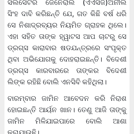
ସଲିସେଟର ଜେନେରାଲ (ଏଏସଜି)ଅନୀଲ
ସିଂହ ଦାବି କରିଛନ୍ତି ଯେ, ଗତ କିଛି ବର୍ଷ ଧରି
ସେ ନିଶାଦ୍ରବ୍ୟର ନିୟମିତ ଗ୍ରାହକ ଥିଲେ।
ଏହା ସହିତ ତାଙ୍କ ହ୍ୱାଟସ ଆପ ଚାଟରୁ ସେ
ଡ୍ରଗ୍ସ କାରାବାର ଷଡଯନ୍ତ୍ରରେ ସଂପୃକ୍ତ
ଥିବା ଅଭିଯୋଗକୁ ଦୋହରାଇଛନ୍ତି। ବିଦେଶୀ
ଡ୍ରଗ୍ସ କାରବାରରେ ତାଙ୍କର ବିଦେଶୀ
ଲିଙ୍କ ରହିଛି ବୋଲି ଏନସିବି କହିଥିଲା।
ବାରମ୍ବାର ଜାମିନ ଆବେଦନ କରି ନିରାଶ
ହୋଇଛନ୍ତି ଆର୍ୟନ ଖାନ। ତେଣୁ ଆଜି ତାଙ୍କୁ
ଜାମିନ ମିଳିଯାଇପାରେ ବୋଲି ଆଶା
କରାଯାଉଛି।