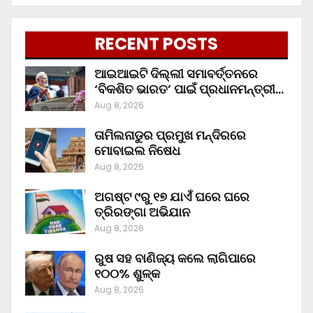
RECENT POSTS
ଆଇଆଇଟି ଦିଲ୍ଲୀ ସମାବର୍ତ୍ତନରେ
‘ବିକଶିତ ଭାରତ’ ପାଇଁ ପ୍ରଧାନମନ୍ତ୍ରୀ…
Aug 8, 2026
ତାମିଲନାଡୁର ପ୍ରମୁଖ ମନ୍ଦିରରେ
ମୋବାଇଲ ନିଷେଧ
Aug 8, 2026
ଅଗଷ୍ଟ ୯ରୁ ୧୭ ଯାଏଁ ଘରେ ଘରେ
ତ୍ରିରଙ୍ଗା ଅଭିଯାନ
Aug 8, 2026
ରୁଷ ସହ ବାଣିଜ୍ୟ କଲେ ଲାଗିପାରେ
୧୦୦% ଶୁଳ୍କ
Aug 8, 2026