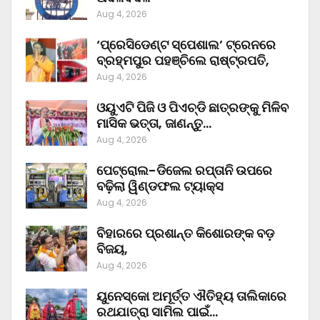
Aug 4, 2026
‘ପ୍ରେସିଡେଣ୍ଟ ସ୍ପେଶାଲ’ ଟ୍ରେନରେ
ବ୍ରହ୍ମପୁର ପହଞ୍ଚିଲେ ରାଷ୍ଟ୍ରପତି,
Aug 4, 2026
ଓୟୁଏଟି ପିଜି ଓ ପିଏଚ୍‌ଡି ଛାତ୍ରଙ୍କୁ ମିଳିବ
ମାସିକ ଭତ୍ତା, ଜାଣନ୍ତୁ…
Aug 4, 2026
ପେଟ୍ରୋଲ-ଡିଜେଲ ରପ୍ତାନି ଉପରେ
ବଢ଼ିଲା ୱିଣ୍ଡଫଲ ଟ୍ୟାକ୍ସ
Aug 4, 2026
ବିହାରରେ ପ୍ରଶାନ୍ତ କିଶୋରଙ୍କ ବଡ଼
ବିଜୟ,
Aug 4, 2026
ୟୁନେସ୍କୋ ଅମୂର୍ତ୍ତ ଐତିହ୍ୟ ତାଲିକାରେ
ରଥଯାତ୍ରା ସାମିଲ ପାଇଁ…