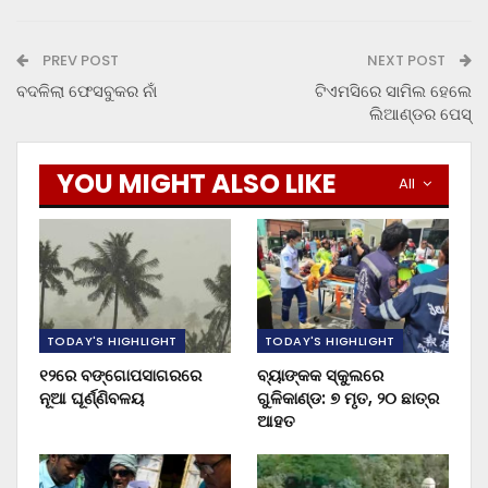
PREV POST
NEXT POST
ବଦଳିଲା ଫେସବୁକର ନାଁ
ଟିଏମସିରେ ସାମିଲ ହେଲେ
ଲିଆଣ୍ଡର ପେସ୍
YOU MIGHT ALSO LIKE
All
TODAY'S HIGHLIGHT
TODAY'S HIGHLIGHT
୧୨ରେ ବଙ୍ଗୋପସାଗରରେ
ବ୍ୟାଙ୍କକ ସ୍କୁଲରେ
ନୂଆ ଘୂର୍ଣ୍ଣିବଳୟ
ଗୁଳିକାଣ୍ଡ: ୭ ମୃତ, ୨୦ ଛାତ୍ର
ଆହତ