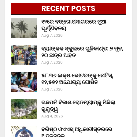
RECENT POSTS
୧୨ରେ ବଙ୍ଗୋପସାଗରରେ ନୂଆ
ଘୂର୍ଣ୍ଣିବଳୟ
Aug 7, 2026
ବ୍ୟାଙ୍କକ ସ୍କୁଲରେ ଗୁଳିକାଣ୍ଡ: ୭ ମୃତ,
୨୦ ଛାତ୍ର ଆହତ
Aug 7, 2026
୫୮.୩୬ ଲକ୍ଷ ଭୋଟରଙ୍କୁ ନୋଟିସ୍‌,
୧୨,୫୭୨ ଅଯୋଗ୍ୟ ଘୋଷିତ
Aug 7, 2026
ଗଜପତି ବିକାଶ ରୋଡମ୍ୟାପ୍‌କୁ ମିଳିଲା
ଗୁରୁତ୍ୱ
Aug 4, 2026
ବରିଷ୍ଠ ଓଏଏସ୍‌ ଅଧିକାରୀସ୍ତରରେ
ଅଦଳବଦଳ