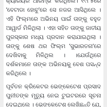
କ୍ୟାରିୟର ଆରମ୍ଭ କରିଥିଲେ। ୧୯୮୫ରେ
‘ବେଟାଡା ହୋବୁ’ରେ ସେ ନଜର ଆସିଥିଲେ ।
ଏହି ଫିଲ୍ମରେ ଅଭିନୟ ପାଇଁ ତାଙ୍କୁ ବହୁତ
ଆୱାର୍ଡ ମିଳିଥିଲା । ଏହା ସହିତ ତାଙ୍କୁ ଜାତୀୟ
ପୁରସ୍କାର ମଧ୍ୟ ପ୍ରଦାନ କରାଯାଇଥିଲା ।
ତାଙ୍କୁ ଶେଷ ଥର ଫିଲ୍ମ ‘ସୁଭାରତନା’ରେ
ଦେଖିବାକୁ ମିଳିଥିଲ । ।ଯେଉଁଥିରେ
ଦର୍ଶକମାନେ ତାଙ୍କ ଅଭିନୟକୁ ବେଶ ପସନ୍ଦ
କରିଥିଲେ ।
ପୂର୍ବତନ କ୍ରିକେଟର ଭେଙ୍କେଟେଶ ପ୍ରସାଦ
ପୁନୀତଙ୍କ ମୃତ୍ୟୁ ନେଇ ଟୁଇଟରରେ ସୂଚନା
ଦେଇଥିଲେ । ଭେଙ୍କେଟେଶ ଲେଖିଛନ୍ତି ଯେ,