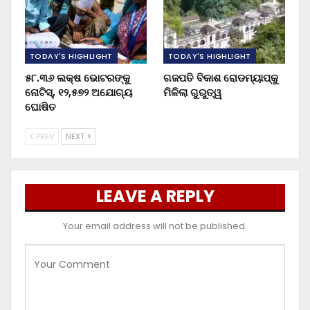
TODAY'S HIGHLIGHT
TODAY'S HIGHLIGHT
୫୮.୩୬ ଲକ୍ଷ ଭୋଟରଙ୍କୁ
ଗଜପତି ବିକାଶ ରୋଡମ୍ୟାପ୍‌କୁ
ନୋଟିସ୍‌, ୧୨,୫୭୨ ଅଯୋଗ୍ୟ
ମିଳିଲା ଗୁରୁତ୍ୱ
ଘୋଷିତ
PREV
NEXT
LEAVE A REPLY
Your email address will not be published.