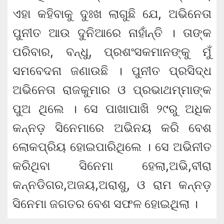
ଏହା କହିବାକୁ ଦୁଃଖ ଲାଗୁଛି ଯେ, ଅଭିନେତା
ପୁନୀତ ଆଉ ଦୁନିଆରେ ନାହାଁନ୍ତି । ତାଙ୍କ
ପରିବାର, ବନ୍ଧୁ, ପ୍ରଶଂସକମାନଙ୍କୁ ମୁଁ
ସମବେଦନା ଜଣାଉଛି । ପୁନୀତ ପ୍ରସିଦ୍ଧ
ଅଭିନେତା ରାଜକୁମାର ଓ ପ୍ରଭାଥମ୍ମାଙ୍କ
ପୁଅ ଥିଲେ । ସେ ପାଖାପାଖି ୨୯ରୁ ଅଧିକ
କନ୍ନଡ଼ ସିନେମାରେ ଅଭିନୟ କରି ବେଶ
ଲୋକପ୍ରିୟ ହୋଇପାରିଥିଲେ । ସେ ଅଭିନୀତ
କରିଥିବା ସିନେମା ହେଲା,ଅଭି,ବୀରା
କନ୍ନଡିଗର,ଅଜୟ,ଅରାଶୁ, ଓ ରାମ କନ୍ନଡ଼
ସିନେମା ଜଗତର ବେଶ ସଫଳ ହୋଇଥିଲା ।