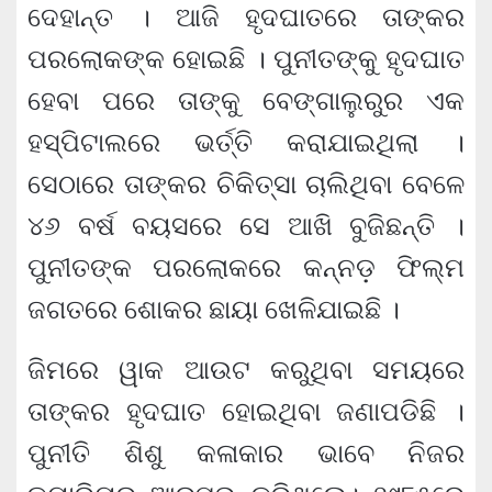
ଦେହାନ୍ତ । ଆଜି ହୃଦଘାତରେ ତାଙ୍କର
ପରଲୋକଙ୍କ ହୋଇଛି । ପୁନୀତଙ୍କୁ ହୃଦଘାତ
ହେବା ପରେ ତାଙ୍କୁ ବେଙ୍ଗାଲୁରୁର ଏକ
ହସ୍ପିଟାଲରେ ଭର୍ତ୍ତି କରାଯାଇଥିଲା ।
ସେଠାରେ ତାଙ୍କର ଚିକିତ୍ସା ଚାଲିଥିବା ବେଳେ
୪୬ ବର୍ଷ ବୟସରେ ସେ ଆଖି ବୁଜିଛନ୍ତି ।
ପୁନୀତଙ୍କ ପରଲୋକରେ କନ୍ନଡ଼ ଫିଲ୍ମ
ଜଗତରେ ଶୋକର ଛାୟା ଖେଳିଯାଇଛି ।
ଜିମରେ ୱାକ ଆଉଟ କରୁଥିବା ସମୟରେ
ତାଙ୍କର ହୃଦଘାତ ହୋଇଥିବା ଜଣାପଡିଛି ।
ପୁନୀତି ଶିଶୁ କଳାକାର ଭାବେ ନିଜର