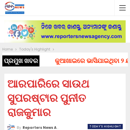
Home
Today's Highlight
ପ୍ରମୁଖ ଖବର
କୁଆଖାଇରେ ଭାସିଯାଇଥିବା ୨ ଯୁବକ
ଆରପାରିରେ ସାଉଥ
ସୁପରଷ୍ଟାର ପୁନୀତ
ରାଜକୁମାର
TODAY'S HIGHLIGHT
By
Reporters News Agency