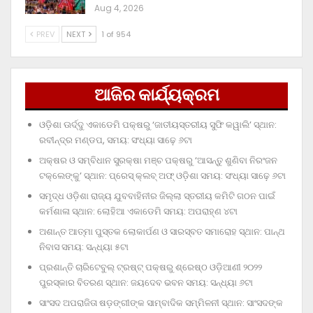
Aug 4, 2026
PREV
NEXT
1 of 954
ଆଜିର କାର୍ଯ୍ୟକ୍ରମ
ଓଡ଼ିଶା ଊର୍ଦ୍ଦୁ ଏକାଡେମି ପକ୍ଷରୁ ‘ଜାତୀୟସ୍ତରୀୟ ସୁଫି କୱାଲି’ ସ୍ଥାନ:
ରବୀନ୍ଦ୍ର ମଣ୍ଡପ, ସମୟ: ସଂଧ୍ୟା ସାଢ଼େ ୬ଟା
ଅକ୍ଷର ଓ ସମ୍ବିଧାନ ସୁରକ୍ଷା ମଞ୍ଚ ପକ୍ଷରୁ ‘ଆସନ୍ତୁ ଶୁଣିବା ନିରଂଜନ
ଟକ୍‌ଲେଙ୍କୁ’ ସ୍ଥାନ: ପ୍ରେସ୍‌ କ୍ଲବ୍‌ ଅଫ୍‌ ଓଡ଼ିଶା ସମୟ: ସଂଧ୍ୟା ସାଢ଼େ ୬ଟା
ସମୃଦ୍ଧ ଓଡ଼ିଶା ରାଜ୍ୟ ଯୁବବାହିନୀର ଜିଲ୍ଲା ସ୍ତରୀୟ କମିଟି ଗଠନ ପାଇଁ
କର୍ମଶାଳା ସ୍ଥାନ: ଲୋହିଆ ଏକାଡେମି ସମୟ: ଅପରାହ୍‌ଣ ୪ଟା
ଅଶାନ୍ତ ଆତ୍ମା ପୁସ୍ତକ ଲୋକାର୍ପଣ ଓ ସାରସ୍ବତ ସମାରୋହ ସ୍ଥାନ: ପାନ୍ଥ
ନିବାସ ସମୟ: ସନ୍ଧ୍ୟା ୫ଟା
ପ୍ରଶାନ୍ତି ଚାରିଟେବୁଲ୍‌ ଟ୍ରଷ୍ଟ୍‌ ପକ୍ଷରୁ ଶ୍ରେଷ୍ଠ ଓଡ଼ିଆଣୀ ୨୦୨୨
ପୁରସ୍କାର ବିତରଣ ସ୍ଥାନ: ଜୟଦେବ ଭବନ ସମୟ: ସନ୍ଧ୍ୟା ୬ଟା
ସାଂସଦ ଅପରାଜିତା ଷଡ଼ଙ୍ଗୀଙ୍କ ସାମ୍ବାଦିକ ସମ୍ମିଳନୀ ସ୍ଥାନ: ସାଂସଦଙ୍କ