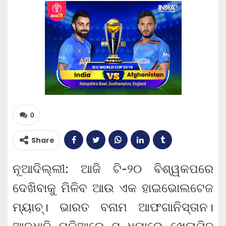
0
Share
ନୂଆଦିଲ୍ଲୀ: ଆଜି ଟି-୨୦ ବିଶ୍ୱକପରେ
ଦେଖିବାକୁ ମିଳିବ ଆଉ ଏକ ହାଇଭୋଲଟେଜ
ମ୍ୟାଚ୍। ଭାରତ ବନାମ ଆଫଗାନିସ୍ତାନ।