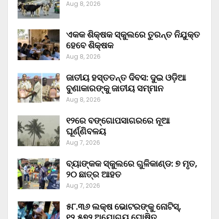
Aug 8, 2026
ଏକକ ଶିକ୍ଷକ ସ୍କୁଲରେ ତୁରନ୍ତ ନିଯୁକ୍ତ
ହେବେ ଶିକ୍ଷକ
Aug 8, 2026
ଜାତୀୟ ହସ୍ତତନ୍ତ ଦିବସ: ଦୁଇ ଓଡ଼ିଆ
ବୁଣାକାରଙ୍କୁ ଜାତୀୟ ସମ୍ମାନ
Aug 8, 2026
୧୨ରେ ବଙ୍ଗୋପସାଗରରେ ନୂଆ
ଘୂର୍ଣ୍ଣିବଳୟ
Aug 7, 2026
ବ୍ୟାଙ୍କକ ସ୍କୁଲରେ ଗୁଳିକାଣ୍ଡ: ୭ ମୃତ,
୨୦ ଛାତ୍ର ଆହତ
Aug 7, 2026
୫୮.୩୬ ଲକ୍ଷ ଭୋଟରଙ୍କୁ ନୋଟିସ୍‌,
୧୨,୫୭୨ ଅଯୋଗ୍ୟ ଘୋଷିତ