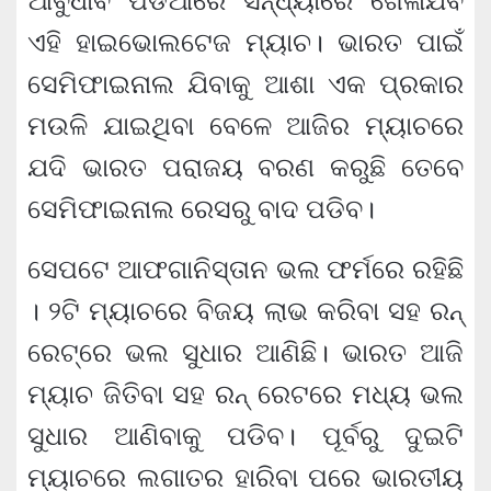
ଆବୁଧାବି ପଡିଆରେ ସନ୍ଧ୍ୟାରେ ଖେଳାଯିବ
ଏହି ହାଇଭୋଲଟେଜ ମ୍ୟାଚ। ଭାରତ ପାଇଁ
ସେମିଫାଇନାଲ ଯିବାକୁ ଆଶା ଏକ ପ୍ରକାର
ମଉଳି ଯାଇଥିବା ବେଳେ ଆଜିର ମ୍ୟାଚରେ
ଯଦି ଭାରତ ପରାଜୟ ବରଣ କରୁଛି ତେବେ
ସେମିଫାଇନାଲ ରେସରୁ ବାଦ ପଡିବ।
ସେପଟେ ଆଫଗାନିସ୍ତାନ ଭଲ ଫର୍ମରେ ରହିଛି
। ୨ଟି ମ୍ୟାଚରେ ବିଜୟ ଲାଭ କରିବା ସହ ରନ୍
ରେଟ୍‌ରେ ଭଲ ସୁଧାର ଆଣିଛି। ଭାରତ ଆଜି
ମ୍ୟାଚ ଜିତିବା ସହ ରନ୍ ରେଟରେ ମଧ୍ୟ ଭଲ
ସୁଧାର ଆଣିବାକୁ ପଡିବ। ପୂର୍ବରୁ ଦୁଇଟି
ମ୍ୟାଚରେ ଲଗାତର ହାରିବା ପରେ ଭାରତୀୟ