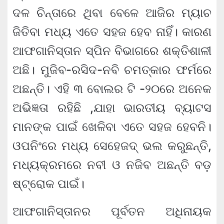
ଦଳ ଚିନ୍ତାରେ ଥିବା ବେଳେ ଆଜିର ମ୍ୟାଚ
ଜିତିବା ମଧ୍ୟ ଏତେ ସହଜ ହେବ ନାହିଁ। କାରଣ
ଆଫଗାନିସ୍ତାନ ସ୍ପିନ ବିଭାଗରେ ଶକ୍ତିଶାଳୀ
ଅଛି। ମୁଜିବ-ରସିଦ-ନବି ଚମତ୍କାର ଫର୍ମରେ
ଅଛନ୍ତି। ଏହି ୩ ବୋଲର ଟି -୨୦ରେ ଅନେକ
ଅଭିଜ୍ଞତା ରହିଛି ,ଯାହା ଭାରତୀୟ ବ୍ୟାଟସ
ମାନଙ୍କ ପାଇଁ ଖେଳିବା ଏତେ ସହଜ ହେବନି।
ଓପନିଂରେ ମଧ୍ୟ ସେହେଜଦ୍ ଭଲ କରୁଛନ୍ତି,
ମଧ୍ୟକ୍ରମରେ ନବୀ ଓ ନଜିବ ଅଛନ୍ତି ବଡ଼
ଷ୍ଟ୍ରୋକ ପାଇଁ।
ଆଫଗାନିସ୍ତାନର ପୂର୍ବତନ ଅଧିନାୟକ