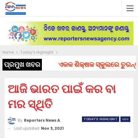
Home
Today's Highlight
ପ୍ରମୁଖ ଖବର
ଏକକ ଶିକ୍ଷକ ସ୍କୁଲରେ ତୁରନ୍ତ ନି
ଆଜି ଭାରତ ପାଇଁ କର ବା
ମର ସ୍ଥିତି
TODAY'S HIGHLIGHT
ଖେଳ
By
Reporters News Agency
Last updated
Nov 3, 2021