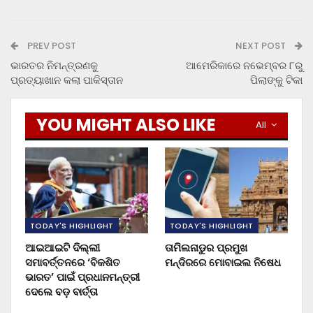
PREV POST
NEXT POST
ଭାରତର ନିମନ୍ତ୍ରଣକୁ
ଆମେରିକାରେ ନଭେମ୍ବର ୮ରୁ
ପ୍ରତ୍ୟାଖାନ କଲା ପାକିସ୍ତାନ
ପିଲାଙ୍କୁ ଟିକା
YOU MIGHT ALSO LIKE
All
TODAY'S HIGHLIGHT
TODAY'S HIGHLIGHT
ଆଇଆଇଟି ଦିଲ୍ଲୀ
ତାମିଲନାଡୁର ପ୍ରମୁଖ
ସମାବର୍ତ୍ତନରେ ‘ବିକଶିତ
ମନ୍ଦିରରେ ମୋବାଇଲ ନିଷେଧ
ଭାରତ’ ପାଇଁ ପ୍ରଧାନମନ୍ତ୍ରୀ
ଦେଲେ ବଡ଼ ବାର୍ତ୍ତା