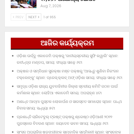
Aug 7, 2026
PREV
NEXT
1 of 955
ଆଜିର କାର୍ଯ୍ୟକ୍ରମ
ଓଡ଼ିଶା ଊର୍ଦ୍ଦୁ ଏକାଡେମି ପକ୍ଷରୁ ‘ଜାତୀୟସ୍ତରୀୟ ସୁଫି କୱାଲି’ ସ୍ଥାନ:
ରବୀନ୍ଦ୍ର ମଣ୍ଡପ, ସମୟ: ସଂଧ୍ୟା ସାଢ଼େ ୬ଟା
ଅକ୍ଷର ଓ ସମ୍ବିଧାନ ସୁରକ୍ଷା ମଞ୍ଚ ପକ୍ଷରୁ ‘ଆସନ୍ତୁ ଶୁଣିବା ନିରଂଜନ
ଟକ୍‌ଲେଙ୍କୁ’ ସ୍ଥାନ: ପ୍ରେସ୍‌ କ୍ଲବ୍‌ ଅଫ୍‌ ଓଡ଼ିଶା ସମୟ: ସଂଧ୍ୟା ସାଢ଼େ ୬ଟା
ସମୃଦ୍ଧ ଓଡ଼ିଶା ରାଜ୍ୟ ଯୁବବାହିନୀର ଜିଲ୍ଲା ସ୍ତରୀୟ କମିଟି ଗଠନ ପାଇଁ
କର୍ମଶାଳା ସ୍ଥାନ: ଲୋହିଆ ଏକାଡେମି ସମୟ: ଅପରାହ୍‌ଣ ୪ଟା
ଅଶାନ୍ତ ଆତ୍ମା ପୁସ୍ତକ ଲୋକାର୍ପଣ ଓ ସାରସ୍ବତ ସମାରୋହ ସ୍ଥାନ: ପାନ୍ଥ
ନିବାସ ସମୟ: ସନ୍ଧ୍ୟା ୫ଟା
ପ୍ରଶାନ୍ତି ଚାରିଟେବୁଲ୍‌ ଟ୍ରଷ୍ଟ୍‌ ପକ୍ଷରୁ ଶ୍ରେଷ୍ଠ ଓଡ଼ିଆଣୀ ୨୦୨୨
ପୁରସ୍କାର ବିତରଣ ସ୍ଥାନ: ଜୟଦେବ ଭବନ ସମୟ: ସନ୍ଧ୍ୟା ୬ଟା
ସାଂସଦ ଅପରାଜିତା ଷଡ଼ଙ୍ଗୀଙ୍କ ସାମ୍ବାଦିକ ସମ୍ମିଳନୀ ସ୍ଥାନ: ସାଂସଦଙ୍କ