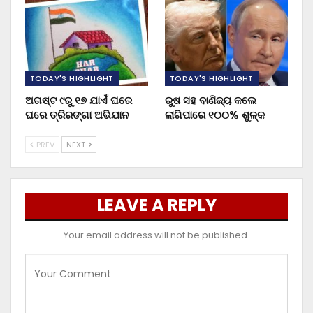
TODAY'S HIGHLIGHT
TODAY'S HIGHLIGHT
ଅଗଷ୍ଟ ୯ରୁ ୧୭ ଯାଏଁ ଘରେ
ରୁଷ ସହ ବାଣିଜ୍ୟ କଲେ
ଘରେ ତ୍ରିରଙ୍ଗା ଅଭିଯାନ
ଲାଗିପାରେ ୧୦୦% ଶୁଳ୍କ
PREV
NEXT
LEAVE A REPLY
Your email address will not be published.