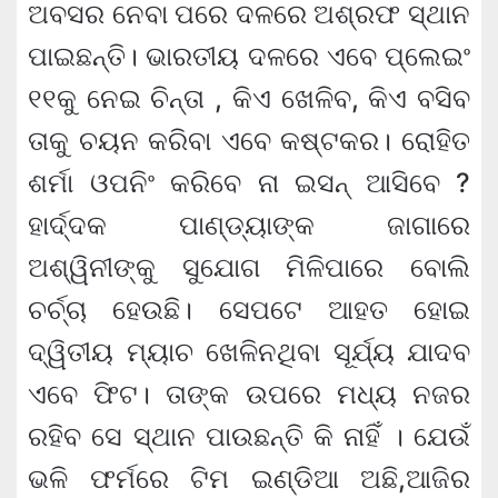
ଅବସର ନେବା ପରେ ଦଳରେ ଅଶ୍ରଫ ସ୍ଥାନ
ପାଇଛନ୍ତି। ଭାରତୀୟ ଦଳରେ ଏବେ ପ୍ଲେଇଂ
୧୧କୁ ନେଇ ଚିନ୍ତା , କିଏ ଖେଳିବ, କିଏ ବସିବ
ତାକୁ ଚୟନ କରିବା ଏବେ କଷ୍ଟକର। ରୋହିତ
ଶର୍ମା ଓପନିଂ କରିବେ ନା ଇସନ୍‌ ଆସିବେ ?
ହାର୍ଦ୍ଦକ ପାଣ୍ଡ୍ୟାଙ୍କ ଜାଗାରେ
ଅଶ୍ୱିନୀଙ୍କୁ ସୁଯୋଗ ମିଳିପାରେ ବୋଲି
ଚର୍ଚ୍ଚା ହେଉଛି। ସେପଟେ ଆହତ ହୋଇ
ଦ୍ୱିତୀୟ ମ୍ୟାଚ ଖେଳିନଥିବା ସୂର୍ଯ୍ୟ ଯାଦବ
ଏବେ ଫିଟ। ତାଙ୍କ ଉପରେ ମଧ୍ୟ ନଜର
ରହିବ ସେ ସ୍ଥାନ ପାଉଛନ୍ତି କି ନାହିଁ । ଯେଉଁ
ଭଳି ଫର୍ମରେ ଟିମ ଇଣ୍ଡିଆ ଅଛି,ଆଜିର