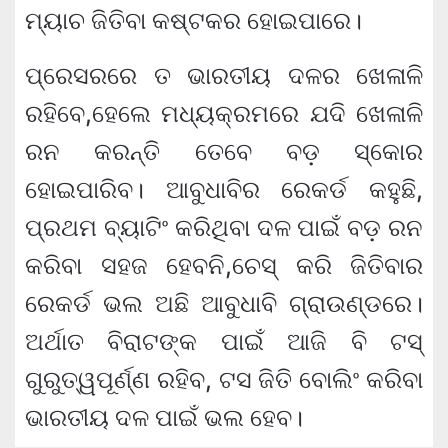
ମ୍ୟାଚ ଜିତିବା କଷ୍ଟକର ହୋଇପାରେ।
ପ୍ରେସରରେ ତ ଭାରତୀୟ ଦଳର ଖେଳାଳି
ରହିବେ,ହେଲେ ମଧ୍ୟକ୍ରମରେ ଯଦି ଖେଳାଳି
ରନ କରନ୍ତି ତେବେ ବଡ଼ ସ୍କୋର
ହୋଇପାରିବ। ଆବୁଧାବିର ରେକର୍ଡ କହୁଛି,
ପ୍ରଥମ ବ୍ୟାଟିଂ କରିଥିବା ଦଳ ପାଇଁ ବଡ଼ ରନ
କରିବା ସହଜ ହେବନି,ଚେସ୍ କରି ଜିତିବାର
ରେକର୍ଡ ଭଲ ଅଛି ଆବୁଧାବି ଗ୍ରାଉଣ୍ଡରେ।
ଅର୍ଥାତ ବିରାଟଙ୍କ ପାଇଁ ଆଜି ବି ଟସ୍
ଗୁରୁତ୍ୱପୂର୍ଣ୍ଣ ରହିବ, ଟସ ଜିତି ବୋଲିଂ କରିବା
ଭାରତୀୟ ଦଳ ପାଇଁ ଭଲ ହେବ।