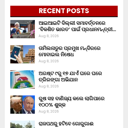
RECENT POSTS
ଆଇଆଇଟି ଦିଲ୍ଲୀ ସମାବର୍ତ୍ତନରେ
‘ବିକଶିତ ଭାରତ’ ପାଇଁ ପ୍ରଧାନମନ୍ତ୍ରୀ…
Aug 8, 2026
ତାମିଲନାଡୁର ପ୍ରମୁଖ ମନ୍ଦିରରେ
ମୋବାଇଲ ନିଷେଧ
Aug 8, 2026
ଅଗଷ୍ଟ ୯ରୁ ୧୭ ଯାଏଁ ଘରେ ଘରେ
ତ୍ରିରଙ୍ଗା ଅଭିଯାନ
Aug 8, 2026
ରୁଷ ସହ ବାଣିଜ୍ୟ କଲେ ଲାଗିପାରେ
୧୦୦% ଶୁଳ୍କ
Aug 8, 2026
ରାଜପଥରୁ ହଟିବେ ଗୋରୁଗାଈ