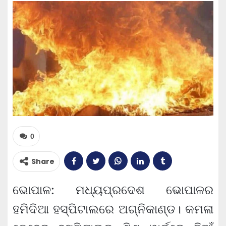
0
Share
ଭୋପାଳ: ମଧ୍ୟପ୍ରଦେଶ ଭୋପାଳର
ହମିଦିଆ ହସ୍ପିଟାଲରେ ଅଗ୍ନିକାଣ୍ଡ। କମଳା