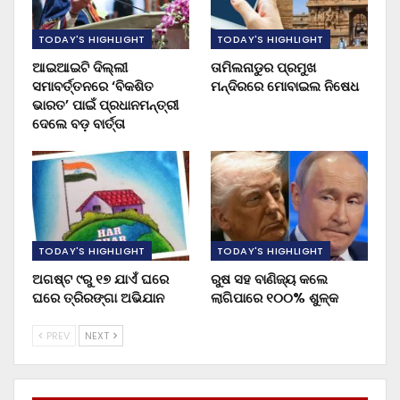
TODAY'S HIGHLIGHT
TODAY'S HIGHLIGHT
ଆଇଆଇଟି ଦିଲ୍ଲୀ
ତାମିଲନାଡୁର ପ୍ରମୁଖ
ସମାବର୍ତ୍ତନରେ ‘ବିକଶିତ
ମନ୍ଦିରରେ ମୋବାଇଲ ନିଷେଧ
ଭାରତ’ ପାଇଁ ପ୍ରଧାନମନ୍ତ୍ରୀ
ଦେଲେ ବଡ଼ ବାର୍ତ୍ତା
TODAY'S HIGHLIGHT
TODAY'S HIGHLIGHT
ଅଗଷ୍ଟ ୯ରୁ ୧୭ ଯାଏଁ ଘରେ
ରୁଷ ସହ ବାଣିଜ୍ୟ କଲେ
ଘରେ ତ୍ରିରଙ୍ଗା ଅଭିଯାନ
ଲାଗିପାରେ ୧୦୦% ଶୁଳ୍କ
PREV
NEXT