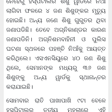
ନେହେରୁ ହସ୍ପିଟାଲର ଶିଶୁ ୱାର୍ଡରେ ନିଆଁ
ଲାଗିବା ଫଳରେ ୪ ଜଣ ଶିଶୁଙ୍କର ମୃତ୍ୟୁ
ହୋଇଛି। ଅନ୍ୟ ଜଣେ ଶିଶୁ ଗୁରୁତର ଥିବା
ଜଣାପଡିଛି। ତେବେ ଅଗ୍ନିକାଣ୍ଡର କାରଣ
ଜଣାପଡିନି। ଅଗ୍ନିଶମବାହିନୀ ଓ ପୁଲିସ
ଘଟଣା ସ୍ଥଳରେ ପହଞ୍ଚି ନିଆଁକୁ ଆୟତ୍ତ
କରିଥିଲେ। ଏସଏନସିୟୁରେ ୪୦ ଜଣ ଶିଶୁ
ଥିଲେ, ସେମାନଙ୍କ ମଧ୍ୟରୁ ୩୬ ଜଣ
ଶିଶୁଙ୍କୁ ଅନ୍ୟ ୱାର୍ଡକୁ ସ୍ଥାନାନ୍ତର
କରାଯାଇଛି।
ସୋମବାର ରାତି ପାଖାପାଖି ୯ଟା ବେଳେ
ହସ୍ପିଟାଲର ତୃତୀୟ ମହଲାରେ ଏହି