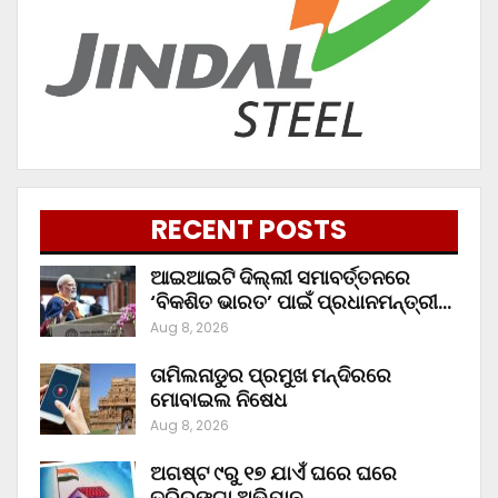
RECENT POSTS
ଆଇଆଇଟି ଦିଲ୍ଲୀ ସମାବର୍ତ୍ତନରେ
‘ବିକଶିତ ଭାରତ’ ପାଇଁ ପ୍ରଧାନମନ୍ତ୍ରୀ…
Aug 8, 2026
ତାମିଲନାଡୁର ପ୍ରମୁଖ ମନ୍ଦିରରେ
ମୋବାଇଲ ନିଷେଧ
Aug 8, 2026
ଅଗଷ୍ଟ ୯ରୁ ୧୭ ଯାଏଁ ଘରେ ଘରେ
ତ୍ରିରଙ୍ଗା ଅଭିଯାନ