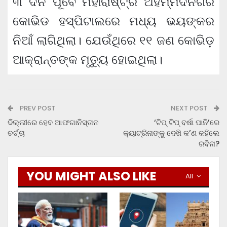
୩ ଦିନ ପୂର୍ବେ ମହାରାଷ୍ଟ୍ର ଅହମ୍ମଦନଗର
କୋଭିଡ ହସ୍ପିଟାଲରେ ମଧ୍ୟ ଭୟଙ୍କର
ନିଆଁ ଲାଗିଥିଲା। ଯେଉଁଥିରେ ୧୧ ଜଣ କୋଭିଡ଼
ଆକ୍ରାନ୍ତଙ୍କ ମୃତ୍ୟୁ ହୋଇଥିଲା।
PREV POST
NEXT POST
ଦିଲ୍ଲୀରେ ହେବ ଆଫଗାନିସ୍ତାନ
‘ଟିପ୍ ଟିପ୍ ବର୍ଷା ପାନି’ରେ
ଚର୍ଚ୍ଚା
କ୍ୟାଟ୍ରିନାଙ୍କୁ ଦେଖି କ’ଣ କହିଲେ
ରବିନା?
YOU MIGHT ALSO LIKE
All