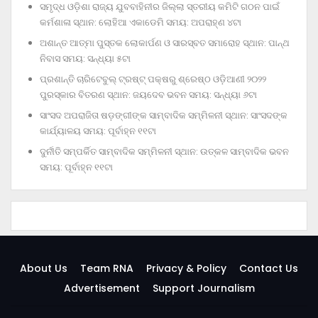
ସମୃଦ୍ଧ ଓଡ଼ିଶା ରାଜ୍ୟ ଯୁବବାହିନୀର ଜିଲ୍ଲା ସ୍ତରୀୟ କମିଟି ଗଠନ ପାଇଁ
କର୍ମଶାଳା ସ୍ଥାନ: ଲୋହିଆ ଏକାଡେମି ସମୟ: ଅପରାହ୍‌ଣ ୪ଟା
ଅଶାନ୍ତ ଆତ୍ମା ପୁସ୍ତକ ଲୋକାର୍ପଣ ଓ ସାରସ୍ବତ ସମାରୋହ ସ୍ଥାନ: ପାନ୍ଥ
ନିବାସ ସମୟ: ସନ୍ଧ୍ୟା ୫ଟା
ପ୍ରଶାନ୍ତି ଚାରିଟେବୁଲ୍‌ ଟ୍ରଷ୍ଟ୍‌ ପକ୍ଷରୁ ଶ୍ରେଷ୍ଠ ଓଡ଼ିଆଣୀ ୨୦୨୨
ପୁରସ୍କାର ବିତରଣ ସ୍ଥାନ: ଜୟଦେବ ଭବନ ସମୟ: ସନ୍ଧ୍ୟା ୬ଟା
ସାଂସଦ ଅପରାଜିତା ଷଡ଼ଙ୍ଗୀଙ୍କ ସାମ୍ବାଦିକ ସମ୍ମିଳନୀ ସ୍ଥାନ: ସାଂସଦଙ୍କ
କାର୍ଯ୍ୟାଳୟ ସମୟ: ପୂର୍ବାହ୍ନ ୧୧ଟା
ଦୁର୍ନୀତି ସମ୍ପର୍କିତ ସାମ୍ବାଦିକ ସମ୍ମିଳନୀ ସ୍ଥାନ: ଉତ୍କଳ ସାମ୍ବାଦିକ ଭବନ
ସମୟ: ପୂର୍ବାହ୍ନ ୧୧ଟା
About Us
Team RNA
Privacy & Policy
Contact Us
Advertisement
Support Journalism