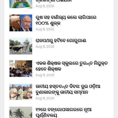
Aug 8, 2026
ରୁଷ ସହ ବାଣିଜ୍ୟ କଲେ ଲାଗିପାରେ
୧୦୦% ଶୁଳ୍କ
Aug 8, 2026
ରାଜପଥରୁ ହଟିବେ ଗୋରୁଗାଈ
Aug 8, 2026
ଏକକ ଶିକ୍ଷକ ସ୍କୁଲରେ ତୁରନ୍ତ ନିଯୁକ୍ତ
ହେବେ ଶିକ୍ଷକ
Aug 8, 2026
ଜାତୀୟ ହସ୍ତତନ୍ତ ଦିବସ: ଦୁଇ ଓଡ଼ିଆ
ବୁଣାକାରଙ୍କୁ ଜାତୀୟ ସମ୍ମାନ
Aug 8, 2026
୧୨ରେ ବଙ୍ଗୋପସାଗରରେ ନୂଆ
ଘୂର୍ଣ୍ଣିବଳୟ