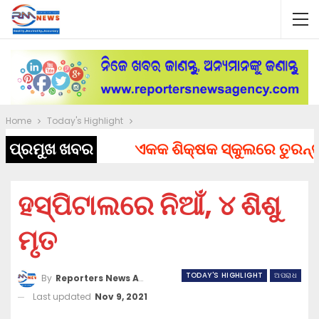
Home
Today's Highlight
ପ୍ରମୁଖ ଖବର
ଏକକ ଶିକ୍ଷକ ସ୍କୁଲରେ ତୁରନ୍ତ ନି
ହସ୍ପିଟାଲରେ ନିଆଁ, ୪ ଶିଶୁ
ମୃତ
TODAY'S HIGHLIGHT
ଅପରାଧ
By
Reporters News Agency
Last updated
Nov 9, 2021