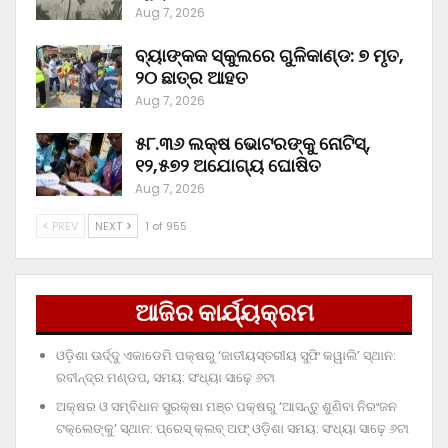
Aug 7, 2026
ବ୍ୟାଙ୍କକ ସ୍କୁଲରେ ଗୁଳିକାଣ୍ଡ: ୭ ମୃତ,
୨୦ ଛାତ୍ର ଆହତ
Aug 7, 2026
୫୮.୩୬ ଲକ୍ଷ ଭୋଟରଙ୍କୁ ନୋଟିସ୍‌,
୧୨,୫୭୨ ଅଯୋଗ୍ୟ ଘୋଷିତ
Aug 7, 2026
PREV
NEXT
1 of 955
ଆଜିର କାର୍ଯ୍ୟକ୍ରମ
ଓଡ଼ିଶା ଊର୍ଦ୍ଦୁ ଏକାଡେମି ପକ୍ଷରୁ ‘ଜାତୀୟସ୍ତରୀୟ ସୁଫି କୱାଲି’ ସ୍ଥାନ:
ରବୀନ୍ଦ୍ର ମଣ୍ଡପ, ସମୟ: ସଂଧ୍ୟା ସାଢ଼େ ୬ଟା
ଅକ୍ଷର ଓ ସମ୍ବିଧାନ ସୁରକ୍ଷା ମଞ୍ଚ ପକ୍ଷରୁ ‘ଆସନ୍ତୁ ଶୁଣିବା ନିରଂଜନ
ଟକ୍‌ଲେଙ୍କୁ’ ସ୍ଥାନ: ପ୍ରେସ୍‌ କ୍ଲବ୍‌ ଅଫ୍‌ ଓଡ଼ିଶା ସମୟ: ସଂଧ୍ୟା ସାଢ଼େ ୬ଟା