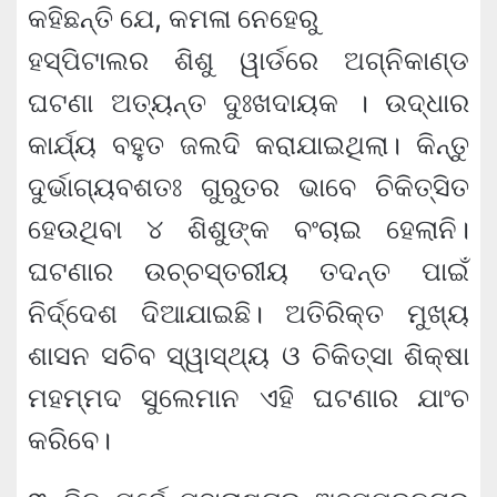
କହିଛନ୍ତି ଯେ, କମଳା ନେହେରୁ
ହସ୍ପିଟାଲର ଶିଶୁ ୱାର୍ଡରେ ଅଗ୍ନିକାଣ୍ଡ
ଘଟଣା ଅତ୍ୟନ୍ତ ଦୁଃଖଦାୟକ । ଉଦ୍ଧାର
କାର୍ଯ୍ୟ ବହୁତ ଜଲଦି କରାଯାଇଥିଲା। କିନ୍ତୁ
ଦୁର୍ଭାଗ୍ୟବଶତଃ ଗୁରୁତର ଭାବେ ଚିକିତ୍ସିତ
ହେଉଥିବା ୪ ଶିଶୁଙ୍କ ବଂଚାଇ ହେଲାନି।
ଘଟଣାର ଉଚ୍ଚସ୍ତରୀୟ ତଦନ୍ତ ପାଇଁ
ନିର୍ଦ୍ଦେଶ ଦିଆଯାଇଛି। ଅତିରିକ୍ତ ମୁଖ୍ୟ
ଶାସନ ସଚିବ ସ୍ୱାସ୍ଥ୍ୟ ଓ ଚିକିତ୍ସା ଶିକ୍ଷା
ମହମ୍ମଦ ସୁଲେମାନ ଏହି ଘଟଣାର ଯାଂଚ
କରିବେ।