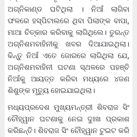
ଅଗ୍ନିକାଣ୍ଡ ଘଟିଥିଲା । ନିଆଁ ଲାଗିବା
ଫଳରେ ହସ୍ପିଟାଲରେ ଥିବା ପିଲାଙ୍କ ବାପା,
ମାଆ ଚିତ୍କାର କରିବାକୁ ଲାଗିଥିଲେ। ତୁରନ୍ତ
ଅଗ୍ନିଶମବାହିନୀକୁ ଖବର ଦିଆଯାଇଥିଲା।
କିନ୍ତୁ ନିଆଁ ଏତେ ଜୋରରେ ଲାଗିଥିଲା ଯେ,
ଅଗ୍ନିଶମବାହିନୀ ଘଟଣା ସ୍ଥଳରେ ପହଞ୍ଚି
ନିଆଁକୁ ଆୟତ୍ତ କରିବା ମଧ୍ୟରେ ୪ଜଣ
ଶିଶୁଙ୍କ ମୃତ୍ୟୁ ହୋଇଯାଇଥିଲା।
ମଧ୍ୟପ୍ରଦେଶ ମୁଖ୍ୟମନ୍ତ୍ରୀ ଶିବରାଜ ସିଂ
ଚୌହ୍ୱାନ ଘଟଣାକୁ ନେଇ ଦୁଃଖ ପ୍ରକାଶ
କରିଛନ୍ତି। ଶିବରାଜ ସିଂ ଚୌହ୍ୱାନ ଟୁଇଟ କରି