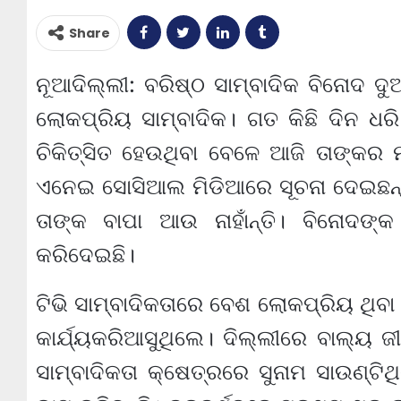
Share
ନୂଆଦିଲ୍ଲୀ: ବରିଷ୍ଠ ସାମ୍ବାଦିକ ବିନୋଦ ଦ
ଲୋକପ୍ରିୟ ସାମ୍ବାଦିକ। ଗତ କିଛି ଦିନ ଧର
ଚିକିତ୍ସିତ ହେଉଥିବା ବେଳେ ଆଜି ତାଙ୍କର 
ଏନେଇ ସୋସିଆଲ ମିଡିଆରେ ସୂଚନା ଦେଇଛନ୍ତି
ତାଙ୍କ ବାପା ଆଉ ନାହାଁନ୍ତି। ବିନୋଦଙ
କରିଦେଇଛି।
ଟିଭି ସାମ୍ବାଦିକତାରେ ବେଶ ଲୋକପ୍ରିୟ ଥିବା 
କାର୍ଯ୍ୟକରିଆସୁଥିଲେ। ଦିଲ୍ଲୀରେ ବାଲ୍ୟ
ସାମ୍ବାଦିକତା କ୍ଷେତ୍ରରେ ସୁନାମ ସାଉଣ୍ଟିଥ