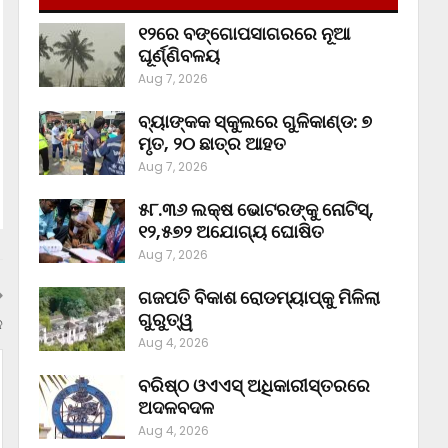
୧୨ରେ ବଙ୍ଗୋପସାଗରରେ ନୂଆ
ଘୂର୍ଣ୍ଣିବଳୟ
Aug 7, 2026
ବ୍ୟାଙ୍କକ ସ୍କୁଲରେ ଗୁଳିକାଣ୍ଡ: ୭
ମୃତ, ୨୦ ଛାତ୍ର ଆହତ
Aug 7, 2026
୫୮.୩୬ ଲକ୍ଷ ଭୋଟରଙ୍କୁ ନୋଟିସ୍‌,
୧୨,୫୭୨ ଅଯୋଗ୍ୟ ଘୋଷିତ
Aug 7, 2026
ଗଜପତି ବିକାଶ ରୋଡମ୍ୟାପ୍‌କୁ ମିଳିଲା
ଗୁରୁତ୍ୱ
ଳ
Aug 4, 2026
ବରିଷ୍ଠ ଓଏଏସ୍‌ ଅଧିକାରୀସ୍ତରରେ
ଅଦଳବଦଳ
Aug 4, 2026