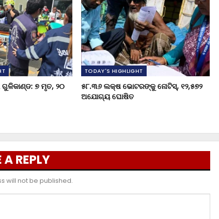
HT
TODAY'S HIGHLIGHT
ଗୁଳିକାଣ୍ଡ: ୭ ମୃତ, ୨୦
୫୮.୩୬ ଲକ୍ଷ ଭୋଟରଙ୍କୁ ନୋଟିସ୍‌, ୧୨,୫୭୨
ଅଯୋଗ୍ୟ ଘୋଷିତ
 A REPLY
 will not be published.