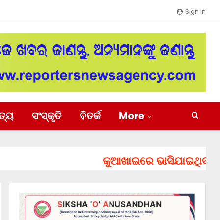
Sign In
ିତ୍ୟ
ସଂସ୍କୃତି
ବିତର୍କ
More
କୁଆଖାଇରେ ଭାସିଯାଇଥିବା ୨ ଯୁବ