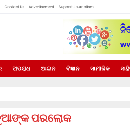
Contact Us
Advertisement
Support Journalism
ର
ଅପରାଧ
ଆଇନ
ବିଜ୍ଞାନ
ସାମାଜିକ
ସାହ
ଦ ଦୁଆଙ୍କ ପରଲୋକ