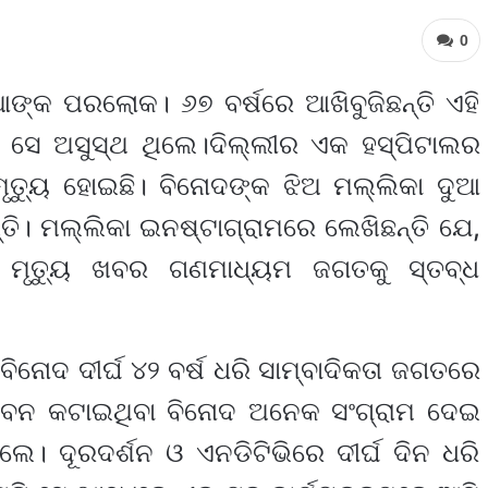
0
ୁଆଙ୍କ ପରଲୋକ। ୬୭ ବର୍ଷରେ ଆଖିବୁଜିଛନ୍ତି ଏହି
ି ସେ ଅସୁସ୍ଥ ଥିଲେ।ଦିଲ୍ଲୀର ଏକ ହସ୍ପିଟାଲର
ମୃତ୍ୟୁ ହୋଇଛି। ବିନୋଦଙ୍କ ଝିଅ ମଲ୍ଲିକା ଦୁଆ
। ମଲ୍ଲିକା ଇନଷ୍ଟାଗ୍ରାମରେ ଲେଖିଛନ୍ତି ଯେ,
୍କ ମୃତ୍ୟୁ ଖବର ଗଣମାଧ୍ୟମ ଜଗତକୁ ସ୍ତବ୍ଧ
ବିନୋଦ ଦୀର୍ଘ ୪୨ ବର୍ଷ ଧରି ସାମ୍ବାଦିକତା ଜଗତରେ
 ଜୀବନ କଟାଇଥିବା ବିନୋଦ ଅନେକ ସଂଗ୍ରାମ ଦେଇ
ିଲେ। ଦୂରଦର୍ଶନ ଓ ଏନଡିଟିଭିରେ ଦୀର୍ଘ ଦିନ ଧରି