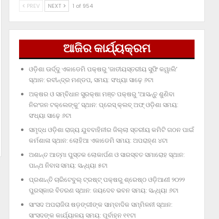
PREV
NEXT
1 of 954
ଆଜିର କାର୍ଯ୍ୟକ୍ରମ
ଓଡ଼ିଶା ଊର୍ଦ୍ଦୁ ଏକାଡେମି ପକ୍ଷରୁ ‘ଜାତୀୟସ୍ତରୀୟ ସୁଫି କୱାଲି’
ସ୍ଥାନ: ରବୀନ୍ଦ୍ର ମଣ୍ଡପ, ସମୟ: ସଂଧ୍ୟା ସାଢ଼େ ୬ଟା
ଅକ୍ଷର ଓ ସମ୍ବିଧାନ ସୁରକ୍ଷା ମଞ୍ଚ ପକ୍ଷରୁ ‘ଆସନ୍ତୁ ଶୁଣିବା
ନିରଂଜନ ଟକ୍‌ଲେଙ୍କୁ’ ସ୍ଥାନ: ପ୍ରେସ୍‌ କ୍ଲବ୍‌ ଅଫ୍‌ ଓଡ଼ିଶା ସମୟ:
ସଂଧ୍ୟା ସାଢ଼େ ୬ଟା
ସମୃଦ୍ଧ ଓଡ଼ିଶା ରାଜ୍ୟ ଯୁବବାହିନୀର ଜିଲ୍ଲା ସ୍ତରୀୟ କମିଟି ଗଠନ ପାଇଁ
କର୍ମଶାଳା ସ୍ଥାନ: ଲୋହିଆ ଏକାଡେମି ସମୟ: ଅପରାହ୍‌ଣ ୪ଟା
ଅଶାନ୍ତ ଆତ୍ମା ପୁସ୍ତକ ଲୋକାର୍ପଣ ଓ ସାରସ୍ବତ ସମାରୋହ ସ୍ଥାନ:
ପାନ୍ଥ ନିବାସ ସମୟ: ସନ୍ଧ୍ୟା ୫ଟା
ପ୍ରଶାନ୍ତି ଚାରିଟେବୁଲ୍‌ ଟ୍ରଷ୍ଟ୍‌ ପକ୍ଷରୁ ଶ୍ରେଷ୍ଠ ଓଡ଼ିଆଣୀ ୨୦୨୨
ପୁରସ୍କାର ବିତରଣ ସ୍ଥାନ: ଜୟଦେବ ଭବନ ସମୟ: ସନ୍ଧ୍ୟା ୬ଟା
ସାଂସଦ ଅପରାଜିତା ଷଡ଼ଙ୍ଗୀଙ୍କ ସାମ୍ବାଦିକ ସମ୍ମିଳନୀ ସ୍ଥାନ:
ସାଂସଦଙ୍କ କାର୍ଯ୍ୟାଳୟ ସମୟ: ପୂର୍ବାହ୍ନ ୧୧ଟା