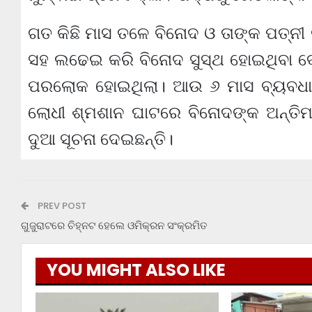
ଗତ କିଛି ମାସ ତଳେ ବିନୋଦ ଓ ତାଙ୍କ ପତ୍ନ
ସହ ଲଢେଇ କରି ବିନୋଦ ସୁସ୍ଥ ହୋଇଥିବା ବେ
ପରଲୋକ ହୋଇଥିଲା। ଆଉ ୬ ମାସ ବ୍ୟବଧାନର
ଲୋଧୀ ଶ୍ମଶାନ ଘାଟରେ ବିନୋଦଙ୍କ ଅନ୍ତିମ 
ଦୁଆ ସୂଚନା ଦେଇଛନ୍ତି।
PREV POST
ଗୁଜୁରାଟରେ ଚିହ୍ନଟ ହେଲେ ଓମିକ୍ରନ ସଂକ୍ରମିତ
YOU MIGHT ALSO LIKE