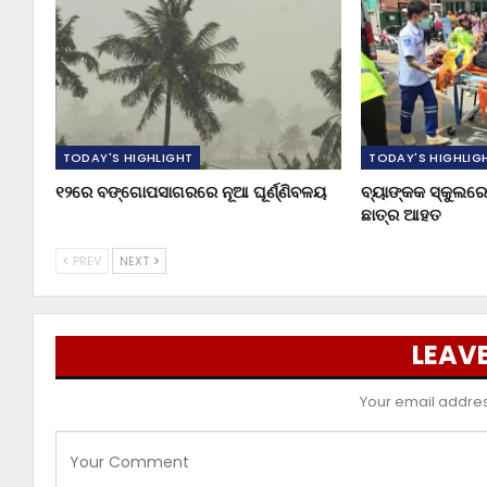
TODAY'S HIGHLIGHT
TODAY'S HIGHLIG
୧୨ରେ ବଙ୍ଗୋପସାଗରରେ ନୂଆ ଘୂର୍ଣ୍ଣିବଳୟ
ବ୍ୟାଙ୍କକ ସ୍କୁଲରେ 
ଛାତ୍ର ଆହତ
PREV
NEXT
LEAVE
Your email address