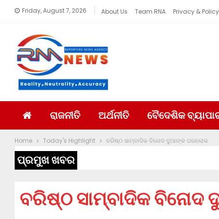
Friday, August 7, 2026
About Us
Team RNA
Privacy & Policy
ରାଜନୀତି
ଅର୍ଥନୀତି
ବୈଦେଶିକ ବ୍ୟାପା
Home
Today's Highlight
ବରିଷ୍ଠ ସାମ୍ବାଦିକ ବିନୋଦ ଦୁଆଙ୍କ ପରଲୋକ
ପ୍ରମୁଖ ଖବର
ବରିଷ୍ଠ ସାମ୍ବାଦିକ ବିନୋ