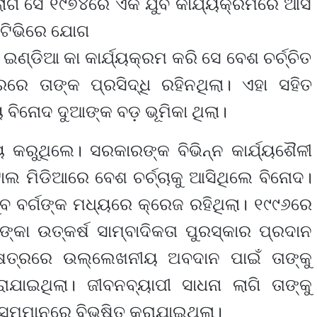
ାଗି ସେ ୧୯୭୪ରେ ଏକ ଯୁବ କାର୍ଯ୍ୟକ୍ରମରେ ଆସି
 ଟିଭିରେ ଯୋଗ
ଇଣ୍ଡିଆ କା କାର୍ଯ୍ୟକ୍ରମ କରି ସେ ବେଶ ଚର୍ଚ୍ଚିତ
ରେ ତାଙ୍କ ପ୍ରସିଦ୍ଧି ରହିନଥିଲା। ଏହା ସହିତ
ବିନୋଦ ଦୁଆଙ୍କ ବଡ଼ ଭୂମିକା ଥିଲା।
ୟ କରୁଥିଲେ। ସରକାରଙ୍କ ବିଭିନ୍ନ କାର୍ଯ୍ୟଶୈଳୀ
ଲ ମିଡିଆରେ ବେଶ ଚର୍ଚ୍ଚାକୁ ଆସିଥିଲେ ବିନୋଦ।
ୁବ ବର୍ଗଙ୍କ ମଧ୍ୟରେ କ୍ରେଜ ରହିଥିଲା। ୧୯୯୬ରେ
କା ଉତ୍କର୍ଷ ସାମ୍ବାଦିକତା ପୁରସ୍କାର ପ୍ରଦାନ
୍ଷେତ୍ରରେ ଉଲ୍ଲେଖନୀୟ ଅବଦାନ ପାଇଁ ତାଙ୍କୁ
ାଇଥିଲା। ଜୀବନବ୍ୟାପୀ ସାଧନା ଲାଗି ତାଙ୍କୁ
ସମ୍ମାନରେ ବିଭୂଷିତ କରାଯାଇଥିଲା।