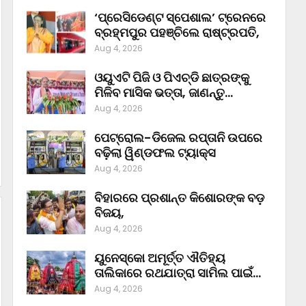
‘ପ୍ରେସିଡେଣ୍ଟ ସ୍ପେଶାଲ’ ଟ୍ରେନରେ
ବ୍ରହ୍ମପୁର ପହଞ୍ଚିଲେ ରାଷ୍ଟ୍ରପତି,
Aug 4, 2026
ଓୟୁଏଟି ପିଜି ଓ ପିଏଚ୍‌ଡି ଛାତ୍ରଙ୍କୁ
ମିଳିବ ମାସିକ ଭତ୍ତା, ଜାଣନ୍ତୁ…
Aug 4, 2026
ପେଟ୍ରୋଲ-ଡିଜେଲ ରପ୍ତାନି ଉପରେ
ବଢ଼ିଲା ୱିଣ୍ଡଫଲ ଟ୍ୟାକ୍ସ
Aug 4, 2026
ବିହାରରେ ପ୍ରଶାନ୍ତ କିଶୋରଙ୍କ ବଡ଼
ବିଜୟ,
Aug 4, 2026
ୟୁନେସ୍କୋ ଅମୂର୍ତ୍ତ ଐତିହ୍ୟ
ତାଲିକାରେ ରଥଯାତ୍ରା ସାମିଲ ପାଇଁ…
Aug 4, 2026