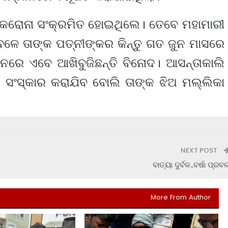
ୀ କରୋନା ସଂକ୍ରମିତ ହୋଇଥିଲେ। ତେବେ ମହାମାରୀ
ଳେ ତାଙ୍କ ପତ୍ନୀଙ୍କର କିନ୍ତୁ ଗତ ଜୁନ ମାସରେ
େ ଏବେ ଆଖିବୁଜିଛନ୍ତି ବିନୋଦ। ଆସନ୍ତାକାଲି
ସଂସ୍କାର କରାଯିବ ବୋଲି ତାଙ୍କ ଝିଅ ମଲ୍ଲିକା
NEXT POST
ବାତ୍ୟା ଦୁର୍ବଳ..ବର୍ଷା ପ୍ରବ
More From Author