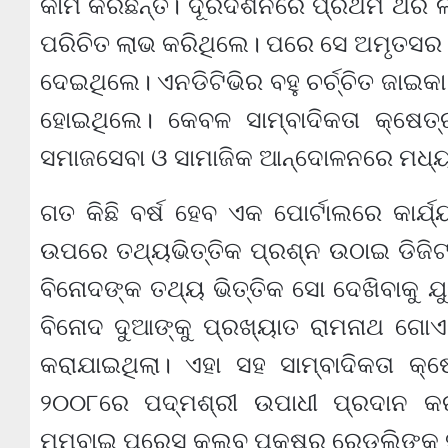
କାମ କରିଛନ୍ତି। ଦୂରଦର୍ଶନରେ ପ୍ରଥମ ଥର ଲ
ପରିଚିତ ଲାଭ କରିଥିଲେ। ପରେ ସେ ଅମୃତସର
ଦେଇଥିଲେ। ଏନଡିଟିଭିର ବହୁ ଚର୍ଚ୍ଚିତ ଜାଇକା 
ହୋଇଥିଲେ। କେବଳ ସାମ୍ବାଦିକତା କ୍ଷେତ୍ର
ସମାଜସେବା ଓ ସାମାଜିକ ଆନ୍ଦୋଳନରେ ମଧ୍ୟ 
ଗତ କିଛି ବର୍ଷ ହେବ ଏକ ପୋର୍ଟାଲରେ କାର୍ଯ୍
ଉପରେ ତଥ୍ୟଭିତ୍ତିକ ପ୍ରଶ୍ନ ଉଠାଇ ଡିଜିଟା
ବିନୋଦଙ୍କ ତଥ୍ୟ ଭିତ୍ତିକ ସୋ ଦେଖିବାକୁ ଯ
ବିନୋଦ ଦୁଆଙ୍କୁ ପ୍ରଖ୍ୟାତ ରାମନାଥ ଗୋଏଙ୍
କରାଯାଇଥିଲା। ଏହା ସହ ସାମ୍ବାଦିକତା କ
୨୦୦୮ରେ ପଦ୍ମଶ୍ରୀ ଉପାଧୀ ପ୍ରଦାନ କରାଯ
ମୁମ୍ବାଇ ପ୍ରେସ କ୍ଲବ ପକ୍ଷରୁ ରେଡଲିଙ୍କ 