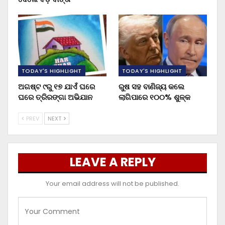
TODAY'S HIGHLIGHT
TODAY'S HIGHLIGHT
ଅଗଷ୍ଟ ୯ରୁ ୧୭ ଯାଏଁ ଘରେ
ରୁଷ ସହ ବାଣିଜ୍ୟ କଲେ
ଘରେ ତ୍ରିରଙ୍ଗା ଅଭିଯାନ
ଲାଗିପାରେ ୧୦୦% ଶୁଳ୍କ
PREV
NEXT
LEAVE A REPLY
Your email address will not be published.