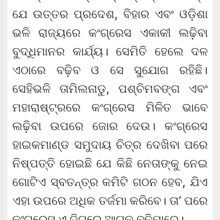
ଯେ ଉତ୍ତର ପ୍ରଦେଶ, ବିହାର ଏବଂ ଓଡ଼ିଶା
ଭଳି ରାଜ୍ୟରେ କଂଗ୍ରେସ ଏକାକୀ ଲଢ଼ିବା
ବୁଦ୍ଧିମାନର କାର୍ଯ୍ୟ। ସେମିତି ହେଲେ ଦଳ
ଏଠାରେ ବଢ଼ିବ ଓ ସେ ସୁଯୋଗ ରହିଛି।
ସେହିଭଳି ତାମିଲନାଡୁ, ପଶ୍ଚିମବଙ୍ଗ ଏବଂ
ମହାରାଷ୍ଟ୍ରରେ କଂଗ୍ରେସ ମିଳିତ ଭାବେ
ଲଢ଼ିବା ଉପରେ ଜୋର ଦେଉ। କଂଗ୍ରେସ
ହାଇକମାଣ୍ଡ ସମୁଦାୟ ଚିତ୍ର ଦେଖିବା ପରେ
ନିଷ୍ପତ୍ତି ହୋଇଛି ଯେ କିଛି ନେତାଙ୍କୁ ନେଇ
ଗୋଟିଏ ସ୍ବତନ୍ତ୍ର କମିଟି ଗଠନ ହେବ, ଯିଏ
ଏହା ଉପରେ ଅଧିକ ତର୍ଜମା କରିବେ। ତା’ ପରେ
କଂଗ୍ରେସ ଏ ଦିଗରେ ଆଗକୁ ବଢ଼ିପାରେ।