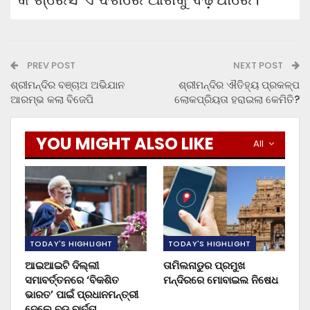
PREV POST
NEXT POST
ଶ୍ରୀମନ୍ଦିର ବଞ୍ଚାଅ ଅଭିଯାନ
ଶ୍ରୀମନ୍ଦିର ଐତିହ୍ୟ ପ୍ରକଳ୍ପ
ଆରମ୍ଭ କଲା ବିଜେପି
ଲୋକପ୍ରିୟତା ହରାଇଲା କେମିତି?
YOU MIGHT ALSO LIKE
All
TODAY'S HIGHLIGHT
TODAY'S HIGHLIGHT
ଆଇଆଇଟି ଦିଲ୍ଲୀ
ତାମିଲନାଡୁର ପ୍ରମୁଖ
ସମାବର୍ତ୍ତନରେ ‘ବିକଶିତ
ମନ୍ଦିରରେ ମୋବାଇଲ ନିଷେଧ
ଭାରତ’ ପାଇଁ ପ୍ରଧାନମନ୍ତ୍ରୀ
ଦେଲେ ବଡ଼ ବାର୍ତ୍ତା