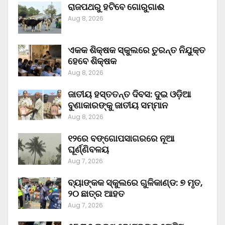
ରାଜପଥରୁ ହଟିବେ ଗୋରୁଗାଈ
Aug 8, 2026
ଏକକ ଶିକ୍ଷକ ସ୍କୁଲରେ ତୁରନ୍ତ ନିଯୁକ୍ତ
ହେବେ ଶିକ୍ଷକ
Aug 8, 2026
ଜାତୀୟ ହସ୍ତତନ୍ତ ଦିବସ: ଦୁଇ ଓଡ଼ିଆ
ବୁଣାକାରଙ୍କୁ ଜାତୀୟ ସମ୍ମାନ
Aug 8, 2026
୧୨ରେ ବଙ୍ଗୋପସାଗରରେ ନୂଆ
ଘୂର୍ଣ୍ଣିବଳୟ
Aug 7, 2026
ବ୍ୟାଙ୍କକ ସ୍କୁଲରେ ଗୁଳିକାଣ୍ଡ: ୭ ମୃତ,
୨୦ ଛାତ୍ର ଆହତ
Aug 7, 2026