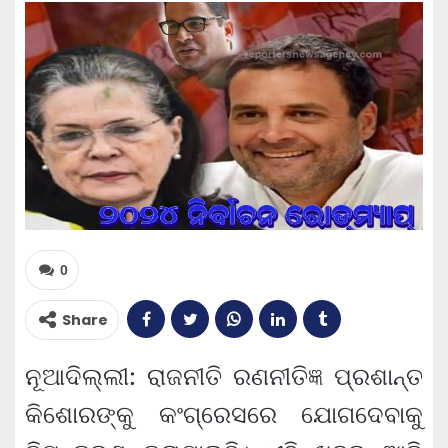
0
Share
ନୂଆଦିଲ୍ଲୀ: ରାଜନୀତି ରଣନୀତିଜ୍ଞ ପ୍ରଶାନ୍ତ
କିଶୋରଙ୍କୁ କଂଗ୍ରେସରେ ଯୋଗଦେବାକୁ