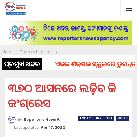
Home
Today's Highlight
ପ୍ରମୁଖ ଖବର
ଏକକ ଶିକ୍ଷକ ସ୍କୁଲରେ ତୁରନ୍ତ ନିଯୁ
୩୭୦ ଆସନରେ ଲଢ଼ିବ କି
କଂଗ୍ରେସ
TODAY'S HIGHLIGHT
ରାଜନୀତି
By
Reporters News Agency
Last updated
Apr 17, 2022