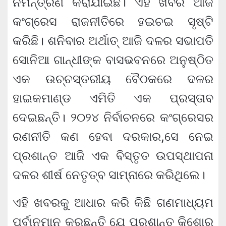
ନିମନ୍ତ୍ରଣ କରାଯାଇଛି। ଏହି ଖବର ଆଜି
କଂଗ୍ରେସ ରାଜନୀତିରେ ହଇଚଇ ସୃଷ୍ଟି
କରିଛି। ଶନିବାର ଅର୍ଥାତ୍ ଆଜି ଦଳର ସଭାପତି
ସୋନିଆ ଗାନ୍ଧୀଙ୍କ ବାସଭବନରେ ଅନୁଷ୍ଠିତ
ଏକ ଉଚ୍ଚସ୍ତରୀୟ ବୈଠକରେ ଦଳର
ହାଇକମାଣ୍ଡ ଏମିତି ଏକ ପ୍ରସ୍ତାବ
ଦେଇଛନ୍ତି। ୨୦୨୪ ନିର୍ବାଚନରେ କଂଗ୍ରେସର
ରଣନୀତି କଣ ହେବା ଦରକାର,ସେ ନେଇ
ପ୍ରଶାନ୍ତ ଆଜି ଏକ ବିସ୍ତୃତ ଉପସ୍ଥାପନା
ଦଳର ଶୀର୍ଷ ନେତୃତ୍ବ ସାମ୍ନାରେ କରିଥିଲେ।
ଏହି ଖବରକୁ ଆଧାର କରି କିଛି ଗଣମାଧ୍ୟମ
ପୂର୍ବାନୁମାନ କରୁଛନ୍ତି ଯେ ପ୍ରଶାନ୍ତ କିଶୋର