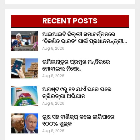
RECENT POSTS
ଆଇଆଇଟି ଦିଲ୍ଲୀ ସମାବର୍ତ୍ତନରେ
‘ବିକଶିତ ଭାରତ’ ପାଇଁ ପ୍ରଧାନମନ୍ତ୍ରୀ…
Aug 8, 2026
ତାମିଲନାଡୁର ପ୍ରମୁଖ ମନ୍ଦିରରେ
ମୋବାଇଲ ନିଷେଧ
Aug 8, 2026
ଅଗଷ୍ଟ ୯ରୁ ୧୭ ଯାଏଁ ଘରେ ଘରେ
ତ୍ରିରଙ୍ଗା ଅଭିଯାନ
Aug 8, 2026
ରୁଷ ସହ ବାଣିଜ୍ୟ କଲେ ଲାଗିପାରେ
୧୦୦% ଶୁଳ୍କ
Aug 8, 2026