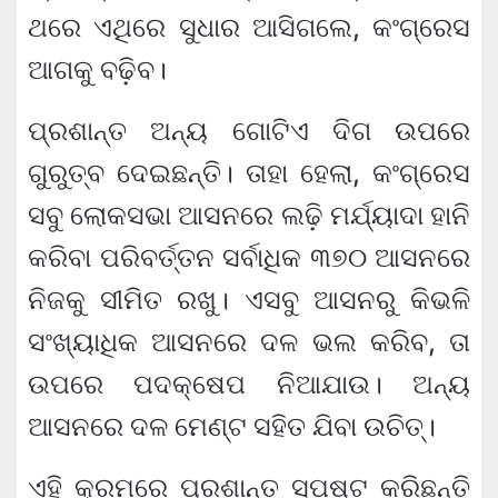
ଥରେ ଏଥିରେ ସୁଧାର ଆସିଗଲେ, କଂଗ୍ରେସ
ଆଗକୁ ବଢ଼ିବ।
ପ୍ରଶାନ୍ତ ଅନ୍ୟ ଗୋଟିଏ ଦିଗ ଉପରେ
ଗୁରୁତ୍ବ ଦେଇଛନ୍ତି। ତାହା ହେଲା, କଂଗ୍ରେସ
ସବୁ ଲୋକସଭା ଆସନରେ ଲଢ଼ି ମର୍ଯ୍ୟାଦା ହାନି
କରିବା ପରିବର୍ତ୍ତନ ସର୍ବାଧିକ ୩୭୦ ଆସନରେ
ନିଜକୁ ସୀମିତ ରଖୁ। ଏସବୁ ଆସନରୁ କିଭଳି
ସଂଖ୍ୟାଧିକ ଆସନରେ ଦଳ ଭଲ କରିବ, ତା
ଉପରେ ପଦକ୍ଷେପ ନିଆଯାଉ। ଅନ୍ୟ
ଆସନରେ ଦଳ ମେଣ୍ଟ ସହିତ ଯିବା ଉଚିତ୍।
ଏହି କ୍ରମରେ ପ୍ରଶାନ୍ତ ସ୍ପଷ୍ଟ କରିଛନ୍ତି