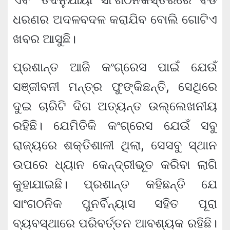
ଧରଣର ଅଦଳବଦଳ କରାଯିବ ବୋଲି ଗୋଟିଏ
ଖବର ଆସୁଛି।
ପ୍ରଶାନ୍ତ ଆଜି କଂଗ୍ରେସ ପାଇଁ ଯେଉଁ
ସଞ୍ଜୀବନୀ ମନ୍ତ୍ର ଫୁଙ୍କିଛନ୍ତି, ସେଥିରେ
ଦୁଇ ଚାରିଟି ଦିଗ ଅତ୍ୟନ୍ତ ଉଲ୍ଲେଖନୀୟ
ରହିଛି। ଯେମିତିକି କଂଗ୍ରେସ ଯେଉଁ ସବୁ
ରାଜ୍ୟରେ ଶକ୍ତିଶାଳୀ ଥିଲା, ସେସବୁ ସ୍ଥାନ
ଉପରେ ଧ୍ୟାନ କେନ୍ଦ୍ରୀଭୂତ କରିବା ଲାଗି
କୁହାଯାଇଛି। ପ୍ରଶାନ୍ତ କହିଛନ୍ତି ଯେ
ସାଂଗଠନିକ ପୁନର୍ବିନ୍ୟାସ ସହିତ ପୂରା
ବ୍ୟବସ୍ଥାରେ ପରିବର୍ତ୍ତନ ଆବଶ୍ୟକ ରହିଛି।