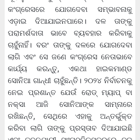
କଂଗ୍ରେସରେ ଯୋଗଦେବା ସମ୍ଭାବନାକୁ
ଏଡ଼ାଇ ଦିଆଯାଇନପାରେ। ଦଳ ତାଙ୍କୁ
ପରାମର୍ଶଦାତା ଭାବେ ବ୍ୟବହାର କରିବାକୁ
ଚାହୁଁନାହିଁ। ବରଂ ତାଙ୍କୁ ଦଳରେ ଯୋଗଦେବା
ଲାଗି ଏବଂ ସେ ଜଣେ କଂଗ୍ରେସ ନେତାଭାବେ
କାର୍ଯ୍ୟ କରନ୍ତୁ, ଏକଥା ହାଇକମାଣ୍ଡ
ସୋନିଆ ଗାନ୍ଧୀ ଚାହୁଁଛନ୍ତି। ୨୦୨୪ ନିର୍ବାଚନକୁ
ନେଇ ପ୍ରଶାନ୍ତ ଯେଉଁ ରୋଡ୍ ମ୍ୟାପ୍ ବା
ନକ୍ସା ଆଜି ସୋନିଆଙ୍କ ସାମ୍ନାରେ
ରଖିଛନ୍ତି, ସେଥିରେ ଏହାକୁ ଅନ୍ତର୍ଭୁକ୍ତ
କରିବା ଲାଗି ତାଙ୍କୁ ପ୍ରସ୍ତାବ ଦିଆଯାଇଛି
ଏବଂ ତଦନୁଯାୟୀ ସାଂଗଠନିକସ୍ତରରେ ବଡ