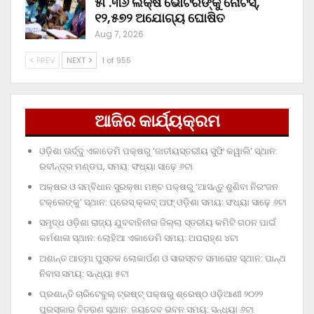
୫୮.୩୬ ଲକ୍ଷ ଭୋଟରଙ୍କୁ ନୋଟିସ୍‌,
୧୨,୫୭୨ ଅଯୋଗ୍ୟ ଘୋଷିତ
Aug 7, 2026
PREV
NEXT
1 of 955
ଆଜିର କାର୍ଯ୍ୟକ୍ରମ
ଓଡ଼ିଶା ଊର୍ଦ୍ଦୁ ଏକାଡେମି ପକ୍ଷରୁ ‘ଜାତୀୟସ୍ତରୀୟ ସୁଫି କୱାଲି’ ସ୍ଥାନ:
ରବୀନ୍ଦ୍ର ମଣ୍ଡପ, ସମୟ: ସଂଧ୍ୟା ସାଢ଼େ ୬ଟା
ଅକ୍ଷର ଓ ସମ୍ବିଧାନ ସୁରକ୍ଷା ମଞ୍ଚ ପକ୍ଷରୁ ‘ଆସନ୍ତୁ ଶୁଣିବା ନିରଂଜନ
ଟକ୍‌ଲେଙ୍କୁ’ ସ୍ଥାନ: ପ୍ରେସ୍‌ କ୍ଲବ୍‌ ଅଫ୍‌ ଓଡ଼ିଶା ସମୟ: ସଂଧ୍ୟା ସାଢ଼େ ୬ଟା
ସମୃଦ୍ଧ ଓଡ଼ିଶା ରାଜ୍ୟ ଯୁବବାହିନୀର ଜିଲ୍ଲା ସ୍ତରୀୟ କମିଟି ଗଠନ ପାଇଁ
କର୍ମଶାଳା ସ୍ଥାନ: ଲୋହିଆ ଏକାଡେମି ସମୟ: ଅପରାହ୍‌ଣ ୪ଟା
ଅଶାନ୍ତ ଆତ୍ମା ପୁସ୍ତକ ଲୋକାର୍ପଣ ଓ ସାରସ୍ବତ ସମାରୋହ ସ୍ଥାନ: ପାନ୍ଥ
ନିବାସ ସମୟ: ସନ୍ଧ୍ୟା ୫ଟା
ପ୍ରଶାନ୍ତି ଚାରିଟେବୁଲ୍‌ ଟ୍ରଷ୍ଟ୍‌ ପକ୍ଷରୁ ଶ୍ରେଷ୍ଠ ଓଡ଼ିଆଣୀ ୨୦୨୨
ପୁରସ୍କାର ବିତରଣ ସ୍ଥାନ: ଜୟଦେବ ଭବନ ସମୟ: ସନ୍ଧ୍ୟା ୬ଟା