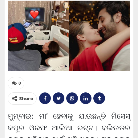
0
Share
ମୁମ୍ବାଇ: ମା’ ହେବାକୁ ଯାଉଛନ୍ତି ମିସେସ୍‌
କପୁର ଓରଫ ଆଲିଆ ଭଟ୍ଟ। ବଲିଉଡର