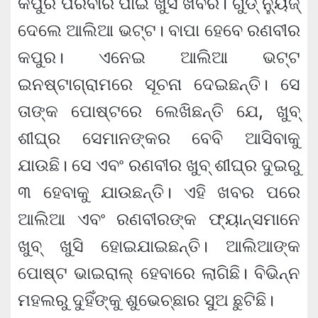
କପୁର ପରିବାର ପାଇଁ ଖୁସି ଖବର। ଗୁଡ୍ ନ୍ୟୁଜ୍
ଦେଲେ ଆଲିଆ ଭଟ୍ଟ। ବାପା ହେବେ ରଣବୀର
କପୁର। ଏନେଇ ଆଲିଆ ଭଟ୍ଟ
ଇନଷ୍ଟାଗ୍ରାମରେ ସୂଚନା ଦେଇଛନ୍ତି। ସେ
ତାଙ୍କ ପୋଷ୍ଟରେ ଲେଖିଛନ୍ତି ଯେ, ଖୁବ୍
ଶୀଘ୍ର ସେମାନଙ୍କର ବେବି ଆସିବାକୁ
ଯାଉଛି। ସେ ଏବଂ ରଣବୀର ଖୁବ୍‌ ଶୀଘ୍ର ଦୁଇରୁ
୩ ହେବାକୁ ଯାଉଛନ୍ତି। ଏହି ଖବର ପରେ
ଆଲିଆ ଏବଂ ରଣବୀରଙ୍କ ଫ୍ୟାନ୍ସମାନେ
ଖୁବ୍ ଖୁସି ହୋଇଯାଇଛନ୍ତି। ଆଲିଆଙ୍କ
ପୋଷ୍ଟ ଭାଇରାଲ୍ ହେବାରେ ଲାଗିଛି। ବିଭିନ୍ନ
ମହଲରୁ ଦୁହିଁଙ୍କୁ ଶୁଭେଚ୍ଛାର ସୁଅ ଛୁଟିଛି।