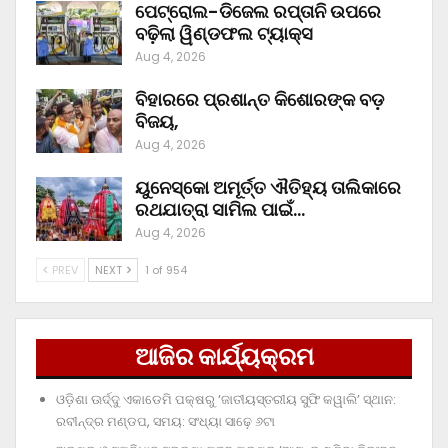
ପେଟ୍ରୋଲ-ଡିଜେଲ ରପ୍ତାନି ଉପରେ
ବଢ଼ିଲା ୱିଣ୍ଡଫଲ ଟ୍ୟାକ୍ସ
Aug 4, 2026
ବିହାରରେ ପ୍ରଶାନ୍ତ କିଶୋରଙ୍କ ବଡ଼
ବିଜୟ,
Aug 4, 2026
ୟୁନେସ୍କୋ ଅମୂର୍ତ୍ତ ଐତିହ୍ୟ ତାଲିକାରେ
ରଥଯାତ୍ରା ସାମିଲ ପାଇଁ…
Aug 4, 2026
PREV
NEXT
1 of 954
ଆଜିର କାର୍ଯ୍ୟକ୍ରମ
ଓଡ଼ିଶା ଊର୍ଦ୍ଦୁ ଏକାଡେମି ପକ୍ଷରୁ ‘ଜାତୀୟସ୍ତରୀୟ ସୁଫି କୱାଲି’ ସ୍ଥାନ:
ରବୀନ୍ଦ୍ର ମଣ୍ଡପ, ସମୟ: ସଂଧ୍ୟା ସାଢ଼େ ୬ଟା