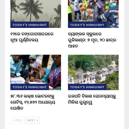
TODAY'S HIGHLIGHT
TODAY'S HIGHLIGHT
୧୨ରେ ବଙ୍ଗୋପସାଗରରେ
ବ୍ୟାଙ୍କକ ସ୍କୁଲରେ
ନୂଆ ଘୂର୍ଣ୍ଣିବଳୟ
ଗୁଳିକାଣ୍ଡ: ୭ ମୃତ, ୨୦ ଛାତ୍ର
ଆହତ
TODAY'S HIGHLIGHT
TODAY'S HIGHLIGHT
୫୮.୩୬ ଲକ୍ଷ ଭୋଟରଙ୍କୁ
ଗଜପତି ବିକାଶ ରୋଡମ୍ୟାପ୍‌କୁ
ନୋଟିସ୍‌, ୧୨,୫୭୨ ଅଯୋଗ୍ୟ
ମିଳିଲା ଗୁରୁତ୍ୱ
ଘୋଷିତ
PREV
NEXT