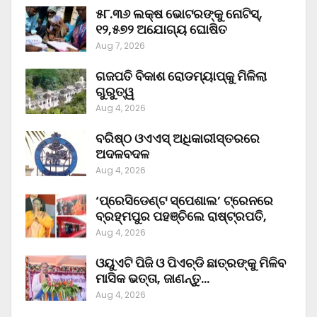
୫୮.୩୬ ଲକ୍ଷ ଭୋଟରଙ୍କୁ ନୋଟିସ୍‌,
୧୨,୫୭୨ ଅଯୋଗ୍ୟ ଘୋଷିତ
Aug 7, 2026
ଗଜପତି ବିକାଶ ରୋଡମ୍ୟାପ୍‌କୁ ମିଳିଲା
ଗୁରୁତ୍ୱ
Aug 4, 2026
ବରିଷ୍ଠ ଓଏଏସ୍‌ ଅଧିକାରୀସ୍ତରରେ
ଅଦଳବଦଳ
Aug 4, 2026
‘ପ୍ରେସିଡେଣ୍ଟ ସ୍ପେଶାଲ’ ଟ୍ରେନରେ
ବ୍ରହ୍ମପୁର ପହଞ୍ଚିଲେ ରାଷ୍ଟ୍ରପତି,
Aug 4, 2026
ଓୟୁଏଟି ପିଜି ଓ ପିଏଚ୍‌ଡି ଛାତ୍ରଙ୍କୁ ମିଳିବ
ମାସିକ ଭତ୍ତା, ଜାଣନ୍ତୁ…
Aug 4, 2026