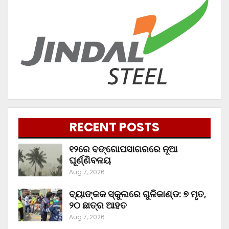
RECENT POSTS
୧୨ରେ ବଙ୍ଗୋପସାଗରରେ ନୂଆ
ଘୂର୍ଣ୍ଣିବଳୟ
Aug 7, 2026
ବ୍ୟାଙ୍କକ ସ୍କୁଲରେ ଗୁଳିକାଣ୍ଡ: ୭ ମୃତ,
୨୦ ଛାତ୍ର ଆହତ
Aug 7, 2026