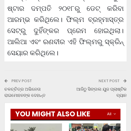
ଷ୍ଟାର ଦମ୍ପତି ୨୦୧୮ରୁ ଡେଟ୍ କରିବା
ଆରମ୍ଭ କରିଥିଲେ। ଫିଲ୍ମ ବ୍ରହ୍ମାସ୍ତ୍ର
ସେଟ୍‌ରୁ ଦୁହିଁଙ୍କର ପ୍ରେମ ହୋଇଥିଲା।
ଆଲିଆ ଏବଂ ରଣବୀର ଏହି ଫିଲ୍ମରୁ ସ୍କ୍ରିନ୍
ସେୟାର କରିଥିଲେ।
PREV POST
NEXT POST
ଚଳଚ୍ଚିତ୍ର ଅଭିନେତା
ଆଜିଠୁ ସିଙ୍ଗଲ ୟୁଜ ପ୍ଲାଷ୍ଟିକ
ରାଇମୋହନଙ୍କ ଦେହାନ୍ତ
ବ୍ୟାନ
YOU MIGHT ALSO LIKE
All