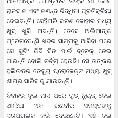
ଆଲିଆଙ୍କ ପୋଷ୍ଟରେ ତାଙ୍କ ମା ସୋନି
ରାଜଦାନ ଏବଂ ନଣନ୍ଦ ରିଦ୍ଧିମା ପ୍ରତିକ୍ରିୟା
ଦେଇଛନ୍ତି। ସେହିପରି କରଣ ଜୋହାର ମଧ୍ୟ
ଖୁବ୍ ଖୁସି ଅଛନ୍ତି। ତେବେ ଅଲିଆଙ୍କ
ପ୍ରେଗନେନ୍ସି ଖବର ସାମ୍ନାକୁ ଆସିବା ପରେ
ସେ ସୁଟିଂ କିଛି ଦିନ ପାଇଁ ବ୍ରେକ୍ ନେଇ
ପାରନ୍ତି ବୋଲି ଚର୍ଚ୍ଚା ହେଉଛି। ସେ ତାଙ୍କର
ହଲିଉଡର ଡେବ୍ୟୁ ପ୍ରୋଜେକ୍ଟ ମଧ୍ୟ ଖୁବ୍
ଶୀଘ୍ର ସାରିବାକୁ ଯାଉଛନ୍ତି।
ବିବାହର ଦୁଇ ମାସ ପରେ ଗୁଡ୍ ନ୍ୟୁଜ୍ ଦେଇ
ଆଲିଆ ଏବଂ ରଣବୀର ସମସ୍ତଙ୍କୁ
ସରପ୍ରାଇଜ୍ କରି ଦେଇଛନ୍ତି। ଏହି ଦୁଇ