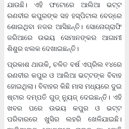
ଯାଉଛି। ଏହି ଫଟୋରେ ଆଲିଆ ଭଟ୍ଟ
ରଣବୀର କପୁରଙ୍କ ସହ ହସ୍ପିଟାଲ ବେଡ୍‌ରେ
ଶୋଇଥିବା ନଜର ଆସିଛନ୍ତି। ସୋନୋଗ୍ରାଫି
ଜରିଆରେ ଉଭୟ ସେମାନଙ୍କର ଆଗାମୀ
ଶିଶୁର ଝଲକ ଦେଖାଇଛନ୍ତି।
ପ୍ରକାଶ ଥାଉକି, ଚଳିତ ବର୍ଷ ଏପ୍ରିଲ ୧୪ରେ
ରଣବୀର କପୁର ଓ ଆଲିଆ ଭଟ୍ଟଙ୍କ ବିବାହ
ହୋଇଥିଲା। ବିବାହର କିଛି ମାସ ମଧ୍ୟରେ ଦୁଇ
ଷ୍ଟାର ଦମ୍ପତି ଗୁଡ୍ ନ୍ୟୁଜ୍ ଦେଇଛନ୍ତି। ଏହି
ଖବର ପରେ ଉଭୟ କପୁର ଓ ଭଟ୍ଟ
ପରିବାରରେ ଖୁସିର ଲହରି ଖେଳିଯାଇଛି।