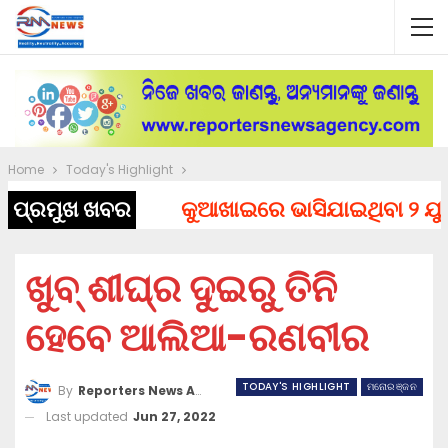
Home
Today's Highlight
ପ୍ରମୁଖ ଖବର
କୁଆଖାଇରେ ଭାସିଯାଇଥିବା ୨ ଯୁବକଙ
ଖୁବ୍ ଶୀଘ୍ର ଦୁଇରୁ ତିନି
ହେବେ ଆଲିଆ-ରଣବୀର
TODAY'S HIGHLIGHT
ମନୋରଞ୍ଜନ
By
Reporters News Agency
Last updated
Jun 27, 2022