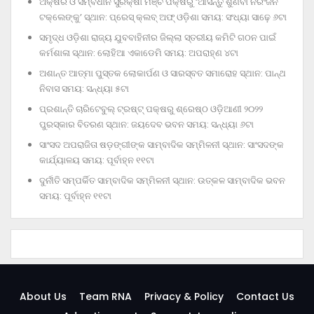
ଅକ୍ଷର ଓ ସମ୍ବିଧାନ ସୁରକ୍ଷା ମଞ୍ଚ ପକ୍ଷରୁ ‘ଆସନ୍ତୁ ଶୁଣିବା ନିରଂଜନ
ଟକ୍‌ଲେଙ୍କୁ’ ସ୍ଥାନ: ପ୍ରେସ୍‌ କ୍ଲବ୍‌ ଅଫ୍‌ ଓଡ଼ିଶା ସମୟ: ସଂଧ୍ୟା ସାଢ଼େ ୬ଟା
ସମୃଦ୍ଧ ଓଡ଼ିଶା ରାଜ୍ୟ ଯୁବବାହିନୀର ଜିଲ୍ଲା ସ୍ତରୀୟ କମିଟି ଗଠନ ପାଇଁ
କର୍ମଶାଳା ସ୍ଥାନ: ଲୋହିଆ ଏକାଡେମି ସମୟ: ଅପରାହ୍‌ଣ ୪ଟା
ଅଶାନ୍ତ ଆତ୍ମା ପୁସ୍ତକ ଲୋକାର୍ପଣ ଓ ସାରସ୍ବତ ସମାରୋହ ସ୍ଥାନ: ପାନ୍ଥ
ନିବାସ ସମୟ: ସନ୍ଧ୍ୟା ୫ଟା
ପ୍ରଶାନ୍ତି ଚାରିଟେବୁଲ୍‌ ଟ୍ରଷ୍ଟ୍‌ ପକ୍ଷରୁ ଶ୍ରେଷ୍ଠ ଓଡ଼ିଆଣୀ ୨୦୨୨
ପୁରସ୍କାର ବିତରଣ ସ୍ଥାନ: ଜୟଦେବ ଭବନ ସମୟ: ସନ୍ଧ୍ୟା ୬ଟା
ସାଂସଦ ଅପରାଜିତା ଷଡ଼ଙ୍ଗୀଙ୍କ ସାମ୍ବାଦିକ ସମ୍ମିଳନୀ ସ୍ଥାନ: ସାଂସଦଙ୍କ
କାର୍ଯ୍ୟାଳୟ ସମୟ: ପୂର୍ବାହ୍ନ ୧୧ଟା
ଦୁର୍ନୀତି ସମ୍ପର୍କିତ ସାମ୍ବାଦିକ ସମ୍ମିଳନୀ ସ୍ଥାନ: ଉତ୍କଳ ସାମ୍ବାଦିକ ଭବନ
ସମୟ: ପୂର୍ବାହ୍ନ ୧୧ଟା
About Us
Team RNA
Privacy & Policy
Contact Us