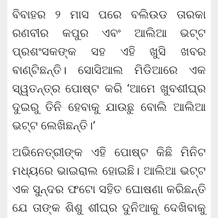
ବିବାହର ୨ ମାସ ପରେ ବଲିଉଡ ତାରକା
ରଣବୀର କପୁର ଏବଂ ଆଲିଆ ଭଟ୍ଟ
ପ୍ରଶଂସକଙ୍କ ସହ ଏହି ଖୁସି ଖବର
ବାଣ୍ଟିଛନ୍ତି। ସୋସିଆଲ ମିଡିଆରେ ଏକ
ସ୍ୱତନ୍ତ୍ର ପୋଷ୍ଟ କରି ‘ଆମେ ଖୁବଶୀଘ୍ର
ଦୁଇରୁ ତିନି ହେବାକୁ ଯାଉଛୁ ବୋଲି ଆଲିଆ
ଭଟ୍ଟ ଲେଖିଛନ୍ତି।’
ଅଭିନେତ୍ରୀଙ୍କ ଏହି ପୋଷ୍ଟ କିଛି ମିନିଟ
ମଧ୍ୟରେ ଭାଇରାଲ ହୋଇଛି। ଆଲିଆ ଭଟ୍ଟ
ଏକ ସୁନ୍ଦର ଫଟୋ ସହିତ ଘୋଷଣା କରିଛନ୍ତି
ଯେ ତାଙ୍କ ଶିଶୁ ଶୀଘ୍ର ଦୁନିଆକୁ ଦେଖିବାକୁ