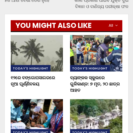
୫ଜି ଆଉ ବେଶୀ ଡେରି ନୁହେଁ
କାଲି ପ୍ରକାଶ ପାଇବ ଯୁକ୍ତ ଦୁଇ
ବିଜ୍ଞାନ ଓ ବାଣିଜ୍ୟ ପରୀକ୍ଷା ଫଳ
YOU MIGHT ALSO LIKE
All
TODAY'S HIGHLIGHT
TODAY'S HIGHLIGHT
୧୨ରେ ବଙ୍ଗୋପସାଗରରେ
ବ୍ୟାଙ୍କକ ସ୍କୁଲରେ
ନୂଆ ଘୂର୍ଣ୍ଣିବଳୟ
ଗୁଳିକାଣ୍ଡ: ୭ ମୃତ, ୨୦ ଛାତ୍ର
ଆହତ
TODAY'S HIGHLIGHT
TODAY'S HIGHLIGHT