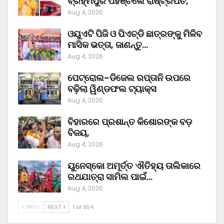
ବ୍ରହ୍ମପୁର ପହଞ୍ଚିଲେ ରାଷ୍ଟ୍ରପତି,
Aug 4, 2026
ଓୟୁଏଟି ପିଜି ଓ ପିଏଚ୍‌ଡି ଛାତ୍ରଙ୍କୁ ମିଳିବ
ମାସିକ ଭତ୍ତା, ଜାଣନ୍ତୁ…
Aug 4, 2026
ପେଟ୍ରୋଲ-ଡିଜେଲ ରପ୍ତାନି ଉପରେ
ବଢ଼ିଲା ୱିଣ୍ଡଫଲ ଟ୍ୟାକ୍ସ
Aug 4, 2026
ବିହାରରେ ପ୍ରଶାନ୍ତ କିଶୋରଙ୍କ ବଡ଼
ବିଜୟ,
Aug 4, 2026
ୟୁନେସ୍କୋ ଅମୂର୍ତ୍ତ ଐତିହ୍ୟ ତାଲିକାରେ
ରଥଯାତ୍ରା ସାମିଲ ପାଇଁ…
Aug 4, 2026
PREV
NEXT
1 of 954