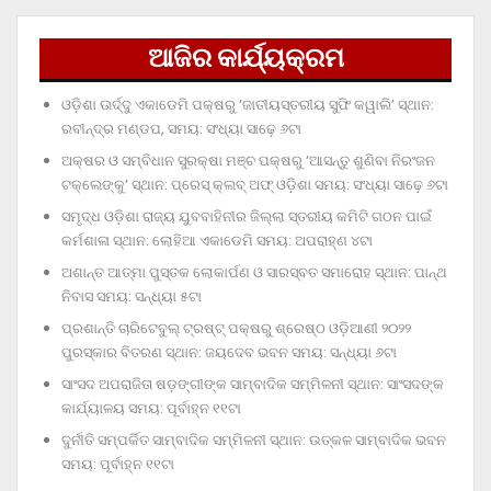
ଆଜିର କାର୍ଯ୍ୟକ୍ରମ
ଓଡ଼ିଶା ଊର୍ଦ୍ଦୁ ଏକାଡେମି ପକ୍ଷରୁ ‘ଜାତୀୟସ୍ତରୀୟ ସୁଫି କୱାଲି’ ସ୍ଥାନ:
ରବୀନ୍ଦ୍ର ମଣ୍ଡପ, ସମୟ: ସଂଧ୍ୟା ସାଢ଼େ ୬ଟା
ଅକ୍ଷର ଓ ସମ୍ବିଧାନ ସୁରକ୍ଷା ମଞ୍ଚ ପକ୍ଷରୁ ‘ଆସନ୍ତୁ ଶୁଣିବା ନିରଂଜନ
ଟକ୍‌ଲେଙ୍କୁ’ ସ୍ଥାନ: ପ୍ରେସ୍‌ କ୍ଲବ୍‌ ଅଫ୍‌ ଓଡ଼ିଶା ସମୟ: ସଂଧ୍ୟା ସାଢ଼େ ୬ଟା
ସମୃଦ୍ଧ ଓଡ଼ିଶା ରାଜ୍ୟ ଯୁବବାହିନୀର ଜିଲ୍ଲା ସ୍ତରୀୟ କମିଟି ଗଠନ ପାଇଁ
କର୍ମଶାଳା ସ୍ଥାନ: ଲୋହିଆ ଏକାଡେମି ସମୟ: ଅପରାହ୍‌ଣ ୪ଟା
ଅଶାନ୍ତ ଆତ୍ମା ପୁସ୍ତକ ଲୋକାର୍ପଣ ଓ ସାରସ୍ବତ ସମାରୋହ ସ୍ଥାନ: ପାନ୍ଥ
ନିବାସ ସମୟ: ସନ୍ଧ୍ୟା ୫ଟା
ପ୍ରଶାନ୍ତି ଚାରିଟେବୁଲ୍‌ ଟ୍ରଷ୍ଟ୍‌ ପକ୍ଷରୁ ଶ୍ରେଷ୍ଠ ଓଡ଼ିଆଣୀ ୨୦୨୨
ପୁରସ୍କାର ବିତରଣ ସ୍ଥାନ: ଜୟଦେବ ଭବନ ସମୟ: ସନ୍ଧ୍ୟା ୬ଟା
ସାଂସଦ ଅପରାଜିତା ଷଡ଼ଙ୍ଗୀଙ୍କ ସାମ୍ବାଦିକ ସମ୍ମିଳନୀ ସ୍ଥାନ: ସାଂସଦଙ୍କ
କାର୍ଯ୍ୟାଳୟ ସମୟ: ପୂର୍ବାହ୍ନ ୧୧ଟା
ଦୁର୍ନୀତି ସମ୍ପର୍କିତ ସାମ୍ବାଦିକ ସମ୍ମିଳନୀ ସ୍ଥାନ: ଉତ୍କଳ ସାମ୍ବାଦିକ ଭବନ
ସମୟ: ପୂର୍ବାହ୍ନ ୧୧ଟା