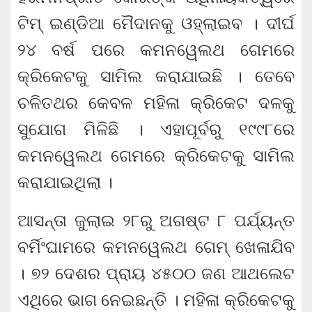
ଟିମ୍ ଇଣ୍ଡିଆ ମୈଦାନକୁ ଓହ୍ଲାଇବ । ଦୀର୍ଘ
୨୪ ବର୍ଷ ପରେ କମନୱେଲଥ ଗେମରେ
କ୍ରିକେଟକୁ ସାମିଲ କରାଯାଇଛି । ତେବେ
ଚଳିତଥର କେବଳ ମହିଳା କ୍ରିକେଟ ଦଳକୁ
ସୁଯୋଗ ମିଳିଛି । ଏହାପୂର୍ବରୁ ୧୯୯୮ରେ
କମନୱେଲଥ ଗେମରେ କ୍ରିକେଟକୁ ସାମିଲ
କରାଯାଇଥିଲା ।
ଆସନ୍ତା ଜୁଲାଇ ୨୮ରୁ ଅଗଷ୍ଟ ୮ ପର୍ଯ୍ୟନ୍ତ
ବର୍ମିଂଘାମରେ କମନୱେଲଥ ଗେମ୍ ଖେଳାଯିବ
। ୭୨ ଦେଶର ପ୍ରାୟ ୪୫୦୦ ଜଣ ଆଥଲେଟ
ଏଥିରେ ଭାଗ ନେଇଛନ୍ତି । ମହିଳା କ୍ରିକେଟକୁ