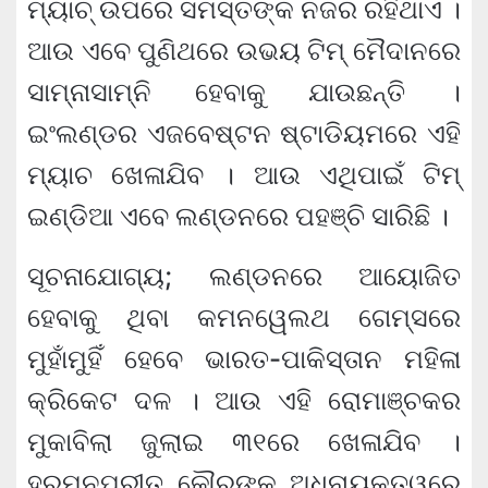
ମ୍ୟାଚ୍ ଉପରେ ସମସ୍ତଙ୍କ ନଜର ରହିଥାଏ ।
ଆଉ ଏବେ ପୁଣିଥରେ ଉଭୟ ଟିମ୍ ମୈଦାନରେ
ସାମ୍ନାସାମ୍ନି ହେବାକୁ ଯାଉଛନ୍ତି ।
ଇଂଲଣ୍ଡର ଏଜବେଷ୍ଟନ ଷ୍ଟାଡିୟମରେ ଏହି
ମ୍ୟାଚ ଖେଳାଯିବ । ଆଉ ଏଥିପାଇଁ ଟିମ୍
ଇଣ୍ଡିଆ ଏବେ ଲଣ୍ଡନରେ ପହଞ୍ଚି ସାରିଛି ।
ସୂଚନାଯୋଗ୍ୟ; ଲଣ୍ଡନରେ ଆୟୋଜିତ
ହେବାକୁ ଥିବା କମନୱେଲଥ ଗେମ୍ସରେ
ମୁହାଁମୁହିଁ ହେବେ ଭାରତ-ପାକିସ୍ତାନ ମହିଳା
କ୍ରିକେଟ ଦଳ । ଆଉ ଏହି ରୋମାଞ୍ଚକର
ମୁକାବିଲା ଜୁଲାଇ ୩୧ରେ ଖେଳାଯିବ ।
ହରମନପ୍ରୀତ କୌରଙ୍କ ଅଧିନାୟକତ୍ୱରେ