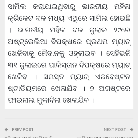
ସାମିଲ କରାଯାଇଥିବାରୁ ଭାରତୀୟ ମହିଳା
କ୍ରିକେଟ ଦଳ ମଧ୍ୟ ଏଥିରେ ସାମିଲ ହୋଇଛି
। ଭାରତୀୟ ମହିଳା ଦଳ ଜୁଲାଇ ୨୯ରେ
ଅଷ୍ଟ୍ରେଲିଆ ବିପକ୍ଷରେ ପ୍ରଥମ ମ୍ୟାଚ୍
ଖେଳିବାକୁ ମୈଦାନକୁ ଓହ୍ଲାଇବ । ସେହିଭଳି
୩୧ ଜୁଲାଇରେ ପାକିସ୍ତାନ ବିପକ୍ଷରେ ମ୍ୟାଚ୍
ଖେଳିବ । ସମସ୍ତ ମ୍ୟାଚ୍ ଏଜବେଷ୍ଟନ
ଷ୍ଟାଡିୟମରେ ଖେଳାଯିବ । ୭ ଅଗଷ୍ଟରେ
ଫାଇନାଲ ମୁକାବିଲା ଖେଳାଯିବ ।
PREV POST
NEXT POST