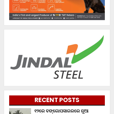
RECENT POSTS
୧୨ରେ ବଙ୍ଗୋପସାଗରରେ ନୂଆ