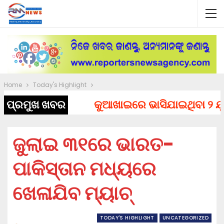
Home
Today's Highlight
ପ୍ରମୁଖ ଖବର
କୁଆଖାଇରେ ଭାସିଯାଇଥିବା ୨ ଯୁବ
ଜୁଲାଇ ୩୧ରେ ଭାରତ-
ପାକିସ୍ତାନ ମଧ୍ୟରେ
ଖେଳାଯିବ ମ୍ୟାଚ୍
TODAY'S HIGHLIGHT
UNCATEGORIZED