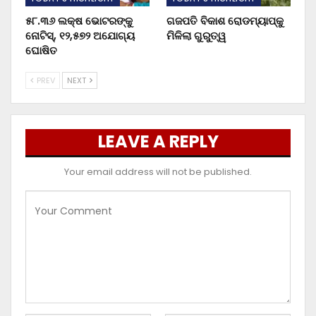
୫୮.୩୬ ଲକ୍ଷ ଭୋଟରଙ୍କୁ
ଗଜପତି ବିକାଶ ରୋଡମ୍ୟାପ୍‌କୁ
ନୋଟିସ୍‌, ୧୨,୫୭୨ ଅଯୋଗ୍ୟ
ମିଳିଲା ଗୁରୁତ୍ୱ
ଘୋଷିତ
PREV
NEXT
LEAVE A REPLY
Your email address will not be published.