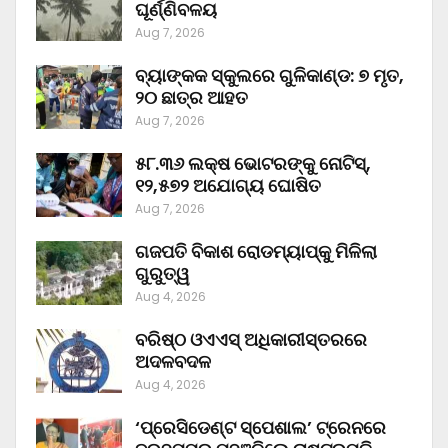
ଘୂର୍ଣ୍ଣିବଳୟ
Aug 7, 2026
ବ୍ୟାଙ୍କକ ସ୍କୁଲରେ ଗୁଳିକାଣ୍ଡ: ୭ ମୃତ,
୨୦ ଛାତ୍ର ଆହତ
Aug 7, 2026
୫୮.୩୬ ଲକ୍ଷ ଭୋଟରଙ୍କୁ ନୋଟିସ୍‌,
୧୨,୫୭୨ ଅଯୋଗ୍ୟ ଘୋଷିତ
Aug 7, 2026
ଗଜପତି ବିକାଶ ରୋଡମ୍ୟାପ୍‌କୁ ମିଳିଲା
ଗୁରୁତ୍ୱ
Aug 4, 2026
ବରିଷ୍ଠ ଓଏଏସ୍‌ ଅଧିକାରୀସ୍ତରରେ
ଅଦଳବଦଳ
Aug 4, 2026
‘ପ୍ରେସିଡେଣ୍ଟ ସ୍ପେଶାଲ’ ଟ୍ରେନରେ