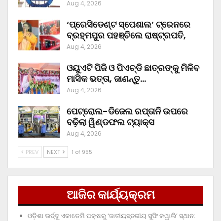
Aug 4, 2026
‘ପ୍ରେସିଡେଣ୍ଟ ସ୍ପେଶାଲ’ ଟ୍ରେନରେ
ବ୍ରହ୍ମପୁର ପହଞ୍ଚିଲେ ରାଷ୍ଟ୍ରପତି,
Aug 4, 2026
ଓୟୁଏଟି ପିଜି ଓ ପିଏଚ୍‌ଡି ଛାତ୍ରଙ୍କୁ ମିଳିବ
ମାସିକ ଭତ୍ତା, ଜାଣନ୍ତୁ…
Aug 4, 2026
ପେଟ୍ରୋଲ-ଡିଜେଲ ରପ୍ତାନି ଉପରେ
ବଢ଼ିଲା ୱିଣ୍ଡଫଲ ଟ୍ୟାକ୍ସ
Aug 4, 2026
PREV
NEXT
1 of 955
ଆଜିର କାର୍ଯ୍ୟକ୍ରମ
ଓଡ଼ିଶା ଊର୍ଦ୍ଦୁ ଏକାଡେମି ପକ୍ଷରୁ ‘ଜାତୀୟସ୍ତରୀୟ ସୁଫି କୱାଲି’ ସ୍ଥାନ: