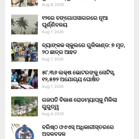
Aug 8, 2026
୧୨ରେ ବଙ୍ଗୋପସାଗରରେ ନୂଆ
ଘୂର୍ଣ୍ଣିବଳୟ
Aug 7, 2026
ବ୍ୟାଙ୍କକ ସ୍କୁଲରେ ଗୁଳିକାଣ୍ଡ: ୭ ମୃତ,
୨୦ ଛାତ୍ର ଆହତ
Aug 7, 2026
୫୮.୩୬ ଲକ୍ଷ ଭୋଟରଙ୍କୁ ନୋଟିସ୍‌,
୧୨,୫୭୨ ଅଯୋଗ୍ୟ ଘୋଷିତ
Aug 7, 2026
ଗଜପତି ବିକାଶ ରୋଡମ୍ୟାପ୍‌କୁ ମିଳିଲା
ଗୁରୁତ୍ୱ
Aug 4, 2026
ବରିଷ୍ଠ ଓଏଏସ୍‌ ଅଧିକାରୀସ୍ତରରେ
ଅଦଳବଦଳ