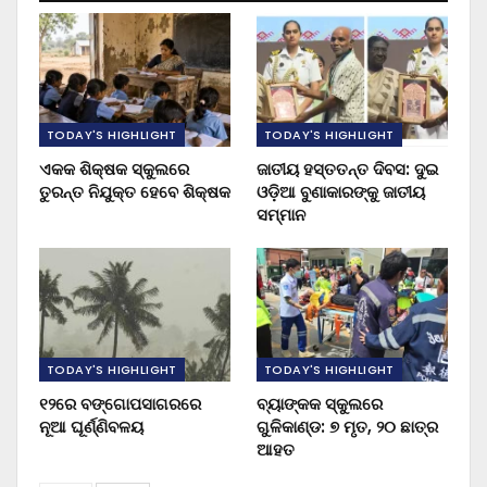
TODAY'S HIGHLIGHT
TODAY'S HIGHLIGHT
ଏକକ ଶିକ୍ଷକ ସ୍କୁଲରେ
ଜାତୀୟ ହସ୍ତତନ୍ତ ଦିବସ: ଦୁଇ
ତୁରନ୍ତ ନିଯୁକ୍ତ ହେବେ ଶିକ୍ଷକ
ଓଡ଼ିଆ ବୁଣାକାରଙ୍କୁ ଜାତୀୟ
ସମ୍ମାନ
TODAY'S HIGHLIGHT
TODAY'S HIGHLIGHT
୧୨ରେ ବଙ୍ଗୋପସାଗରରେ
ବ୍ୟାଙ୍କକ ସ୍କୁଲରେ
ନୂଆ ଘୂର୍ଣ୍ଣିବଳୟ
ଗୁଳିକାଣ୍ଡ: ୭ ମୃତ, ୨୦ ଛାତ୍ର
ଆହତ