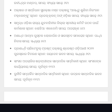
ରବୀନ୍ଦ୍ର ମଣ୍ଡପ, ସମୟ: ସଂଧ୍ୟା ସାଢ଼େ ୬ଟା
ଅକ୍ଷର ଓ ସମ୍ବିଧାନ ସୁରକ୍ଷା ମଞ୍ଚ ପକ୍ଷରୁ ‘ଆସନ୍ତୁ ଶୁଣିବା ନିରଂଜନ
ଟକ୍‌ଲେଙ୍କୁ’ ସ୍ଥାନ: ପ୍ରେସ୍‌ କ୍ଲବ୍‌ ଅଫ୍‌ ଓଡ଼ିଶା ସମୟ: ସଂଧ୍ୟା ସାଢ଼େ ୬ଟା
ସମୃଦ୍ଧ ଓଡ଼ିଶା ରାଜ୍ୟ ଯୁବବାହିନୀର ଜିଲ୍ଲା ସ୍ତରୀୟ କମିଟି ଗଠନ ପାଇଁ
କର୍ମଶାଳା ସ୍ଥାନ: ଲୋହିଆ ଏକାଡେମି ସମୟ: ଅପରାହ୍‌ଣ ୪ଟା
ଅଶାନ୍ତ ଆତ୍ମା ପୁସ୍ତକ ଲୋକାର୍ପଣ ଓ ସାରସ୍ବତ ସମାରୋହ ସ୍ଥାନ: ପାନ୍ଥ
ନିବାସ ସମୟ: ସନ୍ଧ୍ୟା ୫ଟା
ପ୍ରଶାନ୍ତି ଚାରିଟେବୁଲ୍‌ ଟ୍ରଷ୍ଟ୍‌ ପକ୍ଷରୁ ଶ୍ରେଷ୍ଠ ଓଡ଼ିଆଣୀ ୨୦୨୨
ପୁରସ୍କାର ବିତରଣ ସ୍ଥାନ: ଜୟଦେବ ଭବନ ସମୟ: ସନ୍ଧ୍ୟା ୬ଟା
ସାଂସଦ ଅପରାଜିତା ଷଡ଼ଙ୍ଗୀଙ୍କ ସାମ୍ବାଦିକ ସମ୍ମିଳନୀ ସ୍ଥାନ: ସାଂସଦଙ୍କ
କାର୍ଯ୍ୟାଳୟ ସମୟ: ପୂର୍ବାହ୍ନ ୧୧ଟା
ଦୁର୍ନୀତି ସମ୍ପର୍କିତ ସାମ୍ବାଦିକ ସମ୍ମିଳନୀ ସ୍ଥାନ: ଉତ୍କଳ ସାମ୍ବାଦିକ ଭବନ
ସମୟ: ପୂର୍ବାହ୍ନ ୧୧ଟା