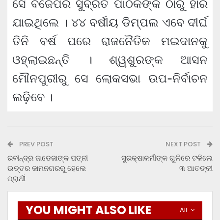
ସେ ବିଜେପିର ସୁବ୍ରତ ପାଠକଙ୍କ ଠାରୁ ହାରି
ଯାଇଥିଲେ । ୪୪ ବର୍ଷୀୟ ଡିମ୍ପଲ ଏବେ ଦୀର୍ଘ
ତିନି ବର୍ଷ ପରେ ରାଜନୈତିକ ମଇଦାନକୁ
ଓହ୍ଲାଇଛନ୍ତି । ଶ୍ୱଶୁରଙ୍କ ଆସନ
ମୌନପୁରୀରୁ ସେ ଲୋକସଭା ଉପ-ନିର୍ବାଚନ
ଲଢ଼ିବେ ।
PREV POST
NEXT POST
ରବୀନ୍ଦ୍ର ଜାଡେଜାଙ୍କ ପତ୍ନୀ
ସୁରକ୍ଷାକର୍ମୀଙ୍କ ଗୁଳିରେ ଟଳିଲେ
ଉତ୍ତର ଜାମନଗରରୁ ହେଲେ
୩ ଆତଙ୍କୀ
ପ୍ରାର୍ଥୀ
YOU MIGHT ALSO LIKE
All