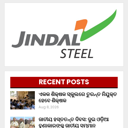
RECENT POSTS
ଏକକ ଶିକ୍ଷକ ସ୍କୁଲରେ ତୁରନ୍ତ ନିଯୁକ୍ତ
ହେବେ ଶିକ୍ଷକ
Aug 8, 2026
ଜାତୀୟ ହସ୍ତତନ୍ତ ଦିବସ: ଦୁଇ ଓଡ଼ିଆ
ବୁଣାକାରଙ୍କୁ ଜାତୀୟ ସମ୍ମାନ