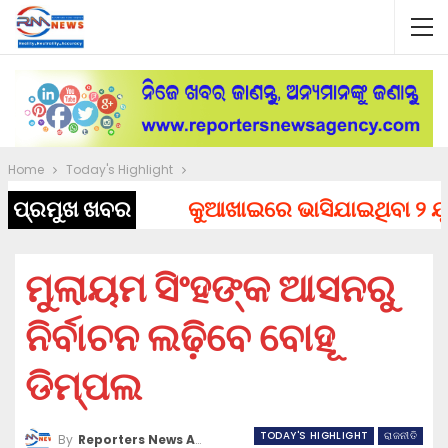
Home
Today's Highlight
ପ୍ରମୁଖ ଖବର
କୁଆଖାଇରେ ଭାସିଯାଇଥିବା ୨ ଯୁବକ
ମୁଲାୟମ ସିଂହଙ୍କ ଆସନରୁ
ନିର୍ବାଚନ ଲଢ଼ିବେ ବୋହୂ
ଡିମ୍ପଲ
TODAY'S HIGHLIGHT
ରାଜନୀତି
By
Reporters News Agency