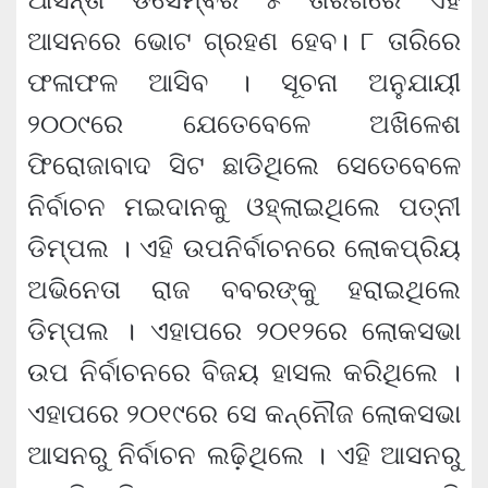
ଆସନରେ ଭୋଟ ଗ୍ରହଣ ହେବ। ୮ ତାରିରେ
ଫଳାଫଳ ଆସିବ । ସୂଚନା ଅନୁଯାୟୀ
୨୦୦୯ରେ ଯେତେବେଳେ ଅଖିଳେଶ
ଫିରୋଜାବାଦ ସିଟ ଛାଡିଥିଲେ ସେତେବେଳେ
ନିର୍ବାଚନ ମଇଦାନକୁ ଓହ୍ଲାଇଥିଲେ ପତ୍ନୀ
ଡିମ୍ପଲ । ଏହି ଉପନିର୍ବାଚନରେ ଲୋକପ୍ରିୟ
ଅଭିନେତା ରାଜ ବବରଙ୍କୁ ହରାଇଥିଲେ
ଡିମ୍ପଲ । ଏହାପରେ ୨୦୧୨ରେ ଲୋକସଭା
ଉପ ନିର୍ବାଚନରେ ବିଜୟ ହାସଲ କରିଥିଲେ ।
ଏହାପରେ ୨୦୧୯ରେ ସେ କନ୍ନୌଜ ଲୋକସଭା
ଆସନରୁ ନିର୍ବାଚନ ଲଢ଼ିଥିଲେ । ଏହି ଆସନରୁ