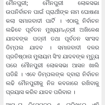
ମୈନପୁରୀ; ମୈନପୁରୀ ଲୋକସଭା
ଉପନିର୍ବାଚନ ପାଇଁ ପ୍ରାର୍ଥୀଙ୍କ ନାମ ଘୋଷଣା
କଲା ସମାଜବାଦୀ ପାର୍ଟି । ଏଠାରୁ ନିର୍ବାଚନ
ଲଢିବେ ପୂର୍ବତନ ମୁଖ୍ୟମନ୍ତ୍ରୀ ଅଖିଳେଶ
ଯାଦବଙ୍କ ପତ୍ନୀ ତଥା ପୂର୍ବତନ ସାଂସଦ
ଡିମ୍ପଲ ଯାଦବ । ସମାଜବାଦୀ ଦଳର
ପ୍ରତିଷ୍ଠାତା ମୁଲାୟମ ସିଂହ ଯାଦବଙ୍କ ମୃତ୍ୟୁ
ପରେ ମୌନପୁରୀ ଲୋକସଭା ଆସନ ଖାଲି
ପଡିଛି । ଏବେ ଡିମ୍ପଲଙ୍କ ଦ୍ବାରା ନିର୍ବାଚନ
ଲଢି ମୈନପୁରୀକୁ ନିଜ କବଜାରେ ରଖିବାକୁ
ପ୍ରୟାସ କରିବ ଯାଦବ ପରିବାର ।
ଆସନ୍ତା ଡିସେମ୍ବର ୫ ତାରିଖରେ ଏହି