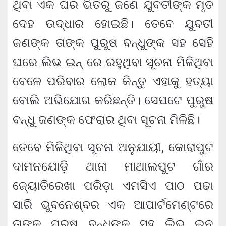
ଥିବା ଏକ ଘର ଭିତରୁ ଜଣେ ଯୁବତୀଙ୍କ ମୃତ
ଦେହ ଉଦ୍ଧାର ହୋଇଛି। ତେବେ ଯୁବତୀ
ଜଣଙ୍କ ତାଙ୍କ ପୁରୁଷ ବନ୍ଧୁଙ୍କ ସହ ସେହି
ଘରେ ଲିଭ ଇନ୍ ରେ ରହୁଥିବା ସୂଚନା ମିଳିଥିବା
ବେଳେ ପରିବାର ଲୋକ କିନ୍ତୁ ଏହାକୁ ହତ୍ୟା
ବୋଲି ଅଭିଯୋଗ କରିଛନ୍ତି। ସେପଟେ ପୁରୁଷ
ବନ୍ଧୁ ଜଣଙ୍କ ଫେରାର ଥିବା ସୂଚନା ମିଳିଛି।
ତେବେ ମିଳିଥିବା ସୂଚନା ଅନୁଯାୟୀ, କୋରାପୁଟ
ଦାମନଯୋଡ଼ି ଥାନା ମାଥାଲପୁଟ ଗାଁର
ଜ୍ୟୋତିରେଖା ପରିଡ଼ା ଏମସିଏ ପାଠ ପଢା
ସାରି ଭୁବନେଶ୍ବର ଏକ ଆପାର୍ଟମେଣ୍ଟରେ
ତାଙ୍କ ପୁରୁଷ ବନ୍ଧୁଙ୍କ ସହ ଲିଭ ଇନ