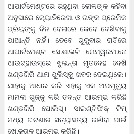
ଆପାର୍ଟମେଣ୍ଟରେ ରହୁଥିବା ଲୋକଙ୍କ କହିବା
ଅନୁସାରେ ଜ୍ୟୋତିରେଖା ଓ ତାଙ୍କ ପ୍ରେମିକ
ପ୍ରିୟଙ୍କୁ ଦିନ ବେଳାରେ କେବେ ଦେଖିବାକୁ
ପାଆନ୍ତି ନାହିଁ। ତେବେ ଗୁରୁବାର ରାତିରେ
ଆପାର୍ଟମେଣ୍ଟ ସୋଶାଇଟି ମେମ୍ୱରମାନେ
ଆଉଟ୍‌ହାଉସ୍‌ରେ ଝୁଲନ୍ତା ମୃତଦେହ ଦେଖି
ଖଣ୍ଡଗିରି ଥାନା ପୁଲିସ୍‌କୁ ଖବର ଦେଇଥିଲେ।
ଯାହାକୁ ଆଧାର କରି ଏହାକୁ ଏକ ଅପମୃତ୍ୟୁ
ମାମଲା ରୁଜ୍ଜୁ କରି ତଦନ୍ତ ଆରମ୍ଭ କରିଛି
ଖଣ୍ଡଗିରି ପୋଲିସ୍। ସାଇଣ୍ଟିଫିକ୍ ଟିମ୍
ମଧ୍ୟ ଘଟଣାର ସତ୍ୟାସତ୍ୟ ଜାଣିବା ପାଇଁ
ଖୋଳତାଳ ଆରମ୍ଭ କରିଛି।