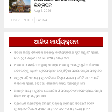
ଲିଙ୍ଗରାଜ
Aug 3, 2026
PREV
NEXT
1 of 954
ଆଜିର କାର୍ଯ୍ୟକ୍ରମ
ଓଡ଼ିଶା ଊର୍ଦ୍ଦୁ ଏକାଡେମି ପକ୍ଷରୁ ‘ଜାତୀୟସ୍ତରୀୟ ସୁଫି କୱାଲି’ ସ୍ଥାନ:
ରବୀନ୍ଦ୍ର ମଣ୍ଡପ, ସମୟ: ସଂଧ୍ୟା ସାଢ଼େ ୬ଟା
ଅକ୍ଷର ଓ ସମ୍ବିଧାନ ସୁରକ୍ଷା ମଞ୍ଚ ପକ୍ଷରୁ ‘ଆସନ୍ତୁ ଶୁଣିବା ନିରଂଜନ
ଟକ୍‌ଲେଙ୍କୁ’ ସ୍ଥାନ: ପ୍ରେସ୍‌ କ୍ଲବ୍‌ ଅଫ୍‌ ଓଡ଼ିଶା ସମୟ: ସଂଧ୍ୟା ସାଢ଼େ ୬ଟା
ସମୃଦ୍ଧ ଓଡ଼ିଶା ରାଜ୍ୟ ଯୁବବାହିନୀର ଜିଲ୍ଲା ସ୍ତରୀୟ କମିଟି ଗଠନ ପାଇଁ
କର୍ମଶାଳା ସ୍ଥାନ: ଲୋହିଆ ଏକାଡେମି ସମୟ: ଅପରାହ୍‌ଣ ୪ଟା
ଅଶାନ୍ତ ଆତ୍ମା ପୁସ୍ତକ ଲୋକାର୍ପଣ ଓ ସାରସ୍ବତ ସମାରୋହ ସ୍ଥାନ: ପାନ୍ଥ
ନିବାସ ସମୟ: ସନ୍ଧ୍ୟା ୫ଟା
ପ୍ରଶାନ୍ତି ଚାରିଟେବୁଲ୍‌ ଟ୍ରଷ୍ଟ୍‌ ପକ୍ଷରୁ ଶ୍ରେଷ୍ଠ ଓଡ଼ିଆଣୀ ୨୦୨୨
ପୁରସ୍କାର ବିତରଣ ସ୍ଥାନ: ଜୟଦେବ ଭବନ ସମୟ: ସନ୍ଧ୍ୟା ୬ଟା