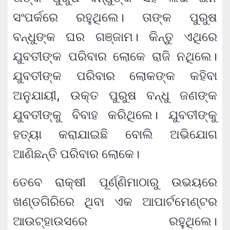
ସଂପର୍କରେ ରହୁଥିଲେ। ତାଙ୍କ ପୁରୁଷ
ବନ୍ଧୁଙ୍କ ଘର ଗଞ୍ଜାମ। କିନ୍ତୁ ଏଥିରେ
ଯୁବତୀଙ୍କ ପରିବାର ଲୋକେ ରାଜି ନଥିଲେ।
ଯୁବତୀଙ୍କ ପରିବାର ଲୋକଙ୍କ କହିବା
ଅନୁଯାୟୀ, ଉକ୍ତ ପୁରୁଷ ବନ୍ଧୁ ଜଣଙ୍କ
ଯୁବତୀଙ୍କୁ ବିବାହ କରିଥିଲେ। ଯୁବତୀଙ୍କୁ
ହତ୍ୟା କରାଯାଇଛି ବୋଲି ଅଭିଯୋଗ
ଆଣିଛନ୍ତି ପରିବାର ଲୋକେ।
ତେବେ ରାକ୍ଷୀ ପୂର୍ଣ୍ଣିମାଠାରୁ ଉଭୟରେ
ଖଣ୍ଡଗିରିରେ ଥିବା ଏକ ଆପାର୍ଟମେଣ୍ଟର
ଆଉଟ୍‌ହାଉସରେ ରହୁଥିଲେ।