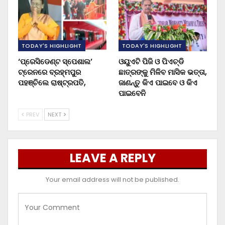
TODAY'S HIGHLIGHT
TODAY'S HIGHLIGHT
‘ପ୍ରେସିଡେଣ୍ଟ ସ୍ପେଶାଲ’
ଓୟୁଏଟି ପିଜି ଓ ପିଏଚ୍‌ଡି
ଟ୍ରେନରେ ବ୍ରହ୍ମପୁର
ଛାତ୍ରଙ୍କୁ ମିଳିବ ମାସିକ ଭତ୍ତା,
ପହଞ୍ଚିଲେ ରାଷ୍ଟ୍ରପତି,
ଜାଣନ୍ତୁ କିଏ ପାଇବେ ଓ କିଏ
ପାଇବେନି
PREV
NEXT
LEAVE A REPLY
Your email address will not be published.