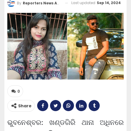
Last updated
Sep 14, 2024
By
Reporters News Agency
0
Share
ଭୁବନେଶ୍ବର: ଖଣ୍ଡଗିରି ଥାନା ଅଧିନରେ