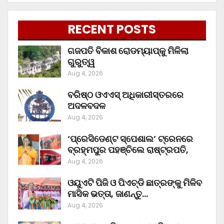
RECENT POSTS
ଗଜପତି ବିକାଶ ରୋଡମ୍ୟାପ୍‌କୁ ମିଳିଲା
ଗୁରୁତ୍ୱ
Aug 4, 2026
ବରିଷ୍ଠ ଓଏଏସ୍‌ ଅଧିକାରୀସ୍ତରରେ
ଅଦଳବଦଳ
Aug 4, 2026
‘ପ୍ରେସିଡେଣ୍ଟ ସ୍ପେଶାଲ’ ଟ୍ରେନରେ
ବ୍ରହ୍ମପୁର ପହଞ୍ଚିଲେ ରାଷ୍ଟ୍ରପତି,
Aug 4, 2026
ଓୟୁଏଟି ପିଜି ଓ ପିଏଚ୍‌ଡି ଛାତ୍ରଙ୍କୁ ମିଳିବ
ମାସିକ ଭତ୍ତା, ଜାଣନ୍ତୁ…
Aug 4, 2026