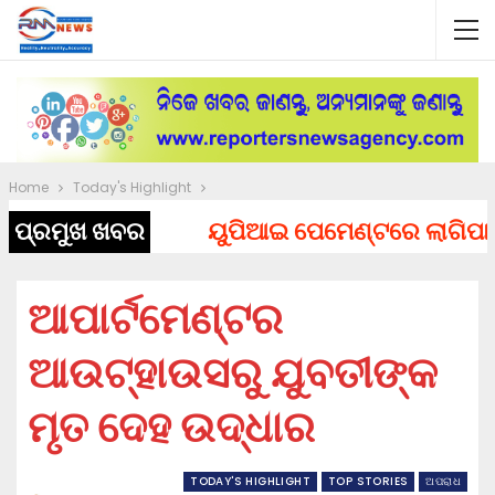
Home
Today's Highlight
ପ୍ରମୁଖ ଖବର
ୟୁପିଆଇ ପେମେଣ୍ଟରେ ଲାଗିପାରେ ଚ
ଆପାର୍ଟମେଣ୍ଟର
ଆଉଟ୍‌ହାଉସରୁ ଯୁବତୀଙ୍କ
ମୃତ ଦେହ ଉଦ୍ଧାର
TODAY'S HIGHLIGHT
TOP STORIES
ଅପରାଧ