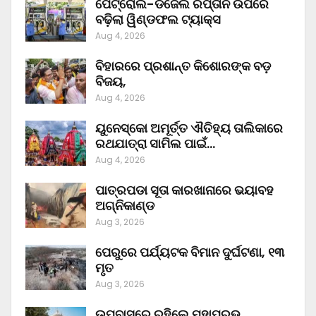
ପେଟ୍ରୋଲ-ଡିଜେଲ ରପ୍ତାନି ଉପରେ
ବଢ଼ିଲା ୱିଣ୍ଡଫଲ ଟ୍ୟାକ୍ସ
Aug 4, 2026
ବିହାରରେ ପ୍ରଶାନ୍ତ କିଶୋରଙ୍କ ବଡ଼
ବିଜୟ,
Aug 4, 2026
ୟୁନେସ୍କୋ ଅମୂର୍ତ୍ତ ଐତିହ୍ୟ ତାଲିକାରେ
ରଥଯାତ୍ରା ସାମିଲ ପାଇଁ…
Aug 4, 2026
ପାତ୍ରପଡା ସୂତା କାରଖାନାରେ ଭୟାବହ
ଅଗ୍ନିକାଣ୍ଡ
Aug 3, 2026
ପେରୁରେ ପର୍ଯ୍ୟଟକ ବିମାନ ଦୁର୍ଘଟଣା, ୧୩
ମୃତ
Aug 3, 2026
ଉପବାସରେ ରହିଲେ ମହାପ୍ରଭୁ