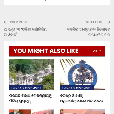
PREV POST
NEXT POST
ଆସନ୍ତା ୨୧ ‘ଓଡ଼ିଶା ଜର୍ନାଲିଜିମ୍‌
ବଦଳିଲା ଆଣ୍ଡାମାନ ନିକୋବର
ଆଓ୍ବାର୍ଡ’
ରାଜଧାନୀର ନାମ
YOU MIGHT ALSO LIKE
All
TODAY'S HIGHLIGHT
TODAY'S HIGHLIGHT
ଗଜପତି ବିକାଶ ରୋଡମ୍ୟାପ୍‌କୁ
ବରିଷ୍ଠ ଓଏଏସ୍‌
ମିଳିଲା ଗୁରୁତ୍ୱ
ଅଧିକାରୀସ୍ତରରେ ଅଦଳବଦଳ