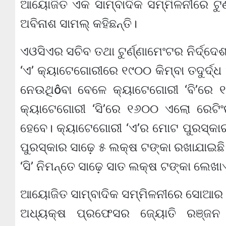
ଆୟୋଜିତ ଏକ ସାମ୍ବାଦିକ ସମ୍ମିଳନୀରେ ଟୁର୍ଣ
ଅବିନାଶ ସାମଲ୍ କହିଛନ୍ତି।
ଏଓସିଏର ସଚିବ ତଥା ଟୁର୍ଣ୍ଣାମେଂଟର ନିର୍ଦ୍ଦ
‘ଏ’ କ୍ୟାଟେଗୋରୀରେ ୧୯୦୦ କିମ୍ବା ତଦୁର୍ଦ୍
ନେଉଥିôବା ବେଳେ କ୍ୟାଟେଗୋରୀ ‘ବି’ରେ ୧
କ୍ୟାଟେଗୋରୀ ‘ସି’ରେ ୧୬୦୦ ଏଲୋ ରେଟିଂର
ହେବେ। କ୍ୟାଟେଗୋରୀ ‘ଏ’ର ମୋଟ ପୁରସ୍କାର ର
ପୁରସ୍କାର ସାଢ଼େ ୫ ଲକ୍ଷ ଟଙ୍କା ରଖାଯାଇଛି।
‘ସି’ ନିମନ୍ତେ ସାଢ଼େ ସାତ ଲକ୍ଷ ଟଙ୍କା ଲେଖାଏ
ଆୟୋଜିତ ସାମ୍ବାଦିକ ସମ୍ମିଳନୀରେ ସୋଆର ଛାତ
ଅଧ୍ୟକ୍ଷ ପ୍ରଫେସର ଜ୍ୟୋତି ରଞ୍ଜନ 