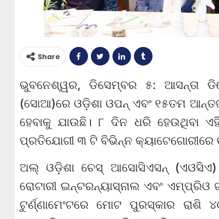
Share
ଭୁବନେଶ୍ୱର, ଡିସେମ୍ବର ୫: ଆସନ୍ତା ଡି
(ସୋଆ)ରେ ଓଡ଼ିଶା ଓପନ୍ ଏବଂ ୧୫ତମ ଆନ୍ତର୍ଜ
ହେବାକୁ ଯାଉଛି। ୮ ଦିନ ଧରି ହେଉଥିବା ଏ
ପ୍ରତିଯୋଗୀ ୩ ଟି ବିଭିନ୍ନ କ୍ୟାଟେଗୋରୀରେ
ଅଲ୍ ଓଡ଼ିଶା ଚେସ୍ ଆସୋସିଏସନ୍ (ଏଓସିଏ)
ରୋଟାରୀ ଇନ୍‌ଟରନ୍ୟାସ୍‌ନାଲ ଏବଂ ଏମ୍‌ପ୍ରିଓ
ଟୁର୍ଣ୍ଣାମେଂଟରେ ମୋଟ ପୁରସ୍କାର ରାଶି