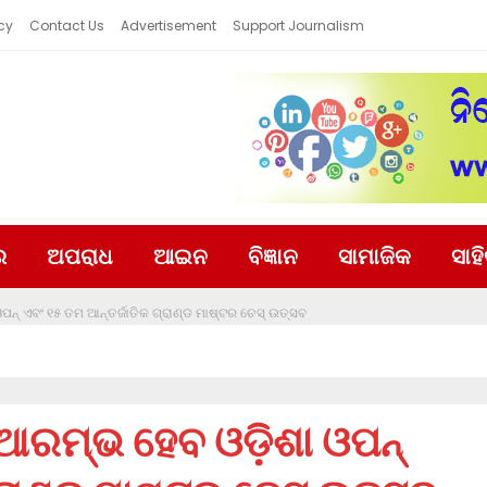
cy
Contact Us
Advertisement
Support Journalism
ର
ଅପରାଧ
ଆଇନ
ବିଜ୍ଞାନ
ସାମାଜିକ
ସାହ
୍ ଏବଂ ୧୫ ତମ ଆନ୍ତର୍ଜାତିକ ଗ୍ରାଣ୍ଡ ମାଷ୍ଟର ଚେସ୍ ଉତ୍ସବ
ଆରମ୍ଭ ହେବ ଓଡ଼ିଶା ଓପନ୍