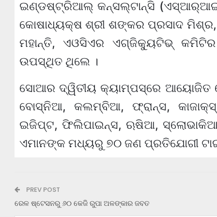
ଇଣ୍ଡଷ୍ଟ୍ରିଆଲ୍ କନ୍‌ସଲ୍‌ଟାନ୍ସି (ଏସ୍‌ଆର୍
କୋଷାଧ୍ୟକ୍ଷ ଶ୍ରୀ ଶଙ୍କର ପ୍ରସାଦ ମିଶ୍ର, ଇ
ମହାନ୍ତି, ଏଓସିଏର ଏଗ୍‌ଜିକ୍ୟୁଟିଭ୍ କମିଟ
ଉପସ୍ଥିତ ଥିଲେ ।
ସୋଆର ଦ୍ୱିତୀୟ କ୍ୟାମ୍ପସ୍‌ରେ ଆୟୋଜିତ ହେବା
ବୋସ୍‌ନିଆ, କଲମ୍ବିଆ, ଫ୍ରାନ୍ସ, କାଜାକ୍‌ସ୍
ଇଜିପ୍ଟ, ଫିଲିପାଇନ୍ସ, ଋଷିଆ, ସ୍ଲୋଭାକ
ଏମାନଙ୍କ ମଧ୍ୟରୁ ୭୦ ଜଣ ପ୍ରତିଯୋଗୀ ଟାଇଟ
PREV POST
ରେଳ ଷ୍ଟେସନରୁ ୬୦ କେଜି ରୁପା ଅଳଙ୍କାର ଜବତ