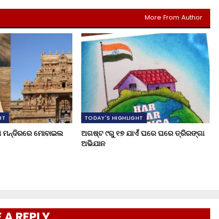
More From Author
HT
TODAY'S HIGHLIGHT
ୁଖ ମନ୍ଦିରରେ ମୋବାଇଲ
ଅଗଷ୍ଟ ୯ରୁ ୧୭ ଯାଏଁ ଘରେ ଘରେ ତ୍ରିରଙ୍ଗା
ଅଭିଯାନ
 A REPLY