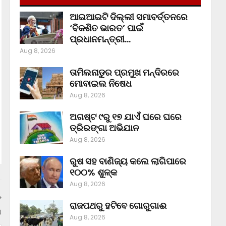
ଆଇଆଇଟି ଦିଲ୍ଲୀ ସମାବର୍ତ୍ତନରେ
‘ବିକଶିତ ଭାରତ’ ପାଇଁ
ପ୍ରଧାନମନ୍ତ୍ରୀ…
Aug 8, 2026
ତାମିଲନାଡୁର ପ୍ରମୁଖ ମନ୍ଦିରରେ
ମୋବାଇଲ ନିଷେଧ
Aug 8, 2026
ଅଗଷ୍ଟ ୯ରୁ ୧୭ ଯାଏଁ ଘରେ ଘରେ
ତ୍ରିରଙ୍ଗା ଅଭିଯାନ
Aug 8, 2026
ରୁଷ ସହ ବାଣିଜ୍ୟ କଲେ ଲାଗିପାରେ
୧୦୦% ଶୁଳ୍କ
Aug 8, 2026
ରାଜପଥରୁ ହଟିବେ ଗୋରୁଗାଈ
ଆ
Aug 8, 2026