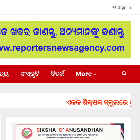
Sign In
ିତ୍ୟ
ସଂସ୍କୃତି
ବିତର୍କ
More
ଏକକ ଶିକ୍ଷକ ସ୍କୁଲରେ ତୁରନ୍ତ ନି