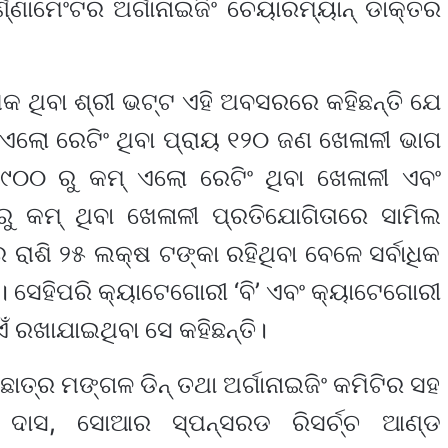
୍ଣାମେଂଟର ଅର୍ଗାନାଇଜିଂ ଚେୟାରମ୍ୟାନ୍ ଡାକ୍ତର
େଶକ ଥିବା ଶ୍ରୀ ଭଟ୍ଟ ଏହି ଅବସରରେ କହିଛନ୍ତି ଯେ
ଧ ଏଲୋ ରେଟିଂ ଥିବା ପ୍ରାୟ ୧୨୦ ଜଣ ଖେଳାଳୀ ଭାଗ
୯୦୦ ରୁ କମ୍ ଏଲୋ ରେଟିଂ ଥିବା ଖେଳାଳୀ ଏବଂ
ୁ କମ୍ ଥିବା ଖେଳାଳୀ ପ୍ରତିଯୋଗିତାରେ ସାମିଲ
ାଶି ୨୫ ଲକ୍ଷ ଟଙ୍କା ରହିଥିବା ବେଳେ ସର୍ବାଧିକ
 ସେହିପରି କ୍ୟାଟେଗୋରୀ ‘ବି’ ଏବଂ କ୍ୟାଟେଗୋରୀ
ଁ ରଖାଯାଇଥିବା ସେ କହିଛନ୍ତି।
୍ର ମଙ୍ଗଳ ଡିନ୍ ତଥା ଅର୍ଗାନାଇଜିଂ କମିଟିର ସହ
ଦାସ, ସୋଆର ସ୍ପନ୍ସରଡ ରିସର୍ଚ୍ଚ ଆଣ୍ଡ