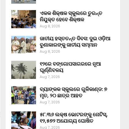
ଏକକ ଶିକ୍ଷକ ସ୍କୁଲରେ ତୁରନ୍ତ
ନିଯୁକ୍ତ ହେବେ ଶିକ୍ଷକ
Aug 8, 2026
ଜାତୀୟ ହସ୍ତତନ୍ତ ଦିବସ: ଦୁଇ ଓଡ଼ିଆ
ବୁଣାକାରଙ୍କୁ ଜାତୀୟ ସମ୍ମାନ
Aug 8, 2026
୧୨ରେ ବଙ୍ଗୋପସାଗରରେ ନୂଆ
ଘୂର୍ଣ୍ଣିବଳୟ
Aug 7, 2026
ବ୍ୟାଙ୍କକ ସ୍କୁଲରେ ଗୁଳିକାଣ୍ଡ: ୭
ମୃତ, ୨୦ ଛାତ୍ର ଆହତ
Aug 7, 2026
୫୮.୩୬ ଲକ୍ଷ ଭୋଟରଙ୍କୁ ନୋଟିସ୍‌,
୧୨,୫୭୨ ଅଯୋଗ୍ୟ ଘୋଷିତ
Aug 7, 2026