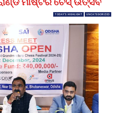
୍ରାଣ୍ଡ ମାଷ୍ଟର ଚେସ୍ ଉତ୍ସବ
TODAY'S HIGHLIGHT
UNCATEGORIZED