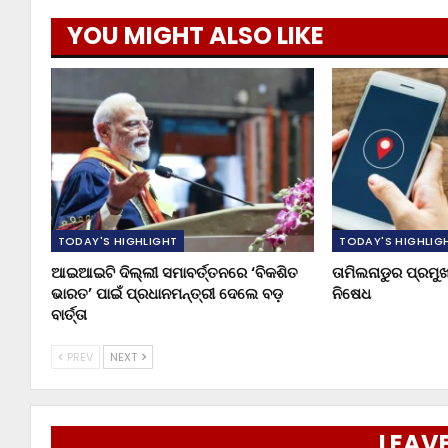
YOU MIGHT ALSO LIKE
TODAY'S HIGHLIGHT
TODAY'S HIGHLIG
ଆଇଆଇଟି ଦିଲ୍ଲୀ ସମାବର୍ତ୍ତନରେ ‘ବିକଶିତ
ତାମିଲନାଡୁର ପ୍ରମ
ଭାରତ’ ପାଇଁ ପ୍ରଧାନମନ୍ତ୍ରୀ ଦେଲେ ବଡ଼
ନିଷେଧ
ବାର୍ତ୍ତା
PREV
NEXT
LEAVE