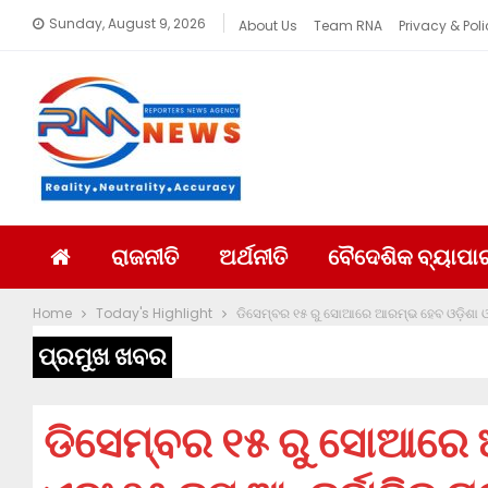
Sunday, August 9, 2026
About Us
Team RNA
Privacy & Poli
ରାଜନୀତି
ଅର୍ଥନୀତି
ବୈଦେଶିକ ବ୍ୟାପା
Home
Today's Highlight
ଡିସେମ୍ବର ୧୫ ରୁ ସୋଆରେ ଆରମ୍ଭ ହେବ ଓଡ଼ିଶା ଓପନ
ପ୍ରମୁଖ ଖବର
ଡିସେମ୍ବର ୧୫ ରୁ ସୋଆରେ 