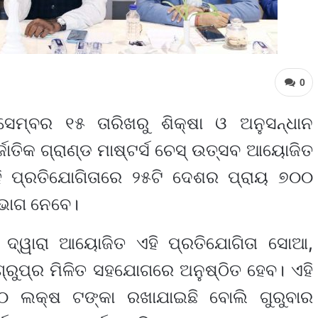
0
ସେମ୍ବର ୧୫ ତାରିଖରୁ ଶିକ୍ଷା ଓ ଅନୁସନ୍ଧାନ
ାତିକ ଗ୍ରାଣ୍ଡ ମାଷ୍ଟର୍ସ ଚେସ୍ ଉତ୍ସବ ଆୟୋଜିତ
ହି ପ୍ରତିଯୋଗିତାରେ ୨୫ଟି ଦେଶର ପ୍ରାୟ ୭୦୦
 ଭାଗ ନେବେ।
 ଦ୍ୱାରା ଆୟୋଜିତ ଏହି ପ୍ରତିଯୋଗିତା ସୋଆ,
 ଗ୍ରୁପ୍‌ର ମିଳିତ ସହଯୋଗରେ ଅନୁଷ୍ଠିତ ହେବ। ଏହି
 ୪୦ ଲକ୍ଷ ଟଙ୍କା ରଖାଯାଇଛି ବୋଲି ଗୁରୁବାର