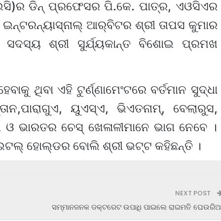
‌ଆଇସି)ର ଡିନ୍ ପ୍ରଫେସର ପି.କେ. ପାତ୍ର, ଏଓସିଏର
ନ୍‌ଟରନ୍ୟାସ୍‌ନାଲ୍ ଆର୍‌ବିଟର ଶ୍ରୀ ତାପସ କୁମାର
ିର ସଦସ୍ୟ ଶ୍ରୀ ସୁର୍ଯ୍ୟକାନ୍ତ ବିଶୋଇ ପ୍ରମଖ
କୁ ଥିବା ଏହି ଟୁର୍ଣ୍ଣାମେଂଟରେ ବର୍ତମାନ ସୁଦ୍ଧା
ତାନ,ପାରାଗୁଏ, ୟୁଏସ୍‌ଏ, ଭିଏତନାମ୍‌, ବେଲାରୁସ,
ିଆ ଓ ଭାରତର ଚେସ୍ ଖେଳାଳୀମାନେ ଭାଗ ନେବେ ।
ଲ୍ ହୋଲ୍‌ଡର ବୋଲି ଶ୍ରୀ ଭଟ୍ଟ କହିଛନ୍ତି ।
NEXT POST
ସମ୍ମାନଜନକ ଡକ୍ଟରେଟ ଉପାଧି ପାଇଲେ ରାଇମତି ଘେଉରି