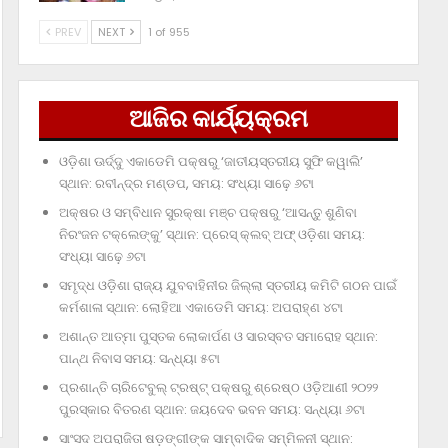
PREV
NEXT
1 of 955
ଆଜିର କାର୍ଯ୍ୟକ୍ରମ
ଓଡ଼ିଶା ଊର୍ଦ୍ଦୁ ଏକାଡେମି ପକ୍ଷରୁ ‘ଜାତୀୟସ୍ତରୀୟ ସୁଫି କୱାଲି’
ସ୍ଥାନ: ରବୀନ୍ଦ୍ର ମଣ୍ଡପ, ସମୟ: ସଂଧ୍ୟା ସାଢ଼େ ୬ଟା
ଅକ୍ଷର ଓ ସମ୍ବିଧାନ ସୁରକ୍ଷା ମଞ୍ଚ ପକ୍ଷରୁ ‘ଆସନ୍ତୁ ଶୁଣିବା
ନିରଂଜନ ଟକ୍‌ଲେଙ୍କୁ’ ସ୍ଥାନ: ପ୍ରେସ୍‌ କ୍ଲବ୍‌ ଅଫ୍‌ ଓଡ଼ିଶା ସମୟ:
ସଂଧ୍ୟା ସାଢ଼େ ୬ଟା
ସମୃଦ୍ଧ ଓଡ଼ିଶା ରାଜ୍ୟ ଯୁବବାହିନୀର ଜିଲ୍ଲା ସ୍ତରୀୟ କମିଟି ଗଠନ ପାଇଁ
କର୍ମଶାଳା ସ୍ଥାନ: ଲୋହିଆ ଏକାଡେମି ସମୟ: ଅପରାହ୍‌ଣ ୪ଟା
ଅଶାନ୍ତ ଆତ୍ମା ପୁସ୍ତକ ଲୋକାର୍ପଣ ଓ ସାରସ୍ବତ ସମାରୋହ ସ୍ଥାନ:
ପାନ୍ଥ ନିବାସ ସମୟ: ସନ୍ଧ୍ୟା ୫ଟା
ପ୍ରଶାନ୍ତି ଚାରିଟେବୁଲ୍‌ ଟ୍ରଷ୍ଟ୍‌ ପକ୍ଷରୁ ଶ୍ରେଷ୍ଠ ଓଡ଼ିଆଣୀ ୨୦୨୨
ପୁରସ୍କାର ବିତରଣ ସ୍ଥାନ: ଜୟଦେବ ଭବନ ସମୟ: ସନ୍ଧ୍ୟା ୬ଟା
ସାଂସଦ ଅପରାଜିତା ଷଡ଼ଙ୍ଗୀଙ୍କ ସାମ୍ବାଦିକ ସମ୍ମିଳନୀ ସ୍ଥାନ: