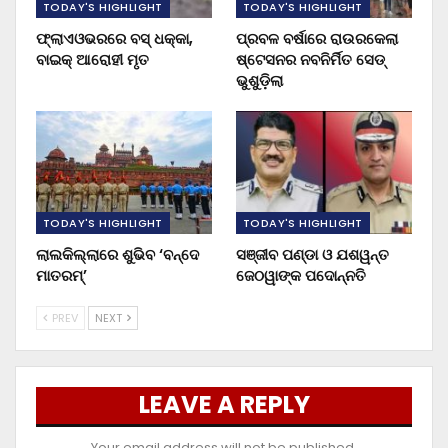
TODAY'S HIGHLIGHT
TODAY'S HIGHLIGHT
ଫ୍ଲାଏଓଭରରେ ବସ୍ ଧକ୍କା,
ପ୍ରବଳ ବର୍ଷାରେ ରାଉରକେଲା
ବାଇକ୍ ଆରୋହୀ ମୃତ
ଷ୍ଟେସନର ନବନିର୍ମିତ ସେଡ୍
ଭୁଶୁଡ଼ିଲା
TODAY'S HIGHLIGHT
TODAY'S HIGHLIGHT
ଲାଲକିଲ୍ଲାରେ ଶୁଭିବ ‘ବନ୍ଦେ
ସଞ୍ଜୀବ ପଣ୍ଡା ଓ ଯଶୱନ୍ତ
ମାତରମ୍‌’
ଜେଠୱାଙ୍କ ପଦୋନ୍ନତି
PREV
NEXT
LEAVE A REPLY
Your email address will not be published.