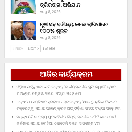
ତ୍ରିରଙ୍ଗା ଅଭିଯାନ
Aug 8, 2026
ରୁଷ ସହ ବାଣିଜ୍ୟ କଲେ ଲାଗିପାରେ
୧୦୦% ଶୁଳ୍କ
Aug 8, 2026
PREV
NEXT
1 of 956
ଆଜିର କାର୍ଯ୍ୟକ୍ରମ
ଓଡ଼ିଶା ଊର୍ଦ୍ଦୁ ଏକାଡେମି ପକ୍ଷରୁ ‘ଜାତୀୟସ୍ତରୀୟ ସୁଫି କୱାଲି’ ସ୍ଥାନ:
ରବୀନ୍ଦ୍ର ମଣ୍ଡପ, ସମୟ: ସଂଧ୍ୟା ସାଢ଼େ ୬ଟା
ଅକ୍ଷର ଓ ସମ୍ବିଧାନ ସୁରକ୍ଷା ମଞ୍ଚ ପକ୍ଷରୁ ‘ଆସନ୍ତୁ ଶୁଣିବା ନିରଂଜନ
ଟକ୍‌ଲେଙ୍କୁ’ ସ୍ଥାନ: ପ୍ରେସ୍‌ କ୍ଲବ୍‌ ଅଫ୍‌ ଓଡ଼ିଶା ସମୟ: ସଂଧ୍ୟା ସାଢ଼େ ୬ଟା
ସମୃଦ୍ଧ ଓଡ଼ିଶା ରାଜ୍ୟ ଯୁବବାହିନୀର ଜିଲ୍ଲା ସ୍ତରୀୟ କମିଟି ଗଠନ ପାଇଁ
କର୍ମଶାଳା ସ୍ଥାନ: ଲୋହିଆ ଏକାଡେମି ସମୟ: ଅପରାହ୍‌ଣ ୪ଟା
ଅଶାନ୍ତ ଆତ୍ମା ପୁସ୍ତକ ଲୋକାର୍ପଣ ଓ ସାରସ୍ବତ ସମାରୋହ ସ୍ଥାନ: ପାନ୍ଥ