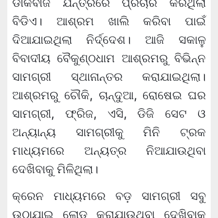
ଡାକବାଜି ଯନ୍ତ୍ରରେ ପ୍ରଚାର କରିଥିଲା
ବିଡିଏ। ଆଶ୍ରମ ଖାଲି କରିବା ପାଇଁ
ଦିଆଯାଇଥିଲା ନିର୍ଦ୍ଦେଶ। ଆଜି ସକାଳୁ
ବିବାଦୀୟ ବୈକୁଣ୍ଠଧାମ ଆଶ୍ରମରୁ ବିଭିନ୍ନ
ସାମଗ୍ରୀ ସ୍ଥାନାନ୍ତର କରାଯାଇଥିଲା।
ଆଶ୍ରମରୁ ଚୌକି, ଚାନ୍ଦୁଆ, ରୋଷେଇ ଘର
ସାମଗ୍ରୀ, ଫ୍ରିଜ, ଏସି, ଡିଜି ସେଟ ଓ
ଅନ୍ୟାନ୍ୟ ସାମଗ୍ରୀକୁ ମିନି ଟ୍ରକ
ମାଧ୍ୟମରେ ଅନ୍ୟତ୍ର ନିଆଯାଉଥିବା
ଦେଖିବାକୁ ମିଳିଥିଲା।
କ୍ରେନ ମାଧ୍ୟମରେ ବଡ଼ ସାମଗ୍ରୀ ସବୁ
ଉଠାଯାଇ ଲୋଡ଼ କରାଯାଉଥିବା ଦେଖିବାକୁ