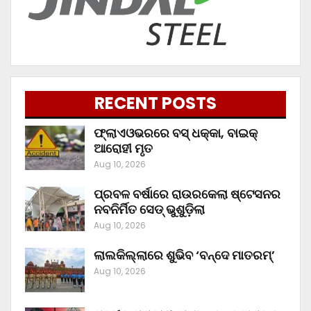
RECENT POSTS
ଫ୍ଲାଏଓଭରରେ ବସ୍ ଧକ୍କା, ବାଇକ୍
ଆରୋହୀ ମୃତ
Aug 10, 2026
ପ୍ରବଳ ବର୍ଷାରେ ରାଉରକେଲା ଷ୍ଟେସନର
ନବନିର୍ମିତ ସେଡ୍ ଭୁଶୁଡ଼ିଲା
Aug 10, 2026
ଲାଲକିଲ୍ଲାରେ ଶୁଭିବ ‘ବନ୍ଦେ ମାତରମ୍‌’
Aug 10, 2026