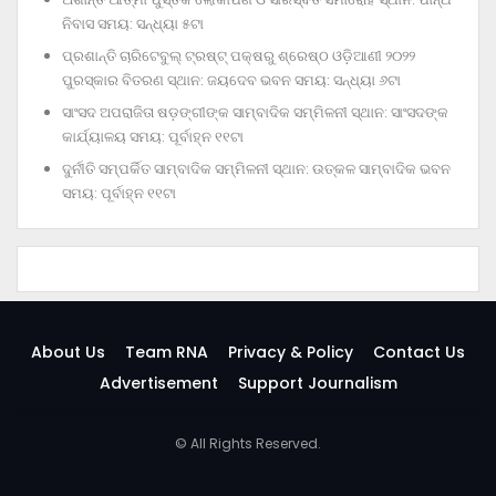
ନିବାସ ସମୟ: ସନ୍ଧ୍ୟା ୫ଟା
ପ୍ରଶାନ୍ତି ଚାରିଟେବୁଲ୍‌ ଟ୍ରଷ୍ଟ୍‌ ପକ୍ଷରୁ ଶ୍ରେଷ୍ଠ ଓଡ଼ିଆଣୀ ୨୦୨୨
ପୁରସ୍କାର ବିତରଣ ସ୍ଥାନ: ଜୟଦେବ ଭବନ ସମୟ: ସନ୍ଧ୍ୟା ୬ଟା
ସାଂସଦ ଅପରାଜିତା ଷଡ଼ଙ୍ଗୀଙ୍କ ସାମ୍ବାଦିକ ସମ୍ମିଳନୀ ସ୍ଥାନ: ସାଂସଦଙ୍କ
କାର୍ଯ୍ୟାଳୟ ସମୟ: ପୂର୍ବାହ୍ନ ୧୧ଟା
ଦୁର୍ନୀତି ସମ୍ପର୍କିତ ସାମ୍ବାଦିକ ସମ୍ମିଳନୀ ସ୍ଥାନ: ଉତ୍କଳ ସାମ୍ବାଦିକ ଭବନ
ସମୟ: ପୂର୍ବାହ୍ନ ୧୧ଟା
About Us
Team RNA
Privacy & Policy
Contact Us
Advertisement
Support Journalism
© All Rights Reserved.