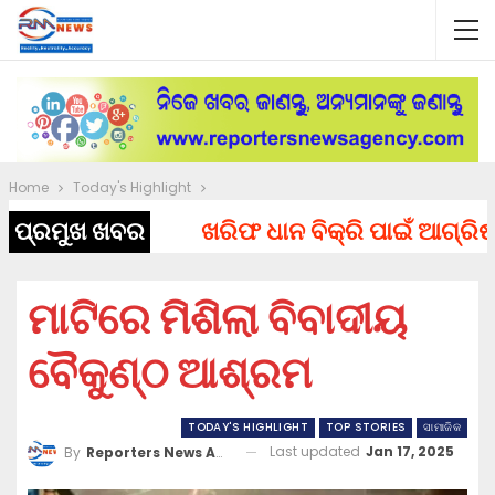
Home
Today's Highlight
ପ୍ରମୁଖ ଖବର
ଖରିଫ ଧାନ ବିକ୍ରି ପାଇଁ ଆଗ୍ରିଷ୍ଟାକ୍‌
ମାଟିରେ ମିଶିଲା ବିବାଦୀୟ
ବୈକୁଣ୍ଠ ଆଶ୍ରମ
TODAY'S HIGHLIGHT
TOP STORIES
ସାମାଜିକ
Last updated
Jan 17, 2025
By
Reporters News Agency