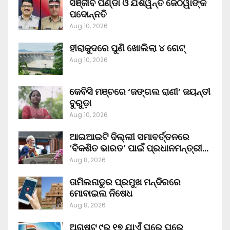
ସଞ୍ଜୀବ ପଣ୍ଡା ଓ ଯଶୱନ୍ତ ଜେଠୱାଙ୍କ
ପଦୋନ୍ନତି
Aug 10, 2026
ହୀରାକୁଦରେ ପୁଣି ଖୋଲିଲା ୪ ଗେଟ୍‌
Aug 10, 2026
କେବିସି ମଞ୍ଚରେ ‘ଜଙ୍ଗଲ ରାଣୀ’ ଜୟନ୍ତୀ
ବୁରୁଡ଼ା
Aug 10, 2026
ଆଇଆଇଟି ଦିଲ୍ଲୀ ସମାବର୍ତ୍ତନରେ
‘ବିକଶିତ ଭାରତ’ ପାଇଁ ପ୍ରଧାନମନ୍ତ୍ରୀ…
Aug 8, 2026
ତାମିଲନାଡୁର ପ୍ରମୁଖ ମନ୍ଦିରରେ
ମୋବାଇଲ ନିଷେଧ
Aug 8, 2026
ଅଗଷ୍ଟ ୯ରୁ ୧୭ ଯାଏଁ ଘରେ ଘରେ