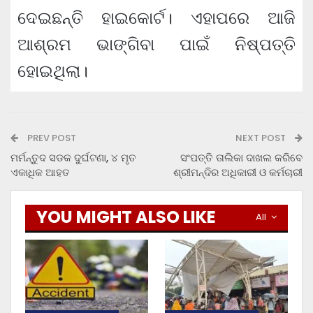
ଦେଇଛନ୍ତି ହାଇକୋର୍ଟ। ଏହାପରେ ଆଜି
ଆଶ୍ରମ ଭାଙ୍ଗିବା ପାଇଁ ନିଷ୍ପତ୍ତି
ହୋଇଥିଲା।
PREV POST
NEXT POST
ମର୍ମନ୍ତୁଦ ସଡକ ଦୁର୍ଘଟଣା, ୪ ମୃତ
ସଂପତ୍ତି ତାଲିକା ଦାଖଲ କରିବେ
ଏକାଧିକ ଆହତ
ଶ୍ରୀମନ୍ଦିର ଅଧିକାରୀ ଓ କର୍ମଚାରୀ
YOU MIGHT ALSO LIKE
All