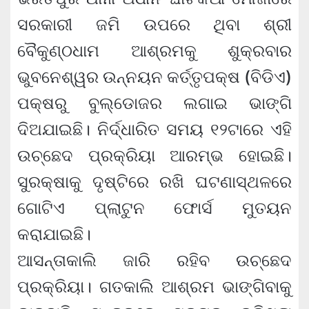
ସରକାରୀ ଜମି ଉପରେ ଥିବା ଶ୍ରୀ
ବୈକୁଣ୍ଠଧାମ ଆଶ୍ରମକୁ ଶୁକ୍ରବାର
ଭୁବନେଶ୍ୱର ଉନ୍ନୟନ କର୍ତ୍ତୃପକ୍ଷ (ବିଡିଏ)
ପକ୍ଷରୁ ବୁଲ୍‌ଡୋଜର ଲଗାଇ ଭାଙ୍ଗି
ଦିଅଯାଇଛି। ନିର୍ଦ୍ଧାରିତ ସମୟ ୧୨ଟାରେ ଏହି
ଉଚ୍ଛେଦ ପ୍ରକ୍ରିୟା ଆରମ୍ଭ ହୋଇଛି।
ସୁରକ୍ଷାକୁ ଦୃଷ୍ଟିରେ ରଖି ଘଟଣାସ୍ଥଳରେ
ଗୋଟିଏ ପ୍ଲାଟୁନ ଫୋର୍ସ ମୁତୟନ
କରାଯାଇଛି।
ଆସନ୍ତାକାଲି ଜାରି ରହିବ ଉଚ୍ଛେଦ
ପ୍ରକ୍ରିୟା। ଗତକାଲି ଆଶ୍ରମ ଭାଙ୍ଗିବାକୁ