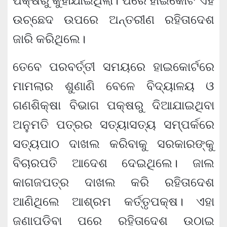
ପକ୍ଷରୁ କୁହାଯାଇଥିଲା। ପରେ ହାଇକୋର୍ଟ ଏହି
ଉଚ୍ଛେଦ ଉପରେ ଅନ୍ତରୀଣ ରହିତାଦେଶ
ଜାରି କରିଥିଲେ।
ତେବେ ପରବର୍ତ୍ତୀ ସମୟରେ ହାଇକୋର୍ଟରେ
ମାମଲାର ଶୁଣାଣି ବେଳେ ବିଦ୍ୟାଳୟ ଓ
ଗଣଶିକ୍ଷା ବିଭାଗ ପକ୍ଷରୁ ଦିଆଯାଇଥିବା
ଅନୁମତି ପତ୍ରର ସତ୍ୟାସତ୍ୟ ସମ୍ପର୍କରେ
ସତ୍ୟପାଠ ଦାଖଲ କରିବାକୁ ସରକାରଙ୍କୁ
ବିଚାରପତି ଆଦେଶ ଦେଇଥିଲେ। ଜାଲ
କାଗଜପତ୍ର ଦାଖଲ କରି ରହିତାଦେଶ
ଆଣିଥିଲେ ଆଶ୍ରମ କର୍ତ୍ତୃପକ୍ଷ। ଏହା
ଜଣାପଡିବା ପରେ ରହିତାଦେଶ ଉଠାଇ