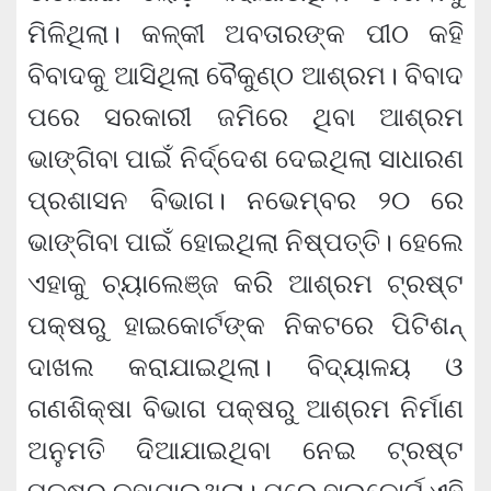
ମିଳିଥିଲା। କଳ୍କୀ ଅବତାରଙ୍କ ପୀଠ କହି
ବିବାଦକୁ ଆସିଥିଲା ବୈକୁଣ୍ଠ ଆଶ୍ରମ। ବିବାଦ
ପରେ ସରକାରୀ ଜମିରେ ଥିବା ଆଶ୍ରମ
ଭାଙ୍ଗିବା ପାଇଁ ନିର୍ଦ୍ଦେଶ ଦେଇଥିଲା ସାଧାରଣ
ପ୍ରଶାସନ ବିଭାଗ। ନଭେମ୍ବର ୨୦ ରେ
ଭାଙ୍ଗିବା ପାଇଁ ହୋଇଥିଲା ନିଷ୍ପତ୍ତି। ହେଲେ
ଏହାକୁ ଚ୍ୟାଲେଞ୍ଜ କରି ଆଶ୍ରମ ଟ୍ରଷ୍ଟ
ପକ୍ଷରୁ ହାଇକୋର୍ଟଙ୍କ ନିକଟରେ ପିଟିଶନ୍‌
ଦାଖଲ କରାଯାଇଥିଲା। ବିଦ୍ୟାଳୟ ଓ
ଗଣଶିକ୍ଷା ବିଭାଗ ପକ୍ଷରୁ ଆଶ୍ରମ ନିର୍ମାଣ
ଅନୁମତି ଦିଆଯାଇଥିବା ନେଇ ଟ୍ରଷ୍ଟ