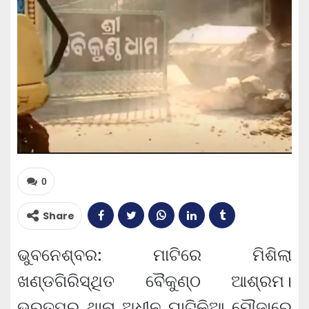
0
Share
ଭୁବନେଶ୍ବର: ମାଟିରେ ମିଶିଲା
ଖଣ୍ଡଗିରିସ୍ଥିତ ବୈକୁଣ୍ଠ ଆଶ୍ରମ।
ଭରତପୁର ଥାନା ଅଧୀନ ଘାଟିକିଆ ମୌଜାରେ