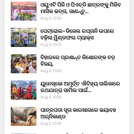
ଓୟୁଏଟି ପିଜି ଓ ପିଏଚ୍‌ଡି ଛାତ୍ରଙ୍କୁ ମିଳିବ
ମାସିକ ଭତ୍ତା, ଜାଣନ୍ତୁ…
Aug 4, 2026
ପେଟ୍ରୋଲ-ଡିଜେଲ ରପ୍ତାନି ଉପରେ
ବଢ଼ିଲା ୱିଣ୍ଡଫଲ ଟ୍ୟାକ୍ସ
Aug 4, 2026
ବିହାରରେ ପ୍ରଶାନ୍ତ କିଶୋରଙ୍କ ବଡ଼
ବିଜୟ,
Aug 4, 2026
ୟୁନେସ୍କୋ ଅମୂର୍ତ୍ତ ଐତିହ୍ୟ ତାଲିକାରେ
ରଥଯାତ୍ରା ସାମିଲ ପାଇଁ…
Aug 4, 2026
ପାତ୍ରପଡା ସୂତା କାରଖାନାରେ ଭୟାବହ
ଅଗ୍ନିକାଣ୍ଡ
Aug 3, 2026