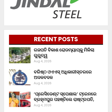
RECENT POSTS
ଗଜପତି ବିକାଶ ରୋଡମ୍ୟାପ୍‌କୁ ମିଳିଲା
ଗୁରୁତ୍ୱ
Aug 4, 2026
ବରିଷ୍ଠ ଓଏଏସ୍‌ ଅଧିକାରୀସ୍ତରରେ
ଅଦଳବଦଳ
Aug 4, 2026
‘ପ୍ରେସିଡେଣ୍ଟ ସ୍ପେଶାଲ’ ଟ୍ରେନରେ
ବ୍ରହ୍ମପୁର ପହଞ୍ଚିଲେ ରାଷ୍ଟ୍ରପତି,
Aug 4, 2026