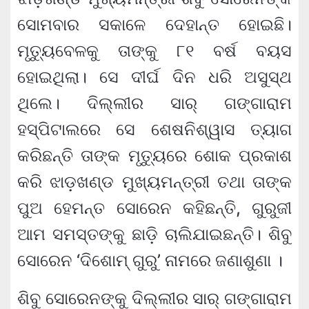
ସୋମବାର ସକାଳେ ଦେହାନ୍ତ ହୋଇଛି।
ମୃତ୍ୟୁବେଳକୁ ତାଙ୍କୁ ୮୧ ବର୍ଷ ବୟସ
ହୋଇଥିଲା। ସେ ଦୀର୍ଘ ଦିନ ଧରି ଅସୁସ୍ଥ
ଥିଲେ। ଦିଲ୍ଲୀର ସାର୍‌ ଗଙ୍ଗାରାମ
ହସ୍ପିଟାଲରେ ସେ ଶେଷନିଶ୍ୱାସ ତ୍ୟାଗ
କରିଛନ୍ତି ତାଙ୍କ ମୃତ୍ୟୁରେ ଶୋକ ପ୍ରକାଶ
କରି ଝାଡ଼ଖଣ୍ଡ ମୁଖ୍ୟମନ୍ତ୍ରୀ ତଥା ତାଙ୍କ
ପୁଅ ହେମନ୍ତ ସୋରେନ କହିଛନ୍ତି, ଗୁରୁଜୀ
ଆମ ସମସ୍ତଙ୍କୁ ଛାଡ଼ି ଚାଲିଯାଇଛନ୍ତି। ଶିବୁ
ସୋରେନ ‘ଦିଶୋମ୍ ଗୁରୁ’ ନାମରେ ଜଣାଶୁଣା ।
ଶିବୁ ସୋରେନଙ୍କୁ ଦିଲ୍ଲୀର ସାର୍ ଗଙ୍ଗାରାମ