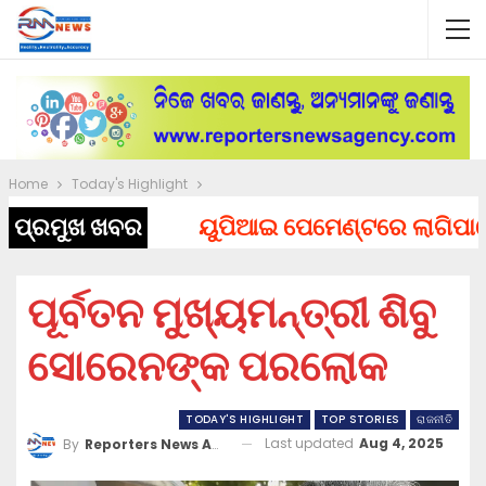
Home
Today's Highlight
ପ୍ରମୁଖ ଖବର
ୟୁପିଆଇ ପେମେଣ୍ଟରେ ଲାଗିପାରେ ଚାର
ପୂର୍ବତନ ମୁଖ୍ୟମନ୍ତ୍ରୀ ଶିବୁ
ସୋରେନଙ୍କ ପରଲୋକ
TODAY'S HIGHLIGHT
TOP STORIES
ରାଜନୀତି
Last updated
Aug 4, 2025
By
Reporters News Agency