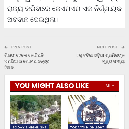
ରାଜ୍ୟ କରିବାରେ ଜେଏମଏମ ଏକ ନିର୍ଣ୍ଣାୟକ
ଅବଦାନ ଦେଇଥିଲା।
PREV POST
NEXT POST
ଗିରଫ ହେଲେ କୋଟିପତି
୮କୁ ବଢିଲା ଓଡ଼ିଆ ଶ୍ରମିକଙ୍କ
ଏମ୍‌ଭିଆଇ ଗୋଲାପ ଚନ୍ଦ୍ର
ମୃତ୍ୟୁ ସଂଖ୍ୟା
ହାଁସଦା
YOU MIGHT ALSO LIKE
All
TODAY'S HIGHLIGHT
TODAY'S HIGHLIGHT