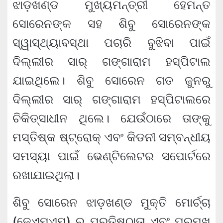
ଝାଡ଼ଖଣ୍ଡ ମୁଖ୍ୟମନ୍ତ୍ରୀ ହେମନ୍ତ
ସୋରେନଙ୍କ ସହ ଶିବୁ ସୋରେନଙ୍କ
ସ୍ୱାସ୍ଥ୍ୟାବସ୍ଥା ପଚାରି ବୁଝିବା ପାଇଁ
ଦିଲ୍ଲୀର ସାର୍ ଗଙ୍ଗାରାମ ହସ୍ପିଟାଲ
ଯାଇଥିଲେ। ଶିବୁ ସୋରେନ ଗତ ଜୁନରୁ
ଦିଲ୍ଲୀର ସାର୍ ଗଙ୍ଗାରାମ ହସ୍ପିଟାଲରେ
ଚିକିତ୍ସାଧୀନ ଥିଲେ। ଯେଉଁଠାରେ ତାଙ୍କୁ
ମସ୍ତିଷ୍କ ଷ୍ଟ୍ରୋକ୍ ଏବଂ କିଡନୀ ସମ୍ବନ୍ଧୀୟ
ସମସ୍ୟା ପାଇଁ ଭେଣ୍ଟିଲେଟର ସପୋର୍ଟରେ
ରଖାଯାଇଥିଲା।
ଶିବୁ ସୋରେନ ଝାଡ଼ଖଣ୍ଡ ମୁକ୍ତି ମୋର୍ଚ୍ଚା
(ଜେଏମଏମ) ର ପ୍ରତିଷ୍ଠାତା ଏବଂ ପ୍ରମୁଖ