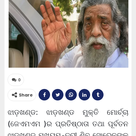
0
Share
ଝାଡ଼ଖଣ୍ଡ: ଝାଡ଼ଖଣ୍ଡ ମୁକ୍ତି ମୋର୍ଚ୍ଚା
(ଜେଏମଏମ )ର ପ୍ରତିଷ୍ଠାତା ତଥା ପୂର୍ବତନ
ଝାଡ଼ଖଣ୍ଡ ମୁଖ୍ୟମନ୍ତ୍ରୀ ଶିବୁ ସୋରେନଙ୍କ