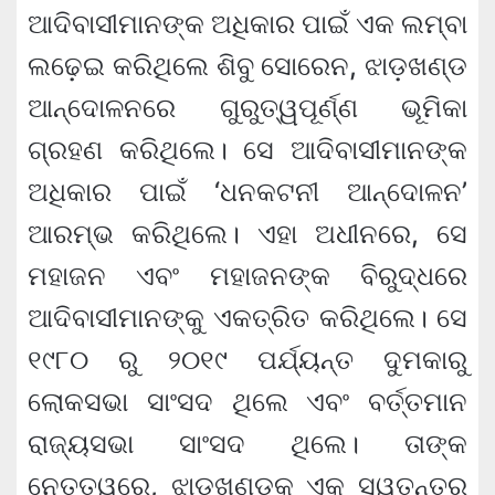
ଆଦିବାସୀମାନଙ୍କ ଅଧିକାର ପାଇଁ ଏକ ଲମ୍ବା
ଲଢ଼େଇ କରିଥିଲେ ଶିବୁ ସୋରେନ, ଝାଡ଼ଖଣ୍ଡ
ଆନ୍ଦୋଳନରେ ଗୁରୁତ୍ୱପୂର୍ଣ୍ଣ ଭୂମିକା
ଗ୍ରହଣ କରିଥିଲେ। ସେ ଆଦିବାସୀମାନଙ୍କ
ଅଧିକାର ପାଇଁ ‘ଧନକଟନୀ ଆନ୍ଦୋଳନ’
ଆରମ୍ଭ କରିଥିଲେ। ଏହା ଅଧୀନରେ, ସେ
ମହାଜନ ଏବଂ ମହାଜନଙ୍କ ବିରୁଦ୍ଧରେ
ଆଦିବାସୀମାନଙ୍କୁ ଏକତ୍ରିତ କରିଥିଲେ। ସେ
୧୯୮୦ ରୁ ୨୦୧୯ ପର୍ଯ୍ୟନ୍ତ ଦୁମକାରୁ
ଲୋକସଭା ସାଂସଦ ଥିଲେ ଏବଂ ବର୍ତ୍ତମାନ
ରାଜ୍ୟସଭା ସାଂସଦ ଥିଲେ। ତାଙ୍କ
ନେତୃତ୍ୱରେ, ଝାଡ଼ଖଣ୍ଡକୁ ଏକ ସ୍ୱତନ୍ତ୍ର