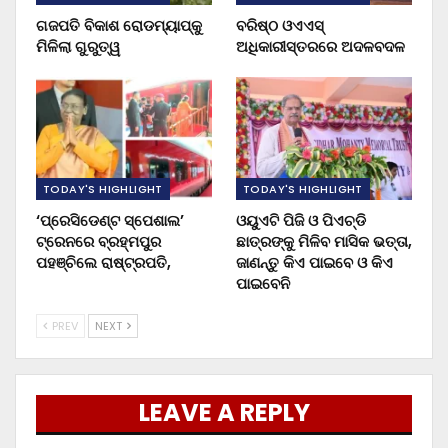
ଗଜପତି ବିକାଶ ରୋଡମ୍ୟାପ୍‌କୁ
ବରିଷ୍ଠ ଓଏଏସ୍‌
ମିଳିଲା ଗୁରୁତ୍ୱ
ଅଧିକାରୀସ୍ତରରେ ଅଦଳବଦଳ
TODAY'S HIGHLIGHT
TODAY'S HIGHLIGHT
‘ପ୍ରେସିଡେଣ୍ଟ ସ୍ପେଶାଲ’
ଓୟୁଏଟି ପିଜି ଓ ପିଏଚ୍‌ଡି
ଟ୍ରେନରେ ବ୍ରହ୍ମପୁର
ଛାତ୍ରଙ୍କୁ ମିଳିବ ମାସିକ ଭତ୍ତା,
ପହଞ୍ଚିଲେ ରାଷ୍ଟ୍ରପତି,
ଜାଣନ୍ତୁ କିଏ ପାଇବେ ଓ କିଏ
ପାଇବେନି
PREV
NEXT
LEAVE A REPLY