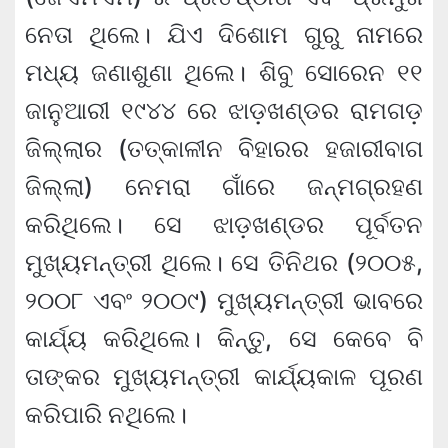
ନେତା ଥିଲେ। ଯିଏ ଦିଶୋମ ଗୁରୁ ନାମରେ
ମଧ୍ୟ ଜଣାଶୁଣା ଥିଲେ। ଶିବୁ ସୋରେନ ୧୧
ଜାନୁଆରୀ ୧୯୪୪ ରେ ଝାଡ଼ଖଣ୍ଡର ରାମଗଡ଼
ଜିଲ୍ଲାର (ତତ୍କାଳୀନ ବିହାରର ହଜାରୀବାଗ
ଜିଲ୍ଲା) ନେମରା ଗାଁରେ ଜନ୍ମଗ୍ରହଣ
କରିଥିଲେ। ସେ ଝାଡ଼ଖଣ୍ଡର ପୂର୍ବତନ
ମୁଖ୍ୟମନ୍ତ୍ରୀ ଥିଲେ। ସେ ତିନିଥର (୨୦୦୫,
୨୦୦୮ ଏବଂ ୨୦୦୯) ମୁଖ୍ୟମନ୍ତ୍ରୀ ଭାବରେ
କାର୍ଯ୍ୟ କରିଥିଲେ। କିନ୍ତୁ, ସେ କେବେ ବି
ତାଙ୍କର ମୁଖ୍ୟମନ୍ତ୍ରୀ କାର୍ଯ୍ୟକାଳ ପୂରଣ
କରିପାରି ନଥିଲେ।