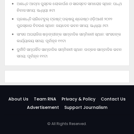
ଅଶାନ୍ତ ଆତ୍ମା ପୁସ୍ତକ ଲୋକାର୍ପଣ ଓ ସାରସ୍ବତ ସମାରୋହ ସ୍ଥାନ: ପାନ୍ଥ
ନିବାସ ସମୟ: ସନ୍ଧ୍ୟା ୫ଟା
ପ୍ରଶାନ୍ତି ଚାରିଟେବୁଲ୍‌ ଟ୍ରଷ୍ଟ୍‌ ପକ୍ଷରୁ ଶ୍ରେଷ୍ଠ ଓଡ଼ିଆଣୀ ୨୦୨୨
ପୁରସ୍କାର ବିତରଣ ସ୍ଥାନ: ଜୟଦେବ ଭବନ ସମୟ: ସନ୍ଧ୍ୟା ୬ଟା
ସାଂସଦ ଅପରାଜିତା ଷଡ଼ଙ୍ଗୀଙ୍କ ସାମ୍ବାଦିକ ସମ୍ମିଳନୀ ସ୍ଥାନ: ସାଂସଦଙ୍କ
କାର୍ଯ୍ୟାଳୟ ସମୟ: ପୂର୍ବାହ୍ନ ୧୧ଟା
ଦୁର୍ନୀତି ସମ୍ପର୍କିତ ସାମ୍ବାଦିକ ସମ୍ମିଳନୀ ସ୍ଥାନ: ଉତ୍କଳ ସାମ୍ବାଦିକ ଭବନ
ସମୟ: ପୂର୍ବାହ୍ନ ୧୧ଟା
About Us
Team RNA
Privacy & Policy
Contact Us
Advertisement
Support Journalism
© All Rights Reserved.