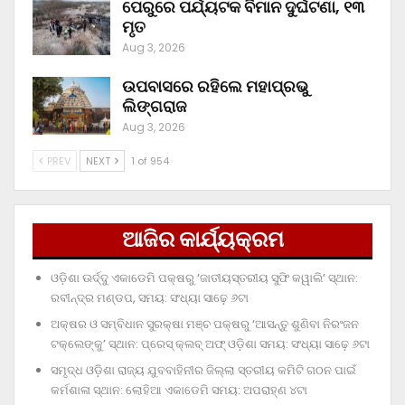
ପେରୁରେ ପର୍ଯ୍ୟଟକ ବିମାନ ଦୁର୍ଘଟଣା, ୧୩
ମୃତ
Aug 3, 2026
ଉପବାସରେ ରହିଲେ ମହାପ୍ରଭୁ
ଲିଙ୍ଗରାଜ
Aug 3, 2026
PREV
NEXT
1 of 954
ଆଜିର କାର୍ଯ୍ୟକ୍ରମ
ଓଡ଼ିଶା ଊର୍ଦ୍ଦୁ ଏକାଡେମି ପକ୍ଷରୁ ‘ଜାତୀୟସ୍ତରୀୟ ସୁଫି କୱାଲି’ ସ୍ଥାନ:
ରବୀନ୍ଦ୍ର ମଣ୍ଡପ, ସମୟ: ସଂଧ୍ୟା ସାଢ଼େ ୬ଟା
ଅକ୍ଷର ଓ ସମ୍ବିଧାନ ସୁରକ୍ଷା ମଞ୍ଚ ପକ୍ଷରୁ ‘ଆସନ୍ତୁ ଶୁଣିବା ନିରଂଜନ
ଟକ୍‌ଲେଙ୍କୁ’ ସ୍ଥାନ: ପ୍ରେସ୍‌ କ୍ଲବ୍‌ ଅଫ୍‌ ଓଡ଼ିଶା ସମୟ: ସଂଧ୍ୟା ସାଢ଼େ ୬ଟା
ସମୃଦ୍ଧ ଓଡ଼ିଶା ରାଜ୍ୟ ଯୁବବାହିନୀର ଜିଲ୍ଲା ସ୍ତରୀୟ କମିଟି ଗଠନ ପାଇଁ
କର୍ମଶାଳା ସ୍ଥାନ: ଲୋହିଆ ଏକାଡେମି ସମୟ: ଅପରାହ୍‌ଣ ୪ଟା