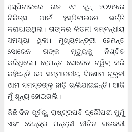
ହସ୍ପିଟାଲରେ ଗତ ୧୯ ଜୁନ୍ ୨୦୨୫ରେ
ଚିକିତ୍ସା ପାଇଁ ହସ୍ପିଟାଲରେ ଭର୍ତ୍ତି
କରାଯାଇଥିଲା। ତାଙ୍କର କିଡନୀ ସମ୍ବନ୍ଧୀୟ
ସମସ୍ୟା ଥିଲା। ମୁଖ୍ୟମନ୍ତ୍ରୀ ହେମନ୍ତ
ସୋରେନ ତାଙ୍କ ମୃତ୍ୟୁକୁ ନିଶ୍ଚିତ
କରିଥିଲେ। ହେମନ୍ତ ସୋରେନ ଟ୍ୱିଟ୍ କରି
କହିଛନ୍ତି ଯେ ସମ୍ମାନନୀୟ ଦିଶୋମ ଗୁରୁଜୀ
ଆମ ସମସ୍ତଙ୍କୁ ଛାଡ଼ି ଚାଲିଯାଇଛନ୍ତି। ଆଜି
ମୁଁ ଶୂନ୍ୟ ହୋଇଗଲି।
କିଛି ଦିନ ପୂର୍ବରୁ, ରାଷ୍ଟ୍ରପତି ଦ୍ରୌପଦୀ ମୁର୍ମୁ
ଏବଂ କେନ୍ଦ୍ର ମନ୍ତ୍ରୀ ନୀତିନ ଗଡକରୀ