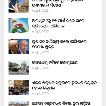
ମୋବାଇଲ ନିଷେଧ
Aug 8, 2026
ଅଗଷ୍ଟ ୯ରୁ ୧୭ ଯାଏଁ ଘରେ ଘରେ
ତ୍ରିରଙ୍ଗା ଅଭିଯାନ
Aug 8, 2026
ରୁଷ ସହ ବାଣିଜ୍ୟ କଲେ ଲାଗିପାରେ
୧୦୦% ଶୁଳ୍କ
Aug 8, 2026
ରାଜପଥରୁ ହଟିବେ ଗୋରୁଗାଈ
Aug 8, 2026
ଏକକ ଶିକ୍ଷକ ସ୍କୁଲରେ ତୁରନ୍ତ ନିଯୁକ୍ତ
ହେବେ ଶିକ୍ଷକ
Aug 8, 2026
ଜାତୀୟ ହସ୍ତତନ୍ତ ଦିବସ: ଦୁଇ ଓଡ଼ିଆ