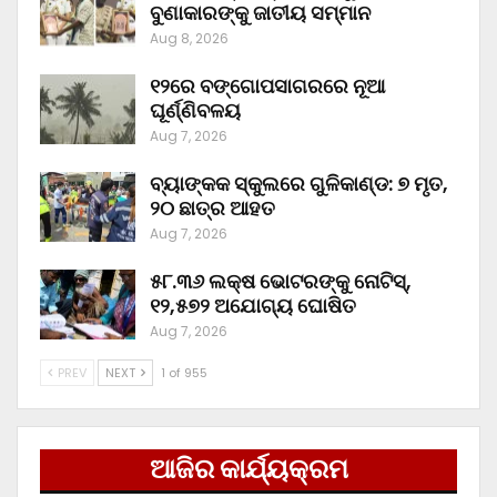
ବୁଣାକାରଙ୍କୁ ଜାତୀୟ ସମ୍ମାନ
Aug 8, 2026
୧୨ରେ ବଙ୍ଗୋପସାଗରରେ ନୂଆ
ଘୂର୍ଣ୍ଣିବଳୟ
Aug 7, 2026
ବ୍ୟାଙ୍କକ ସ୍କୁଲରେ ଗୁଳିକାଣ୍ଡ: ୭ ମୃତ,
୨୦ ଛାତ୍ର ଆହତ
Aug 7, 2026
୫୮.୩୬ ଲକ୍ଷ ଭୋଟରଙ୍କୁ ନୋଟିସ୍‌,
୧୨,୫୭୨ ଅଯୋଗ୍ୟ ଘୋଷିତ
Aug 7, 2026
PREV
NEXT
1 of 955
ଆଜିର କାର୍ଯ୍ୟକ୍ରମ