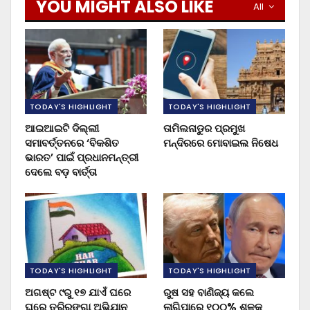
YOU MIGHT ALSO LIKE
All
TODAY'S HIGHLIGHT
TODAY'S HIGHLIGHT
ଆଇଆଇଟି ଦିଲ୍ଲୀ
ତାମିଲନାଡୁର ପ୍ରମୁଖ
ସମାବର୍ତ୍ତନରେ ‘ବିକଶିତ
ମନ୍ଦିରରେ ମୋବାଇଲ ନିଷେଧ
ଭାରତ’ ପାଇଁ ପ୍ରଧାନମନ୍ତ୍ରୀ
ଦେଲେ ବଡ଼ ବାର୍ତ୍ତା
TODAY'S HIGHLIGHT
TODAY'S HIGHLIGHT
ଅଗଷ୍ଟ ୯ରୁ ୧୭ ଯାଏଁ ଘରେ
ରୁଷ ସହ ବାଣିଜ୍ୟ କଲେ
ଘରେ ତ୍ରିରଙ୍ଗା ଅଭିଯାନ
ଲାଗିପାରେ ୧୦୦% ଶୁଳ୍କ