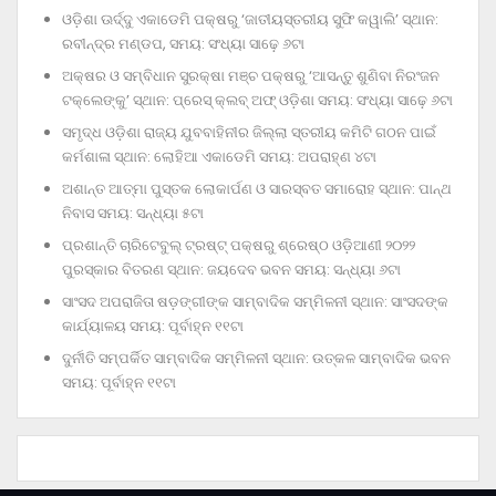
ଓଡ଼ିଶା ଊର୍ଦ୍ଦୁ ଏକାଡେମି ପକ୍ଷରୁ ‘ଜାତୀୟସ୍ତରୀୟ ସୁଫି କୱାଲି’ ସ୍ଥାନ:
ରବୀନ୍ଦ୍ର ମଣ୍ଡପ, ସମୟ: ସଂଧ୍ୟା ସାଢ଼େ ୬ଟା
ଅକ୍ଷର ଓ ସମ୍ବିଧାନ ସୁରକ୍ଷା ମଞ୍ଚ ପକ୍ଷରୁ ‘ଆସନ୍ତୁ ଶୁଣିବା ନିରଂଜନ
ଟକ୍‌ଲେଙ୍କୁ’ ସ୍ଥାନ: ପ୍ରେସ୍‌ କ୍ଲବ୍‌ ଅଫ୍‌ ଓଡ଼ିଶା ସମୟ: ସଂଧ୍ୟା ସାଢ଼େ ୬ଟା
ସମୃଦ୍ଧ ଓଡ଼ିଶା ରାଜ୍ୟ ଯୁବବାହିନୀର ଜିଲ୍ଲା ସ୍ତରୀୟ କମିଟି ଗଠନ ପାଇଁ
କର୍ମଶାଳା ସ୍ଥାନ: ଲୋହିଆ ଏକାଡେମି ସମୟ: ଅପରାହ୍‌ଣ ୪ଟା
ଅଶାନ୍ତ ଆତ୍ମା ପୁସ୍ତକ ଲୋକାର୍ପଣ ଓ ସାରସ୍ବତ ସମାରୋହ ସ୍ଥାନ: ପାନ୍ଥ
ନିବାସ ସମୟ: ସନ୍ଧ୍ୟା ୫ଟା
ପ୍ରଶାନ୍ତି ଚାରିଟେବୁଲ୍‌ ଟ୍ରଷ୍ଟ୍‌ ପକ୍ଷରୁ ଶ୍ରେଷ୍ଠ ଓଡ଼ିଆଣୀ ୨୦୨୨
ପୁରସ୍କାର ବିତରଣ ସ୍ଥାନ: ଜୟଦେବ ଭବନ ସମୟ: ସନ୍ଧ୍ୟା ୬ଟା
ସାଂସଦ ଅପରାଜିତା ଷଡ଼ଙ୍ଗୀଙ୍କ ସାମ୍ବାଦିକ ସମ୍ମିଳନୀ ସ୍ଥାନ: ସାଂସଦଙ୍କ
କାର୍ଯ୍ୟାଳୟ ସମୟ: ପୂର୍ବାହ୍ନ ୧୧ଟା
ଦୁର୍ନୀତି ସମ୍ପର୍କିତ ସାମ୍ବାଦିକ ସମ୍ମିଳନୀ ସ୍ଥାନ: ଉତ୍କଳ ସାମ୍ବାଦିକ ଭବନ
ସମୟ: ପୂର୍ବାହ୍ନ ୧୧ଟା