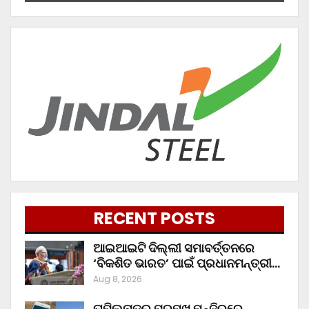
RECENT POSTS
ଆଇଆଇଟି ଦିଲ୍ଲୀ ସମାବର୍ତ୍ତନରେ
‘ବିକଶିତ ଭାରତ’ ପାଇଁ ପ୍ରଧାନମନ୍ତ୍ରୀ…
Aug 8, 2026
ତାମିଲନାଡୁର ପ୍ରମୁଖ ମନ୍ଦିରରେ