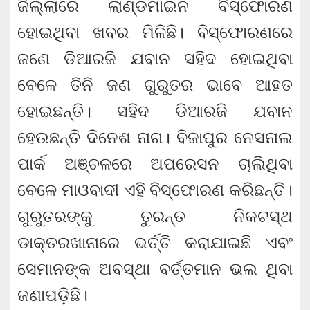
ଜିଲ୍ଲାରେ ଲାଣ୍ଡମାଇନ ବିସ୍ଫୋରଣ
ହୋଇଥିବା ଖବର ମିଳିଛି। ବିସ୍ଫୋରଣରେ
ଜଣେ ଡିଆରଜି ଯବାନ ସହିଦ ହୋଇଥିବା
ବେଳେ ତିନି ଜଣ ଗୁରୁତର ଭାବେ ଆହତ
ହୋଇଛନ୍ତି। ସହିଦ ଡିଆରଜି ଯବାନ
ହେଉଛନ୍ତି ଦିନେଶ ନାଗ। ବିଜାପୁର ନେସନାଲ
ପାର୍କ ଅଞ୍ଚଳରେ ଅପରେସନ ଚାଲିଥିବା
ବେଳେ ମାଓବାଦୀ ଏହି ବିସ୍ଫୋରଣ କରିଛନ୍ତି।
ଗୁରୁତରଙ୍କୁ ତୁରନ୍ତ ନିକଟସ୍ଥ
ଡାକ୍ତରଖାନାରେ ଭର୍ତ୍ତି କରାଯାଇଛି ଏବଂ
ସେମାନଙ୍କ ଅବସ୍ଥା ବର୍ତ୍ତମାନ ଭଲ ଥିବା
ଜଣାପଡ଼ିଛି।