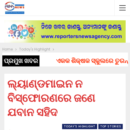
Home
Today's Highlight
ପ୍ରମୁଖ ଖବର
ଏକକ ଶିକ୍ଷକ ସ୍କୁଲରେ ତୁରନ୍ତ ନି
ଲ୍ୟାଣ୍ଡମାଇନ ନ
ବିସ୍ଫୋରଣରେ ଜଣେ
ଯବାନ ସହିଦ
TODAY'S HIGHLIGHT
TOP STORIES