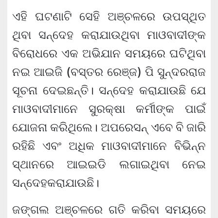
ଏହି ଘଟଣାଟି ସେହି ଅଞ୍ଚଳରେ ଉପସ୍ଥିତ
ଥିବା ସନ୍ଦେହ କରାଯାଉଥିବା ମାଓବାଦୀଙ୍କ
ବିରୋଧରେ ଏକ ଅଭିଯାନ ସମୟରେ ଘଟିଥିବା
ନଇ ଆଇଜି (ବସ୍ତର ରେଞ୍ଜ) ପି ସୁନ୍ଦରରାଜ
ସୂଚନା ଦେଇଛନ୍ତି। ସନ୍ଦେହ କରାଯାଉଛି ଯେ
ମାଓବାଦୀମାନେ ସୁରକ୍ଷା କର୍ମୀଙ୍କ ପାଇଁ
ଯୋଜନା କରିଥିଲେ। ଅପରେସନ୍ ଏବେ ବି ଜାରି
ରହିଛି ଏବଂ ଅଧିକ ମାଓବାଦୀମାନେ ବିଭିନ୍ନ
ସ୍ଥାନରେ ଆଇଇଡି ଲଗାଇଥିବା ନେଇ
ସନ୍ଦେହକରାଯାଉଛି।
ଜଙ୍ଗଲ ଅଞ୍ଚଳରେ ଗତି କରିବା ସମୟରେ