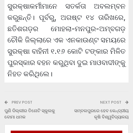
ସୁରକ୍ଷାକର୍ମୀମାନେ ସତର୍କତା ଅବଲମ୍ବନ
କରୁଛନ୍ତି। ପୂର୍ବରୁ, ଅଗଷ୍ଟ ୧୪ ତାରିଖରେ,
ଛତିଶଗଡ଼ର ମୋହଲା-ମନପୁର-ଅମ୍ବଗଡ଼
ଚୌକି ଜିଲ୍ଲାରେ ଏକ ଏନକାଉଣ୍ଟ ସମୟରେ
ସୁରକ୍ଷା ବାହିନୀ ୧.୧୬ କୋଟି ଟଙ୍କାର ମିଳିତ
ପୁରସ୍କାର ବହନ କରୁଥିବା ଦୁଇ ମାଓବାଦୀଙ୍କୁ
ନିହତ କରିଥିଲେ।
PREV POST
NEXT POST
ପୁଣି ଦିଲ୍ଲୀର ତିନୋଟି ସ୍କୁଲକୁ
ସମ୍ବଲପୁରରେ ହେବ କେନ୍ଦ୍ରୀୟ
ବୋମା ଧମକ
କୃଷି ବିଶ୍ୱବିଦ୍ୟାଳୟ