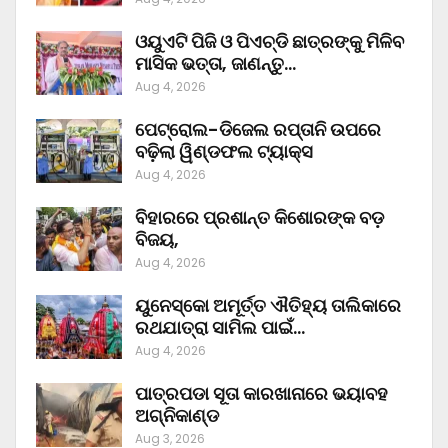
ଓୟୁଏଟି ପିଜି ଓ ପିଏଚ୍‌ଡି ଛାତ୍ରଙ୍କୁ ମିଳିବ
ମାସିକ ଭତ୍ତା, ଜାଣନ୍ତୁ…
Aug 4, 2026
ପେଟ୍ରୋଲ-ଡିଜେଲ ରପ୍ତାନି ଉପରେ
ବଢ଼ିଲା ୱିଣ୍ଡଫଲ ଟ୍ୟାକ୍ସ
Aug 4, 2026
ବିହାରରେ ପ୍ରଶାନ୍ତ କିଶୋରଙ୍କ ବଡ଼
ବିଜୟ,
Aug 4, 2026
ୟୁନେସ୍କୋ ଅମୂର୍ତ୍ତ ଐତିହ୍ୟ ତାଲିକାରେ
ରଥଯାତ୍ରା ସାମିଲ ପାଇଁ…
Aug 4, 2026
ପାତ୍ରପଡା ସୂତା କାରଖାନାରେ ଭୟାବହ
ଅଗ୍ନିକାଣ୍ଡ
Aug 3, 2026