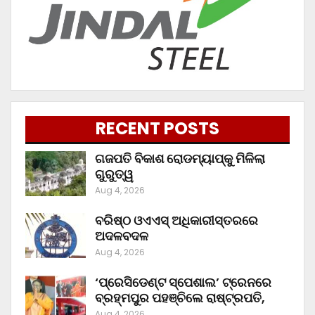
RECENT POSTS
ଗଜପତି ବିକାଶ ରୋଡମ୍ୟାପ୍‌କୁ ମିଳିଲା
ଗୁରୁତ୍ୱ
Aug 4, 2026
ବରିଷ୍ଠ ଓଏଏସ୍‌ ଅଧିକାରୀସ୍ତରରେ
ଅଦଳବଦଳ
Aug 4, 2026
‘ପ୍ରେସିଡେଣ୍ଟ ସ୍ପେଶାଲ’ ଟ୍ରେନରେ
ବ୍ରହ୍ମପୁର ପହଞ୍ଚିଲେ ରାଷ୍ଟ୍ରପତି,
Aug 4, 2026