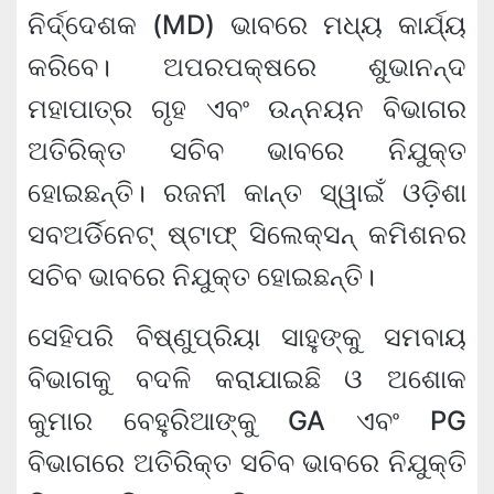
ନିର୍ଦ୍ଦେଶକ (MD) ଭାବରେ ମଧ୍ୟ କାର୍ଯ୍ୟ
କରିବେ। ଅପରପକ୍ଷରେ ଶୁଭାନନ୍ଦ
ମହାପାତ୍ର ଗୃହ ଏବଂ ଉନ୍ନୟନ ବିଭାଗର
ଅତିରିକ୍ତ ସଚିବ ଭାବରେ ନିଯୁକ୍ତ
ହୋଇଛନ୍ତି। ରଜନୀ କାନ୍ତ ସ୍ୱାଇଁ ଓଡ଼ିଶା
ସବଅର୍ଡିନେଟ୍ ଷ୍ଟାଫ୍ ସିଲେକ୍ସନ୍ କମିଶନର
ସଚିବ ଭାବରେ ନିଯୁକ୍ତ ହୋଇଛନ୍ତି।
ସେହିପରି ବିଷ୍ଣୁପ୍ରିୟା ସାହୁଙ୍କୁ ସମବାୟ
ବିଭାଗକୁ ବଦଳି କରାଯାଇଛି ଓ ଅଶୋକ
କୁମାର ବେହୁରିଆଙ୍କୁ GA ଏବଂ PG
ବିଭାଗରେ ଅତିରିକ୍ତ ସଚିବ ଭାବରେ ନିଯୁକ୍ତି