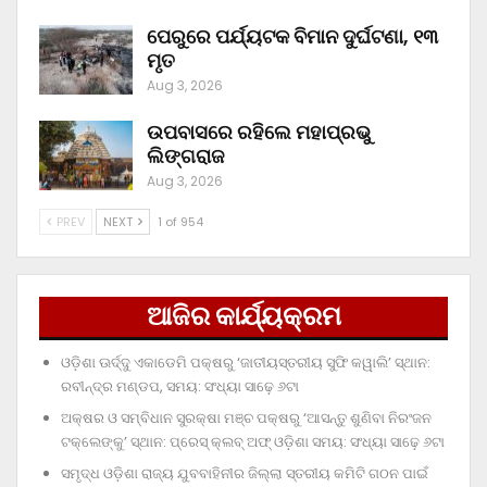
ପେରୁରେ ପର୍ଯ୍ୟଟକ ବିମାନ ଦୁର୍ଘଟଣା, ୧୩
ମୃତ
Aug 3, 2026
ଉପବାସରେ ରହିଲେ ମହାପ୍ରଭୁ
ଲିଙ୍ଗରାଜ
Aug 3, 2026
PREV
NEXT
1 of 954
ଆଜିର କାର୍ଯ୍ୟକ୍ରମ
ଓଡ଼ିଶା ଊର୍ଦ୍ଦୁ ଏକାଡେମି ପକ୍ଷରୁ ‘ଜାତୀୟସ୍ତରୀୟ ସୁଫି କୱାଲି’ ସ୍ଥାନ:
ରବୀନ୍ଦ୍ର ମଣ୍ଡପ, ସମୟ: ସଂଧ୍ୟା ସାଢ଼େ ୬ଟା
ଅକ୍ଷର ଓ ସମ୍ବିଧାନ ସୁରକ୍ଷା ମଞ୍ଚ ପକ୍ଷରୁ ‘ଆସନ୍ତୁ ଶୁଣିବା ନିରଂଜନ
ଟକ୍‌ଲେଙ୍କୁ’ ସ୍ଥାନ: ପ୍ରେସ୍‌ କ୍ଲବ୍‌ ଅଫ୍‌ ଓଡ଼ିଶା ସମୟ: ସଂଧ୍ୟା ସାଢ଼େ ୬ଟା
ସମୃଦ୍ଧ ଓଡ଼ିଶା ରାଜ୍ୟ ଯୁବବାହିନୀର ଜିଲ୍ଲା ସ୍ତରୀୟ କମିଟି ଗଠନ ପାଇଁ