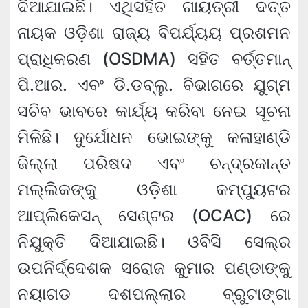
ଦିଆଯାଇଛି। ଏଥିସହିତ ଗାୟତ୍ରୀ ଦତ୍ତ
ନାୟକ ଓଡ଼ିଶା ରାଜ୍ୟ ବିପର୍ଯ୍ୟୟ ପ୍ରଶମନ
ପ୍ରାଧିକରଣ (OSDMA) ସହିତ ବର୍ତ୍ତମାନ୍
ପି.ଆର. ଏବଂ ଡି.ଡବ୍ଲୁ. ବିଭାଗରେ ଯୁଗ୍ମ
ସଚିବ ଭାବରେ କାର୍ଯ୍ୟ କରିବା ନେଇ ସୂଚନା
ମିଳିଛି। ଦୁର୍ଯୋଧନ ଭୋଇଙ୍କୁ କଳାହାଣ୍ଡି
ଜିଲ୍ଲା ପରିଷଦ ଏବଂ ଚନ୍ଦ୍ରକାନ୍ତ
ମଲ୍ଲିକଙ୍କୁ ଓଡ଼ିଶା କମ୍ପ୍ୟୁଟର
ଆପ୍ଲିକେସନ୍ ସେଣ୍ଟର (OCAC) ରେ
ନିଯୁକ୍ତି ଦିଆଯାଇଛି। ଓବିସି ସେଲ୍‌ର
ଉପନିର୍ଦ୍ଦେଶକ ସରୋଜ କୁମାର ପଣ୍ଡାଙ୍କୁ
ନୟାଗଡ ଦଶପଲ୍ଲାର ବ୍ରୁଟାଙ୍ଗା