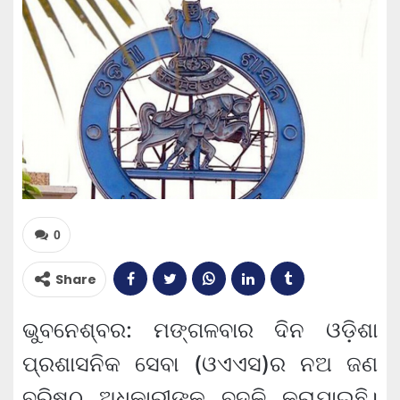
0
Share
ଭୁବନେଶ୍ବର: ମଙ୍ଗଳବାର ଦିନ ଓଡ଼ିଶା
ପ୍ରଶାସନିକ ସେବା (ଓଏଏସ)ର ନଅ ଜଣ
ବରିଷ୍ଠ ଅଧିକାରୀଙ୍କୁ ବଦଳି କରାଯାଇଛି।