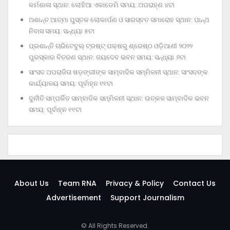
କର୍ମଶାଳା ସ୍ଥାନ: ଲୋହିଆ ଏକାଡେମି ସମୟ: ଅପରାହ୍‌ଣ ୪ଟା
ଅଶାନ୍ତ ଆତ୍ମା ପୁସ୍ତକ ଲୋକାର୍ପଣ ଓ ସାରସ୍ବତ ସମାରୋହ ସ୍ଥାନ: ପାନ୍ଥ
ନିବାସ ସମୟ: ସନ୍ଧ୍ୟା ୫ଟା
ପ୍ରଶାନ୍ତି ଚାରିଟେବୁଲ୍‌ ଟ୍ରଷ୍ଟ୍‌ ପକ୍ଷରୁ ଶ୍ରେଷ୍ଠ ଓଡ଼ିଆଣୀ ୨୦୨୨
ପୁରସ୍କାର ବିତରଣ ସ୍ଥାନ: ଜୟଦେବ ଭବନ ସମୟ: ସନ୍ଧ୍ୟା ୬ଟା
ସାଂସଦ ଅପରାଜିତା ଷଡ଼ଙ୍ଗୀଙ୍କ ସାମ୍ବାଦିକ ସମ୍ମିଳନୀ ସ୍ଥାନ: ସାଂସଦଙ୍କ
କାର୍ଯ୍ୟାଳୟ ସମୟ: ପୂର୍ବାହ୍ନ ୧୧ଟା
ଦୁର୍ନୀତି ସମ୍ପର୍କିତ ସାମ୍ବାଦିକ ସମ୍ମିଳନୀ ସ୍ଥାନ: ଉତ୍କଳ ସାମ୍ବାଦିକ ଭବନ
ସମୟ: ପୂର୍ବାହ୍ନ ୧୧ଟା
About Us
Team RNA
Privacy & Policy
Contact Us
Advertisement
Support Journalism
© All Rights Reserved.