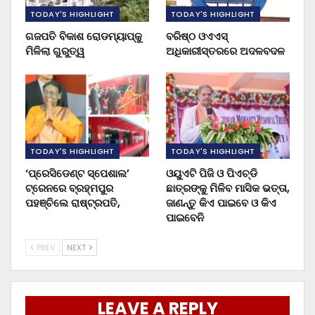
TODAY'S HIGHLIGHT
TODAY'S HIGHLIGHT
ଗଜପତି ବିକାଶ ରୋଡମ୍ୟାପ୍‌କୁ
ବରିଷ୍ଠ ଓଏଏସ୍‌
ମିଳିଲା ଗୁରୁତ୍ୱ
ଅଧିକାରୀସ୍ତରରେ ଅଦଳବଦଳ
TODAY'S HIGHLIGHT
TODAY'S HIGHLIGHT
‘ପ୍ରେସିଡେଣ୍ଟ ସ୍ପେଶାଲ’
ଓୟୁଏଟି ପିଜି ଓ ପିଏଚ୍‌ଡି
ଟ୍ରେନରେ ବ୍ରହ୍ମପୁର
ଛାତ୍ରଙ୍କୁ ମିଳିବ ମାସିକ ଭତ୍ତା,
ପହଞ୍ଚିଲେ ରାଷ୍ଟ୍ରପତି,
ଜାଣନ୍ତୁ କିଏ ପାଇବେ ଓ କିଏ
ପାଇବେନି
PREV
NEXT
LEAVE A REPLY