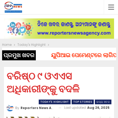
Home
Today's Highlight
ପ୍ରମୁଖ ଖବର
ୟୁପିଆଇ ପେମେଣ୍ଟରେ ଲାଗିପାରେ ଚ
ବରିଷ୍ଠ ୯ ଓଏଏସ
ଅଧିକାରୀଙ୍କୁ ବଦଳି
TODAY'S HIGHLIGHT
TOP STORIES
ରାଜ୍ୟ ଖବର
Last updated
Aug 26, 2025
By
Reporters News Agency