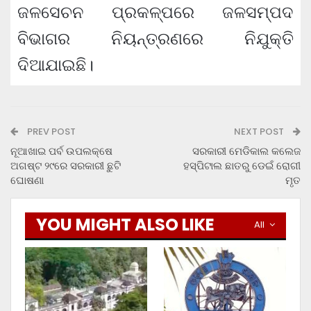
ଜଳସେଚନ ପ୍ରକଳ୍ପରେ ଜଳସମ୍ପଦ
ବିଭାଗର ନିୟନ୍ତ୍ରଣରେ ନିଯୁକ୍ତି
ଦିଆଯାଇଛି।
PREV POST
NEXT POST
ନୂଆଖାଇ ପର୍ବ ଉପଲକ୍ଷେ
ସରକାରୀ ମେଡିକାଲ କଲେଜ
ଅଗଷ୍ଟ ୨୯ରେ ସରକାରୀ ଛୁଟି
ହସ୍ପିଟାଲ ଛାତରୁ ଡେଇଁ ରୋଗୀ
ଘୋଷଣା
ମୃତ
YOU MIGHT ALSO LIKE
All