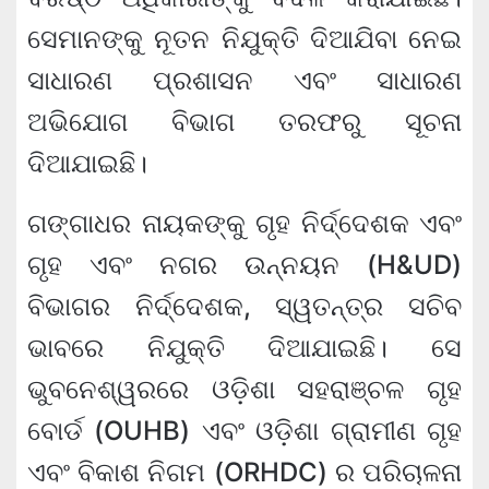
ସେମାନଙ୍କୁ ନୂତନ ନିଯୁକ୍ତି ଦିଆଯିବା ନେଇ
ସାଧାରଣ ପ୍ରଶାସନ ଏବଂ ସାଧାରଣ
ଅଭିଯୋଗ ବିଭାଗ ତରଫରୁ ସୂଚନା
ଦିଆଯାଇଛି।
ଗଙ୍ଗାଧର ନାୟକଙ୍କୁ ଗୃହ ନିର୍ଦ୍ଦେଶକ ଏବଂ
ଗୃହ ଏବଂ ନଗର ଉନ୍ନୟନ (H&UD)
ବିଭାଗର ନିର୍ଦ୍ଦେଶକ, ସ୍ୱତନ୍ତ୍ର ସଚିବ
ଭାବରେ ନିଯୁକ୍ତି ଦିଆଯାଇଛି। ସେ
ଭୁବନେଶ୍ୱରରେ ଓଡ଼ିଶା ସହରାଞ୍ଚଳ ଗୃହ
ବୋର୍ଡ (OUHB) ଏବଂ ଓଡ଼ିଶା ଗ୍ରାମୀଣ ଗୃହ
ଏବଂ ବିକାଶ ନିଗମ (ORHDC) ର ପରିଚାଳନା