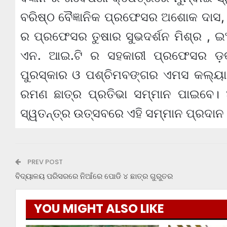
ବରିଷ୍ଠ ବୈଜ୍ଞାନିକ ପ୍ରଫେସର ଅଶୋକ ଦାସ, ଚ
ର ପ୍ରଫେସର ତୁଷାର ସୁଭଦର୍ଶନ ମିଶ୍ର , ଇଂନ
ଏନ. ଆଇ.ଟି ର ସହକାରୀ ପ୍ରଫେସର ଡ଼କ୍ଟ
ପୁରସ୍କାର ଓ ପଶ୍ଚିମବଙ୍ଗର ଏମସ କଲ୍ୟାଣୀର
ରମଣ ଛାତ୍ର ପ୍ରତିଭା ସମ୍ମାନ ପାଇବେ। 
ସ୍ୱତନ୍ତ୍ର ଉତ୍ସବରେ ଏହି ସମ୍ମାନ ପ୍ରଦାନ 
PREV POST
ବିଦ୍ୟାଳୟ ପରିସରରେ ନିଆଁରେ ପୋଡି ୪ ଛାତ୍ର ଗୁରୁତର
YOU MIGHT ALSO LIKE