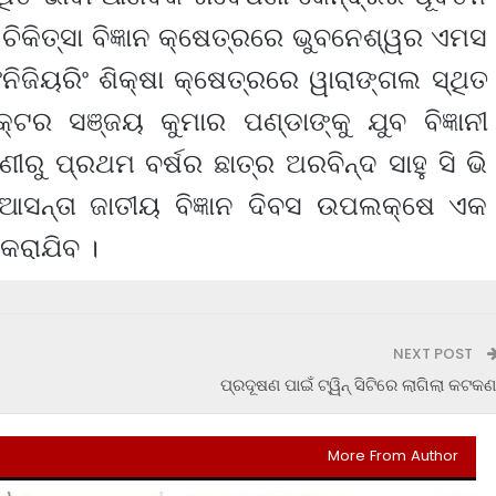
ିକିତ୍ସା ବିଜ୍ଞାନ କ୍ଷେତ୍ରରେ ଭୁବନେଶ୍ୱର ଏମସ
ିଜିୟରିଂ ଶିକ୍ଷା କ୍ଷେତ୍ରରେ ୱାରାଙ୍ଗଲ ସ୍ଥିତ
ର ସଞ୍ଜୟ କୁମାର ପଣ୍ଡାଙ୍କୁ ଯୁବ ବିଜ୍ଞାନୀ
ୁ ପ୍ରଥମ ବର୍ଷର ଛାତ୍ର ଅରବିନ୍ଦ ସାହୁ ସି ଭି
ଆସନ୍ତା ଜାତୀୟ ବିଜ୍ଞାନ ଦିବସ ଉପଲକ୍ଷେ ଏକ
କରାଯିବ ।
NEXT POST
ପ୍ରଦୂଷଣ ପାଇଁ ଟ୍ୱିନ୍‌ ସିଟିରେ ଲାଗିଲା କଟକଣ
More From Author