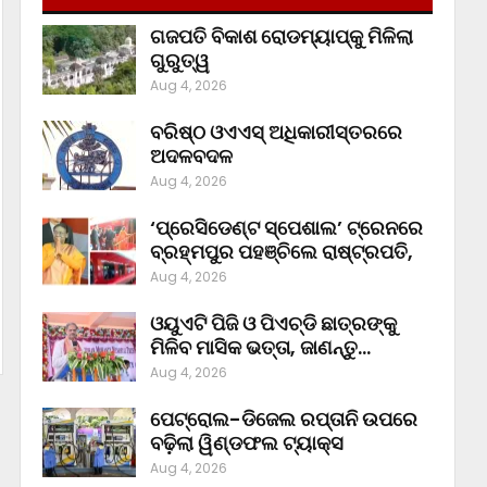
ଗଜପତି ବିକାଶ ରୋଡମ୍ୟାପ୍‌କୁ ମିଳିଲା
ଗୁରୁତ୍ୱ
Aug 4, 2026
ବରିଷ୍ଠ ଓଏଏସ୍‌ ଅଧିକାରୀସ୍ତରରେ
ଅଦଳବଦଳ
Aug 4, 2026
‘ପ୍ରେସିଡେଣ୍ଟ ସ୍ପେଶାଲ’ ଟ୍ରେନରେ
ବ୍ରହ୍ମପୁର ପହଞ୍ଚିଲେ ରାଷ୍ଟ୍ରପତି,
Aug 4, 2026
ଓୟୁଏଟି ପିଜି ଓ ପିଏଚ୍‌ଡି ଛାତ୍ରଙ୍କୁ
ମିଳିବ ମାସିକ ଭତ୍ତା, ଜାଣନ୍ତୁ…
Aug 4, 2026
ପେଟ୍ରୋଲ-ଡିଜେଲ ରପ୍ତାନି ଉପରେ
ବଢ଼ିଲା ୱିଣ୍ଡଫଲ ଟ୍ୟାକ୍ସ
Aug 4, 2026