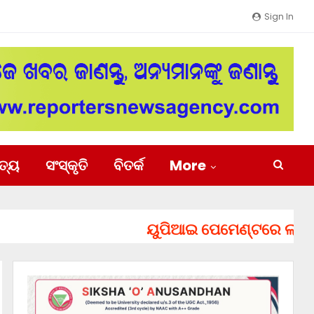
Sign In
ିତ୍ୟ
ସଂସ୍କୃତି
ବିତର୍କ
More
ୟୁପିଆଇ ପେମେଣ୍ଟରେ ଲାଗିପାରେ 