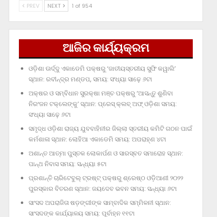
PREV
NEXT
1 of 954
ଆଜିର କାର୍ଯ୍ୟକ୍ରମ
ଓଡ଼ିଶା ଊର୍ଦ୍ଦୁ ଏକାଡେମି ପକ୍ଷରୁ ‘ଜାତୀୟସ୍ତରୀୟ ସୁଫି କୱାଲି’
ସ୍ଥାନ: ରବୀନ୍ଦ୍ର ମଣ୍ଡପ, ସମୟ: ସଂଧ୍ୟା ସାଢ଼େ ୬ଟା
ଅକ୍ଷର ଓ ସମ୍ବିଧାନ ସୁରକ୍ଷା ମଞ୍ଚ ପକ୍ଷରୁ ‘ଆସନ୍ତୁ ଶୁଣିବା
ନିରଂଜନ ଟକ୍‌ଲେଙ୍କୁ’ ସ୍ଥାନ: ପ୍ରେସ୍‌ କ୍ଲବ୍‌ ଅଫ୍‌ ଓଡ଼ିଶା ସମୟ:
ସଂଧ୍ୟା ସାଢ଼େ ୬ଟା
ସମୃଦ୍ଧ ଓଡ଼ିଶା ରାଜ୍ୟ ଯୁବବାହିନୀର ଜିଲ୍ଲା ସ୍ତରୀୟ କମିଟି ଗଠନ ପାଇଁ
କର୍ମଶାଳା ସ୍ଥାନ: ଲୋହିଆ ଏକାଡେମି ସମୟ: ଅପରାହ୍‌ଣ ୪ଟା
ଅଶାନ୍ତ ଆତ୍ମା ପୁସ୍ତକ ଲୋକାର୍ପଣ ଓ ସାରସ୍ବତ ସମାରୋହ ସ୍ଥାନ:
ପାନ୍ଥ ନିବାସ ସମୟ: ସନ୍ଧ୍ୟା ୫ଟା
ପ୍ରଶାନ୍ତି ଚାରିଟେବୁଲ୍‌ ଟ୍ରଷ୍ଟ୍‌ ପକ୍ଷରୁ ଶ୍ରେଷ୍ଠ ଓଡ଼ିଆଣୀ ୨୦୨୨
ପୁରସ୍କାର ବିତରଣ ସ୍ଥାନ: ଜୟଦେବ ଭବନ ସମୟ: ସନ୍ଧ୍ୟା ୬ଟା
ସାଂସଦ ଅପରାଜିତା ଷଡ଼ଙ୍ଗୀଙ୍କ ସାମ୍ବାଦିକ ସମ୍ମିଳନୀ ସ୍ଥାନ:
ସାଂସଦଙ୍କ କାର୍ଯ୍ୟାଳୟ ସମୟ: ପୂର୍ବାହ୍ନ ୧୧ଟା