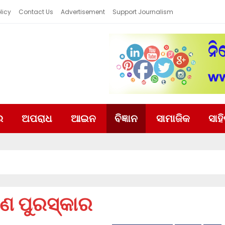
licy
Contact Us
Advertisement
Support Journalism
ର
ଅପରାଧ
ଆଇନ
ବିଜ୍ଞାନ
ସାମାଜିକ
ସାହ
ରମଣ ପୁରସ୍କାର