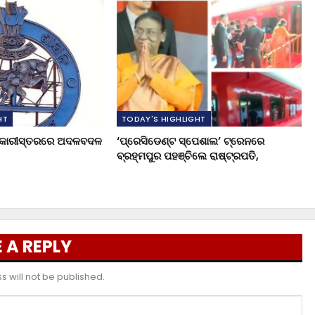
HT
TODAY'S HIGHLIGHT
ଧିକାରୀସ୍ତରରେ ଅଦଳବଦଳ
‘ପ୍ରେସିଡେଣ୍ଟ ସ୍ପେଶାଲ’ ଟ୍ରେନରେ
ବ୍ରହ୍ମପୁର ପହଞ୍ଚିଲେ ରାଷ୍ଟ୍ରପତି,
 A REPLY
 will not be published.