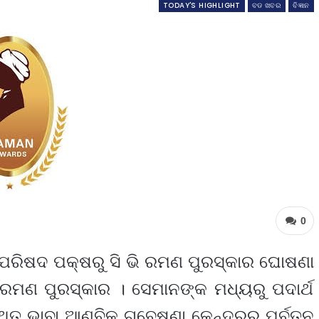
TODAY'S HIGHLIGHT
ବଡ ଖବର
ବିଜ୍ଞାନ
0
 ପରିଷଦ ପକ୍ଷରୁ ସି ଭି ରମଣ ପୁରସ୍କାର ଘୋଷଣା
ି ରମଣ ପୁରସ୍କାର । ସେମାନଙ୍କ ମଧ୍ୟରୁ ପଦାର୍ଥ
୍ଥିତ ଭାବା ଆଣବିକ ଗବେଷଣା କେନ୍ଦ୍ରର ପୂର୍ବତନ