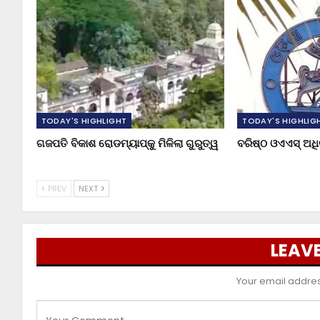
TODAY'S HIGHLIGHT
TODAY'S HIGHLIG
ଗଜପତି ବିକାଶ ରୋଡମ୍ୟାପ୍‌କୁ ମିଳିଲା ଗୁରୁତ୍ୱ
ବରିଷ୍ଠ ଓଏଏସ୍‌ ଅ
PREV
NEXT
LEAVE
Your email address