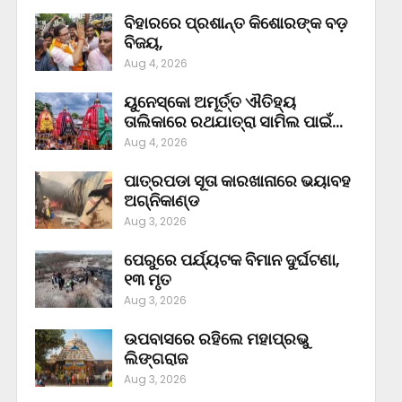
ବିହାରରେ ପ୍ରଶାନ୍ତ କିଶୋରଙ୍କ ବଡ଼
ବିଜୟ,
Aug 4, 2026
ୟୁନେସ୍କୋ ଅମୂର୍ତ୍ତ ଐତିହ୍ୟ
ତାଲିକାରେ ରଥଯାତ୍ରା ସାମିଲ ପାଇଁ…
Aug 4, 2026
ପାତ୍ରପଡା ସୂତା କାରଖାନାରେ ଭୟାବହ
ଅଗ୍ନିକାଣ୍ଡ
Aug 3, 2026
ପେରୁରେ ପର୍ଯ୍ୟଟକ ବିମାନ ଦୁର୍ଘଟଣା,
୧୩ ମୃତ
Aug 3, 2026
ଉପବାସରେ ରହିଲେ ମହାପ୍ରଭୁ
ଲିଙ୍ଗରାଜ
Aug 3, 2026