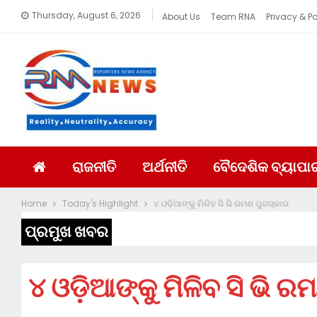
Thursday, August 6, 2026
About Us
Team RNA
Privacy & Po
ରାଜନୀତି
ଅର୍ଥନୀତି
ବୈଦେଶିକ ବ୍ୟାପା
Home
Today's Highlight
୪ ଓଡ଼ିଆଙ୍କୁ ମିଳିବ ସି ଭି ରମଣ ପୁରସ୍କାର
ପ୍ରମୁଖ ଖବର
୪ ଓଡ଼ିଆଙ୍କୁ ମିଳିବ ସି ଭି 