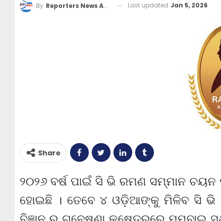
Last updated
Jan 5, 2026
By
Reporters News Agency
Share
୨୦୨୬ ବର୍ଷ ପାଇଁ ସି ଭି ରମଣ ସମ୍ମାନ ଚୟନ
ହୋଇଛି । ତେବେ ୪ ଓଡ଼ିଆଙ୍କୁ ମିଳିବ ସି ଭ
ବିଜ୍ଞାନ ର ଗବେଷଣା କ୍ଷେତ୍ରରେ ମୁମ୍ବାଇ ସ