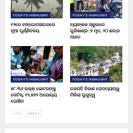
TODAY'S HIGHLIGHT
TODAY'S HIGHLIGHT
୧୨ରେ ବଙ୍ଗୋପସାଗରରେ
ବ୍ୟାଙ୍କକ ସ୍କୁଲରେ
ନୂଆ ଘୂର୍ଣ୍ଣିବଳୟ
ଗୁଳିକାଣ୍ଡ: ୭ ମୃତ, ୨୦ ଛାତ୍ର
ଆହତ
TODAY'S HIGHLIGHT
TODAY'S HIGHLIGHT
୫୮.୩୬ ଲକ୍ଷ ଭୋଟରଙ୍କୁ
ଗଜପତି ବିକାଶ ରୋଡମ୍ୟାପ୍‌କୁ
ନୋଟିସ୍‌, ୧୨,୫୭୨ ଅଯୋଗ୍ୟ
ମିଳିଲା ଗୁରୁତ୍ୱ
ଘୋଷିତ
PREV
NEXT