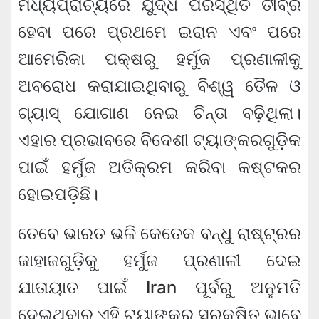
ମଧ୍ୟପ୍ରାଚ୍ୟରେ ଯୁଦ୍ଧ ପରିସ୍ଥିତି ତୀବ୍ର
ହେବା ପରେ ପ୍ରଥମେ ଇରାନ ଏବଂ ପରେ
ଆମେରିକା ପକ୍ଷରୁ ହର୍ମୁଜ ପ୍ରଣାଳୀକୁ
ଅବରୋଧ କରାଯାଇଥିବାରୁ ବିଶ୍ୱ ତୈଳ ଓ
ଗ୍ୟାସ୍‌ ଯୋଗାଣ ନେଇ ଚିନ୍ତା ବଢ଼ିଥିଲା।
ଏହାର ପ୍ରଭାବରେ ବିଦେଶୀ ଟ୍ୟାଙ୍କରଗୁଡ଼ିକ
ପାଇଁ ହର୍ମୁଜ ଅତିକ୍ରମ କରିବା କଷ୍ଟକର
ହୋଇପଡ଼ିଛି।
ତେବେ ଭାରତ ଭଳି କେତେକ ବନ୍ଧୁ ରାଷ୍ଟ୍ରର
ଜାହାଜଗୁଡ଼ିକୁ ହର୍ମୁଜ ପ୍ରଣାଳୀ ଦେଇ
ଯାତାୟାତ ପାଇଁ Iran ପୂର୍ବରୁ ଅନୁମତି
ଦେଇଥିବାରୁ ଏହି ଟ୍ୟାଙ୍କର ସୁରକ୍ଷିତ ଭାବେ