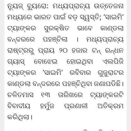
ନ୍ୟୁଜ୍ ବ୍ୟୁରୋ: ମଧ୍ୟପ୍ରାଚ୍ୟ ଉତ୍ତେଜନା
ମଧ୍ୟରେ ଭାରତ ପାଇଁ ବଡ଼ ସ୍ୱସ୍ତି; ‘ସାଇମି’
ଟ୍ୟାଙ୍କର ସୁରକ୍ଷିତ ଭାବେ କାଣ୍ଡଲା
ବନ୍ଦରରେ ପହଞ୍ଚିଲା । ମଧ୍ୟପ୍ରାଚ୍ୟ
ରାଷ୍ଟ୍ରରୁ ପ୍ରାୟ ୨୦ ହଜାର ଟନ୍‌ ରନ୍ଧନ
ଗ୍ୟାସ୍‌ ବୋଝେଇ ହୋଇଥିବା ଏଲପିଜି
ଟ୍ୟାଙ୍କର ‘ସାଇମି’ ରବିବାର ଗୁଜୁରାଟର
କାଣ୍ଡଲା ବନ୍ଦରରେ ପହଞ୍ଚିଥିବା ଜଣାପଡିଛି।
ଚଳିତମାସ ୧୩ ତାରିଖରେ ଟ୍ୟାଙ୍କରଟି
ବିବାଦୀୟ ହର୍ମୁଜ ପ୍ରଣାଳୀ ଅତିକ୍ରମ
କରିଥିଲା।