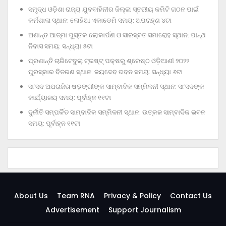
ସମୃଦ୍ଧ ଓଡ଼ିଶା ରାଜ୍ୟ ଯୁବବାହିନୀର ଜିଲ୍ଲା ସ୍ତରୀୟ କମିଟି ଗଠନ ପାଇଁ
କର୍ମଶାଳା ସ୍ଥାନ: ଲୋହିଆ ଏକାଡେମି ସମୟ: ଅପରାହ୍‌ଣ ୪ଟା
ଅଶାନ୍ତ ଆତ୍ମା ପୁସ୍ତକ ଲୋକାର୍ପଣ ଓ ସାରସ୍ବତ ସମାରୋହ ସ୍ଥାନ: ପାନ୍ଥ
ନିବାସ ସମୟ: ସନ୍ଧ୍ୟା ୫ଟା
ପ୍ରଶାନ୍ତି ଚାରିଟେବୁଲ୍‌ ଟ୍ରଷ୍ଟ୍‌ ପକ୍ଷରୁ ଶ୍ରେଷ୍ଠ ଓଡ଼ିଆଣୀ ୨୦୨୨
ପୁରସ୍କାର ବିତରଣ ସ୍ଥାନ: ଜୟଦେବ ଭବନ ସମୟ: ସନ୍ଧ୍ୟା ୬ଟା
ସାଂସଦ ଅପରାଜିତା ଷଡ଼ଙ୍ଗୀଙ୍କ ସାମ୍ବାଦିକ ସମ୍ମିଳନୀ ସ୍ଥାନ: ସାଂସଦଙ୍କ
କାର୍ଯ୍ୟାଳୟ ସମୟ: ପୂର୍ବାହ୍ନ ୧୧ଟା
ଦୁର୍ନୀତି ସମ୍ପର୍କିତ ସାମ୍ବାଦିକ ସମ୍ମିଳନୀ ସ୍ଥାନ: ଉତ୍କଳ ସାମ୍ବାଦିକ ଭବନ
ସମୟ: ପୂର୍ବାହ୍ନ ୧୧ଟା
About Us
Team RNA
Privacy & Policy
Contact Us
Advertisement
Support Journalism