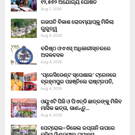
୧୨,୫୭୨ ଅଯୋଗ୍ୟ ଘୋଷିତ
Aug 7, 2026
ଗଜପତି ବିକାଶ ରୋଡମ୍ୟାପ୍‌କୁ ମିଳିଲା
ଗୁରୁତ୍ୱ
Aug 4, 2026
ବରିଷ୍ଠ ଓଏଏସ୍‌ ଅଧିକାରୀସ୍ତରରେ
ଅଦଳବଦଳ
Aug 4, 2026
‘ପ୍ରେସିଡେଣ୍ଟ ସ୍ପେଶାଲ’ ଟ୍ରେନରେ
ବ୍ରହ୍ମପୁର ପହଞ୍ଚିଲେ ରାଷ୍ଟ୍ରପତି,
Aug 4, 2026
ଓୟୁଏଟି ପିଜି ଓ ପିଏଚ୍‌ଡି ଛାତ୍ରଙ୍କୁ ମିଳିବ
ମାସିକ ଭତ୍ତା, ଜାଣନ୍ତୁ…
Aug 4, 2026
ପେଟ୍ରୋଲ-ଡିଜେଲ ରପ୍ତାନି ଉପରେ
ବଢ଼ିଲା ୱିଣ୍ଡଫଲ ଟ୍ୟାକ୍ସ