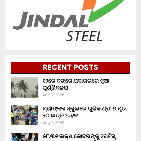
RECENT POSTS
୧୨ରେ ବଙ୍ଗୋପସାଗରରେ ନୂଆ
ଘୂର୍ଣ୍ଣିବଳୟ
Aug 7, 2026
ବ୍ୟାଙ୍କକ ସ୍କୁଲରେ ଗୁଳିକାଣ୍ଡ: ୭ ମୃତ,
୨୦ ଛାତ୍ର ଆହତ
Aug 7, 2026
୫୮.୩୬ ଲକ୍ଷ ଭୋଟରଙ୍କୁ ନୋଟିସ୍‌,