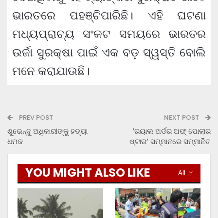
ଭାରତରେ ପହଞ୍ଚିପାରିଛି। ଏହି ଘଟଣା
ମଧ୍ୟପ୍ରାଚ୍ୟ ସଂକଟ ସମୟରେ ଭାରତର
ଉର୍ଜା ସୁରକ୍ଷା ପାଇଁ ଏକ ବଡ଼ ସ୍ୱସ୍ତି ବୋଲି
ମନେ କରାଯାଉଛି।
PREV POST
NEXT POST
ଶୁଭେନ୍ଦୁ ଅଧିକାରୀଙ୍କୁ ହତ୍ୟା
‘ରୟାଲ ଅର୍ଡର ଅଫ୍ ପୋଲାର
ଧମକ
ଷ୍ଟାର’ ସମ୍ମାନରେ ସମ୍ମାନିତ
YOU MIGHT ALSO LIKE
All