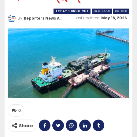
TODAY'S HIGHLIGHT
ଦେଶ-ବିଦେଶ
ବଡ ଖବର
Last updated
May 18, 2026
By
Reporters News Agency
0
Share