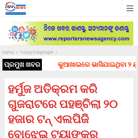
Home
Today's Highlight
ପ୍ରମୁଖ ଖବର
କୁଆଖାଇରେ ଭାସିଯାଇଥିବା ୨ ଯୁବକ
ହର୍ମୁଜ ଅତିକ୍ରମ କରି
ଗୁଜରାଟରେ ପହଞ୍ଚିଲା ୨୦
ହଜାର ଟନ୍‌ ଏଲପିଜି
ବୋଝେଇ ଟ୍ୟାଙ୍କର