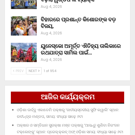
Aug 4, 2026
ବିହାରରେ ପ୍ରଶାନ୍ତ କିଶୋରଙ୍କ ବଡ଼
ବିଜୟ,
Aug 4, 2026
ୟୁନେସ୍କୋ ଅମୂର୍ତ୍ତ ଐତିହ୍ୟ ତାଲିକାରେ
ରଥଯାତ୍ରା ସାମିଲ ପାଇଁ…
Aug 4, 2026
PREV
NEXT
1 of 954
ଆଜିର କାର୍ଯ୍ୟକ୍ରମ
ଓଡ଼ିଶା ଊର୍ଦ୍ଦୁ ଏକାଡେମି ପକ୍ଷରୁ ‘ଜାତୀୟସ୍ତରୀୟ ସୁଫି କୱାଲି’ ସ୍ଥାନ:
ରବୀନ୍ଦ୍ର ମଣ୍ଡପ, ସମୟ: ସଂଧ୍ୟା ସାଢ଼େ ୬ଟା
ଅକ୍ଷର ଓ ସମ୍ବିଧାନ ସୁରକ୍ଷା ମଞ୍ଚ ପକ୍ଷରୁ ‘ଆସନ୍ତୁ ଶୁଣିବା ନିରଂଜନ
ଟକ୍‌ଲେଙ୍କୁ’ ସ୍ଥାନ: ପ୍ରେସ୍‌ କ୍ଲବ୍‌ ଅଫ୍‌ ଓଡ଼ିଶା ସମୟ: ସଂଧ୍ୟା ସାଢ଼େ ୬ଟା