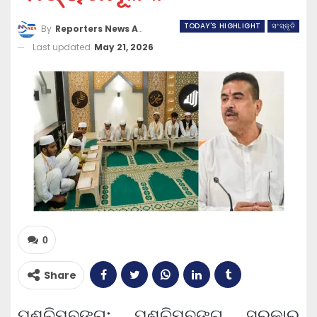
TODAY'S HIGHLIGHT
ସଂସ୍କୃତି
By
Reporters News Agency
Last updated
May 21, 2026
0
Share
ପଶ୍ଚିମବଙ୍ଗ: ପଶ୍ଚିମବଙ୍ଗ ସରକାର