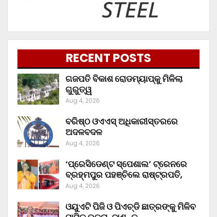
RECENT POSTS
ଗଜପତି ବିକାଶ ରୋଡମ୍ୟାପ୍‌କୁ ମିଳିଲା
ଗୁରୁତ୍ୱ
Aug 4, 2026
ବରିଷ୍ଠ ଓଏଏସ୍‌ ଅଧିକାରୀସ୍ତରରେ
ଅଦଳବଦଳ
Aug 4, 2026
‘ପ୍ରେସିଡେଣ୍ଟ ସ୍ପେଶାଲ’ ଟ୍ରେନରେ
ବ୍ରହ୍ମପୁର ପହଞ୍ଚିଲେ ରାଷ୍ଟ୍ରପତି,
Aug 4, 2026
ଓୟୁଏଟି ପିଜି ଓ ପିଏଚ୍‌ଡି ଛାତ୍ରଙ୍କୁ ମିଳିବ