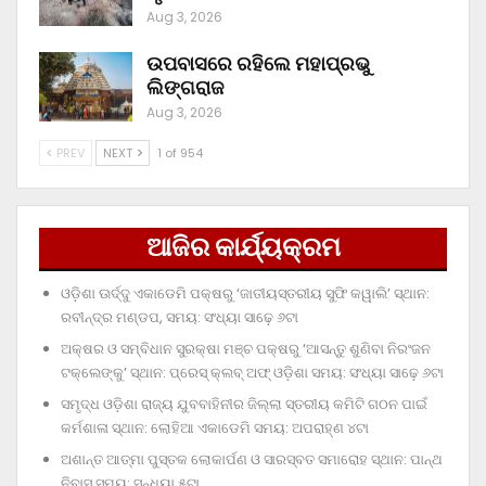
Aug 3, 2026
ଉପବାସରେ ରହିଲେ ମହାପ୍ରଭୁ
ଲିଙ୍ଗରାଜ
Aug 3, 2026
PREV
NEXT
1 of 954
ଆଜିର କାର୍ଯ୍ୟକ୍ରମ
ଓଡ଼ିଶା ଊର୍ଦ୍ଦୁ ଏକାଡେମି ପକ୍ଷରୁ ‘ଜାତୀୟସ୍ତରୀୟ ସୁଫି କୱାଲି’ ସ୍ଥାନ:
ରବୀନ୍ଦ୍ର ମଣ୍ଡପ, ସମୟ: ସଂଧ୍ୟା ସାଢ଼େ ୬ଟା
ଅକ୍ଷର ଓ ସମ୍ବିଧାନ ସୁରକ୍ଷା ମଞ୍ଚ ପକ୍ଷରୁ ‘ଆସନ୍ତୁ ଶୁଣିବା ନିରଂଜନ
ଟକ୍‌ଲେଙ୍କୁ’ ସ୍ଥାନ: ପ୍ରେସ୍‌ କ୍ଲବ୍‌ ଅଫ୍‌ ଓଡ଼ିଶା ସମୟ: ସଂଧ୍ୟା ସାଢ଼େ ୬ଟା
ସମୃଦ୍ଧ ଓଡ଼ିଶା ରାଜ୍ୟ ଯୁବବାହିନୀର ଜିଲ୍ଲା ସ୍ତରୀୟ କମିଟି ଗଠନ ପାଇଁ
କର୍ମଶାଳା ସ୍ଥାନ: ଲୋହିଆ ଏକାଡେମି ସମୟ: ଅପରାହ୍‌ଣ ୪ଟା
ଅଶାନ୍ତ ଆତ୍ମା ପୁସ୍ତକ ଲୋକାର୍ପଣ ଓ ସାରସ୍ବତ ସମାରୋହ ସ୍ଥାନ: ପାନ୍ଥ
ନିବାସ ସମୟ: ସନ୍ଧ୍ୟା ୫ଟା