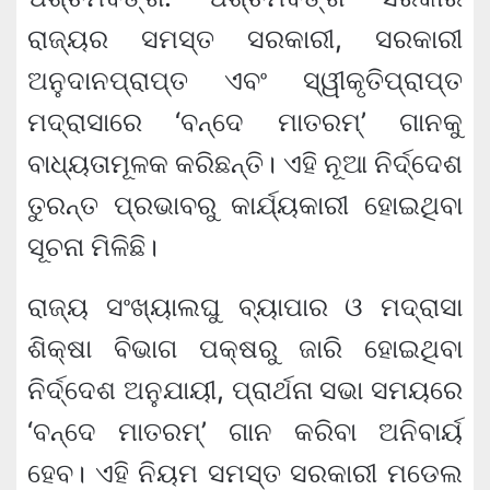
ରାଜ୍ୟର ସମସ୍ତ ସରକାରୀ, ସରକାରୀ
ଅନୁଦାନପ୍ରାପ୍ତ ଏବଂ ସ୍ୱୀକୃତିପ୍ରାପ୍ତ
ମଦ୍ରାସାରେ ‘ବନ୍ଦେ ମାତରମ୍’ ଗାନକୁ
ବାଧ୍ୟତାମୂଳକ କରିଛନ୍ତି। ଏହି ନୂଆ ନିର୍ଦ୍ଦେଶ
ତୁରନ୍ତ ପ୍ରଭାବରୁ କାର୍ଯ୍ୟକାରୀ ହୋଇଥିବା
ସୂଚନା ମିଳିଛି।
ରାଜ୍ୟ ସଂଖ୍ୟାଲଘୁ ବ୍ୟାପାର ଓ ମଦ୍ରାସା
ଶିକ୍ଷା ବିଭାଗ ପକ୍ଷରୁ ଜାରି ହୋଇଥିବା
ନିର୍ଦ୍ଦେଶ ଅନୁଯାୟୀ, ପ୍ରାର୍ଥନା ସଭା ସମୟରେ
‘ବନ୍ଦେ ମାତରମ୍’ ଗାନ କରିବା ଅନିବାର୍ୟ
ହେବ। ଏହି ନିୟମ ସମସ୍ତ ସରକାରୀ ମଡେଲ