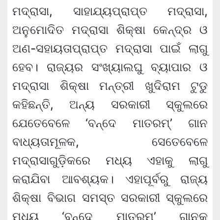
ମଦ୍ରାସା, ସାହାଯ୍ୟପ୍ରାପ୍ତ ମଦ୍ରାସା,
ଅନୁମୋଦିତ ମଦ୍ରାସା ଶିକ୍ଷା କେନ୍ଦ୍ର ଓ
ଅଣ-ସହାୟତାପ୍ରାପ୍ତ ମଦ୍ରାସା ପାଇଁ ଲାଗୁ
ହେବ। ରାଜ୍ୟର ସଂଖ୍ୟାଲଘୁ ବ୍ୟାପାର ଓ
ମଦ୍ରାସା ଶିକ୍ଷା ମନ୍ତ୍ରୀ ଖୁଦିରାମ ଟୁଡୁ
କହିଛନ୍ତି, ଅନ୍ୟ ସରକାରୀ ସ୍କୁଲରେ
ଯେତେବେଳେ ‘ବନ୍ଦେ ମାତରମ୍’ ଗାନ
ବାଧ୍ୟତାମୂଳକ, ସେତେବେଳେ
ମଦ୍ରାସାଗୁଡ଼ିକରେ ମଧ୍ୟ ଏହାକୁ ଲାଗୁ
କରାଯିବା ଆବଶ୍ୟକ। ଏହାପୂର୍ବରୁ ରାଜ୍ୟ
ଶିକ୍ଷା ବିଭାଗ ସମସ୍ତ ସରକାରୀ ସ୍କୁଲରେ
ମଧ୍ୟ ‘ବନ୍ଦେ ମାତରମ୍’ ଗାନକୁ