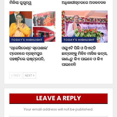
ମିଳିଲା ଗୁରୁତ୍ୱ
ଅଧିକାରୀସ୍ତରରେ ଅଦଳବଦଳ
TODAY'S HIGHLIGHT
TODAY'S HIGHLIGHT
‘ପ୍ରେସିଡେଣ୍ଟ ସ୍ପେଶାଲ’
ଓୟୁଏଟି ପିଜି ଓ ପିଏଚ୍‌ଡି
ଟ୍ରେନରେ ବ୍ରହ୍ମପୁର
ଛାତ୍ରଙ୍କୁ ମିଳିବ ମାସିକ ଭତ୍ତା,
ପହଞ୍ଚିଲେ ରାଷ୍ଟ୍ରପତି,
ଜାଣନ୍ତୁ କିଏ ପାଇବେ ଓ କିଏ
ପାଇବେନି
PREV
NEXT
LEAVE A REPLY
Your email address will not be published.