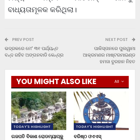
ବାଧ୍ୟତାମୂଳକ କରିଥିଲା।
PREV POST
NEXT POST
ଭଦ୍ରକରେ ମେ’ ୩୧ ପର୍ଯ୍ୟନ୍ତ
ପାକିସ୍ତାନରେ ପୁଲୱାମା
ବନ୍ଦ ରହିବ ଅଙ୍ଗନବାଡି କେନ୍ଦ୍ର
ଆକ୍ରମଣର ମାଷ୍ଟରମାଇଣ୍ଡ
ହମଜା ବୁରହାନ ନିହତ
YOU MIGHT ALSO LIKE
All
TODAY'S HIGHLIGHT
TODAY'S HIGHLIGHT
ଗଜପତି ବିକାଶ ରୋଡମ୍ୟାପ୍‌କୁ
ବରିଷ୍ଠ ଓଏଏସ୍‌