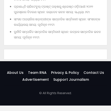
ପ୍ରଶାନ୍ତି ଚାରିଟେବୁଲ୍‌ ଟ୍ରଷ୍ଟ୍‌ ପକ୍ଷରୁ ଶ୍ରେଷ୍ଠ ଓଡ଼ିଆଣୀ ୨୦୨୨
ପୁରସ୍କାର ବିତରଣ ସ୍ଥାନ: ଜୟଦେବ ଭବନ ସମୟ: ସନ୍ଧ୍ୟା ୬ଟା
ସାଂସଦ ଅପରାଜିତା ଷଡ଼ଙ୍ଗୀଙ୍କ ସାମ୍ବାଦିକ ସମ୍ମିଳନୀ ସ୍ଥାନ: ସାଂସଦଙ୍କ
କାର୍ଯ୍ୟାଳୟ ସମୟ: ପୂର୍ବାହ୍ନ ୧୧ଟା
ଦୁର୍ନୀତି ସମ୍ପର୍କିତ ସାମ୍ବାଦିକ ସମ୍ମିଳନୀ ସ୍ଥାନ: ଉତ୍କଳ ସାମ୍ବାଦିକ ଭବନ
ସମୟ: ପୂର୍ବାହ୍ନ ୧୧ଟା
About Us
Team RNA
Privacy & Policy
Contact Us
Advertisement
Support Journalism
© All Rights Reserved.