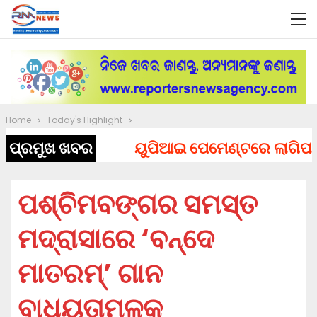
Home
Today's Highlight
ପ୍ରମୁଖ ଖବର
ୟୁପିଆଇ ପେମେଣ୍ଟରେ ଲାଗିପାରେ ଚ
ପଶ୍ଚିମବଙ୍ଗର ସମସ୍ତ
ମଦ୍ରାସାରେ ‘ବନ୍ଦେ
ମାତରମ୍’ ଗାନ
ବାଧ୍ୟତାମୂଳକ