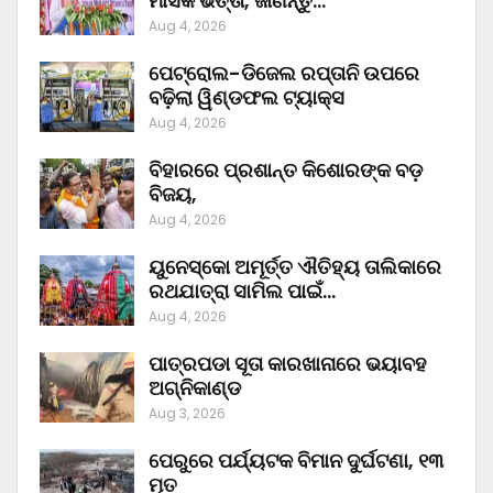
ମାସିକ ଭତ୍ତା, ଜାଣନ୍ତୁ…
Aug 4, 2026
ପେଟ୍ରୋଲ-ଡିଜେଲ ରପ୍ତାନି ଉପରେ
ବଢ଼ିଲା ୱିଣ୍ଡଫଲ ଟ୍ୟାକ୍ସ
Aug 4, 2026
ବିହାରରେ ପ୍ରଶାନ୍ତ କିଶୋରଙ୍କ ବଡ଼
ବିଜୟ,
Aug 4, 2026
ୟୁନେସ୍କୋ ଅମୂର୍ତ୍ତ ଐତିହ୍ୟ ତାଲିକାରେ
ରଥଯାତ୍ରା ସାମିଲ ପାଇଁ…
Aug 4, 2026
ପାତ୍ରପଡା ସୂତା କାରଖାନାରେ ଭୟାବହ
ଅଗ୍ନିକାଣ୍ଡ
Aug 3, 2026
ପେରୁରେ ପର୍ଯ୍ୟଟକ ବିମାନ ଦୁର୍ଘଟଣା, ୧୩
ମୃତ